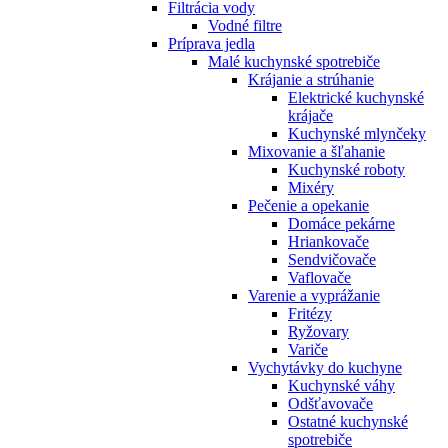
Filtrácia vody
Vodné filtre
Príprava jedla
Malé kuchynské spotrebiče
Krájanie a strúhanie
Elektrické kuchynské
krájače
Kuchynské mlynčeky
Mixovanie a šľahanie
Kuchynské roboty
Mixéry
Pečenie a opekanie
Domáce pekárne
Hriankovače
Sendvičovače
Vaflovače
Varenie a vyprážanie
Fritézy
Ryžovary
Variče
Vychytávky do kuchyne
Kuchynské váhy
Odšťavovače
Ostatné kuchynské
spotrebiče