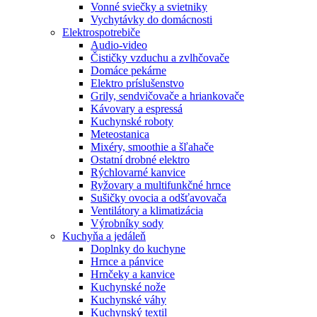
Vonné sviečky a svietniky
Vychytávky do domácnosti
Elektrospotrebiče
Audio-video
Čističky vzduchu a zvlhčovače
Domáce pekárne
Elektro príslušenstvo
Grily, sendvičovače a hriankovače
Kávovary a espressá
Kuchynské roboty
Meteostanica
Mixéry, smoothie a šľahače
Ostatní drobné elektro
Rýchlovarné kanvice
Ryžovary a multifunkčné hrnce
Sušičky ovocia a odšťavovača
Ventilátory a klimatizácia
Výrobníky sody
Kuchyňa a jedáleň
Doplnky do kuchyne
Hrnce a pánvice
Hrnčeky a kanvice
Kuchynské nože
Kuchynské váhy
Kuchynský textil