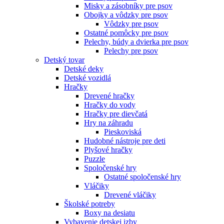
Misky a zásobníky pre psov
Obojky a vôdzky pre psov
Vôdzky pre psov
Ostatné pomôcky pre psov
Pelechy, búdy a dvierka pre psov
Pelechy pre psov
Detský tovar
Detské deky
Detské vozidlá
Hračky
Drevené hračky
Hračky do vody
Hračky pre dievčatá
Hry na záhradu
Pieskoviská
Hudobné nástroje pre deti
Plyšové hračky
Puzzle
Spoločenské hry
Ostatné spoločenské hry
Vláčiky
Drevené vláčiky
Školské potreby
Boxy na desiatu
Vybavenie detskej izby