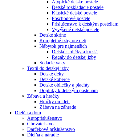
Atypické detské postele
Detské rozkladacie postele
Klasické detské postele
Poschodové postele
Príslušenstvo k detským posteliam
Vyvýšené detské postele
Detské skrine
Kompletné izby pre deti
Nábytok pre najmenších
Detské stoličky a kreslá
Regály do detskej izby
Sedacie vaky
Textil do detskej izby
Detské deky
Detské koberce
Detské obliečky a plachty
Doplnky k detským posteliam
Zábava a hračky
Hračky pre deti
Zábava na záhrade
Dielňa a dom
Autopríslušenstvo
Chovateľstvo
Darčekové príslušenstvo
Dielňa a náradie