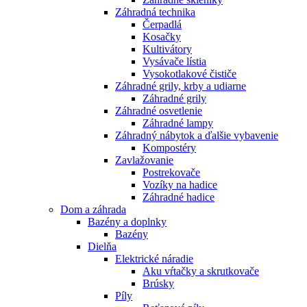
Záhradná technika
Čerpadlá
Kosačky
Kultivátory
Vysávače lístia
Vysokotlakové čističe
Záhradné grily, krby a udiarne
Záhradné grily
Záhradné osvetlenie
Záhradné lampy
Záhradný nábytok a ďalšie vybavenie
Kompostéry
Zavlažovanie
Postrekovače
Vozíky na hadice
Záhradné hadice
Dom a záhrada
Bazény a doplnky
Bazény
Dielňa
Elektrické náradie
Aku vŕtačky a skrutkovače
Brúsky
Píly