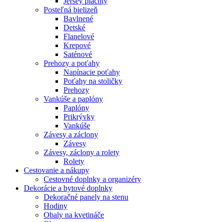
Jersey plachty
Posteľná bielizeň
Bavlnené
Detské
Flanelové
Krepové
Saténové
Prehozy a poťahy
Napínacie poťahy
Poťahy na stoličky
Prehozy
Vankúše a paplóny
Paplóny
Prikrývky
Vankúše
Závesy a záclony
Závesy
Závesy, záclony a rolety
Rolety
Cestovanie a nákupy
Cestovné doplnky a organizéry
Dekorácie a bytové doplnky
Dekoračné panely na stenu
Hodiny
Obaly na kvetináče