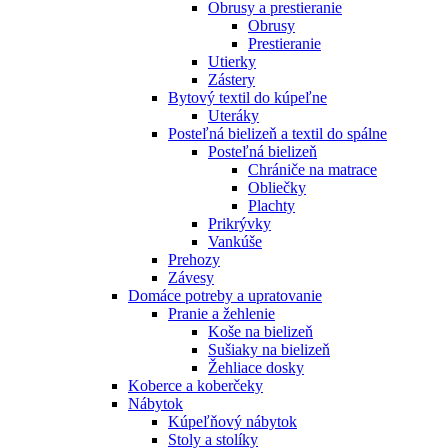
Obrusy a prestieranie
Obrusy
Prestieranie
Utierky
Zástery
Bytový textil do kúpeľne
Uteráky
Posteľná bielizeň a textil do spálne
Posteľná bielizeň
Chrániče na matrace
Obliečky
Plachty
Prikrývky
Vankúše
Prehozy
Závesy
Domáce potreby a upratovanie
Pranie a žehlenie
Koše na bielizeň
Sušiaky na bielizeň
Žehliace dosky
Koberce a koberčeky
Nábytok
Kúpeľňový nábytok
Stoly a stolíky