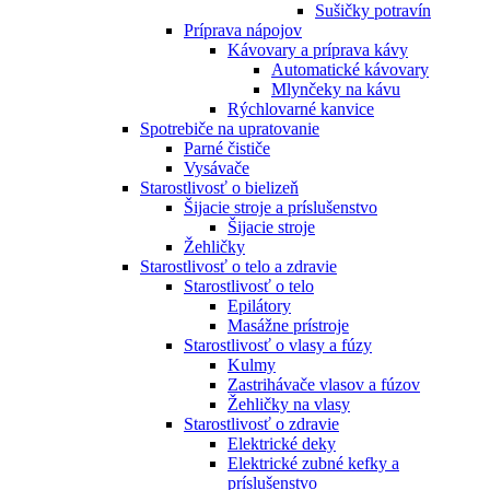
Sušičky potravín
Príprava nápojov
Kávovary a príprava kávy
Automatické kávovary
Mlynčeky na kávu
Rýchlovarné kanvice
Spotrebiče na upratovanie
Parné čističe
Vysávače
Starostlivosť o bielizeň
Šijacie stroje a príslušenstvo
Šijacie stroje
Žehličky
Starostlivosť o telo a zdravie
Starostlivosť o telo
Epilátory
Masážne prístroje
Starostlivosť o vlasy a fúzy
Kulmy
Zastrihávače vlasov a fúzov
Žehličky na vlasy
Starostlivosť o zdravie
Elektrické deky
Elektrické zubné kefky a
príslušenstvo