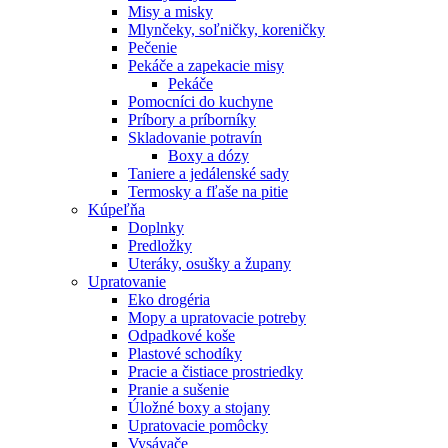
Misy a misky
Mlynčeky, soľničky, koreničky
Pečenie
Pekáče a zapekacie misy
Pekáče
Pomocníci do kuchyne
Príbory a príborníky
Skladovanie potravín
Boxy a dózy
Taniere a jedálenské sady
Termosky a fľaše na pitie
Kúpeľňa
Doplnky
Predložky
Uteráky, osušky a župany
Upratovanie
Eko drogéria
Mopy a upratovacie potreby
Odpadkové koše
Plastové schodíky
Pracie a čistiace prostriedky
Pranie a sušenie
Úložné boxy a stojany
Upratovacie pomôcky
Vysávače