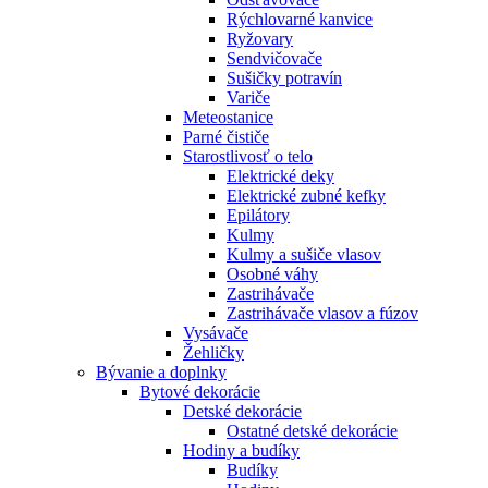
Rýchlovarné kanvice
Ryžovary
Sendvičovače
Sušičky potravín
Variče
Meteostanice
Parné čističe
Starostlivosť o telo
Elektrické deky
Elektrické zubné kefky
Epilátory
Kulmy
Kulmy a sušiče vlasov
Osobné váhy
Zastrihávače
Zastrihávače vlasov a fúzov
Vysávače
Žehličky
Bývanie a doplnky
Bytové dekorácie
Detské dekorácie
Ostatné detské dekorácie
Hodiny a budíky
Budíky