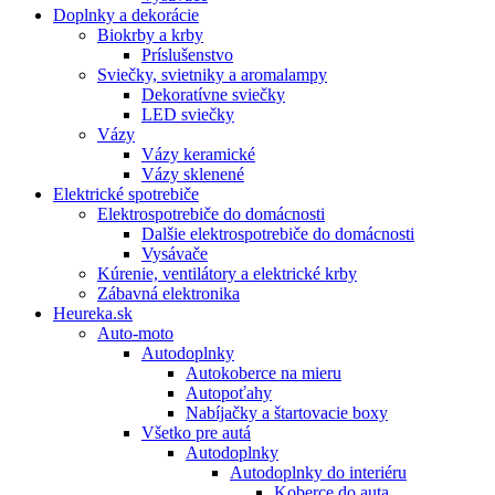
Doplnky a dekorácie
Biokrby a krby
Príslušenstvo
Sviečky, svietniky a aromalampy
Dekoratívne sviečky
LED sviečky
Vázy
Vázy keramické
Vázy sklenené
Elektrické spotrebiče
Elektrospotrebiče do domácnosti
Dalšie elektrospotrebiče do domácnosti
Vysávače
Kúrenie, ventilátory a elektrické krby
Zábavná elektronika
Heureka.sk
Auto-moto
Autodoplnky
Autokoberce na mieru
Autopoťahy
Nabíjačky a štartovacie boxy
Všetko pre autá
Autodoplnky
Autodoplnky do interiéru
Koberce do auta