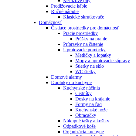
Reťazové píly
Predlžovacie káble
Ručné náradie
Klasické skrutkovače
Domácnosť
Čistiace prostriedky pre domácnosť
Pracie prostriedky
Prášky na pranie
Prípravky na čistenie
Upratovacie pomôcky
Metličky a lopatky
Mopy a upratovacie súpravy
Stierky na sklo
WC štetky
Domové alarmy
Doplnky do kuchyne
Kuchynské náčinia
Cedníky
Dosky na krájanie
Formy na ľad
Kuchynské nože
Obracačky
Nákupné tašky a košíky
Odpadkové koše
Organizácia kuchyne