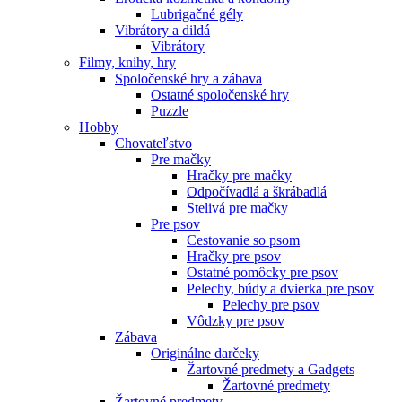
Lubrigačné gély
Vibrátory a dildá
Vibrátory
Filmy, knihy, hry
Spoločenské hry a zábava
Ostatné spoločenské hry
Puzzle
Hobby
Chovateľstvo
Pre mačky
Hračky pre mačky
Odpočívadlá a škrábadlá
Stelivá pre mačky
Pre psov
Cestovanie so psom
Hračky pre psov
Ostatné pomôcky pre psov
Pelechy, búdy a dvierka pre psov
Pelechy pre psov
Vôdzky pre psov
Zábava
Originálne darčeky
Žartovné predmety a Gadgets
Žartovné predmety
Žartovné predmety