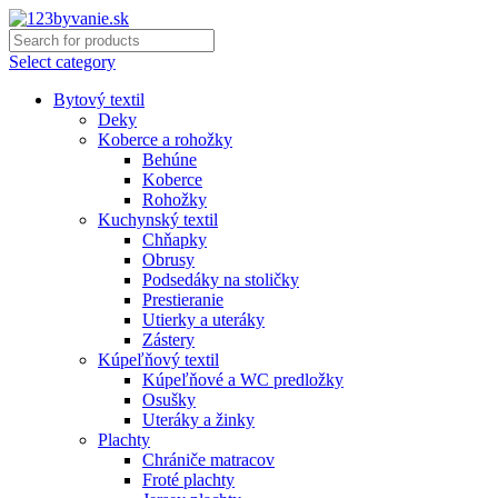
Select category
Bytový textil
Deky
Koberce a rohožky
Behúne
Koberce
Rohožky
Kuchynský textil
Chňapky
Obrusy
Podsedáky na stoličky
Prestieranie
Utierky a uteráky
Zástery
Kúpeľňový textil
Kúpeľňové a WC predložky
Osušky
Uteráky a žinky
Plachty
Chrániče matracov
Froté plachty