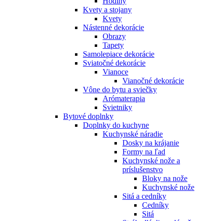
Hodiny
Kvety a stojany
Kvety
Nástenné dekorácie
Obrazy
Tapety
Samolepiace dekorácie
Sviatočné dekorácie
Vianoce
Vianočné dekorácie
Vône do bytu a sviečky
Arómaterapia
Svietniky
Bytové doplnky
Doplnky do kuchyne
Kuchynské náradie
Dosky na krájanie
Formy na ľad
Kuchynské nože a
príslušenstvo
Bloky na nože
Kuchynské nože
Sitá a cedníky
Cedníky
Sitá