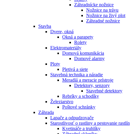
Záhradnícke nožnice
Nožnice na trávu
Nožnice na živý plot
Záhradné nožnice
Stavba
Dvere, okná
Okná a parapety
Rolety
Elektromateriály
Domová komunikácia
Domové alarmy
Ploty
Pletivá a siete
Stavebná technika a náradie
Meradlá a meracie prístroje
Detektory, senzory
Stavebné detektory
Rebríky a schodíky
Železiarstvo
Poštové schránky
Záhrada
Lapače a odpudzovače
Starostlivosť o rastliny a pestovanie rastlín
Kvetináče a truhlíky
Záhradné skleníky