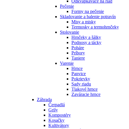
Odkvapkávače na riad
Pečenie
Formy na pečenie
Skladovanie a balenie potravín
Misy a misky
Termosky a termohrnčeky
Stolovanie
Hrnčeky a šálky
Podnosy a tácky
Poháre
Príbory
Taniere
Varenie
Hrnce
Panvice
Pokrievky
Sady riadu
Tlakové hrnce
Zaváracie hrnce
Záhrada
Čerpadlá
Grily
Kompostéry
Kosačky
Kultivátory