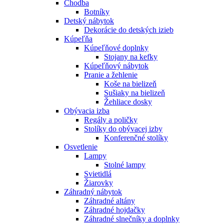
Chodba
Botníky
Detský nábytok
Dekorácie do detských izieb
Kúpeľňa
Kúpeľňové doplnky
Stojany na kefky
Kúpeľňový nábytok
Pranie a žehlenie
Koše na bielizeň
Sušiaky na bielizeň
Žehliace dosky
Obývacia izba
Regály a poličky
Stolíky do obývacej izby
Konferenčné stolíky
Osvetlenie
Lampy
Stolné lampy
Svietidlá
Žiarovky
Záhradný nábytok
Záhradné altány
Záhradné hojdačky
Záhradné slnečníky a doplnky