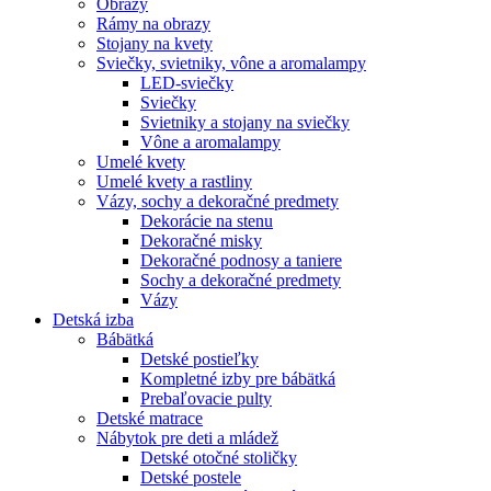
Obrazy
Rámy na obrazy
Stojany na kvety
Sviečky, svietniky, vône a aromalampy
LED-sviečky
Sviečky
Svietniky a stojany na sviečky
Vône a aromalampy
Umelé kvety
Umelé kvety a rastliny
Vázy, sochy a dekoračné predmety
Dekorácie na stenu
Dekoračné misky
Dekoračné podnosy a taniere
Sochy a dekoračné predmety
Vázy
Detská izba
Bábätká
Detské postieľky
Kompletné izby pre bábätká
Prebaľovacie pulty
Detské matrace
Nábytok pre deti a mládež
Detské otočné stoličky
Detské postele