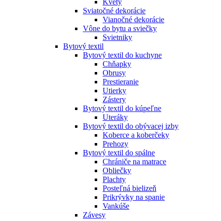
Kvety
Sviatočné dekorácie
Vianočné dekorácie
Vône do bytu a sviečky
Svietniky
Bytový textil
Bytový textil do kuchyne
Chňapky
Obrusy
Prestieranie
Utierky
Zástery
Bytový textil do kúpeľne
Uteráky
Bytový textil do obývacej izby
Koberce a koberčeky
Prehozy
Bytový textil do spálne
Chrániče na matrace
Obliečky
Plachty
Posteľná bielizeň
Prikrývky na spanie
Vankúše
Závesy