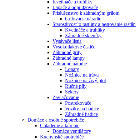
Kvetináče a truhlíky
Lapače a odpudzovače
Príslušenstvo k záhradným grilom
Grilovacie náradie
Starostlivosť o rastliny a pestovanie rastlín
Kvetináče a truhlíky
Záhradné skleníky
Vysávače lístia
Vysokotlakové čističe
Záhradné grily
Záhradné lampy
Záhradné náradie
Lopaty
Nožnice na trávu
Nožnice na živý plot
Ručné píly
Sekery
Zavlažovanie
Postrekovače
Vozíky na hadice
Záhradné hadice
Domáce a osobné spotrebiče
Chladenie a kúrenie
Domáce ventilátory
Kuchynské spotrebiče