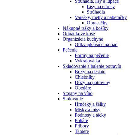
Strúhadlá, lisy a lúpače
Lisy na citrusy
Strúhadlá
Varešky, metly a naberačky
Obracačky
Nákupné tašky a košíky
Odpadkové koše
Organizácia kuchyne
Odkvapkávače na riad
Pečenie
Formy na pečenie
Vykrajovátka
Skladovanie a balenie potravín
Boxy na desiatu
Chlebníky
Dózy na potraviny
Obedáre
Stojany na víno
Stolovanie
Hrnčeky a šálky
Misky a misy
Podnosy a tácky
Poháre
Príbory
Taniere