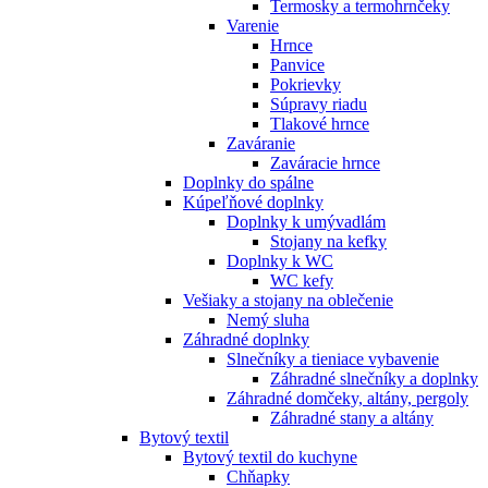
Termosky a termohrnčeky
Varenie
Hrnce
Panvice
Pokrievky
Súpravy riadu
Tlakové hrnce
Zaváranie
Zaváracie hrnce
Doplnky do spálne
Kúpeľňové doplnky
Doplnky k umývadlám
Stojany na kefky
Doplnky k WC
WC kefy
Vešiaky a stojany na oblečenie
Nemý sluha
Záhradné doplnky
Slnečníky a tieniace vybavenie
Záhradné slnečníky a doplnky
Záhradné domčeky, altány, pergoly
Záhradné stany a altány
Bytový textil
Bytový textil do kuchyne
Chňapky