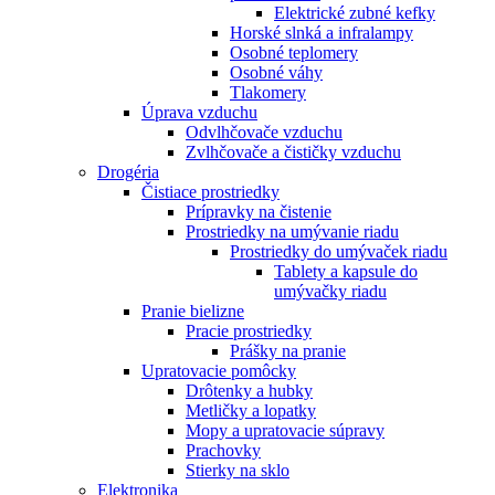
Elektrické zubné kefky
Horské slnká a infralampy
Osobné teplomery
Osobné váhy
Tlakomery
Úprava vzduchu
Odvlhčovače vzduchu
Zvlhčovače a čističky vzduchu
Drogéria
Čistiace prostriedky
Prípravky na čistenie
Prostriedky na umývanie riadu
Prostriedky do umývaček riadu
Tablety a kapsule do
umývačky riadu
Pranie bielizne
Pracie prostriedky
Prášky na pranie
Upratovacie pomôcky
Drôtenky a hubky
Metličky a lopatky
Mopy a upratovacie súpravy
Prachovky
Stierky na sklo
Elektronika