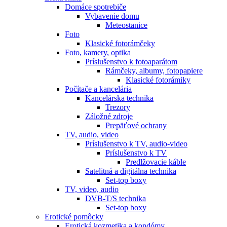
Domáce spotrebiče
Vybavenie domu
Meteostanice
Foto
Klasické fotorámčeky
Foto, kamery, optika
Príslušenstvo k fotoaparátom
Rámčeky, albumy, fotopapiere
Klasické fotorámiky
Počítače a kancelária
Kancelárska technika
Trezory
Záložné zdroje
Prepäťové ochrany
TV, audio, video
Príslušenstvo k TV, audio-video
Príslušenstvo k TV
Predlžovacie káble
Satelitná a digitálna technika
Set-top boxy
TV, video, audio
DVB-T/S technika
Set-top boxy
Erotické pomôcky
Erotická kozmetika a kondómy