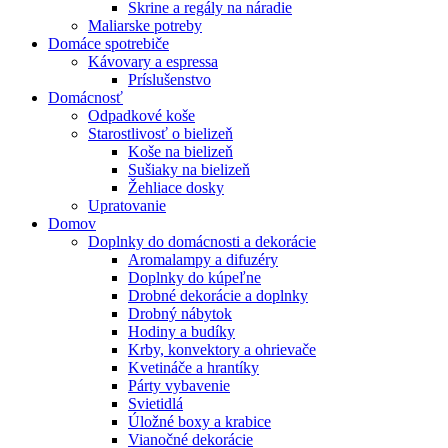
Skrine a regály na náradie
Maliarske potreby
Domáce spotrebiče
Kávovary a espressa
Príslušenstvo
Domácnosť
Odpadkové koše
Starostlivosť o bielizeň
Koše na bielizeň
Sušiaky na bielizeň
Žehliace dosky
Upratovanie
Domov
Doplnky do domácnosti a dekorácie
Aromalampy a difuzéry
Doplnky do kúpeľne
Drobné dekorácie a doplnky
Drobný nábytok
Hodiny a budíky
Krby, konvektory a ohrievače
Kvetináče a hrantíky
Párty vybavenie
Svietidlá
Úložné boxy a krabice
Vianočné dekorácie