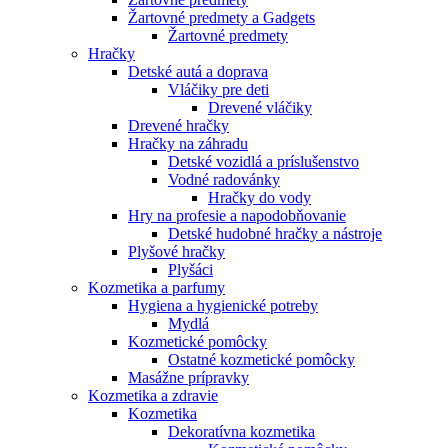
Žartovné predmety a Gadgets
Žartovné predmety
Hračky
Detské autá a doprava
Vláčiky pre deti
Drevené vláčiky
Drevené hračky
Hračky na záhradu
Detské vozidlá a príslušenstvo
Vodné radovánky
Hračky do vody
Hry na profesie a napodobňovanie
Detské hudobné hračky a nástroje
Plyšové hračky
Plyšáci
Kozmetika a parfumy
Hygiena a hygienické potreby
Mydlá
Kozmetické pomôcky
Ostatné kozmetické pomôcky
Masážne prípravky
Kozmetika a zdravie
Kozmetika
Dekoratívna kozmetika