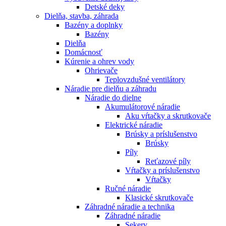
Detské deky
Dielňa, stavba, záhrada
Bazény a doplnky
Bazény
Dielňa
Domácnosť
Kúrenie a ohrev vody
Ohrievače
Teplovzdušné ventilátory
Náradie pre dielňu a záhradu
Náradie do dielne
Akumulátorové náradie
Aku vŕtačky a skrutkovače
Elektrické náradie
Brúsky a príslušenstvo
Brúsky
Píly
Reťazové píly
Vŕtačky a príslušenstvo
Vŕtačky
Ručné náradie
Klasické skrutkovače
Záhradné náradie a technika
Záhradné náradie
Sekery