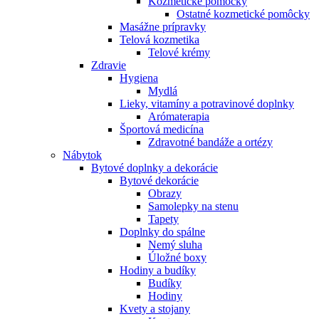
Kozmetické pomôcky
Ostatné kozmetické pomôcky
Masážne prípravky
Telová kozmetika
Telové krémy
Zdravie
Hygiena
Mydlá
Lieky, vitamíny a potravinové doplnky
Arómaterapia
Športová medicína
Zdravotné bandáže a ortézy
Nábytok
Bytové doplnky a dekorácie
Bytové dekorácie
Obrazy
Samolepky na stenu
Tapety
Doplnky do spálne
Nemý sluha
Úložné boxy
Hodiny a budíky
Budíky
Hodiny
Kvety a stojany