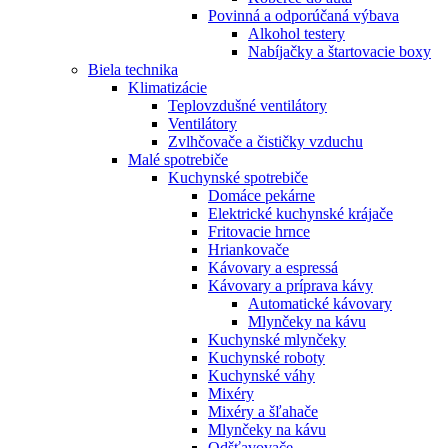
Povinná a odporúčaná výbava
Alkohol testery
Nabíjačky a štartovacie boxy
Biela technika
Klimatizácie
Teplovzdušné ventilátory
Ventilátory
Zvlhčovače a čističky vzduchu
Malé spotrebiče
Kuchynské spotrebiče
Domáce pekárne
Elektrické kuchynské krájače
Fritovacie hrnce
Hriankovače
Kávovary a espressá
Kávovary a príprava kávy
Automatické kávovary
Mlynčeky na kávu
Kuchynské mlynčeky
Kuchynské roboty
Kuchynské váhy
Mixéry
Mixéry a šľahače
Mlynčeky na kávu
Odšťavovače