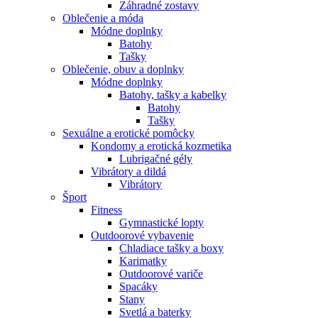
Záhradné zostavy
Oblečenie a móda
Módne doplnky
Batohy
Tašky
Oblečenie, obuv a doplnky
Módne doplnky
Batohy, tašky a kabelky
Batohy
Tašky
Sexuálne a erotické pomôcky
Kondomy a erotická kozmetika
Lubrigačné gély
Vibrátory a dildá
Vibrátory
Šport
Fitness
Gymnastické lopty
Outdoorové vybavenie
Chladiace tašky a boxy
Karimatky
Outdoorové variče
Spacáky
Stany
Svetlá a baterky