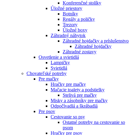
Konferenčné stolíky
Úložné priestory
Botníky
Regály a poličky
Trezory
Úložné boxy
Záhradný nábytok
Záhradné hojdačky a príslušenstvo
Záhradné hojdačky
Záhradné zostavy
Osvetlenie a svietidlá
Lampičky
Svietidlá
Chovateľské potreby
Pre mačky
Hračky pre mačky
Mačacie toalety a podstielky
Stelivá pre mačky
Misky a zásobníky pre mačky
Odpočívadlá a škrábadlá
Pre psov
Cestovanie so psy
Ostatné potreby na cestovanie so
psom
Hračky pre psov