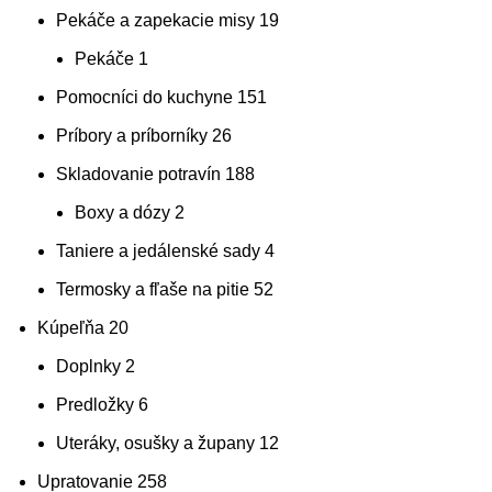
Pekáče a zapekacie misy
19
Pekáče
1
Pomocníci do kuchyne
151
Príbory a príborníky
26
Skladovanie potravín
188
Boxy a dózy
2
Taniere a jedálenské sady
4
Termosky a fľaše na pitie
52
Kúpeľňa
20
Doplnky
2
Predložky
6
Uteráky, osušky a župany
12
Upratovanie
258