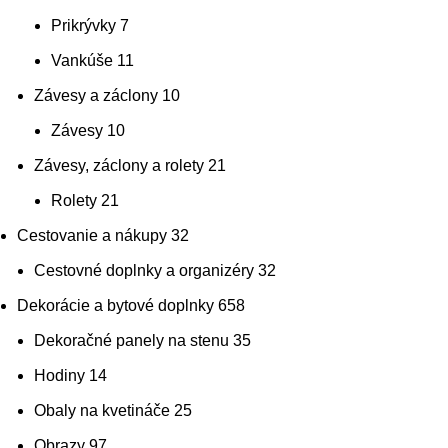
Prikrývky
7
Vankúše
11
Závesy a záclony
10
Závesy
10
Závesy, záclony a rolety
21
Rolety
21
Cestovanie a nákupy
32
Cestovné doplnky a organizéry
32
Dekorácie a bytové doplnky
658
Dekoračné panely na stenu
35
Hodiny
14
Obaly na kvetináče
25
Obrazy
97