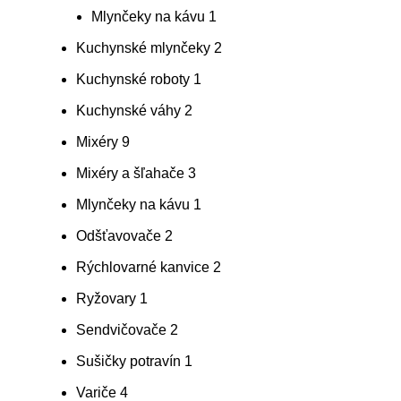
Mlynčeky na kávu
1
Kuchynské mlynčeky
2
Kuchynské roboty
1
Kuchynské váhy
2
Mixéry
9
Mixéry a šľahače
3
Mlynčeky na kávu
1
Odšťavovače
2
Rýchlovarné kanvice
2
Ryžovary
1
Sendvičovače
2
Sušičky potravín
1
Variče
4