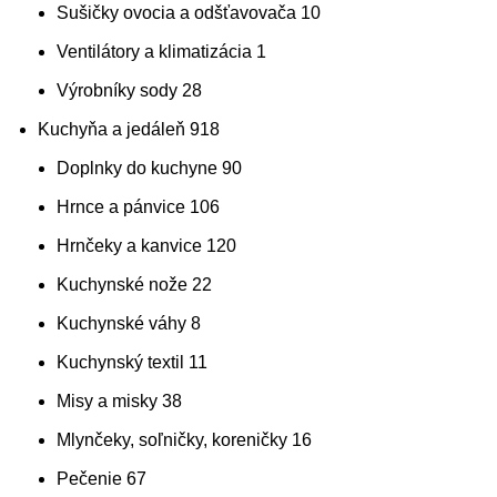
Sušičky ovocia a odšťavovača
10
Ventilátory a klimatizácia
1
Výrobníky sody
28
Kuchyňa a jedáleň
918
Doplnky do kuchyne
90
Hrnce a pánvice
106
Hrnčeky a kanvice
120
Kuchynské nože
22
Kuchynské váhy
8
Kuchynský textil
11
Misy a misky
38
Mlynčeky, soľničky, koreničky
16
Pečenie
67