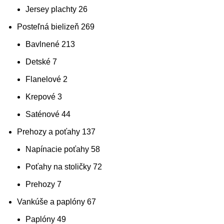
Jersey plachty
26
Posteľná bielizeň
269
Bavlnené
213
Detské
7
Flanelové
2
Krepové
3
Saténové
44
Prehozy a poťahy
137
Napínacie poťahy
58
Poťahy na stoličky
72
Prehozy
7
Vankúše a paplóny
67
Paplóny
49