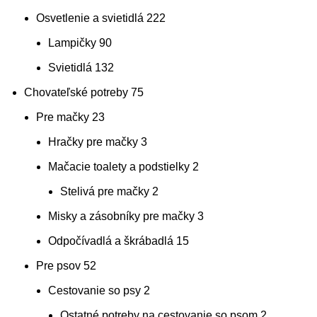
Osvetlenie a svietidlá
222
Lampičky
90
Svietidlá
132
Chovateľské potreby
75
Pre mačky
23
Hračky pre mačky
3
Mačacie toalety a podstielky
2
Stelivá pre mačky
2
Misky a zásobníky pre mačky
3
Odpočívadlá a škrábadlá
15
Pre psov
52
Cestovanie so psy
2
Ostatné potreby na cestovanie so psom
2