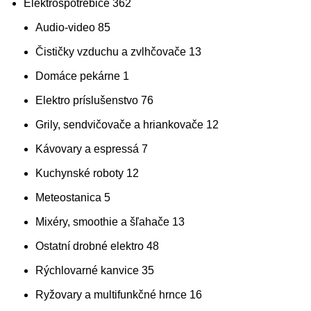
Elektrospotrebiče
362
Audio-video
85
Čističky vzduchu a zvlhčovače
13
Domáce pekárne
1
Elektro príslušenstvo
76
Grily, sendvičovače a hriankovače
12
Kávovary a espressá
7
Kuchynské roboty
12
Meteostanica
5
Mixéry, smoothie a šľahače
13
Ostatní drobné elektro
48
Rýchlovarné kanvice
35
Ryžovary a multifunkčné hrnce
16