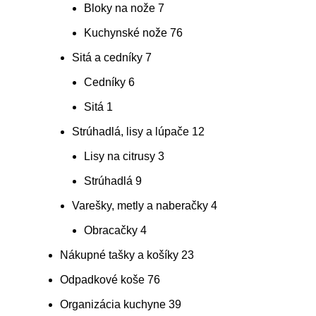
Bloky na nože
7
Kuchynské nože
76
Sitá a cedníky
7
Cedníky
6
Sitá
1
Strúhadlá, lisy a lúpače
12
Lisy na citrusy
3
Strúhadlá
9
Varešky, metly a naberačky
4
Obracačky
4
Nákupné tašky a košíky
23
Odpadkové koše
76
Organizácia kuchyne
39