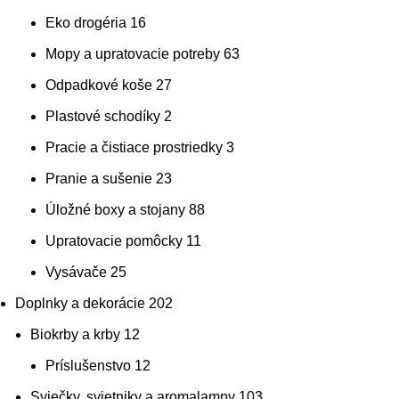
Eko drogéria
16
Mopy a upratovacie potreby
63
Odpadkové koše
27
Plastové schodíky
2
Pracie a čistiace prostriedky
3
Pranie a sušenie
23
Úložné boxy a stojany
88
Upratovacie pomôcky
11
Vysávače
25
Doplnky a dekorácie
202
Biokrby a krby
12
Príslušenstvo
12
Sviečky, svietniky a aromalampy
103