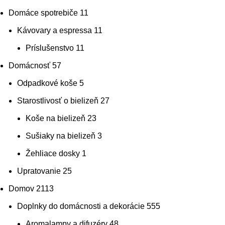
Domáce spotrebiče
11
Kávovary a espressa
11
Príslušenstvo
11
Domácnosť
57
Odpadkové koše
5
Starostlivosť o bielizeň
27
Koše na bielizeň
23
Sušiaky na bielizeň
3
Žehliace dosky
1
Upratovanie
25
Domov
2113
Doplnky do domácnosti a dekorácie
555
Aromalampy a difuzéry
48