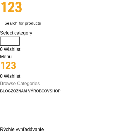
Select category
Search
0
Wishlist
Menu
0
Wishlist
Browse Categories
BLOG
ZOZNAM VÝROBCOV
SHOP
Audio-video
Rýchle vyhľadávanie