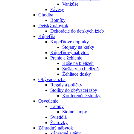
Vankúše
Závesy
Chodba
Botníky
Detský nábytok
Dekorácie do detských izieb
Kúpeľňa
Kúpeľňové doplnky
Stojany na kefky
Kúpeľňový nábytok
Pranie a žehlenie
Koše na bielizeň
Sušiaky na bielizeň
Žehliace dosky
Obývacia izba
Regály a poličky
Stolíky do obývacej izby
Konferenčné stolíky
Osvetlenie
Lampy
Stolné lampy
Svietidlá
Žiarovky
Záhradný nábytok
Záhradné altány