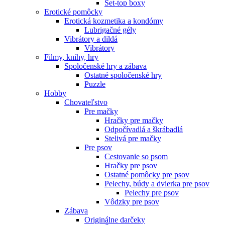
Set-top boxy
Erotické pomôcky
Erotická kozmetika a kondómy
Lubrigačné gély
Vibrátory a dildá
Vibrátory
Filmy, knihy, hry
Spoločenské hry a zábava
Ostatné spoločenské hry
Puzzle
Hobby
Chovateľstvo
Pre mačky
Hračky pre mačky
Odpočívadlá a škrábadlá
Stelivá pre mačky
Pre psov
Cestovanie so psom
Hračky pre psov
Ostatné pomôcky pre psov
Pelechy, búdy a dvierka pre psov
Pelechy pre psov
Vôdzky pre psov
Zábava
Originálne darčeky