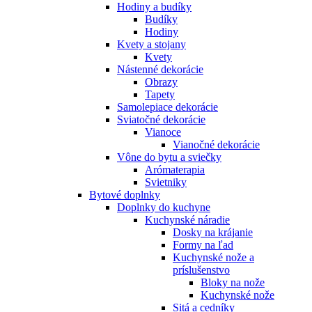
Hodiny a budíky
Budíky
Hodiny
Kvety a stojany
Kvety
Nástenné dekorácie
Obrazy
Tapety
Samolepiace dekorácie
Sviatočné dekorácie
Vianoce
Vianočné dekorácie
Vône do bytu a sviečky
Arómaterapia
Svietniky
Bytové doplnky
Doplnky do kuchyne
Kuchynské náradie
Dosky na krájanie
Formy na ľad
Kuchynské nože a
príslušenstvo
Bloky na nože
Kuchynské nože
Sitá a cedníky