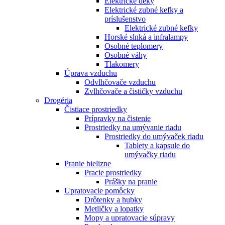
Elektrické deky
Elektrické zubné kefky a
príslušenstvo
Elektrické zubné kefky
Horské slnká a infralampy
Osobné teplomery
Osobné váhy
Tlakomery
Úprava vzduchu
Odvlhčovače vzduchu
Zvlhčovače a čističky vzduchu
Drogéria
Čistiace prostriedky
Prípravky na čistenie
Prostriedky na umývanie riadu
Prostriedky do umývaček riadu
Tablety a kapsule do
umývačky riadu
Pranie bielizne
Pracie prostriedky
Prášky na pranie
Upratovacie pomôcky
Drôtenky a hubky
Metličky a lopatky
Mopy a upratovacie súpravy