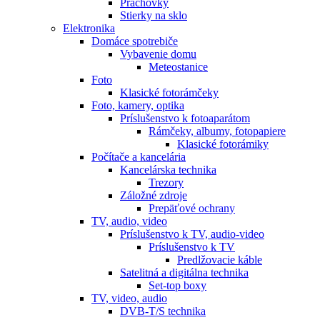
Prachovky
Stierky na sklo
Elektronika
Domáce spotrebiče
Vybavenie domu
Meteostanice
Foto
Klasické fotorámčeky
Foto, kamery, optika
Príslušenstvo k fotoaparátom
Rámčeky, albumy, fotopapiere
Klasické fotorámiky
Počítače a kancelária
Kancelárska technika
Trezory
Záložné zdroje
Prepäťové ochrany
TV, audio, video
Príslušenstvo k TV, audio-video
Príslušenstvo k TV
Predlžovacie káble
Satelitná a digitálna technika
Set-top boxy
TV, video, audio
DVB-T/S technika