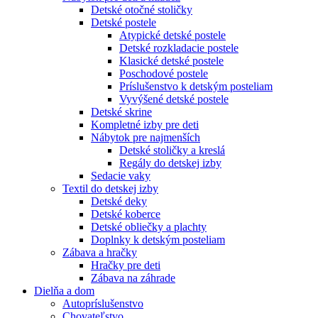
Detské otočné stoličky
Detské postele
Atypické detské postele
Detské rozkladacie postele
Klasické detské postele
Poschodové postele
Príslušenstvo k detským posteliam
Vyvýšené detské postele
Detské skrine
Kompletné izby pre deti
Nábytok pre najmenších
Detské stoličky a kreslá
Regály do detskej izby
Sedacie vaky
Textil do detskej izby
Detské deky
Detské koberce
Detské obliečky a plachty
Doplnky k detským posteliam
Zábava a hračky
Hračky pre deti
Zábava na záhrade
Dielňa a dom
Autopríslušenstvo
Chovateľstvo