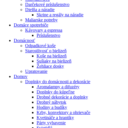
Darčekové príslušenstvo
Dielňa a náradie
Skrine a regály na náradie
Maliarske potreby
Domáce spotrebiče
Kávovary a espressa
Príslušenstvo
Domácnosť
Odpadkové koše
Starostlivosť o bielizeň
Koše na bielizeň
Sušiaky na bielizeň
Žehliace dosky
Upratovanie
Domov
Doplnky do domácnosti a dekorácie
Aromalampy a difuzéry
Doplnky do kúpeľne
Drobné dekorácie a doplnky
Drobný nábytok
Hodiny a budíky
Krby, konvektory a ohrievače
Kvetináče a hrantíky
Párty vybavenie
Svietidlá