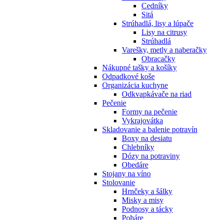
Cedníky
Sitá
Strúhadlá, lisy a lúpače
Lisy na citrusy
Strúhadlá
Varešky, metly a naberačky
Obracačky
Nákupné tašky a košíky
Odpadkové koše
Organizácia kuchyne
Odkvapkávače na riad
Pečenie
Formy na pečenie
Vykrajovátka
Skladovanie a balenie potravín
Boxy na desiatu
Chlebníky
Dózy na potraviny
Obedáre
Stojany na víno
Stolovanie
Hrnčeky a šálky
Misky a misy
Podnosy a tácky
Poháre