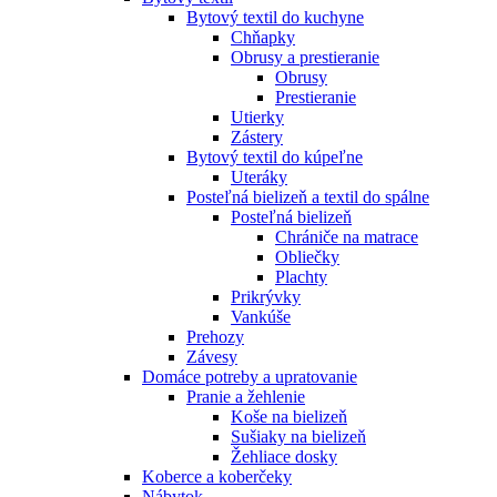
Bytový textil do kuchyne
Chňapky
Obrusy a prestieranie
Obrusy
Prestieranie
Utierky
Zástery
Bytový textil do kúpeľne
Uteráky
Posteľná bielizeň a textil do spálne
Posteľná bielizeň
Chrániče na matrace
Obliečky
Plachty
Prikrývky
Vankúše
Prehozy
Závesy
Domáce potreby a upratovanie
Pranie a žehlenie
Koše na bielizeň
Sušiaky na bielizeň
Žehliace dosky
Koberce a koberčeky
Nábytok