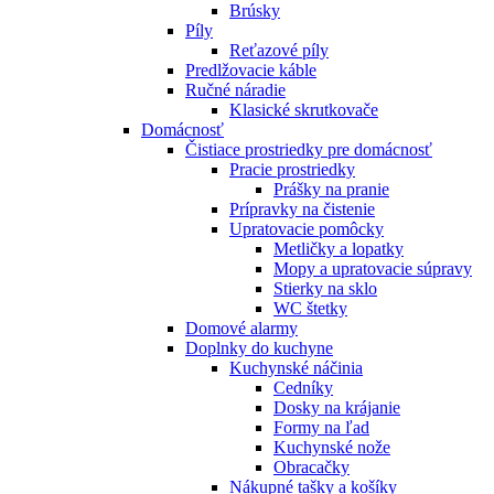
Brúsky
Píly
Reťazové píly
Predlžovacie káble
Ručné náradie
Klasické skrutkovače
Domácnosť
Čistiace prostriedky pre domácnosť
Pracie prostriedky
Prášky na pranie
Prípravky na čistenie
Upratovacie pomôcky
Metličky a lopatky
Mopy a upratovacie súpravy
Stierky na sklo
WC štetky
Domové alarmy
Doplnky do kuchyne
Kuchynské náčinia
Cedníky
Dosky na krájanie
Formy na ľad
Kuchynské nože
Obracačky
Nákupné tašky a košíky