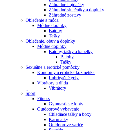
Záhradné hojdačky
Záhradné slnečníky a doplnky
Záhradné zostavy
Oblečenie a móda
Módne doplnky
Batohy
Tašky
Oblečenie, obuv a doplnky
Módne doplnky
Batohy, tašky a kabelky
Batohy
Tašky
Sexuálne a erotické pomôcky
Kondomy a erotická kozmetika
Lubrigačné gély
Vibrátory a dildá
Vibrátory
Šport
Fitness
Gymnastické lopty
Outdoorové vybavenie
Chladiace tašky a boxy
Karimatky
Outdoorové variče
Spacáky