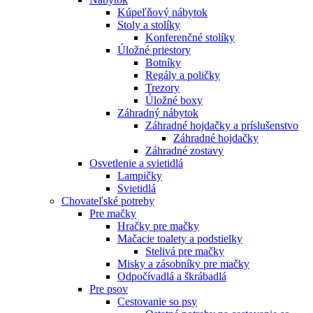
Kúpeľňový nábytok
Stoly a stolíky
Konferenčné stolíky
Úložné priestory
Botníky
Regály a poličky
Trezory
Úložné boxy
Záhradný nábytok
Záhradné hojdačky a príslušenstvo
Záhradné hojdačky
Záhradné zostavy
Osvetlenie a svietidlá
Lampičky
Svietidlá
Chovateľské potreby
Pre mačky
Hračky pre mačky
Mačacie toalety a podstielky
Stelivá pre mačky
Misky a zásobníky pre mačky
Odpočívadlá a škrábadlá
Pre psov
Cestovanie so psy