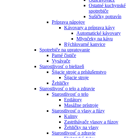
Ostatné kuchynské
spotrebiče
Sušičky potravín
Príprava nápojov
Kávovary a príprava kávy
Automatické kávovary
Mlynčeky na kávu
Rýchlovarné kanvice
Spotrebiče na upratovanie
Parné čističe
Vysávače
Starostlivosť o bielizeň
Šijacie stroje a príslušenstvo
Šijacie stroje
Žehličky
Starostlivosť o telo a zdravie
Starostlivosť o telo
Epilátory
Masážne prístroje
Starostlivosť o vlasy a fúzy
Kulmy
Zastrihávače vlasov a fúzov
Žehličky na vlasy
Starostlivosť o zdravie