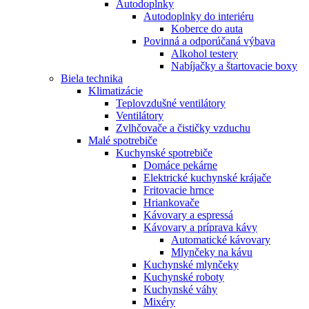
Autodoplnky
Autodoplnky do interiéru
Koberce do auta
Povinná a odporúčaná výbava
Alkohol testery
Nabíjačky a štartovacie boxy
Biela technika
Klimatizácie
Teplovzdušné ventilátory
Ventilátory
Zvlhčovače a čističky vzduchu
Malé spotrebiče
Kuchynské spotrebiče
Domáce pekárne
Elektrické kuchynské krájače
Fritovacie hrnce
Hriankovače
Kávovary a espressá
Kávovary a príprava kávy
Automatické kávovary
Mlynčeky na kávu
Kuchynské mlynčeky
Kuchynské roboty
Kuchynské váhy
Mixéry