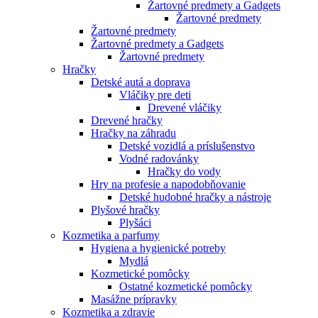
Žartovné predmety a Gadgets
Žartovné predmety
Žartovné predmety
Žartovné predmety a Gadgets
Žartovné predmety
Hračky
Detské autá a doprava
Vláčiky pre deti
Drevené vláčiky
Drevené hračky
Hračky na záhradu
Detské vozidlá a príslušenstvo
Vodné radovánky
Hračky do vody
Hry na profesie a napodobňovanie
Detské hudobné hračky a nástroje
Plyšové hračky
Plyšáci
Kozmetika a parfumy
Hygiena a hygienické potreby
Mydlá
Kozmetické pomôcky
Ostatné kozmetické pomôcky
Masážne prípravky
Kozmetika a zdravie