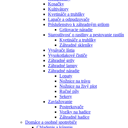
Kosačky
Kultivátory
Kvetináče a truhlíky
Lapače a odpudzovače
Príslušenstvo k záhradným grilom
Grilovacie náradie
Starostlivosť o rastliny a pestovanie rastlín
Kvetináče a truhlíky
Záhradné skleníky
Vysávače lístia
Vysokotlakové čističe
Záhradné grily
Záhradné lampy
Záhradné náradie
Lopaty
Nožnice na trávu
Nožnice na živý plot
Ručné píly
Sekery
Zavlažovanie
Postrekovače
Vozíky na hadice
Záhradné hadice
Domáce a osobné spotrebiče
Chladenie a kúrenie