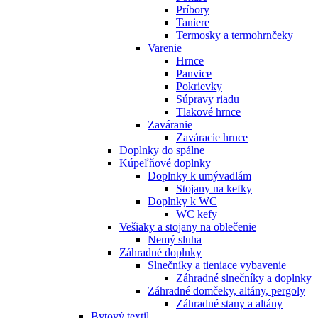
Príbory
Taniere
Termosky a termohrnčeky
Varenie
Hrnce
Panvice
Pokrievky
Súpravy riadu
Tlakové hrnce
Zaváranie
Zaváracie hrnce
Doplnky do spálne
Kúpeľňové doplnky
Doplnky k umývadlám
Stojany na kefky
Doplnky k WC
WC kefy
Vešiaky a stojany na oblečenie
Nemý sluha
Záhradné doplnky
Slnečníky a tieniace vybavenie
Záhradné slnečníky a doplnky
Záhradné domčeky, altány, pergoly
Záhradné stany a altány
Bytový textil