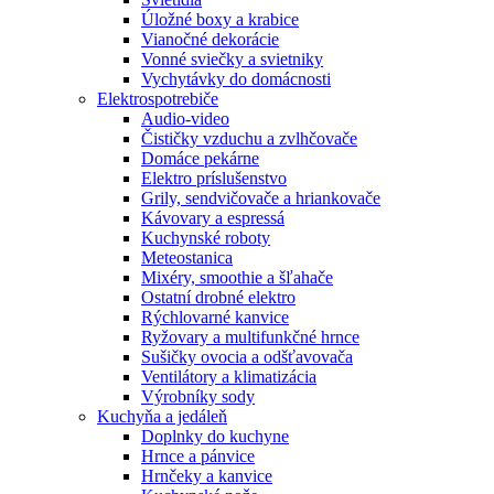
Úložné boxy a krabice
Vianočné dekorácie
Vonné sviečky a svietniky
Vychytávky do domácnosti
Elektrospotrebiče
Audio-video
Čističky vzduchu a zvlhčovače
Domáce pekárne
Elektro príslušenstvo
Grily, sendvičovače a hriankovače
Kávovary a espressá
Kuchynské roboty
Meteostanica
Mixéry, smoothie a šľahače
Ostatní drobné elektro
Rýchlovarné kanvice
Ryžovary a multifunkčné hrnce
Sušičky ovocia a odšťavovača
Ventilátory a klimatizácia
Výrobníky sody
Kuchyňa a jedáleň
Doplnky do kuchyne
Hrnce a pánvice
Hrnčeky a kanvice