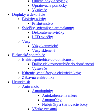
Úložné boxy a stojany
Upratovacie pomôcky
Vysávače
Doplnky a dekorácie
Biokrby a krby
Príslušenstvo
Sviečky, svietniky a aromalampy
Dekoratívne sviečky
LED sviečky
Vázy
Vázy keramické
Vázy sklenené
Elektrické spotrebiče
Elektrospotrebiče do domácnosti
Dalšie elektrospotrebiče do domácnosti
Vysávače
Kúrenie, ventilátory a elektrické krby
Zábavná elektronika
Heureka.sk
Auto-moto
Autodoplnky
Autokoberce na mieru
Autopoťahy
Nabíjačky a štartovacie boxy
Všetko pre autá