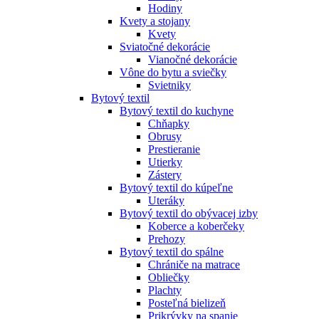
Hodiny
Kvety a stojany
Kvety
Sviatočné dekorácie
Vianočné dekorácie
Vône do bytu a sviečky
Svietniky
Bytový textil
Bytový textil do kuchyne
Chňapky
Obrusy
Prestieranie
Utierky
Zástery
Bytový textil do kúpeľne
Uteráky
Bytový textil do obývacej izby
Koberce a koberčeky
Prehozy
Bytový textil do spálne
Chrániče na matrace
Obliečky
Plachty
Posteľná bielizeň
Prikrývky na spanie