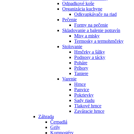
Odpadkové koše
Organizácia kuchyne
Odkvapkávače na riad
Pečenie
Formy na pečenie
Skladovanie a balenie potravín
Misy a misky
Termosky a termohrnčeky
Stolovanie
Hrnčeky a šálky
Podnosy a tácky
Poháre
Príbory
Taniere
Varenie
Hrnce
Panvice
Pokrievky
Sady riadu
Tlakové hrnce
Zaváracie hrnce
Záhrada
Čerpadlá
Grily
Kompostéry