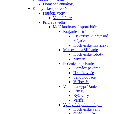
Domáce ventilátory
Kuchynské spotrebiče
Filtrácia vody
Vodné filtre
Príprava jedla
Malé kuchynské spotrebiče
Krájanie a strúhanie
Elektrické kuchynské
krájače
Kuchynské mlynčeky
Mixovanie a šľahanie
Kuchynské roboty
Mixéry
Pečenie a opekanie
Domáce pekárne
Hriankovače
Sendvičovače
Vaflovače
Varenie a vyprážanie
Fritézy
Ryžovary
Variče
Vychytávky do kuchyne
Kuchynské váhy
Odšťavovače