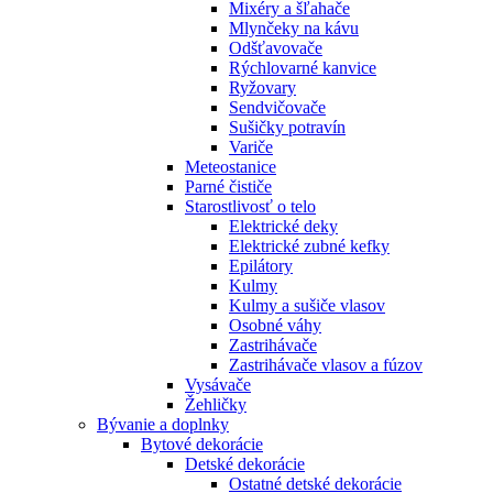
Mixéry a šľahače
Mlynčeky na kávu
Odšťavovače
Rýchlovarné kanvice
Ryžovary
Sendvičovače
Sušičky potravín
Variče
Meteostanice
Parné čističe
Starostlivosť o telo
Elektrické deky
Elektrické zubné kefky
Epilátory
Kulmy
Kulmy a sušiče vlasov
Osobné váhy
Zastrihávače
Zastrihávače vlasov a fúzov
Vysávače
Žehličky
Bývanie a doplnky
Bytové dekorácie
Detské dekorácie
Ostatné detské dekorácie