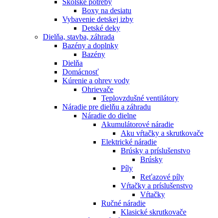
Školské potreby
Boxy na desiatu
Vybavenie detskej izby
Detské deky
Dielňa, stavba, záhrada
Bazény a doplnky
Bazény
Dielňa
Domácnosť
Kúrenie a ohrev vody
Ohrievače
Teplovzdušné ventilátory
Náradie pre dielňu a záhradu
Náradie do dielne
Akumulátorové náradie
Aku vŕtačky a skrutkovače
Elektrické náradie
Brúsky a príslušenstvo
Brúsky
Píly
Reťazové píly
Vŕtačky a príslušenstvo
Vŕtačky
Ručné náradie
Klasické skrutkovače