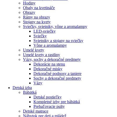
Hodiny
Obaly na kvetináče
Obrazy
Rámy na obrazy
Stojany na kvety
Sviečky, svietniky, vône a aromalampy
LED-sviečky
Sviečky
Svietniky a stojany na sviečky
Vône a aromalampy
Umelé kvety
Umelé kvety a rastliny
Vázy, sochy a dekoračné predmety
Dekorácie na stenu
Dekoračné misky
Dekoračné podnosy a taniere
Sochy a dekoračné predmety
Vázy
Detská izba
Bábätká
Detské postieľky
Kompletné izby pre bábätká
Prebaľovacie pulty
Detské matrace
Nábytok pre deti a mládež