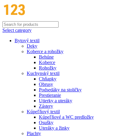
Select category
Bytový textil
Deky
Koberce a rohožky
Behúne
Koberce
Rohožky
Kuchynský textil
Chňapky
Obrusy
Podsedáky na stoličky
Prestieranie
Utierky a uteráky
Zástery
Kúpeľňový textil
Kúpeľňové a WC predložky
Osušky
Uteráky a žinky
Plachty