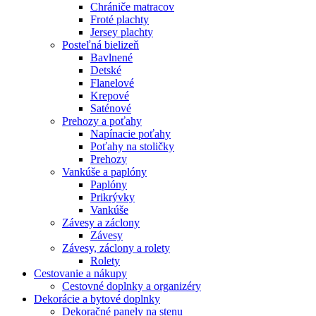
Chrániče matracov
Froté plachty
Jersey plachty
Posteľná bielizeň
Bavlnené
Detské
Flanelové
Krepové
Saténové
Prehozy a poťahy
Napínacie poťahy
Poťahy na stoličky
Prehozy
Vankúše a paplóny
Paplóny
Prikrývky
Vankúše
Závesy a záclony
Závesy
Závesy, záclony a rolety
Rolety
Cestovanie a nákupy
Cestovné doplnky a organizéry
Dekorácie a bytové doplnky
Dekoračné panely na stenu