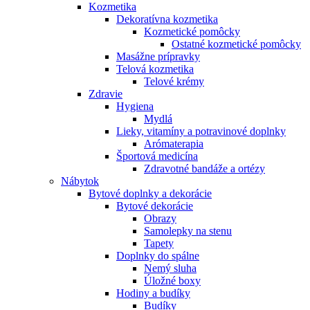
Kozmetika
Dekoratívna kozmetika
Kozmetické pomôcky
Ostatné kozmetické pomôcky
Masážne prípravky
Telová kozmetika
Telové krémy
Zdravie
Hygiena
Mydlá
Lieky, vitamíny a potravinové doplnky
Arómaterapia
Športová medicína
Zdravotné bandáže a ortézy
Nábytok
Bytové doplnky a dekorácie
Bytové dekorácie
Obrazy
Samolepky na stenu
Tapety
Doplnky do spálne
Nemý sluha
Úložné boxy
Hodiny a budíky
Budíky