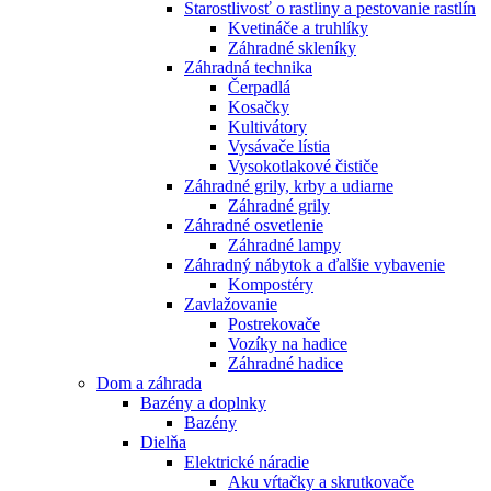
Starostlivosť o rastliny a pestovanie rastlín
Kvetináče a truhlíky
Záhradné skleníky
Záhradná technika
Čerpadlá
Kosačky
Kultivátory
Vysávače lístia
Vysokotlakové čističe
Záhradné grily, krby a udiarne
Záhradné grily
Záhradné osvetlenie
Záhradné lampy
Záhradný nábytok a ďalšie vybavenie
Kompostéry
Zavlažovanie
Postrekovače
Vozíky na hadice
Záhradné hadice
Dom a záhrada
Bazény a doplnky
Bazény
Dielňa
Elektrické náradie
Aku vŕtačky a skrutkovače