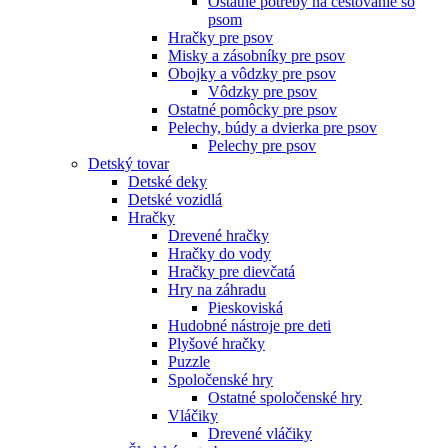
Ostatné potreby na cestovanie so
psom
Hračky pre psov
Misky a zásobníky pre psov
Obojky a vôdzky pre psov
Vôdzky pre psov
Ostatné pomôcky pre psov
Pelechy, búdy a dvierka pre psov
Pelechy pre psov
Detský tovar
Detské deky
Detské vozidlá
Hračky
Drevené hračky
Hračky do vody
Hračky pre dievčatá
Hry na záhradu
Pieskoviská
Hudobné nástroje pre deti
Plyšové hračky
Puzzle
Spoločenské hry
Ostatné spoločenské hry
Vláčiky
Drevené vláčiky