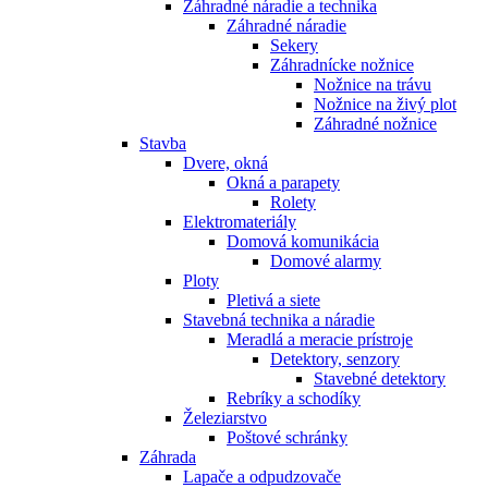
Záhradné náradie a technika
Záhradné náradie
Sekery
Záhradnícke nožnice
Nožnice na trávu
Nožnice na živý plot
Záhradné nožnice
Stavba
Dvere, okná
Okná a parapety
Rolety
Elektromateriály
Domová komunikácia
Domové alarmy
Ploty
Pletivá a siete
Stavebná technika a náradie
Meradlá a meracie prístroje
Detektory, senzory
Stavebné detektory
Rebríky a schodíky
Železiarstvo
Poštové schránky
Záhrada
Lapače a odpudzovače