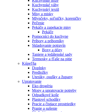
Kuchynské nože
Kuchynské váhy
Kuchynský textil
Misy a misky
Mlynčeky, soľničky, koreničky
Pečenie
Pekáče a zapekacie misy
Pekáče
Pomocníci do kuchyne
Príbory a príborníky
Skladovanie potravín
Boxy a dózy
Taniere a jedálenské sady
Termosky a fľaše na pitie
Kúpeľňa
Doplnky
Predložky
Uteráky, osušky a župany
Upratovanie
Eko drogéria
Mopy a upratovacie potreby
Odpadkové koše
Plastové schodíky
Pracie a čistiace prostriedky
Pranie a sušenie