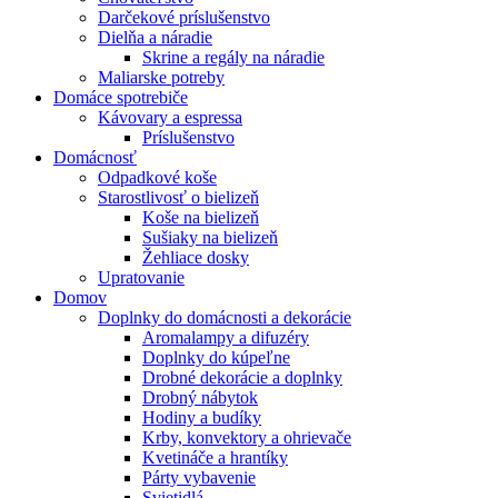
Darčekové príslušenstvo
Dielňa a náradie
Skrine a regály na náradie
Maliarske potreby
Domáce spotrebiče
Kávovary a espressa
Príslušenstvo
Domácnosť
Odpadkové koše
Starostlivosť o bielizeň
Koše na bielizeň
Sušiaky na bielizeň
Žehliace dosky
Upratovanie
Domov
Doplnky do domácnosti a dekorácie
Aromalampy a difuzéry
Doplnky do kúpeľne
Drobné dekorácie a doplnky
Drobný nábytok
Hodiny a budíky
Krby, konvektory a ohrievače
Kvetináče a hrantíky
Párty vybavenie
Svietidlá