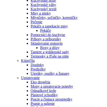
Kuchynské nože
Kuchynské váhy
Kuchynský textil
Misy a misky
Mlynčeky, soľničky, koreničky
Pečenie
Pekáče a zapekacie misy
Pekáče
Pomocníci do kuchyne
Príbory a príborníky
Skladovanie potravín
Boxy a dózy
Taniere a jedálenské sady
Termosky a fľaše na pitie
Kúpeľňa
Doplnky
Predložky
Uteráky, osušky a župany
Upratovanie
Eko drogéria
Mopy a upratovacie potreby
Odpadkové koše
Plastové schodíky
Pracie a čistiace prostriedky
Pranie a sušenie