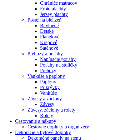
Chrániče matracov
Froté plachty
Jersey plachty
Posteľná bielizeň
Bavlnené
Detské
Flanelové
Krepové
Saténové
Prehozy a poťahy
Napínacie poťahy
Poťahy na stoličky
Prehozy
Vankúše a paplóny
Paplóny
Prikrývky
Vankúše
Závesy a záclony
Závesy
Závesy, záclony a rolety
Rolety
Cestovanie a nákupy
Cestovné doplnky a organizéry
Dekorácie a bytové doplnky
Dekoračné panely na stenu