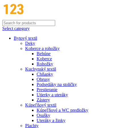
Select category
Bytový textil
Deky
Koberce a rohožky
Behúne
Koberce
Rohožky
Kuchynský textil
Chňapky
Obrusy
Podsedáky na stoličky
Prestieranie
Utierky a uteráky
Zástery
Kúpeľňový textil
Kúpeľňové a WC predložky
Osušky
Uteráky a žinky
Plachty