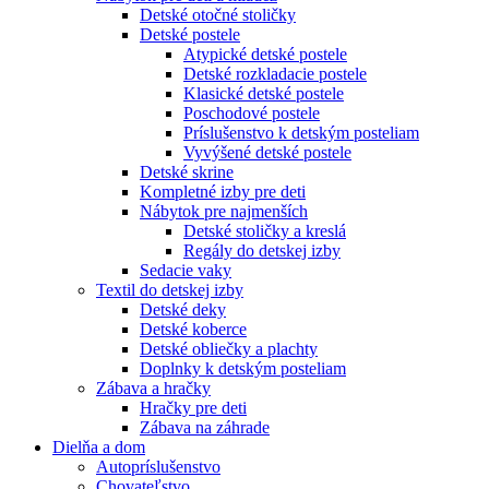
Detské otočné stoličky
Detské postele
Atypické detské postele
Detské rozkladacie postele
Klasické detské postele
Poschodové postele
Príslušenstvo k detským posteliam
Vyvýšené detské postele
Detské skrine
Kompletné izby pre deti
Nábytok pre najmenších
Detské stoličky a kreslá
Regály do detskej izby
Sedacie vaky
Textil do detskej izby
Detské deky
Detské koberce
Detské obliečky a plachty
Doplnky k detským posteliam
Zábava a hračky
Hračky pre deti
Zábava na záhrade
Dielňa a dom
Autopríslušenstvo
Chovateľstvo