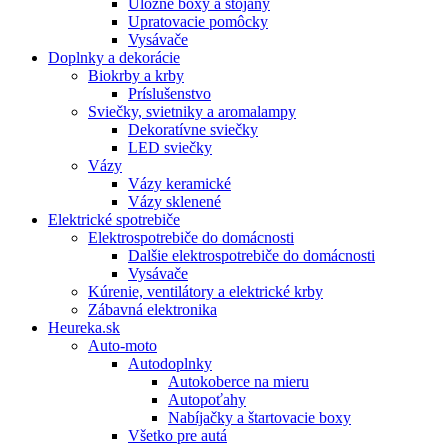
Úložné boxy a stojany
Upratovacie pomôcky
Vysávače
Doplnky a dekorácie
Biokrby a krby
Príslušenstvo
Sviečky, svietniky a aromalampy
Dekoratívne sviečky
LED sviečky
Vázy
Vázy keramické
Vázy sklenené
Elektrické spotrebiče
Elektrospotrebiče do domácnosti
Dalšie elektrospotrebiče do domácnosti
Vysávače
Kúrenie, ventilátory a elektrické krby
Zábavná elektronika
Heureka.sk
Auto-moto
Autodoplnky
Autokoberce na mieru
Autopoťahy
Nabíjačky a štartovacie boxy
Všetko pre autá