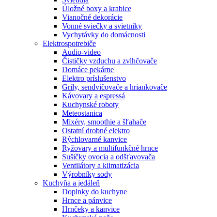
Úložné boxy a krabice
Vianočné dekorácie
Vonné sviečky a svietniky
Vychytávky do domácnosti
Elektrospotrebiče
Audio-video
Čističky vzduchu a zvlhčovače
Domáce pekárne
Elektro príslušenstvo
Grily, sendvičovače a hriankovače
Kávovary a espressá
Kuchynské roboty
Meteostanica
Mixéry, smoothie a šľahače
Ostatní drobné elektro
Rýchlovarné kanvice
Ryžovary a multifunkčné hrnce
Sušičky ovocia a odšťavovača
Ventilátory a klimatizácia
Výrobníky sody
Kuchyňa a jedáleň
Doplnky do kuchyne
Hrnce a pánvice
Hrnčeky a kanvice