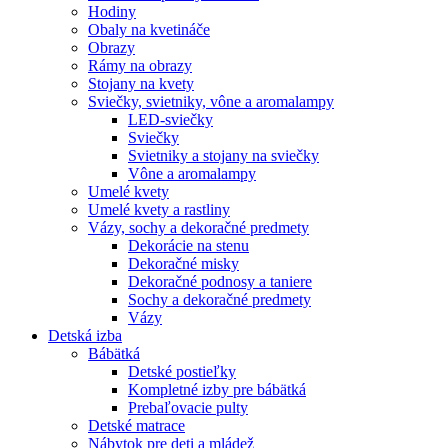
Hodiny
Obaly na kvetináče
Obrazy
Rámy na obrazy
Stojany na kvety
Sviečky, svietniky, vône a aromalampy
LED-sviečky
Sviečky
Svietniky a stojany na sviečky
Vône a aromalampy
Umelé kvety
Umelé kvety a rastliny
Vázy, sochy a dekoračné predmety
Dekorácie na stenu
Dekoračné misky
Dekoračné podnosy a taniere
Sochy a dekoračné predmety
Vázy
Detská izba
Bábätká
Detské postieľky
Kompletné izby pre bábätká
Prebaľovacie pulty
Detské matrace
Nábytok pre deti a mládež