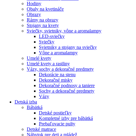
Hodiny
Obaly na kvetináče
Obrazy
Rámy na obrazy
Stojany na kvety
Sviečky, svietniky, vône a aromalampy
LED-sviečky
Sviečky
Svietniky a stojany na sviečky
Vône a aromalampy
Umelé kvety
Umelé kvety a rastliny
Vázy, sochy a dekoračné predmety
Dekorácie na stenu
Dekoračné misky
Dekoračné podnosy a taniere
Sochy a dekoračné predmety
Vázy
Detská izba
Bábätká
Detské postieľky
Kompletné izby pre bábätká
Prebaľovacie pulty
Detské matrace
Nábytok pre deti a mládež