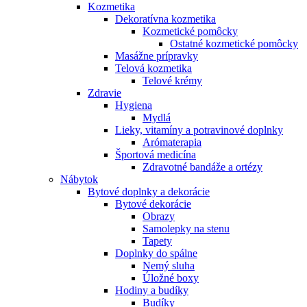
Kozmetika
Dekoratívna kozmetika
Kozmetické pomôcky
Ostatné kozmetické pomôcky
Masážne prípravky
Telová kozmetika
Telové krémy
Zdravie
Hygiena
Mydlá
Lieky, vitamíny a potravinové doplnky
Arómaterapia
Športová medicína
Zdravotné bandáže a ortézy
Nábytok
Bytové doplnky a dekorácie
Bytové dekorácie
Obrazy
Samolepky na stenu
Tapety
Doplnky do spálne
Nemý sluha
Úložné boxy
Hodiny a budíky
Budíky