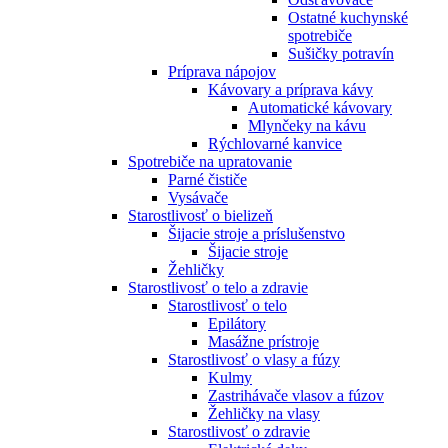
Ostatné kuchynské
spotrebiče
Sušičky potravín
Príprava nápojov
Kávovary a príprava kávy
Automatické kávovary
Mlynčeky na kávu
Rýchlovarné kanvice
Spotrebiče na upratovanie
Parné čističe
Vysávače
Starostlivosť o bielizeň
Šijacie stroje a príslušenstvo
Šijacie stroje
Žehličky
Starostlivosť o telo a zdravie
Starostlivosť o telo
Epilátory
Masážne prístroje
Starostlivosť o vlasy a fúzy
Kulmy
Zastrihávače vlasov a fúzov
Žehličky na vlasy
Starostlivosť o zdravie