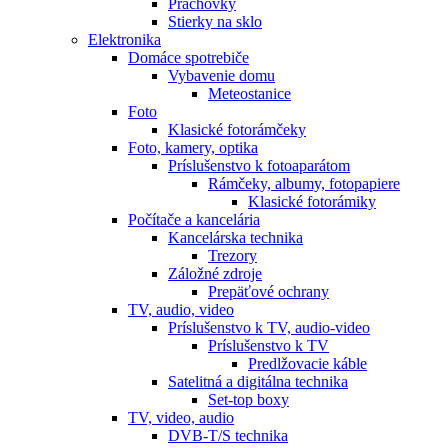
Prachovky
Stierky na sklo
Elektronika
Domáce spotrebiče
Vybavenie domu
Meteostanice
Foto
Klasické fotorámčeky
Foto, kamery, optika
Príslušenstvo k fotoaparátom
Rámčeky, albumy, fotopapiere
Klasické fotorámiky
Počítače a kancelária
Kancelárska technika
Trezory
Záložné zdroje
Prepäťové ochrany
TV, audio, video
Príslušenstvo k TV, audio-video
Príslušenstvo k TV
Predlžovacie káble
Satelitná a digitálna technika
Set-top boxy
TV, video, audio
DVB-T/S technika