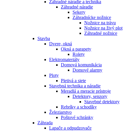
Záhradné náradie a technika
Záhradné náradie
Sekery
Záhradnícke nožnice
Nožnice na trávu
Nožnice na živý plot
Záhradné nožnice
Stavba
Dvere, okná
Okná a parapety
Rolety
Elektromateriály
Domová komunikácia
Domové alarmy
Ploty
Pletivá a siete
Stavebná technika a náradie
Meradlá a meracie prístroje
Detektory, senzory
Stavebné detektory
Rebríky a schodíky
Železiarstvo
Poštové schránky
Záhrada
Lapače a odpudzovače