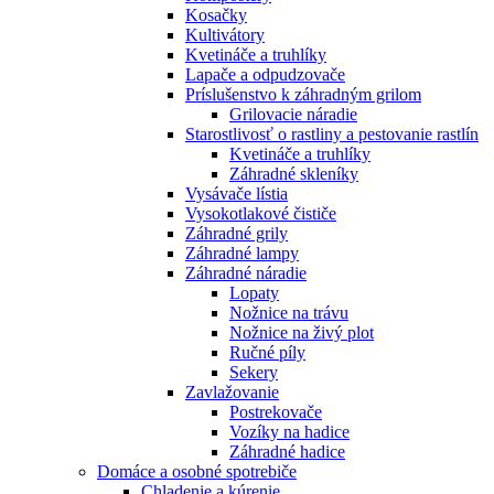
Kosačky
Kultivátory
Kvetináče a truhlíky
Lapače a odpudzovače
Príslušenstvo k záhradným grilom
Grilovacie náradie
Starostlivosť o rastliny a pestovanie rastlín
Kvetináče a truhlíky
Záhradné skleníky
Vysávače lístia
Vysokotlakové čističe
Záhradné grily
Záhradné lampy
Záhradné náradie
Lopaty
Nožnice na trávu
Nožnice na živý plot
Ručné píly
Sekery
Zavlažovanie
Postrekovače
Vozíky na hadice
Záhradné hadice
Domáce a osobné spotrebiče
Chladenie a kúrenie