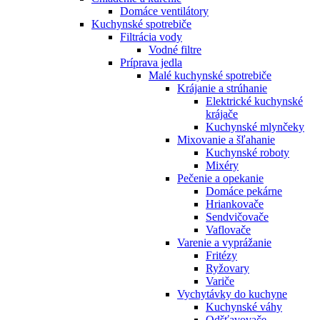
Domáce ventilátory
Kuchynské spotrebiče
Filtrácia vody
Vodné filtre
Príprava jedla
Malé kuchynské spotrebiče
Krájanie a strúhanie
Elektrické kuchynské
krájače
Kuchynské mlynčeky
Mixovanie a šľahanie
Kuchynské roboty
Mixéry
Pečenie a opekanie
Domáce pekárne
Hriankovače
Sendvičovače
Vaflovače
Varenie a vyprážanie
Fritézy
Ryžovary
Variče
Vychytávky do kuchyne
Kuchynské váhy
Odšťavovače