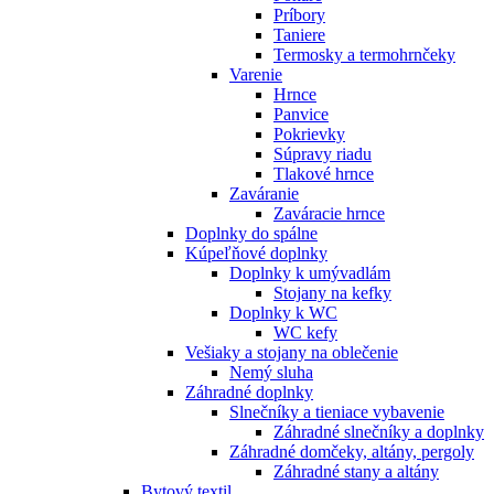
Príbory
Taniere
Termosky a termohrnčeky
Varenie
Hrnce
Panvice
Pokrievky
Súpravy riadu
Tlakové hrnce
Zaváranie
Zaváracie hrnce
Doplnky do spálne
Kúpeľňové doplnky
Doplnky k umývadlám
Stojany na kefky
Doplnky k WC
WC kefy
Vešiaky a stojany na oblečenie
Nemý sluha
Záhradné doplnky
Slnečníky a tieniace vybavenie
Záhradné slnečníky a doplnky
Záhradné domčeky, altány, pergoly
Záhradné stany a altány
Bytový textil