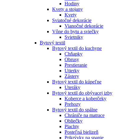
Hodiny
Kvety a stojany
Kvety
Sviatočné dekorácie
Vianočné dekorácie
Vône do bytu a sviečky
Svietniky
Bytový textil
Bytový textil do kuchyne
Chňapky
Obrusy
Prestieranie
Utierky
Zástery
Bytový textil do kúpeľne
Uteráky
Bytový textil do obývacej izby
Koberce a koberčeky
Prehozy
Bytový textil do spálne
Chrániče na matrace
Obliečky
Plachty
Posteľná bielizeň
Prikrývky na spanie