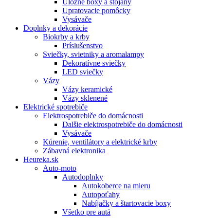
Úložné boxy a stojany
Upratovacie pomôcky
Vysávače
Doplnky a dekorácie
Biokrby a krby
Príslušenstvo
Sviečky, svietniky a aromalampy
Dekoratívne sviečky
LED sviečky
Vázy
Vázy keramické
Vázy sklenené
Elektrické spotrebiče
Elektrospotrebiče do domácnosti
Dalšie elektrospotrebiče do domácnosti
Vysávače
Kúrenie, ventilátory a elektrické krby
Zábavná elektronika
Heureka.sk
Auto-moto
Autodoplnky
Autokoberce na mieru
Autopoťahy
Nabíjačky a štartovacie boxy
Všetko pre autá