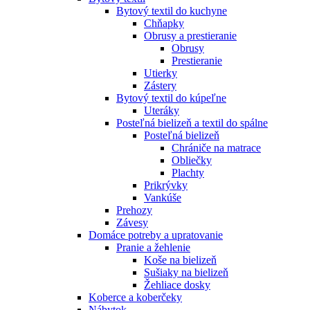
Bytový textil do kuchyne
Chňapky
Obrusy a prestieranie
Obrusy
Prestieranie
Utierky
Zástery
Bytový textil do kúpeľne
Uteráky
Posteľná bielizeň a textil do spálne
Posteľná bielizeň
Chrániče na matrace
Obliečky
Plachty
Prikrývky
Vankúše
Prehozy
Závesy
Domáce potreby a upratovanie
Pranie a žehlenie
Koše na bielizeň
Sušiaky na bielizeň
Žehliace dosky
Koberce a koberčeky
Nábytok