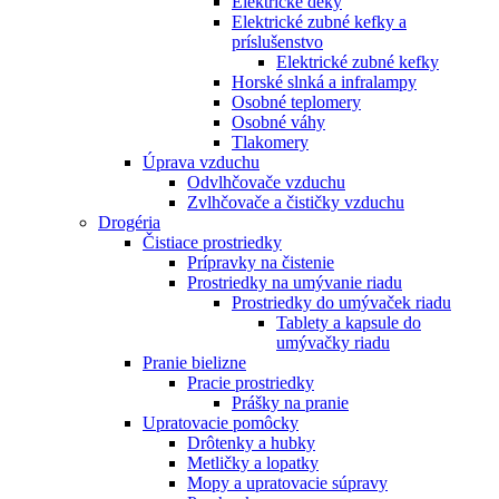
Elektrické deky
Elektrické zubné kefky a
príslušenstvo
Elektrické zubné kefky
Horské slnká a infralampy
Osobné teplomery
Osobné váhy
Tlakomery
Úprava vzduchu
Odvlhčovače vzduchu
Zvlhčovače a čističky vzduchu
Drogéria
Čistiace prostriedky
Prípravky na čistenie
Prostriedky na umývanie riadu
Prostriedky do umývaček riadu
Tablety a kapsule do
umývačky riadu
Pranie bielizne
Pracie prostriedky
Prášky na pranie
Upratovacie pomôcky
Drôtenky a hubky
Metličky a lopatky
Mopy a upratovacie súpravy