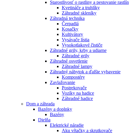
Starostlivosť o rastliny a pestovanie rastlín
Kvetináče a truhlíky
Záhradné skleníky
Záhradná technika
Čerpadlá
Kosačky
Kultivátory
Vysávače lístia
Vysokotlakové čističe
Záhradné grily, krby a udiarne
Záhradné grily
Záhradné osvetlenie
Záhradné lampy
Záhradný nábytok a ďalšie vybavenie
Kompostéry
Zavlažovanie
Postrekovače
Vozíky na hadice
Záhradné hadice
Dom a záhrada
Bazény a doplnky
Bazény
Dielňa
Elektrické náradie
Aku vŕtačky a skrutkovače