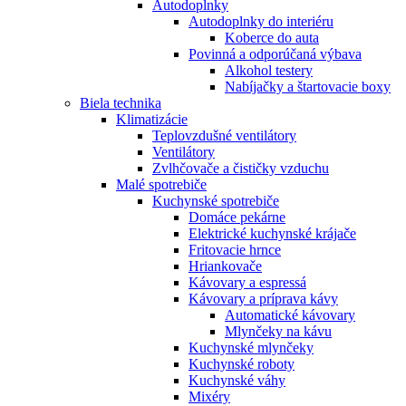
Autodoplnky
Autodoplnky do interiéru
Koberce do auta
Povinná a odporúčaná výbava
Alkohol testery
Nabíjačky a štartovacie boxy
Biela technika
Klimatizácie
Teplovzdušné ventilátory
Ventilátory
Zvlhčovače a čističky vzduchu
Malé spotrebiče
Kuchynské spotrebiče
Domáce pekárne
Elektrické kuchynské krájače
Fritovacie hrnce
Hriankovače
Kávovary a espressá
Kávovary a príprava kávy
Automatické kávovary
Mlynčeky na kávu
Kuchynské mlynčeky
Kuchynské roboty
Kuchynské váhy
Mixéry