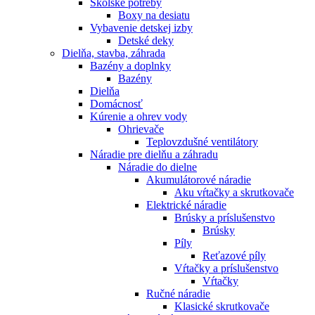
Školské potreby
Boxy na desiatu
Vybavenie detskej izby
Detské deky
Dielňa, stavba, záhrada
Bazény a doplnky
Bazény
Dielňa
Domácnosť
Kúrenie a ohrev vody
Ohrievače
Teplovzdušné ventilátory
Náradie pre dielňu a záhradu
Náradie do dielne
Akumulátorové náradie
Aku vŕtačky a skrutkovače
Elektrické náradie
Brúsky a príslušenstvo
Brúsky
Píly
Reťazové píly
Vŕtačky a príslušenstvo
Vŕtačky
Ručné náradie
Klasické skrutkovače