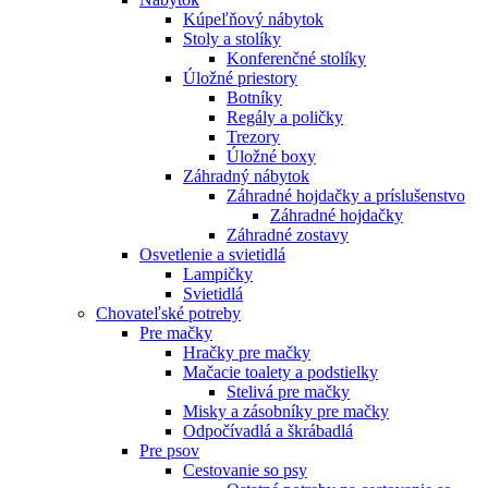
Kúpeľňový nábytok
Stoly a stolíky
Konferenčné stolíky
Úložné priestory
Botníky
Regály a poličky
Trezory
Úložné boxy
Záhradný nábytok
Záhradné hojdačky a príslušenstvo
Záhradné hojdačky
Záhradné zostavy
Osvetlenie a svietidlá
Lampičky
Svietidlá
Chovateľské potreby
Pre mačky
Hračky pre mačky
Mačacie toalety a podstielky
Stelivá pre mačky
Misky a zásobníky pre mačky
Odpočívadlá a škrábadlá
Pre psov
Cestovanie so psy