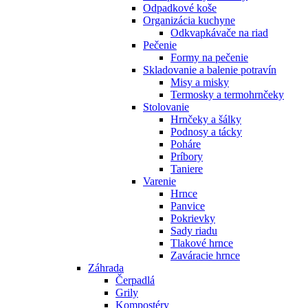
Odpadkové koše
Organizácia kuchyne
Odkvapkávače na riad
Pečenie
Formy na pečenie
Skladovanie a balenie potravín
Misy a misky
Termosky a termohrnčeky
Stolovanie
Hrnčeky a šálky
Podnosy a tácky
Poháre
Príbory
Taniere
Varenie
Hrnce
Panvice
Pokrievky
Sady riadu
Tlakové hrnce
Zaváracie hrnce
Záhrada
Čerpadlá
Grily
Kompostéry