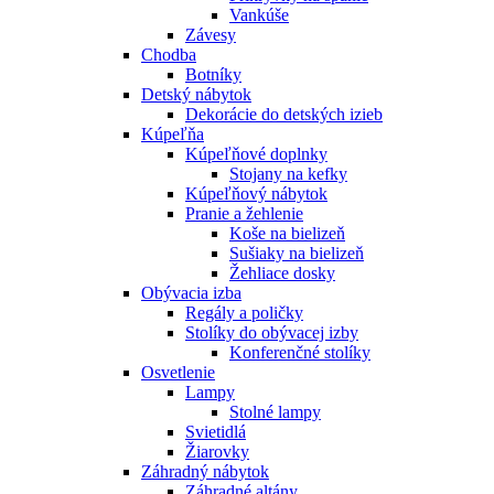
Vankúše
Závesy
Chodba
Botníky
Detský nábytok
Dekorácie do detských izieb
Kúpeľňa
Kúpeľňové doplnky
Stojany na kefky
Kúpeľňový nábytok
Pranie a žehlenie
Koše na bielizeň
Sušiaky na bielizeň
Žehliace dosky
Obývacia izba
Regály a poličky
Stolíky do obývacej izby
Konferenčné stolíky
Osvetlenie
Lampy
Stolné lampy
Svietidlá
Žiarovky
Záhradný nábytok
Záhradné altány