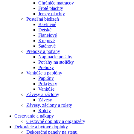
Chrániče matracov
Froté plachty
Jersey plachty
Posteľná bielizeň
Bavlnené
Detské
Flanelové
Krepové
Saténové
Prehozy a poťahy
Napínacie poťahy
Poťahy na stoličky
Prehozy
Vankúše a paplóny
Paplóny
Prikrývky
Vankúše
Závesy a záclony
Závesy
Závesy, záclony a rolety
Rolety
Cestovanie a nákupy
Cestovné doplnky a organizéry
Dekorácie a bytové doplnky
Dekoračné panely na stenu