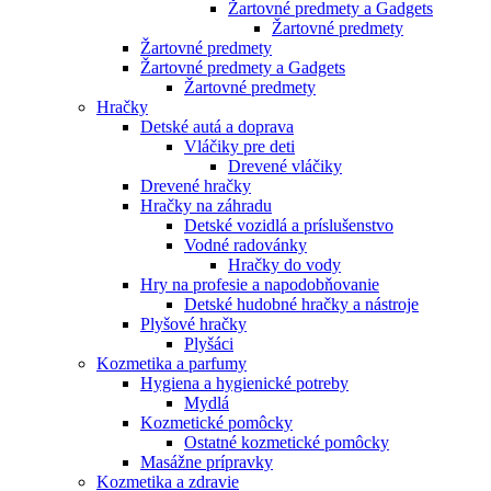
Žartovné predmety a Gadgets
Žartovné predmety
Žartovné predmety
Žartovné predmety a Gadgets
Žartovné predmety
Hračky
Detské autá a doprava
Vláčiky pre deti
Drevené vláčiky
Drevené hračky
Hračky na záhradu
Detské vozidlá a príslušenstvo
Vodné radovánky
Hračky do vody
Hry na profesie a napodobňovanie
Detské hudobné hračky a nástroje
Plyšové hračky
Plyšáci
Kozmetika a parfumy
Hygiena a hygienické potreby
Mydlá
Kozmetické pomôcky
Ostatné kozmetické pomôcky
Masážne prípravky
Kozmetika a zdravie