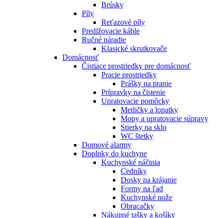
Brúsky
Píly
Reťazové píly
Predlžovacie káble
Ručné náradie
Klasické skrutkovače
Domácnosť
Čistiace prostriedky pre domácnosť
Pracie prostriedky
Prášky na pranie
Prípravky na čistenie
Upratovacie pomôcky
Metličky a lopatky
Mopy a upratovacie súpravy
Stierky na sklo
WC štetky
Domové alarmy
Doplnky do kuchyne
Kuchynské náčinia
Cedníky
Dosky na krájanie
Formy na ľad
Kuchynské nože
Obracačky
Nákupné tašky a košíky