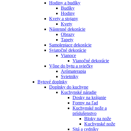
Hodiny a budíky
Budíky
Hodiny
Kvety a stojany
Kvety
Nástenné dekorácie
Obrazy
Tapety
Samolepiace dekorácie
Sviatočné dekorácie
Vianoce
Vianočné dekorácie
Vône do bytu a sviečky
Arómaterapia
Svietniky
Bytové doplnky
Doplnky do kuchyne
Kuchynské náradie
Dosky na krájanie
Formy na ľad
Kuchynské nože a
príslušenstvo
Bloky na nože
Kuchynské nože
Sitá a cedníky