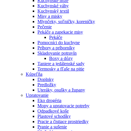
Kuchynské nože
Kuchynské váhy
Kuchynský textil
Misy a misky
Mlynčeky, soľničky, koreničky
Pečenie
Pekáče a zapekacie misy
Pekáče
Pomocníci do kuchyne
Príbory a príborníky
Skladovanie potravín
Boxy a dózy
Taniere a jedálenské sady
Termosky a fľaše na pitie
Kúpeľňa
Doplnky
Predložky
Uteráky, osušky a župany
Upratovanie
Eko drogéria
Mopy a upratovacie potreby
Odpadkové koše
Plastové schodíky
Pracie a čistiace prostriedky
Pranie a sušenie