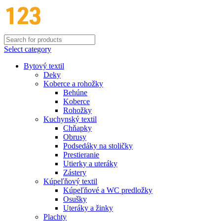
Select category
Bytový textil
Deky
Koberce a rohožky
Behúne
Koberce
Rohožky
Kuchynský textil
Chňapky
Obrusy
Podsedáky na stoličky
Prestieranie
Utierky a uteráky
Zástery
Kúpeľňový textil
Kúpeľňové a WC predložky
Osušky
Uteráky a žinky
Plachty