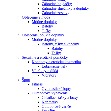
Záhradné hojdačky
Záhradné slnečníky a doplnky
Záhradné zostavy
Oblečenie a móda
Módne doplnky
Batohy
Tašky
Oblečenie, obuv a doplnky
Módne doplnky
Batohy, tašky a kabelky
Batohy
Tašky
Sexuálne a erotické pomôcky
Kondomy a erotická kozmetika
Lubrigačné gély
Vibrátory a dildá
Vibrátory
Šport
Fitness
Gymnastické lopty
Outdoorové vybavenie
Chladiace tašky a boxy
Karimatky
Outdoorové variče
Spacáky