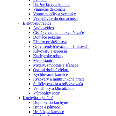
Úložné boxy a krabice
Vianočné dekorácie
Vonné sviečky a svietniky
Vychytávky do domácnosti
Elektrospotrebiče
Audio-video
Čističky vzduchu a zvlhčovače
Domáce pekárne
Elektro príslušenstvo
Grily, sendvičovače a hriankovače
Kávovary a espressá
Kuchynské roboty
Meteostanica
Mixéry, smoothie a šľahače
Ostatní drobné elektro
Rýchlovarné kanvice
Ryžovary a multifunkčné hrnce
Sušičky ovocia a odšťavovača
Ventilátory a klimatizácia
Výrobníky sody
Kuchyňa a jedáleň
Doplnky do kuchyne
Hrnce a pánvice
Hrnčeky a kanvice