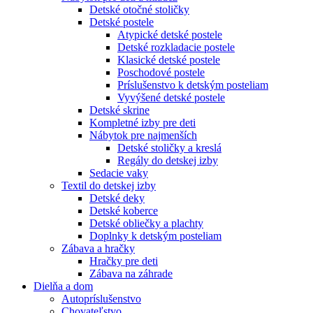
Detské otočné stoličky
Detské postele
Atypické detské postele
Detské rozkladacie postele
Klasické detské postele
Poschodové postele
Príslušenstvo k detským posteliam
Vyvýšené detské postele
Detské skrine
Kompletné izby pre deti
Nábytok pre najmenších
Detské stoličky a kreslá
Regály do detskej izby
Sedacie vaky
Textil do detskej izby
Detské deky
Detské koberce
Detské obliečky a plachty
Doplnky k detským posteliam
Zábava a hračky
Hračky pre deti
Zábava na záhrade
Dielňa a dom
Autopríslušenstvo
Chovateľstvo