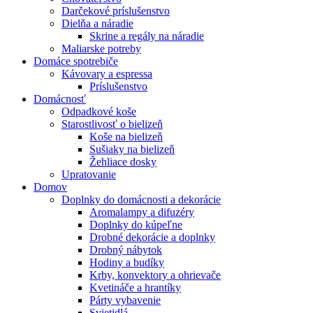
Darčekové príslušenstvo
Dielňa a náradie
Skrine a regály na náradie
Maliarske potreby
Domáce spotrebiče
Kávovary a espressa
Príslušenstvo
Domácnosť
Odpadkové koše
Starostlivosť o bielizeň
Koše na bielizeň
Sušiaky na bielizeň
Žehliace dosky
Upratovanie
Domov
Doplnky do domácnosti a dekorácie
Aromalampy a difuzéry
Doplnky do kúpeľne
Drobné dekorácie a doplnky
Drobný nábytok
Hodiny a budíky
Krby, konvektory a ohrievače
Kvetináče a hrantíky
Párty vybavenie
Svietidlá