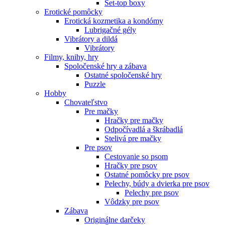
Set-top boxy
Erotické pomôcky
Erotická kozmetika a kondómy
Lubrigačné gély
Vibrátory a dildá
Vibrátory
Filmy, knihy, hry
Spoločenské hry a zábava
Ostatné spoločenské hry
Puzzle
Hobby
Chovateľstvo
Pre mačky
Hračky pre mačky
Odpočívadlá a škrábadlá
Stelivá pre mačky
Pre psov
Cestovanie so psom
Hračky pre psov
Ostatné pomôcky pre psov
Pelechy, búdy a dvierka pre psov
Pelechy pre psov
Vôdzky pre psov
Zábava
Originálne darčeky