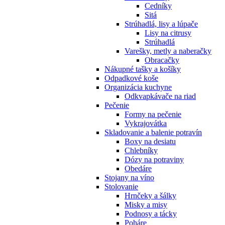
Cedníky
Sitá
Strúhadlá, lisy a lúpače
Lisy na citrusy
Strúhadlá
Varešky, metly a naberačky
Obracačky
Nákupné tašky a košíky
Odpadkové koše
Organizácia kuchyne
Odkvapkávače na riad
Pečenie
Formy na pečenie
Vykrajovátka
Skladovanie a balenie potravín
Boxy na desiatu
Chlebníky
Dózy na potraviny
Obedáre
Stojany na víno
Stolovanie
Hrnčeky a šálky
Misky a misy
Podnosy a tácky
Poháre