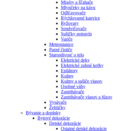
Mixéry a šľahače
Mlynčeky na kávu
Odšťavovače
Rýchlovarné kanvice
Ryžovary
Sendvičovače
Sušičky potravín
Variče
Meteostanice
Parné čističe
Starostlivosť o telo
Elektrické deky
Elektrické zubné kefky
Epilátory
Kulmy
Kulmy a sušiče vlasov
Osobné váhy
Zastrihávače
Zastrihávače vlasov a fúzov
Vysávače
Žehličky
Bývanie a doplnky
Bytové dekorácie
Detské dekorácie
Ostatné detské dekorácie