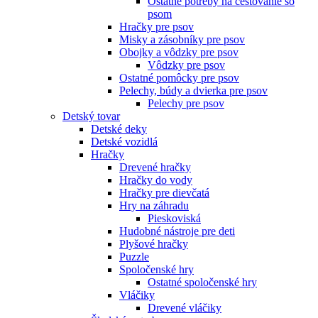
Ostatné potreby na cestovanie so
psom
Hračky pre psov
Misky a zásobníky pre psov
Obojky a vôdzky pre psov
Vôdzky pre psov
Ostatné pomôcky pre psov
Pelechy, búdy a dvierka pre psov
Pelechy pre psov
Detský tovar
Detské deky
Detské vozidlá
Hračky
Drevené hračky
Hračky do vody
Hračky pre dievčatá
Hry na záhradu
Pieskoviská
Hudobné nástroje pre deti
Plyšové hračky
Puzzle
Spoločenské hry
Ostatné spoločenské hry
Vláčiky
Drevené vláčiky