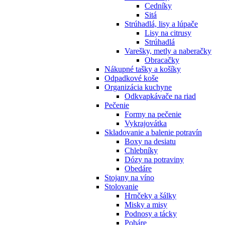
Cedníky
Sitá
Strúhadlá, lisy a lúpače
Lisy na citrusy
Strúhadlá
Varešky, metly a naberačky
Obracačky
Nákupné tašky a košíky
Odpadkové koše
Organizácia kuchyne
Odkvapkávače na riad
Pečenie
Formy na pečenie
Vykrajovátka
Skladovanie a balenie potravín
Boxy na desiatu
Chlebníky
Dózy na potraviny
Obedáre
Stojany na víno
Stolovanie
Hrnčeky a šálky
Misky a misy
Podnosy a tácky
Poháre