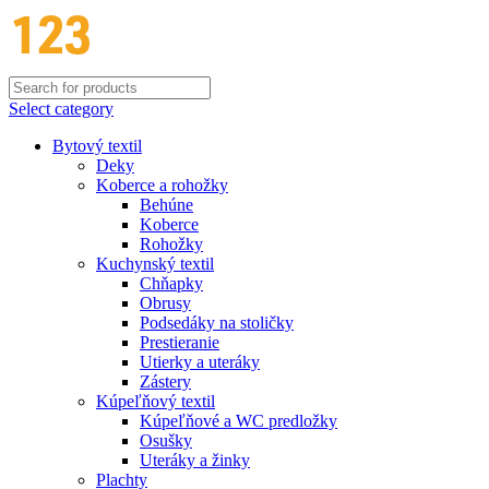
Select category
Bytový textil
Deky
Koberce a rohožky
Behúne
Koberce
Rohožky
Kuchynský textil
Chňapky
Obrusy
Podsedáky na stoličky
Prestieranie
Utierky a uteráky
Zástery
Kúpeľňový textil
Kúpeľňové a WC predložky
Osušky
Uteráky a žinky
Plachty