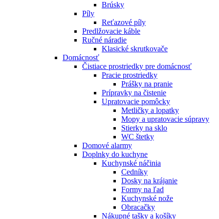
Brúsky
Píly
Reťazové píly
Predlžovacie káble
Ručné náradie
Klasické skrutkovače
Domácnosť
Čistiace prostriedky pre domácnosť
Pracie prostriedky
Prášky na pranie
Prípravky na čistenie
Upratovacie pomôcky
Metličky a lopatky
Mopy a upratovacie súpravy
Stierky na sklo
WC štetky
Domové alarmy
Doplnky do kuchyne
Kuchynské náčinia
Cedníky
Dosky na krájanie
Formy na ľad
Kuchynské nože
Obracačky
Nákupné tašky a košíky