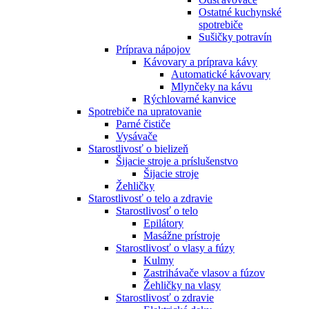
Ostatné kuchynské
spotrebiče
Sušičky potravín
Príprava nápojov
Kávovary a príprava kávy
Automatické kávovary
Mlynčeky na kávu
Rýchlovarné kanvice
Spotrebiče na upratovanie
Parné čističe
Vysávače
Starostlivosť o bielizeň
Šijacie stroje a príslušenstvo
Šijacie stroje
Žehličky
Starostlivosť o telo a zdravie
Starostlivosť o telo
Epilátory
Masážne prístroje
Starostlivosť o vlasy a fúzy
Kulmy
Zastrihávače vlasov a fúzov
Žehličky na vlasy
Starostlivosť o zdravie