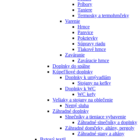
Príbory
Taniere
Termosky a termohrnčeky
Varenie
Hrnce
Panvice
Pokrievky
Súpravy riadu
Tlakové hrnce
Zaváranie
Zaváracie hrnce
Doplnky do spálne
Kúpeľňové doplnky
Doplnky k umývadlám
Stojany na kefky
Doplnky k WC
WC kefy
Vešiaky a stojany na oblečenie
Nemý sluha
Záhradné doplnky
Slnečníky a tieniace vybavenie
Záhradné slnečníky a doplnky
Záhradné domčeky, altány, pergoly
Záhradné stany a altány
Bytový textil