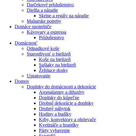
Darčekové príslušenstvo
Dielňa a náradie
Skrine a regály na náradie
Maliarske potreby
Domáce spotrebiče
Kávovary a espressa
Príslušenstvo
Domácnosť
Odpadkové koše
Starostlivosť o bielizeň
Koše na bielizeň
Sušiaky na bielizeň
Žehliace dosky
Upratovanie
Domov
Doplnky do domácnosti a dekorácie
Aromalampy a difuzéry
Doplnky do kúpeľne
Drobné dekorácie a doplnky
Drobný nábytok
Hodiny a budíky
Krby, konvektory a ohrievače
Kvetináče a hrantíky
Párty vybavenie
Svietidlá