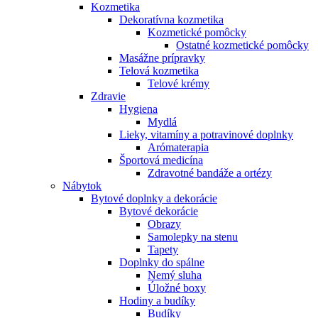
Kozmetika
Dekoratívna kozmetika
Kozmetické pomôcky
Ostatné kozmetické pomôcky
Masážne prípravky
Telová kozmetika
Telové krémy
Zdravie
Hygiena
Mydlá
Lieky, vitamíny a potravinové doplnky
Arómaterapia
Športová medicína
Zdravotné bandáže a ortézy
Nábytok
Bytové doplnky a dekorácie
Bytové dekorácie
Obrazy
Samolepky na stenu
Tapety
Doplnky do spálne
Nemý sluha
Úložné boxy
Hodiny a budíky
Budíky