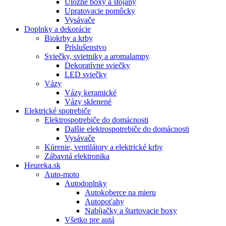
Úložné boxy a stojany
Upratovacie pomôcky
Vysávače
Doplnky a dekorácie
Biokrby a krby
Príslušenstvo
Sviečky, svietniky a aromalampy
Dekoratívne sviečky
LED sviečky
Vázy
Vázy keramické
Vázy sklenené
Elektrické spotrebiče
Elektrospotrebiče do domácnosti
Dalšie elektrospotrebiče do domácnosti
Vysávače
Kúrenie, ventilátory a elektrické krby
Zábavná elektronika
Heureka.sk
Auto-moto
Autodoplnky
Autokoberce na mieru
Autopoťahy
Nabíjačky a štartovacie boxy
Všetko pre autá