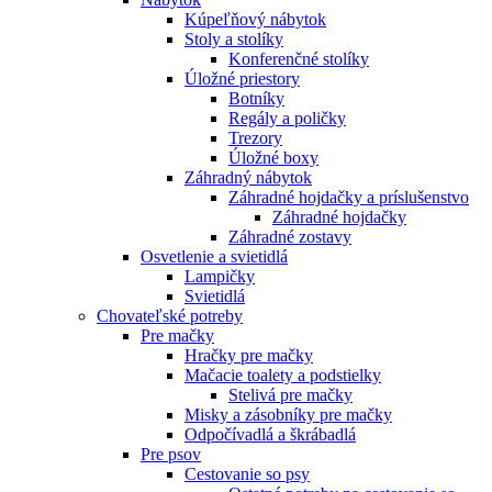
Kúpeľňový nábytok
Stoly a stolíky
Konferenčné stolíky
Úložné priestory
Botníky
Regály a poličky
Trezory
Úložné boxy
Záhradný nábytok
Záhradné hojdačky a príslušenstvo
Záhradné hojdačky
Záhradné zostavy
Osvetlenie a svietidlá
Lampičky
Svietidlá
Chovateľské potreby
Pre mačky
Hračky pre mačky
Mačacie toalety a podstielky
Stelivá pre mačky
Misky a zásobníky pre mačky
Odpočívadlá a škrábadlá
Pre psov
Cestovanie so psy