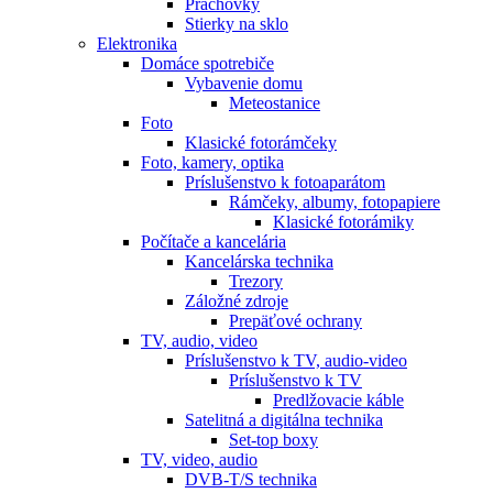
Prachovky
Stierky na sklo
Elektronika
Domáce spotrebiče
Vybavenie domu
Meteostanice
Foto
Klasické fotorámčeky
Foto, kamery, optika
Príslušenstvo k fotoaparátom
Rámčeky, albumy, fotopapiere
Klasické fotorámiky
Počítače a kancelária
Kancelárska technika
Trezory
Záložné zdroje
Prepäťové ochrany
TV, audio, video
Príslušenstvo k TV, audio-video
Príslušenstvo k TV
Predlžovacie káble
Satelitná a digitálna technika
Set-top boxy
TV, video, audio
DVB-T/S technika