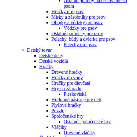
Ostatné potreby na cestovanie so
psom
Hračky pre psov
Misky a zásobníky pre psov
Obojky a vôdzky pre psov
Vôdzky pre psov
Ostatné pomôcky pre psov
Pelechy, búdy a dvierka pre psov
Pelechy pre psov
Detský tovar
Detské deky
Detské vozidlá
Hračky
Drevené hračky
Hračky do vody
Hračky pre dievčatá
Hry na záhradu
Pieskoviská
Hudobné nástroje pre deti
Plyšové hračky
Puzzle
Spoločenské hry
Ostatné spoločenské hry
Vláčiky
Drevené vláčiky