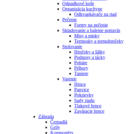
Odpadkové koše
Organizácia kuchyne
Odkvapkávače na riad
Pečenie
Formy na pečenie
Skladovanie a balenie potravín
Misy a misky
Termosky a termohrnčeky
Stolovanie
Hrnčeky a šálky
Podnosy a tácky
Poháre
Príbory
Taniere
Varenie
Hrnce
Panvice
Pokrievky
Sady riadu
Tlakové hrnce
Zaváracie hrnce
Záhrada
Čerpadlá
Grily
Kompostéry