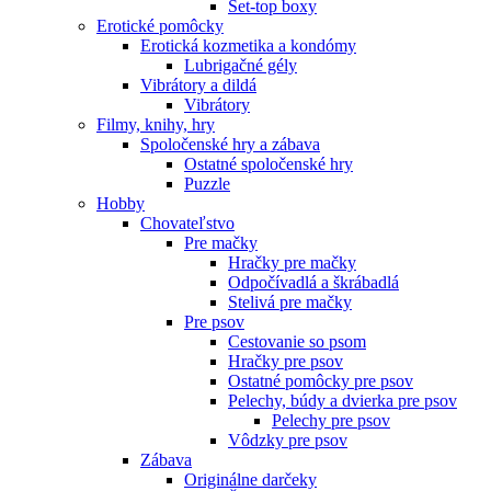
Set-top boxy
Erotické pomôcky
Erotická kozmetika a kondómy
Lubrigačné gély
Vibrátory a dildá
Vibrátory
Filmy, knihy, hry
Spoločenské hry a zábava
Ostatné spoločenské hry
Puzzle
Hobby
Chovateľstvo
Pre mačky
Hračky pre mačky
Odpočívadlá a škrábadlá
Stelivá pre mačky
Pre psov
Cestovanie so psom
Hračky pre psov
Ostatné pomôcky pre psov
Pelechy, búdy a dvierka pre psov
Pelechy pre psov
Vôdzky pre psov
Zábava
Originálne darčeky