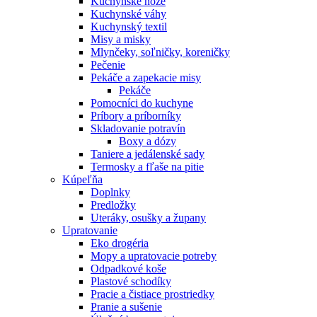
Kuchynské nože
Kuchynské váhy
Kuchynský textil
Misy a misky
Mlynčeky, soľničky, koreničky
Pečenie
Pekáče a zapekacie misy
Pekáče
Pomocníci do kuchyne
Príbory a príborníky
Skladovanie potravín
Boxy a dózy
Taniere a jedálenské sady
Termosky a fľaše na pitie
Kúpeľňa
Doplnky
Predložky
Uteráky, osušky a župany
Upratovanie
Eko drogéria
Mopy a upratovacie potreby
Odpadkové koše
Plastové schodíky
Pracie a čistiace prostriedky
Pranie a sušenie