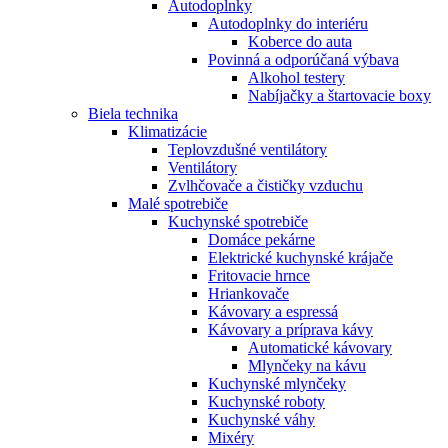
Autodoplnky
Autodoplnky do interiéru
Koberce do auta
Povinná a odporúčaná výbava
Alkohol testery
Nabíjačky a štartovacie boxy
Biela technika
Klimatizácie
Teplovzdušné ventilátory
Ventilátory
Zvlhčovače a čističky vzduchu
Malé spotrebiče
Kuchynské spotrebiče
Domáce pekárne
Elektrické kuchynské krájače
Fritovacie hrnce
Hriankovače
Kávovary a espressá
Kávovary a príprava kávy
Automatické kávovary
Mlynčeky na kávu
Kuchynské mlynčeky
Kuchynské roboty
Kuchynské váhy
Mixéry