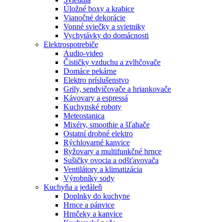
Úložné boxy a krabice
Vianočné dekorácie
Vonné sviečky a svietniky
Vychytávky do domácnosti
Elektrospotrebiče
Audio-video
Čističky vzduchu a zvlhčovače
Domáce pekárne
Elektro príslušenstvo
Grily, sendvičovače a hriankovače
Kávovary a espressá
Kuchynské roboty
Meteostanica
Mixéry, smoothie a šľahače
Ostatní drobné elektro
Rýchlovarné kanvice
Ryžovary a multifunkčné hrnce
Sušičky ovocia a odšťavovača
Ventilátory a klimatizácia
Výrobníky sody
Kuchyňa a jedáleň
Doplnky do kuchyne
Hrnce a pánvice
Hrnčeky a kanvice