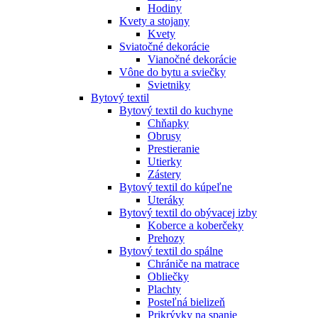
Hodiny
Kvety a stojany
Kvety
Sviatočné dekorácie
Vianočné dekorácie
Vône do bytu a sviečky
Svietniky
Bytový textil
Bytový textil do kuchyne
Chňapky
Obrusy
Prestieranie
Utierky
Zástery
Bytový textil do kúpeľne
Uteráky
Bytový textil do obývacej izby
Koberce a koberčeky
Prehozy
Bytový textil do spálne
Chrániče na matrace
Obliečky
Plachty
Posteľná bielizeň
Prikrývky na spanie