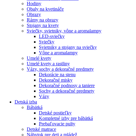
Hodiny
Obaly na kvetináče
Obrazy
Rámy na obrazy
Stojany na kvety
Sviečky, svietniky, vône a aromalampy
LED-sviečky
Sviečky
Svietniky a stojany na sviečky
Vône a aromalampy
Umelé kvety
Umelé kvety a rastliny
Vázy, sochy a dekoračné predmety
Dekorácie na stenu
Dekoračné misky
Dekoračné podnosy a taniere
Sochy a dekoračné predmety
Vázy
Detská izba
Bábätká
Detské postieľky
Kompletné izby pre bábätká
Prebaľovacie pulty
Detské matrace
Nábytok pre deti a mládež