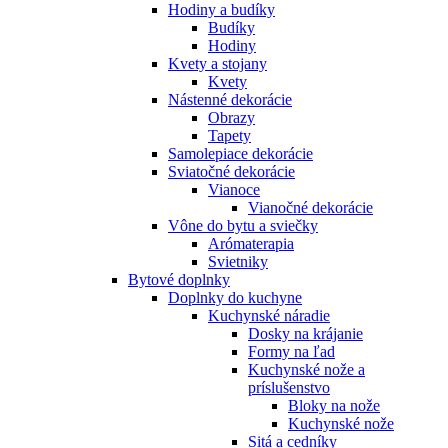
Hodiny a budíky
Budíky
Hodiny
Kvety a stojany
Kvety
Nástenné dekorácie
Obrazy
Tapety
Samolepiace dekorácie
Sviatočné dekorácie
Vianoce
Vianočné dekorácie
Vône do bytu a sviečky
Arómaterapia
Svietniky
Bytové doplnky
Doplnky do kuchyne
Kuchynské náradie
Dosky na krájanie
Formy na ľad
Kuchynské nože a
príslušenstvo
Bloky na nože
Kuchynské nože
Sitá a cedníky