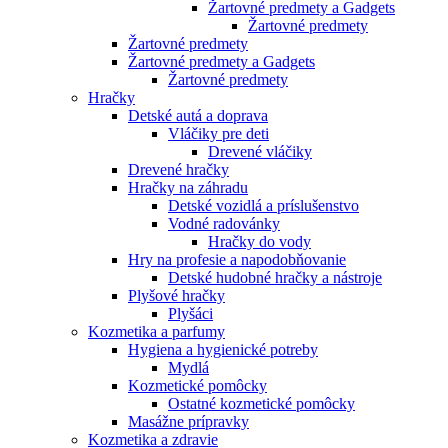
Žartovné predmety a Gadgets
Žartovné predmety
Žartovné predmety
Žartovné predmety a Gadgets
Žartovné predmety
Hračky
Detské autá a doprava
Vláčiky pre deti
Drevené vláčiky
Drevené hračky
Hračky na záhradu
Detské vozidlá a príslušenstvo
Vodné radovánky
Hračky do vody
Hry na profesie a napodobňovanie
Detské hudobné hračky a nástroje
Plyšové hračky
Plyšáci
Kozmetika a parfumy
Hygiena a hygienické potreby
Mydlá
Kozmetické pomôcky
Ostatné kozmetické pomôcky
Masážne prípravky
Kozmetika a zdravie