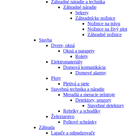
Záhradné náradie a technika
Záhradné náradie
Sekery
Záhradnícke nožnice
Nožnice na trávu
Nožnice na živý plot
Záhradné nožnice
Stavba
Dvere, okná
Okná a parapety
Rolety
Elektromateriály
Domová komunikácia
Domové alarmy
Ploty
Pletivá a siete
Stavebná technika a náradie
Meradlá a meracie prístroje
Detektory, senzory
Stavebné detektory
Rebríky a schodíky
Železiarstvo
Poštové schránky
Záhrada
Lapače a odpudzovače