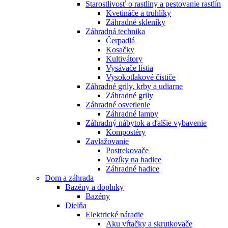
Starostlivosť o rastliny a pestovanie rastlín
Kvetináče a truhlíky
Záhradné skleníky
Záhradná technika
Čerpadlá
Kosačky
Kultivátory
Vysávače lístia
Vysokotlakové čističe
Záhradné grily, krby a udiarne
Záhradné grily
Záhradné osvetlenie
Záhradné lampy
Záhradný nábytok a ďalšie vybavenie
Kompostéry
Zavlažovanie
Postrekovače
Vozíky na hadice
Záhradné hadice
Dom a záhrada
Bazény a doplnky
Bazény
Dielňa
Elektrické náradie
Aku vŕtačky a skrutkovače