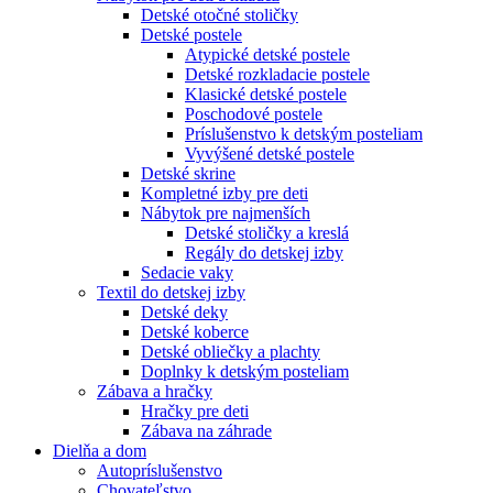
Detské otočné stoličky
Detské postele
Atypické detské postele
Detské rozkladacie postele
Klasické detské postele
Poschodové postele
Príslušenstvo k detským posteliam
Vyvýšené detské postele
Detské skrine
Kompletné izby pre deti
Nábytok pre najmenších
Detské stoličky a kreslá
Regály do detskej izby
Sedacie vaky
Textil do detskej izby
Detské deky
Detské koberce
Detské obliečky a plachty
Doplnky k detským posteliam
Zábava a hračky
Hračky pre deti
Zábava na záhrade
Dielňa a dom
Autopríslušenstvo
Chovateľstvo