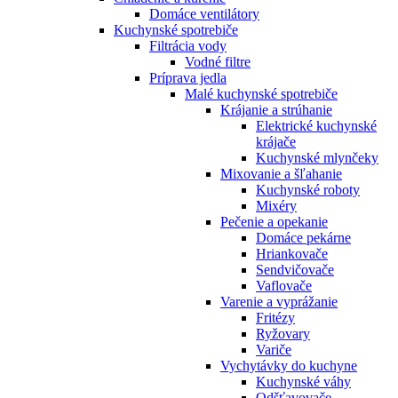
Domáce ventilátory
Kuchynské spotrebiče
Filtrácia vody
Vodné filtre
Príprava jedla
Malé kuchynské spotrebiče
Krájanie a strúhanie
Elektrické kuchynské
krájače
Kuchynské mlynčeky
Mixovanie a šľahanie
Kuchynské roboty
Mixéry
Pečenie a opekanie
Domáce pekárne
Hriankovače
Sendvičovače
Vaflovače
Varenie a vyprážanie
Fritézy
Ryžovary
Variče
Vychytávky do kuchyne
Kuchynské váhy
Odšťavovače