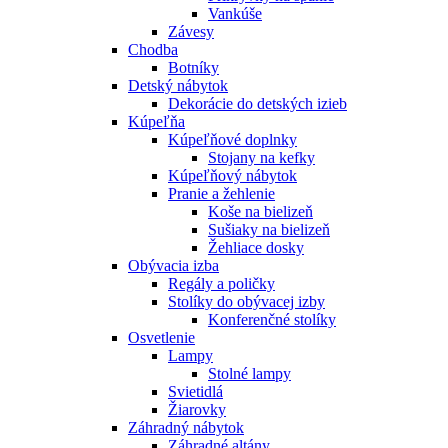
Vankúše
Závesy
Chodba
Botníky
Detský nábytok
Dekorácie do detských izieb
Kúpeľňa
Kúpeľňové doplnky
Stojany na kefky
Kúpeľňový nábytok
Pranie a žehlenie
Koše na bielizeň
Sušiaky na bielizeň
Žehliace dosky
Obývacia izba
Regály a poličky
Stolíky do obývacej izby
Konferenčné stolíky
Osvetlenie
Lampy
Stolné lampy
Svietidlá
Žiarovky
Záhradný nábytok
Záhradné altány