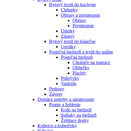
Bytový textil do kuchyne
Chňapky
Obrusy a prestieranie
Obrusy
Prestieranie
Utierky
Zástery
Bytový textil do kúpeľne
Uteráky
Posteľná bielizeň a textil do spálne
Posteľná bielizeň
Chrániče na matrace
Obliečky
Plachty
Prikrývky
Vankúše
Prehozy
Závesy
Domáce potreby a upratovanie
Pranie a žehlenie
Koše na bielizeň
Sušiaky na bielizeň
Žehliace dosky
Koberce a koberčeky
Nábytok