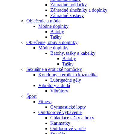
Záhradné hojdačky
Záhradné slnečníky a doplnky
Záhradné zostavy
Oblečenie a móda
Módne doplnky
Batohy
Tašky
Oblečenie, obuv a doplnky
Módne doplnky
Batohy, tašky a kabelky
Batohy
Tašky
Sexuálne a erotické pomôcky
Kondomy a erotická kozmetika
Lubrigačné gély
Vibrátory a dildá
Vibrátory
Šport
Fitness
Gymnastické lopty
Outdoorové vybavenie
Chladiace tašky a boxy
Karimatky
Outdoorové variče
Spacáky