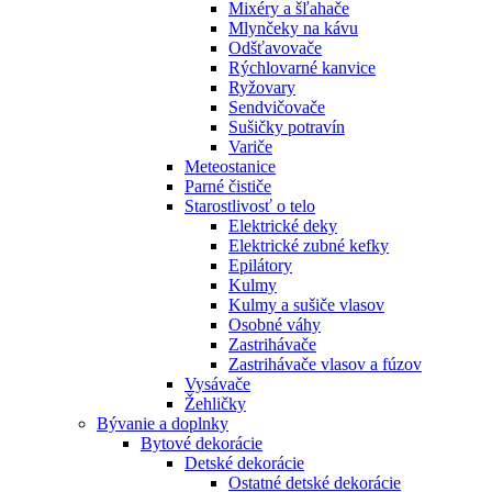
Mixéry a šľahače
Mlynčeky na kávu
Odšťavovače
Rýchlovarné kanvice
Ryžovary
Sendvičovače
Sušičky potravín
Variče
Meteostanice
Parné čističe
Starostlivosť o telo
Elektrické deky
Elektrické zubné kefky
Epilátory
Kulmy
Kulmy a sušiče vlasov
Osobné váhy
Zastrihávače
Zastrihávače vlasov a fúzov
Vysávače
Žehličky
Bývanie a doplnky
Bytové dekorácie
Detské dekorácie
Ostatné detské dekorácie