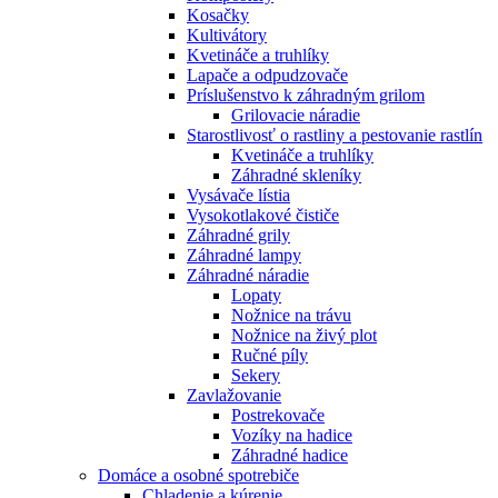
Kosačky
Kultivátory
Kvetináče a truhlíky
Lapače a odpudzovače
Príslušenstvo k záhradným grilom
Grilovacie náradie
Starostlivosť o rastliny a pestovanie rastlín
Kvetináče a truhlíky
Záhradné skleníky
Vysávače lístia
Vysokotlakové čističe
Záhradné grily
Záhradné lampy
Záhradné náradie
Lopaty
Nožnice na trávu
Nožnice na živý plot
Ručné píly
Sekery
Zavlažovanie
Postrekovače
Vozíky na hadice
Záhradné hadice
Domáce a osobné spotrebiče
Chladenie a kúrenie