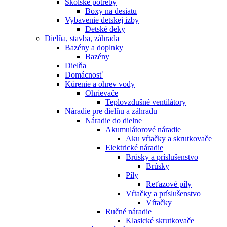
Školské potreby
Boxy na desiatu
Vybavenie detskej izby
Detské deky
Dielňa, stavba, záhrada
Bazény a doplnky
Bazény
Dielňa
Domácnosť
Kúrenie a ohrev vody
Ohrievače
Teplovzdušné ventilátory
Náradie pre dielňu a záhradu
Náradie do dielne
Akumulátorové náradie
Aku vŕtačky a skrutkovače
Elektrické náradie
Brúsky a príslušenstvo
Brúsky
Píly
Reťazové píly
Vŕtačky a príslušenstvo
Vŕtačky
Ručné náradie
Klasické skrutkovače