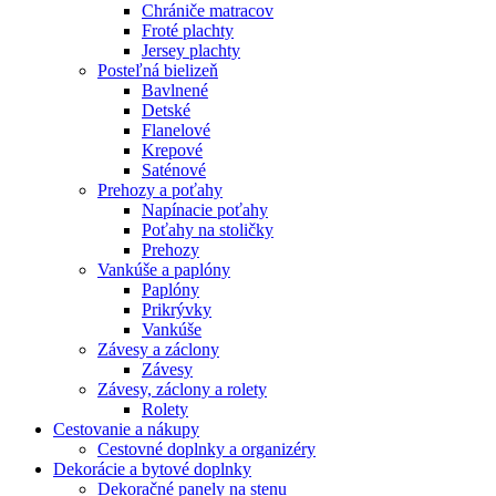
Chrániče matracov
Froté plachty
Jersey plachty
Posteľná bielizeň
Bavlnené
Detské
Flanelové
Krepové
Saténové
Prehozy a poťahy
Napínacie poťahy
Poťahy na stoličky
Prehozy
Vankúše a paplóny
Paplóny
Prikrývky
Vankúše
Závesy a záclony
Závesy
Závesy, záclony a rolety
Rolety
Cestovanie a nákupy
Cestovné doplnky a organizéry
Dekorácie a bytové doplnky
Dekoračné panely na stenu