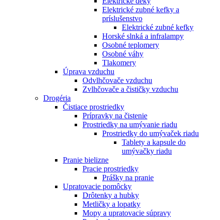
Elektrické deky
Elektrické zubné kefky a
príslušenstvo
Elektrické zubné kefky
Horské slnká a infralampy
Osobné teplomery
Osobné váhy
Tlakomery
Úprava vzduchu
Odvlhčovače vzduchu
Zvlhčovače a čističky vzduchu
Drogéria
Čistiace prostriedky
Prípravky na čistenie
Prostriedky na umývanie riadu
Prostriedky do umývaček riadu
Tablety a kapsule do
umývačky riadu
Pranie bielizne
Pracie prostriedky
Prášky na pranie
Upratovacie pomôcky
Drôtenky a hubky
Metličky a lopatky
Mopy a upratovacie súpravy