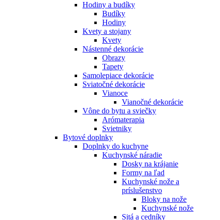
Hodiny a budíky
Budíky
Hodiny
Kvety a stojany
Kvety
Nástenné dekorácie
Obrazy
Tapety
Samolepiace dekorácie
Sviatočné dekorácie
Vianoce
Vianočné dekorácie
Vône do bytu a sviečky
Arómaterapia
Svietniky
Bytové doplnky
Doplnky do kuchyne
Kuchynské náradie
Dosky na krájanie
Formy na ľad
Kuchynské nože a
príslušenstvo
Bloky na nože
Kuchynské nože
Sitá a cedníky