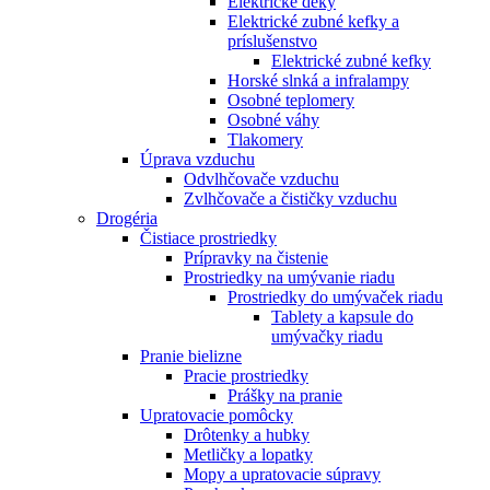
Elektrické deky
Elektrické zubné kefky a
príslušenstvo
Elektrické zubné kefky
Horské slnká a infralampy
Osobné teplomery
Osobné váhy
Tlakomery
Úprava vzduchu
Odvlhčovače vzduchu
Zvlhčovače a čističky vzduchu
Drogéria
Čistiace prostriedky
Prípravky na čistenie
Prostriedky na umývanie riadu
Prostriedky do umývaček riadu
Tablety a kapsule do
umývačky riadu
Pranie bielizne
Pracie prostriedky
Prášky na pranie
Upratovacie pomôcky
Drôtenky a hubky
Metličky a lopatky
Mopy a upratovacie súpravy