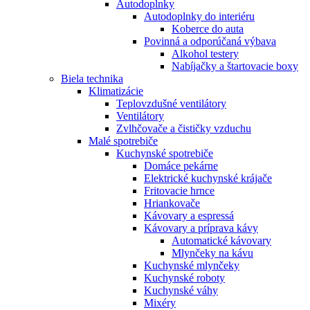
Autodoplnky
Autodoplnky do interiéru
Koberce do auta
Povinná a odporúčaná výbava
Alkohol testery
Nabíjačky a štartovacie boxy
Biela technika
Klimatizácie
Teplovzdušné ventilátory
Ventilátory
Zvlhčovače a čističky vzduchu
Malé spotrebiče
Kuchynské spotrebiče
Domáce pekárne
Elektrické kuchynské krájače
Fritovacie hrnce
Hriankovače
Kávovary a espressá
Kávovary a príprava kávy
Automatické kávovary
Mlynčeky na kávu
Kuchynské mlynčeky
Kuchynské roboty
Kuchynské váhy
Mixéry