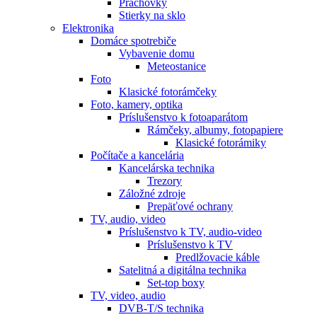
Prachovky
Stierky na sklo
Elektronika
Domáce spotrebiče
Vybavenie domu
Meteostanice
Foto
Klasické fotorámčeky
Foto, kamery, optika
Príslušenstvo k fotoaparátom
Rámčeky, albumy, fotopapiere
Klasické fotorámiky
Počítače a kancelária
Kancelárska technika
Trezory
Záložné zdroje
Prepäťové ochrany
TV, audio, video
Príslušenstvo k TV, audio-video
Príslušenstvo k TV
Predlžovacie káble
Satelitná a digitálna technika
Set-top boxy
TV, video, audio
DVB-T/S technika