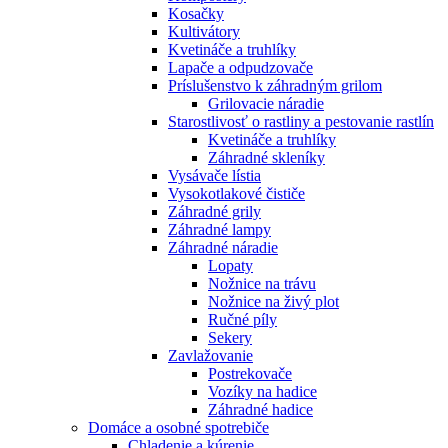
Kosačky
Kultivátory
Kvetináče a truhlíky
Lapače a odpudzovače
Príslušenstvo k záhradným grilom
Grilovacie náradie
Starostlivosť o rastliny a pestovanie rastlín
Kvetináče a truhlíky
Záhradné skleníky
Vysávače lístia
Vysokotlakové čističe
Záhradné grily
Záhradné lampy
Záhradné náradie
Lopaty
Nožnice na trávu
Nožnice na živý plot
Ručné píly
Sekery
Zavlažovanie
Postrekovače
Vozíky na hadice
Záhradné hadice
Domáce a osobné spotrebiče
Chladenie a kúrenie