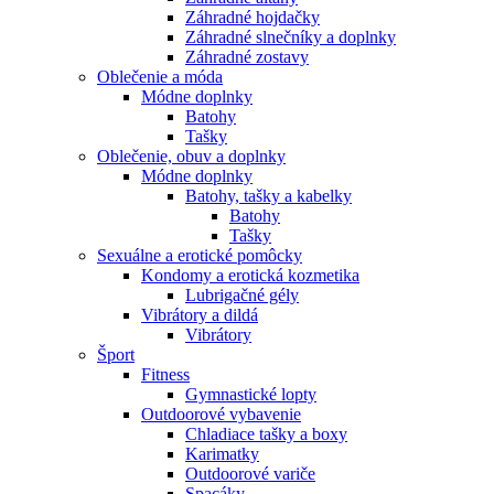
Záhradné hojdačky
Záhradné slnečníky a doplnky
Záhradné zostavy
Oblečenie a móda
Módne doplnky
Batohy
Tašky
Oblečenie, obuv a doplnky
Módne doplnky
Batohy, tašky a kabelky
Batohy
Tašky
Sexuálne a erotické pomôcky
Kondomy a erotická kozmetika
Lubrigačné gély
Vibrátory a dildá
Vibrátory
Šport
Fitness
Gymnastické lopty
Outdoorové vybavenie
Chladiace tašky a boxy
Karimatky
Outdoorové variče
Spacáky