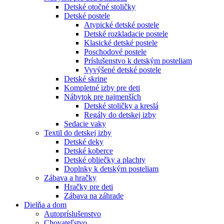
Detské otočné stoličky
Detské postele
Atypické detské postele
Detské rozkladacie postele
Klasické detské postele
Poschodové postele
Príslušenstvo k detským posteliam
Vyvýšené detské postele
Detské skrine
Kompletné izby pre deti
Nábytok pre najmenších
Detské stoličky a kreslá
Regály do detskej izby
Sedacie vaky
Textil do detskej izby
Detské deky
Detské koberce
Detské obliečky a plachty
Doplnky k detským posteliam
Zábava a hračky
Hračky pre deti
Zábava na záhrade
Dielňa a dom
Autopríslušenstvo
Chovateľstvo