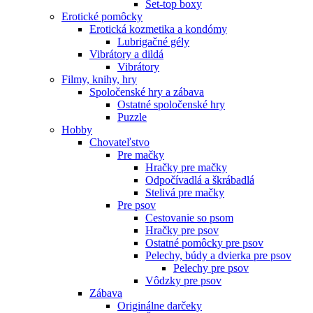
Set-top boxy
Erotické pomôcky
Erotická kozmetika a kondómy
Lubrigačné gély
Vibrátory a dildá
Vibrátory
Filmy, knihy, hry
Spoločenské hry a zábava
Ostatné spoločenské hry
Puzzle
Hobby
Chovateľstvo
Pre mačky
Hračky pre mačky
Odpočívadlá a škrábadlá
Stelivá pre mačky
Pre psov
Cestovanie so psom
Hračky pre psov
Ostatné pomôcky pre psov
Pelechy, búdy a dvierka pre psov
Pelechy pre psov
Vôdzky pre psov
Zábava
Originálne darčeky