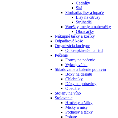
Cedníky
Sitá
Strúhadlá, lisy a lúpače
Lisy na citrusy
Strúhadlá
Varešky, metly a naberačky
Obracačky
Nákupné tašky a košíky
Odpadkové koše
Organizácia kuchyne
Odkvapkávače na riad
Pečenie
Formy na pečenie
Vykrajovátka
Skladovanie a balenie potravín
Boxy na desiatu
Chlebníky
Dózy na potraviny
Obedáre
Stojany na víno
Stolovanie
Hrnčeky a šálky
Misky a misy
Podnosy a tácky
Poháre