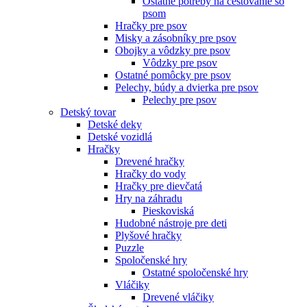
Ostatné potreby na cestovanie so
psom
Hračky pre psov
Misky a zásobníky pre psov
Obojky a vôdzky pre psov
Vôdzky pre psov
Ostatné pomôcky pre psov
Pelechy, búdy a dvierka pre psov
Pelechy pre psov
Detský tovar
Detské deky
Detské vozidlá
Hračky
Drevené hračky
Hračky do vody
Hračky pre dievčatá
Hry na záhradu
Pieskoviská
Hudobné nástroje pre deti
Plyšové hračky
Puzzle
Spoločenské hry
Ostatné spoločenské hry
Vláčiky
Drevené vláčiky