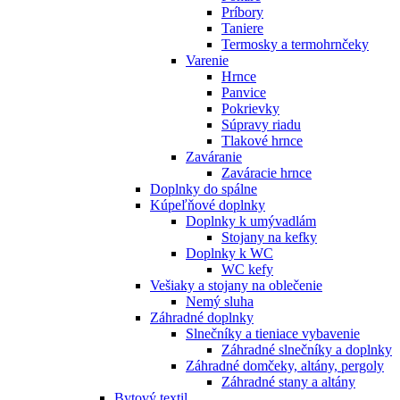
Príbory
Taniere
Termosky a termohrnčeky
Varenie
Hrnce
Panvice
Pokrievky
Súpravy riadu
Tlakové hrnce
Zaváranie
Zaváracie hrnce
Doplnky do spálne
Kúpeľňové doplnky
Doplnky k umývadlám
Stojany na kefky
Doplnky k WC
WC kefy
Vešiaky a stojany na oblečenie
Nemý sluha
Záhradné doplnky
Slnečníky a tieniace vybavenie
Záhradné slnečníky a doplnky
Záhradné domčeky, altány, pergoly
Záhradné stany a altány
Bytový textil