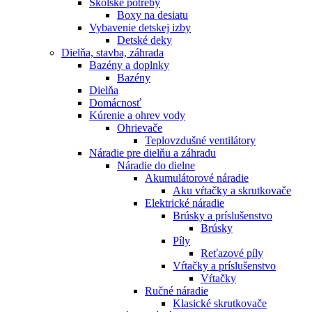
Školské potreby
Boxy na desiatu
Vybavenie detskej izby
Detské deky
Dielňa, stavba, záhrada
Bazény a doplnky
Bazény
Dielňa
Domácnosť
Kúrenie a ohrev vody
Ohrievače
Teplovzdušné ventilátory
Náradie pre dielňu a záhradu
Náradie do dielne
Akumulátorové náradie
Aku vŕtačky a skrutkovače
Elektrické náradie
Brúsky a príslušenstvo
Brúsky
Píly
Reťazové píly
Vŕtačky a príslušenstvo
Vŕtačky
Ručné náradie
Klasické skrutkovače