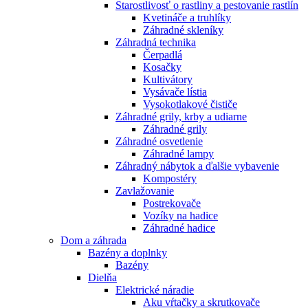
Starostlivosť o rastliny a pestovanie rastlín
Kvetináče a truhlíky
Záhradné skleníky
Záhradná technika
Čerpadlá
Kosačky
Kultivátory
Vysávače lístia
Vysokotlakové čističe
Záhradné grily, krby a udiarne
Záhradné grily
Záhradné osvetlenie
Záhradné lampy
Záhradný nábytok a ďalšie vybavenie
Kompostéry
Zavlažovanie
Postrekovače
Vozíky na hadice
Záhradné hadice
Dom a záhrada
Bazény a doplnky
Bazény
Dielňa
Elektrické náradie
Aku vŕtačky a skrutkovače