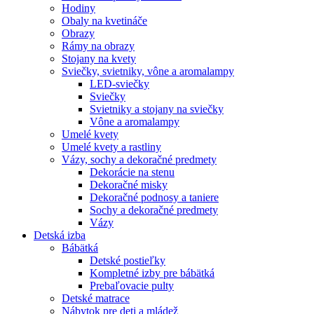
Hodiny
Obaly na kvetináče
Obrazy
Rámy na obrazy
Stojany na kvety
Sviečky, svietniky, vône a aromalampy
LED-sviečky
Sviečky
Svietniky a stojany na sviečky
Vône a aromalampy
Umelé kvety
Umelé kvety a rastliny
Vázy, sochy a dekoračné predmety
Dekorácie na stenu
Dekoračné misky
Dekoračné podnosy a taniere
Sochy a dekoračné predmety
Vázy
Detská izba
Bábätká
Detské postieľky
Kompletné izby pre bábätká
Prebaľovacie pulty
Detské matrace
Nábytok pre deti a mládež