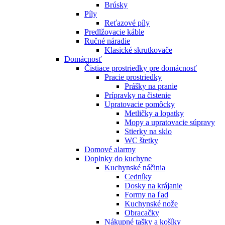
Brúsky
Píly
Reťazové píly
Predlžovacie káble
Ručné náradie
Klasické skrutkovače
Domácnosť
Čistiace prostriedky pre domácnosť
Pracie prostriedky
Prášky na pranie
Prípravky na čistenie
Upratovacie pomôcky
Metličky a lopatky
Mopy a upratovacie súpravy
Stierky na sklo
WC štetky
Domové alarmy
Doplnky do kuchyne
Kuchynské náčinia
Cedníky
Dosky na krájanie
Formy na ľad
Kuchynské nože
Obracačky
Nákupné tašky a košíky