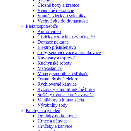
Úložné boxy a krabice
Vianočné dekorácie
Vonné sviečky a svietniky
Vychytávky do domácnosti
Elektrospotrebiče
Audio-video
Čističky vzduchu a zvlhčovače
Domáce pekárne
Elektro príslušenstvo
Grily, sendvičovače a hriankovače
Kávovary a espressá
Kuchynské roboty
Meteostanica
Mixéry, smoothie a šľahače
Ostatní drobné elektro
Rýchlovarné kanvice
Ryžovary a multifunkčné hrnce
Sušičky ovocia a odšťavovača
Ventilátory a klimatizácia
Výrobníky sody
Kuchyňa a jedáleň
Doplnky do kuchyne
Hrnce a pánvice
Hrnčeky a kanvice