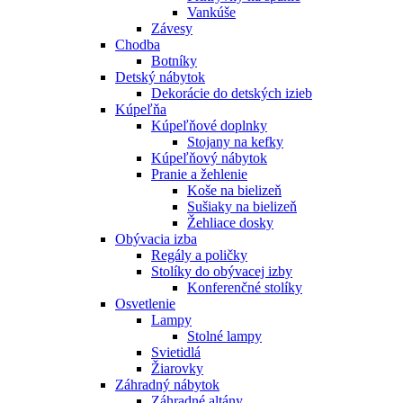
Vankúše
Závesy
Chodba
Botníky
Detský nábytok
Dekorácie do detských izieb
Kúpeľňa
Kúpeľňové doplnky
Stojany na kefky
Kúpeľňový nábytok
Pranie a žehlenie
Koše na bielizeň
Sušiaky na bielizeň
Žehliace dosky
Obývacia izba
Regály a poličky
Stolíky do obývacej izby
Konferenčné stolíky
Osvetlenie
Lampy
Stolné lampy
Svietidlá
Žiarovky
Záhradný nábytok
Záhradné altány