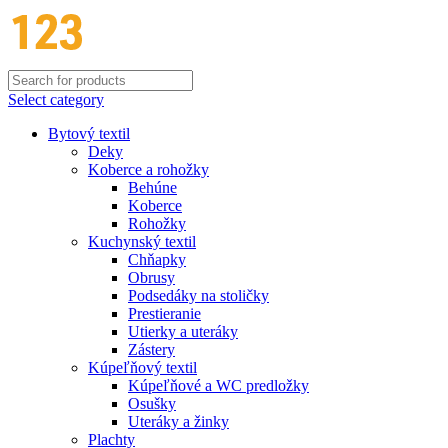
Select category
Bytový textil
Deky
Koberce a rohožky
Behúne
Koberce
Rohožky
Kuchynský textil
Chňapky
Obrusy
Podsedáky na stoličky
Prestieranie
Utierky a uteráky
Zástery
Kúpeľňový textil
Kúpeľňové a WC predložky
Osušky
Uteráky a žinky
Plachty