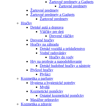
Žartovné predmety a Gadgets
Žartovné predmety
Žartovné predmety
Žartovné predmety a Gadgets
Žartovné predmety
Hračky
Detské autá a doprava
Vláčiky pre deti
Drevené vláčiky
Drevené hračky
Hračky na záhradu
Detské vozidlá a príslušenstvo
Vodné radovánky
Hračky do vody
Hry na profesie a napodobňovanie
Detské hudobné hračky a nástroje
Plyšové hračky
Plyšáci
Kozmetika a parfumy
Hygiena a hygienické potreby
Mydlá
Kozmetické pomôcky
Ostatné kozmetické pomôcky
Masážne prípravky
Kozmetika a zdravie