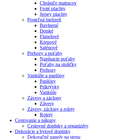
Chrániče matracov
Froté plachty
Jersey plachty
Posteľná bielizeň
Bavlnené
Detské
Flanelové
Krepové
Saténové
Prehozy a poťahy
Napínacie poťahy
Poťahy na stoličky
Prehozy
Vankúše a paplóny
Paplóny
Prikrývky
Vankúše
Závesy a záclony
Závesy
Závesy, záclony a rolety
Rolety
Cestovanie a nákupy
Cestovné doplnky a organizéry
Dekorácie a bytové doplnky
Dekoračné panely na stenu