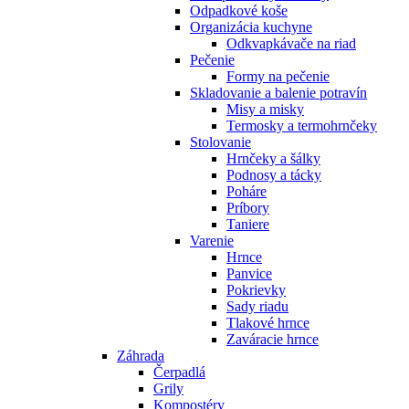
Odpadkové koše
Organizácia kuchyne
Odkvapkávače na riad
Pečenie
Formy na pečenie
Skladovanie a balenie potravín
Misy a misky
Termosky a termohrnčeky
Stolovanie
Hrnčeky a šálky
Podnosy a tácky
Poháre
Príbory
Taniere
Varenie
Hrnce
Panvice
Pokrievky
Sady riadu
Tlakové hrnce
Zaváracie hrnce
Záhrada
Čerpadlá
Grily
Kompostéry