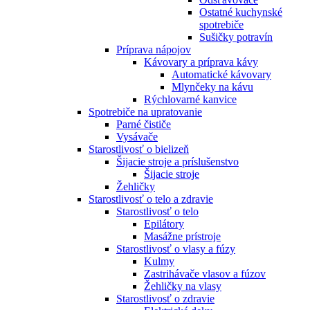
Ostatné kuchynské
spotrebiče
Sušičky potravín
Príprava nápojov
Kávovary a príprava kávy
Automatické kávovary
Mlynčeky na kávu
Rýchlovarné kanvice
Spotrebiče na upratovanie
Parné čističe
Vysávače
Starostlivosť o bielizeň
Šijacie stroje a príslušenstvo
Šijacie stroje
Žehličky
Starostlivosť o telo a zdravie
Starostlivosť o telo
Epilátory
Masážne prístroje
Starostlivosť o vlasy a fúzy
Kulmy
Zastrihávače vlasov a fúzov
Žehličky na vlasy
Starostlivosť o zdravie