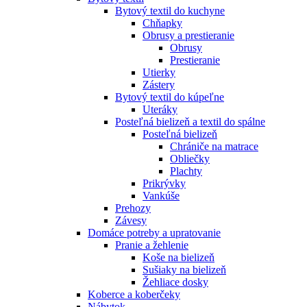
Bytový textil do kuchyne
Chňapky
Obrusy a prestieranie
Obrusy
Prestieranie
Utierky
Zástery
Bytový textil do kúpeľne
Uteráky
Posteľná bielizeň a textil do spálne
Posteľná bielizeň
Chrániče na matrace
Obliečky
Plachty
Prikrývky
Vankúše
Prehozy
Závesy
Domáce potreby a upratovanie
Pranie a žehlenie
Koše na bielizeň
Sušiaky na bielizeň
Žehliace dosky
Koberce a koberčeky
Nábytok