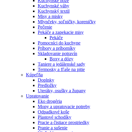
Kuchynské nože
Kuchynské váhy
Kuchynský textil
Misy a misky
Mlynčeky, soľničky, koreničky
Pečenie
Pekáče a zapekacie misy
Pekáče
Pomocníci do kuchyne
Príbory a príborníky
Skladovanie potravín
Boxy a dózy
Taniere a jedálenské sady
Termosky a fľaše na pitie
Kúpeľňa
Doplnky
Predložky
Uteráky, osušky a župany
Upratovanie
Eko drogéria
Mopy a upratovacie potreby
Odpadkové koše
Plastové schodíky
Pracie a čistiace prostriedky
Pranie a sušenie