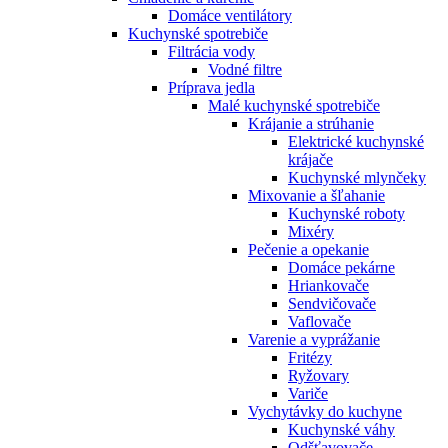
Domáce ventilátory
Kuchynské spotrebiče
Filtrácia vody
Vodné filtre
Príprava jedla
Malé kuchynské spotrebiče
Krájanie a strúhanie
Elektrické kuchynské
krájače
Kuchynské mlynčeky
Mixovanie a šľahanie
Kuchynské roboty
Mixéry
Pečenie a opekanie
Domáce pekárne
Hriankovače
Sendvičovače
Vaflovače
Varenie a vyprážanie
Fritézy
Ryžovary
Variče
Vychytávky do kuchyne
Kuchynské váhy
Odšťavovače