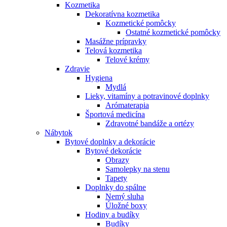
Kozmetika
Dekoratívna kozmetika
Kozmetické pomôcky
Ostatné kozmetické pomôcky
Masážne prípravky
Telová kozmetika
Telové krémy
Zdravie
Hygiena
Mydlá
Lieky, vitamíny a potravinové doplnky
Arómaterapia
Športová medicína
Zdravotné bandáže a ortézy
Nábytok
Bytové doplnky a dekorácie
Bytové dekorácie
Obrazy
Samolepky na stenu
Tapety
Doplnky do spálne
Nemý sluha
Úložné boxy
Hodiny a budíky
Budíky