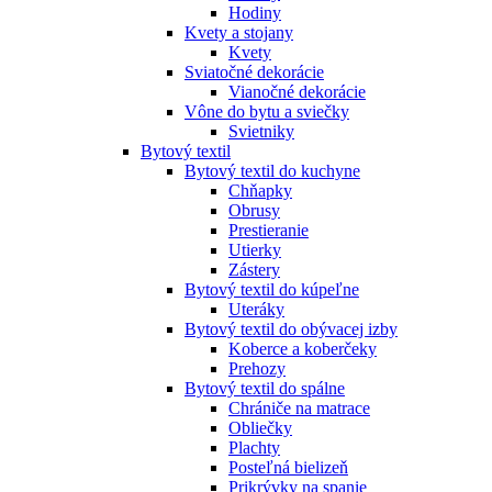
Hodiny
Kvety a stojany
Kvety
Sviatočné dekorácie
Vianočné dekorácie
Vône do bytu a sviečky
Svietniky
Bytový textil
Bytový textil do kuchyne
Chňapky
Obrusy
Prestieranie
Utierky
Zástery
Bytový textil do kúpeľne
Uteráky
Bytový textil do obývacej izby
Koberce a koberčeky
Prehozy
Bytový textil do spálne
Chrániče na matrace
Obliečky
Plachty
Posteľná bielizeň
Prikrývky na spanie