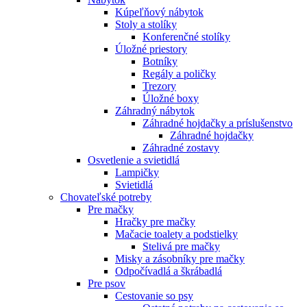
Kúpeľňový nábytok
Stoly a stolíky
Konferenčné stolíky
Úložné priestory
Botníky
Regály a poličky
Trezory
Úložné boxy
Záhradný nábytok
Záhradné hojdačky a príslušenstvo
Záhradné hojdačky
Záhradné zostavy
Osvetlenie a svietidlá
Lampičky
Svietidlá
Chovateľské potreby
Pre mačky
Hračky pre mačky
Mačacie toalety a podstielky
Stelivá pre mačky
Misky a zásobníky pre mačky
Odpočívadlá a škrábadlá
Pre psov
Cestovanie so psy