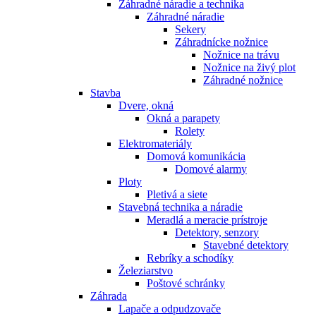
Záhradné náradie a technika
Záhradné náradie
Sekery
Záhradnícke nožnice
Nožnice na trávu
Nožnice na živý plot
Záhradné nožnice
Stavba
Dvere, okná
Okná a parapety
Rolety
Elektromateriály
Domová komunikácia
Domové alarmy
Ploty
Pletivá a siete
Stavebná technika a náradie
Meradlá a meracie prístroje
Detektory, senzory
Stavebné detektory
Rebríky a schodíky
Železiarstvo
Poštové schránky
Záhrada
Lapače a odpudzovače