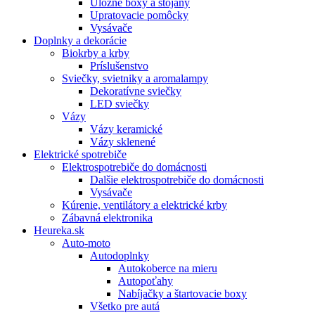
Úložné boxy a stojany
Upratovacie pomôcky
Vysávače
Doplnky a dekorácie
Biokrby a krby
Príslušenstvo
Sviečky, svietniky a aromalampy
Dekoratívne sviečky
LED sviečky
Vázy
Vázy keramické
Vázy sklenené
Elektrické spotrebiče
Elektrospotrebiče do domácnosti
Dalšie elektrospotrebiče do domácnosti
Vysávače
Kúrenie, ventilátory a elektrické krby
Zábavná elektronika
Heureka.sk
Auto-moto
Autodoplnky
Autokoberce na mieru
Autopoťahy
Nabíjačky a štartovacie boxy
Všetko pre autá