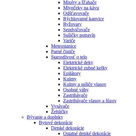
Mixéry a šľahače
Mlynčeky na kávu
Odšťavovače
Rýchlovarné kanvice
Ryžovary
Sendvičovače
Sušičky potravín
Variče
Meteostanice
Parné čističe
Starostlivosť o telo
Elektrické deky
Elektrické zubné kefky
Epilátory
Kulmy
Kulmy a sušiče vlasov
Osobné váhy
Zastrihávače
Zastrihávače vlasov a fúzov
Vysávače
Žehličky
Bývanie a doplnky
Bytové dekorácie
Detské dekorácie
Ostatné detské dekorácie