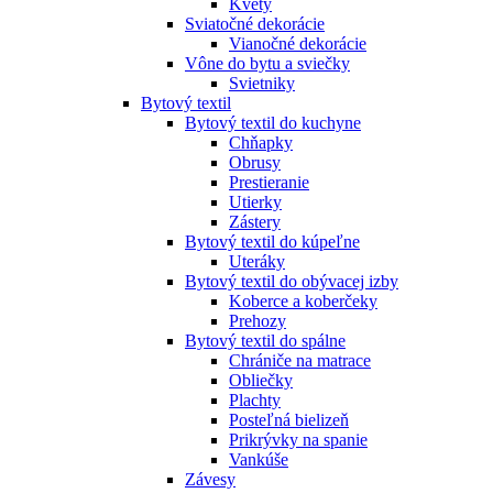
Kvety
Sviatočné dekorácie
Vianočné dekorácie
Vône do bytu a sviečky
Svietniky
Bytový textil
Bytový textil do kuchyne
Chňapky
Obrusy
Prestieranie
Utierky
Zástery
Bytový textil do kúpeľne
Uteráky
Bytový textil do obývacej izby
Koberce a koberčeky
Prehozy
Bytový textil do spálne
Chrániče na matrace
Obliečky
Plachty
Posteľná bielizeň
Prikrývky na spanie
Vankúše
Závesy