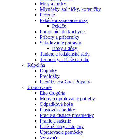
Misy a misky
Mlynčeky, soľničky, koreničky
Pečenie
Pekáče a zapekacie misy
Pekáče
Pomocníci do kuchyne
Príbory a príborníky
Skladovanie potravín
Boxy a dózy
Taniere a jedálenské sady
Termosky a fľaše na pitie
Kúpeľňa
Doplnky
Predložky
Uteráky, osušky a župany
Upratovanie
Eko drogéria
Mopy a upratovacie potreby
Odpadkové koše
Plastové schodíky
Pracie a čistiace prostriedky
Pranie a sušenie
Úložné boxy a stojany
Upratovacie pomôcky
Vysávače