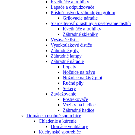
Kvetináče a truhlíky
Lapače a odpudzovače
Príslušenstvo k záhradným grilom
Grilovacie náradie
Starostlivosť o rastliny a pestovanie rastlín
Kvetináče a truhlíky
Záhradné skleníky
Vysávače lístia
Vysokotlakové čističe
Záhradné grily
Záhradné lampy
Záhradné náradie
Lopaty
Nožnice na trávu
Nožnice na živý plot
Ručné píly
Sekery
Zavlažovanie
Postrekovače
Vozíky na hadice
Záhradné hadice
Domáce a osobné spotrebiče
Chladenie a kúrenie
Domáce ventilátory
Kuchynské spotrebiče