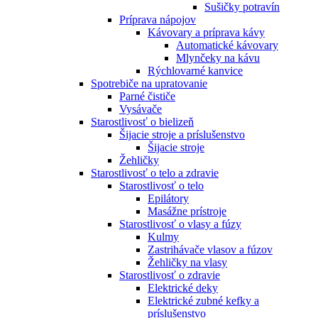
Sušičky potravín
Príprava nápojov
Kávovary a príprava kávy
Automatické kávovary
Mlynčeky na kávu
Rýchlovarné kanvice
Spotrebiče na upratovanie
Parné čističe
Vysávače
Starostlivosť o bielizeň
Šijacie stroje a príslušenstvo
Šijacie stroje
Žehličky
Starostlivosť o telo a zdravie
Starostlivosť o telo
Epilátory
Masážne prístroje
Starostlivosť o vlasy a fúzy
Kulmy
Zastrihávače vlasov a fúzov
Žehličky na vlasy
Starostlivosť o zdravie
Elektrické deky
Elektrické zubné kefky a
príslušenstvo