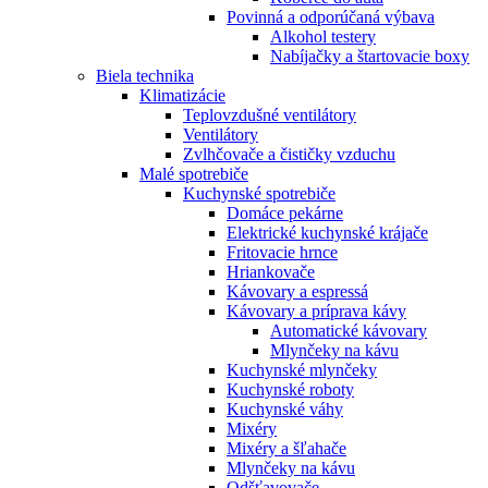
Povinná a odporúčaná výbava
Alkohol testery
Nabíjačky a štartovacie boxy
Biela technika
Klimatizácie
Teplovzdušné ventilátory
Ventilátory
Zvlhčovače a čističky vzduchu
Malé spotrebiče
Kuchynské spotrebiče
Domáce pekárne
Elektrické kuchynské krájače
Fritovacie hrnce
Hriankovače
Kávovary a espressá
Kávovary a príprava kávy
Automatické kávovary
Mlynčeky na kávu
Kuchynské mlynčeky
Kuchynské roboty
Kuchynské váhy
Mixéry
Mixéry a šľahače
Mlynčeky na kávu
Odšťavovače