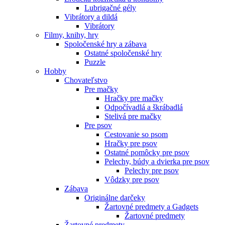
Lubrigačné gély
Vibrátory a dildá
Vibrátory
Filmy, knihy, hry
Spoločenské hry a zábava
Ostatné spoločenské hry
Puzzle
Hobby
Chovateľstvo
Pre mačky
Hračky pre mačky
Odpočívadlá a škrábadlá
Stelivá pre mačky
Pre psov
Cestovanie so psom
Hračky pre psov
Ostatné pomôcky pre psov
Pelechy, búdy a dvierka pre psov
Pelechy pre psov
Vôdzky pre psov
Zábava
Originálne darčeky
Žartovné predmety a Gadgets
Žartovné predmety
Žartovné predmety