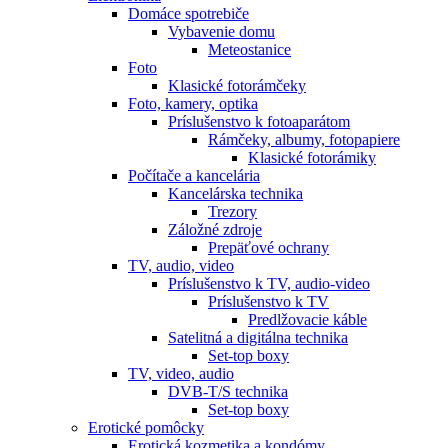
Domáce spotrebiče
Vybavenie domu
Meteostanice
Foto
Klasické fotorámčeky
Foto, kamery, optika
Príslušenstvo k fotoaparátom
Rámčeky, albumy, fotopapiere
Klasické fotorámiky
Počítače a kancelária
Kancelárska technika
Trezory
Záložné zdroje
Prepäťové ochrany
TV, audio, video
Príslušenstvo k TV, audio-video
Príslušenstvo k TV
Predlžovacie káble
Satelitná a digitálna technika
Set-top boxy
TV, video, audio
DVB-T/S technika
Set-top boxy
Erotické pomôcky
Erotická kozmetika a kondómy