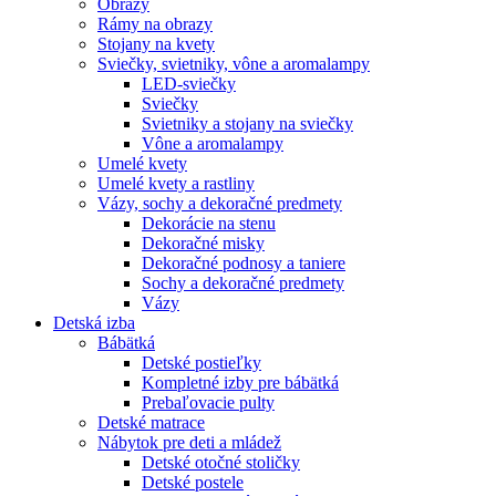
Obrazy
Rámy na obrazy
Stojany na kvety
Sviečky, svietniky, vône a aromalampy
LED-sviečky
Sviečky
Svietniky a stojany na sviečky
Vône a aromalampy
Umelé kvety
Umelé kvety a rastliny
Vázy, sochy a dekoračné predmety
Dekorácie na stenu
Dekoračné misky
Dekoračné podnosy a taniere
Sochy a dekoračné predmety
Vázy
Detská izba
Bábätká
Detské postieľky
Kompletné izby pre bábätká
Prebaľovacie pulty
Detské matrace
Nábytok pre deti a mládež
Detské otočné stoličky
Detské postele