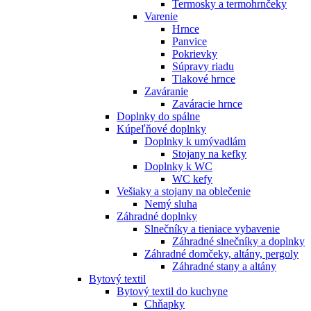
Termosky a termohrnčeky
Varenie
Hrnce
Panvice
Pokrievky
Súpravy riadu
Tlakové hrnce
Zaváranie
Zaváracie hrnce
Doplnky do spálne
Kúpeľňové doplnky
Doplnky k umývadlám
Stojany na kefky
Doplnky k WC
WC kefy
Vešiaky a stojany na oblečenie
Nemý sluha
Záhradné doplnky
Slnečníky a tieniace vybavenie
Záhradné slnečníky a doplnky
Záhradné domčeky, altány, pergoly
Záhradné stany a altány
Bytový textil
Bytový textil do kuchyne
Chňapky