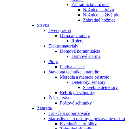
Záhradnícke nožnice
Nožnice na trávu
Nožnice na živý plot
Záhradné nožnice
Stavba
Dvere, okná
Okná a parapety
Rolety
Elektromateriály
Domová komunikácia
Domové alarmy
Ploty
Pletivá a siete
Stavebná technika a náradie
Meradlá a meracie prístroje
Detektory, senzory
Stavebné detektory
Rebríky a schodíky
Železiarstvo
Poštové schránky
Záhrada
Lapače a odpudzovače
Starostlivosť o rastliny a pestovanie rastlín
Kvetináče a truhlíky
Záhradné skleníky