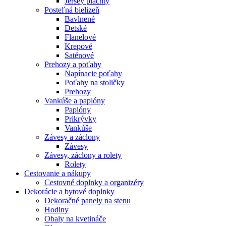
Jersey plachty
Posteľná bielizeň
Bavlnené
Detské
Flanelové
Krepové
Saténové
Prehozy a poťahy
Napínacie poťahy
Poťahy na stoličky
Prehozy
Vankúše a paplóny
Paplóny
Prikrývky
Vankúše
Závesy a záclony
Závesy
Závesy, záclony a rolety
Rolety
Cestovanie a nákupy
Cestovné doplnky a organizéry
Dekorácie a bytové doplnky
Dekoračné panely na stenu
Hodiny
Obaly na kvetináče