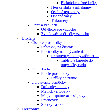
Elektrické zubné kefky
Horské slnká a infralampy
Osobné teplomery
Osobné váhy
Tlakomery
Úprava vzduchu
Odvlhčovače vzduchu
Zvlhčovače a čističky vzduchu
Drogéria
Čistiace prostriedky
Prípravky na čistenie
Prostriedky na umývanie riadu
Prostriedky do umývaček riadu
Tablety a kapsule do
umývačky riadu
Pranie bielizne
Pracie prostriedky
Prášky na pranie
Upratovacie pomôcky
Drôtenky a hubky
Metličky a lopatky
Mopy a upratovacie súpravy
Prachovky
Stierky na sklo
Elektronika