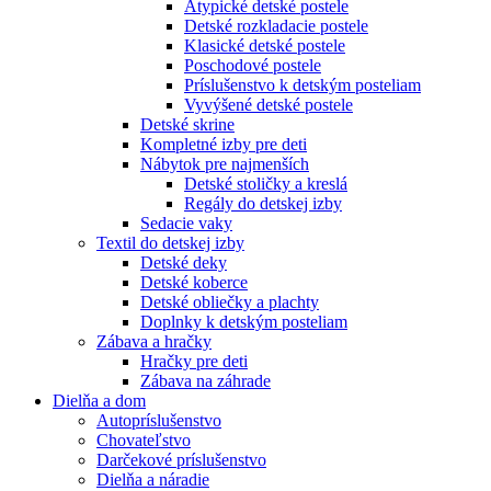
Atypické detské postele
Detské rozkladacie postele
Klasické detské postele
Poschodové postele
Príslušenstvo k detským posteliam
Vyvýšené detské postele
Detské skrine
Kompletné izby pre deti
Nábytok pre najmenších
Detské stoličky a kreslá
Regály do detskej izby
Sedacie vaky
Textil do detskej izby
Detské deky
Detské koberce
Detské obliečky a plachty
Doplnky k detským posteliam
Zábava a hračky
Hračky pre deti
Zábava na záhrade
Dielňa a dom
Autopríslušenstvo
Chovateľstvo
Darčekové príslušenstvo
Dielňa a náradie