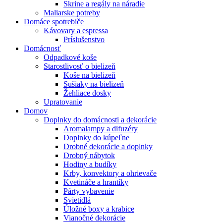
Skrine a regály na náradie
Maliarske potreby
Domáce spotrebiče
Kávovary a espressa
Príslušenstvo
Domácnosť
Odpadkové koše
Starostlivosť o bielizeň
Koše na bielizeň
Sušiaky na bielizeň
Žehliace dosky
Upratovanie
Domov
Doplnky do domácnosti a dekorácie
Aromalampy a difuzéry
Doplnky do kúpeľne
Drobné dekorácie a doplnky
Drobný nábytok
Hodiny a budíky
Krby, konvektory a ohrievače
Kvetináče a hrantíky
Párty vybavenie
Svietidlá
Úložné boxy a krabice
Vianočné dekorácie