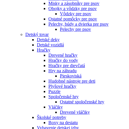
Misky a zásobníky pre psov
Obojky a vôdzky pre psov
Vôdzky pre psov
Ostatné pomôcky pre psov
Pelechy, búdy a dvierka pre psov
Pelechy pre psov
Detský tovar
Detské deky
Detské vozidlá
Hračky
Drevené hračky
Hračky do vody
Hračky pre dievčatá
Hry na záhradu
Pieskoviská
Hudobné nástroje pre deti
Plyšové hračky
Puzzle
Spoločenské hry
Ostatné spoločenské hry
Vláčiky
Drevené vláčiky
Školské potreby
Boxy na desiatu
Vybavenie detskej izby