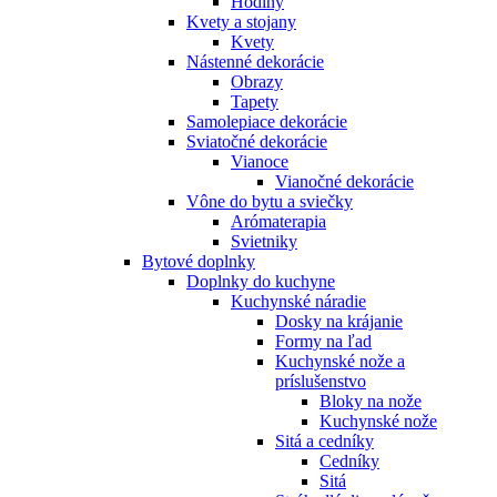
Hodiny
Kvety a stojany
Kvety
Nástenné dekorácie
Obrazy
Tapety
Samolepiace dekorácie
Sviatočné dekorácie
Vianoce
Vianočné dekorácie
Vône do bytu a sviečky
Arómaterapia
Svietniky
Bytové doplnky
Doplnky do kuchyne
Kuchynské náradie
Dosky na krájanie
Formy na ľad
Kuchynské nože a
príslušenstvo
Bloky na nože
Kuchynské nože
Sitá a cedníky
Cedníky
Sitá