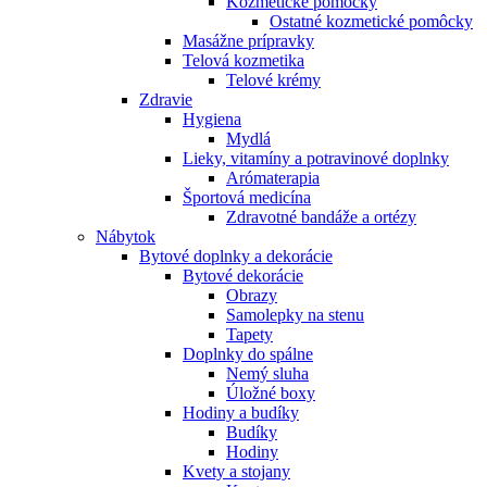
Kozmetické pomôcky
Ostatné kozmetické pomôcky
Masážne prípravky
Telová kozmetika
Telové krémy
Zdravie
Hygiena
Mydlá
Lieky, vitamíny a potravinové doplnky
Arómaterapia
Športová medicína
Zdravotné bandáže a ortézy
Nábytok
Bytové doplnky a dekorácie
Bytové dekorácie
Obrazy
Samolepky na stenu
Tapety
Doplnky do spálne
Nemý sluha
Úložné boxy
Hodiny a budíky
Budíky
Hodiny
Kvety a stojany