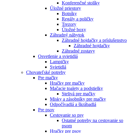
Konferenčné stolíky
Úložné priestory
Botníky
Regály a poličky
Trezory
Úložné boxy
Záhradný nábytok
Záhradné hojdačky a príslušenstvo
Záhradné hojdačky
Záhradné zostavy
Osvetlenie a svietidlá
Lampičky
Svietidlá
Chovateľské potreby
Pre mačky
Hračky pre mačky
Mačacie toalety a podstielky
Stelivá pre mačky
Misky a zásobníky pre mačky
Odpočívadlá a škrábadlá
Pre psov
Cestovanie so psy
Ostatné potreby na cestovanie so
psom
Hračky pre psov