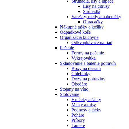
Strúhadlá, lisy a lúpače
Lisy na citrusy
Strúhadlá
Varešky, metly a naberačky
Obracačky
Nákupné tašky a košíky
Odpadkové koše
Organizácia kuchyne
Odkvapkávače na riad
Pečenie
Formy na pečenie
Vykrajovátka
Skladovanie a balenie potravín
Boxy na desiatu
Chlebníky
Dózy na potraviny
Obedáre
Stojany na víno
Stolovanie
Hrnčeky a šálky
Misky a misy
Podnosy a tácky
Poháre
Príbory
Taniere