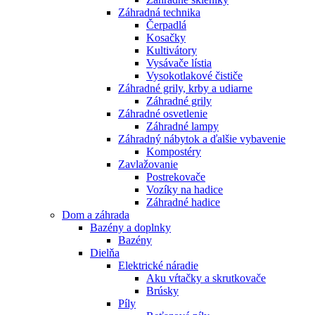
Záhradná technika
Čerpadlá
Kosačky
Kultivátory
Vysávače lístia
Vysokotlakové čističe
Záhradné grily, krby a udiarne
Záhradné grily
Záhradné osvetlenie
Záhradné lampy
Záhradný nábytok a ďalšie vybavenie
Kompostéry
Zavlažovanie
Postrekovače
Vozíky na hadice
Záhradné hadice
Dom a záhrada
Bazény a doplnky
Bazény
Dielňa
Elektrické náradie
Aku vŕtačky a skrutkovače
Brúsky
Píly