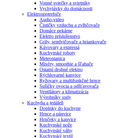
Vonné sviečky a svietniky
Vychytávky do domácnosti
Elektrospotrebiče
Audio-video
Čističky vzduchu a zvlhčovače
Domáce pekárne
Elektro príslušenstvo
Grily, sendvičovače a hriankovače
Kávovary a espressá
Kuchynské roboty
Meteostanica
Mixéry, smoothie a šľahače
Ostatní drobné elektro
Rýchlovarné kanvice
Ryžovary a multifunkčné hrnce
Sušičky ovocia a odšťavovača
Ventilátory a klimatizácia
Výrobníky sody
Kuchyňa a jedáleň
Doplnky do kuchyne
Hrnce a pánvice
Hrnčeky a kanvice
Kuchynské nože
Kuchynské váhy
Kuchynský textil