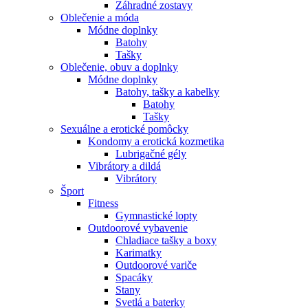
Záhradné zostavy
Oblečenie a móda
Módne doplnky
Batohy
Tašky
Oblečenie, obuv a doplnky
Módne doplnky
Batohy, tašky a kabelky
Batohy
Tašky
Sexuálne a erotické pomôcky
Kondomy a erotická kozmetika
Lubrigačné gély
Vibrátory a dildá
Vibrátory
Šport
Fitness
Gymnastické lopty
Outdoorové vybavenie
Chladiace tašky a boxy
Karimatky
Outdoorové variče
Spacáky
Stany
Svetlá a baterky