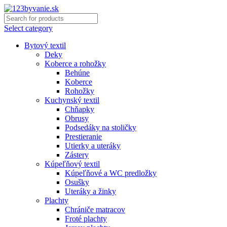
Select category
Bytový textil
Deky
Koberce a rohožky
Behúne
Koberce
Rohožky
Kuchynský textil
Chňapky
Obrusy
Podsedáky na stoličky
Prestieranie
Utierky a uteráky
Zástery
Kúpeľňový textil
Kúpeľňové a WC predložky
Osušky
Uteráky a žinky
Plachty
Chrániče matracov
Froté plachty