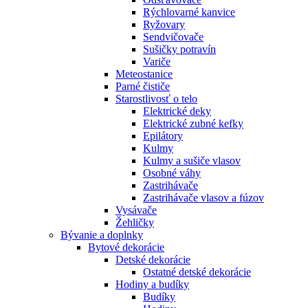
Rýchlovarné kanvice
Ryžovary
Sendvičovače
Sušičky potravín
Variče
Meteostanice
Parné čističe
Starostlivosť o telo
Elektrické deky
Elektrické zubné kefky
Epilátory
Kulmy
Kulmy a sušiče vlasov
Osobné váhy
Zastrihávače
Zastrihávače vlasov a fúzov
Vysávače
Žehličky
Bývanie a doplnky
Bytové dekorácie
Detské dekorácie
Ostatné detské dekorácie
Hodiny a budíky
Budíky