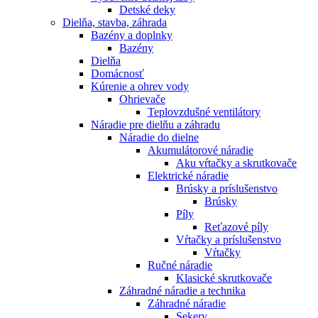
Detské deky
Dielňa, stavba, záhrada
Bazény a doplnky
Bazény
Dielňa
Domácnosť
Kúrenie a ohrev vody
Ohrievače
Teplovzdušné ventilátory
Náradie pre dielňu a záhradu
Náradie do dielne
Akumulátorové náradie
Aku vŕtačky a skrutkovače
Elektrické náradie
Brúsky a príslušenstvo
Brúsky
Píly
Reťazové píly
Vŕtačky a príslušenstvo
Vŕtačky
Ručné náradie
Klasické skrutkovače
Záhradné náradie a technika
Záhradné náradie
Sekery