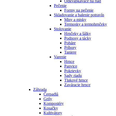
Odkvapkávače na riad
Pečenie
Formy na pečenie
Skladovanie a balenie potravín
Misy a misky
Termosky a termohrnčeky
Stolovanie
Hrnčeky a šálky
Podnosy a tácky
Poháre
Príbory
Taniere
Varenie
Hrnce
Panvice
Pokrievky
Sady riadu
Tlakové hrnce
Zaváracie hrnce
Záhrada
Čerpadlá
Grily
Kompostéry
Kosačky
Kultivátory