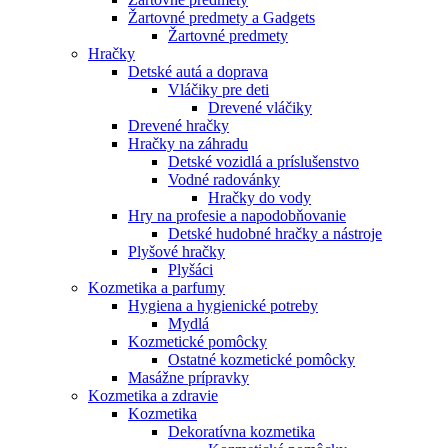
Žartovné predmety a Gadgets
Žartovné predmety
Hračky
Detské autá a doprava
Vláčiky pre deti
Drevené vláčiky
Drevené hračky
Hračky na záhradu
Detské vozidlá a príslušenstvo
Vodné radovánky
Hračky do vody
Hry na profesie a napodobňovanie
Detské hudobné hračky a nástroje
Plyšové hračky
Plyšáci
Kozmetika a parfumy
Hygiena a hygienické potreby
Mydlá
Kozmetické pomôcky
Ostatné kozmetické pomôcky
Masážne prípravky
Kozmetika a zdravie
Kozmetika
Dekoratívna kozmetika