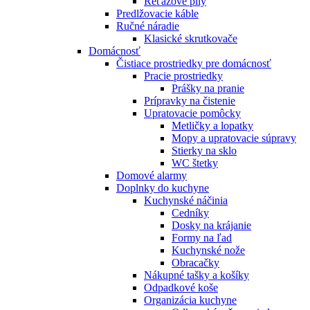
Reťazové píly
Predlžovacie káble
Ručné náradie
Klasické skrutkovače
Domácnosť
Čistiace prostriedky pre domácnosť
Pracie prostriedky
Prášky na pranie
Prípravky na čistenie
Upratovacie pomôcky
Metličky a lopatky
Mopy a upratovacie súpravy
Stierky na sklo
WC štetky
Domové alarmy
Doplnky do kuchyne
Kuchynské náčinia
Cedníky
Dosky na krájanie
Formy na ľad
Kuchynské nože
Obracačky
Nákupné tašky a košíky
Odpadkové koše
Organizácia kuchyne