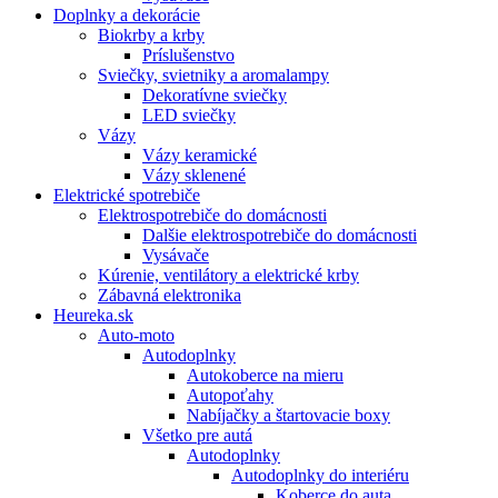
Doplnky a dekorácie
Biokrby a krby
Príslušenstvo
Sviečky, svietniky a aromalampy
Dekoratívne sviečky
LED sviečky
Vázy
Vázy keramické
Vázy sklenené
Elektrické spotrebiče
Elektrospotrebiče do domácnosti
Dalšie elektrospotrebiče do domácnosti
Vysávače
Kúrenie, ventilátory a elektrické krby
Zábavná elektronika
Heureka.sk
Auto-moto
Autodoplnky
Autokoberce na mieru
Autopoťahy
Nabíjačky a štartovacie boxy
Všetko pre autá
Autodoplnky
Autodoplnky do interiéru
Koberce do auta