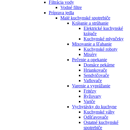
Filtrácia vody
Vodné filtre
Príprava jedla
Malé kuchynské spotrebiče
Krájanie a strúhanie
Elektrické kuchynské
krájače
Kuchynské mlynčeky
Mixovanie a šľahanie
Kuchynské roboty
Mixéry
Pečenie a opekanie
Domáce pekárne
Hriankovače
Sendvičovače
Vaflovače
Varenie a vyprážanie
Fritézy
Ryžovary
Variče
Vychytávky do kuchyne
Kuchynské váhy
Odšťavovače
Ostatné kuchynské
spotrebiče