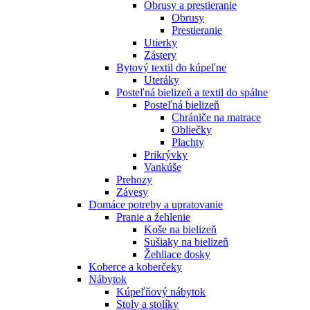
Obrusy a prestieranie
Obrusy
Prestieranie
Utierky
Zástery
Bytový textil do kúpeľne
Uteráky
Posteľná bielizeň a textil do spálne
Posteľná bielizeň
Chrániče na matrace
Obliečky
Plachty
Prikrývky
Vankúše
Prehozy
Závesy
Domáce potreby a upratovanie
Pranie a žehlenie
Koše na bielizeň
Sušiaky na bielizeň
Žehliace dosky
Koberce a koberčeky
Nábytok
Kúpeľňový nábytok
Stoly a stolíky