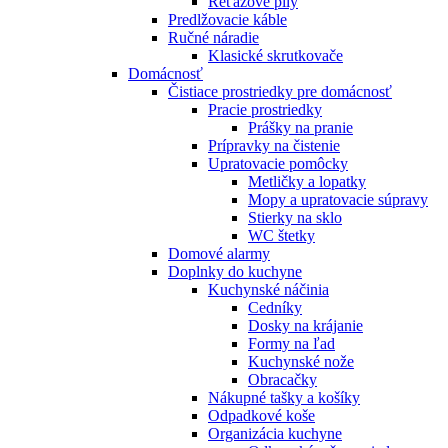
Reťazové píly
Predlžovacie káble
Ručné náradie
Klasické skrutkovače
Domácnosť
Čistiace prostriedky pre domácnosť
Pracie prostriedky
Prášky na pranie
Prípravky na čistenie
Upratovacie pomôcky
Metličky a lopatky
Mopy a upratovacie súpravy
Stierky na sklo
WC štetky
Domové alarmy
Doplnky do kuchyne
Kuchynské náčinia
Cedníky
Dosky na krájanie
Formy na ľad
Kuchynské nože
Obracačky
Nákupné tašky a košíky
Odpadkové koše
Organizácia kuchyne