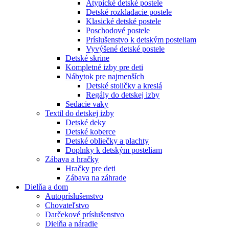
Atypické detské postele
Detské rozkladacie postele
Klasické detské postele
Poschodové postele
Príslušenstvo k detským posteliam
Vyvýšené detské postele
Detské skrine
Kompletné izby pre deti
Nábytok pre najmenších
Detské stoličky a kreslá
Regály do detskej izby
Sedacie vaky
Textil do detskej izby
Detské deky
Detské koberce
Detské obliečky a plachty
Doplnky k detským posteliam
Zábava a hračky
Hračky pre deti
Zábava na záhrade
Dielňa a dom
Autopríslušenstvo
Chovateľstvo
Darčekové príslušenstvo
Dielňa a náradie