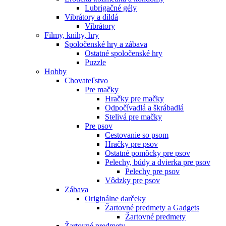
Lubrigačné gély
Vibrátory a dildá
Vibrátory
Filmy, knihy, hry
Spoločenské hry a zábava
Ostatné spoločenské hry
Puzzle
Hobby
Chovateľstvo
Pre mačky
Hračky pre mačky
Odpočívadlá a škrábadlá
Stelivá pre mačky
Pre psov
Cestovanie so psom
Hračky pre psov
Ostatné pomôcky pre psov
Pelechy, búdy a dvierka pre psov
Pelechy pre psov
Vôdzky pre psov
Zábava
Originálne darčeky
Žartovné predmety a Gadgets
Žartovné predmety
Žartovné predmety