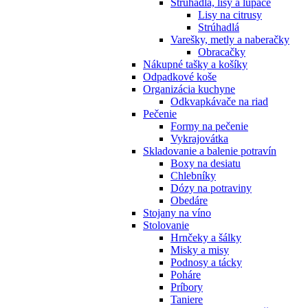
Strúhadlá, lisy a lúpače
Lisy na citrusy
Strúhadlá
Varešky, metly a naberačky
Obracačky
Nákupné tašky a košíky
Odpadkové koše
Organizácia kuchyne
Odkvapkávače na riad
Pečenie
Formy na pečenie
Vykrajovátka
Skladovanie a balenie potravín
Boxy na desiatu
Chlebníky
Dózy na potraviny
Obedáre
Stojany na víno
Stolovanie
Hrnčeky a šálky
Misky a misy
Podnosy a tácky
Poháre
Príbory
Taniere