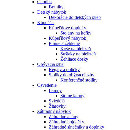
Chodba
Botníky
Detský nábytok
Dekorácie do detských izieb
Kúpeľňa
Kúpeľňové doplnky
Stojany na kefky
Kúpeľňový nábytok
Pranie a žehlenie
Koše na bielizeň
Sušiaky na bielizeň
Žehliace dosky
Obývacia izba
Regály a poličky
Stolíky do obývacej izby
Konferenčné stolíky
Osvetlenie
Lampy
Stolné lampy
Svietidlá
Žiarovky
Záhradný nábytok
Záhradné altány
Záhradné hojdačky
Záhradné slnečníky a doplnky