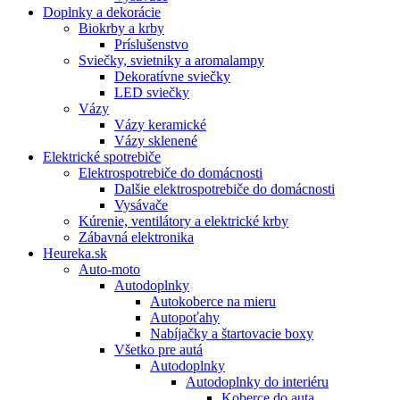
Doplnky a dekorácie
Biokrby a krby
Príslušenstvo
Sviečky, svietniky a aromalampy
Dekoratívne sviečky
LED sviečky
Vázy
Vázy keramické
Vázy sklenené
Elektrické spotrebiče
Elektrospotrebiče do domácnosti
Dalšie elektrospotrebiče do domácnosti
Vysávače
Kúrenie, ventilátory a elektrické krby
Zábavná elektronika
Heureka.sk
Auto-moto
Autodoplnky
Autokoberce na mieru
Autopoťahy
Nabíjačky a štartovacie boxy
Všetko pre autá
Autodoplnky
Autodoplnky do interiéru
Koberce do auta