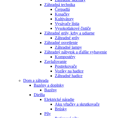
Záhradná technika
Čerpadlá
Kosačky
Kultivátory
Vysávače lístia
Vysokotlakové čističe
Záhradné grily, krby a udiarne
Záhradné grily
Záhradné osvetlenie
Záhradné lampy
Záhradný nábytok a ďalšie vybavenie
Kompostéry
Zavlažovanie
Postrekovače
Vozíky na hadice
Záhradné hadice
Dom a záhrada
Bazény a doplnky
Bazény
Dielňa
Elektrické náradie
Aku vŕtačky a skrutkovače
Brúsky
Píly