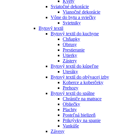
Kvety
Sviatočné dekorácie
Vianočné dekorácie
Vône do bytu a sviečky
Svietniky
Bytový textil
Bytový textil do kuchyne
Chňapky
Obrusy
Prestieranie
Utierky
Zástery
Bytový textil do kúpeľne
Uteráky
Bytový textil do obývacej izby
Koberce a koberčeky
Prehozy
Bytový textil do spálne
Chrániče na matrace
Obliečky
Plachty
Posteľná bielizeň
Prikrývky na spanie
Vankúše
Závesy