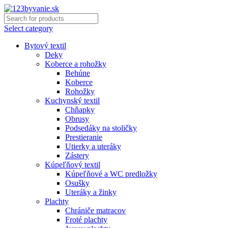
Select category
Bytový textil
Deky
Koberce a rohožky
Behúne
Koberce
Rohožky
Kuchynský textil
Chňapky
Obrusy
Podsedáky na stoličky
Prestieranie
Utierky a uteráky
Zástery
Kúpeľňový textil
Kúpeľňové a WC predložky
Osušky
Uteráky a žinky
Plachty
Chrániče matracov
Froté plachty