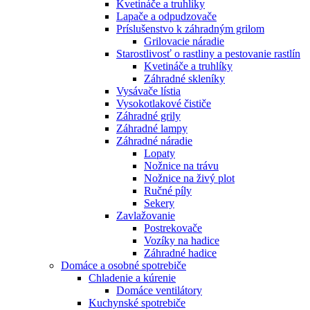
Kvetináče a truhlíky
Lapače a odpudzovače
Príslušenstvo k záhradným grilom
Grilovacie náradie
Starostlivosť o rastliny a pestovanie rastlín
Kvetináče a truhlíky
Záhradné skleníky
Vysávače lístia
Vysokotlakové čističe
Záhradné grily
Záhradné lampy
Záhradné náradie
Lopaty
Nožnice na trávu
Nožnice na živý plot
Ručné píly
Sekery
Zavlažovanie
Postrekovače
Vozíky na hadice
Záhradné hadice
Domáce a osobné spotrebiče
Chladenie a kúrenie
Domáce ventilátory
Kuchynské spotrebiče