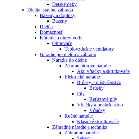
Detské deky
Dielňa, stavba, záhrada
Bazény a doplnky
Bazény
Dielňa
Domácnosť
Kúrenie a ohrev vody
Ohrievače
Teplovzdušné ventilátory
Náradie pre dielňu a záhradu
Náradie do dielne
Akumulátorové náradie
Aku vŕtačky a skrutkovače
Elektrické náradie
Brúsky a príslušenstvo
Brúsky
Píly
Reťazové píly
Vŕtačky a príslušenstvo
Vŕtačky
Ručné náradie
Klasické skrutkovače
Záhradné náradie a technika
Záhradné náradie
Sekery