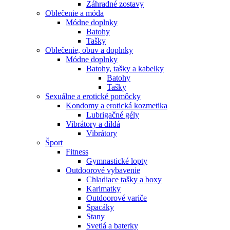
Záhradné zostavy
Oblečenie a móda
Módne doplnky
Batohy
Tašky
Oblečenie, obuv a doplnky
Módne doplnky
Batohy, tašky a kabelky
Batohy
Tašky
Sexuálne a erotické pomôcky
Kondomy a erotická kozmetika
Lubrigačné gély
Vibrátory a dildá
Vibrátory
Šport
Fitness
Gymnastické lopty
Outdoorové vybavenie
Chladiace tašky a boxy
Karimatky
Outdoorové variče
Spacáky
Stany
Svetlá a baterky