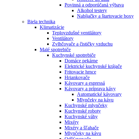
Povinná a odporúčaná výbava
Alkohol testery
Nabíjačky a štartovacie boxy
Biela technika
Klimatizácie
Teplovzdušné ventilátory
Ventilátory
Zvlhčovače a čističky vzduchu
Malé spotrebiče
Kuchynské spotrebiče
Domáce pekárne
Elektrické kuchynské krájače
Fritovacie hrnce
Hriankovače
Kávovary a espressá
Kávovary a príprava kávy
Automatické kávovary
Mlynčeky na kávu
Kuchynské mlynčeky
Kuchynské roboty
Kuchynské váhy
Mixéry
Mixéry a šľahače
Mlynčeky na kávu
Odšťavovače