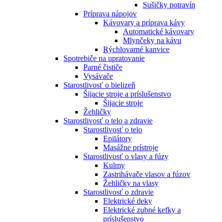
Sušičky potravín
Príprava nápojov
Kávovary a príprava kávy
Automatické kávovary
Mlynčeky na kávu
Rýchlovarné kanvice
Spotrebiče na upratovanie
Parné čističe
Vysávače
Starostlivosť o bielizeň
Šijacie stroje a príslušenstvo
Šijacie stroje
Žehličky
Starostlivosť o telo a zdravie
Starostlivosť o telo
Epilátory
Masážne prístroje
Starostlivosť o vlasy a fúzy
Kulmy
Zastrihávače vlasov a fúzov
Žehličky na vlasy
Starostlivosť o zdravie
Elektrické deky
Elektrické zubné kefky a
príslušenstvo