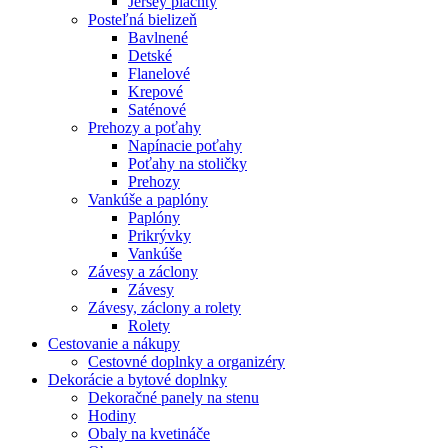
Jersey plachty
Posteľná bielizeň
Bavlnené
Detské
Flanelové
Krepové
Saténové
Prehozy a poťahy
Napínacie poťahy
Poťahy na stoličky
Prehozy
Vankúše a paplóny
Paplóny
Prikrývky
Vankúše
Závesy a záclony
Závesy
Závesy, záclony a rolety
Rolety
Cestovanie a nákupy
Cestovné doplnky a organizéry
Dekorácie a bytové doplnky
Dekoračné panely na stenu
Hodiny
Obaly na kvetináče