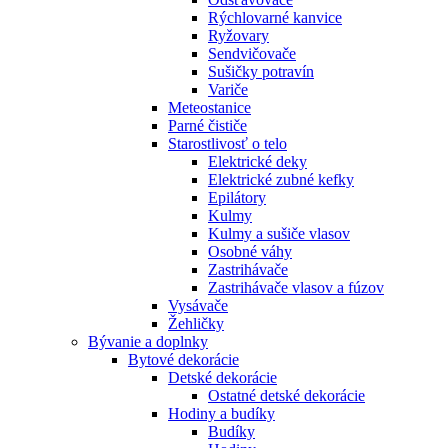
Rýchlovarné kanvice
Ryžovary
Sendvičovače
Sušičky potravín
Variče
Meteostanice
Parné čističe
Starostlivosť o telo
Elektrické deky
Elektrické zubné kefky
Epilátory
Kulmy
Kulmy a sušiče vlasov
Osobné váhy
Zastrihávače
Zastrihávače vlasov a fúzov
Vysávače
Žehličky
Bývanie a doplnky
Bytové dekorácie
Detské dekorácie
Ostatné detské dekorácie
Hodiny a budíky
Budíky