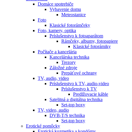
Domáce spotrebiče
Vybavenie domu
Meteostanice
Foto
Klasické fotorámčeky
Foto, kamery, optika
Príslušenstvo k fotoaparátom
Rámčeky, albumy, fotopapiere
Klasické fotorámiky
Počítače a kancelária
Kancelárska technika
Trezory
Záložné zdroje
Prepäťové ochrany
TV, audio, video
Príslušenstvo k TV, audio-video
Príslušenstvo k TV
Predlžovacie káble
Satelitná a digitálna technika
Set-top boxy
TV, video, audio
DVB-T/S technika
Set-top boxy
Erotické pomôcky
Erotická kozmetika a kondómy