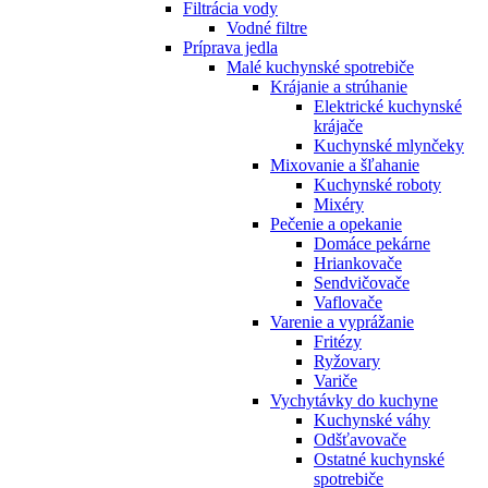
Filtrácia vody
Vodné filtre
Príprava jedla
Malé kuchynské spotrebiče
Krájanie a strúhanie
Elektrické kuchynské
krájače
Kuchynské mlynčeky
Mixovanie a šľahanie
Kuchynské roboty
Mixéry
Pečenie a opekanie
Domáce pekárne
Hriankovače
Sendvičovače
Vaflovače
Varenie a vyprážanie
Fritézy
Ryžovary
Variče
Vychytávky do kuchyne
Kuchynské váhy
Odšťavovače
Ostatné kuchynské
spotrebiče