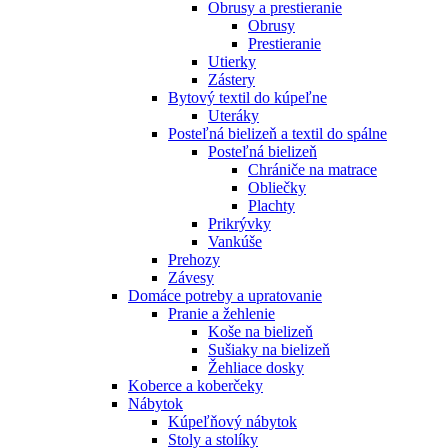
Obrusy a prestieranie
Obrusy
Prestieranie
Utierky
Zástery
Bytový textil do kúpeľne
Uteráky
Posteľná bielizeň a textil do spálne
Posteľná bielizeň
Chrániče na matrace
Obliečky
Plachty
Prikrývky
Vankúše
Prehozy
Závesy
Domáce potreby a upratovanie
Pranie a žehlenie
Koše na bielizeň
Sušiaky na bielizeň
Žehliace dosky
Koberce a koberčeky
Nábytok
Kúpeľňový nábytok
Stoly a stolíky