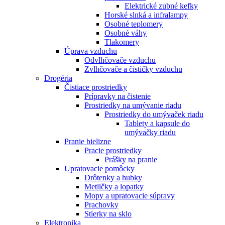
Elektrické zubné kefky
Horské slnká a infralampy
Osobné teplomery
Osobné váhy
Tlakomery
Úprava vzduchu
Odvlhčovače vzduchu
Zvlhčovače a čističky vzduchu
Drogéria
Čistiace prostriedky
Prípravky na čistenie
Prostriedky na umývanie riadu
Prostriedky do umývaček riadu
Tablety a kapsule do
umývačky riadu
Pranie bielizne
Pracie prostriedky
Prášky na pranie
Upratovacie pomôcky
Drôtenky a hubky
Metličky a lopatky
Mopy a upratovacie súpravy
Prachovky
Stierky na sklo
Elektronika