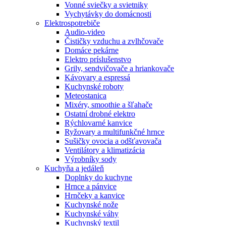
Vonné sviečky a svietniky
Vychytávky do domácnosti
Elektrospotrebiče
Audio-video
Čističky vzduchu a zvlhčovače
Domáce pekárne
Elektro príslušenstvo
Grily, sendvičovače a hriankovače
Kávovary a espressá
Kuchynské roboty
Meteostanica
Mixéry, smoothie a šľahače
Ostatní drobné elektro
Rýchlovarné kanvice
Ryžovary a multifunkčné hrnce
Sušičky ovocia a odšťavovača
Ventilátory a klimatizácia
Výrobníky sody
Kuchyňa a jedáleň
Doplnky do kuchyne
Hrnce a pánvice
Hrnčeky a kanvice
Kuchynské nože
Kuchynské váhy
Kuchynský textil