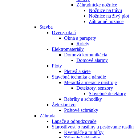
Záhradnícke nožnice
Nožnice na trávu
Nožnice na živý plot
Záhradné nožnice
Stavba
Dvere, okná
Okná a parapety
Rolety
Elektromateriály
Domová komunikácia
Domové alarmy
Ploty
Pletivá a siete
Stavebná technika a náradie
Meradlá a meracie prístroje
Detektory, senzory
Stavebné detektory
Rebríky a schodíky
Železiarstvo
Poštové schránky
Záhrada
Lapače a odpudzovače
Starostlivosť o rastliny a pestovanie rastlín
Kvetináče a truhlíky
Záhradné skleníky