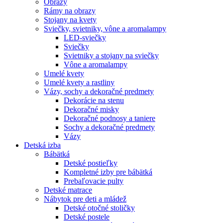
Obrazy
Rámy na obrazy
Stojany na kvety
Sviečky, svietniky, vône a aromalampy
LED-sviečky
Sviečky
Svietniky a stojany na sviečky
Vône a aromalampy
Umelé kvety
Umelé kvety a rastliny
Vázy, sochy a dekoračné predmety
Dekorácie na stenu
Dekoračné misky
Dekoračné podnosy a taniere
Sochy a dekoračné predmety
Vázy
Detská izba
Bábätká
Detské postieľky
Kompletné izby pre bábätká
Prebaľovacie pulty
Detské matrace
Nábytok pre deti a mládež
Detské otočné stoličky
Detské postele