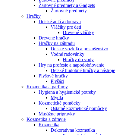
Žartovné predmety a Gadgets
Žartovné predmety
Hračky
Detské autá a doprava
Vláčiky pre deti
Drevené vláčiky
Drevené hračky
Hračky na záhradu
Detské vozidlá a príslušenstvo
Vodné radovánky
Hračky do vody
Hry na profesie a napodobňovanie
Detské hudobné hračky a nástroje
Plyšové hračky
Plyšáci
Kozmetika a parfumy
Hygiena a hygienické potreby
Mydlá
Kozmetické pomôcky
Ostatné kozmetické pomôcky
Masážne prípravky
Kozmetika a zdravie
Kozmetika
Dekoratívna kozmetika