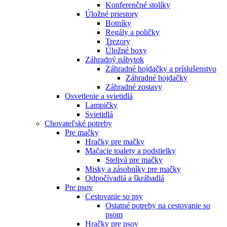
Konferenčné stolíky
Úložné priestory
Botníky
Regály a poličky
Trezory
Úložné boxy
Záhradný nábytok
Záhradné hojdačky a príslušenstvo
Záhradné hojdačky
Záhradné zostavy
Osvetlenie a svietidlá
Lampičky
Svietidlá
Chovateľské potreby
Pre mačky
Hračky pre mačky
Mačacie toalety a podstielky
Stelivá pre mačky
Misky a zásobníky pre mačky
Odpočívadlá a škrábadlá
Pre psov
Cestovanie so psy
Ostatné potreby na cestovanie so
psom
Hračky pre psov