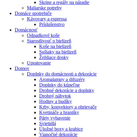
Skrine a regály na náradie
Maliarske potreby
Domáce spotrebiče
Kávovary a espressa
Príslušenstvo
Domácnosť
Odpadkové koše
Starostlivosť o bielizeň
Koše na bielizeň
Sušiaky na bielizeň
Žehliace dosky
Upratovanie
Domov
Doplnky do domácnosti a dekorácie
Aromalampy a difuzéry
Doplnky do kúpeľne
Drobné dekorácie a doplnky
Drobný nábytok
Hodiny a budíky
Krby, konvektory a ohrievače
Kvetináče a hrantíky
Párty vybavenie
Svietidlá
Úložné boxy a krabice
Vianočné dekorácie