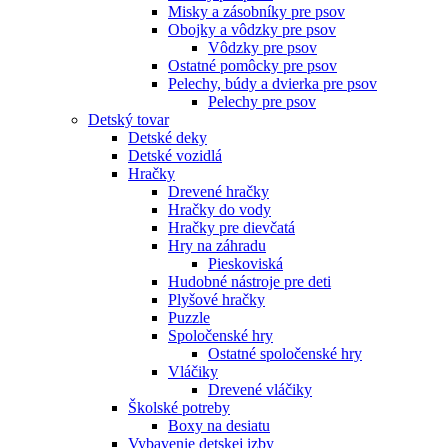
Misky a zásobníky pre psov
Obojky a vôdzky pre psov
Vôdzky pre psov
Ostatné pomôcky pre psov
Pelechy, búdy a dvierka pre psov
Pelechy pre psov
Detský tovar
Detské deky
Detské vozidlá
Hračky
Drevené hračky
Hračky do vody
Hračky pre dievčatá
Hry na záhradu
Pieskoviská
Hudobné nástroje pre deti
Plyšové hračky
Puzzle
Spoločenské hry
Ostatné spoločenské hry
Vláčiky
Drevené vláčiky
Školské potreby
Boxy na desiatu
Vybavenie detskej izby