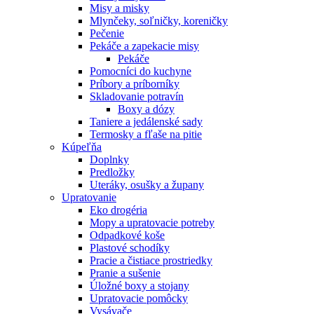
Misy a misky
Mlynčeky, soľničky, koreničky
Pečenie
Pekáče a zapekacie misy
Pekáče
Pomocníci do kuchyne
Príbory a príborníky
Skladovanie potravín
Boxy a dózy
Taniere a jedálenské sady
Termosky a fľaše na pitie
Kúpeľňa
Doplnky
Predložky
Uteráky, osušky a župany
Upratovanie
Eko drogéria
Mopy a upratovacie potreby
Odpadkové koše
Plastové schodíky
Pracie a čistiace prostriedky
Pranie a sušenie
Úložné boxy a stojany
Upratovacie pomôcky
Vysávače