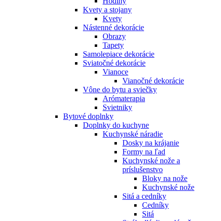
Hodiny
Kvety a stojany
Kvety
Nástenné dekorácie
Obrazy
Tapety
Samolepiace dekorácie
Sviatočné dekorácie
Vianoce
Vianočné dekorácie
Vône do bytu a sviečky
Arómaterapia
Svietniky
Bytové doplnky
Doplnky do kuchyne
Kuchynské náradie
Dosky na krájanie
Formy na ľad
Kuchynské nože a
príslušenstvo
Bloky na nože
Kuchynské nože
Sitá a cedníky
Cedníky
Sitá