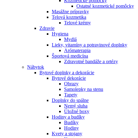
Kozmetické pomôcky
Ostatné kozmetické pomôcky
Masážne prípravky
Telová kozmetika
Telové krémy
Zdravie
Hygiena
Mydlá
Lieky, vitamíny a potravinové doplnky
Arómaterapia
Športová medicína
Zdravotné bandáže a ortézy
Nábytok
Bytové doplnky a dekorácie
Bytové dekorácie
Obrazy
Samolepky na stenu
Tapety
Doplnky do spálne
Nemý sluha
Úložné boxy
Hodiny a budíky
Budíky
Hodiny
Kvety a stojany