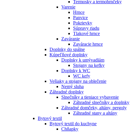
Termosky a termohrnčeky
Varenie
Hrnce
Panvice
Pokrievky
Súpravy riadu
Tlakové hrnce
Zaváranie
Zaváracie hrnce
Doplnky do spálne
Kúpeľňové doplnky
Doplnky k umývadlám
Stojany na kefky
Doplnky k WC
WC kefy
Vešiaky a stojany na oblečenie
Nemý sluha
Záhradné doplnky
Slnečníky a tieniace vybavenie
Záhradné slnečníky a doplnky
Záhradné domčeky, altány, pergoly
Záhradné stany a altány
Bytový textil
Bytový textil do kuchyne
Chňapky