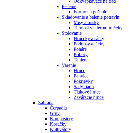
Odkvapkávače na riad
Pečenie
Formy na pečenie
Skladovanie a balenie potravín
Misy a misky
Termosky a termohrnčeky
Stolovanie
Hrnčeky a šálky
Podnosy a tácky
Poháre
Príbory
Taniere
Varenie
Hrnce
Panvice
Pokrievky
Sady riadu
Tlakové hrnce
Zaváracie hrnce
Záhrada
Čerpadlá
Grily
Kompostéry
Kosačky
Kultivátory