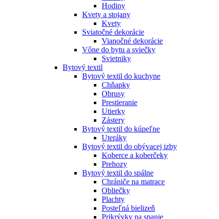
Hodiny
Kvety a stojany
Kvety
Sviatočné dekorácie
Vianočné dekorácie
Vône do bytu a sviečky
Svietniky
Bytový textil
Bytový textil do kuchyne
Chňapky
Obrusy
Prestieranie
Utierky
Zástery
Bytový textil do kúpeľne
Uteráky
Bytový textil do obývacej izby
Koberce a koberčeky
Prehozy
Bytový textil do spálne
Chrániče na matrace
Obliečky
Plachty
Posteľná bielizeň
Prikrývky na spanie