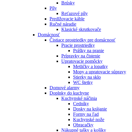
Brúsky
Píly
Reťazové píly
Predlžovacie káble
Ručné náradie
Klasické skrutkovače
Domácnosť
Čistiace prostriedky pre domácnosť
Pracie prostriedky
Prášky na pranie
Prípravky na čistenie
Upratovacie pomôcky
Metličky a lopatky
Mopy a upratovacie súpravy
Stierky na sklo
WC štetky
Domové alarmy
Doplnky do kuchyne
Kuchynské náčinia
Cedníky
Dosky na krájanie
Formy na ľad
Kuchynské nože
Obracačky
Nákupné tašky a košíky