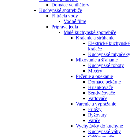
Domáce ventilátory
Kuchynské spotrebiče
Filtrácia vody
Vodné filtre
Príprava jedla
Malé kuchynské spotrebiče
Krájanie a strúhanie
Elektrické kuchynské
krájače
Kuchynské mlynčeky
Mixovanie a šľahanie
Kuchynské roboty
Mixéry
Pečenie a opekanie
Domáce pekárne
Hriankovače
Sendvičovače
Vaflovače
Varenie a vyprážanie
Fritézy
Ryžovary
Variče
Vychytávky do kuchyne
Kuchynské váhy
Odšťavovače