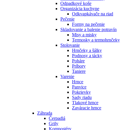
Odpadkové koše
Organizácia kuchyne
Odkvapkávače na riad
Pečenie
Formy na pečenie
Skladovanie a balenie potravín
Misy a misky
Termosky a termohrnčeky
Stolovanie
Hrnčeky a šálky
Podnosy a tácky
Poháre
Príbory
Taniere
Varenie
Hrnce
Panvice
Pokrievky
Sady riadu
Tlakové hrnce
Zaváracie hrnce
Záhrada
Čerpadlá
Grily
Kompostéry