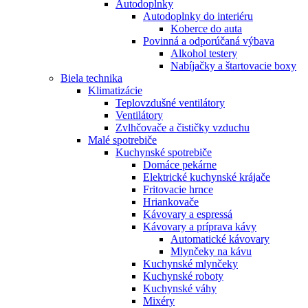
Autodoplnky
Autodoplnky do interiéru
Koberce do auta
Povinná a odporúčaná výbava
Alkohol testery
Nabíjačky a štartovacie boxy
Biela technika
Klimatizácie
Teplovzdušné ventilátory
Ventilátory
Zvlhčovače a čističky vzduchu
Malé spotrebiče
Kuchynské spotrebiče
Domáce pekárne
Elektrické kuchynské krájače
Fritovacie hrnce
Hriankovače
Kávovary a espressá
Kávovary a príprava kávy
Automatické kávovary
Mlynčeky na kávu
Kuchynské mlynčeky
Kuchynské roboty
Kuchynské váhy
Mixéry