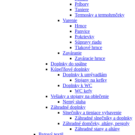
Príbory
Taniere
Termosky a termohrnčeky
Varenie
Hrnce
Panvice
Pokrievky
Súpravy riadu
Tlakové hrnce
Zaváranie
Zaváracie hrnce
Doplnky do spálne
Kúpeľňové doplnky
Doplnky k umývadlám
Stojany na kefky
Doplnky k WC
WC kefy
Vešiaky a stojany na oblečenie
Nemý sluha
Záhradné doplnky
Slnečníky a tieniace vybavenie
Záhradné slnečníky a doplnky
Záhradné domčeky, altány, pergoly
Záhradné stany a altány
Bytový textil