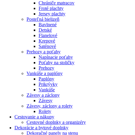
Chrániče matracov
Froté plachty
Jersey plachty
Posteľná bielizeň
Bavlnené
Detské
Flanelové
Krepové
Saténové
Prehozy a poťahy
Napínacie poťahy
Poťahy na stoličky
Prehozy
Vankúše a paplóny
Paplóny
Prikrývky
Vankúše
Závesy a záclony
Závesy
Závesy, záclony a rolety
Rolety
Cestovanie a nákupy
Cestovné doplnky a organizéry
Dekorácie a bytové doplnky
Dekoračné panely na stenu