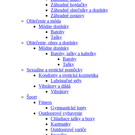
Záhradné hojdačky
Záhradné slnečníky a doplnky
Záhradné zostavy
Oblečenie a móda
Módne doplnky
Batohy
Tašky
Oblečenie, obuv a doplnky
Módne doplnky
Batohy, tašky a kabelky
Batohy
Tašky
Sexuálne a erotické pomôcky
Kondomy a erotická kozmetika
Lubrigačné gély
Vibrátory a dildá
Vibrátory
Šport
Fitness
Gymnastické lopty
Outdoorové vybavenie
Chladiace tašky a boxy
Karimatky
Outdoorové variče
Spacáky