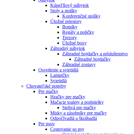
Kúpeľňový nábytok
Stoly a stolíky
Konferenčné stolíky
Úložné priestory
Botníky
Regály a poličky
Trezory
Úložné boxy
Záhradný nábytok
Záhradné hojdačky a príslušenstvo
Záhradné hojdačky
Záhradné zostavy
Osvetlenie a svietidlá
Lampičky
Svietidlá
Chovateľské potreby
Pre mačky
Hračky pre mačky
Mačacie toalety a podstielky
Stelivá pre mačky
Misky a zásobníky pre mačky
Odpočívadlá a škrábadlá
Pre psov
Cestovanie so psy