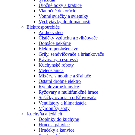
Úložné boxy a krabice
Vianočné dekorácie
Vonné sviečky a svietniky
Vychytávky do domácnosti
Elektrospotrebiče
Audio-video
Čističky vzduchu a zvlhčovače
Domáce pekárne
Elektro príslušenstvo
Grily, sendvičovače a hriankovače
Kávovary a espressá
Kuchynské roboty
Meteostanica
Mixéry, smoothie a šľahače
Ostatní drobné elektro
Rýchlovarné kanvice
Ryžovary a multifunkčné hrnce
Sušičky ovocia a odšťavovača
Ventilátory a klimatizácia
Výrobníky sody
Kuchyňa a jedáleň
Doplnky do kuchyne
Hrnce a pánvice
Hrnčeky a kanvice