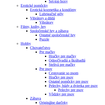
Set-top boxy
Erotické pomôcky
Erotická kozmetika a kondómy
Lubrigačné gély
Vibrátory a dildá
Vibrátory
Filmy, knihy, hry
Spoločenské hry a zábava
Ostatné spoločenské hry
Puzzle
Hobby
Chovateľstvo
Pre mačky
Hračky pre mačky
Odpočívadlá a škrábadlá
Stelivá pre mačky
Pre psov
Cestovanie so psom
Hračky pre psov
Ostatné pomôcky pre psov
Pelechy, búdy a dvierka pre psov
Pelechy pre psov
Vôdzky pre psov
Zábava
Originálne darčeky