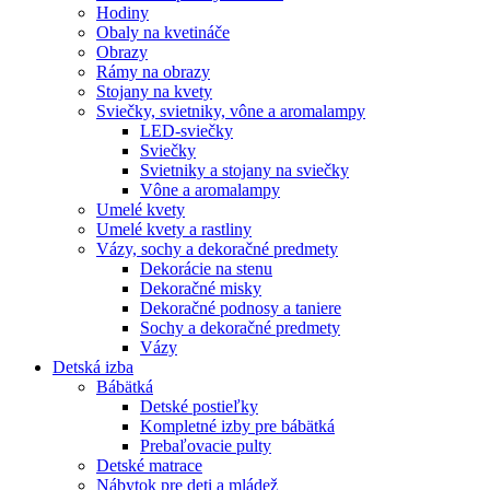
Hodiny
Obaly na kvetináče
Obrazy
Rámy na obrazy
Stojany na kvety
Sviečky, svietniky, vône a aromalampy
LED-sviečky
Sviečky
Svietniky a stojany na sviečky
Vône a aromalampy
Umelé kvety
Umelé kvety a rastliny
Vázy, sochy a dekoračné predmety
Dekorácie na stenu
Dekoračné misky
Dekoračné podnosy a taniere
Sochy a dekoračné predmety
Vázy
Detská izba
Bábätká
Detské postieľky
Kompletné izby pre bábätká
Prebaľovacie pulty
Detské matrace
Nábytok pre deti a mládež