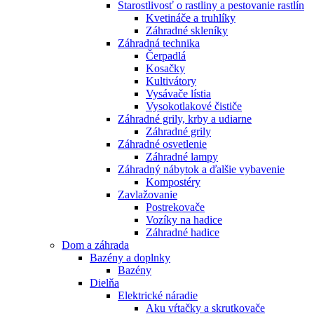
Starostlivosť o rastliny a pestovanie rastlín
Kvetináče a truhlíky
Záhradné skleníky
Záhradná technika
Čerpadlá
Kosačky
Kultivátory
Vysávače lístia
Vysokotlakové čističe
Záhradné grily, krby a udiarne
Záhradné grily
Záhradné osvetlenie
Záhradné lampy
Záhradný nábytok a ďalšie vybavenie
Kompostéry
Zavlažovanie
Postrekovače
Vozíky na hadice
Záhradné hadice
Dom a záhrada
Bazény a doplnky
Bazény
Dielňa
Elektrické náradie
Aku vŕtačky a skrutkovače