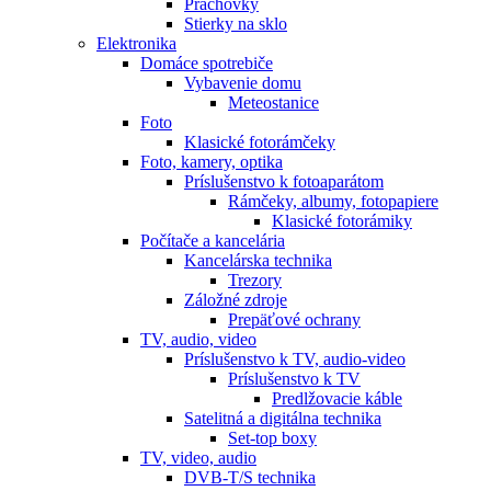
Prachovky
Stierky na sklo
Elektronika
Domáce spotrebiče
Vybavenie domu
Meteostanice
Foto
Klasické fotorámčeky
Foto, kamery, optika
Príslušenstvo k fotoaparátom
Rámčeky, albumy, fotopapiere
Klasické fotorámiky
Počítače a kancelária
Kancelárska technika
Trezory
Záložné zdroje
Prepäťové ochrany
TV, audio, video
Príslušenstvo k TV, audio-video
Príslušenstvo k TV
Predlžovacie káble
Satelitná a digitálna technika
Set-top boxy
TV, video, audio
DVB-T/S technika