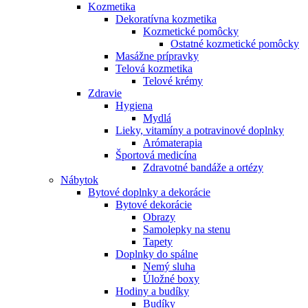
Kozmetika
Dekoratívna kozmetika
Kozmetické pomôcky
Ostatné kozmetické pomôcky
Masážne prípravky
Telová kozmetika
Telové krémy
Zdravie
Hygiena
Mydlá
Lieky, vitamíny a potravinové doplnky
Arómaterapia
Športová medicína
Zdravotné bandáže a ortézy
Nábytok
Bytové doplnky a dekorácie
Bytové dekorácie
Obrazy
Samolepky na stenu
Tapety
Doplnky do spálne
Nemý sluha
Úložné boxy
Hodiny a budíky
Budíky