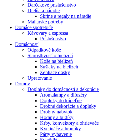
Darčekové príslušenstvo
Dielňa a náradie
Skrine a regály na náradie
Maliarske potreby
Domáce spotrebiče
Kávovary a espressa
Príslušenstvo
Domácnosť
Odpadkové koše
Starostlivosť o bielizeň
Koše na bielizeň
Sušiaky na bielizeň
Žehliace dosky
Upratovanie
Domov
Doplnky do domácnosti a dekorácie
Aromalampy a difuzéry
Doplnky do kúpeľne
Drobné dekorácie a doplnky
Drobný nábytok
Hodiny a budíky
Krby, konvektory a ohrievače
Kvetináče a hrantíky
Párty vybavenie
Svietidlá