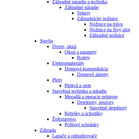
Záhradné náradie a technika
Záhradné náradie
Sekery
Záhradnícke nožnice
Nožnice na trávu
Nožnice na živý plot
Záhradné nožnice
Stavba
Dvere, okná
Okná a parapety
Rolety
Elektromateriály
Domová komunikácia
Domové alarmy
Ploty
Pletivá a siete
Stavebná technika a náradie
Meradlá a meracie prístroje
Detektory, senzory
Stavebné detektory
Rebríky a schodíky
Železiarstvo
Poštové schránky
Záhrada
Lapače a odpudzovače