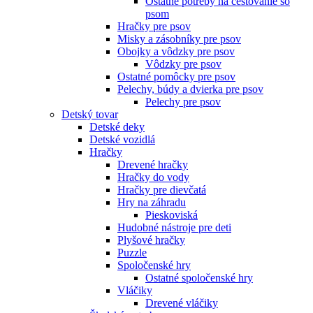
Ostatné potreby na cestovanie so
psom
Hračky pre psov
Misky a zásobníky pre psov
Obojky a vôdzky pre psov
Vôdzky pre psov
Ostatné pomôcky pre psov
Pelechy, búdy a dvierka pre psov
Pelechy pre psov
Detský tovar
Detské deky
Detské vozidlá
Hračky
Drevené hračky
Hračky do vody
Hračky pre dievčatá
Hry na záhradu
Pieskoviská
Hudobné nástroje pre deti
Plyšové hračky
Puzzle
Spoločenské hry
Ostatné spoločenské hry
Vláčiky
Drevené vláčiky