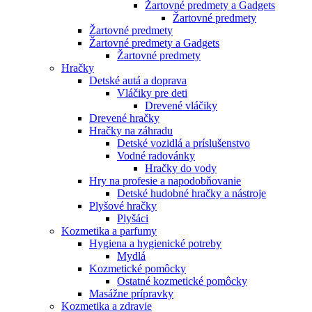
Žartovné predmety a Gadgets
Žartovné predmety
Žartovné predmety
Žartovné predmety a Gadgets
Žartovné predmety
Hračky
Detské autá a doprava
Vláčiky pre deti
Drevené vláčiky
Drevené hračky
Hračky na záhradu
Detské vozidlá a príslušenstvo
Vodné radovánky
Hračky do vody
Hry na profesie a napodobňovanie
Detské hudobné hračky a nástroje
Plyšové hračky
Plyšáci
Kozmetika a parfumy
Hygiena a hygienické potreby
Mydlá
Kozmetické pomôcky
Ostatné kozmetické pomôcky
Masážne prípravky
Kozmetika a zdravie