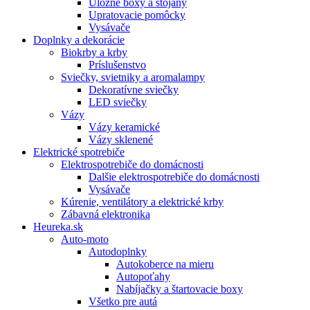
Úložné boxy a stojany
Upratovacie pomôcky
Vysávače
Doplnky a dekorácie
Biokrby a krby
Príslušenstvo
Sviečky, svietniky a aromalampy
Dekoratívne sviečky
LED sviečky
Vázy
Vázy keramické
Vázy sklenené
Elektrické spotrebiče
Elektrospotrebiče do domácnosti
Dalšie elektrospotrebiče do domácnosti
Vysávače
Kúrenie, ventilátory a elektrické krby
Zábavná elektronika
Heureka.sk
Auto-moto
Autodoplnky
Autokoberce na mieru
Autopoťahy
Nabíjačky a štartovacie boxy
Všetko pre autá