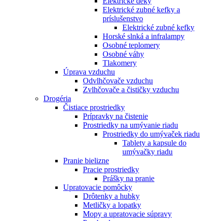
Elektrické deky
Elektrické zubné kefky a
príslušenstvo
Elektrické zubné kefky
Horské slnká a infralampy
Osobné teplomery
Osobné váhy
Tlakomery
Úprava vzduchu
Odvlhčovače vzduchu
Zvlhčovače a čističky vzduchu
Drogéria
Čistiace prostriedky
Prípravky na čistenie
Prostriedky na umývanie riadu
Prostriedky do umývaček riadu
Tablety a kapsule do
umývačky riadu
Pranie bielizne
Pracie prostriedky
Prášky na pranie
Upratovacie pomôcky
Drôtenky a hubky
Metličky a lopatky
Mopy a upratovacie súpravy