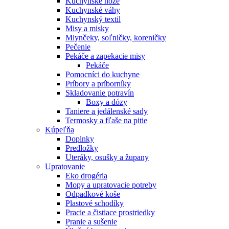
Kuchynské nože
Kuchynské váhy
Kuchynský textil
Misy a misky
Mlynčeky, soľničky, koreničky
Pečenie
Pekáče a zapekacie misy
Pekáče
Pomocníci do kuchyne
Príbory a príborníky
Skladovanie potravín
Boxy a dózy
Taniere a jedálenské sady
Termosky a fľaše na pitie
Kúpeľňa
Doplnky
Predložky
Uteráky, osušky a župany
Upratovanie
Eko drogéria
Mopy a upratovacie potreby
Odpadkové koše
Plastové schodíky
Pracie a čistiace prostriedky
Pranie a sušenie