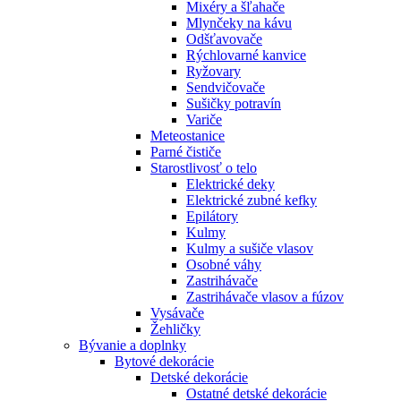
Mixéry a šľahače
Mlynčeky na kávu
Odšťavovače
Rýchlovarné kanvice
Ryžovary
Sendvičovače
Sušičky potravín
Variče
Meteostanice
Parné čističe
Starostlivosť o telo
Elektrické deky
Elektrické zubné kefky
Epilátory
Kulmy
Kulmy a sušiče vlasov
Osobné váhy
Zastrihávače
Zastrihávače vlasov a fúzov
Vysávače
Žehličky
Bývanie a doplnky
Bytové dekorácie
Detské dekorácie
Ostatné detské dekorácie