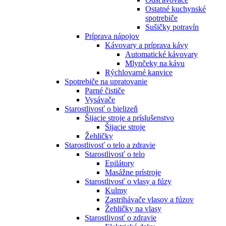
Ostatné kuchynské
spotrebiče
Sušičky potravín
Príprava nápojov
Kávovary a príprava kávy
Automatické kávovary
Mlynčeky na kávu
Rýchlovarné kanvice
Spotrebiče na upratovanie
Parné čističe
Vysávače
Starostlivosť o bielizeň
Šijacie stroje a príslušenstvo
Šijacie stroje
Žehličky
Starostlivosť o telo a zdravie
Starostlivosť o telo
Epilátory
Masážne prístroje
Starostlivosť o vlasy a fúzy
Kulmy
Zastrihávače vlasov a fúzov
Žehličky na vlasy
Starostlivosť o zdravie