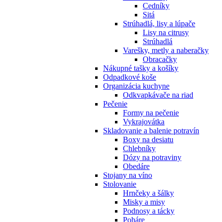
Cedníky
Sitá
Strúhadlá, lisy a lúpače
Lisy na citrusy
Strúhadlá
Varešky, metly a naberačky
Obracačky
Nákupné tašky a košíky
Odpadkové koše
Organizácia kuchyne
Odkvapkávače na riad
Pečenie
Formy na pečenie
Vykrajovátka
Skladovanie a balenie potravín
Boxy na desiatu
Chlebníky
Dózy na potraviny
Obedáre
Stojany na víno
Stolovanie
Hrnčeky a šálky
Misky a misy
Podnosy a tácky
Poháre