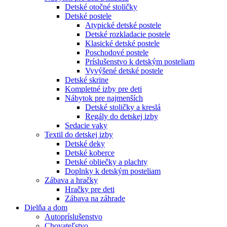
Detské otočné stoličky
Detské postele
Atypické detské postele
Detské rozkladacie postele
Klasické detské postele
Poschodové postele
Príslušenstvo k detským posteliam
Vyvýšené detské postele
Detské skrine
Kompletné izby pre deti
Nábytok pre najmenších
Detské stoličky a kreslá
Regály do detskej izby
Sedacie vaky
Textil do detskej izby
Detské deky
Detské koberce
Detské obliečky a plachty
Doplnky k detským posteliam
Zábava a hračky
Hračky pre deti
Zábava na záhrade
Dielňa a dom
Autopríslušenstvo
Chovateľstvo