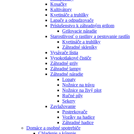
Kosačky
Kultivátory
Kvetináče a truhlíky
Lapače a odpudzovače
Príslušenstvo k záhradným grilom
Grilovacie náradie
Starostlivosť o rastliny a pestovanie rastlín
Kvetináče a truhlíky
Záhradné skleníky
Vysávače lístia
Vysokotlakové čističe
Záhradné grily
Záhradné lampy
Záhradné náradie
Lopaty
Nožnice na trávu
Nožnice na živý plot
Ručné píly
Sekery
Zavlažovanie
Postrekovače
Vozíky na hadice
Záhradné hadice
Domáce a osobné spotrebiče
Chladenie a kúrenie