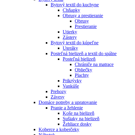
Bytový textil do kuchyne
Chňapky
Obrusy a prestieranie
Obrusy
Prestieranie
Utierky
Zástery
Bytový textil do kúpeľne
Uteráky
Posteľná bielizeň a textil do spálne
Posteľná bielizeň
Chrániče na matrace
Obliečky
Plachty
Prikrývky
Vankúše
Prehozy
Závesy
Domáce potreby a upratovanie
Pranie a žehlenie
Koše na bielizeň
Sušiaky na bielizeň
Žehliace dosky
Koberce a koberčeky
Nábytok