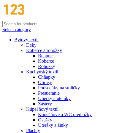
Select category
Bytový textil
Deky
Koberce a rohožky
Behúne
Koberce
Rohožky
Kuchynský textil
Chňapky
Obrusy
Podsedáky na stoličky
Prestieranie
Utierky a uteráky
Zástery
Kúpeľňový textil
Kúpeľňové a WC predložky
Osušky
Uteráky a žinky
Plachty