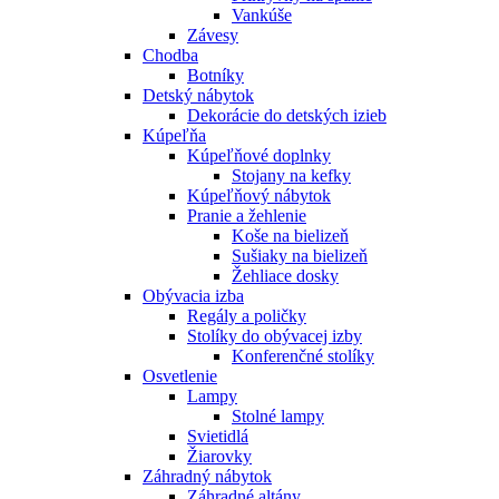
Vankúše
Závesy
Chodba
Botníky
Detský nábytok
Dekorácie do detských izieb
Kúpeľňa
Kúpeľňové doplnky
Stojany na kefky
Kúpeľňový nábytok
Pranie a žehlenie
Koše na bielizeň
Sušiaky na bielizeň
Žehliace dosky
Obývacia izba
Regály a poličky
Stolíky do obývacej izby
Konferenčné stolíky
Osvetlenie
Lampy
Stolné lampy
Svietidlá
Žiarovky
Záhradný nábytok
Záhradné altány