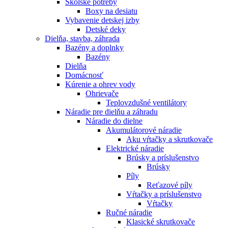
Školské potreby
Boxy na desiatu
Vybavenie detskej izby
Detské deky
Dielňa, stavba, záhrada
Bazény a doplnky
Bazény
Dielňa
Domácnosť
Kúrenie a ohrev vody
Ohrievače
Teplovzdušné ventilátory
Náradie pre dielňu a záhradu
Náradie do dielne
Akumulátorové náradie
Aku vŕtačky a skrutkovače
Elektrické náradie
Brúsky a príslušenstvo
Brúsky
Píly
Reťazové píly
Vŕtačky a príslušenstvo
Vŕtačky
Ručné náradie
Klasické skrutkovače