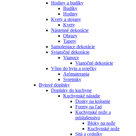
Hodiny a budíky
Budíky
Hodiny
Kvety a stojany
Kvety
Nástenné dekorácie
Obrazy
Tapety
Samolepiace dekorácie
Sviatočné dekorácie
Vianoce
Vianočné dekorácie
Vône do bytu a sviečky
Arómaterapia
Svietniky
Bytové doplnky
Doplnky do kuchyne
Kuchynské náradie
Dosky na krájanie
Formy na ľad
Kuchynské nože a
príslušenstvo
Bloky na nože
Kuchynské nože
Sitá a cedníky