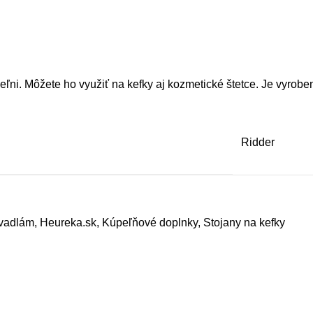
ni. Môžete ho využiť na kefky aj kozmetické štetce. Je vyroben
Ridder
vadlám
,
Heureka.sk
,
Kúpeľňové doplnky
,
Stojany na kefky