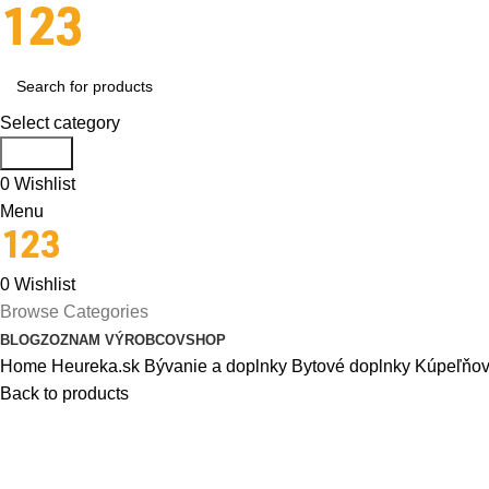
Select category
Search
0
Wishlist
Menu
0
Wishlist
Browse Categories
BLOG
ZOZNAM VÝROBCOV
SHOP
Home
Heureka.sk
Bývanie a doplnky
Bytové doplnky
Kúpeľňov
Back to products
-27%