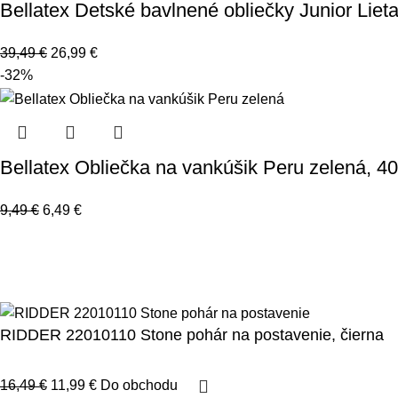
Bellatex Detské bavlnené obliečky Junior Liet
39,49
€
26,99
€
-32%
Bellatex Obliečka na vankúšik Peru zelená, 4
9,49
€
6,49
€
123byvanie.sk
2023.
Všetky práva vyhradené.
Spravovať súhlas
Prehlásenie o cookies
RIDDER 22010110 Stone pohár na postavenie, čierna
16,49
€
11,99
€
Do obchodu