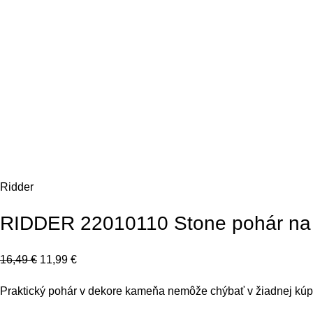
Click to enlarge
Ridder
RIDDER 22010110 Stone pohár na p
16,49
€
11,99
€
Praktický pohár v dekore kameňa nemôže chýbať v žiadnej kúpeľ