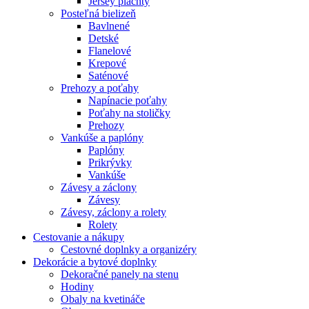
Jersey plachty
Posteľná bielizeň
Bavlnené
Detské
Flanelové
Krepové
Saténové
Prehozy a poťahy
Napínacie poťahy
Poťahy na stoličky
Prehozy
Vankúše a paplóny
Paplóny
Prikrývky
Vankúše
Závesy a záclony
Závesy
Závesy, záclony a rolety
Rolety
Cestovanie a nákupy
Cestovné doplnky a organizéry
Dekorácie a bytové doplnky
Dekoračné panely na stenu
Hodiny
Obaly na kvetináče