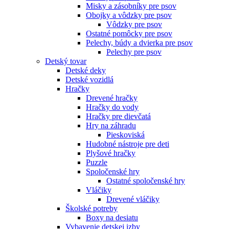
Misky a zásobníky pre psov
Obojky a vôdzky pre psov
Vôdzky pre psov
Ostatné pomôcky pre psov
Pelechy, búdy a dvierka pre psov
Pelechy pre psov
Detský tovar
Detské deky
Detské vozidlá
Hračky
Drevené hračky
Hračky do vody
Hračky pre dievčatá
Hry na záhradu
Pieskoviská
Hudobné nástroje pre deti
Plyšové hračky
Puzzle
Spoločenské hry
Ostatné spoločenské hry
Vláčiky
Drevené vláčiky
Školské potreby
Boxy na desiatu
Vybavenie detskej izby