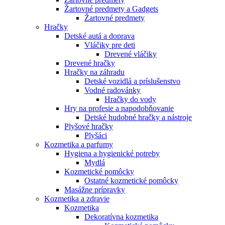
Žartovné predmety a Gadgets
Žartovné predmety
Hračky
Detské autá a doprava
Vláčiky pre deti
Drevené vláčiky
Drevené hračky
Hračky na záhradu
Detské vozidlá a príslušenstvo
Vodné radovánky
Hračky do vody
Hry na profesie a napodobňovanie
Detské hudobné hračky a nástroje
Plyšové hračky
Plyšáci
Kozmetika a parfumy
Hygiena a hygienické potreby
Mydlá
Kozmetické pomôcky
Ostatné kozmetické pomôcky
Masážne prípravky
Kozmetika a zdravie
Kozmetika
Dekoratívna kozmetika