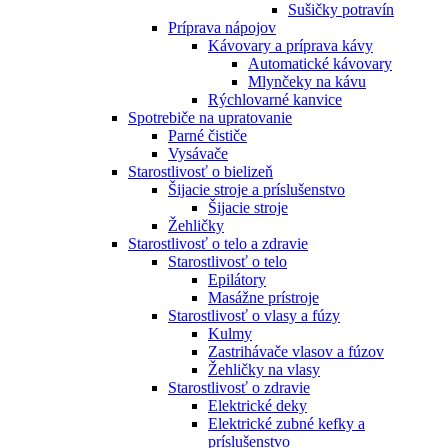
Sušičky potravín
Príprava nápojov
Kávovary a príprava kávy
Automatické kávovary
Mlynčeky na kávu
Rýchlovarné kanvice
Spotrebiče na upratovanie
Parné čističe
Vysávače
Starostlivosť o bielizeň
Šijacie stroje a príslušenstvo
Šijacie stroje
Žehličky
Starostlivosť o telo a zdravie
Starostlivosť o telo
Epilátory
Masážne prístroje
Starostlivosť o vlasy a fúzy
Kulmy
Zastrihávače vlasov a fúzov
Žehličky na vlasy
Starostlivosť o zdravie
Elektrické deky
Elektrické zubné kefky a
príslušenstvo