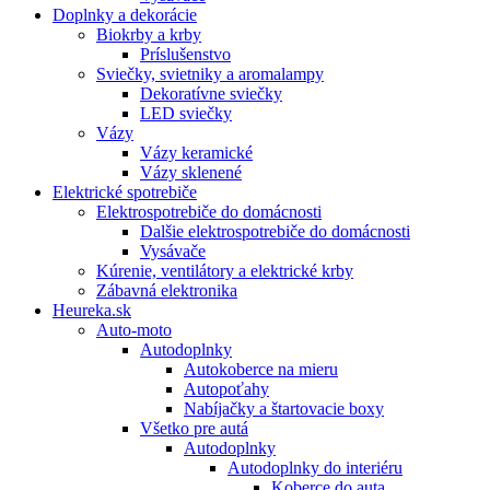
Doplnky a dekorácie
Biokrby a krby
Príslušenstvo
Sviečky, svietniky a aromalampy
Dekoratívne sviečky
LED sviečky
Vázy
Vázy keramické
Vázy sklenené
Elektrické spotrebiče
Elektrospotrebiče do domácnosti
Dalšie elektrospotrebiče do domácnosti
Vysávače
Kúrenie, ventilátory a elektrické krby
Zábavná elektronika
Heureka.sk
Auto-moto
Autodoplnky
Autokoberce na mieru
Autopoťahy
Nabíjačky a štartovacie boxy
Všetko pre autá
Autodoplnky
Autodoplnky do interiéru
Koberce do auta