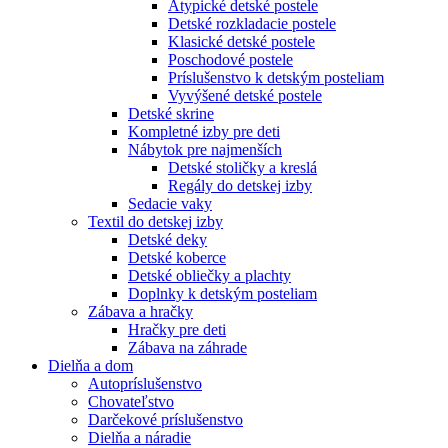
Atypické detské postele
Detské rozkladacie postele
Klasické detské postele
Poschodové postele
Príslušenstvo k detským posteliam
Vyvýšené detské postele
Detské skrine
Kompletné izby pre deti
Nábytok pre najmenších
Detské stoličky a kreslá
Regály do detskej izby
Sedacie vaky
Textil do detskej izby
Detské deky
Detské koberce
Detské obliečky a plachty
Doplnky k detským posteliam
Zábava a hračky
Hračky pre deti
Zábava na záhrade
Dielňa a dom
Autopríslušenstvo
Chovateľstvo
Darčekové príslušenstvo
Dielňa a náradie