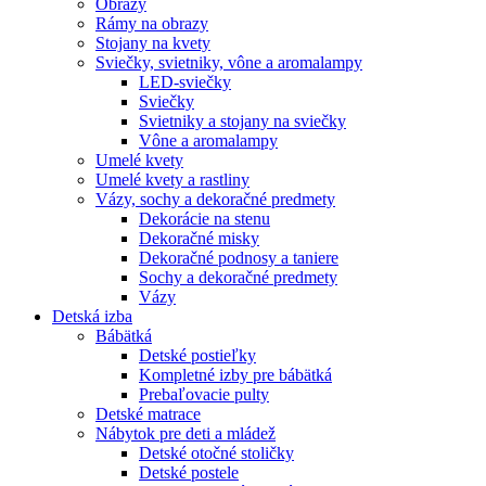
Obrazy
Rámy na obrazy
Stojany na kvety
Sviečky, svietniky, vône a aromalampy
LED-sviečky
Sviečky
Svietniky a stojany na sviečky
Vône a aromalampy
Umelé kvety
Umelé kvety a rastliny
Vázy, sochy a dekoračné predmety
Dekorácie na stenu
Dekoračné misky
Dekoračné podnosy a taniere
Sochy a dekoračné predmety
Vázy
Detská izba
Bábätká
Detské postieľky
Kompletné izby pre bábätká
Prebaľovacie pulty
Detské matrace
Nábytok pre deti a mládež
Detské otočné stoličky
Detské postele