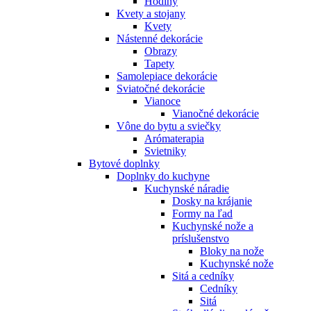
Hodiny
Kvety a stojany
Kvety
Nástenné dekorácie
Obrazy
Tapety
Samolepiace dekorácie
Sviatočné dekorácie
Vianoce
Vianočné dekorácie
Vône do bytu a sviečky
Arómaterapia
Svietniky
Bytové doplnky
Doplnky do kuchyne
Kuchynské náradie
Dosky na krájanie
Formy na ľad
Kuchynské nože a
príslušenstvo
Bloky na nože
Kuchynské nože
Sitá a cedníky
Cedníky
Sitá