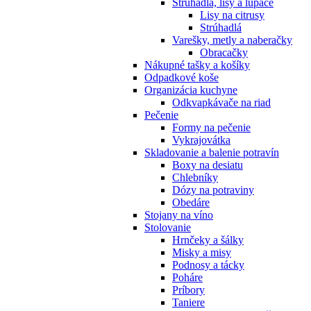
Strúhadlá, lisy a lúpače
Lisy na citrusy
Strúhadlá
Varešky, metly a naberačky
Obracačky
Nákupné tašky a košíky
Odpadkové koše
Organizácia kuchyne
Odkvapkávače na riad
Pečenie
Formy na pečenie
Vykrajovátka
Skladovanie a balenie potravín
Boxy na desiatu
Chlebníky
Dózy na potraviny
Obedáre
Stojany na víno
Stolovanie
Hrnčeky a šálky
Misky a misy
Podnosy a tácky
Poháre
Príbory
Taniere