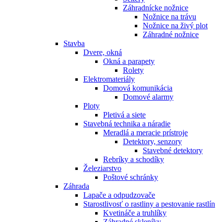
Záhradnícke nožnice
Nožnice na trávu
Nožnice na živý plot
Záhradné nožnice
Stavba
Dvere, okná
Okná a parapety
Rolety
Elektromateriály
Domová komunikácia
Domové alarmy
Ploty
Pletivá a siete
Stavebná technika a náradie
Meradlá a meracie prístroje
Detektory, senzory
Stavebné detektory
Rebríky a schodíky
Železiarstvo
Poštové schránky
Záhrada
Lapače a odpudzovače
Starostlivosť o rastliny a pestovanie rastlín
Kvetináče a truhlíky
Záhradné skleníky