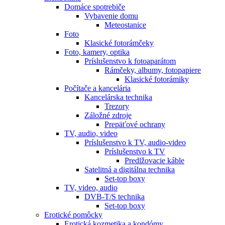
Domáce spotrebiče
Vybavenie domu
Meteostanice
Foto
Klasické fotorámčeky
Foto, kamery, optika
Príslušenstvo k fotoaparátom
Rámčeky, albumy, fotopapiere
Klasické fotorámiky
Počítače a kancelária
Kancelárska technika
Trezory
Záložné zdroje
Prepäťové ochrany
TV, audio, video
Príslušenstvo k TV, audio-video
Príslušenstvo k TV
Predlžovacie káble
Satelitná a digitálna technika
Set-top boxy
TV, video, audio
DVB-T/S technika
Set-top boxy
Erotické pomôcky
Erotická kozmetika a kondómy