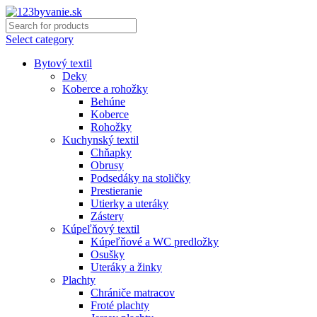
Select category
Bytový textil
Deky
Koberce a rohožky
Behúne
Koberce
Rohožky
Kuchynský textil
Chňapky
Obrusy
Podsedáky na stoličky
Prestieranie
Utierky a uteráky
Zástery
Kúpeľňový textil
Kúpeľňové a WC predložky
Osušky
Uteráky a žinky
Plachty
Chrániče matracov
Froté plachty