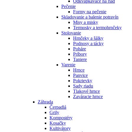
Odkvapkávače na riad
Pečenie
Formy na pečenie
Skladovanie a balenie potravín
Misy a misky
Termosky a termohrnčeky
Stolovanie
Hrnčeky a šálky
Podnosy a tácky
Poháre
Príbory
Taniere
Varenie
Hrnce
Panvice
Pokrievky
Sady riadu
Tlakové hrnce
Zaváracie hrnce
Záhrada
Čerpadlá
Grily
Kompostéry
Kosačky
Kultivátory