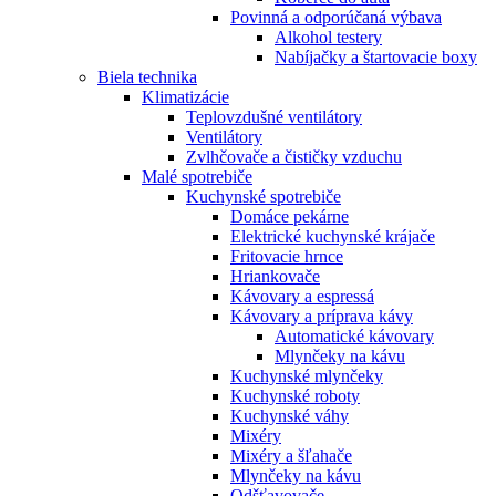
Povinná a odporúčaná výbava
Alkohol testery
Nabíjačky a štartovacie boxy
Biela technika
Klimatizácie
Teplovzdušné ventilátory
Ventilátory
Zvlhčovače a čističky vzduchu
Malé spotrebiče
Kuchynské spotrebiče
Domáce pekárne
Elektrické kuchynské krájače
Fritovacie hrnce
Hriankovače
Kávovary a espressá
Kávovary a príprava kávy
Automatické kávovary
Mlynčeky na kávu
Kuchynské mlynčeky
Kuchynské roboty
Kuchynské váhy
Mixéry
Mixéry a šľahače
Mlynčeky na kávu
Odšťavovače