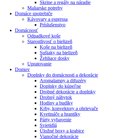
Skrine a regály na náradie
Maliarske potreby
Domáce spotrebiče
Kávovary a espressa
Príslušenstvo
Domácnosť
Odpadkové koše
Starostlivosť o bielizeň
Koše na bielizeň
Sušiaky na bielizeň
Žehliace dosky
Upratovanie
Domov
Doplnky do domácnosti a dekorácie
Aromalampy a difuzéry
Doplnky do kúpeľne
Drobné dekorácie a doplnky
Drobný nábytok
Hodiny a budíky
Krby, konvektory a ohrievače
Kvetináče a hrantíky
Párty vybavenie
Svietidlá
Úložné boxy a krabice
Vianočné dekorácie