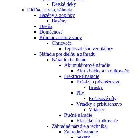
Detské deky
Dielňa, stavba, záhrada
Bazény a doplnky
Bazény
Dielňa
Domácnosť
Kúrenie a ohrev vody
Ohrievače
Teplovzdušné ventilátory
Náradie pre dielňu a záhradu
Náradie do dielne
Akumulátorové náradie
Aku vŕtačky a skrutkovače
Elektrické náradie
Brúsky a príslušenstvo
Brúsky
Píly
Reťazové píly
Vŕtačky a príslušenstvo
Vŕtačky
Ručné náradie
Klasické skrutkovače
Záhradné náradie a technika
Záhradné náradie
Sekery