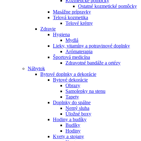
Kozmetické pomôcky
Ostatné kozmetické pomôcky
Masážne prípravky
Telová kozmetika
Telové krémy
Zdravie
Hygiena
Mydlá
Lieky, vitamíny a potravinové doplnky
Arómaterapia
Športová medicína
Zdravotné bandáže a ortézy
Nábytok
Bytové doplnky a dekorácie
Bytové dekorácie
Obrazy
Samolepky na stenu
Tapety
Doplnky do spálne
Nemý sluha
Úložné boxy
Hodiny a budíky
Budíky
Hodiny
Kvety a stojany