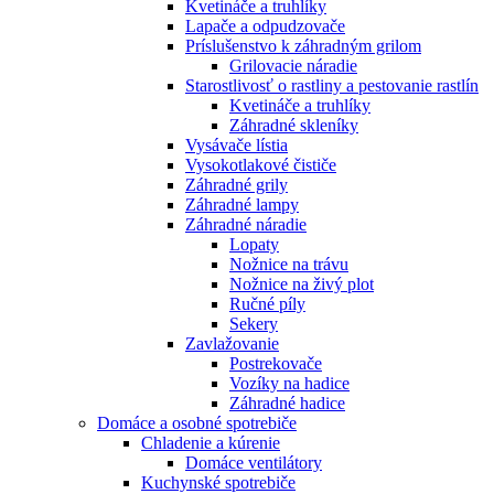
Kvetináče a truhlíky
Lapače a odpudzovače
Príslušenstvo k záhradným grilom
Grilovacie náradie
Starostlivosť o rastliny a pestovanie rastlín
Kvetináče a truhlíky
Záhradné skleníky
Vysávače lístia
Vysokotlakové čističe
Záhradné grily
Záhradné lampy
Záhradné náradie
Lopaty
Nožnice na trávu
Nožnice na živý plot
Ručné píly
Sekery
Zavlažovanie
Postrekovače
Vozíky na hadice
Záhradné hadice
Domáce a osobné spotrebiče
Chladenie a kúrenie
Domáce ventilátory
Kuchynské spotrebiče