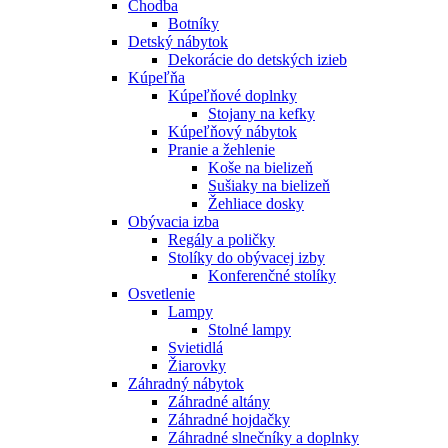
Chodba
Botníky
Detský nábytok
Dekorácie do detských izieb
Kúpeľňa
Kúpeľňové doplnky
Stojany na kefky
Kúpeľňový nábytok
Pranie a žehlenie
Koše na bielizeň
Sušiaky na bielizeň
Žehliace dosky
Obývacia izba
Regály a poličky
Stolíky do obývacej izby
Konferenčné stolíky
Osvetlenie
Lampy
Stolné lampy
Svietidlá
Žiarovky
Záhradný nábytok
Záhradné altány
Záhradné hojdačky
Záhradné slnečníky a doplnky