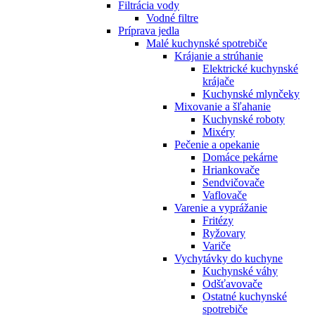
Filtrácia vody
Vodné filtre
Príprava jedla
Malé kuchynské spotrebiče
Krájanie a strúhanie
Elektrické kuchynské
krájače
Kuchynské mlynčeky
Mixovanie a šľahanie
Kuchynské roboty
Mixéry
Pečenie a opekanie
Domáce pekárne
Hriankovače
Sendvičovače
Vaflovače
Varenie a vyprážanie
Fritézy
Ryžovary
Variče
Vychytávky do kuchyne
Kuchynské váhy
Odšťavovače
Ostatné kuchynské
spotrebiče