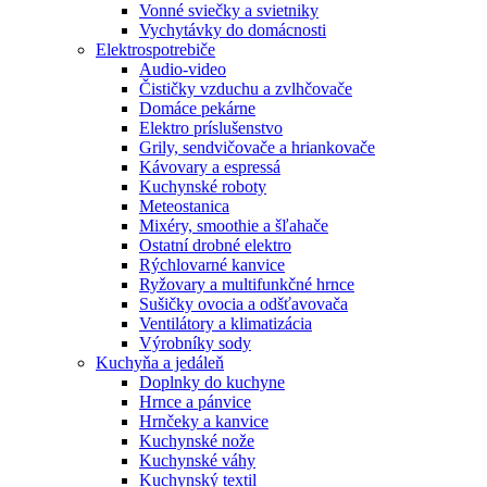
Vonné sviečky a svietniky
Vychytávky do domácnosti
Elektrospotrebiče
Audio-video
Čističky vzduchu a zvlhčovače
Domáce pekárne
Elektro príslušenstvo
Grily, sendvičovače a hriankovače
Kávovary a espressá
Kuchynské roboty
Meteostanica
Mixéry, smoothie a šľahače
Ostatní drobné elektro
Rýchlovarné kanvice
Ryžovary a multifunkčné hrnce
Sušičky ovocia a odšťavovača
Ventilátory a klimatizácia
Výrobníky sody
Kuchyňa a jedáleň
Doplnky do kuchyne
Hrnce a pánvice
Hrnčeky a kanvice
Kuchynské nože
Kuchynské váhy
Kuchynský textil