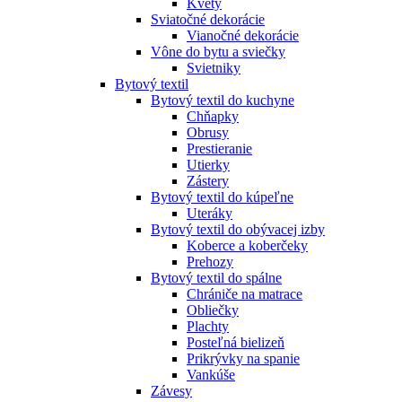
Kvety
Sviatočné dekorácie
Vianočné dekorácie
Vône do bytu a sviečky
Svietniky
Bytový textil
Bytový textil do kuchyne
Chňapky
Obrusy
Prestieranie
Utierky
Zástery
Bytový textil do kúpeľne
Uteráky
Bytový textil do obývacej izby
Koberce a koberčeky
Prehozy
Bytový textil do spálne
Chrániče na matrace
Obliečky
Plachty
Posteľná bielizeň
Prikrývky na spanie
Vankúše
Závesy