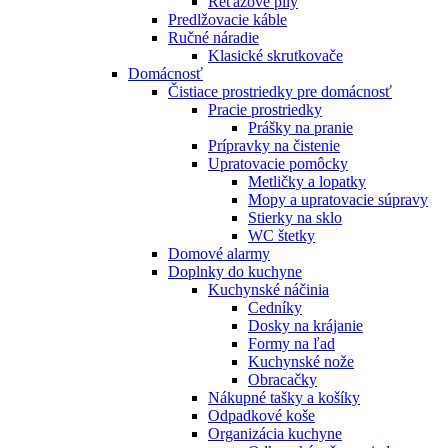
Reťazové píly
Predlžovacie káble
Ručné náradie
Klasické skrutkovače
Domácnosť
Čistiace prostriedky pre domácnosť
Pracie prostriedky
Prášky na pranie
Prípravky na čistenie
Upratovacie pomôcky
Metličky a lopatky
Mopy a upratovacie súpravy
Stierky na sklo
WC štetky
Domové alarmy
Doplnky do kuchyne
Kuchynské náčinia
Cedníky
Dosky na krájanie
Formy na ľad
Kuchynské nože
Obracačky
Nákupné tašky a košíky
Odpadkové koše
Organizácia kuchyne