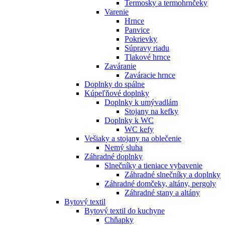
Termosky a termohrnčeky
Varenie
Hrnce
Panvice
Pokrievky
Súpravy riadu
Tlakové hrnce
Zaváranie
Zaváracie hrnce
Doplnky do spálne
Kúpeľňové doplnky
Doplnky k umývadlám
Stojany na kefky
Doplnky k WC
WC kefy
Vešiaky a stojany na oblečenie
Nemý sluha
Záhradné doplnky
Slnečníky a tieniace vybavenie
Záhradné slnečníky a doplnky
Záhradné domčeky, altány, pergoly
Záhradné stany a altány
Bytový textil
Bytový textil do kuchyne
Chňapky