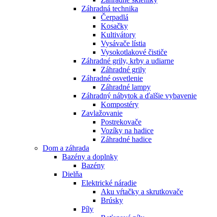
Záhradná technika
Čerpadlá
Kosačky
Kultivátory
Vysávače lístia
Vysokotlakové čističe
Záhradné grily, krby a udiarne
Záhradné grily
Záhradné osvetlenie
Záhradné lampy
Záhradný nábytok a ďalšie vybavenie
Kompostéry
Zavlažovanie
Postrekovače
Vozíky na hadice
Záhradné hadice
Dom a záhrada
Bazény a doplnky
Bazény
Dielňa
Elektrické náradie
Aku vŕtačky a skrutkovače
Brúsky
Píly