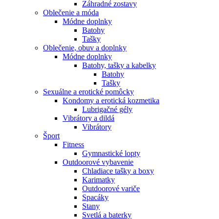
Záhradné zostavy
Oblečenie a móda
Módne doplnky
Batohy
Tašky
Oblečenie, obuv a doplnky
Módne doplnky
Batohy, tašky a kabelky
Batohy
Tašky
Sexuálne a erotické pomôcky
Kondomy a erotická kozmetika
Lubrigačné gély
Vibrátory a dildá
Vibrátory
Šport
Fitness
Gymnastické lopty
Outdoorové vybavenie
Chladiace tašky a boxy
Karimatky
Outdoorové variče
Spacáky
Stany
Svetlá a baterky