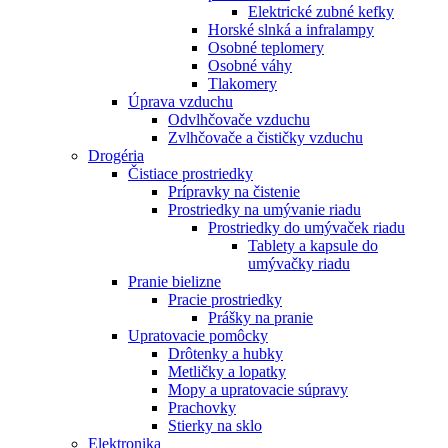
Elektrické zubné kefky
Horské slnká a infralampy
Osobné teplomery
Osobné váhy
Tlakomery
Úprava vzduchu
Odvlhčovače vzduchu
Zvlhčovače a čističky vzduchu
Drogéria
Čistiace prostriedky
Prípravky na čistenie
Prostriedky na umývanie riadu
Prostriedky do umývaček riadu
Tablety a kapsule do
umývačky riadu
Pranie bielizne
Pracie prostriedky
Prášky na pranie
Upratovacie pomôcky
Drôtenky a hubky
Metličky a lopatky
Mopy a upratovacie súpravy
Prachovky
Stierky na sklo
Elektronika