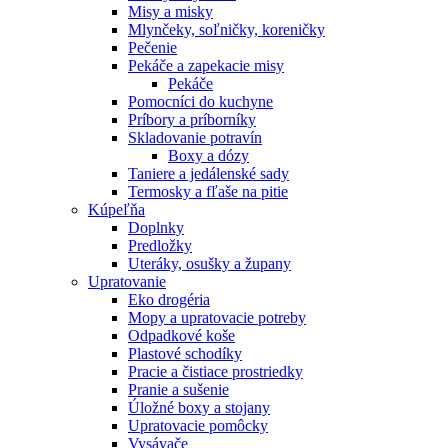
Misy a misky
Mlynčeky, soľničky, koreničky
Pečenie
Pekáče a zapekacie misy
Pekáče
Pomocníci do kuchyne
Príbory a príborníky
Skladovanie potravín
Boxy a dózy
Taniere a jedálenské sady
Termosky a fľaše na pitie
Kúpeľňa
Doplnky
Predložky
Uteráky, osušky a župany
Upratovanie
Eko drogéria
Mopy a upratovacie potreby
Odpadkové koše
Plastové schodíky
Pracie a čistiace prostriedky
Pranie a sušenie
Úložné boxy a stojany
Upratovacie pomôcky
Vysávače