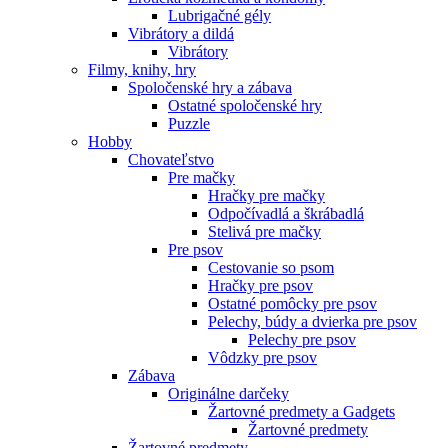
Lubrigačné gély
Vibrátory a dildá
Vibrátory
Filmy, knihy, hry
Spoločenské hry a zábava
Ostatné spoločenské hry
Puzzle
Hobby
Chovateľstvo
Pre mačky
Hračky pre mačky
Odpočívadlá a škrábadlá
Stelivá pre mačky
Pre psov
Cestovanie so psom
Hračky pre psov
Ostatné pomôcky pre psov
Pelechy, búdy a dvierka pre psov
Pelechy pre psov
Vôdzky pre psov
Zábava
Originálne darčeky
Žartovné predmety a Gadgets
Žartovné predmety
Žartovné predmety