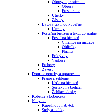
Obrusy a prestieranie
Obrusy
Prestieranie
Utierky
Zástery
Bytový textil do kúpeľne
Uteráky
Posteľná bielizeň a textil do spálne
Posteľná bielizeň
Chrániče na matrace
Obliečky
Plachty
Prikrývky
Vankúše
Prehozy
Závesy
Domáce potreby a upratovanie
Pranie a žehlenie
Koše na bielizeň
Sušiaky na bielizeň
Žehliace dosky
Koberce a koberčeky
Nábytok
Kúpeľňový nábytok
Stoly a stolíky