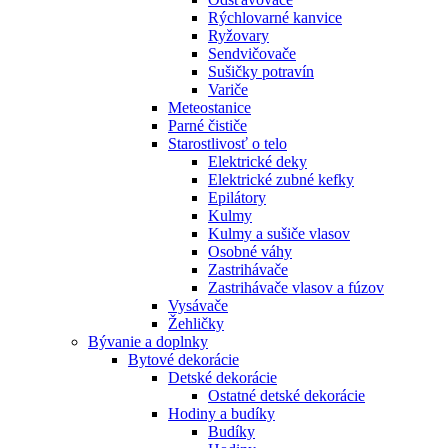
Rýchlovarné kanvice
Ryžovary
Sendvičovače
Sušičky potravín
Variče
Meteostanice
Parné čističe
Starostlivosť o telo
Elektrické deky
Elektrické zubné kefky
Epilátory
Kulmy
Kulmy a sušiče vlasov
Osobné váhy
Zastrihávače
Zastrihávače vlasov a fúzov
Vysávače
Žehličky
Bývanie a doplnky
Bytové dekorácie
Detské dekorácie
Ostatné detské dekorácie
Hodiny a budíky
Budíky