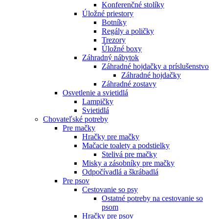
Konferenčné stolíky
Úložné priestory
Botníky
Regály a poličky
Trezory
Úložné boxy
Záhradný nábytok
Záhradné hojdačky a príslušenstvo
Záhradné hojdačky
Záhradné zostavy
Osvetlenie a svietidlá
Lampičky
Svietidlá
Chovateľské potreby
Pre mačky
Hračky pre mačky
Mačacie toalety a podstielky
Stelivá pre mačky
Misky a zásobníky pre mačky
Odpočívadlá a škrábadlá
Pre psov
Cestovanie so psy
Ostatné potreby na cestovanie so
psom
Hračky pre psov