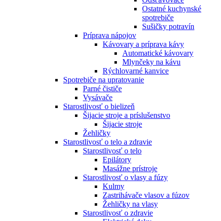
Ostatné kuchynské
spotrebiče
Sušičky potravín
Príprava nápojov
Kávovary a príprava kávy
Automatické kávovary
Mlynčeky na kávu
Rýchlovarné kanvice
Spotrebiče na upratovanie
Parné čističe
Vysávače
Starostlivosť o bielizeň
Šijacie stroje a príslušenstvo
Šijacie stroje
Žehličky
Starostlivosť o telo a zdravie
Starostlivosť o telo
Epilátory
Masážne prístroje
Starostlivosť o vlasy a fúzy
Kulmy
Zastrihávače vlasov a fúzov
Žehličky na vlasy
Starostlivosť o zdravie