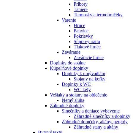
Príbory
Taniere
Termosky a termohrnčeky
Varenie
Hrnce
Panvice
Pokrievky
Súpravy riadu
Tlakové hrnce
Zaváranie
Zaváracie hrnce
Doplnky do spálne
Kúpeľňové doplnky
Doplnky k umývadlám
Stojany na kefky
Doplnky k WC
WC kefy
Vešiaky a stojany na oblečenie
Nemý sluha
Záhradné doplnky
Slnečníky a tieniace vybavenie
Záhradné slnečníky a doplnky
Záhradné domčeky, altány, pergoly
Záhradné stany a altány
Bytový textil