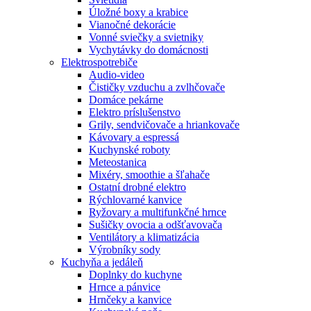
Úložné boxy a krabice
Vianočné dekorácie
Vonné sviečky a svietniky
Vychytávky do domácnosti
Elektrospotrebiče
Audio-video
Čističky vzduchu a zvlhčovače
Domáce pekárne
Elektro príslušenstvo
Grily, sendvičovače a hriankovače
Kávovary a espressá
Kuchynské roboty
Meteostanica
Mixéry, smoothie a šľahače
Ostatní drobné elektro
Rýchlovarné kanvice
Ryžovary a multifunkčné hrnce
Sušičky ovocia a odšťavovača
Ventilátory a klimatizácia
Výrobníky sody
Kuchyňa a jedáleň
Doplnky do kuchyne
Hrnce a pánvice
Hrnčeky a kanvice