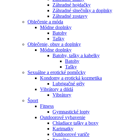
Záhradné hojdačky
Záhradné slnečníky a doplnky
Záhradné zostavy
Oblečenie a móda
Módne doplnky
Batohy
Tašky
Oblečenie, obuv a doplnky
Módne doplnky
Batohy, tašky a kabelky
Batohy
Tašky
Sexuálne a erotické pomôcky
Kondomy a erotická kozmetika
Lubrigačné gély
Vibrátory a dildá
Vibrátory
Šport
Fitness
Gymnastické lopty
Outdoorové vybavenie
Chladiace tašky a boxy
Karimatky
Outdoorové variče
Spacáky