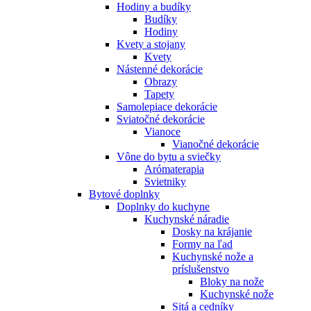
Hodiny a budíky
Budíky
Hodiny
Kvety a stojany
Kvety
Nástenné dekorácie
Obrazy
Tapety
Samolepiace dekorácie
Sviatočné dekorácie
Vianoce
Vianočné dekorácie
Vône do bytu a sviečky
Arómaterapia
Svietniky
Bytové doplnky
Doplnky do kuchyne
Kuchynské náradie
Dosky na krájanie
Formy na ľad
Kuchynské nože a
príslušenstvo
Bloky na nože
Kuchynské nože
Sitá a cedníky