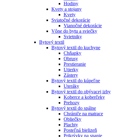
Hodiny
Kvety a stojany
Kvety
Sviatočné dekorácie
Vianočné dekorácie
Vône do bytu a sviečky
Svietniky
Bytový textil
Bytový textil do kuchyne
Chňapky
Obrusy
Prestieranie
Utierky
Zástery
Bytový textil do kúpeľne
Uteráky
Bytový textil do obývacej izby
Koberce a koberčeky
Prehozy
Bytový textil do spálne
Chrániče na matrace
Obliečky
Plachty
Posteľná bielizeň
Prikrývky na spanie