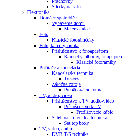
Prachovky
Stierky na sklo
Elektronika
Domáce spotrebiče
Vybavenie domu
Meteostanice
Foto
Klasické fotorámčeky
Foto, kamery, optika
Príslušenstvo k fotoaparátom
Rámčeky, albumy, fotopapiere
Klasické fotorámiky
Počítače a kancelária
Kancelárska technika
Trezory
Záložné zdroje
Prepäťové ochrany
TV, audio, video
Príslušenstvo k TV, audio-video
Príslušenstvo k TV
Predlžovacie káble
Satelitná a digitálna technika
Set-top boxy
TV, video, audio
DVB-T/S technika