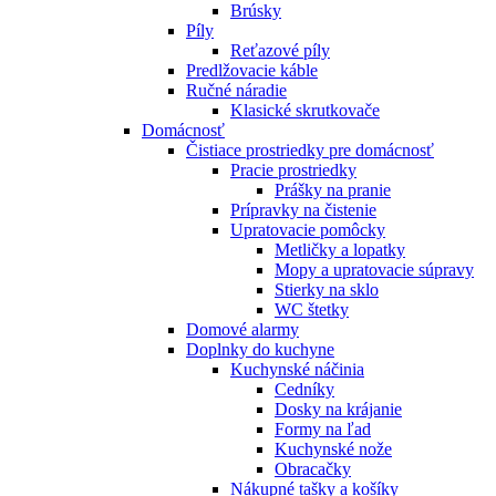
Brúsky
Píly
Reťazové píly
Predlžovacie káble
Ručné náradie
Klasické skrutkovače
Domácnosť
Čistiace prostriedky pre domácnosť
Pracie prostriedky
Prášky na pranie
Prípravky na čistenie
Upratovacie pomôcky
Metličky a lopatky
Mopy a upratovacie súpravy
Stierky na sklo
WC štetky
Domové alarmy
Doplnky do kuchyne
Kuchynské náčinia
Cedníky
Dosky na krájanie
Formy na ľad
Kuchynské nože
Obracačky
Nákupné tašky a košíky