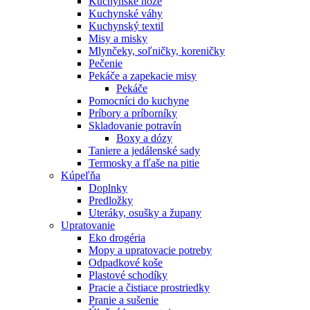
Kuchynské nože
Kuchynské váhy
Kuchynský textil
Misy a misky
Mlynčeky, soľničky, koreničky
Pečenie
Pekáče a zapekacie misy
Pekáče
Pomocníci do kuchyne
Príbory a príborníky
Skladovanie potravín
Boxy a dózy
Taniere a jedálenské sady
Termosky a fľaše na pitie
Kúpeľňa
Doplnky
Predložky
Uteráky, osušky a župany
Upratovanie
Eko drogéria
Mopy a upratovacie potreby
Odpadkové koše
Plastové schodíky
Pracie a čistiace prostriedky
Pranie a sušenie