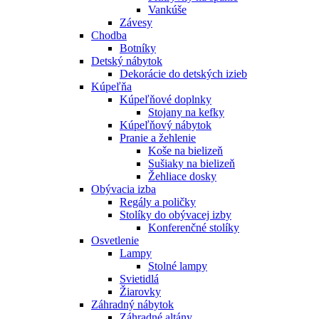
Vankúše
Závesy
Chodba
Botníky
Detský nábytok
Dekorácie do detských izieb
Kúpeľňa
Kúpeľňové doplnky
Stojany na kefky
Kúpeľňový nábytok
Pranie a žehlenie
Koše na bielizeň
Sušiaky na bielizeň
Žehliace dosky
Obývacia izba
Regály a poličky
Stolíky do obývacej izby
Konferenčné stolíky
Osvetlenie
Lampy
Stolné lampy
Svietidlá
Žiarovky
Záhradný nábytok
Záhradné altány