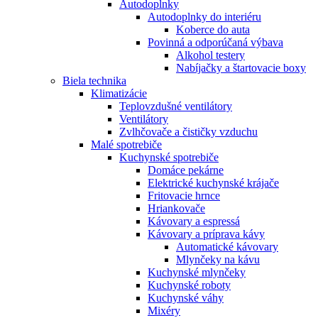
Autodoplnky
Autodoplnky do interiéru
Koberce do auta
Povinná a odporúčaná výbava
Alkohol testery
Nabíjačky a štartovacie boxy
Biela technika
Klimatizácie
Teplovzdušné ventilátory
Ventilátory
Zvlhčovače a čističky vzduchu
Malé spotrebiče
Kuchynské spotrebiče
Domáce pekárne
Elektrické kuchynské krájače
Fritovacie hrnce
Hriankovače
Kávovary a espressá
Kávovary a príprava kávy
Automatické kávovary
Mlynčeky na kávu
Kuchynské mlynčeky
Kuchynské roboty
Kuchynské váhy
Mixéry