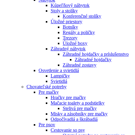
Kúpeľňový nábytok
Stoly a stolíky
Konferenčné stolíky
Úložné priestory
Botníky
Regály a poličky
Trezory
Úložné boxy
Záhradný nábytok
Záhradné hojdačky a príslušenstvo
Záhradné hojdačky
Záhradné zostavy
Osvetlenie a svietidlá
Lampičky
Svietidlá
Chovateľské potreby
Pre mačky
Hračky pre mačky
Mačacie toalety a podstielky
Stelivá pre mačky
Misky a zásobníky pre mačky
Odpočívadlá a škrábadlá
Pre psov
Cestovanie so psy