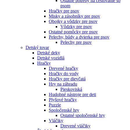
Ostatné potreby na cestovanie so
psom
Hračky pre psov
Misky a zásobníky pre psov
Obojky a vôdzky pre psov
Vôdzky pre psov
Ostatné pomôcky pre psov
Pelechy, búdy a dvierka pre psov
Pelechy pre psov
Detský tovar
Detské deky
Detské vozidlá
Hračky
Drevené hračky
Hračky do vody
Hračky pre dievčatá
Hry na záhradu
Pieskoviská
Hudobné nástroje pre deti
Plyšové hračky
Puzzle
Spoločenské hry
Ostatné spoločenské hry
Vláčiky
Drevené vláčiky