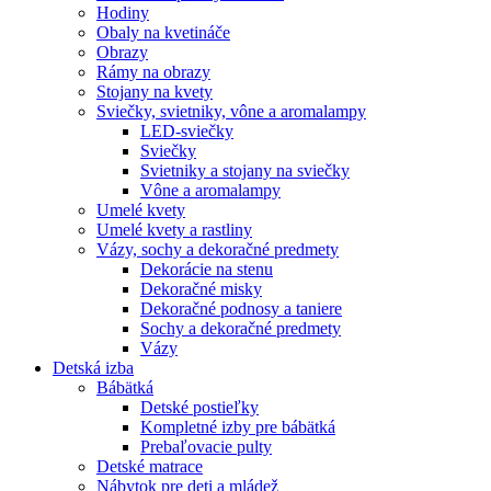
Hodiny
Obaly na kvetináče
Obrazy
Rámy na obrazy
Stojany na kvety
Sviečky, svietniky, vône a aromalampy
LED-sviečky
Sviečky
Svietniky a stojany na sviečky
Vône a aromalampy
Umelé kvety
Umelé kvety a rastliny
Vázy, sochy a dekoračné predmety
Dekorácie na stenu
Dekoračné misky
Dekoračné podnosy a taniere
Sochy a dekoračné predmety
Vázy
Detská izba
Bábätká
Detské postieľky
Kompletné izby pre bábätká
Prebaľovacie pulty
Detské matrace
Nábytok pre deti a mládež