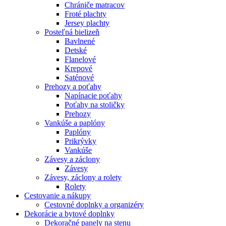
Chrániče matracov
Froté plachty
Jersey plachty
Posteľná bielizeň
Bavlnené
Detské
Flanelové
Krepové
Saténové
Prehozy a poťahy
Napínacie poťahy
Poťahy na stoličky
Prehozy
Vankúše a paplóny
Paplóny
Prikrývky
Vankúše
Závesy a záclony
Závesy
Závesy, záclony a rolety
Rolety
Cestovanie a nákupy
Cestovné doplnky a organizéry
Dekorácie a bytové doplnky
Dekoračné panely na stenu