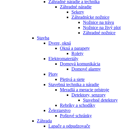
Záhradné náradie a technika
Záhradné náradie
Sekery
Záhradnícke nožnice
Nožnice na trávu
Nožnice na živý plot
Záhradné nožnice
Stavba
Dvere, okná
Okná a parapety
Rolety
Elektromateriály
Domová komunikácia
Domové alarmy
Ploty
Pletivá a siete
Stavebná technika a náradie
Meradlá a meracie prístroje
Detektory, senzory
Stavebné detektory
Rebríky a schodíky
Železiarstvo
Poštové schránky
Záhrada
Lapače a odpudzovače