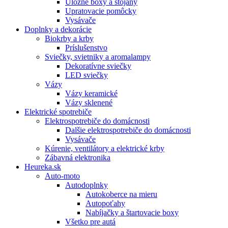
Úložné boxy a stojany
Upratovacie pomôcky
Vysávače
Doplnky a dekorácie
Biokrby a krby
Príslušenstvo
Sviečky, svietniky a aromalampy
Dekoratívne sviečky
LED sviečky
Vázy
Vázy keramické
Vázy sklenené
Elektrické spotrebiče
Elektrospotrebiče do domácnosti
Dalšie elektrospotrebiče do domácnosti
Vysávače
Kúrenie, ventilátory a elektrické krby
Zábavná elektronika
Heureka.sk
Auto-moto
Autodoplnky
Autokoberce na mieru
Autopoťahy
Nabíjačky a štartovacie boxy
Všetko pre autá