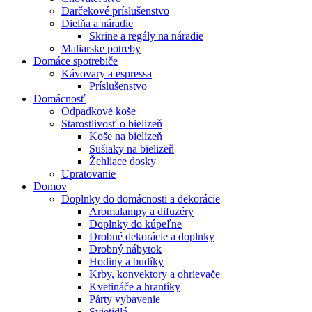
Darčekové príslušenstvo
Dielňa a náradie
Skrine a regály na náradie
Maliarske potreby
Domáce spotrebiče
Kávovary a espressa
Príslušenstvo
Domácnosť
Odpadkové koše
Starostlivosť o bielizeň
Koše na bielizeň
Sušiaky na bielizeň
Žehliace dosky
Upratovanie
Domov
Doplnky do domácnosti a dekorácie
Aromalampy a difuzéry
Doplnky do kúpeľne
Drobné dekorácie a doplnky
Drobný nábytok
Hodiny a budíky
Krby, konvektory a ohrievače
Kvetináče a hrantíky
Párty vybavenie
Svietidlá