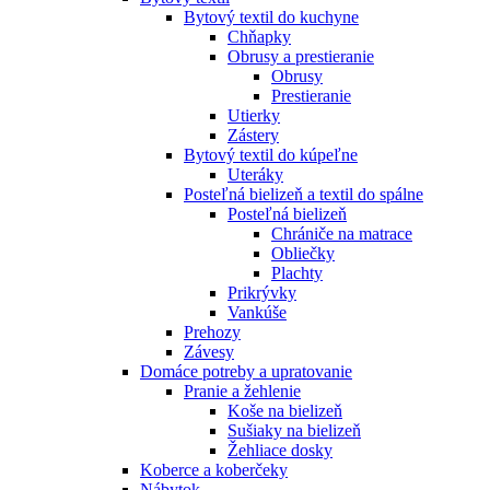
Bytový textil do kuchyne
Chňapky
Obrusy a prestieranie
Obrusy
Prestieranie
Utierky
Zástery
Bytový textil do kúpeľne
Uteráky
Posteľná bielizeň a textil do spálne
Posteľná bielizeň
Chrániče na matrace
Obliečky
Plachty
Prikrývky
Vankúše
Prehozy
Závesy
Domáce potreby a upratovanie
Pranie a žehlenie
Koše na bielizeň
Sušiaky na bielizeň
Žehliace dosky
Koberce a koberčeky
Nábytok