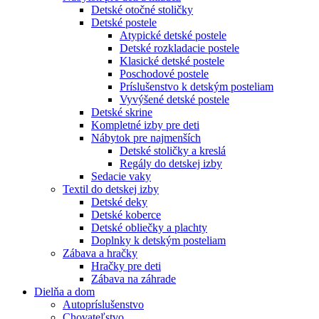
Detské otočné stoličky
Detské postele
Atypické detské postele
Detské rozkladacie postele
Klasické detské postele
Poschodové postele
Príslušenstvo k detským posteliam
Vyvýšené detské postele
Detské skrine
Kompletné izby pre deti
Nábytok pre najmenších
Detské stoličky a kreslá
Regály do detskej izby
Sedacie vaky
Textil do detskej izby
Detské deky
Detské koberce
Detské obliečky a plachty
Doplnky k detským posteliam
Zábava a hračky
Hračky pre deti
Zábava na záhrade
Dielňa a dom
Autopríslušenstvo
Chovateľstvo