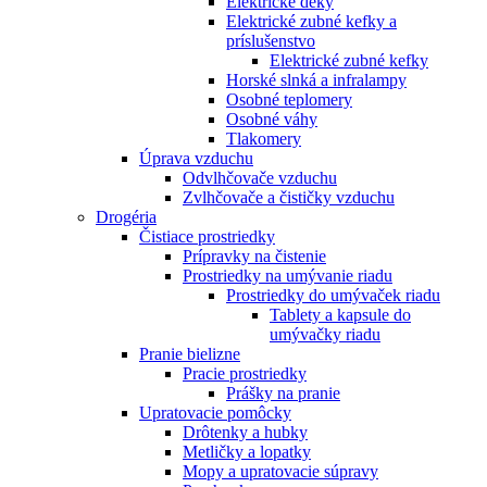
Elektrické deky
Elektrické zubné kefky a
príslušenstvo
Elektrické zubné kefky
Horské slnká a infralampy
Osobné teplomery
Osobné váhy
Tlakomery
Úprava vzduchu
Odvlhčovače vzduchu
Zvlhčovače a čističky vzduchu
Drogéria
Čistiace prostriedky
Prípravky na čistenie
Prostriedky na umývanie riadu
Prostriedky do umývaček riadu
Tablety a kapsule do
umývačky riadu
Pranie bielizne
Pracie prostriedky
Prášky na pranie
Upratovacie pomôcky
Drôtenky a hubky
Metličky a lopatky
Mopy a upratovacie súpravy