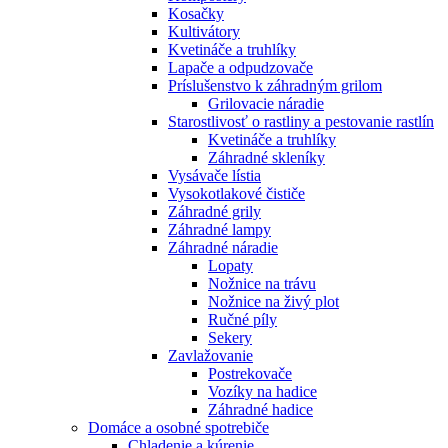
Kosačky
Kultivátory
Kvetináče a truhlíky
Lapače a odpudzovače
Príslušenstvo k záhradným grilom
Grilovacie náradie
Starostlivosť o rastliny a pestovanie rastlín
Kvetináče a truhlíky
Záhradné skleníky
Vysávače lístia
Vysokotlakové čističe
Záhradné grily
Záhradné lampy
Záhradné náradie
Lopaty
Nožnice na trávu
Nožnice na živý plot
Ručné píly
Sekery
Zavlažovanie
Postrekovače
Vozíky na hadice
Záhradné hadice
Domáce a osobné spotrebiče
Chladenie a kúrenie