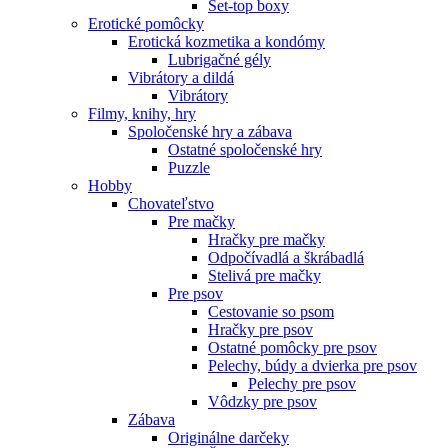
Set-top boxy
Erotické pomôcky
Erotická kozmetika a kondómy
Lubrigačné gély
Vibrátory a dildá
Vibrátory
Filmy, knihy, hry
Spoločenské hry a zábava
Ostatné spoločenské hry
Puzzle
Hobby
Chovateľstvo
Pre mačky
Hračky pre mačky
Odpočívadlá a škrábadlá
Stelivá pre mačky
Pre psov
Cestovanie so psom
Hračky pre psov
Ostatné pomôcky pre psov
Pelechy, búdy a dvierka pre psov
Pelechy pre psov
Vôdzky pre psov
Zábava
Originálne darčeky