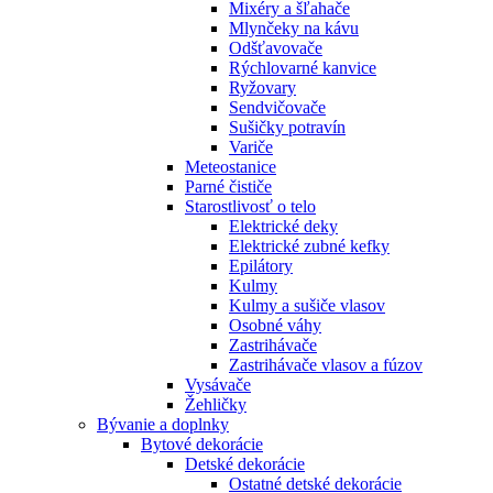
Mixéry a šľahače
Mlynčeky na kávu
Odšťavovače
Rýchlovarné kanvice
Ryžovary
Sendvičovače
Sušičky potravín
Variče
Meteostanice
Parné čističe
Starostlivosť o telo
Elektrické deky
Elektrické zubné kefky
Epilátory
Kulmy
Kulmy a sušiče vlasov
Osobné váhy
Zastrihávače
Zastrihávače vlasov a fúzov
Vysávače
Žehličky
Bývanie a doplnky
Bytové dekorácie
Detské dekorácie
Ostatné detské dekorácie