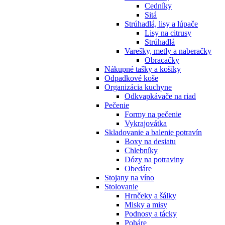
Cedníky
Sitá
Strúhadlá, lisy a lúpače
Lisy na citrusy
Strúhadlá
Varešky, metly a naberačky
Obracačky
Nákupné tašky a košíky
Odpadkové koše
Organizácia kuchyne
Odkvapkávače na riad
Pečenie
Formy na pečenie
Vykrajovátka
Skladovanie a balenie potravín
Boxy na desiatu
Chlebníky
Dózy na potraviny
Obedáre
Stojany na víno
Stolovanie
Hrnčeky a šálky
Misky a misy
Podnosy a tácky
Poháre