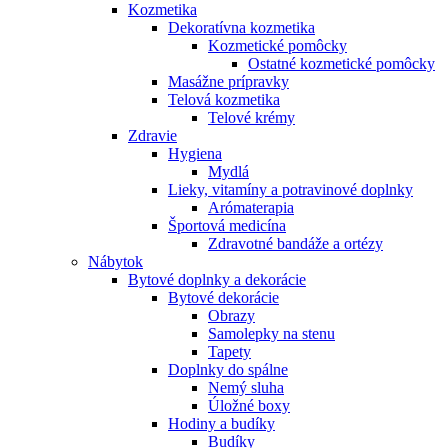
Kozmetika
Dekoratívna kozmetika
Kozmetické pomôcky
Ostatné kozmetické pomôcky
Masážne prípravky
Telová kozmetika
Telové krémy
Zdravie
Hygiena
Mydlá
Lieky, vitamíny a potravinové doplnky
Arómaterapia
Športová medicína
Zdravotné bandáže a ortézy
Nábytok
Bytové doplnky a dekorácie
Bytové dekorácie
Obrazy
Samolepky na stenu
Tapety
Doplnky do spálne
Nemý sluha
Úložné boxy
Hodiny a budíky
Budíky