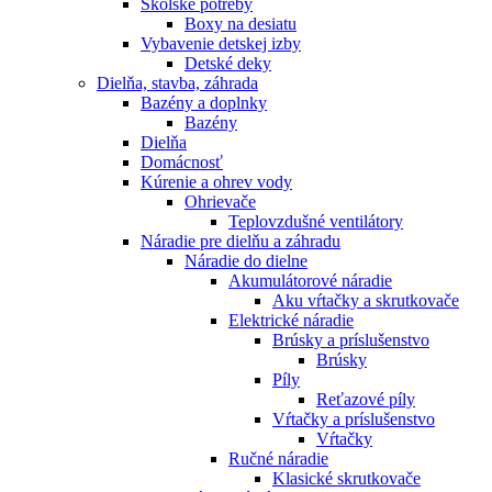
Školské potreby
Boxy na desiatu
Vybavenie detskej izby
Detské deky
Dielňa, stavba, záhrada
Bazény a doplnky
Bazény
Dielňa
Domácnosť
Kúrenie a ohrev vody
Ohrievače
Teplovzdušné ventilátory
Náradie pre dielňu a záhradu
Náradie do dielne
Akumulátorové náradie
Aku vŕtačky a skrutkovače
Elektrické náradie
Brúsky a príslušenstvo
Brúsky
Píly
Reťazové píly
Vŕtačky a príslušenstvo
Vŕtačky
Ručné náradie
Klasické skrutkovače