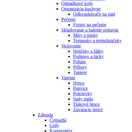
Odpadkové koše
Organizácia kuchyne
Odkvapkávače na riad
Pečenie
Formy na pečenie
Skladovanie a balenie potravín
Misy a misky
Termosky a termohrnčeky
Stolovanie
Hrnčeky a šálky
Podnosy a tácky
Poháre
Príbory
Taniere
Varenie
Hrnce
Panvice
Pokrievky
Sady riadu
Tlakové hrnce
Zaváracie hrnce
Záhrada
Čerpadlá
Grily
Kompostéry