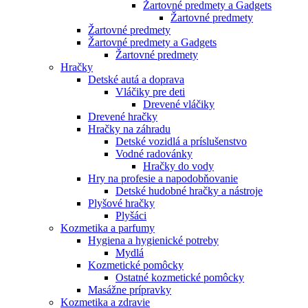
Žartovné predmety a Gadgets
Žartovné predmety
Žartovné predmety
Žartovné predmety a Gadgets
Žartovné predmety
Hračky
Detské autá a doprava
Vláčiky pre deti
Drevené vláčiky
Drevené hračky
Hračky na záhradu
Detské vozidlá a príslušenstvo
Vodné radovánky
Hračky do vody
Hry na profesie a napodobňovanie
Detské hudobné hračky a nástroje
Plyšové hračky
Plyšáci
Kozmetika a parfumy
Hygiena a hygienické potreby
Mydlá
Kozmetické pomôcky
Ostatné kozmetické pomôcky
Masážne prípravky
Kozmetika a zdravie