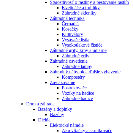
Starostlivosť o rastliny a pestovanie rastlín
Kvetináče a truhlíky
Záhradné skleníky
Záhradná technika
Čerpadlá
Kosačky
Kultivátory
Vysávače lístia
Vysokotlakové čističe
Záhradné grily, krby a udiarne
Záhradné grily
Záhradné osvetlenie
Záhradné lampy
Záhradný nábytok a ďalšie vybavenie
Kompostéry
Zavlažovanie
Postrekovače
Vozíky na hadice
Záhradné hadice
Dom a záhrada
Bazény a doplnky
Bazény
Dielňa
Elektrické náradie
Aku vŕtačky a skrutkovače