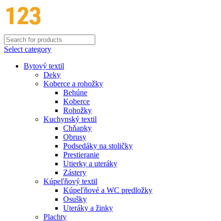
Select category
Bytový textil
Deky
Koberce a rohožky
Behúne
Koberce
Rohožky
Kuchynský textil
Chňapky
Obrusy
Podsedáky na stoličky
Prestieranie
Utierky a uteráky
Zástery
Kúpeľňový textil
Kúpeľňové a WC predložky
Osušky
Uteráky a žinky
Plachty