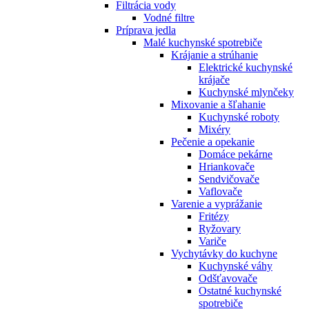
Filtrácia vody
Vodné filtre
Príprava jedla
Malé kuchynské spotrebiče
Krájanie a strúhanie
Elektrické kuchynské
krájače
Kuchynské mlynčeky
Mixovanie a šľahanie
Kuchynské roboty
Mixéry
Pečenie a opekanie
Domáce pekárne
Hriankovače
Sendvičovače
Vaflovače
Varenie a vyprážanie
Fritézy
Ryžovary
Variče
Vychytávky do kuchyne
Kuchynské váhy
Odšťavovače
Ostatné kuchynské
spotrebiče