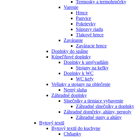
Termosky a termohrnčeky
Varenie
Hrnce
Panvice
Pokrievky
Súpravy riadu
Tlakové hrnce
Zaváranie
Zaváracie hrnce
Doplnky do spálne
Kúpeľňové doplnky
Doplnky k umývadlám
Stojany na kefky
Doplnky k WC
WC kefy
Vešiaky a stojany na oblečenie
Nemý sluha
Záhradné doplnky
Slnečníky a tieniace vybavenie
Záhradné slnečníky a doplnky
Záhradné domčeky, altány, pergoly
Záhradné stany a altány
Bytový textil
Bytový textil do kuchyne
Chňapky