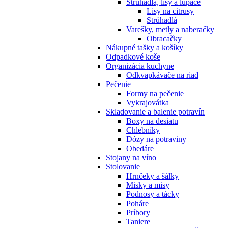
Strúhadlá, lisy a lúpače
Lisy na citrusy
Strúhadlá
Varešky, metly a naberačky
Obracačky
Nákupné tašky a košíky
Odpadkové koše
Organizácia kuchyne
Odkvapkávače na riad
Pečenie
Formy na pečenie
Vykrajovátka
Skladovanie a balenie potravín
Boxy na desiatu
Chlebníky
Dózy na potraviny
Obedáre
Stojany na víno
Stolovanie
Hrnčeky a šálky
Misky a misy
Podnosy a tácky
Poháre
Príbory
Taniere