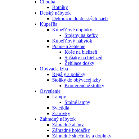
Chodba
Botníky
Detský nábytok
Dekorácie do detských izieb
Kúpeľňa
Kúpeľňové doplnky
Stojany na kefky
Kúpeľňový nábytok
Pranie a žehlenie
Koše na bielizeň
Sušiaky na bielizeň
Žehliace dosky
Obývacia izba
Regály a poličky
Stolíky do obývacej izby
Konferenčné stolíky
Osvetlenie
Lampy
Stolné lampy
Svietidlá
Žiarovky
Záhradný nábytok
Záhradné altány
Záhradné hojdačky
Záhradné slnečníky a doplnky