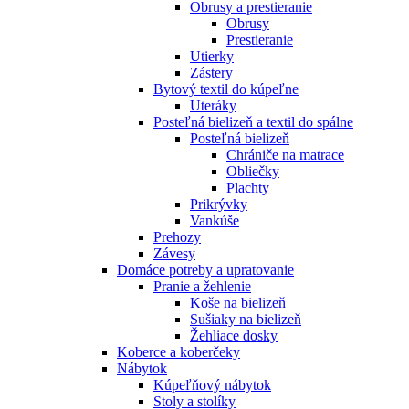
Obrusy a prestieranie
Obrusy
Prestieranie
Utierky
Zástery
Bytový textil do kúpeľne
Uteráky
Posteľná bielizeň a textil do spálne
Posteľná bielizeň
Chrániče na matrace
Obliečky
Plachty
Prikrývky
Vankúše
Prehozy
Závesy
Domáce potreby a upratovanie
Pranie a žehlenie
Koše na bielizeň
Sušiaky na bielizeň
Žehliace dosky
Koberce a koberčeky
Nábytok
Kúpeľňový nábytok
Stoly a stolíky