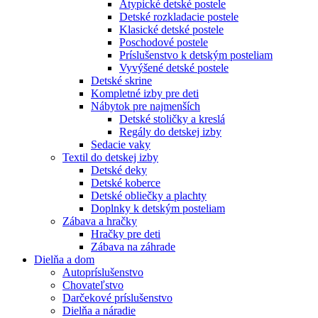
Atypické detské postele
Detské rozkladacie postele
Klasické detské postele
Poschodové postele
Príslušenstvo k detským posteliam
Vyvýšené detské postele
Detské skrine
Kompletné izby pre deti
Nábytok pre najmenších
Detské stoličky a kreslá
Regály do detskej izby
Sedacie vaky
Textil do detskej izby
Detské deky
Detské koberce
Detské obliečky a plachty
Doplnky k detským posteliam
Zábava a hračky
Hračky pre deti
Zábava na záhrade
Dielňa a dom
Autopríslušenstvo
Chovateľstvo
Darčekové príslušenstvo
Dielňa a náradie