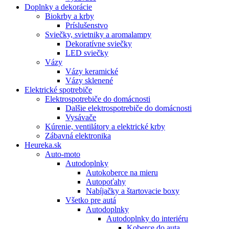
Doplnky a dekorácie
Biokrby a krby
Príslušenstvo
Sviečky, svietniky a aromalampy
Dekoratívne sviečky
LED sviečky
Vázy
Vázy keramické
Vázy sklenené
Elektrické spotrebiče
Elektrospotrebiče do domácnosti
Dalšie elektrospotrebiče do domácnosti
Vysávače
Kúrenie, ventilátory a elektrické krby
Zábavná elektronika
Heureka.sk
Auto-moto
Autodoplnky
Autokoberce na mieru
Autopoťahy
Nabíjačky a štartovacie boxy
Všetko pre autá
Autodoplnky
Autodoplnky do interiéru
Koberce do auta