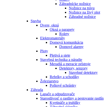
Záhradnícke nožnice
Nožnice na trávu
Nožnice na živý plot
Záhradné nožnice
Stavba
Dvere, okná
Okná a parapety
Rolety
Elektromateriály
Domová komunikácia
Domové alarmy
Ploty
Pletivá a siete
Stavebná technika a náradie
Meradlá a meracie prístroje
Detektory, senzory
Stavebné detektory
Rebríky a schodíky
Železiarstvo
Poštové schránky
Záhrada
Lapače a odpudzovače
Starostlivosť o rastliny a pestovanie rastlín
Kvetináče a truhlíky
Záhradné skleníky