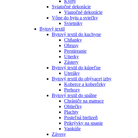
Kvety
Sviatočné dekorácie
Vianočné dekorácie
Vône do bytu a sviečky
Svietniky
Bytový textil
Bytový textil do kuchyne
Chňapky
Obrusy
Prestieranie
Utierky
Zástery
Bytový textil do kúpeľne
Uteráky
Bytový textil do obývacej izby
Koberce a koberčeky
Prehozy
Bytový textil do spálne
Chrániče na matrace
Obliečky
Plachty
Posteľná bielizeň
Prikrývky na spanie
Vankúše
Závesy