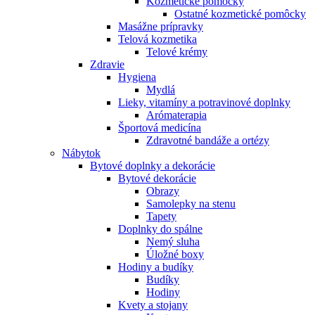
Kozmetické pomôcky
Ostatné kozmetické pomôcky
Masážne prípravky
Telová kozmetika
Telové krémy
Zdravie
Hygiena
Mydlá
Lieky, vitamíny a potravinové doplnky
Arómaterapia
Športová medicína
Zdravotné bandáže a ortézy
Nábytok
Bytové doplnky a dekorácie
Bytové dekorácie
Obrazy
Samolepky na stenu
Tapety
Doplnky do spálne
Nemý sluha
Úložné boxy
Hodiny a budíky
Budíky
Hodiny
Kvety a stojany