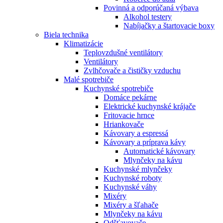
Povinná a odporúčaná výbava
Alkohol testery
Nabíjačky a štartovacie boxy
Biela technika
Klimatizácie
Teplovzdušné ventilátory
Ventilátory
Zvlhčovače a čističky vzduchu
Malé spotrebiče
Kuchynské spotrebiče
Domáce pekárne
Elektrické kuchynské krájače
Fritovacie hrnce
Hriankovače
Kávovary a espressá
Kávovary a príprava kávy
Automatické kávovary
Mlynčeky na kávu
Kuchynské mlynčeky
Kuchynské roboty
Kuchynské váhy
Mixéry
Mixéry a šľahače
Mlynčeky na kávu
Odšťavovače