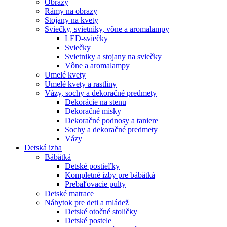
Obrazy
Rámy na obrazy
Stojany na kvety
Sviečky, svietniky, vône a aromalampy
LED-sviečky
Sviečky
Svietniky a stojany na sviečky
Vône a aromalampy
Umelé kvety
Umelé kvety a rastliny
Vázy, sochy a dekoračné predmety
Dekorácie na stenu
Dekoračné misky
Dekoračné podnosy a taniere
Sochy a dekoračné predmety
Vázy
Detská izba
Bábätká
Detské postieľky
Kompletné izby pre bábätká
Prebaľovacie pulty
Detské matrace
Nábytok pre deti a mládež
Detské otočné stoličky
Detské postele