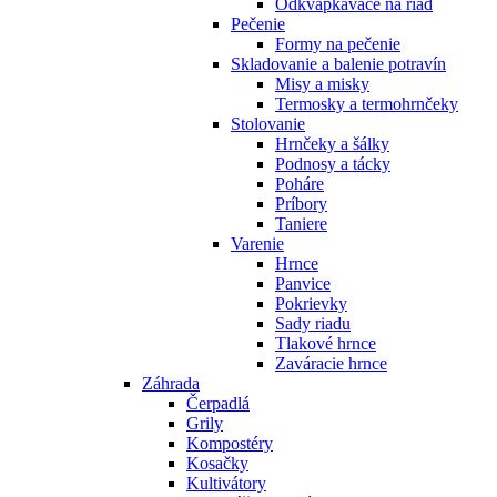
Odkvapkávače na riad
Pečenie
Formy na pečenie
Skladovanie a balenie potravín
Misy a misky
Termosky a termohrnčeky
Stolovanie
Hrnčeky a šálky
Podnosy a tácky
Poháre
Príbory
Taniere
Varenie
Hrnce
Panvice
Pokrievky
Sady riadu
Tlakové hrnce
Zaváracie hrnce
Záhrada
Čerpadlá
Grily
Kompostéry
Kosačky
Kultivátory