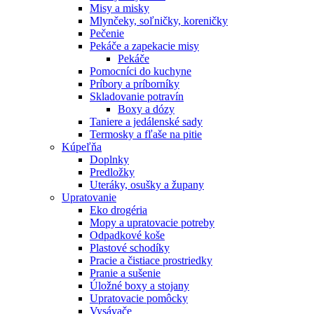
Misy a misky
Mlynčeky, soľničky, koreničky
Pečenie
Pekáče a zapekacie misy
Pekáče
Pomocníci do kuchyne
Príbory a príborníky
Skladovanie potravín
Boxy a dózy
Taniere a jedálenské sady
Termosky a fľaše na pitie
Kúpeľňa
Doplnky
Predložky
Uteráky, osušky a župany
Upratovanie
Eko drogéria
Mopy a upratovacie potreby
Odpadkové koše
Plastové schodíky
Pracie a čistiace prostriedky
Pranie a sušenie
Úložné boxy a stojany
Upratovacie pomôcky
Vysávače