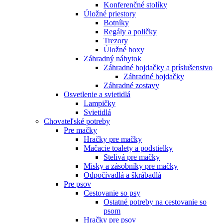
Konferenčné stolíky
Úložné priestory
Botníky
Regály a poličky
Trezory
Úložné boxy
Záhradný nábytok
Záhradné hojdačky a príslušenstvo
Záhradné hojdačky
Záhradné zostavy
Osvetlenie a svietidlá
Lampičky
Svietidlá
Chovateľské potreby
Pre mačky
Hračky pre mačky
Mačacie toalety a podstielky
Stelivá pre mačky
Misky a zásobníky pre mačky
Odpočívadlá a škrábadlá
Pre psov
Cestovanie so psy
Ostatné potreby na cestovanie so
psom
Hračky pre psov