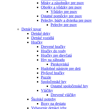
Misky a zásobníky pre psov
Obojky a vôdzky pre psov
Vôdzky pre psov
Ostatné pomôcky pre psov
Pelechy, búdy a dvierka pre psov
Pelechy pre psov
Detský tovar
Detské deky
Detské vozidlá
Hračky
Drevené hračky
Hračky do vody
Hračky pre dievčatá
Hry na záhradu
Pieskoviská
Hudobné nástroje pre deti
Plyšové hračky
Puzzle
Spoločenské hry
Ostatné spoločenské hry
Vláčiky
Drevené vláčiky
Školské potreby
Boxy na desiatu
Vybavenie detskej izby