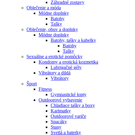
Záhradné zostavy
Oblečenie a móda
Módne doplnky
Batohy
Tašky
Oblečenie, obuv a doplnky
Módne doplnky
Batohy, tašky a kabelky
Batohy
Tašky
Sexuálne a erotické pomôcky
Kondomy a erotická kozmetika
Lubrigačné gély
Vibrátory a dildá
Vibrátory
Šport
Fitness
Gymnastické lopty
Outdoorové vybavenie
Chladiace tašky a boxy
Karimatky
Outdoorové variče
Spacáky
Stany
Svetlá a baterky