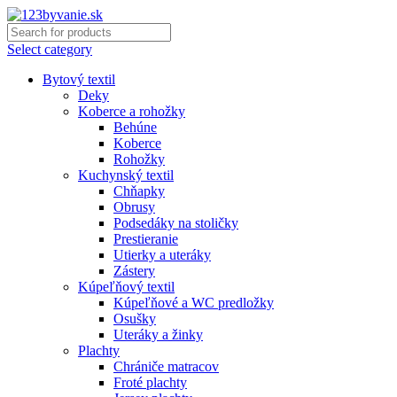
Select category
Bytový textil
Deky
Koberce a rohožky
Behúne
Koberce
Rohožky
Kuchynský textil
Chňapky
Obrusy
Podsedáky na stoličky
Prestieranie
Utierky a uteráky
Zástery
Kúpeľňový textil
Kúpeľňové a WC predložky
Osušky
Uteráky a žinky
Plachty
Chrániče matracov
Froté plachty