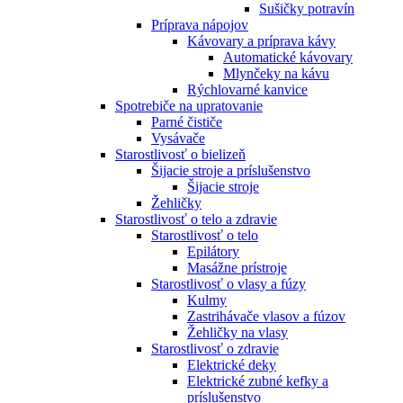
Sušičky potravín
Príprava nápojov
Kávovary a príprava kávy
Automatické kávovary
Mlynčeky na kávu
Rýchlovarné kanvice
Spotrebiče na upratovanie
Parné čističe
Vysávače
Starostlivosť o bielizeň
Šijacie stroje a príslušenstvo
Šijacie stroje
Žehličky
Starostlivosť o telo a zdravie
Starostlivosť o telo
Epilátory
Masážne prístroje
Starostlivosť o vlasy a fúzy
Kulmy
Zastrihávače vlasov a fúzov
Žehličky na vlasy
Starostlivosť o zdravie
Elektrické deky
Elektrické zubné kefky a
príslušenstvo