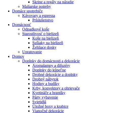
Skrine a regály na náradie
Maliarske potreby
Domáce spotrebiče
Kávovary a espressa
Príslušenstvo
Domácnosť
Odpadkové koše
Starostlivosť o bielizeň
Koše na bielizeň
Sušiaky na bielizeň
Žehliace dosky
Upratovanie
Domov
Doplnky do domácnosti a dekorácie
Aromalampy a difuzéry
Doplnky do kúpeľne
Drobné dekorácie a doplnky
Drobný nábytok
Hodiny a budíky
Krby, konvektory a ohrievače
Kvetináče a hrantíky
Párty vybavenie
Svietidlá
Úložné boxy a krabice
Vianočné dekorácie