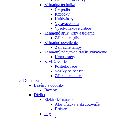
Záhradná technika
Čerpadlá
Kosačky
Kultivátory
Vysávače lístia
Vysokotlakové čističe
Záhradné grily, krby a udiarne
Záhradné grily
Záhradné osvetlenie
Záhradné lampy
Záhradný nábytok a ďalšie vybavenie
Kompostéry
Zavlažovanie
Postrekovače
Vozíky na hadice
Záhradné hadice
Dom a záhrada
Bazény a doplnky
Bazény
Dielňa
Elektrické náradie
Aku vŕtačky a skrutkovače
Brúsky
Píly