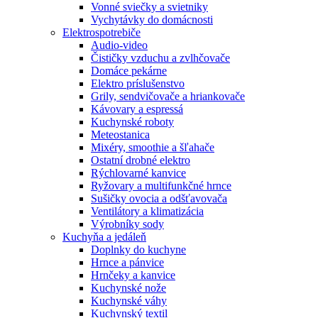
Vonné sviečky a svietniky
Vychytávky do domácnosti
Elektrospotrebiče
Audio-video
Čističky vzduchu a zvlhčovače
Domáce pekárne
Elektro príslušenstvo
Grily, sendvičovače a hriankovače
Kávovary a espressá
Kuchynské roboty
Meteostanica
Mixéry, smoothie a šľahače
Ostatní drobné elektro
Rýchlovarné kanvice
Ryžovary a multifunkčné hrnce
Sušičky ovocia a odšťavovača
Ventilátory a klimatizácia
Výrobníky sody
Kuchyňa a jedáleň
Doplnky do kuchyne
Hrnce a pánvice
Hrnčeky a kanvice
Kuchynské nože
Kuchynské váhy
Kuchynský textil