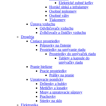
Elektrické zubné kefky
Horské slnká a infralampy
Osobné teplomery
Osobné váhy
Tlakomery
Úprava vzduchu
Odvlhčovače vzduchu
Zvlhčovače a čističky vzduchu
Drogéria
Čistiace prostriedky
Prípravky na čistenie
Prostriedky na umývanie riadu
Prostriedky do umývaček riadu
Tablety a kapsule do
umývačky riadu
Pranie bielizne
Pracie prostriedky
Prášky na pranie
Upratovacie pomôcky
Drôtenky a hubky
Metličky a lopatky
Mopy a upratovacie súpravy
Prachovky
Stierky na sklo
Elektronika