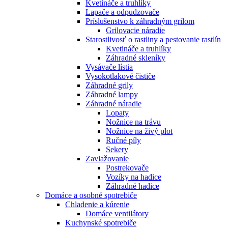
Kvetináče a truhlíky
Lapače a odpudzovače
Príslušenstvo k záhradným grilom
Grilovacie náradie
Starostlivosť o rastliny a pestovanie rastlín
Kvetináče a truhlíky
Záhradné skleníky
Vysávače lístia
Vysokotlakové čističe
Záhradné grily
Záhradné lampy
Záhradné náradie
Lopaty
Nožnice na trávu
Nožnice na živý plot
Ručné píly
Sekery
Zavlažovanie
Postrekovače
Vozíky na hadice
Záhradné hadice
Domáce a osobné spotrebiče
Chladenie a kúrenie
Domáce ventilátory
Kuchynské spotrebiče