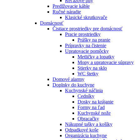
Reťazové píly
Predlžovacie káble
Ručné náradie
Klasické skrutkovače
Domácnosť
Čistiace prostriedky pre domácnosť
Pracie prostriedky
Prášky na pranie
Prípravky na čistenie
Upratovacie pomôcky
Metličky a lopatky
Mopy a upratovacie súpravy
Stierky na sklo
WC štetky
Domové alarmy
Doplnky do kuchyne
Kuchynské náčinia
Cedníky
Dosky na krájanie
Formy na ľad
Kuchynské nože
Obracačky
Nákupné tašky a košíky
Odpadkové koše
Organizácia kuchyne