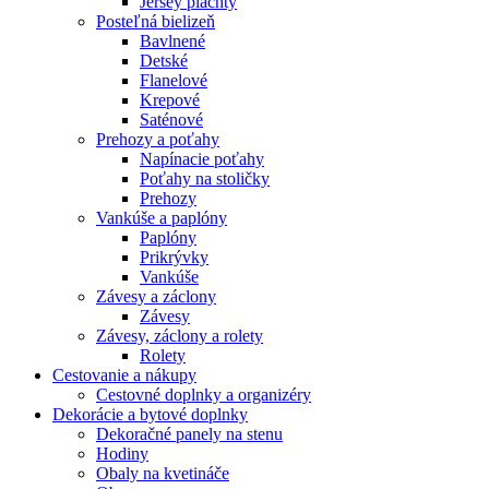
Jersey plachty
Posteľná bielizeň
Bavlnené
Detské
Flanelové
Krepové
Saténové
Prehozy a poťahy
Napínacie poťahy
Poťahy na stoličky
Prehozy
Vankúše a paplóny
Paplóny
Prikrývky
Vankúše
Závesy a záclony
Závesy
Závesy, záclony a rolety
Rolety
Cestovanie a nákupy
Cestovné doplnky a organizéry
Dekorácie a bytové doplnky
Dekoračné panely na stenu
Hodiny
Obaly na kvetináče