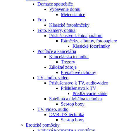
Domáce spotrebiče
Vybavenie domu
Meteostanice
Foto
Klasické fotorámčeky
Foto, kamery, optika
Príslušenstvo k fotoaparátom
Rámčeky, albumy, fotopapiere
Klasické fotorámiky
Počítače a kancelária
Kancelárska technika
Trezory
Záložné zdroje
Prepäťové ochrany
TV, audio, video
Príslušenstvo k TV, audio-video
Príslušenstvo k TV
Predlžovacie káble
Satelitná a digitálna technika
Set-top boxy
TV, video, audio
DVB-T/S technika
Set-top boxy
Erotické pomôcky
Erotická kozmetika a kondómy