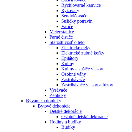
Rýchlovarné kanvice
Ryžovary
Sendvičovače
Sušičky potravín
Variče
Meteostanice
Parné čističe
Starostlivosť o telo
Elektrické deky
Elektrické zubné kefky
Epilátory
Kulmy
Kulmy a sušiče vlasov
Osobné váhy
Zastrihávače
Zastrihávače vlasov a fúzov
Vysávače
Žehličky
Bývanie a doplnky
Bytové dekorácie
Detské dekorácie
Ostatné detské dekorácie
Hodiny a budíky
Budíky