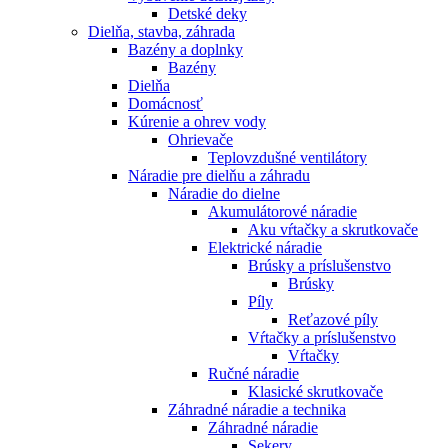
Detské deky
Dielňa, stavba, záhrada
Bazény a doplnky
Bazény
Dielňa
Domácnosť
Kúrenie a ohrev vody
Ohrievače
Teplovzdušné ventilátory
Náradie pre dielňu a záhradu
Náradie do dielne
Akumulátorové náradie
Aku vŕtačky a skrutkovače
Elektrické náradie
Brúsky a príslušenstvo
Brúsky
Píly
Reťazové píly
Vŕtačky a príslušenstvo
Vŕtačky
Ručné náradie
Klasické skrutkovače
Záhradné náradie a technika
Záhradné náradie
Sekery