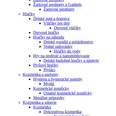
Žartovné predmety a Gadgets
Žartovné predmety
Hračky
Detské autá a doprava
Vláčiky pre deti
Drevené vláčiky
Drevené hračky
Hračky na záhradu
Detské vozidlá a príslušenstvo
Vodné radovánky
Hračky do vody
Hry na profesie a napodobňovanie
Detské hudobné hračky a nástroje
Plyšové hračky
Plyšáci
Kozmetika a parfumy
Hygiena a hygienické potreby
Mydlá
Kozmetické pomôcky
Ostatné kozmetické pomôcky
Masážne prípravky
Kozmetika a zdravie
Kozmetika
Dekoratívna kozmetika