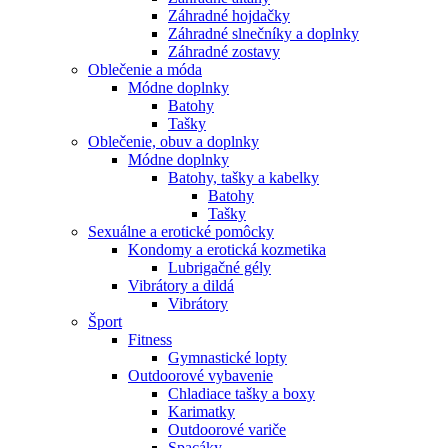
Záhradné hojdačky
Záhradné slnečníky a doplnky
Záhradné zostavy
Oblečenie a móda
Módne doplnky
Batohy
Tašky
Oblečenie, obuv a doplnky
Módne doplnky
Batohy, tašky a kabelky
Batohy
Tašky
Sexuálne a erotické pomôcky
Kondomy a erotická kozmetika
Lubrigačné gély
Vibrátory a dildá
Vibrátory
Šport
Fitness
Gymnastické lopty
Outdoorové vybavenie
Chladiace tašky a boxy
Karimatky
Outdoorové variče
Spacáky