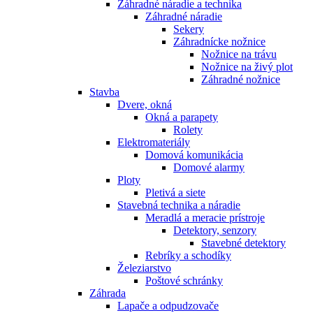
Záhradné náradie a technika
Záhradné náradie
Sekery
Záhradnícke nožnice
Nožnice na trávu
Nožnice na živý plot
Záhradné nožnice
Stavba
Dvere, okná
Okná a parapety
Rolety
Elektromateriály
Domová komunikácia
Domové alarmy
Ploty
Pletivá a siete
Stavebná technika a náradie
Meradlá a meracie prístroje
Detektory, senzory
Stavebné detektory
Rebríky a schodíky
Železiarstvo
Poštové schránky
Záhrada
Lapače a odpudzovače