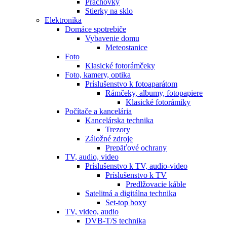
Prachovky
Stierky na sklo
Elektronika
Domáce spotrebiče
Vybavenie domu
Meteostanice
Foto
Klasické fotorámčeky
Foto, kamery, optika
Príslušenstvo k fotoaparátom
Rámčeky, albumy, fotopapiere
Klasické fotorámiky
Počítače a kancelária
Kancelárska technika
Trezory
Záložné zdroje
Prepäťové ochrany
TV, audio, video
Príslušenstvo k TV, audio-video
Príslušenstvo k TV
Predlžovacie káble
Satelitná a digitálna technika
Set-top boxy
TV, video, audio
DVB-T/S technika