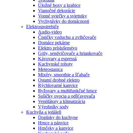
Úložné boxy a krabice
Vianočné dekorácie
Vonné sviečky a svietniky
Vychytávky do domácnosti
Elektrospotrebiče
Audio-video
Čističky vzduchu a zvlhčovače
Domáce pekárne
Elektro príslušenstvo
Grily, sendvičovače a hriankovače
Kávovary a espressá
Kuchynské roboty
Meteostanica
Mixéry, smoothie a šľahače
Ostatní drobné elektro
Rýchlovarné kanvice
Ryžovary a multifunkčné hrnce
Sušičky ovocia a odšťavovača
Ventilátory a klimatizácia
Výrobníky sody
Kuchyňa a jedáleň
Doplnky do kuchyne
Hrnce a pánvice
Hrnčeky a kanvice