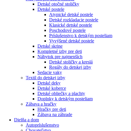
Detské otočné stoličky
Detské postele
Atypické detské postele
Detské rozkladacie postele
Klasické detské postele
Poschodové postele
Príslušenstvo k detským posteliam
Vyvýšené detské postele
Detské skrine
Kompletné izby pre deti
Nábytok pre najmenších
Detské stoličky a kreslá
Regály do detskej izby
Sedacie vaky
Textil do detskej izby
Detské deky
Detské koberce
Detské obliečky a plachty
Doplnky k detským posteliam
Zábava a hračky
Hračky pre deti
Zábava na záhrade
Dielňa a dom
Autopríslušenstvo
Chovateľstvo