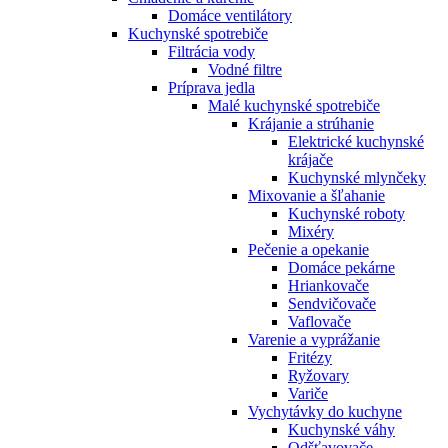
Domáce ventilátory
Kuchynské spotrebiče
Filtrácia vody
Vodné filtre
Príprava jedla
Malé kuchynské spotrebiče
Krájanie a strúhanie
Elektrické kuchynské
krájače
Kuchynské mlynčeky
Mixovanie a šľahanie
Kuchynské roboty
Mixéry
Pečenie a opekanie
Domáce pekárne
Hriankovače
Sendvičovače
Vaflovače
Varenie a vyprážanie
Fritézy
Ryžovary
Variče
Vychytávky do kuchyne
Kuchynské váhy
Odšťavovače