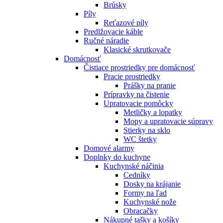
Brúsky
Píly
Reťazové píly
Predlžovacie káble
Ručné náradie
Klasické skrutkovače
Domácnosť
Čistiace prostriedky pre domácnosť
Pracie prostriedky
Prášky na pranie
Prípravky na čistenie
Upratovacie pomôcky
Metličky a lopatky
Mopy a upratovacie súpravy
Stierky na sklo
WC štetky
Domové alarmy
Doplnky do kuchyne
Kuchynské náčinia
Cedníky
Dosky na krájanie
Formy na ľad
Kuchynské nože
Obracačky
Nákupné tašky a košíky