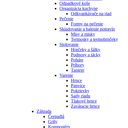
Odpadkové koše
Organizácia kuchyne
Odkvapkávače na riad
Pečenie
Formy na pečenie
Skladovanie a balenie potravín
Misy a misky
Termosky a termohrnčeky
Stolovanie
Hrnčeky a šálky
Podnosy a tácky
Poháre
Príbory
Taniere
Varenie
Hrnce
Panvice
Pokrievky
Sady riadu
Tlakové hrnce
Zaváracie hrnce
Záhrada
Čerpadlá
Grily
Kompostéry