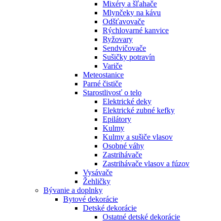
Mixéry a šľahače
Mlynčeky na kávu
Odšťavovače
Rýchlovarné kanvice
Ryžovary
Sendvičovače
Sušičky potravín
Variče
Meteostanice
Parné čističe
Starostlivosť o telo
Elektrické deky
Elektrické zubné kefky
Epilátory
Kulmy
Kulmy a sušiče vlasov
Osobné váhy
Zastrihávače
Zastrihávače vlasov a fúzov
Vysávače
Žehličky
Bývanie a doplnky
Bytové dekorácie
Detské dekorácie
Ostatné detské dekorácie