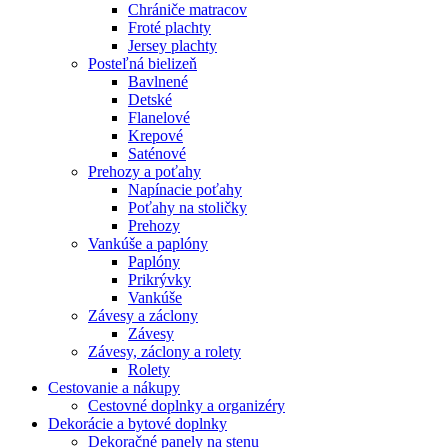
Chrániče matracov
Froté plachty
Jersey plachty
Posteľná bielizeň
Bavlnené
Detské
Flanelové
Krepové
Saténové
Prehozy a poťahy
Napínacie poťahy
Poťahy na stoličky
Prehozy
Vankúše a paplóny
Paplóny
Prikrývky
Vankúše
Závesy a záclony
Závesy
Závesy, záclony a rolety
Rolety
Cestovanie a nákupy
Cestovné doplnky a organizéry
Dekorácie a bytové doplnky
Dekoračné panely na stenu