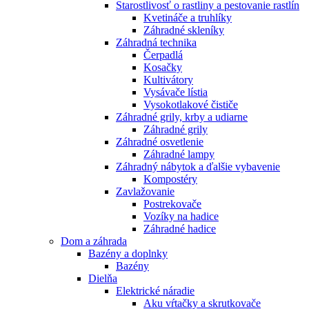
Starostlivosť o rastliny a pestovanie rastlín
Kvetináče a truhlíky
Záhradné skleníky
Záhradná technika
Čerpadlá
Kosačky
Kultivátory
Vysávače lístia
Vysokotlakové čističe
Záhradné grily, krby a udiarne
Záhradné grily
Záhradné osvetlenie
Záhradné lampy
Záhradný nábytok a ďalšie vybavenie
Kompostéry
Zavlažovanie
Postrekovače
Vozíky na hadice
Záhradné hadice
Dom a záhrada
Bazény a doplnky
Bazény
Dielňa
Elektrické náradie
Aku vŕtačky a skrutkovače