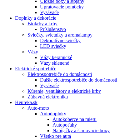
Úložné boxy a stojany
Upratovacie pomôcky
Vysávače
Doplnky a dekorácie
Biokrby a krby
Príslušenstvo
Sviečky, svietniky a aromalampy
Dekoratívne sviečky
LED sviečky
Vázy
Vázy keramické
Vázy sklenené
Elektrické spotrebiče
Elektrospotrebiče do domácnosti
Dalšie elektrospotrebiče do domácnosti
Vysávače
Kúrenie, ventilátory a elektrické krby
Zábavná elektronika
Heureka.sk
Auto-moto
Autodoplnky
Autokoberce na mieru
Autopoťahy
Nabíjačky a štartovacie boxy
Všetko pre autá