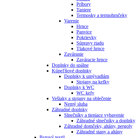
Príbory
Taniere
Termosky a termohrnčeky
Varenie
Hrnce
Panvice
Pokrievky
Súpravy riadu
Tlakové hrnce
Zaváranie
Zaváracie hrnce
Doplnky do spálne
Kúpeľňové doplnky
Doplnky k umývadlám
Stojany na kefky
Doplnky k WC
WC kefy
Vešiaky a stojany na oblečenie
Nemý sluha
Záhradné doplnky
Slnečníky a tieniace vybavenie
Záhradné slnečníky a doplnky
Záhradné domčeky, altány, pergoly
Záhradné stany a altány
Bytový textil