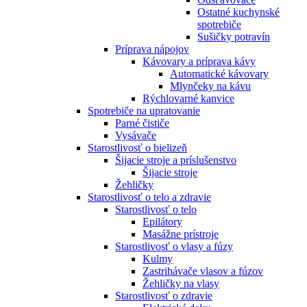
Ostatné kuchynské
spotrebiče
Sušičky potravín
Príprava nápojov
Kávovary a príprava kávy
Automatické kávovary
Mlynčeky na kávu
Rýchlovarné kanvice
Spotrebiče na upratovanie
Parné čističe
Vysávače
Starostlivosť o bielizeň
Šijacie stroje a príslušenstvo
Šijacie stroje
Žehličky
Starostlivosť o telo a zdravie
Starostlivosť o telo
Epilátory
Masážne prístroje
Starostlivosť o vlasy a fúzy
Kulmy
Zastrihávače vlasov a fúzov
Žehličky na vlasy
Starostlivosť o zdravie