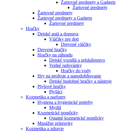
Žartovné predmety a Gadgets
Žartovné predmety
Žartovné predmety
Žartovné predmety a Gadgets
Žartovné predmety
Hračky
Detské autá a doprava
Vláčiky pre deti
Drevené vláčiky
Drevené hračky
Hračky na záhradu
Detské vozidlá a príslušenstvo
Vodné radovánky
Hračky do vody
Hry na profesie a napodobňovanie
Detské hudobné hračky a nástroje
Plyšové hračky
Plyšáci
Kozmetika a parfumy
Hygiena a hygienické potreby
Mydlá
Kozmetické pomôcky
Ostatné kozmetické pomôcky
Masážne prípravky
Kozmetika a zdravie