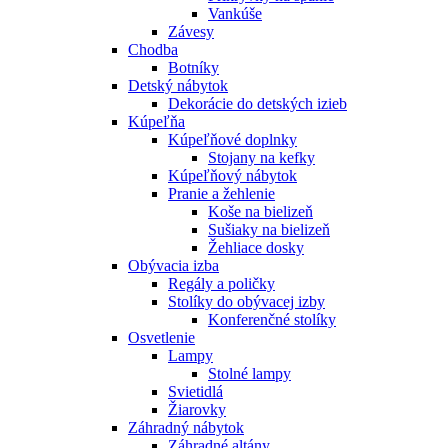
Vankúše
Závesy
Chodba
Botníky
Detský nábytok
Dekorácie do detských izieb
Kúpeľňa
Kúpeľňové doplnky
Stojany na kefky
Kúpeľňový nábytok
Pranie a žehlenie
Koše na bielizeň
Sušiaky na bielizeň
Žehliace dosky
Obývacia izba
Regály a poličky
Stolíky do obývacej izby
Konferenčné stolíky
Osvetlenie
Lampy
Stolné lampy
Svietidlá
Žiarovky
Záhradný nábytok
Záhradné altány