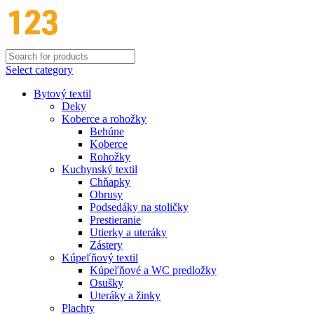
Select category
Bytový textil
Deky
Koberce a rohožky
Behúne
Koberce
Rohožky
Kuchynský textil
Chňapky
Obrusy
Podsedáky na stoličky
Prestieranie
Utierky a uteráky
Zástery
Kúpeľňový textil
Kúpeľňové a WC predložky
Osušky
Uteráky a žinky
Plachty