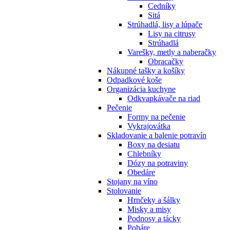
Cedníky
Sitá
Strúhadlá, lisy a lúpače
Lisy na citrusy
Strúhadlá
Varešky, metly a naberačky
Obracačky
Nákupné tašky a košíky
Odpadkové koše
Organizácia kuchyne
Odkvapkávače na riad
Pečenie
Formy na pečenie
Vykrajovátka
Skladovanie a balenie potravín
Boxy na desiatu
Chlebníky
Dózy na potraviny
Obedáre
Stojany na víno
Stolovanie
Hrnčeky a šálky
Misky a misy
Podnosy a tácky
Poháre