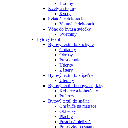
Hodiny
Kvety a stojany
Kvety
Sviatočné dekorácie
Vianočné dekorácie
Vône do bytu a sviečky
Svietniky
Bytový textil
Bytový textil do kuchyne
Chňapky
Obrusy
Prestieranie
Utierky
Zástery
Bytový textil do kúpeľne
Uteráky
Bytový textil do obývacej izby
Koberce a koberčeky
Prehozy
Bytový textil do spálne
Chrániče na matrace
Obliečky
Plachty
Posteľná bielizeň
Prikrývky na spanie