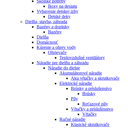
Školské potreby
Boxy na desiatu
Vybavenie detskej izby
Detské deky
Dielňa, stavba, záhrada
Bazény a doplnky
Bazény
Dielňa
Domácnosť
Kúrenie a ohrev vody
Ohrievače
Teplovzdušné ventilátory
Náradie pre dielňu a záhradu
Náradie do dielne
Akumulátorové náradie
Aku vŕtačky a skrutkovače
Elektrické náradie
Brúsky a príslušenstvo
Brúsky
Píly
Reťazové píly
Vŕtačky a príslušenstvo
Vŕtačky
Ručné náradie
Klasické skrutkovače