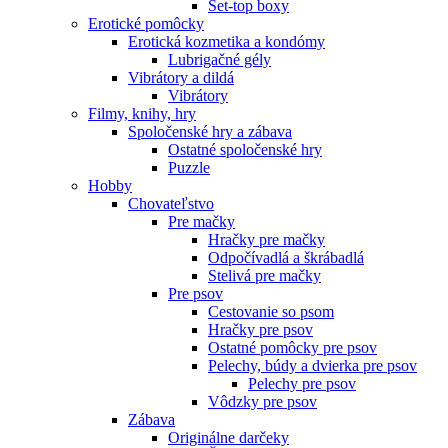
Set-top boxy
Erotické pomôcky
Erotická kozmetika a kondómy
Lubrigačné gély
Vibrátory a dildá
Vibrátory
Filmy, knihy, hry
Spoločenské hry a zábava
Ostatné spoločenské hry
Puzzle
Hobby
Chovateľstvo
Pre mačky
Hračky pre mačky
Odpočívadlá a škrábadlá
Stelivá pre mačky
Pre psov
Cestovanie so psom
Hračky pre psov
Ostatné pomôcky pre psov
Pelechy, búdy a dvierka pre psov
Pelechy pre psov
Vôdzky pre psov
Zábava
Originálne darčeky