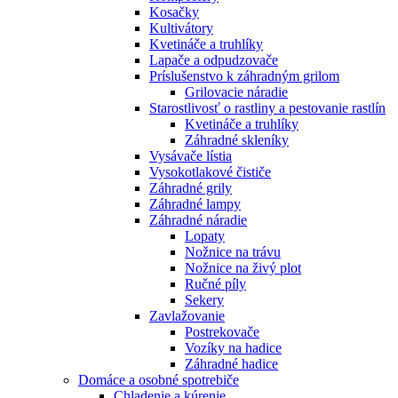
Kosačky
Kultivátory
Kvetináče a truhlíky
Lapače a odpudzovače
Príslušenstvo k záhradným grilom
Grilovacie náradie
Starostlivosť o rastliny a pestovanie rastlín
Kvetináče a truhlíky
Záhradné skleníky
Vysávače lístia
Vysokotlakové čističe
Záhradné grily
Záhradné lampy
Záhradné náradie
Lopaty
Nožnice na trávu
Nožnice na živý plot
Ručné píly
Sekery
Zavlažovanie
Postrekovače
Vozíky na hadice
Záhradné hadice
Domáce a osobné spotrebiče
Chladenie a kúrenie