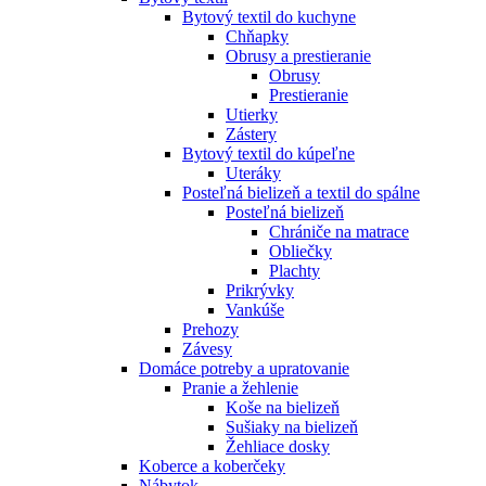
Bytový textil do kuchyne
Chňapky
Obrusy a prestieranie
Obrusy
Prestieranie
Utierky
Zástery
Bytový textil do kúpeľne
Uteráky
Posteľná bielizeň a textil do spálne
Posteľná bielizeň
Chrániče na matrace
Obliečky
Plachty
Prikrývky
Vankúše
Prehozy
Závesy
Domáce potreby a upratovanie
Pranie a žehlenie
Koše na bielizeň
Sušiaky na bielizeň
Žehliace dosky
Koberce a koberčeky
Nábytok