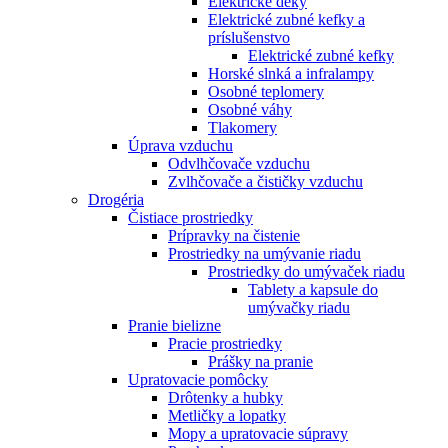
Elektrické deky
Elektrické zubné kefky a
príslušenstvo
Elektrické zubné kefky
Horské slnká a infralampy
Osobné teplomery
Osobné váhy
Tlakomery
Úprava vzduchu
Odvlhčovače vzduchu
Zvlhčovače a čističky vzduchu
Drogéria
Čistiace prostriedky
Prípravky na čistenie
Prostriedky na umývanie riadu
Prostriedky do umývaček riadu
Tablety a kapsule do
umývačky riadu
Pranie bielizne
Pracie prostriedky
Prášky na pranie
Upratovacie pomôcky
Drôtenky a hubky
Metličky a lopatky
Mopy a upratovacie súpravy