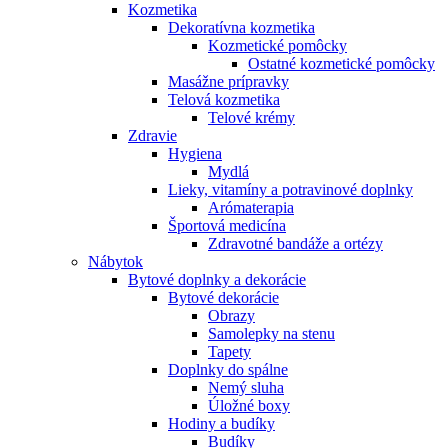
Kozmetika
Dekoratívna kozmetika
Kozmetické pomôcky
Ostatné kozmetické pomôcky
Masážne prípravky
Telová kozmetika
Telové krémy
Zdravie
Hygiena
Mydlá
Lieky, vitamíny a potravinové doplnky
Arómaterapia
Športová medicína
Zdravotné bandáže a ortézy
Nábytok
Bytové doplnky a dekorácie
Bytové dekorácie
Obrazy
Samolepky na stenu
Tapety
Doplnky do spálne
Nemý sluha
Úložné boxy
Hodiny a budíky
Budíky