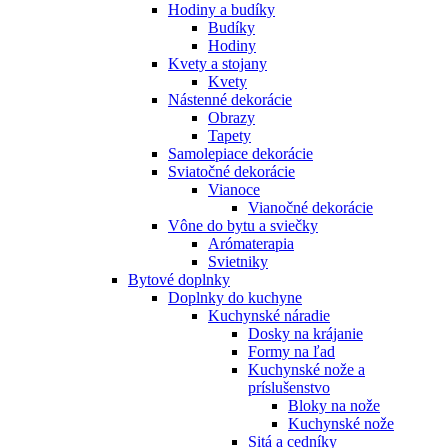
Hodiny a budíky
Budíky
Hodiny
Kvety a stojany
Kvety
Nástenné dekorácie
Obrazy
Tapety
Samolepiace dekorácie
Sviatočné dekorácie
Vianoce
Vianočné dekorácie
Vône do bytu a sviečky
Arómaterapia
Svietniky
Bytové doplnky
Doplnky do kuchyne
Kuchynské náradie
Dosky na krájanie
Formy na ľad
Kuchynské nože a
príslušenstvo
Bloky na nože
Kuchynské nože
Sitá a cedníky