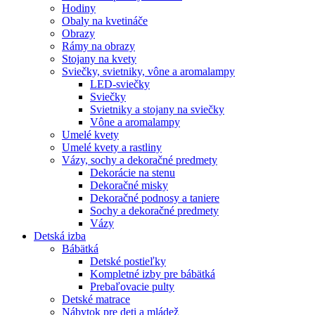
Hodiny
Obaly na kvetináče
Obrazy
Rámy na obrazy
Stojany na kvety
Sviečky, svietniky, vône a aromalampy
LED-sviečky
Sviečky
Svietniky a stojany na sviečky
Vône a aromalampy
Umelé kvety
Umelé kvety a rastliny
Vázy, sochy a dekoračné predmety
Dekorácie na stenu
Dekoračné misky
Dekoračné podnosy a taniere
Sochy a dekoračné predmety
Vázy
Detská izba
Bábätká
Detské postieľky
Kompletné izby pre bábätká
Prebaľovacie pulty
Detské matrace
Nábytok pre deti a mládež