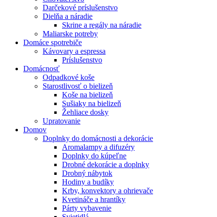
Darčekové príslušenstvo
Dielňa a náradie
Skrine a regály na náradie
Maliarske potreby
Domáce spotrebiče
Kávovary a espressa
Príslušenstvo
Domácnosť
Odpadkové koše
Starostlivosť o bielizeň
Koše na bielizeň
Sušiaky na bielizeň
Žehliace dosky
Upratovanie
Domov
Doplnky do domácnosti a dekorácie
Aromalampy a difuzéry
Doplnky do kúpeľne
Drobné dekorácie a doplnky
Drobný nábytok
Hodiny a budíky
Krby, konvektory a ohrievače
Kvetináče a hrantíky
Párty vybavenie
Svietidlá