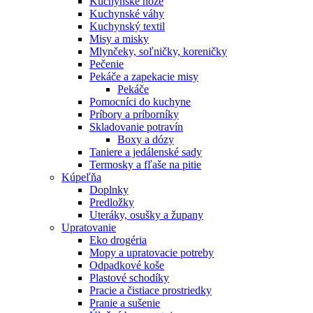
Kuchynské nože
Kuchynské váhy
Kuchynský textil
Misy a misky
Mlynčeky, soľničky, koreničky
Pečenie
Pekáče a zapekacie misy
Pekáče
Pomocníci do kuchyne
Príbory a príborníky
Skladovanie potravín
Boxy a dózy
Taniere a jedálenské sady
Termosky a fľaše na pitie
Kúpeľňa
Doplnky
Predložky
Uteráky, osušky a župany
Upratovanie
Eko drogéria
Mopy a upratovacie potreby
Odpadkové koše
Plastové schodíky
Pracie a čistiace prostriedky
Pranie a sušenie