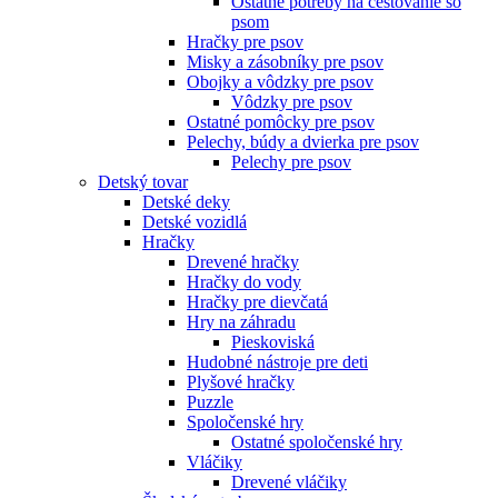
Ostatné potreby na cestovanie so
psom
Hračky pre psov
Misky a zásobníky pre psov
Obojky a vôdzky pre psov
Vôdzky pre psov
Ostatné pomôcky pre psov
Pelechy, búdy a dvierka pre psov
Pelechy pre psov
Detský tovar
Detské deky
Detské vozidlá
Hračky
Drevené hračky
Hračky do vody
Hračky pre dievčatá
Hry na záhradu
Pieskoviská
Hudobné nástroje pre deti
Plyšové hračky
Puzzle
Spoločenské hry
Ostatné spoločenské hry
Vláčiky
Drevené vláčiky