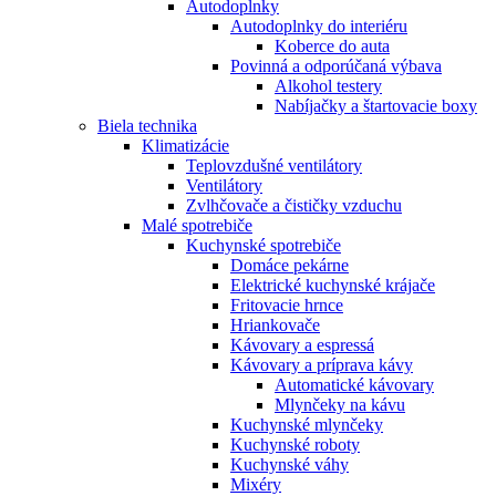
Autodoplnky
Autodoplnky do interiéru
Koberce do auta
Povinná a odporúčaná výbava
Alkohol testery
Nabíjačky a štartovacie boxy
Biela technika
Klimatizácie
Teplovzdušné ventilátory
Ventilátory
Zvlhčovače a čističky vzduchu
Malé spotrebiče
Kuchynské spotrebiče
Domáce pekárne
Elektrické kuchynské krájače
Fritovacie hrnce
Hriankovače
Kávovary a espressá
Kávovary a príprava kávy
Automatické kávovary
Mlynčeky na kávu
Kuchynské mlynčeky
Kuchynské roboty
Kuchynské váhy
Mixéry