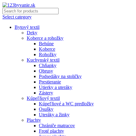
Select category
Bytový textil
Deky
Koberce a rohožky
Behúne
Koberce
Rohožky
Kuchynský textil
Chňapky
Obrusy
Podsedáky na stoličky
Prestieranie
Utierky a uteráky
Zástery
Kúpeľňový textil
Kúpeľňové a WC predložky
Osušky
Uteráky a žinky
Plachty
Chrániče matracov
Froté plachty