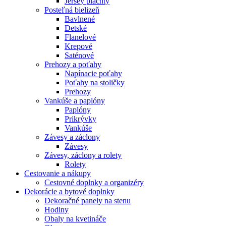
Jersey plachty
Posteľná bielizeň
Bavlnené
Detské
Flanelové
Krepové
Saténové
Prehozy a poťahy
Napínacie poťahy
Poťahy na stoličky
Prehozy
Vankúše a paplóny
Paplóny
Prikrývky
Vankúše
Závesy a záclony
Závesy
Závesy, záclony a rolety
Rolety
Cestovanie a nákupy
Cestovné doplnky a organizéry
Dekorácie a bytové doplnky
Dekoračné panely na stenu
Hodiny
Obaly na kvetináče