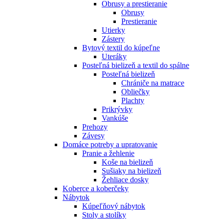
Obrusy a prestieranie
Obrusy
Prestieranie
Utierky
Zástery
Bytový textil do kúpeľne
Uteráky
Posteľná bielizeň a textil do spálne
Posteľná bielizeň
Chrániče na matrace
Obliečky
Plachty
Prikrývky
Vankúše
Prehozy
Závesy
Domáce potreby a upratovanie
Pranie a žehlenie
Koše na bielizeň
Sušiaky na bielizeň
Žehliace dosky
Koberce a koberčeky
Nábytok
Kúpeľňový nábytok
Stoly a stolíky