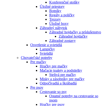
Konferenčné stolíky
Úložné priestory
Botníky
Regály a poličky
Trezory
Úložné boxy
Záhradný nábytok
Záhradné hojdačky a príslušenstvo
Záhradné hojdačky
Záhradné zostavy
Osvetlenie a svietidlá
Lampičky
Svietidlá
Chovateľské potreby
Pre mačky
Hračky pre mačky
Mačacie toalety a podstielky
Stelivá pre mačky
Misky a zásobníky pre mačky
Odpočívadlá a škrábadlá
Pre psov
Cestovanie so psy
Ostatné potreby na cestovanie so
psom
Hračky pre psov