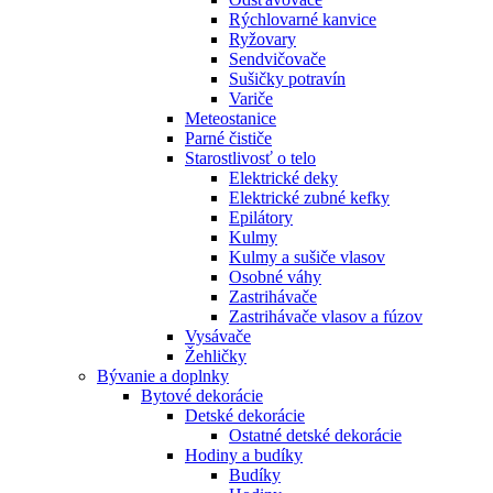
Rýchlovarné kanvice
Ryžovary
Sendvičovače
Sušičky potravín
Variče
Meteostanice
Parné čističe
Starostlivosť o telo
Elektrické deky
Elektrické zubné kefky
Epilátory
Kulmy
Kulmy a sušiče vlasov
Osobné váhy
Zastrihávače
Zastrihávače vlasov a fúzov
Vysávače
Žehličky
Bývanie a doplnky
Bytové dekorácie
Detské dekorácie
Ostatné detské dekorácie
Hodiny a budíky
Budíky