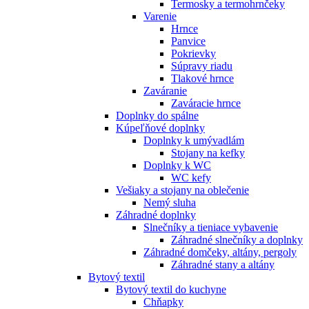
Termosky a termohrnčeky
Varenie
Hrnce
Panvice
Pokrievky
Súpravy riadu
Tlakové hrnce
Zaváranie
Zaváracie hrnce
Doplnky do spálne
Kúpeľňové doplnky
Doplnky k umývadlám
Stojany na kefky
Doplnky k WC
WC kefy
Vešiaky a stojany na oblečenie
Nemý sluha
Záhradné doplnky
Slnečníky a tieniace vybavenie
Záhradné slnečníky a doplnky
Záhradné domčeky, altány, pergoly
Záhradné stany a altány
Bytový textil
Bytový textil do kuchyne
Chňapky