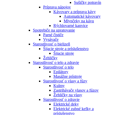
Sušičky potravín
Príprava nápojov
Kávovary a príprava kávy
Automatické kávovary
Mlynčeky na kávu
Rýchlovarné kanvice
Spotrebiče na upratovanie
Parné čističe
Vysávače
Starostlivosť o bielizeň
Šijacie stroje a príslušenstvo
Šijacie stroje
Žehličky
Starostlivosť o telo a zdravie
Starostlivosť o telo
Epilátory
Masážne prístroje
Starostlivosť o vlasy a fúzy
Kulmy
Zastrihávače vlasov a fúzov
Žehličky na vlasy
Starostlivosť o zdravie
Elektrické deky
Elektrické zubné kefky a
príslušenstvo