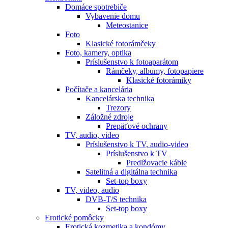
Domáce spotrebiče
Vybavenie domu
Meteostanice
Foto
Klasické fotorámčeky
Foto, kamery, optika
Príslušenstvo k fotoaparátom
Rámčeky, albumy, fotopapiere
Klasické fotorámiky
Počítače a kancelária
Kancelárska technika
Trezory
Záložné zdroje
Prepäťové ochrany
TV, audio, video
Príslušenstvo k TV, audio-video
Príslušenstvo k TV
Predlžovacie káble
Satelitná a digitálna technika
Set-top boxy
TV, video, audio
DVB-T/S technika
Set-top boxy
Erotické pomôcky
Erotická kozmetika a kondómy