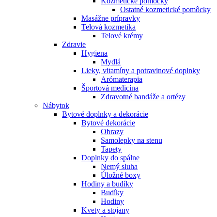
Kozmetické pomôcky
Ostatné kozmetické pomôcky
Masážne prípravky
Telová kozmetika
Telové krémy
Zdravie
Hygiena
Mydlá
Lieky, vitamíny a potravinové doplnky
Arómaterapia
Športová medicína
Zdravotné bandáže a ortézy
Nábytok
Bytové doplnky a dekorácie
Bytové dekorácie
Obrazy
Samolepky na stenu
Tapety
Doplnky do spálne
Nemý sluha
Úložné boxy
Hodiny a budíky
Budíky
Hodiny
Kvety a stojany