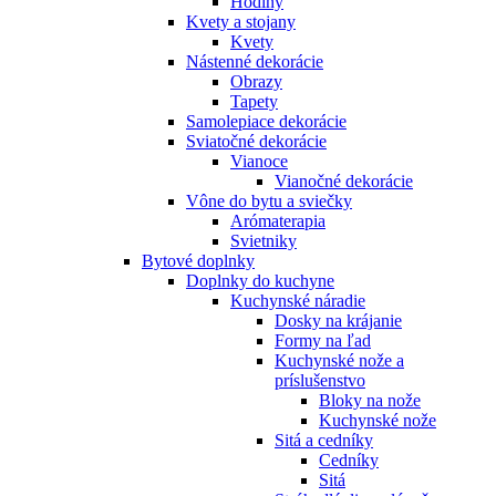
Hodiny
Kvety a stojany
Kvety
Nástenné dekorácie
Obrazy
Tapety
Samolepiace dekorácie
Sviatočné dekorácie
Vianoce
Vianočné dekorácie
Vône do bytu a sviečky
Arómaterapia
Svietniky
Bytové doplnky
Doplnky do kuchyne
Kuchynské náradie
Dosky na krájanie
Formy na ľad
Kuchynské nože a
príslušenstvo
Bloky na nože
Kuchynské nože
Sitá a cedníky
Cedníky
Sitá