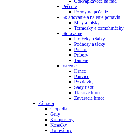
Odkvapkávače na riad
Pečenie
Formy na pečenie
Skladovanie a balenie potravín
Misy a misky
Termosky a termohrnčeky
Stolovanie
Hrnčeky a šálky
Podnosy a tácky
Poháre
Príbory
Taniere
Varenie
Hrnce
Panvice
Pokrievky
Sady riadu
Tlakové hrnce
Zaváracie hrnce
Záhrada
Čerpadlá
Grily
Kompostéry
Kosačky
Kultivátory