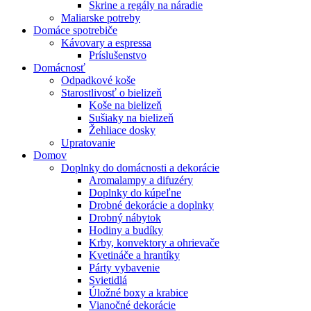
Skrine a regály na náradie
Maliarske potreby
Domáce spotrebiče
Kávovary a espressa
Príslušenstvo
Domácnosť
Odpadkové koše
Starostlivosť o bielizeň
Koše na bielizeň
Sušiaky na bielizeň
Žehliace dosky
Upratovanie
Domov
Doplnky do domácnosti a dekorácie
Aromalampy a difuzéry
Doplnky do kúpeľne
Drobné dekorácie a doplnky
Drobný nábytok
Hodiny a budíky
Krby, konvektory a ohrievače
Kvetináče a hrantíky
Párty vybavenie
Svietidlá
Úložné boxy a krabice
Vianočné dekorácie