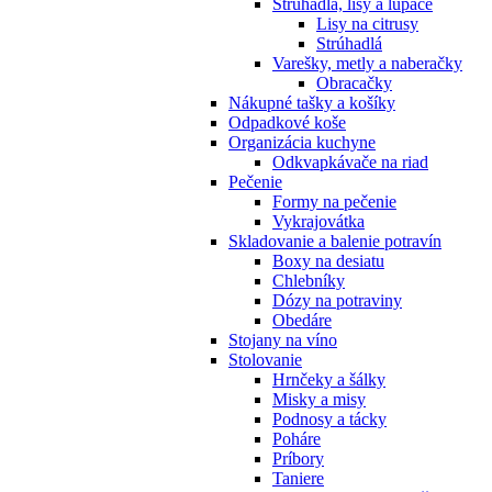
Strúhadlá, lisy a lúpače
Lisy na citrusy
Strúhadlá
Varešky, metly a naberačky
Obracačky
Nákupné tašky a košíky
Odpadkové koše
Organizácia kuchyne
Odkvapkávače na riad
Pečenie
Formy na pečenie
Vykrajovátka
Skladovanie a balenie potravín
Boxy na desiatu
Chlebníky
Dózy na potraviny
Obedáre
Stojany na víno
Stolovanie
Hrnčeky a šálky
Misky a misy
Podnosy a tácky
Poháre
Príbory
Taniere