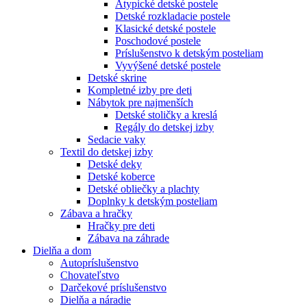
Atypické detské postele
Detské rozkladacie postele
Klasické detské postele
Poschodové postele
Príslušenstvo k detským posteliam
Vyvýšené detské postele
Detské skrine
Kompletné izby pre deti
Nábytok pre najmenších
Detské stoličky a kreslá
Regály do detskej izby
Sedacie vaky
Textil do detskej izby
Detské deky
Detské koberce
Detské obliečky a plachty
Doplnky k detským posteliam
Zábava a hračky
Hračky pre deti
Zábava na záhrade
Dielňa a dom
Autopríslušenstvo
Chovateľstvo
Darčekové príslušenstvo
Dielňa a náradie