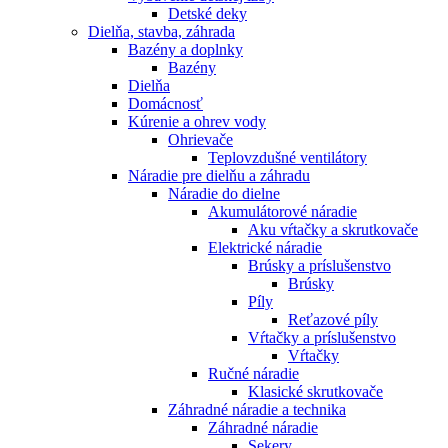
Detské deky
Dielňa, stavba, záhrada
Bazény a doplnky
Bazény
Dielňa
Domácnosť
Kúrenie a ohrev vody
Ohrievače
Teplovzdušné ventilátory
Náradie pre dielňu a záhradu
Náradie do dielne
Akumulátorové náradie
Aku vŕtačky a skrutkovače
Elektrické náradie
Brúsky a príslušenstvo
Brúsky
Píly
Reťazové píly
Vŕtačky a príslušenstvo
Vŕtačky
Ručné náradie
Klasické skrutkovače
Záhradné náradie a technika
Záhradné náradie
Sekery