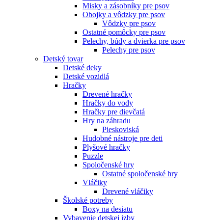
Misky a zásobníky pre psov
Obojky a vôdzky pre psov
Vôdzky pre psov
Ostatné pomôcky pre psov
Pelechy, búdy a dvierka pre psov
Pelechy pre psov
Detský tovar
Detské deky
Detské vozidlá
Hračky
Drevené hračky
Hračky do vody
Hračky pre dievčatá
Hry na záhradu
Pieskoviská
Hudobné nástroje pre deti
Plyšové hračky
Puzzle
Spoločenské hry
Ostatné spoločenské hry
Vláčiky
Drevené vláčiky
Školské potreby
Boxy na desiatu
Vybavenie detskej izby