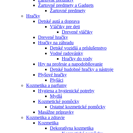
Žartovné predmety a Gadgets
Žartovné predmety
Hračky
Detské autá a doprava
Vláčiky pre deti
Drevené vláčiky
Drevené hračky
Hračky na záhradu
Detské vozidlá a príslušenstvo
Vodné radovánky
Hračky do vody
Hry na profesie a napodobňovanie
Detské hudobné hračky a nástroje
Plyšové hračky
Plyšáci
Kozmetika a parfumy
Hygiena a hygienické potreby
Mydlá
Kozmetické pomôcky
Ostatné kozmetické pomôcky
Masážne prípravky
Kozmetika a zdravie
Kozmetika
Dekoratívna kozmetika