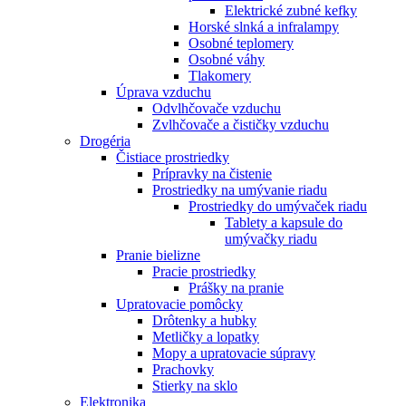
Elektrické zubné kefky
Horské slnká a infralampy
Osobné teplomery
Osobné váhy
Tlakomery
Úprava vzduchu
Odvlhčovače vzduchu
Zvlhčovače a čističky vzduchu
Drogéria
Čistiace prostriedky
Prípravky na čistenie
Prostriedky na umývanie riadu
Prostriedky do umývaček riadu
Tablety a kapsule do
umývačky riadu
Pranie bielizne
Pracie prostriedky
Prášky na pranie
Upratovacie pomôcky
Drôtenky a hubky
Metličky a lopatky
Mopy a upratovacie súpravy
Prachovky
Stierky na sklo
Elektronika