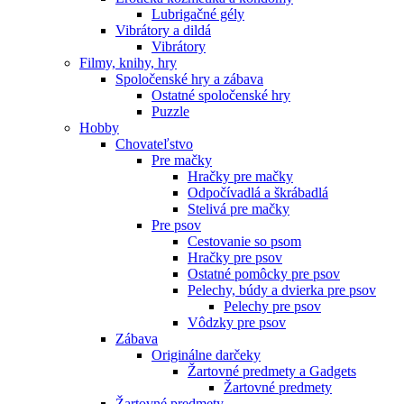
Lubrigačné gély
Vibrátory a dildá
Vibrátory
Filmy, knihy, hry
Spoločenské hry a zábava
Ostatné spoločenské hry
Puzzle
Hobby
Chovateľstvo
Pre mačky
Hračky pre mačky
Odpočívadlá a škrábadlá
Stelivá pre mačky
Pre psov
Cestovanie so psom
Hračky pre psov
Ostatné pomôcky pre psov
Pelechy, búdy a dvierka pre psov
Pelechy pre psov
Vôdzky pre psov
Zábava
Originálne darčeky
Žartovné predmety a Gadgets
Žartovné predmety
Žartovné predmety