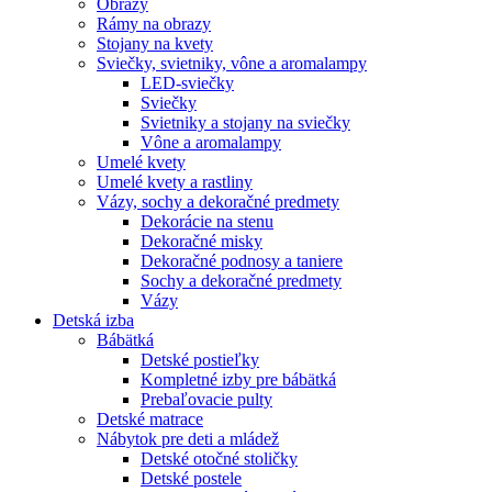
Obrazy
Rámy na obrazy
Stojany na kvety
Sviečky, svietniky, vône a aromalampy
LED-sviečky
Sviečky
Svietniky a stojany na sviečky
Vône a aromalampy
Umelé kvety
Umelé kvety a rastliny
Vázy, sochy a dekoračné predmety
Dekorácie na stenu
Dekoračné misky
Dekoračné podnosy a taniere
Sochy a dekoračné predmety
Vázy
Detská izba
Bábätká
Detské postieľky
Kompletné izby pre bábätká
Prebaľovacie pulty
Detské matrace
Nábytok pre deti a mládež
Detské otočné stoličky
Detské postele