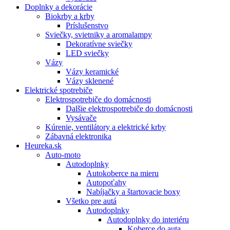
Doplnky a dekorácie
Biokrby a krby
Príslušenstvo
Sviečky, svietniky a aromalampy
Dekoratívne sviečky
LED sviečky
Vázy
Vázy keramické
Vázy sklenené
Elektrické spotrebiče
Elektrospotrebiče do domácnosti
Dalšie elektrospotrebiče do domácnosti
Vysávače
Kúrenie, ventilátory a elektrické krby
Zábavná elektronika
Heureka.sk
Auto-moto
Autodoplnky
Autokoberce na mieru
Autopoťahy
Nabíjačky a štartovacie boxy
Všetko pre autá
Autodoplnky
Autodoplnky do interiéru
Koberce do auta