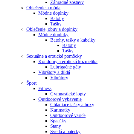
Záhradné zostavy
Oblečenie a móda
Módne doplnky
Batohy
Tašky
Oblečenie, obuv a doplnky
Módne doplnky
Batohy, tašky a kabelky
Batohy
Tašky
Sexuálne a erotické pomôcky
Kondomy a erotická kozmetika
Lubrigačné gély
Vibrátory a dildá
Vibrátory
Šport
Fitness
Gymnastické lopty
Outdoorové vybavenie
Chladiace tašky a boxy
Karimatky
Outdoorové variče
Spacáky
Stany
Svetlá a baterky