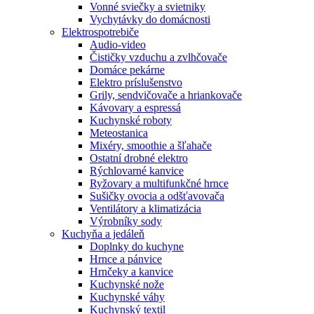
Vonné sviečky a svietniky
Vychytávky do domácnosti
Elektrospotrebiče
Audio-video
Čističky vzduchu a zvlhčovače
Domáce pekárne
Elektro príslušenstvo
Grily, sendvičovače a hriankovače
Kávovary a espressá
Kuchynské roboty
Meteostanica
Mixéry, smoothie a šľahače
Ostatní drobné elektro
Rýchlovarné kanvice
Ryžovary a multifunkčné hrnce
Sušičky ovocia a odšťavovača
Ventilátory a klimatizácia
Výrobníky sody
Kuchyňa a jedáleň
Doplnky do kuchyne
Hrnce a pánvice
Hrnčeky a kanvice
Kuchynské nože
Kuchynské váhy
Kuchynský textil