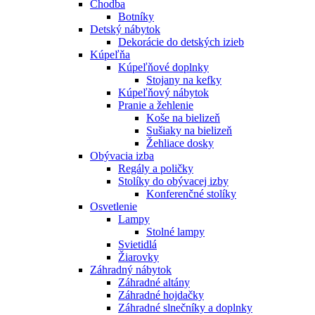
Chodba
Botníky
Detský nábytok
Dekorácie do detských izieb
Kúpeľňa
Kúpeľňové doplnky
Stojany na kefky
Kúpeľňový nábytok
Pranie a žehlenie
Koše na bielizeň
Sušiaky na bielizeň
Žehliace dosky
Obývacia izba
Regály a poličky
Stolíky do obývacej izby
Konferenčné stolíky
Osvetlenie
Lampy
Stolné lampy
Svietidlá
Žiarovky
Záhradný nábytok
Záhradné altány
Záhradné hojdačky
Záhradné slnečníky a doplnky