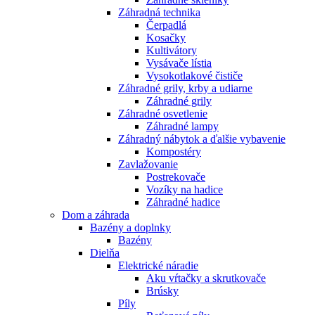
Záhradná technika
Čerpadlá
Kosačky
Kultivátory
Vysávače lístia
Vysokotlakové čističe
Záhradné grily, krby a udiarne
Záhradné grily
Záhradné osvetlenie
Záhradné lampy
Záhradný nábytok a ďalšie vybavenie
Kompostéry
Zavlažovanie
Postrekovače
Vozíky na hadice
Záhradné hadice
Dom a záhrada
Bazény a doplnky
Bazény
Dielňa
Elektrické náradie
Aku vŕtačky a skrutkovače
Brúsky
Píly