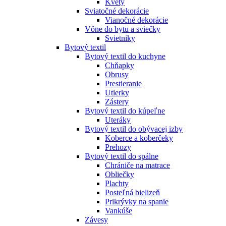
Kvety
Sviatočné dekorácie
Vianočné dekorácie
Vône do bytu a sviečky
Svietniky
Bytový textil
Bytový textil do kuchyne
Chňapky
Obrusy
Prestieranie
Utierky
Zástery
Bytový textil do kúpeľne
Uteráky
Bytový textil do obývacej izby
Koberce a koberčeky
Prehozy
Bytový textil do spálne
Chrániče na matrace
Obliečky
Plachty
Posteľná bielizeň
Prikrývky na spanie
Vankúše
Závesy