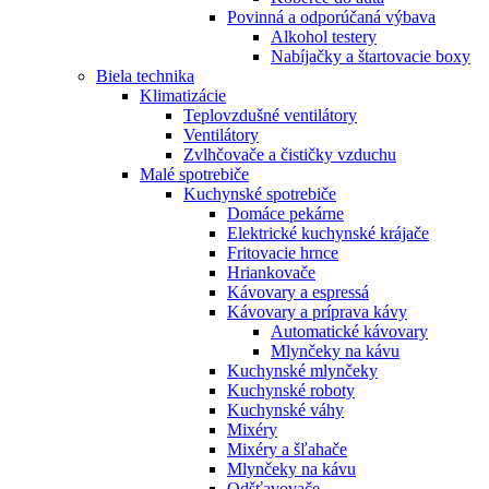
Povinná a odporúčaná výbava
Alkohol testery
Nabíjačky a štartovacie boxy
Biela technika
Klimatizácie
Teplovzdušné ventilátory
Ventilátory
Zvlhčovače a čističky vzduchu
Malé spotrebiče
Kuchynské spotrebiče
Domáce pekárne
Elektrické kuchynské krájače
Fritovacie hrnce
Hriankovače
Kávovary a espressá
Kávovary a príprava kávy
Automatické kávovary
Mlynčeky na kávu
Kuchynské mlynčeky
Kuchynské roboty
Kuchynské váhy
Mixéry
Mixéry a šľahače
Mlynčeky na kávu
Odšťavovače