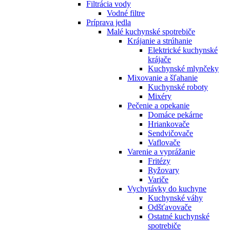
Filtrácia vody
Vodné filtre
Príprava jedla
Malé kuchynské spotrebiče
Krájanie a strúhanie
Elektrické kuchynské
krájače
Kuchynské mlynčeky
Mixovanie a šľahanie
Kuchynské roboty
Mixéry
Pečenie a opekanie
Domáce pekárne
Hriankovače
Sendvičovače
Vaflovače
Varenie a vyprážanie
Fritézy
Ryžovary
Variče
Vychytávky do kuchyne
Kuchynské váhy
Odšťavovače
Ostatné kuchynské
spotrebiče