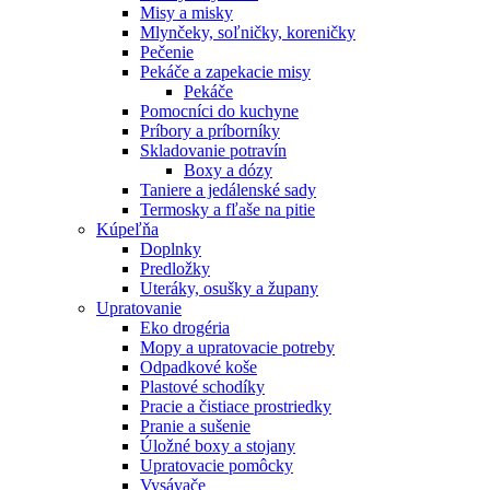
Misy a misky
Mlynčeky, soľničky, koreničky
Pečenie
Pekáče a zapekacie misy
Pekáče
Pomocníci do kuchyne
Príbory a príborníky
Skladovanie potravín
Boxy a dózy
Taniere a jedálenské sady
Termosky a fľaše na pitie
Kúpeľňa
Doplnky
Predložky
Uteráky, osušky a župany
Upratovanie
Eko drogéria
Mopy a upratovacie potreby
Odpadkové koše
Plastové schodíky
Pracie a čistiace prostriedky
Pranie a sušenie
Úložné boxy a stojany
Upratovacie pomôcky
Vysávače