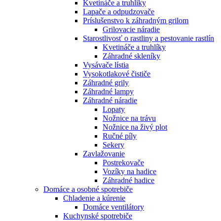
Kvetináče a truhlíky
Lapače a odpudzovače
Príslušenstvo k záhradným grilom
Grilovacie náradie
Starostlivosť o rastliny a pestovanie rastlín
Kvetináče a truhlíky
Záhradné skleníky
Vysávače lístia
Vysokotlakové čističe
Záhradné grily
Záhradné lampy
Záhradné náradie
Lopaty
Nožnice na trávu
Nožnice na živý plot
Ručné píly
Sekery
Zavlažovanie
Postrekovače
Vozíky na hadice
Záhradné hadice
Domáce a osobné spotrebiče
Chladenie a kúrenie
Domáce ventilátory
Kuchynské spotrebiče