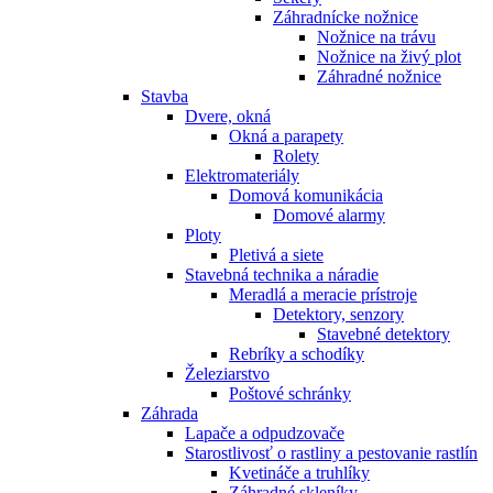
Záhradnícke nožnice
Nožnice na trávu
Nožnice na živý plot
Záhradné nožnice
Stavba
Dvere, okná
Okná a parapety
Rolety
Elektromateriály
Domová komunikácia
Domové alarmy
Ploty
Pletivá a siete
Stavebná technika a náradie
Meradlá a meracie prístroje
Detektory, senzory
Stavebné detektory
Rebríky a schodíky
Železiarstvo
Poštové schránky
Záhrada
Lapače a odpudzovače
Starostlivosť o rastliny a pestovanie rastlín
Kvetináče a truhlíky
Záhradné skleníky