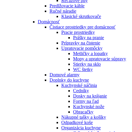
Reťazové píly
Predlžovacie káble
Ručné náradie
Klasické skrutkovače
Domácnosť
Čistiace prostriedky pre domácnosť
Pracie prostriedky
Prášky na pranie
Prípravky na čistenie
Upratovacie pomôcky
Metličky a lopatky
Mopy a upratovacie súpravy
Stierky na sklo
WC štetky
Domové alarmy
Doplnky do kuchyne
Kuchynské náčinia
Cedníky
Dosky na krájanie
Formy na ľad
Kuchynské nože
Obracačky
Nákupné tašky a košíky
Odpadkové koše
Organizácia kuchyne