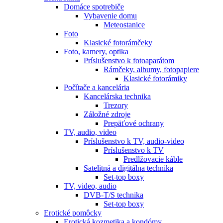
Domáce spotrebiče
Vybavenie domu
Meteostanice
Foto
Klasické fotorámčeky
Foto, kamery, optika
Príslušenstvo k fotoaparátom
Rámčeky, albumy, fotopapiere
Klasické fotorámiky
Počítače a kancelária
Kancelárska technika
Trezory
Záložné zdroje
Prepäťové ochrany
TV, audio, video
Príslušenstvo k TV, audio-video
Príslušenstvo k TV
Predlžovacie káble
Satelitná a digitálna technika
Set-top boxy
TV, video, audio
DVB-T/S technika
Set-top boxy
Erotické pomôcky
Erotická kozmetika a kondómy