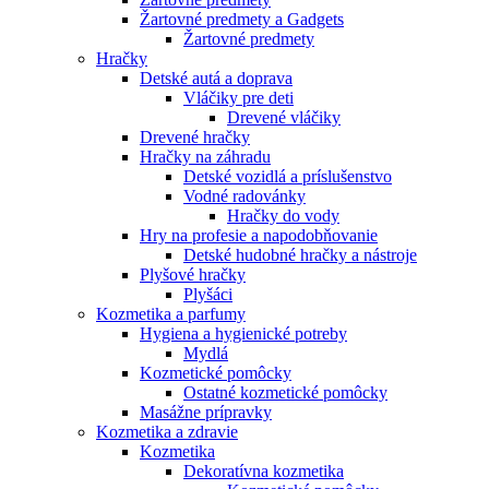
Žartovné predmety a Gadgets
Žartovné predmety
Hračky
Detské autá a doprava
Vláčiky pre deti
Drevené vláčiky
Drevené hračky
Hračky na záhradu
Detské vozidlá a príslušenstvo
Vodné radovánky
Hračky do vody
Hry na profesie a napodobňovanie
Detské hudobné hračky a nástroje
Plyšové hračky
Plyšáci
Kozmetika a parfumy
Hygiena a hygienické potreby
Mydlá
Kozmetické pomôcky
Ostatné kozmetické pomôcky
Masážne prípravky
Kozmetika a zdravie
Kozmetika
Dekoratívna kozmetika