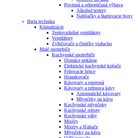
Povinná a odporúčaná výbava
Alkohol testery
Nabíjačky a štartovacie boxy
Biela technika
Klimatizácie
Teplovzdušné ventilátory
Ventilátory
Zvlhčovače a čističky vzduchu
Malé spotrebiče
Kuchynské spotrebiče
Domáce pekárne
Elektrické kuchynské krájače
Fritovacie hrnce
Hriankovače
Kávovary a espressá
Kávovary a príprava kávy
Automatické kávovary
Mlynčeky na kávu
Kuchynské mlynčeky
Kuchynské roboty
Kuchynské váhy
Mixéry
Mixéry a šľahače
Mlynčeky na kávu
Odšťavovače