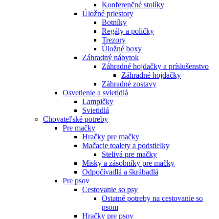
Konferenčné stolíky
Úložné priestory
Botníky
Regály a poličky
Trezory
Úložné boxy
Záhradný nábytok
Záhradné hojdačky a príslušenstvo
Záhradné hojdačky
Záhradné zostavy
Osvetlenie a svietidlá
Lampičky
Svietidlá
Chovateľské potreby
Pre mačky
Hračky pre mačky
Mačacie toalety a podstielky
Stelivá pre mačky
Misky a zásobníky pre mačky
Odpočívadlá a škrábadlá
Pre psov
Cestovanie so psy
Ostatné potreby na cestovanie so
psom
Hračky pre psov