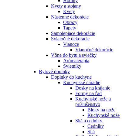
Hodiny
Kvety a stojany
Kvety
Nástenné dekorácie
Obrazy
Tapety
Samolepiace dekorácie
Sviatočné dekorácie
Vianoce
Vianočné dekorácie
Vône do bytu a sviečky
Arómaterapia
Svietniky
Bytové doplnky
Doplnky do kuchyne
Kuchynské náradie
Dosky na krájanie
Formy na ľad
Kuchynské nože a
príslušenstvo
Bloky na nože
Kuchynské nože
Sitá a cedníky
Cedníky
Sitá