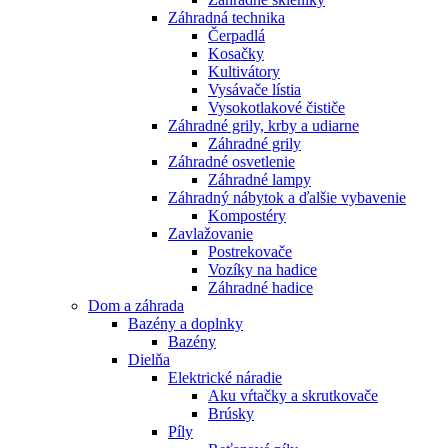
Záhradná technika
Čerpadlá
Kosačky
Kultivátory
Vysávače lístia
Vysokotlakové čističe
Záhradné grily, krby a udiarne
Záhradné grily
Záhradné osvetlenie
Záhradné lampy
Záhradný nábytok a ďalšie vybavenie
Kompostéry
Zavlažovanie
Postrekovače
Vozíky na hadice
Záhradné hadice
Dom a záhrada
Bazény a doplnky
Bazény
Dielňa
Elektrické náradie
Aku vŕtačky a skrutkovače
Brúsky
Píly