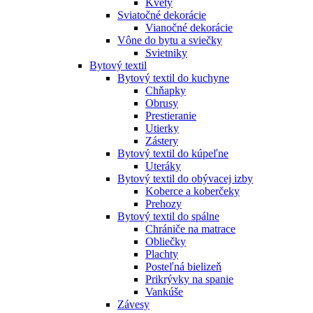
Kvety
Sviatočné dekorácie
Vianočné dekorácie
Vône do bytu a sviečky
Svietniky
Bytový textil
Bytový textil do kuchyne
Chňapky
Obrusy
Prestieranie
Utierky
Zástery
Bytový textil do kúpeľne
Uteráky
Bytový textil do obývacej izby
Koberce a koberčeky
Prehozy
Bytový textil do spálne
Chrániče na matrace
Obliečky
Plachty
Posteľná bielizeň
Prikrývky na spanie
Vankúše
Závesy