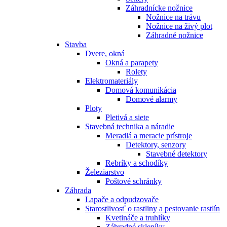
Záhradnícke nožnice
Nožnice na trávu
Nožnice na živý plot
Záhradné nožnice
Stavba
Dvere, okná
Okná a parapety
Rolety
Elektromateriály
Domová komunikácia
Domové alarmy
Ploty
Pletivá a siete
Stavebná technika a náradie
Meradlá a meracie prístroje
Detektory, senzory
Stavebné detektory
Rebríky a schodíky
Železiarstvo
Poštové schránky
Záhrada
Lapače a odpudzovače
Starostlivosť o rastliny a pestovanie rastlín
Kvetináče a truhlíky
Záhradné skleníky