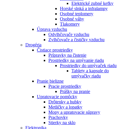
Elektrické zubné kefky
Horské slnká a infralampy
Osobné teplomery
Osobné váhy
Tlakomery
Úprava vzduchu
Odvlhčovače vzduchu
Zvlhčovače a čističky vzduchu
Drogéria
Čistiace prostriedky
Prípravky na čistenie
Prostriedky na umývanie riadu
Prostriedky do umývaček riadu
Tablety a kapsule do
umývačky riadu
Pranie bielizne
Pracie prostriedky
Prášky na pranie
Upratovacie pomôcky
Drôtenky a hubky
Metličky a lopatky
Mopy a upratovacie súpravy
Prachovky
Stierky na sklo
Elektronika