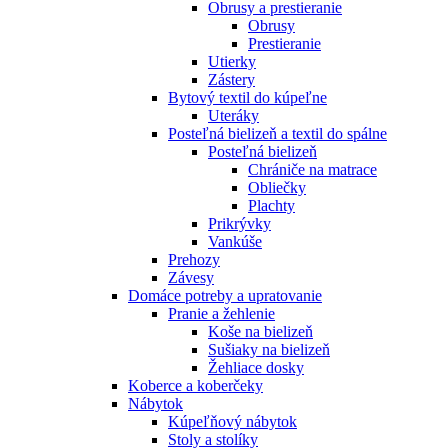
Obrusy a prestieranie
Obrusy
Prestieranie
Utierky
Zástery
Bytový textil do kúpeľne
Uteráky
Posteľná bielizeň a textil do spálne
Posteľná bielizeň
Chrániče na matrace
Obliečky
Plachty
Prikrývky
Vankúše
Prehozy
Závesy
Domáce potreby a upratovanie
Pranie a žehlenie
Koše na bielizeň
Sušiaky na bielizeň
Žehliace dosky
Koberce a koberčeky
Nábytok
Kúpeľňový nábytok
Stoly a stolíky