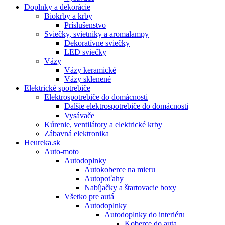
Doplnky a dekorácie
Biokrby a krby
Príslušenstvo
Sviečky, svietniky a aromalampy
Dekoratívne sviečky
LED sviečky
Vázy
Vázy keramické
Vázy sklenené
Elektrické spotrebiče
Elektrospotrebiče do domácnosti
Dalšie elektrospotrebiče do domácnosti
Vysávače
Kúrenie, ventilátory a elektrické krby
Zábavná elektronika
Heureka.sk
Auto-moto
Autodoplnky
Autokoberce na mieru
Autopoťahy
Nabíjačky a štartovacie boxy
Všetko pre autá
Autodoplnky
Autodoplnky do interiéru
Koberce do auta