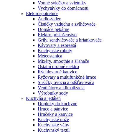
Vonné sviečky a svietniky
Vychytávky do domácnosti
Elektrospotrebiče
Audio-video
Čističky vzduchu a zvlhčovače
Domáce pekárne
Elektro príslušenstvo
Grily, sendvičovače a hriankovače
Kávovary a espressá
Kuchynské roboty
Meteostanica
Mixéry, smoothie a šľahače
Ostatní drobné elektro
Rýchlovarné kanvice
Ryžovary a multifunkčné hrnce
Sušičky ovocia a odšťavovača
Ventilátory a klimatizácia
Výrobníky sody
Kuchyňa a jedáleň
Doplnky do kuchyne
Hrnce a pánvice
Hrnčeky a kanvice
Kuchynské nože
Kuchynské váhy
Kuchynský textil