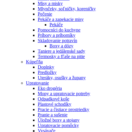
Misy a misky
Mlynčeky, soľničky, koreničky
Pečenie
Pekáče a zapekacie misy
Pekáče
Pomocníci do kuchyne
Príbory a príborníky
Skladovanie potravín
Boxy a dózy
Taniere a jedálenské sady
Termosky a fľaše na pitie
Kúpeľňa
Doplnky
Predložky
Uteráky, osušky a župany
Upratovanie
Eko drogéria
Mopy a upratovacie potreby
Odpadkové koše
Plastové schodíky
Pracie a čistiace prostriedky
Pranie a sušenie
Úložné boxy a stojany
Upratovacie pomôcky
Vysávače