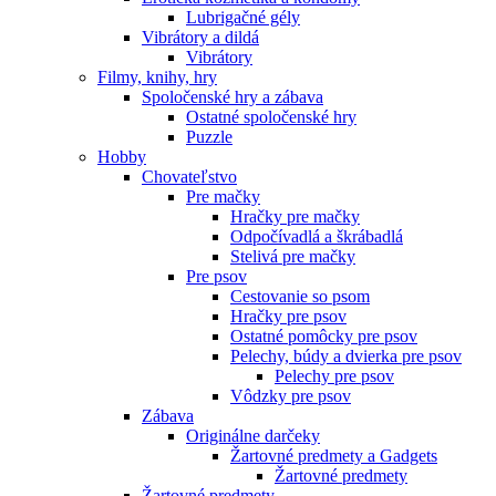
Lubrigačné gély
Vibrátory a dildá
Vibrátory
Filmy, knihy, hry
Spoločenské hry a zábava
Ostatné spoločenské hry
Puzzle
Hobby
Chovateľstvo
Pre mačky
Hračky pre mačky
Odpočívadlá a škrábadlá
Stelivá pre mačky
Pre psov
Cestovanie so psom
Hračky pre psov
Ostatné pomôcky pre psov
Pelechy, búdy a dvierka pre psov
Pelechy pre psov
Vôdzky pre psov
Zábava
Originálne darčeky
Žartovné predmety a Gadgets
Žartovné predmety
Žartovné predmety