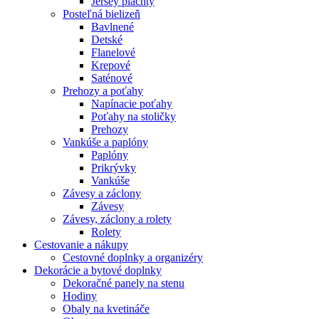
Jersey plachty
Posteľná bielizeň
Bavlnené
Detské
Flanelové
Krepové
Saténové
Prehozy a poťahy
Napínacie poťahy
Poťahy na stoličky
Prehozy
Vankúše a paplóny
Paplóny
Prikrývky
Vankúše
Závesy a záclony
Závesy
Závesy, záclony a rolety
Rolety
Cestovanie a nákupy
Cestovné doplnky a organizéry
Dekorácie a bytové doplnky
Dekoračné panely na stenu
Hodiny
Obaly na kvetináče