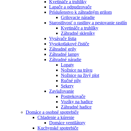
Kvetináče a truhlíky
Lapače a odpudzovače
Príslušenstvo k záhradným grilom
Grilovacie náradie
Starostlivosť o rastliny a pestovanie rastlín
Kvetináče a truhlíky
Záhradné skleníky
Vysávače lístia
Vysokotlakové čističe
Záhradné grily
Záhradné lampy
Záhradné náradie
Lopaty
Nožnice na trávu
Nožnice na živý plot
Ručné píly
Sekery
Zavlažovanie
Postrekovače
Vozíky na hadice
Záhradné hadice
Domáce a osobné spotrebiče
Chladenie a kúrenie
Domáce ventilátory
Kuchynské spotrebiče