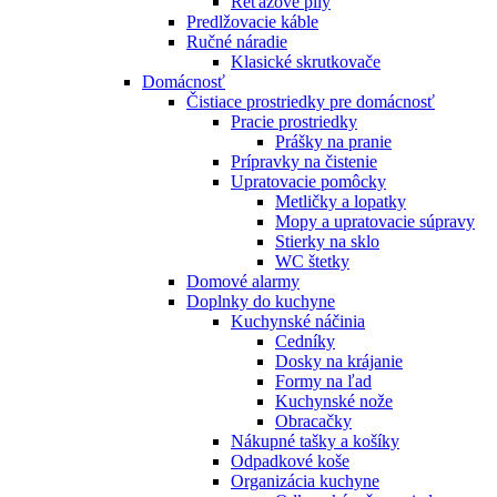
Reťazové píly
Predlžovacie káble
Ručné náradie
Klasické skrutkovače
Domácnosť
Čistiace prostriedky pre domácnosť
Pracie prostriedky
Prášky na pranie
Prípravky na čistenie
Upratovacie pomôcky
Metličky a lopatky
Mopy a upratovacie súpravy
Stierky na sklo
WC štetky
Domové alarmy
Doplnky do kuchyne
Kuchynské náčinia
Cedníky
Dosky na krájanie
Formy na ľad
Kuchynské nože
Obracačky
Nákupné tašky a košíky
Odpadkové koše
Organizácia kuchyne