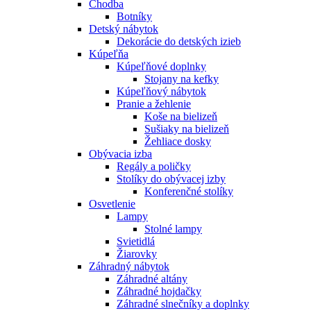
Chodba
Botníky
Detský nábytok
Dekorácie do detských izieb
Kúpeľňa
Kúpeľňové doplnky
Stojany na kefky
Kúpeľňový nábytok
Pranie a žehlenie
Koše na bielizeň
Sušiaky na bielizeň
Žehliace dosky
Obývacia izba
Regály a poličky
Stolíky do obývacej izby
Konferenčné stolíky
Osvetlenie
Lampy
Stolné lampy
Svietidlá
Žiarovky
Záhradný nábytok
Záhradné altány
Záhradné hojdačky
Záhradné slnečníky a doplnky