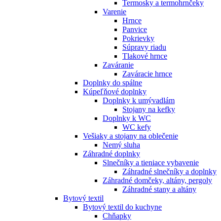
Termosky a termohrnčeky
Varenie
Hrnce
Panvice
Pokrievky
Súpravy riadu
Tlakové hrnce
Zaváranie
Zaváracie hrnce
Doplnky do spálne
Kúpeľňové doplnky
Doplnky k umývadlám
Stojany na kefky
Doplnky k WC
WC kefy
Vešiaky a stojany na oblečenie
Nemý sluha
Záhradné doplnky
Slnečníky a tieniace vybavenie
Záhradné slnečníky a doplnky
Záhradné domčeky, altány, pergoly
Záhradné stany a altány
Bytový textil
Bytový textil do kuchyne
Chňapky