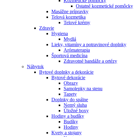
Kozmetické pomôcky
Ostatné kozmetické pomôcky
Masážne prípravky
Telová kozmetika
Telové krémy
Zdravie
Hygiena
Mydlá
Lieky, vitamíny a potravinové doplnky
Arómaterapia
Športová medicína
Zdravotné bandáže a ortézy
Nábytok
Bytové doplnky a dekorácie
Bytové dekorácie
Obrazy
Samolepky na stenu
Tapety
Doplnky do spálne
Nemý sluha
Úložné boxy
Hodiny a budíky
Budíky
Hodiny
Kvety a stojany