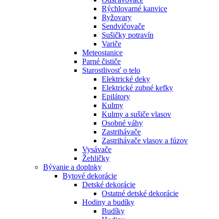
Rýchlovarné kanvice
Ryžovary
Sendvičovače
Sušičky potravín
Variče
Meteostanice
Parné čističe
Starostlivosť o telo
Elektrické deky
Elektrické zubné kefky
Epilátory
Kulmy
Kulmy a sušiče vlasov
Osobné váhy
Zastrihávače
Zastrihávače vlasov a fúzov
Vysávače
Žehličky
Bývanie a doplnky
Bytové dekorácie
Detské dekorácie
Ostatné detské dekorácie
Hodiny a budíky
Budíky