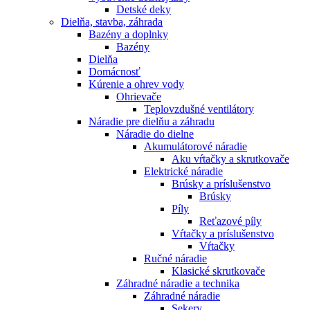
Detské deky
Dielňa, stavba, záhrada
Bazény a doplnky
Bazény
Dielňa
Domácnosť
Kúrenie a ohrev vody
Ohrievače
Teplovzdušné ventilátory
Náradie pre dielňu a záhradu
Náradie do dielne
Akumulátorové náradie
Aku vŕtačky a skrutkovače
Elektrické náradie
Brúsky a príslušenstvo
Brúsky
Píly
Reťazové píly
Vŕtačky a príslušenstvo
Vŕtačky
Ručné náradie
Klasické skrutkovače
Záhradné náradie a technika
Záhradné náradie
Sekery