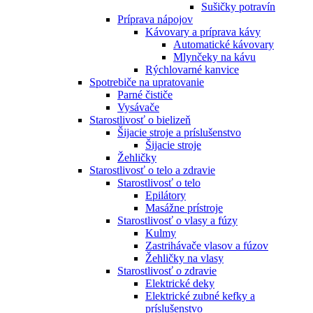
Sušičky potravín
Príprava nápojov
Kávovary a príprava kávy
Automatické kávovary
Mlynčeky na kávu
Rýchlovarné kanvice
Spotrebiče na upratovanie
Parné čističe
Vysávače
Starostlivosť o bielizeň
Šijacie stroje a príslušenstvo
Šijacie stroje
Žehličky
Starostlivosť o telo a zdravie
Starostlivosť o telo
Epilátory
Masážne prístroje
Starostlivosť o vlasy a fúzy
Kulmy
Zastrihávače vlasov a fúzov
Žehličky na vlasy
Starostlivosť o zdravie
Elektrické deky
Elektrické zubné kefky a
príslušenstvo