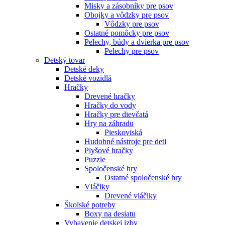
Misky a zásobníky pre psov
Obojky a vôdzky pre psov
Vôdzky pre psov
Ostatné pomôcky pre psov
Pelechy, búdy a dvierka pre psov
Pelechy pre psov
Detský tovar
Detské deky
Detské vozidlá
Hračky
Drevené hračky
Hračky do vody
Hračky pre dievčatá
Hry na záhradu
Pieskoviská
Hudobné nástroje pre deti
Plyšové hračky
Puzzle
Spoločenské hry
Ostatné spoločenské hry
Vláčiky
Drevené vláčiky
Školské potreby
Boxy na desiatu
Vybavenie detskej izby