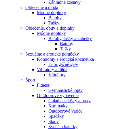
Záhradné zostavy
Oblečenie a móda
Módne doplnky
Batohy
Tašky
Oblečenie, obuv a doplnky
Módne doplnky
Batohy, tašky a kabelky
Batohy
Tašky
Sexuálne a erotické pomôcky
Kondomy a erotická kozmetika
Lubrigačné gély
Vibrátory a dildá
Vibrátory
Šport
Fitness
Gymnastické lopty
Outdoorové vybavenie
Chladiace tašky a boxy
Karimatky
Outdoorové variče
Spacáky
Stany
Svetlá a baterky