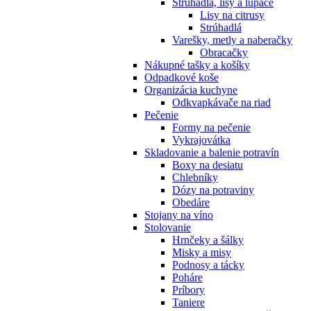
Strúhadlá, lisy a lúpače
Lisy na citrusy
Strúhadlá
Varešky, metly a naberačky
Obracačky
Nákupné tašky a košíky
Odpadkové koše
Organizácia kuchyne
Odkvapkávače na riad
Pečenie
Formy na pečenie
Vykrajovátka
Skladovanie a balenie potravín
Boxy na desiatu
Chlebníky
Dózy na potraviny
Obedáre
Stojany na víno
Stolovanie
Hrnčeky a šálky
Misky a misy
Podnosy a tácky
Poháre
Príbory
Taniere