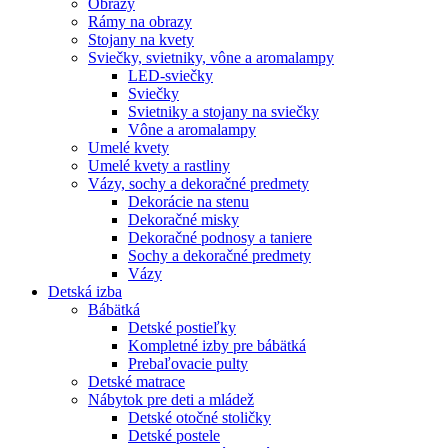
Obrazy
Rámy na obrazy
Stojany na kvety
Sviečky, svietniky, vône a aromalampy
LED-sviečky
Sviečky
Svietniky a stojany na sviečky
Vône a aromalampy
Umelé kvety
Umelé kvety a rastliny
Vázy, sochy a dekoračné predmety
Dekorácie na stenu
Dekoračné misky
Dekoračné podnosy a taniere
Sochy a dekoračné predmety
Vázy
Detská izba
Bábätká
Detské postieľky
Kompletné izby pre bábätká
Prebaľovacie pulty
Detské matrace
Nábytok pre deti a mládež
Detské otočné stoličky
Detské postele