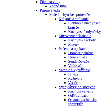
Filtrácia vody
Vodné filtre
Príprava jedla
Malé kuchynské spotrebiče
Krájanie a strúhanie
Elektrické kuchynské
krájače
Kuchynské mlynčeky
Mixovanie a šľahanie
Kuchynské roboty
Mixéry
Pečenie a opekanie
Domáce pekárne
Hriankovače
Sendvičovače
Vaflovače
Varenie a vyprážanie
Fritézy
Ryžovary
Variče
Vychytávky do kuchyne
Kuchynské váhy
Odšťavovače
Ostatné kuchynské
spotrebiče