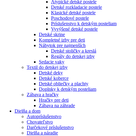
Atypické detské postele
Detské rozkladacie postele
Klasické detské postele
Poschodové postele
Príslušenstvo k detským posteliam
Vyvýšené detské postele
Detské skrine
Kompletné izby pre deti
Nábytok pre najmenších
Detské stoličky a kreslá
Regály do detskej izby
Sedacie vaky
Textil do detskej izby
Detské deky
Detské koberce
Detské obliečky a plachty
Doplnky k detským posteliam
Zábava a hračky
Hračky pre deti
Zábava na záhrade
Dielňa a dom
Autopríslušenstvo
Chovateľstvo
Darčekové príslušenstvo
Dielňa a náradie