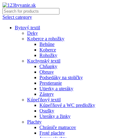
Select category
Bytový textil
Deky
Koberce a rohožky
Behúne
Koberce
Rohožky
Kuchynský textil
Chňapky
Obrusy
Podsedáky na stoličky
Prestieranie
Utierky a uteráky
Zástery
Kúpeľňový textil
Kúpeľňové a WC predložky
Osušky
Uteráky a žinky
Plachty
Chrániče matracov
Froté plachty