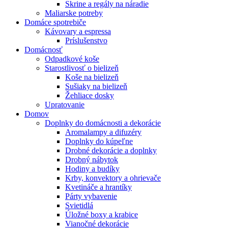
Skrine a regály na náradie
Maliarske potreby
Domáce spotrebiče
Kávovary a espressa
Príslušenstvo
Domácnosť
Odpadkové koše
Starostlivosť o bielizeň
Koše na bielizeň
Sušiaky na bielizeň
Žehliace dosky
Upratovanie
Domov
Doplnky do domácnosti a dekorácie
Aromalampy a difuzéry
Doplnky do kúpeľne
Drobné dekorácie a doplnky
Drobný nábytok
Hodiny a budíky
Krby, konvektory a ohrievače
Kvetináče a hrantíky
Párty vybavenie
Svietidlá
Úložné boxy a krabice
Vianočné dekorácie