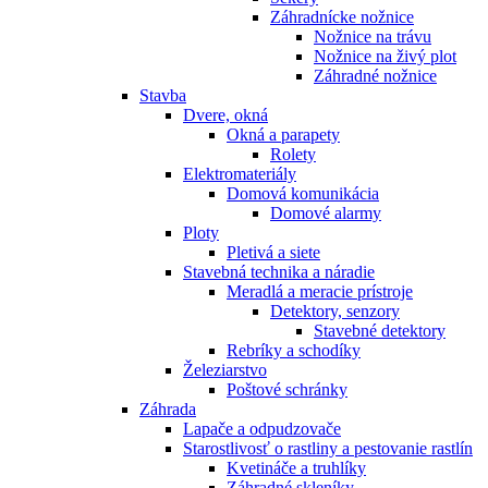
Záhradnícke nožnice
Nožnice na trávu
Nožnice na živý plot
Záhradné nožnice
Stavba
Dvere, okná
Okná a parapety
Rolety
Elektromateriály
Domová komunikácia
Domové alarmy
Ploty
Pletivá a siete
Stavebná technika a náradie
Meradlá a meracie prístroje
Detektory, senzory
Stavebné detektory
Rebríky a schodíky
Železiarstvo
Poštové schránky
Záhrada
Lapače a odpudzovače
Starostlivosť o rastliny a pestovanie rastlín
Kvetináče a truhlíky
Záhradné skleníky