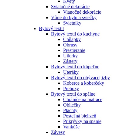
Kvety
Sviatočné dekorácie
Vianočné dekorácie
Vône do bytu a sviečky
Svietniky
Bytový textil
Bytový textil do kuchyne
Chňapky
Obrusy
Prestieranie
Utierky
Zástery
Bytový textil do kúpeľne
Uteráky
Bytový textil do obývacej izby
Koberce a koberčeky
Prehozy
Bytový textil do spálne
Chrániče na matrace
Obliečky
Plachty
Posteľná bielizeň
Prikrývky na spanie
Vankúše
Závesy