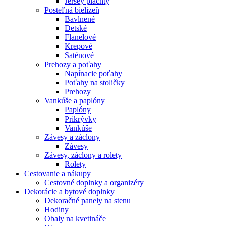
Jersey plachty
Posteľná bielizeň
Bavlnené
Detské
Flanelové
Krepové
Saténové
Prehozy a poťahy
Napínacie poťahy
Poťahy na stoličky
Prehozy
Vankúše a paplóny
Paplóny
Prikrývky
Vankúše
Závesy a záclony
Závesy
Závesy, záclony a rolety
Rolety
Cestovanie a nákupy
Cestovné doplnky a organizéry
Dekorácie a bytové doplnky
Dekoračné panely na stenu
Hodiny
Obaly na kvetináče