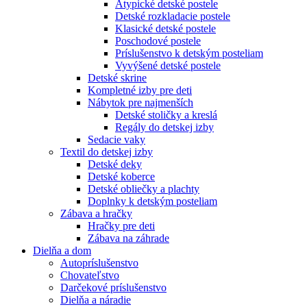
Atypické detské postele
Detské rozkladacie postele
Klasické detské postele
Poschodové postele
Príslušenstvo k detským posteliam
Vyvýšené detské postele
Detské skrine
Kompletné izby pre deti
Nábytok pre najmenších
Detské stoličky a kreslá
Regály do detskej izby
Sedacie vaky
Textil do detskej izby
Detské deky
Detské koberce
Detské obliečky a plachty
Doplnky k detským posteliam
Zábava a hračky
Hračky pre deti
Zábava na záhrade
Dielňa a dom
Autopríslušenstvo
Chovateľstvo
Darčekové príslušenstvo
Dielňa a náradie