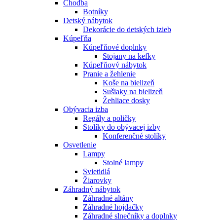
Chodba
Botníky
Detský nábytok
Dekorácie do detských izieb
Kúpeľňa
Kúpeľňové doplnky
Stojany na kefky
Kúpeľňový nábytok
Pranie a žehlenie
Koše na bielizeň
Sušiaky na bielizeň
Žehliace dosky
Obývacia izba
Regály a poličky
Stolíky do obývacej izby
Konferenčné stolíky
Osvetlenie
Lampy
Stolné lampy
Svietidlá
Žiarovky
Záhradný nábytok
Záhradné altány
Záhradné hojdačky
Záhradné slnečníky a doplnky