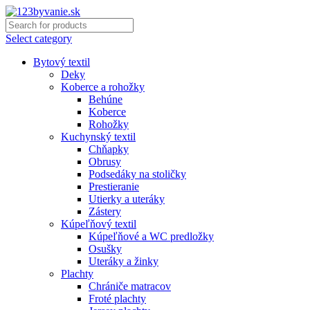
Select category
Bytový textil
Deky
Koberce a rohožky
Behúne
Koberce
Rohožky
Kuchynský textil
Chňapky
Obrusy
Podsedáky na stoličky
Prestieranie
Utierky a uteráky
Zástery
Kúpeľňový textil
Kúpeľňové a WC predložky
Osušky
Uteráky a žinky
Plachty
Chrániče matracov
Froté plachty