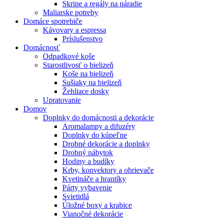
Skrine a regály na náradie
Maliarske potreby
Domáce spotrebiče
Kávovary a espressa
Príslušenstvo
Domácnosť
Odpadkové koše
Starostlivosť o bielizeň
Koše na bielizeň
Sušiaky na bielizeň
Žehliace dosky
Upratovanie
Domov
Doplnky do domácnosti a dekorácie
Aromalampy a difuzéry
Doplnky do kúpeľne
Drobné dekorácie a doplnky
Drobný nábytok
Hodiny a budíky
Krby, konvektory a ohrievače
Kvetináče a hrantíky
Párty vybavenie
Svietidlá
Úložné boxy a krabice
Vianočné dekorácie