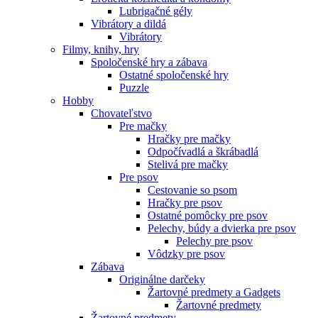
Lubrigačné gély
Vibrátory a dildá
Vibrátory
Filmy, knihy, hry
Spoločenské hry a zábava
Ostatné spoločenské hry
Puzzle
Hobby
Chovateľstvo
Pre mačky
Hračky pre mačky
Odpočívadlá a škrábadlá
Stelivá pre mačky
Pre psov
Cestovanie so psom
Hračky pre psov
Ostatné pomôcky pre psov
Pelechy, búdy a dvierka pre psov
Pelechy pre psov
Vôdzky pre psov
Zábava
Originálne darčeky
Žartovné predmety a Gadgets
Žartovné predmety
Žartovné predmety