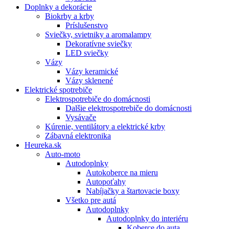
Doplnky a dekorácie
Biokrby a krby
Príslušenstvo
Sviečky, svietniky a aromalampy
Dekoratívne sviečky
LED sviečky
Vázy
Vázy keramické
Vázy sklenené
Elektrické spotrebiče
Elektrospotrebiče do domácnosti
Dalšie elektrospotrebiče do domácnosti
Vysávače
Kúrenie, ventilátory a elektrické krby
Zábavná elektronika
Heureka.sk
Auto-moto
Autodoplnky
Autokoberce na mieru
Autopoťahy
Nabíjačky a štartovacie boxy
Všetko pre autá
Autodoplnky
Autodoplnky do interiéru
Koberce do auta