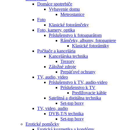
Domáce spotrebiče
Vybavenie domu
Meteostanice
Foto
Klasické fotorámčeky
Foto, kamery, optika
Príslušenstvo k fotoaparátom
Rámčeky, albumy, fotopapiere
Klasické fotorámiky
Počítače a kancelária
Kancelárska technika
Trezory
Záložné zdroje
Prepäťové ochrany
TV, audio, video
Príslušenstvo k TV, audio-video
Príslušenstvo k TV
Predlžovacie káble
Satelitná a digitálna technika
Set-top boxy
TV, video, audio
DVB-T/S technika
Set-top boxy
Erotické pomôcky
Erotická kozmetika a kondómy