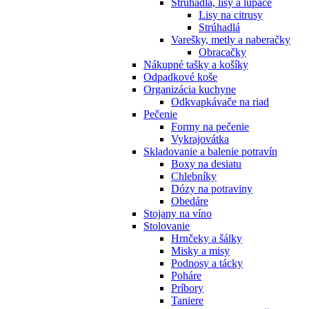
Strúhadlá, lisy a lúpače
Lisy na citrusy
Strúhadlá
Varešky, metly a naberačky
Obracačky
Nákupné tašky a košíky
Odpadkové koše
Organizácia kuchyne
Odkvapkávače na riad
Pečenie
Formy na pečenie
Vykrajovátka
Skladovanie a balenie potravín
Boxy na desiatu
Chlebníky
Dózy na potraviny
Obedáre
Stojany na víno
Stolovanie
Hrnčeky a šálky
Misky a misy
Podnosy a tácky
Poháre
Príbory
Taniere