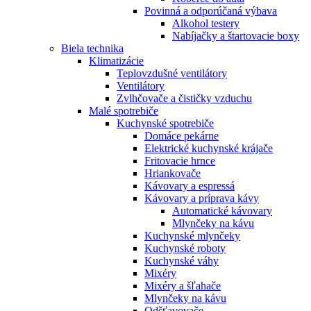
Povinná a odporúčaná výbava
Alkohol testery
Nabíjačky a štartovacie boxy
Biela technika
Klimatizácie
Teplovzdušné ventilátory
Ventilátory
Zvlhčovače a čističky vzduchu
Malé spotrebiče
Kuchynské spotrebiče
Domáce pekárne
Elektrické kuchynské krájače
Fritovacie hrnce
Hriankovače
Kávovary a espressá
Kávovary a príprava kávy
Automatické kávovary
Mlynčeky na kávu
Kuchynské mlynčeky
Kuchynské roboty
Kuchynské váhy
Mixéry
Mixéry a šľahače
Mlynčeky na kávu
Odšťavovače