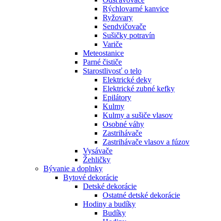
Rýchlovarné kanvice
Ryžovary
Sendvičovače
Sušičky potravín
Variče
Meteostanice
Parné čističe
Starostlivosť o telo
Elektrické deky
Elektrické zubné kefky
Epilátory
Kulmy
Kulmy a sušiče vlasov
Osobné váhy
Zastrihávače
Zastrihávače vlasov a fúzov
Vysávače
Žehličky
Bývanie a doplnky
Bytové dekorácie
Detské dekorácie
Ostatné detské dekorácie
Hodiny a budíky
Budíky