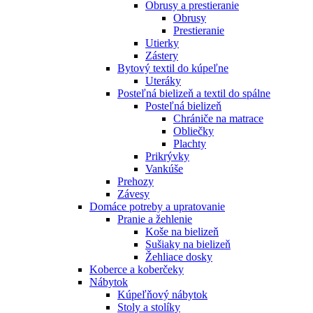
Obrusy a prestieranie
Obrusy
Prestieranie
Utierky
Zástery
Bytový textil do kúpeľne
Uteráky
Posteľná bielizeň a textil do spálne
Posteľná bielizeň
Chrániče na matrace
Obliečky
Plachty
Prikrývky
Vankúše
Prehozy
Závesy
Domáce potreby a upratovanie
Pranie a žehlenie
Koše na bielizeň
Sušiaky na bielizeň
Žehliace dosky
Koberce a koberčeky
Nábytok
Kúpeľňový nábytok
Stoly a stolíky