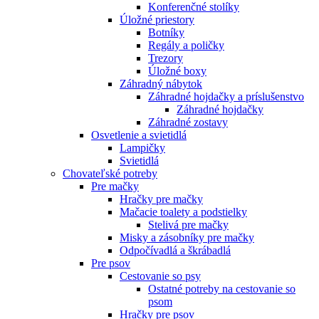
Konferenčné stolíky
Úložné priestory
Botníky
Regály a poličky
Trezory
Úložné boxy
Záhradný nábytok
Záhradné hojdačky a príslušenstvo
Záhradné hojdačky
Záhradné zostavy
Osvetlenie a svietidlá
Lampičky
Svietidlá
Chovateľské potreby
Pre mačky
Hračky pre mačky
Mačacie toalety a podstielky
Stelivá pre mačky
Misky a zásobníky pre mačky
Odpočívadlá a škrábadlá
Pre psov
Cestovanie so psy
Ostatné potreby na cestovanie so
psom
Hračky pre psov