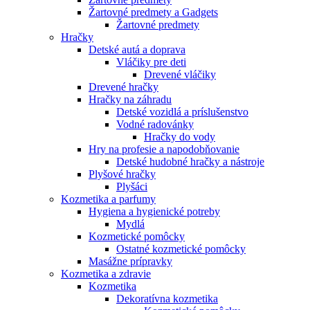
Žartovné predmety a Gadgets
Žartovné predmety
Hračky
Detské autá a doprava
Vláčiky pre deti
Drevené vláčiky
Drevené hračky
Hračky na záhradu
Detské vozidlá a príslušenstvo
Vodné radovánky
Hračky do vody
Hry na profesie a napodobňovanie
Detské hudobné hračky a nástroje
Plyšové hračky
Plyšáci
Kozmetika a parfumy
Hygiena a hygienické potreby
Mydlá
Kozmetické pomôcky
Ostatné kozmetické pomôcky
Masážne prípravky
Kozmetika a zdravie
Kozmetika
Dekoratívna kozmetika