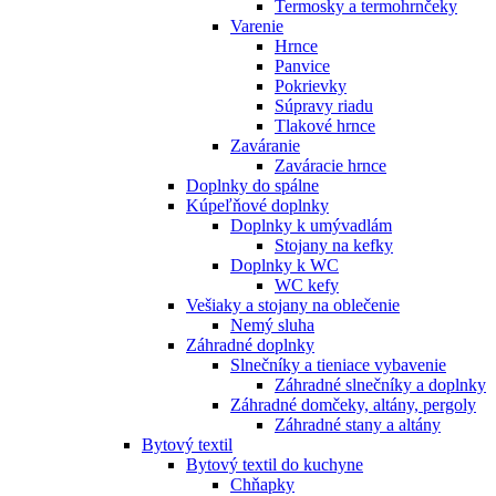
Termosky a termohrnčeky
Varenie
Hrnce
Panvice
Pokrievky
Súpravy riadu
Tlakové hrnce
Zaváranie
Zaváracie hrnce
Doplnky do spálne
Kúpeľňové doplnky
Doplnky k umývadlám
Stojany na kefky
Doplnky k WC
WC kefy
Vešiaky a stojany na oblečenie
Nemý sluha
Záhradné doplnky
Slnečníky a tieniace vybavenie
Záhradné slnečníky a doplnky
Záhradné domčeky, altány, pergoly
Záhradné stany a altány
Bytový textil
Bytový textil do kuchyne
Chňapky