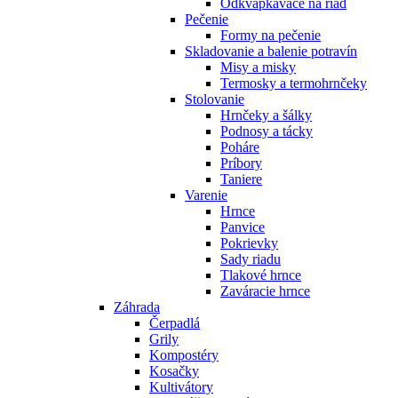
Odkvapkávače na riad
Pečenie
Formy na pečenie
Skladovanie a balenie potravín
Misy a misky
Termosky a termohrnčeky
Stolovanie
Hrnčeky a šálky
Podnosy a tácky
Poháre
Príbory
Taniere
Varenie
Hrnce
Panvice
Pokrievky
Sady riadu
Tlakové hrnce
Zaváracie hrnce
Záhrada
Čerpadlá
Grily
Kompostéry
Kosačky
Kultivátory