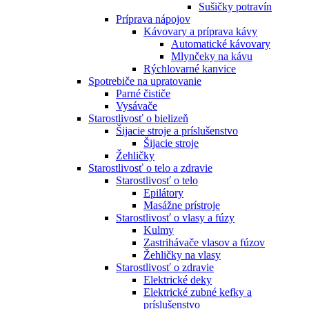
Sušičky potravín
Príprava nápojov
Kávovary a príprava kávy
Automatické kávovary
Mlynčeky na kávu
Rýchlovarné kanvice
Spotrebiče na upratovanie
Parné čističe
Vysávače
Starostlivosť o bielizeň
Šijacie stroje a príslušenstvo
Šijacie stroje
Žehličky
Starostlivosť o telo a zdravie
Starostlivosť o telo
Epilátory
Masážne prístroje
Starostlivosť o vlasy a fúzy
Kulmy
Zastrihávače vlasov a fúzov
Žehličky na vlasy
Starostlivosť o zdravie
Elektrické deky
Elektrické zubné kefky a
príslušenstvo