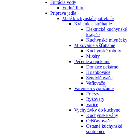
Filtrácia vody
Vodné filtre
Príprava jedla
Malé kuchynské spotrebiče
Krájanie a strúhanie
Elektrické kuchynské
krájače
Kuchynské mlynčeky
Mixovanie a šľahanie
Kuchynské roboty
Mixéry
Pečenie a opekanie
Domáce pekárne
Hriankovače
Sendvičovače
Vaflovače
Varenie a vyprážanie
Fritézy
Ryžovary
Variče
Vychytávky do kuchyne
Kuchynské váhy
Odšťavovače
Ostatné kuchynské
spotrebiče