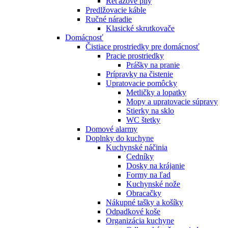
Reťazové píly
Predlžovacie káble
Ručné náradie
Klasické skrutkovače
Domácnosť
Čistiace prostriedky pre domácnosť
Pracie prostriedky
Prášky na pranie
Prípravky na čistenie
Upratovacie pomôcky
Metličky a lopatky
Mopy a upratovacie súpravy
Stierky na sklo
WC štetky
Domové alarmy
Doplnky do kuchyne
Kuchynské náčinia
Cedníky
Dosky na krájanie
Formy na ľad
Kuchynské nože
Obracačky
Nákupné tašky a košíky
Odpadkové koše
Organizácia kuchyne