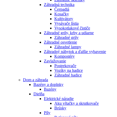
Záhradná technika
Čerpadlá
Kosačky
Kultivátory
Vysávače lístia
Vysokotlakové čističe
Záhradné grily, krby a udiarne
Záhradné grily
Záhradné osvetlenie
Záhradné lampy
Záhradný nábytok a ďalšie vybavenie
Kompostéry
Zavlažovanie
Postrekovače
Vozíky na hadice
Záhradné hadice
Dom a záhrada
Bazény a doplnky
Bazény
Dielňa
Elektrické náradie
Aku vŕtačky a skrutkovače
Brúsky
Píly