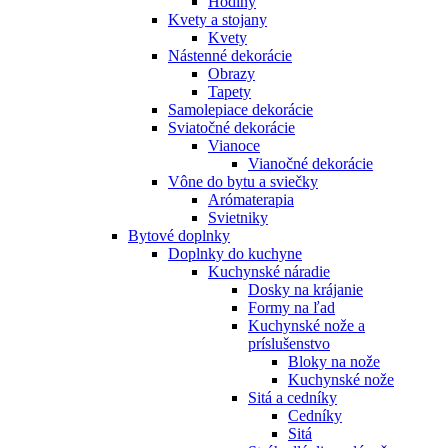
Hodiny
Kvety a stojany
Kvety
Nástenné dekorácie
Obrazy
Tapety
Samolepiace dekorácie
Sviatočné dekorácie
Vianoce
Vianočné dekorácie
Vône do bytu a sviečky
Arómaterapia
Svietniky
Bytové doplnky
Doplnky do kuchyne
Kuchynské náradie
Dosky na krájanie
Formy na ľad
Kuchynské nože a
príslušenstvo
Bloky na nože
Kuchynské nože
Sitá a cedníky
Cedníky
Sitá