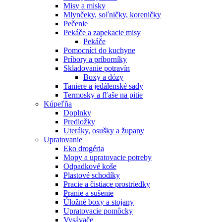
Misy a misky
Mlynčeky, soľničky, koreničky
Pečenie
Pekáče a zapekacie misy
Pekáče
Pomocníci do kuchyne
Príbory a príborníky
Skladovanie potravín
Boxy a dózy
Taniere a jedálenské sady
Termosky a fľaše na pitie
Kúpeľňa
Doplnky
Predložky
Uteráky, osušky a župany
Upratovanie
Eko drogéria
Mopy a upratovacie potreby
Odpadkové koše
Plastové schodíky
Pracie a čistiace prostriedky
Pranie a sušenie
Úložné boxy a stojany
Upratovacie pomôcky
Vysávače