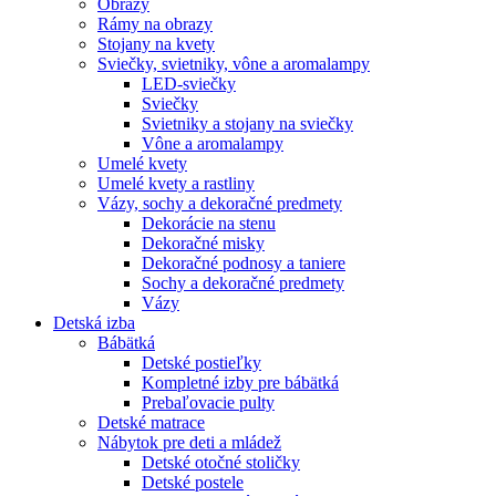
Obrazy
Rámy na obrazy
Stojany na kvety
Sviečky, svietniky, vône a aromalampy
LED-sviečky
Sviečky
Svietniky a stojany na sviečky
Vône a aromalampy
Umelé kvety
Umelé kvety a rastliny
Vázy, sochy a dekoračné predmety
Dekorácie na stenu
Dekoračné misky
Dekoračné podnosy a taniere
Sochy a dekoračné predmety
Vázy
Detská izba
Bábätká
Detské postieľky
Kompletné izby pre bábätká
Prebaľovacie pulty
Detské matrace
Nábytok pre deti a mládež
Detské otočné stoličky
Detské postele