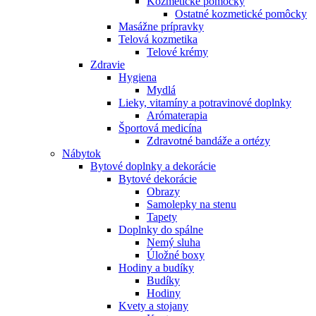
Kozmetické pomôcky
Ostatné kozmetické pomôcky
Masážne prípravky
Telová kozmetika
Telové krémy
Zdravie
Hygiena
Mydlá
Lieky, vitamíny a potravinové doplnky
Arómaterapia
Športová medicína
Zdravotné bandáže a ortézy
Nábytok
Bytové doplnky a dekorácie
Bytové dekorácie
Obrazy
Samolepky na stenu
Tapety
Doplnky do spálne
Nemý sluha
Úložné boxy
Hodiny a budíky
Budíky
Hodiny
Kvety a stojany