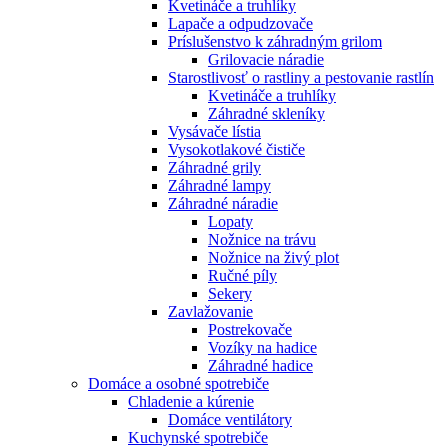
Kvetináče a truhlíky
Lapače a odpudzovače
Príslušenstvo k záhradným grilom
Grilovacie náradie
Starostlivosť o rastliny a pestovanie rastlín
Kvetináče a truhlíky
Záhradné skleníky
Vysávače lístia
Vysokotlakové čističe
Záhradné grily
Záhradné lampy
Záhradné náradie
Lopaty
Nožnice na trávu
Nožnice na živý plot
Ručné píly
Sekery
Zavlažovanie
Postrekovače
Vozíky na hadice
Záhradné hadice
Domáce a osobné spotrebiče
Chladenie a kúrenie
Domáce ventilátory
Kuchynské spotrebiče