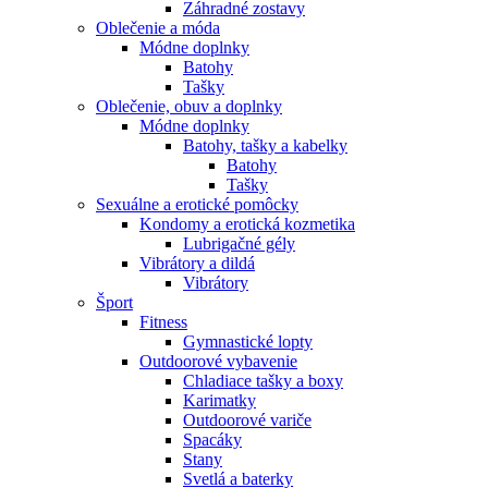
Záhradné zostavy
Oblečenie a móda
Módne doplnky
Batohy
Tašky
Oblečenie, obuv a doplnky
Módne doplnky
Batohy, tašky a kabelky
Batohy
Tašky
Sexuálne a erotické pomôcky
Kondomy a erotická kozmetika
Lubrigačné gély
Vibrátory a dildá
Vibrátory
Šport
Fitness
Gymnastické lopty
Outdoorové vybavenie
Chladiace tašky a boxy
Karimatky
Outdoorové variče
Spacáky
Stany
Svetlá a baterky