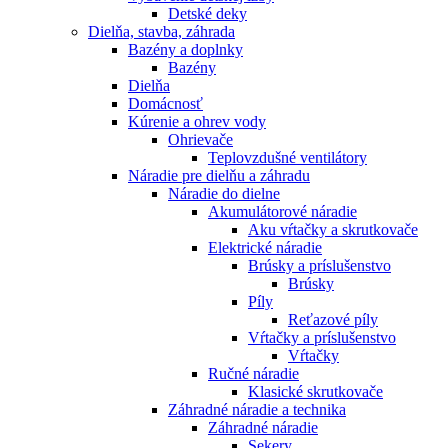
Detské deky
Dielňa, stavba, záhrada
Bazény a doplnky
Bazény
Dielňa
Domácnosť
Kúrenie a ohrev vody
Ohrievače
Teplovzdušné ventilátory
Náradie pre dielňu a záhradu
Náradie do dielne
Akumulátorové náradie
Aku vŕtačky a skrutkovače
Elektrické náradie
Brúsky a príslušenstvo
Brúsky
Píly
Reťazové píly
Vŕtačky a príslušenstvo
Vŕtačky
Ručné náradie
Klasické skrutkovače
Záhradné náradie a technika
Záhradné náradie
Sekery