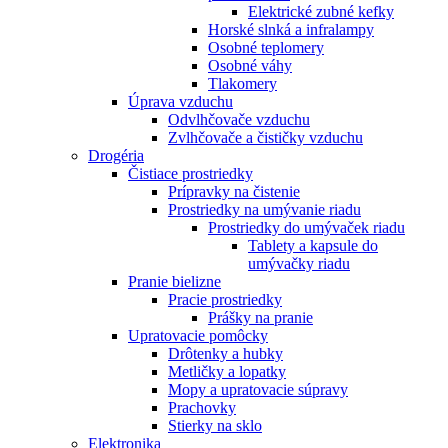
Elektrické zubné kefky
Horské slnká a infralampy
Osobné teplomery
Osobné váhy
Tlakomery
Úprava vzduchu
Odvlhčovače vzduchu
Zvlhčovače a čističky vzduchu
Drogéria
Čistiace prostriedky
Prípravky na čistenie
Prostriedky na umývanie riadu
Prostriedky do umývaček riadu
Tablety a kapsule do
umývačky riadu
Pranie bielizne
Pracie prostriedky
Prášky na pranie
Upratovacie pomôcky
Drôtenky a hubky
Metličky a lopatky
Mopy a upratovacie súpravy
Prachovky
Stierky na sklo
Elektronika