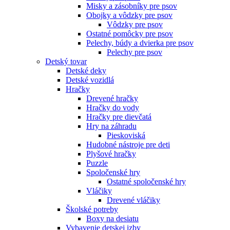
Misky a zásobníky pre psov
Obojky a vôdzky pre psov
Vôdzky pre psov
Ostatné pomôcky pre psov
Pelechy, búdy a dvierka pre psov
Pelechy pre psov
Detský tovar
Detské deky
Detské vozidlá
Hračky
Drevené hračky
Hračky do vody
Hračky pre dievčatá
Hry na záhradu
Pieskoviská
Hudobné nástroje pre deti
Plyšové hračky
Puzzle
Spoločenské hry
Ostatné spoločenské hry
Vláčiky
Drevené vláčiky
Školské potreby
Boxy na desiatu
Vybavenie detskej izby