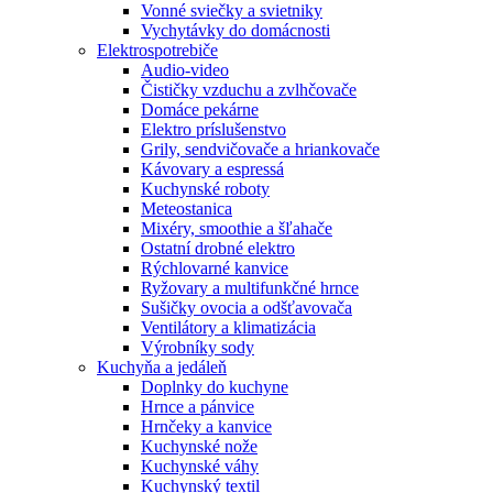
Vonné sviečky a svietniky
Vychytávky do domácnosti
Elektrospotrebiče
Audio-video
Čističky vzduchu a zvlhčovače
Domáce pekárne
Elektro príslušenstvo
Grily, sendvičovače a hriankovače
Kávovary a espressá
Kuchynské roboty
Meteostanica
Mixéry, smoothie a šľahače
Ostatní drobné elektro
Rýchlovarné kanvice
Ryžovary a multifunkčné hrnce
Sušičky ovocia a odšťavovača
Ventilátory a klimatizácia
Výrobníky sody
Kuchyňa a jedáleň
Doplnky do kuchyne
Hrnce a pánvice
Hrnčeky a kanvice
Kuchynské nože
Kuchynské váhy
Kuchynský textil