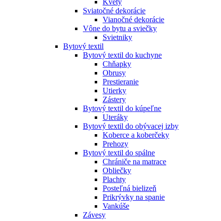
Kvety
Sviatočné dekorácie
Vianočné dekorácie
Vône do bytu a sviečky
Svietniky
Bytový textil
Bytový textil do kuchyne
Chňapky
Obrusy
Prestieranie
Utierky
Zástery
Bytový textil do kúpeľne
Uteráky
Bytový textil do obývacej izby
Koberce a koberčeky
Prehozy
Bytový textil do spálne
Chrániče na matrace
Obliečky
Plachty
Posteľná bielizeň
Prikrývky na spanie
Vankúše
Závesy