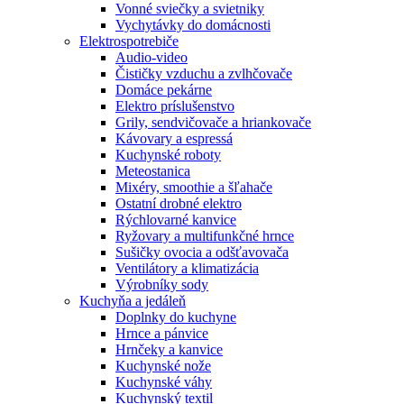
Vonné sviečky a svietniky
Vychytávky do domácnosti
Elektrospotrebiče
Audio-video
Čističky vzduchu a zvlhčovače
Domáce pekárne
Elektro príslušenstvo
Grily, sendvičovače a hriankovače
Kávovary a espressá
Kuchynské roboty
Meteostanica
Mixéry, smoothie a šľahače
Ostatní drobné elektro
Rýchlovarné kanvice
Ryžovary a multifunkčné hrnce
Sušičky ovocia a odšťavovača
Ventilátory a klimatizácia
Výrobníky sody
Kuchyňa a jedáleň
Doplnky do kuchyne
Hrnce a pánvice
Hrnčeky a kanvice
Kuchynské nože
Kuchynské váhy
Kuchynský textil