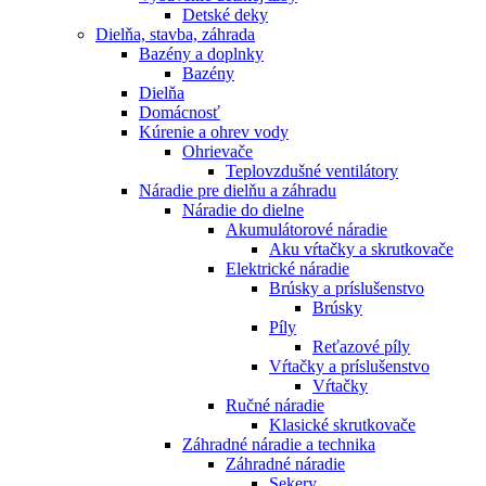
Detské deky
Dielňa, stavba, záhrada
Bazény a doplnky
Bazény
Dielňa
Domácnosť
Kúrenie a ohrev vody
Ohrievače
Teplovzdušné ventilátory
Náradie pre dielňu a záhradu
Náradie do dielne
Akumulátorové náradie
Aku vŕtačky a skrutkovače
Elektrické náradie
Brúsky a príslušenstvo
Brúsky
Píly
Reťazové píly
Vŕtačky a príslušenstvo
Vŕtačky
Ručné náradie
Klasické skrutkovače
Záhradné náradie a technika
Záhradné náradie
Sekery