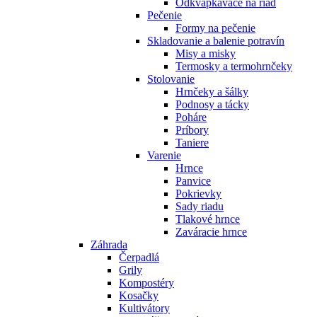
Odkvapkávače na riad
Pečenie
Formy na pečenie
Skladovanie a balenie potravín
Misy a misky
Termosky a termohrnčeky
Stolovanie
Hrnčeky a šálky
Podnosy a tácky
Poháre
Príbory
Taniere
Varenie
Hrnce
Panvice
Pokrievky
Sady riadu
Tlakové hrnce
Zaváracie hrnce
Záhrada
Čerpadlá
Grily
Kompostéry
Kosačky
Kultivátory