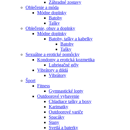
Záhradné zostavy
Oblečenie a móda
Módne doplnky
Batohy
Tašky
Oblečenie, obuv a doplnky
Módne doplnky
Batohy, tašky a kabelky
Batohy
Tašky
Sexuálne a erotické pomôcky
Kondomy a erotická kozmetika
Lubrigačné gély
Vibrátory a dildá
Vibrátory
Šport
Fitness
Gymnastické lopty
Outdoorové vybavenie
Chladiace tašky a boxy
Karimatky
Outdoorové variče
Spacáky
Stany
Svetlá a baterky