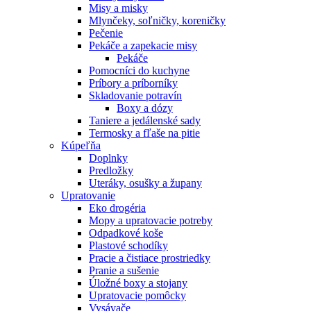
Misy a misky
Mlynčeky, soľničky, koreničky
Pečenie
Pekáče a zapekacie misy
Pekáče
Pomocníci do kuchyne
Príbory a príborníky
Skladovanie potravín
Boxy a dózy
Taniere a jedálenské sady
Termosky a fľaše na pitie
Kúpeľňa
Doplnky
Predložky
Uteráky, osušky a župany
Upratovanie
Eko drogéria
Mopy a upratovacie potreby
Odpadkové koše
Plastové schodíky
Pracie a čistiace prostriedky
Pranie a sušenie
Úložné boxy a stojany
Upratovacie pomôcky
Vysávače