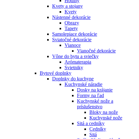
Hodiny
Kvety a stojany
Kvety
Nástenné dekorácie
Obrazy
Tapety
Samolepiace dekorácie
Sviatočné dekorácie
Vianoce
Vianočné dekorácie
Vône do bytu a sviečky
Arómaterapia
Svietniky
Bytové doplnky
Doplnky do kuchyne
Kuchynské náradie
Dosky na krájanie
Formy na ľad
Kuchynské nože a
príslušenstvo
Bloky na nože
Kuchynské nože
Sitá a cedníky
Cedníky
Sitá