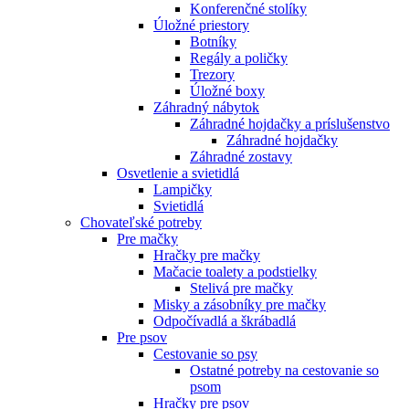
Konferenčné stolíky
Úložné priestory
Botníky
Regály a poličky
Trezory
Úložné boxy
Záhradný nábytok
Záhradné hojdačky a príslušenstvo
Záhradné hojdačky
Záhradné zostavy
Osvetlenie a svietidlá
Lampičky
Svietidlá
Chovateľské potreby
Pre mačky
Hračky pre mačky
Mačacie toalety a podstielky
Stelivá pre mačky
Misky a zásobníky pre mačky
Odpočívadlá a škrábadlá
Pre psov
Cestovanie so psy
Ostatné potreby na cestovanie so
psom
Hračky pre psov