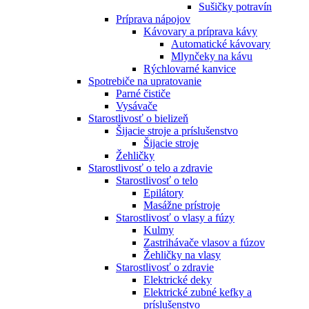
Sušičky potravín
Príprava nápojov
Kávovary a príprava kávy
Automatické kávovary
Mlynčeky na kávu
Rýchlovarné kanvice
Spotrebiče na upratovanie
Parné čističe
Vysávače
Starostlivosť o bielizeň
Šijacie stroje a príslušenstvo
Šijacie stroje
Žehličky
Starostlivosť o telo a zdravie
Starostlivosť o telo
Epilátory
Masážne prístroje
Starostlivosť o vlasy a fúzy
Kulmy
Zastrihávače vlasov a fúzov
Žehličky na vlasy
Starostlivosť o zdravie
Elektrické deky
Elektrické zubné kefky a
príslušenstvo