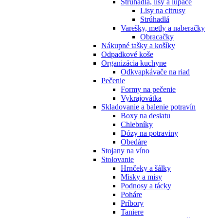
Strúhadlá, lisy a lúpače
Lisy na citrusy
Strúhadlá
Varešky, metly a naberačky
Obracačky
Nákupné tašky a košíky
Odpadkové koše
Organizácia kuchyne
Odkvapkávače na riad
Pečenie
Formy na pečenie
Vykrajovátka
Skladovanie a balenie potravín
Boxy na desiatu
Chlebníky
Dózy na potraviny
Obedáre
Stojany na víno
Stolovanie
Hrnčeky a šálky
Misky a misy
Podnosy a tácky
Poháre
Príbory
Taniere