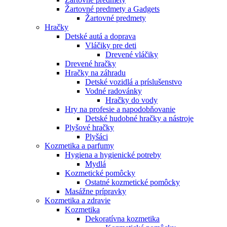
Žartovné predmety a Gadgets
Žartovné predmety
Hračky
Detské autá a doprava
Vláčiky pre deti
Drevené vláčiky
Drevené hračky
Hračky na záhradu
Detské vozidlá a príslušenstvo
Vodné radovánky
Hračky do vody
Hry na profesie a napodobňovanie
Detské hudobné hračky a nástroje
Plyšové hračky
Plyšáci
Kozmetika a parfumy
Hygiena a hygienické potreby
Mydlá
Kozmetické pomôcky
Ostatné kozmetické pomôcky
Masážne prípravky
Kozmetika a zdravie
Kozmetika
Dekoratívna kozmetika