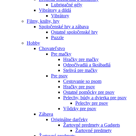
Lubrigačné gély
Vibrátory a dildá
Vibrátory
Filmy, knihy, hry
Spoločenské hry a zábava
Ostatné spoločenské hry
Puzzle
Hobby
Chovateľstvo
Pre mačky
Hračky pre mačky
Odpočívadlá a škrábadlá
Stelivá pre mačky
Pre psov
Cestovanie so psom
Hračky pre psov
Ostatné pomôcky pre psov
Pelechy, búdy a dvierka pre psov
Pelechy pre psov
Vôdzky pre psov
Zábava
Originálne darčeky
Žartovné predmety a Gadgets
Žartovné predmety
Žartovné predmety