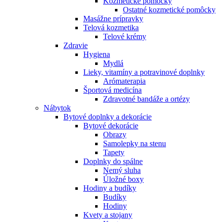
Kozmetické pomôcky
Ostatné kozmetické pomôcky
Masážne prípravky
Telová kozmetika
Telové krémy
Zdravie
Hygiena
Mydlá
Lieky, vitamíny a potravinové doplnky
Arómaterapia
Športová medicína
Zdravotné bandáže a ortézy
Nábytok
Bytové doplnky a dekorácie
Bytové dekorácie
Obrazy
Samolepky na stenu
Tapety
Doplnky do spálne
Nemý sluha
Úložné boxy
Hodiny a budíky
Budíky
Hodiny
Kvety a stojany