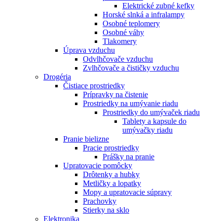
Elektrické zubné kefky
Horské slnká a infralampy
Osobné teplomery
Osobné váhy
Tlakomery
Úprava vzduchu
Odvlhčovače vzduchu
Zvlhčovače a čističky vzduchu
Drogéria
Čistiace prostriedky
Prípravky na čistenie
Prostriedky na umývanie riadu
Prostriedky do umývaček riadu
Tablety a kapsule do
umývačky riadu
Pranie bielizne
Pracie prostriedky
Prášky na pranie
Upratovacie pomôcky
Drôtenky a hubky
Metličky a lopatky
Mopy a upratovacie súpravy
Prachovky
Stierky na sklo
Elektronika