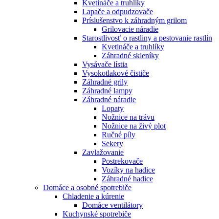
Kvetináče a truhlíky
Lapače a odpudzovače
Príslušenstvo k záhradným grilom
Grilovacie náradie
Starostlivosť o rastliny a pestovanie rastlín
Kvetináče a truhlíky
Záhradné skleníky
Vysávače lístia
Vysokotlakové čističe
Záhradné grily
Záhradné lampy
Záhradné náradie
Lopaty
Nožnice na trávu
Nožnice na živý plot
Ručné píly
Sekery
Zavlažovanie
Postrekovače
Vozíky na hadice
Záhradné hadice
Domáce a osobné spotrebiče
Chladenie a kúrenie
Domáce ventilátory
Kuchynské spotrebiče