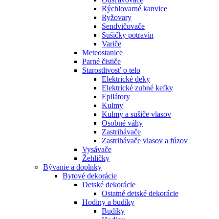
Rýchlovarné kanvice
Ryžovary
Sendvičovače
Sušičky potravín
Variče
Meteostanice
Parné čističe
Starostlivosť o telo
Elektrické deky
Elektrické zubné kefky
Epilátory
Kulmy
Kulmy a sušiče vlasov
Osobné váhy
Zastrihávače
Zastrihávače vlasov a fúzov
Vysávače
Žehličky
Bývanie a doplnky
Bytové dekorácie
Detské dekorácie
Ostatné detské dekorácie
Hodiny a budíky
Budíky