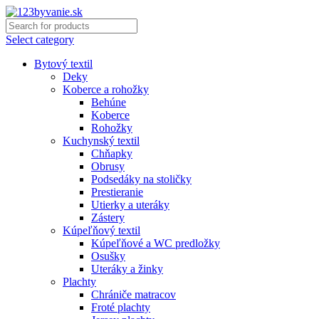
Select category
Bytový textil
Deky
Koberce a rohožky
Behúne
Koberce
Rohožky
Kuchynský textil
Chňapky
Obrusy
Podsedáky na stoličky
Prestieranie
Utierky a uteráky
Zástery
Kúpeľňový textil
Kúpeľňové a WC predložky
Osušky
Uteráky a žinky
Plachty
Chrániče matracov
Froté plachty