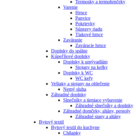
Termosky a termohrnčeky
Varenie
Hrnce
Panvice
Pokrievky
Súpravy riadu
Tlakové hrnce
Zaváranie
Zaváracie hrnce
Doplnky do spálne
Kúpeľňové doplnky
Doplnky k umývadlám
Stojany na kefky
Doplnky k WC
WC kefy
Vešiaky a stojany na oblečenie
Nemý sluha
Záhradné doplnky
Slnečníky a tieniace vybavenie
Záhradné slnečníky a doplnky
Záhradné domčeky, altány, pergoly
Záhradné stany a altány
Bytový textil
Bytový textil do kuchyne
Chňapky