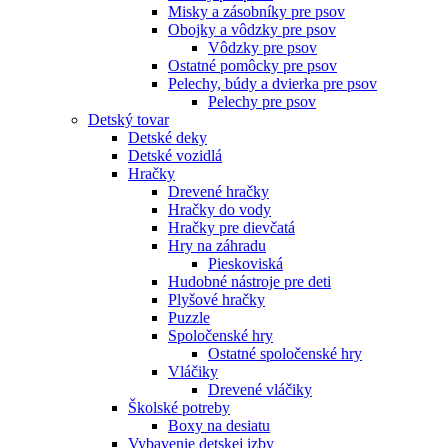
Misky a zásobníky pre psov
Obojky a vôdzky pre psov
Vôdzky pre psov
Ostatné pomôcky pre psov
Pelechy, búdy a dvierka pre psov
Pelechy pre psov
Detský tovar
Detské deky
Detské vozidlá
Hračky
Drevené hračky
Hračky do vody
Hračky pre dievčatá
Hry na záhradu
Pieskoviská
Hudobné nástroje pre deti
Plyšové hračky
Puzzle
Spoločenské hry
Ostatné spoločenské hry
Vláčiky
Drevené vláčiky
Školské potreby
Boxy na desiatu
Vybavenie detskej izby