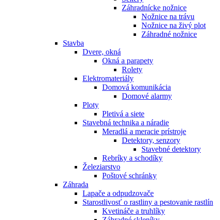
Záhradnícke nožnice
Nožnice na trávu
Nožnice na živý plot
Záhradné nožnice
Stavba
Dvere, okná
Okná a parapety
Rolety
Elektromateriály
Domová komunikácia
Domové alarmy
Ploty
Pletivá a siete
Stavebná technika a náradie
Meradlá a meracie prístroje
Detektory, senzory
Stavebné detektory
Rebríky a schodíky
Železiarstvo
Poštové schránky
Záhrada
Lapače a odpudzovače
Starostlivosť o rastliny a pestovanie rastlín
Kvetináče a truhlíky
Záhradné skleníky