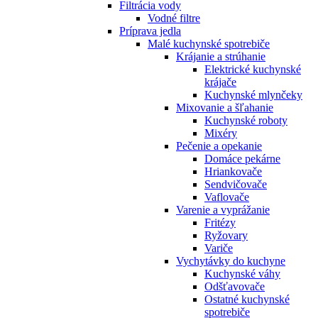
Filtrácia vody
Vodné filtre
Príprava jedla
Malé kuchynské spotrebiče
Krájanie a strúhanie
Elektrické kuchynské
krájače
Kuchynské mlynčeky
Mixovanie a šľahanie
Kuchynské roboty
Mixéry
Pečenie a opekanie
Domáce pekárne
Hriankovače
Sendvičovače
Vaflovače
Varenie a vyprážanie
Fritézy
Ryžovary
Variče
Vychytávky do kuchyne
Kuchynské váhy
Odšťavovače
Ostatné kuchynské
spotrebiče