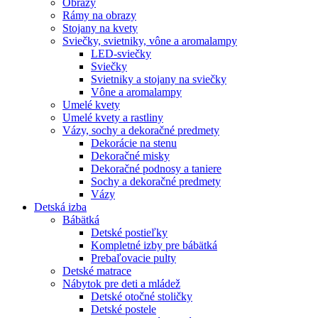
Obrazy
Rámy na obrazy
Stojany na kvety
Sviečky, svietniky, vône a aromalampy
LED-sviečky
Sviečky
Svietniky a stojany na sviečky
Vône a aromalampy
Umelé kvety
Umelé kvety a rastliny
Vázy, sochy a dekoračné predmety
Dekorácie na stenu
Dekoračné misky
Dekoračné podnosy a taniere
Sochy a dekoračné predmety
Vázy
Detská izba
Bábätká
Detské postieľky
Kompletné izby pre bábätká
Prebaľovacie pulty
Detské matrace
Nábytok pre deti a mládež
Detské otočné stoličky
Detské postele