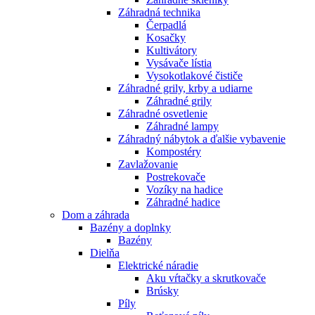
Záhradná technika
Čerpadlá
Kosačky
Kultivátory
Vysávače lístia
Vysokotlakové čističe
Záhradné grily, krby a udiarne
Záhradné grily
Záhradné osvetlenie
Záhradné lampy
Záhradný nábytok a ďalšie vybavenie
Kompostéry
Zavlažovanie
Postrekovače
Vozíky na hadice
Záhradné hadice
Dom a záhrada
Bazény a doplnky
Bazény
Dielňa
Elektrické náradie
Aku vŕtačky a skrutkovače
Brúsky
Píly