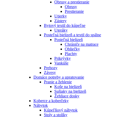
Obrusy a prestieranie
Obrusy
Prestieranie
Utierky
Zástery
Bytový textil do kúpeľne
Uteráky
Posteľná bielizeň a textil do spálne
Posteľná bielizeň
Chrániče na matrace
Obliečky
Plachty
Prikrývky
Vankúše
Prehozy
Závesy
Domáce potreby a upratovanie
Pranie a žehlenie
Koše na bielizeň
Sušiaky na bielizeň
Žehliace dosky
Koberce a koberčeky
Nábytok
Kúpeľňový nábytok
Stoly a stolíky