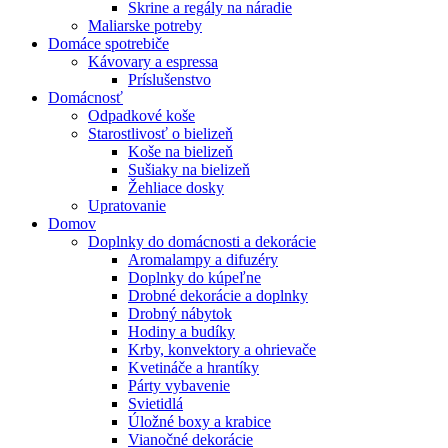
Skrine a regály na náradie
Maliarske potreby
Domáce spotrebiče
Kávovary a espressa
Príslušenstvo
Domácnosť
Odpadkové koše
Starostlivosť o bielizeň
Koše na bielizeň
Sušiaky na bielizeň
Žehliace dosky
Upratovanie
Domov
Doplnky do domácnosti a dekorácie
Aromalampy a difuzéry
Doplnky do kúpeľne
Drobné dekorácie a doplnky
Drobný nábytok
Hodiny a budíky
Krby, konvektory a ohrievače
Kvetináče a hrantíky
Párty vybavenie
Svietidlá
Úložné boxy a krabice
Vianočné dekorácie