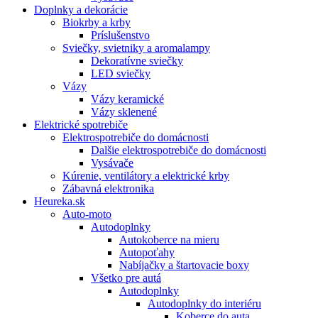
Doplnky a dekorácie
Biokrby a krby
Príslušenstvo
Sviečky, svietniky a aromalampy
Dekoratívne sviečky
LED sviečky
Vázy
Vázy keramické
Vázy sklenené
Elektrické spotrebiče
Elektrospotrebiče do domácnosti
Dalšie elektrospotrebiče do domácnosti
Vysávače
Kúrenie, ventilátory a elektrické krby
Zábavná elektronika
Heureka.sk
Auto-moto
Autodoplnky
Autokoberce na mieru
Autopoťahy
Nabíjačky a štartovacie boxy
Všetko pre autá
Autodoplnky
Autodoplnky do interiéru
Koberce do auta