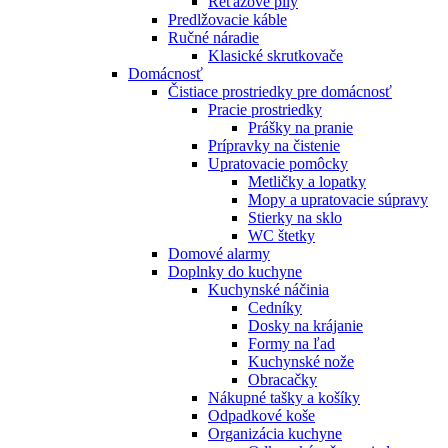
Reťazové píly
Predlžovacie káble
Ručné náradie
Klasické skrutkovače
Domácnosť
Čistiace prostriedky pre domácnosť
Pracie prostriedky
Prášky na pranie
Prípravky na čistenie
Upratovacie pomôcky
Metličky a lopatky
Mopy a upratovacie súpravy
Stierky na sklo
WC štetky
Domové alarmy
Doplnky do kuchyne
Kuchynské náčinia
Cedníky
Dosky na krájanie
Formy na ľad
Kuchynské nože
Obracačky
Nákupné tašky a košíky
Odpadkové koše
Organizácia kuchyne