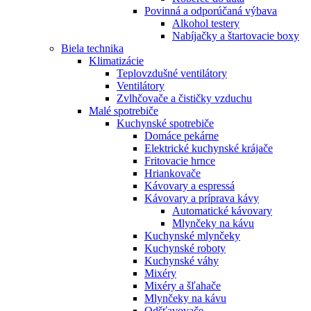
Povinná a odporúčaná výbava
Alkohol testery
Nabíjačky a štartovacie boxy
Biela technika
Klimatizácie
Teplovzdušné ventilátory
Ventilátory
Zvlhčovače a čističky vzduchu
Malé spotrebiče
Kuchynské spotrebiče
Domáce pekárne
Elektrické kuchynské krájače
Fritovacie hrnce
Hriankovače
Kávovary a espressá
Kávovary a príprava kávy
Automatické kávovary
Mlynčeky na kávu
Kuchynské mlynčeky
Kuchynské roboty
Kuchynské váhy
Mixéry
Mixéry a šľahače
Mlynčeky na kávu
Odšťavovače