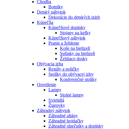
Chodba
Botníky
Detský nábytok
Dekorácie do detských izieb
Kúpeľňa
Kúpeľňové doplnky
Stojany na kefky
Kúpeľňový nábytok
Pranie a žehlenie
Koše na bielizeň
Sušiaky na bielizeň
Žehliace dosky
Obývacia izba
Regály a poličky
Stolíky do obývacej izby
Konferenčné stolíky
Osvetlenie
Lampy
Stolné lampy
Svietidlá
Žiarovky
Záhradný nábytok
Záhradné altány
Záhradné hojdačky
Záhradné slnečníky a doplnky