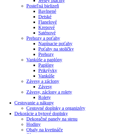
Jersey plachty
Posteľná bielizeň
Bavlnené
Detské
Flanelové
Krepové
Saténové
Prehozy a poťahy
Napínacie poťahy
Poťahy na stoličky
Prehozy
Vankúše a paplóny
Paplóny
Prikrývky
Vankúše
Závesy a záclony
Závesy
Závesy, záclony a rolety
Rolety
Cestovanie a nákupy
Cestovné doplnky a organizéry
Dekorácie a bytové doplnky
Dekoračné panely na stenu
Hodiny
Obaly na kvetináče