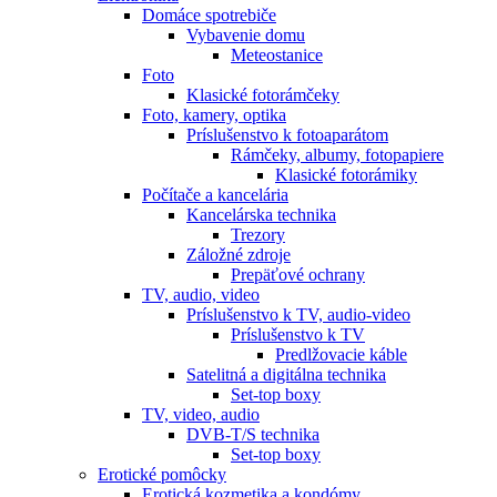
Domáce spotrebiče
Vybavenie domu
Meteostanice
Foto
Klasické fotorámčeky
Foto, kamery, optika
Príslušenstvo k fotoaparátom
Rámčeky, albumy, fotopapiere
Klasické fotorámiky
Počítače a kancelária
Kancelárska technika
Trezory
Záložné zdroje
Prepäťové ochrany
TV, audio, video
Príslušenstvo k TV, audio-video
Príslušenstvo k TV
Predlžovacie káble
Satelitná a digitálna technika
Set-top boxy
TV, video, audio
DVB-T/S technika
Set-top boxy
Erotické pomôcky
Erotická kozmetika a kondómy