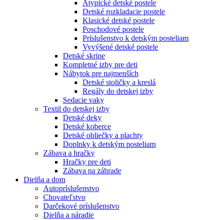
Atypické detské postele
Detské rozkladacie postele
Klasické detské postele
Poschodové postele
Príslušenstvo k detským posteliam
Vyvýšené detské postele
Detské skrine
Kompletné izby pre deti
Nábytok pre najmenších
Detské stoličky a kreslá
Regály do detskej izby
Sedacie vaky
Textil do detskej izby
Detské deky
Detské koberce
Detské obliečky a plachty
Doplnky k detským posteliam
Zábava a hračky
Hračky pre deti
Zábava na záhrade
Dielňa a dom
Autopríslušenstvo
Chovateľstvo
Darčekové príslušenstvo
Dielňa a náradie