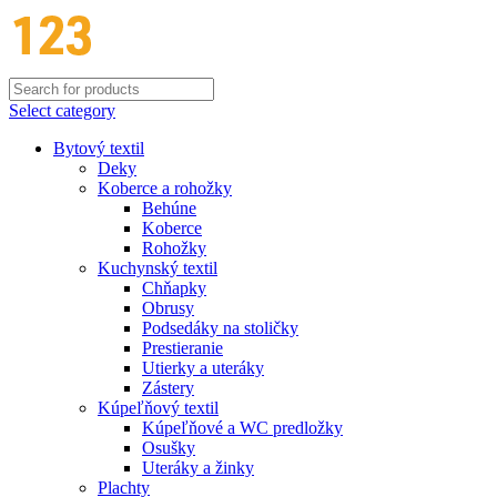
Select category
Bytový textil
Deky
Koberce a rohožky
Behúne
Koberce
Rohožky
Kuchynský textil
Chňapky
Obrusy
Podsedáky na stoličky
Prestieranie
Utierky a uteráky
Zástery
Kúpeľňový textil
Kúpeľňové a WC predložky
Osušky
Uteráky a žinky
Plachty