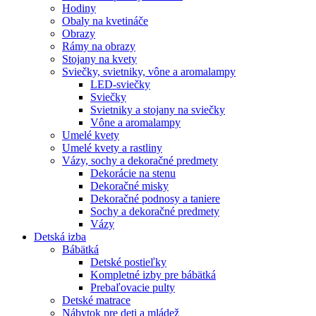
Hodiny
Obaly na kvetináče
Obrazy
Rámy na obrazy
Stojany na kvety
Sviečky, svietniky, vône a aromalampy
LED-sviečky
Sviečky
Svietniky a stojany na sviečky
Vône a aromalampy
Umelé kvety
Umelé kvety a rastliny
Vázy, sochy a dekoračné predmety
Dekorácie na stenu
Dekoračné misky
Dekoračné podnosy a taniere
Sochy a dekoračné predmety
Vázy
Detská izba
Bábätká
Detské postieľky
Kompletné izby pre bábätká
Prebaľovacie pulty
Detské matrace
Nábytok pre deti a mládež