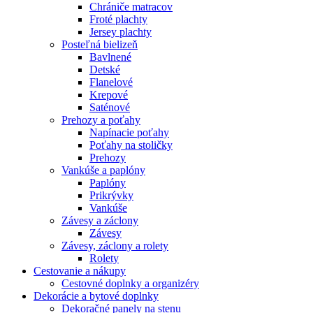
Chrániče matracov
Froté plachty
Jersey plachty
Posteľná bielizeň
Bavlnené
Detské
Flanelové
Krepové
Saténové
Prehozy a poťahy
Napínacie poťahy
Poťahy na stoličky
Prehozy
Vankúše a paplóny
Paplóny
Prikrývky
Vankúše
Závesy a záclony
Závesy
Závesy, záclony a rolety
Rolety
Cestovanie a nákupy
Cestovné doplnky a organizéry
Dekorácie a bytové doplnky
Dekoračné panely na stenu