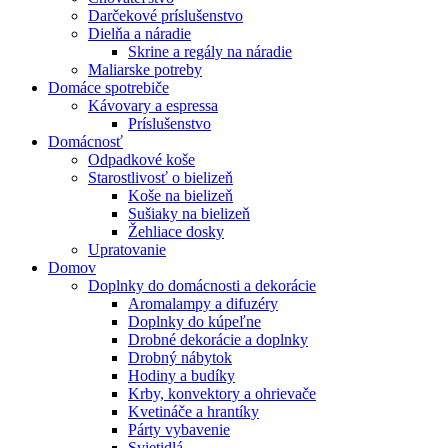
Darčekové príslušenstvo
Dielňa a náradie
Skrine a regály na náradie
Maliarske potreby
Domáce spotrebiče
Kávovary a espressa
Príslušenstvo
Domácnosť
Odpadkové koše
Starostlivosť o bielizeň
Koše na bielizeň
Sušiaky na bielizeň
Žehliace dosky
Upratovanie
Domov
Doplnky do domácnosti a dekorácie
Aromalampy a difuzéry
Doplnky do kúpeľne
Drobné dekorácie a doplnky
Drobný nábytok
Hodiny a budíky
Krby, konvektory a ohrievače
Kvetináče a hrantíky
Párty vybavenie
Svietidlá