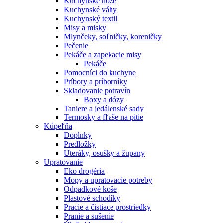
Kuchynské nože
Kuchynské váhy
Kuchynský textil
Misy a misky
Mlynčeky, soľničky, koreničky
Pečenie
Pekáče a zapekacie misy
Pekáče
Pomocníci do kuchyne
Príbory a príborníky
Skladovanie potravín
Boxy a dózy
Taniere a jedálenské sady
Termosky a fľaše na pitie
Kúpeľňa
Doplnky
Predložky
Uteráky, osušky a župany
Upratovanie
Eko drogéria
Mopy a upratovacie potreby
Odpadkové koše
Plastové schodíky
Pracie a čistiace prostriedky
Pranie a sušenie