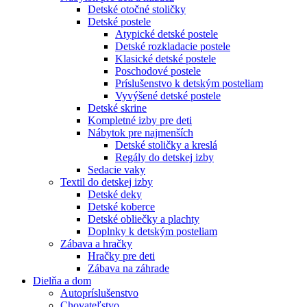
Detské otočné stoličky
Detské postele
Atypické detské postele
Detské rozkladacie postele
Klasické detské postele
Poschodové postele
Príslušenstvo k detským posteliam
Vyvýšené detské postele
Detské skrine
Kompletné izby pre deti
Nábytok pre najmenších
Detské stoličky a kreslá
Regály do detskej izby
Sedacie vaky
Textil do detskej izby
Detské deky
Detské koberce
Detské obliečky a plachty
Doplnky k detským posteliam
Zábava a hračky
Hračky pre deti
Zábava na záhrade
Dielňa a dom
Autopríslušenstvo
Chovateľstvo