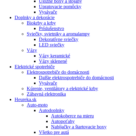
Úložné boxy a stojany
Upratovacie pomôcky
Vysávače
Doplnky a dekorácie
Biokrby a krby
Príslušenstvo
Sviečky, svietniky a aromalampy
Dekoratívne sviečky
LED sviečky
Vázy
Vázy keramické
Vázy sklenené
Elektrické spotrebiče
Elektrospotrebiče do domácnosti
Dalšie elektrospotrebiče do domácnosti
Vysávače
Kúrenie, ventilátory a elektrické krby
Zábavná elektronika
Heureka.sk
Auto-moto
Autodoplnky
Autokoberce na mieru
Autopoťahy
Nabíjačky a štartovacie boxy
Všetko pre autá