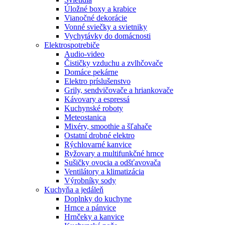
Úložné boxy a krabice
Vianočné dekorácie
Vonné sviečky a svietniky
Vychytávky do domácnosti
Elektrospotrebiče
Audio-video
Čističky vzduchu a zvlhčovače
Domáce pekárne
Elektro príslušenstvo
Grily, sendvičovače a hriankovače
Kávovary a espressá
Kuchynské roboty
Meteostanica
Mixéry, smoothie a šľahače
Ostatní drobné elektro
Rýchlovarné kanvice
Ryžovary a multifunkčné hrnce
Sušičky ovocia a odšťavovača
Ventilátory a klimatizácia
Výrobníky sody
Kuchyňa a jedáleň
Doplnky do kuchyne
Hrnce a pánvice
Hrnčeky a kanvice