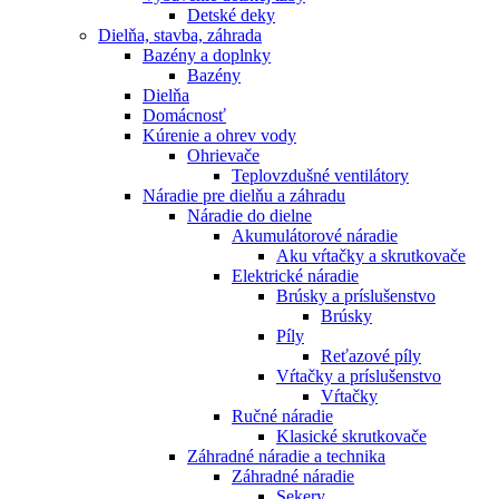
Detské deky
Dielňa, stavba, záhrada
Bazény a doplnky
Bazény
Dielňa
Domácnosť
Kúrenie a ohrev vody
Ohrievače
Teplovzdušné ventilátory
Náradie pre dielňu a záhradu
Náradie do dielne
Akumulátorové náradie
Aku vŕtačky a skrutkovače
Elektrické náradie
Brúsky a príslušenstvo
Brúsky
Píly
Reťazové píly
Vŕtačky a príslušenstvo
Vŕtačky
Ručné náradie
Klasické skrutkovače
Záhradné náradie a technika
Záhradné náradie
Sekery