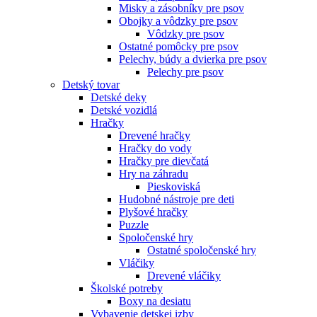
Misky a zásobníky pre psov
Obojky a vôdzky pre psov
Vôdzky pre psov
Ostatné pomôcky pre psov
Pelechy, búdy a dvierka pre psov
Pelechy pre psov
Detský tovar
Detské deky
Detské vozidlá
Hračky
Drevené hračky
Hračky do vody
Hračky pre dievčatá
Hry na záhradu
Pieskoviská
Hudobné nástroje pre deti
Plyšové hračky
Puzzle
Spoločenské hry
Ostatné spoločenské hry
Vláčiky
Drevené vláčiky
Školské potreby
Boxy na desiatu
Vybavenie detskej izby