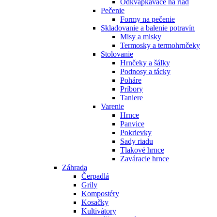
Odkvapkávače na riad
Pečenie
Formy na pečenie
Skladovanie a balenie potravín
Misy a misky
Termosky a termohrnčeky
Stolovanie
Hrnčeky a šálky
Podnosy a tácky
Poháre
Príbory
Taniere
Varenie
Hrnce
Panvice
Pokrievky
Sady riadu
Tlakové hrnce
Zaváracie hrnce
Záhrada
Čerpadlá
Grily
Kompostéry
Kosačky
Kultivátory