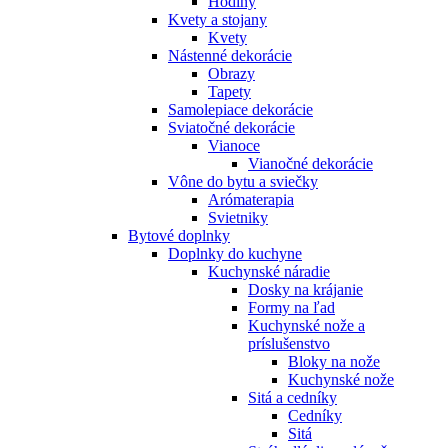
Hodiny
Kvety a stojany
Kvety
Nástenné dekorácie
Obrazy
Tapety
Samolepiace dekorácie
Sviatočné dekorácie
Vianoce
Vianočné dekorácie
Vône do bytu a sviečky
Arómaterapia
Svietniky
Bytové doplnky
Doplnky do kuchyne
Kuchynské náradie
Dosky na krájanie
Formy na ľad
Kuchynské nože a
príslušenstvo
Bloky na nože
Kuchynské nože
Sitá a cedníky
Cedníky
Sitá