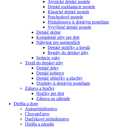
Atypické detské postele
Detské rozkladacie postele
Klasické detské postele
Poschodové postele
Príslušenstvo k detským posteliam
Vyvýšené detské postele
Detské skrine
Kompletné izby pre deti
Nábytok pre najmenších
Detské stoličky a kreslá
Regály do detskej izby
Sedacie vaky
Textil do detskej izby
Detské deky
Detské koberce
Detské obliečky a plachty
Doplnky k detským posteliam
Zábava a hračky
Hračky pre deti
Zábava na záhrade
Dielňa a dom
Autopríslušenstvo
Chovateľstvo
Darčekové príslušenstvo
Dielňa a náradie