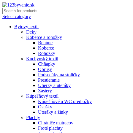
Select category
Bytový textil
Deky
Koberce a rohožky
Behúne
Koberce
Rohožky
Kuchynský textil
Chňapky
Obrusy
Podsedáky na stoličky
Prestieranie
Utierky a uteráky
Zástery
Kúpeľňový textil
Kúpeľňové a WC predložky
Osušky
Uteráky a žinky
Plachty
Chrániče matracov
Froté plachty