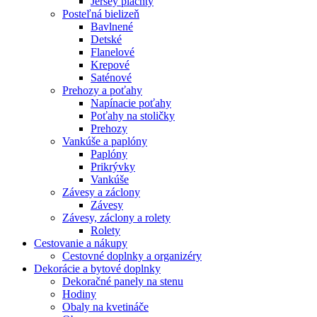
Jersey plachty
Posteľná bielizeň
Bavlnené
Detské
Flanelové
Krepové
Saténové
Prehozy a poťahy
Napínacie poťahy
Poťahy na stoličky
Prehozy
Vankúše a paplóny
Paplóny
Prikrývky
Vankúše
Závesy a záclony
Závesy
Závesy, záclony a rolety
Rolety
Cestovanie a nákupy
Cestovné doplnky a organizéry
Dekorácie a bytové doplnky
Dekoračné panely na stenu
Hodiny
Obaly na kvetináče