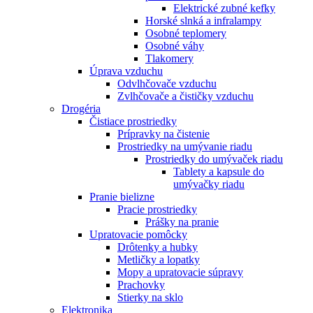
Elektrické zubné kefky
Horské slnká a infralampy
Osobné teplomery
Osobné váhy
Tlakomery
Úprava vzduchu
Odvlhčovače vzduchu
Zvlhčovače a čističky vzduchu
Drogéria
Čistiace prostriedky
Prípravky na čistenie
Prostriedky na umývanie riadu
Prostriedky do umývaček riadu
Tablety a kapsule do
umývačky riadu
Pranie bielizne
Pracie prostriedky
Prášky na pranie
Upratovacie pomôcky
Drôtenky a hubky
Metličky a lopatky
Mopy a upratovacie súpravy
Prachovky
Stierky na sklo
Elektronika