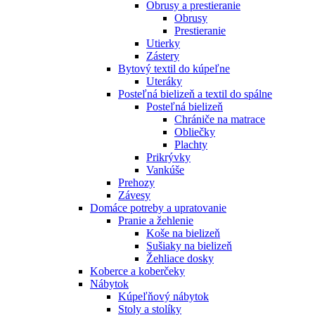
Obrusy a prestieranie
Obrusy
Prestieranie
Utierky
Zástery
Bytový textil do kúpeľne
Uteráky
Posteľná bielizeň a textil do spálne
Posteľná bielizeň
Chrániče na matrace
Obliečky
Plachty
Prikrývky
Vankúše
Prehozy
Závesy
Domáce potreby a upratovanie
Pranie a žehlenie
Koše na bielizeň
Sušiaky na bielizeň
Žehliace dosky
Koberce a koberčeky
Nábytok
Kúpeľňový nábytok
Stoly a stolíky