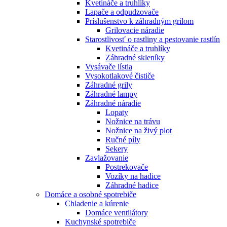
Kvetináče a truhlíky
Lapače a odpudzovače
Príslušenstvo k záhradným grilom
Grilovacie náradie
Starostlivosť o rastliny a pestovanie rastlín
Kvetináče a truhlíky
Záhradné skleníky
Vysávače lístia
Vysokotlakové čističe
Záhradné grily
Záhradné lampy
Záhradné náradie
Lopaty
Nožnice na trávu
Nožnice na živý plot
Ručné píly
Sekery
Zavlažovanie
Postrekovače
Vozíky na hadice
Záhradné hadice
Domáce a osobné spotrebiče
Chladenie a kúrenie
Domáce ventilátory
Kuchynské spotrebiče