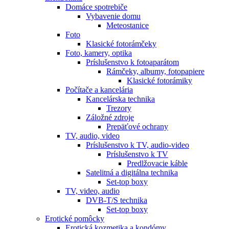
Domáce spotrebiče
Vybavenie domu
Meteostanice
Foto
Klasické fotorámčeky
Foto, kamery, optika
Príslušenstvo k fotoaparátom
Rámčeky, albumy, fotopapiere
Klasické fotorámiky
Počítače a kancelária
Kancelárska technika
Trezory
Záložné zdroje
Prepäťové ochrany
TV, audio, video
Príslušenstvo k TV, audio-video
Príslušenstvo k TV
Predlžovacie káble
Satelitná a digitálna technika
Set-top boxy
TV, video, audio
DVB-T/S technika
Set-top boxy
Erotické pomôcky
Erotická kozmetika a kondómy