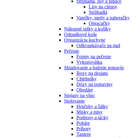
Strúhadlá, lisy a lúpače
Lisy na citrusy
Strúhadlá
Varešky, metly a naberačky
Obracačky
Nákupné tašky a košíky
Odpadkové koše
Organizácia kuchyne
Odkvapkávače na riad
Pečenie
Formy na pečenie
Vykrajovátka
Skladovanie a balenie potravín
Boxy na desiatu
Chlebníky
Dózy na potraviny
Obedáre
Stojany na víno
Stolovanie
Hrnčeky a šálky
Misky a misy
Podnosy a tácky
Poháre
Príbory
Taniere