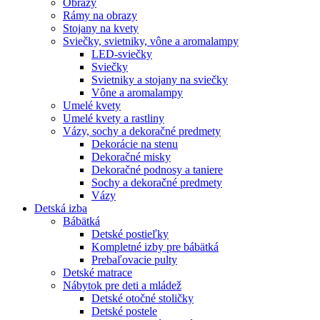
Obrazy
Rámy na obrazy
Stojany na kvety
Sviečky, svietniky, vône a aromalampy
LED-sviečky
Sviečky
Svietniky a stojany na sviečky
Vône a aromalampy
Umelé kvety
Umelé kvety a rastliny
Vázy, sochy a dekoračné predmety
Dekorácie na stenu
Dekoračné misky
Dekoračné podnosy a taniere
Sochy a dekoračné predmety
Vázy
Detská izba
Bábätká
Detské postieľky
Kompletné izby pre bábätká
Prebaľovacie pulty
Detské matrace
Nábytok pre deti a mládež
Detské otočné stoličky
Detské postele