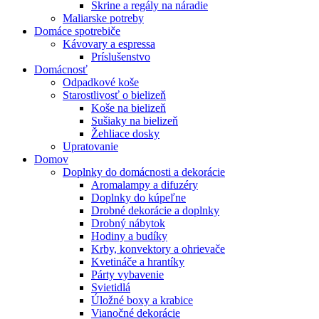
Skrine a regály na náradie
Maliarske potreby
Domáce spotrebiče
Kávovary a espressa
Príslušenstvo
Domácnosť
Odpadkové koše
Starostlivosť o bielizeň
Koše na bielizeň
Sušiaky na bielizeň
Žehliace dosky
Upratovanie
Domov
Doplnky do domácnosti a dekorácie
Aromalampy a difuzéry
Doplnky do kúpeľne
Drobné dekorácie a doplnky
Drobný nábytok
Hodiny a budíky
Krby, konvektory a ohrievače
Kvetináče a hrantíky
Párty vybavenie
Svietidlá
Úložné boxy a krabice
Vianočné dekorácie