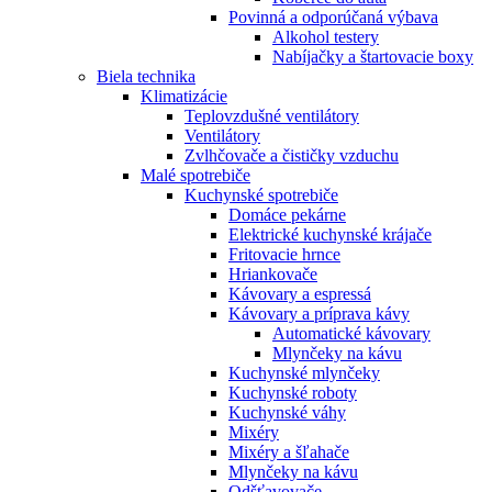
Povinná a odporúčaná výbava
Alkohol testery
Nabíjačky a štartovacie boxy
Biela technika
Klimatizácie
Teplovzdušné ventilátory
Ventilátory
Zvlhčovače a čističky vzduchu
Malé spotrebiče
Kuchynské spotrebiče
Domáce pekárne
Elektrické kuchynské krájače
Fritovacie hrnce
Hriankovače
Kávovary a espressá
Kávovary a príprava kávy
Automatické kávovary
Mlynčeky na kávu
Kuchynské mlynčeky
Kuchynské roboty
Kuchynské váhy
Mixéry
Mixéry a šľahače
Mlynčeky na kávu
Odšťavovače