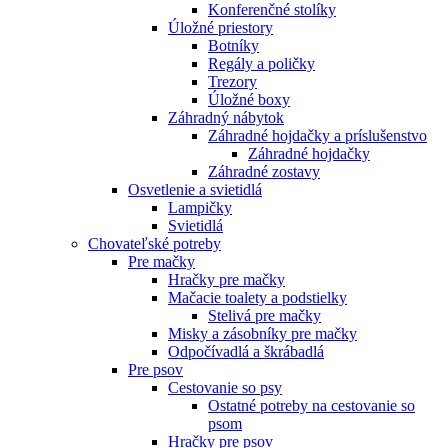
Konferenčné stolíky
Úložné priestory
Botníky
Regály a poličky
Trezory
Úložné boxy
Záhradný nábytok
Záhradné hojdačky a príslušenstvo
Záhradné hojdačky
Záhradné zostavy
Osvetlenie a svietidlá
Lampičky
Svietidlá
Chovateľské potreby
Pre mačky
Hračky pre mačky
Mačacie toalety a podstielky
Stelivá pre mačky
Misky a zásobníky pre mačky
Odpočívadlá a škrábadlá
Pre psov
Cestovanie so psy
Ostatné potreby na cestovanie so
psom
Hračky pre psov