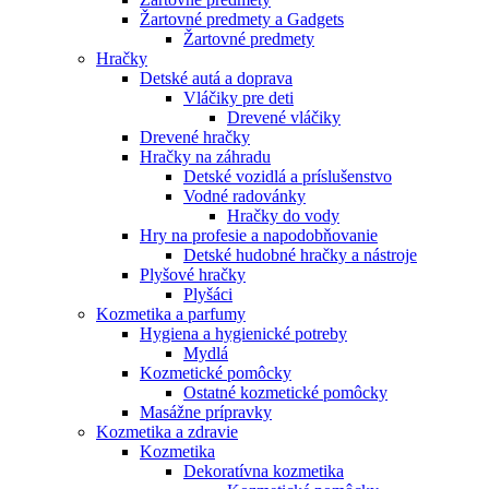
Žartovné predmety a Gadgets
Žartovné predmety
Hračky
Detské autá a doprava
Vláčiky pre deti
Drevené vláčiky
Drevené hračky
Hračky na záhradu
Detské vozidlá a príslušenstvo
Vodné radovánky
Hračky do vody
Hry na profesie a napodobňovanie
Detské hudobné hračky a nástroje
Plyšové hračky
Plyšáci
Kozmetika a parfumy
Hygiena a hygienické potreby
Mydlá
Kozmetické pomôcky
Ostatné kozmetické pomôcky
Masážne prípravky
Kozmetika a zdravie
Kozmetika
Dekoratívna kozmetika