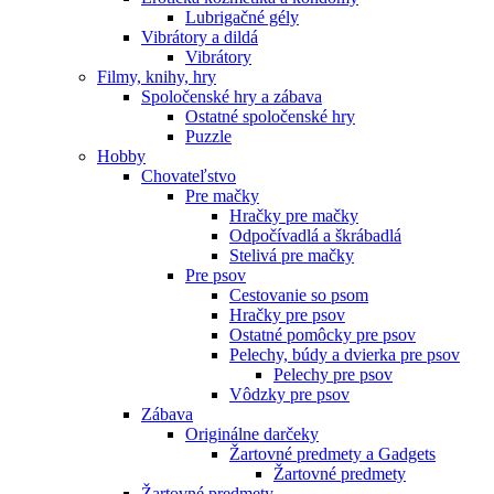
Lubrigačné gély
Vibrátory a dildá
Vibrátory
Filmy, knihy, hry
Spoločenské hry a zábava
Ostatné spoločenské hry
Puzzle
Hobby
Chovateľstvo
Pre mačky
Hračky pre mačky
Odpočívadlá a škrábadlá
Stelivá pre mačky
Pre psov
Cestovanie so psom
Hračky pre psov
Ostatné pomôcky pre psov
Pelechy, búdy a dvierka pre psov
Pelechy pre psov
Vôdzky pre psov
Zábava
Originálne darčeky
Žartovné predmety a Gadgets
Žartovné predmety
Žartovné predmety