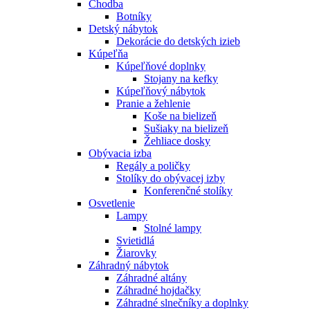
Chodba
Botníky
Detský nábytok
Dekorácie do detských izieb
Kúpeľňa
Kúpeľňové doplnky
Stojany na kefky
Kúpeľňový nábytok
Pranie a žehlenie
Koše na bielizeň
Sušiaky na bielizeň
Žehliace dosky
Obývacia izba
Regály a poličky
Stolíky do obývacej izby
Konferenčné stolíky
Osvetlenie
Lampy
Stolné lampy
Svietidlá
Žiarovky
Záhradný nábytok
Záhradné altány
Záhradné hojdačky
Záhradné slnečníky a doplnky