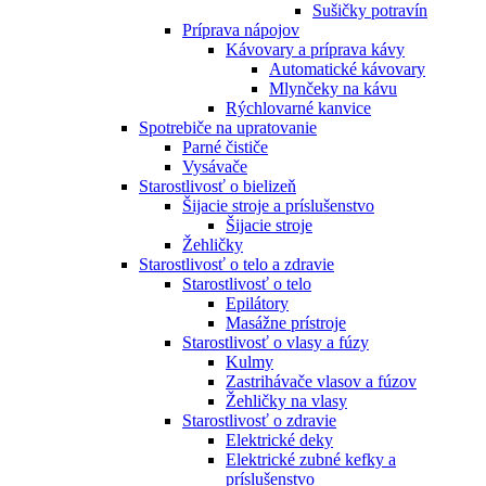
Sušičky potravín
Príprava nápojov
Kávovary a príprava kávy
Automatické kávovary
Mlynčeky na kávu
Rýchlovarné kanvice
Spotrebiče na upratovanie
Parné čističe
Vysávače
Starostlivosť o bielizeň
Šijacie stroje a príslušenstvo
Šijacie stroje
Žehličky
Starostlivosť o telo a zdravie
Starostlivosť o telo
Epilátory
Masážne prístroje
Starostlivosť o vlasy a fúzy
Kulmy
Zastrihávače vlasov a fúzov
Žehličky na vlasy
Starostlivosť o zdravie
Elektrické deky
Elektrické zubné kefky a
príslušenstvo