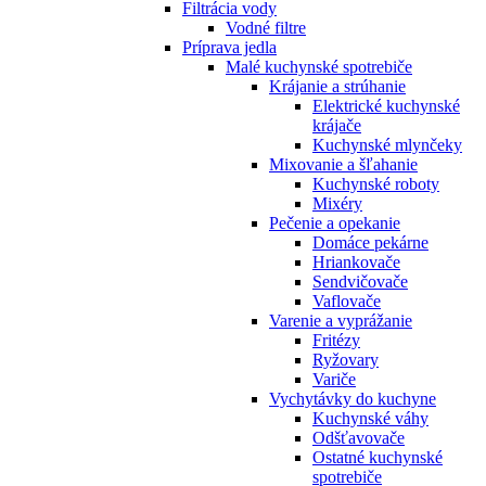
Filtrácia vody
Vodné filtre
Príprava jedla
Malé kuchynské spotrebiče
Krájanie a strúhanie
Elektrické kuchynské
krájače
Kuchynské mlynčeky
Mixovanie a šľahanie
Kuchynské roboty
Mixéry
Pečenie a opekanie
Domáce pekárne
Hriankovače
Sendvičovače
Vaflovače
Varenie a vyprážanie
Fritézy
Ryžovary
Variče
Vychytávky do kuchyne
Kuchynské váhy
Odšťavovače
Ostatné kuchynské
spotrebiče