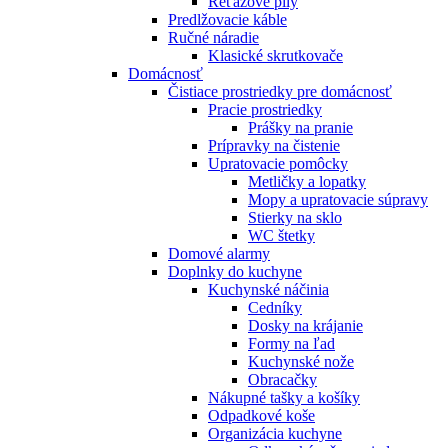
Reťazové píly
Predlžovacie káble
Ručné náradie
Klasické skrutkovače
Domácnosť
Čistiace prostriedky pre domácnosť
Pracie prostriedky
Prášky na pranie
Prípravky na čistenie
Upratovacie pomôcky
Metličky a lopatky
Mopy a upratovacie súpravy
Stierky na sklo
WC štetky
Domové alarmy
Doplnky do kuchyne
Kuchynské náčinia
Cedníky
Dosky na krájanie
Formy na ľad
Kuchynské nože
Obracačky
Nákupné tašky a košíky
Odpadkové koše
Organizácia kuchyne