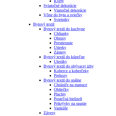
Kvety
Sviatočné dekorácie
Vianočné dekorácie
Vône do bytu a sviečky
Svietniky
Bytový textil
Bytový textil do kuchyne
Chňapky
Obrusy
Prestieranie
Utierky
Zástery
Bytový textil do kúpeľne
Uteráky
Bytový textil do obývacej izby
Koberce a koberčeky
Prehozy
Bytový textil do spálne
Chrániče na matrace
Obliečky
Plachty
Posteľná bielizeň
Prikrývky na spanie
Vankúše
Závesy