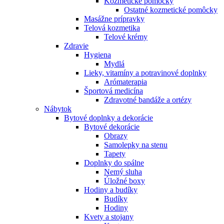
Kozmetické pomôcky
Ostatné kozmetické pomôcky
Masážne prípravky
Telová kozmetika
Telové krémy
Zdravie
Hygiena
Mydlá
Lieky, vitamíny a potravinové doplnky
Arómaterapia
Športová medicína
Zdravotné bandáže a ortézy
Nábytok
Bytové doplnky a dekorácie
Bytové dekorácie
Obrazy
Samolepky na stenu
Tapety
Doplnky do spálne
Nemý sluha
Úložné boxy
Hodiny a budíky
Budíky
Hodiny
Kvety a stojany