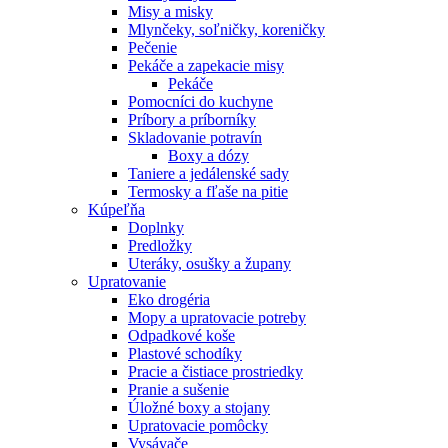
Misy a misky
Mlynčeky, soľničky, koreničky
Pečenie
Pekáče a zapekacie misy
Pekáče
Pomocníci do kuchyne
Príbory a príborníky
Skladovanie potravín
Boxy a dózy
Taniere a jedálenské sady
Termosky a fľaše na pitie
Kúpeľňa
Doplnky
Predložky
Uteráky, osušky a župany
Upratovanie
Eko drogéria
Mopy a upratovacie potreby
Odpadkové koše
Plastové schodíky
Pracie a čistiace prostriedky
Pranie a sušenie
Úložné boxy a stojany
Upratovacie pomôcky
Vysávače