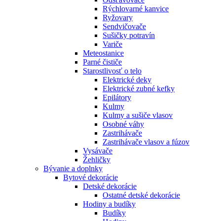
Rýchlovarné kanvice
Ryžovary
Sendvičovače
Sušičky potravín
Variče
Meteostanice
Parné čističe
Starostlivosť o telo
Elektrické deky
Elektrické zubné kefky
Epilátory
Kulmy
Kulmy a sušiče vlasov
Osobné váhy
Zastrihávače
Zastrihávače vlasov a fúzov
Vysávače
Žehličky
Bývanie a doplnky
Bytové dekorácie
Detské dekorácie
Ostatné detské dekorácie
Hodiny a budíky
Budíky