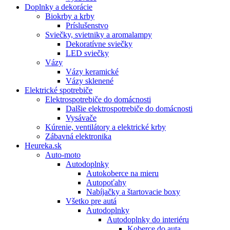
Doplnky a dekorácie
Biokrby a krby
Príslušenstvo
Sviečky, svietniky a aromalampy
Dekoratívne sviečky
LED sviečky
Vázy
Vázy keramické
Vázy sklenené
Elektrické spotrebiče
Elektrospotrebiče do domácnosti
Dalšie elektrospotrebiče do domácnosti
Vysávače
Kúrenie, ventilátory a elektrické krby
Zábavná elektronika
Heureka.sk
Auto-moto
Autodoplnky
Autokoberce na mieru
Autopoťahy
Nabíjačky a štartovacie boxy
Všetko pre autá
Autodoplnky
Autodoplnky do interiéru
Koberce do auta