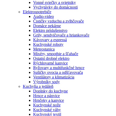
Vonné sviečky a svietniky
Vychytávky do domácnosti
Elektrospotrebiče
Audio-video
Čističky vzduchu a zvlhčovače
Domáce pekárne
Elektro príslušenstvo
Grily, sendvičovače a hriankovače
Kávovary a espressá
Kuchynské roboty
Meteostanica
Mixéry, smoothie a šľahače
Ostatní drobné elektro
Rýchlovarné kanvice
Ryžovary a multifunkčné hrnce
Sušičky ovocia a odšťavovača
Ventilátory a klimatizácia
Výrobníky sody
Kuchyňa a jedáleň
Doplnky do kuchyne
Hrnce a pánvice
Hrnčeky a kanvice
Kuchynské nože
Kuchynské váhy
Kuchynský textil