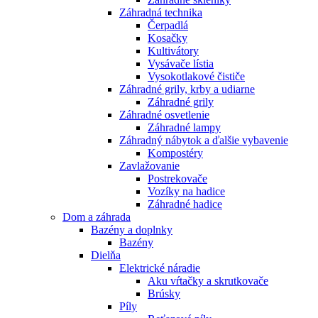
Záhradná technika
Čerpadlá
Kosačky
Kultivátory
Vysávače lístia
Vysokotlakové čističe
Záhradné grily, krby a udiarne
Záhradné grily
Záhradné osvetlenie
Záhradné lampy
Záhradný nábytok a ďalšie vybavenie
Kompostéry
Zavlažovanie
Postrekovače
Vozíky na hadice
Záhradné hadice
Dom a záhrada
Bazény a doplnky
Bazény
Dielňa
Elektrické náradie
Aku vŕtačky a skrutkovače
Brúsky
Píly