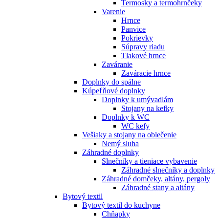
Termosky a termohrnčeky
Varenie
Hrnce
Panvice
Pokrievky
Súpravy riadu
Tlakové hrnce
Zaváranie
Zaváracie hrnce
Doplnky do spálne
Kúpeľňové doplnky
Doplnky k umývadlám
Stojany na kefky
Doplnky k WC
WC kefy
Vešiaky a stojany na oblečenie
Nemý sluha
Záhradné doplnky
Slnečníky a tieniace vybavenie
Záhradné slnečníky a doplnky
Záhradné domčeky, altány, pergoly
Záhradné stany a altány
Bytový textil
Bytový textil do kuchyne
Chňapky