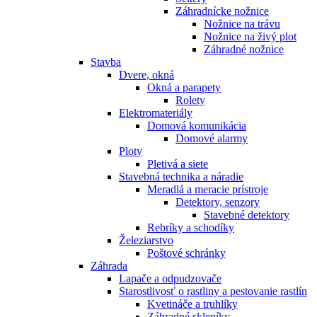
Záhradnícke nožnice
Nožnice na trávu
Nožnice na živý plot
Záhradné nožnice
Stavba
Dvere, okná
Okná a parapety
Rolety
Elektromateriály
Domová komunikácia
Domové alarmy
Ploty
Pletivá a siete
Stavebná technika a náradie
Meradlá a meracie prístroje
Detektory, senzory
Stavebné detektory
Rebríky a schodíky
Železiarstvo
Poštové schránky
Záhrada
Lapače a odpudzovače
Starostlivosť o rastliny a pestovanie rastlín
Kvetináče a truhlíky
Záhradné skleníky