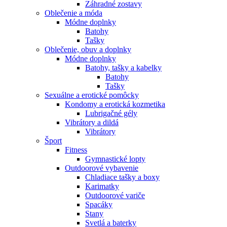
Záhradné zostavy
Oblečenie a móda
Módne doplnky
Batohy
Tašky
Oblečenie, obuv a doplnky
Módne doplnky
Batohy, tašky a kabelky
Batohy
Tašky
Sexuálne a erotické pomôcky
Kondomy a erotická kozmetika
Lubrigačné gély
Vibrátory a dildá
Vibrátory
Šport
Fitness
Gymnastické lopty
Outdoorové vybavenie
Chladiace tašky a boxy
Karimatky
Outdoorové variče
Spacáky
Stany
Svetlá a baterky