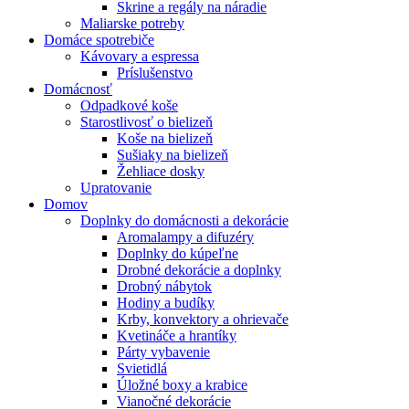
Skrine a regály na náradie
Maliarske potreby
Domáce spotrebiče
Kávovary a espressa
Príslušenstvo
Domácnosť
Odpadkové koše
Starostlivosť o bielizeň
Koše na bielizeň
Sušiaky na bielizeň
Žehliace dosky
Upratovanie
Domov
Doplnky do domácnosti a dekorácie
Aromalampy a difuzéry
Doplnky do kúpeľne
Drobné dekorácie a doplnky
Drobný nábytok
Hodiny a budíky
Krby, konvektory a ohrievače
Kvetináče a hrantíky
Párty vybavenie
Svietidlá
Úložné boxy a krabice
Vianočné dekorácie