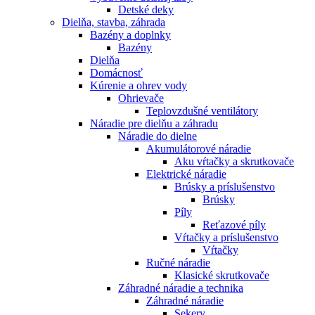
Detské deky
Dielňa, stavba, záhrada
Bazény a doplnky
Bazény
Dielňa
Domácnosť
Kúrenie a ohrev vody
Ohrievače
Teplovzdušné ventilátory
Náradie pre dielňu a záhradu
Náradie do dielne
Akumulátorové náradie
Aku vŕtačky a skrutkovače
Elektrické náradie
Brúsky a príslušenstvo
Brúsky
Píly
Reťazové píly
Vŕtačky a príslušenstvo
Vŕtačky
Ručné náradie
Klasické skrutkovače
Záhradné náradie a technika
Záhradné náradie
Sekery