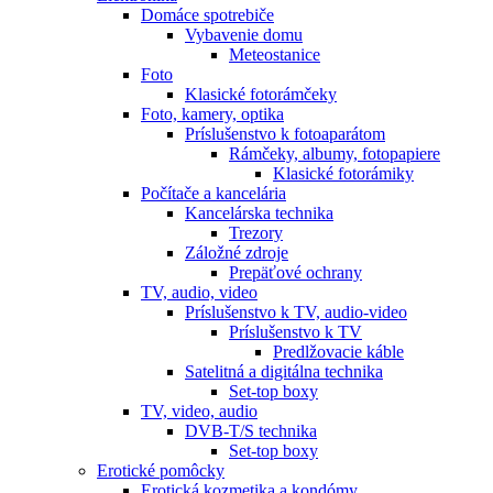
Domáce spotrebiče
Vybavenie domu
Meteostanice
Foto
Klasické fotorámčeky
Foto, kamery, optika
Príslušenstvo k fotoaparátom
Rámčeky, albumy, fotopapiere
Klasické fotorámiky
Počítače a kancelária
Kancelárska technika
Trezory
Záložné zdroje
Prepäťové ochrany
TV, audio, video
Príslušenstvo k TV, audio-video
Príslušenstvo k TV
Predlžovacie káble
Satelitná a digitálna technika
Set-top boxy
TV, video, audio
DVB-T/S technika
Set-top boxy
Erotické pomôcky
Erotická kozmetika a kondómy