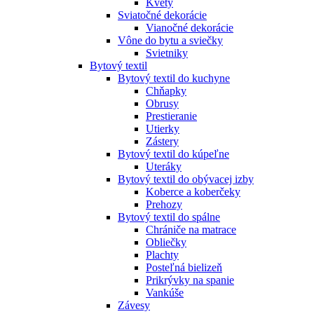
Kvety
Sviatočné dekorácie
Vianočné dekorácie
Vône do bytu a sviečky
Svietniky
Bytový textil
Bytový textil do kuchyne
Chňapky
Obrusy
Prestieranie
Utierky
Zástery
Bytový textil do kúpeľne
Uteráky
Bytový textil do obývacej izby
Koberce a koberčeky
Prehozy
Bytový textil do spálne
Chrániče na matrace
Obliečky
Plachty
Posteľná bielizeň
Prikrývky na spanie
Vankúše
Závesy