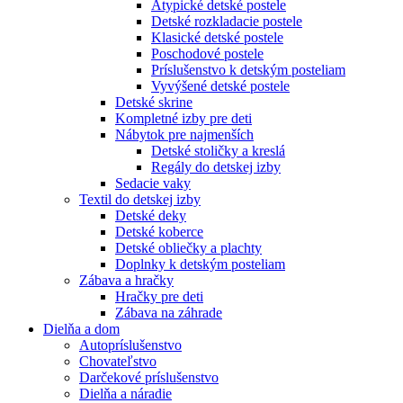
Atypické detské postele
Detské rozkladacie postele
Klasické detské postele
Poschodové postele
Príslušenstvo k detským posteliam
Vyvýšené detské postele
Detské skrine
Kompletné izby pre deti
Nábytok pre najmenších
Detské stoličky a kreslá
Regály do detskej izby
Sedacie vaky
Textil do detskej izby
Detské deky
Detské koberce
Detské obliečky a plachty
Doplnky k detským posteliam
Zábava a hračky
Hračky pre deti
Zábava na záhrade
Dielňa a dom
Autopríslušenstvo
Chovateľstvo
Darčekové príslušenstvo
Dielňa a náradie