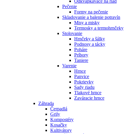
Odkvapkávače na riad
Pečenie
Formy na pečenie
Skladovanie a balenie potravín
Misy a misky
Termosky a termohrnčeky
Stolovanie
Hrnčeky a šálky
Podnosy a tácky
Poháre
Príbory
Taniere
Varenie
Hrnce
Panvice
Pokrievky
Sady riadu
Tlakové hrnce
Zaváracie hrnce
Záhrada
Čerpadlá
Grily
Kompostéry
Kosačky
Kultivátory