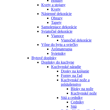
Hodiny
Kvety a stojany
Kvety
Nástenné dekorácie
Obrazy
Tapety
Samolepiace dekorácie
Sviatočné dekorácie
Vianoce
Vianočné dekorácie
Vône do bytu a sviečky
Arómaterapia
Svietniky
Bytové doplnky
Doplnky do kuchyne
Kuchynské náradie
Dosky na krájanie
Formy na ľad
Kuchynské nože a
príslušenstvo
Bloky na nože
Kuchynské nože
Sitá a cedníky
Cedníky
Sitá