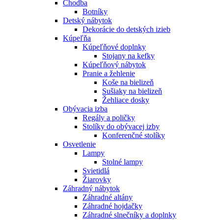
Chodba
Botníky
Detský nábytok
Dekorácie do detských izieb
Kúpeľňa
Kúpeľňové doplnky
Stojany na kefky
Kúpeľňový nábytok
Pranie a žehlenie
Koše na bielizeň
Sušiaky na bielizeň
Žehliace dosky
Obývacia izba
Regály a poličky
Stolíky do obývacej izby
Konferenčné stolíky
Osvetlenie
Lampy
Stolné lampy
Svietidlá
Žiarovky
Záhradný nábytok
Záhradné altány
Záhradné hojdačky
Záhradné slnečníky a doplnky