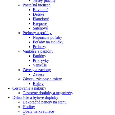
Jersey plachty
Posteľná bielizeň
Bavlnené
Detské
Flanelové
Krepové
Saténové
Prehozy a poťahy
Napínacie poťahy
Poťahy na stoličky
Prehozy
Vankúše a paplóny
Paplóny
Prikrývky
Vankúše
Závesy a záclony
Závesy
Závesy, záclony a rolety
Rolety
Cestovanie a nákupy
Cestovné doplnky a organizéry
Dekorácie a bytové doplnky
Dekoračné panely na stenu
Hodiny
Obaly na kvetináče