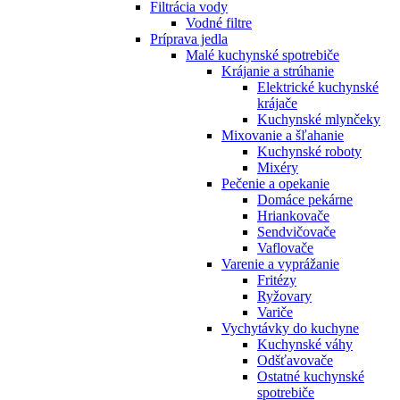
Filtrácia vody
Vodné filtre
Príprava jedla
Malé kuchynské spotrebiče
Krájanie a strúhanie
Elektrické kuchynské
krájače
Kuchynské mlynčeky
Mixovanie a šľahanie
Kuchynské roboty
Mixéry
Pečenie a opekanie
Domáce pekárne
Hriankovače
Sendvičovače
Vaflovače
Varenie a vyprážanie
Fritézy
Ryžovary
Variče
Vychytávky do kuchyne
Kuchynské váhy
Odšťavovače
Ostatné kuchynské
spotrebiče