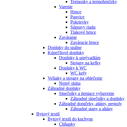
Termosky a termohrnčeky
Varenie
Hrnce
Panvice
Pokrievky
Súpravy riadu
Tlakové hrnce
Zaváranie
Zaváracie hrnce
Doplnky do spálne
Kúpeľňové doplnky
Doplnky k umývadlám
Stojany na kefky
Doplnky k WC
WC kefy
Vešiaky a stojany na oblečenie
Nemý sluha
Záhradné doplnky
Slnečníky a tieniace vybavenie
Záhradné slnečníky a doplnky
Záhradné domčeky, altány, pergoly
Záhradné stany a altány
Bytový textil
Bytový textil do kuchyne
Chňapky