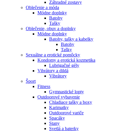
Záhradné zostavy
Oblečenie a móda
Módne doplnky
Batohy
Tašky
Oblečenie, obuv a doplnky
Módne doplnky
Batohy, tašky a kabelky
Batohy
Tašky
Sexuálne a erotické pomôcky
Kondomy a erotická kozmetika
Lubrigačné gély
Vibrátory a dildá
Vibrátory
Šport
Fitness
Gymnastické lopty
Outdoorové vybavenie
Chladiace tašky a boxy
Karimatky
Outdoorové variče
Spacáky
Stany
Svetlá a baterky