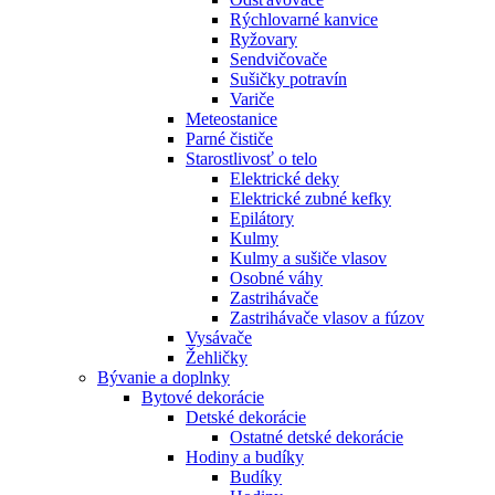
Rýchlovarné kanvice
Ryžovary
Sendvičovače
Sušičky potravín
Variče
Meteostanice
Parné čističe
Starostlivosť o telo
Elektrické deky
Elektrické zubné kefky
Epilátory
Kulmy
Kulmy a sušiče vlasov
Osobné váhy
Zastrihávače
Zastrihávače vlasov a fúzov
Vysávače
Žehličky
Bývanie a doplnky
Bytové dekorácie
Detské dekorácie
Ostatné detské dekorácie
Hodiny a budíky
Budíky