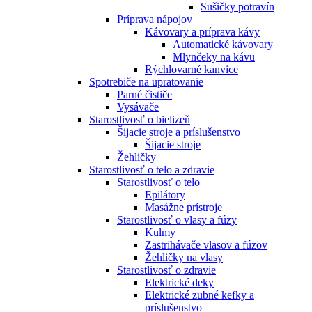
Sušičky potravín
Príprava nápojov
Kávovary a príprava kávy
Automatické kávovary
Mlynčeky na kávu
Rýchlovarné kanvice
Spotrebiče na upratovanie
Parné čističe
Vysávače
Starostlivosť o bielizeň
Šijacie stroje a príslušenstvo
Šijacie stroje
Žehličky
Starostlivosť o telo a zdravie
Starostlivosť o telo
Epilátory
Masážne prístroje
Starostlivosť o vlasy a fúzy
Kulmy
Zastrihávače vlasov a fúzov
Žehličky na vlasy
Starostlivosť o zdravie
Elektrické deky
Elektrické zubné kefky a
príslušenstvo