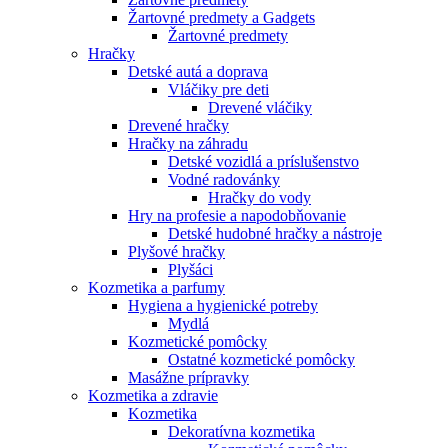
Žartovné predmety a Gadgets
Žartovné predmety
Hračky
Detské autá a doprava
Vláčiky pre deti
Drevené vláčiky
Drevené hračky
Hračky na záhradu
Detské vozidlá a príslušenstvo
Vodné radovánky
Hračky do vody
Hry na profesie a napodobňovanie
Detské hudobné hračky a nástroje
Plyšové hračky
Plyšáci
Kozmetika a parfumy
Hygiena a hygienické potreby
Mydlá
Kozmetické pomôcky
Ostatné kozmetické pomôcky
Masážne prípravky
Kozmetika a zdravie
Kozmetika
Dekoratívna kozmetika