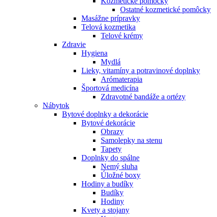
Kozmetické pomôcky
Ostatné kozmetické pomôcky
Masážne prípravky
Telová kozmetika
Telové krémy
Zdravie
Hygiena
Mydlá
Lieky, vitamíny a potravinové doplnky
Arómaterapia
Športová medicína
Zdravotné bandáže a ortézy
Nábytok
Bytové doplnky a dekorácie
Bytové dekorácie
Obrazy
Samolepky na stenu
Tapety
Doplnky do spálne
Nemý sluha
Úložné boxy
Hodiny a budíky
Budíky
Hodiny
Kvety a stojany