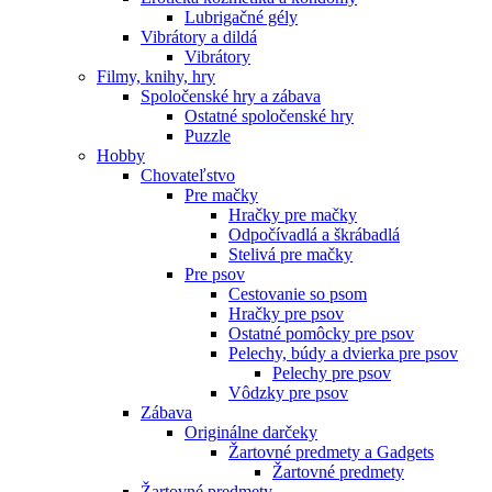
Lubrigačné gély
Vibrátory a dildá
Vibrátory
Filmy, knihy, hry
Spoločenské hry a zábava
Ostatné spoločenské hry
Puzzle
Hobby
Chovateľstvo
Pre mačky
Hračky pre mačky
Odpočívadlá a škrábadlá
Stelivá pre mačky
Pre psov
Cestovanie so psom
Hračky pre psov
Ostatné pomôcky pre psov
Pelechy, búdy a dvierka pre psov
Pelechy pre psov
Vôdzky pre psov
Zábava
Originálne darčeky
Žartovné predmety a Gadgets
Žartovné predmety
Žartovné predmety