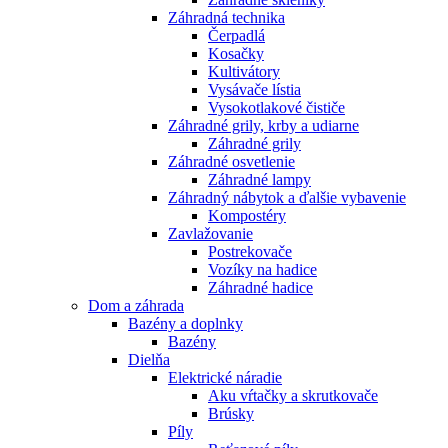
Záhradná technika
Čerpadlá
Kosačky
Kultivátory
Vysávače lístia
Vysokotlakové čističe
Záhradné grily, krby a udiarne
Záhradné grily
Záhradné osvetlenie
Záhradné lampy
Záhradný nábytok a ďalšie vybavenie
Kompostéry
Zavlažovanie
Postrekovače
Vozíky na hadice
Záhradné hadice
Dom a záhrada
Bazény a doplnky
Bazény
Dielňa
Elektrické náradie
Aku vŕtačky a skrutkovače
Brúsky
Píly