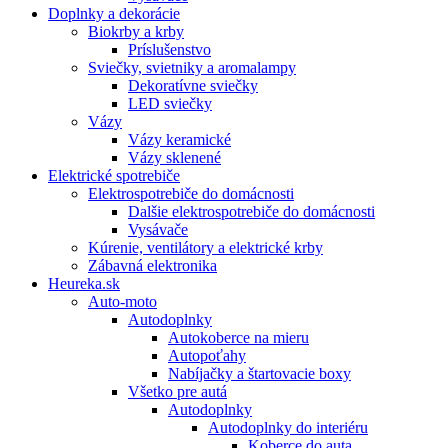
Doplnky a dekorácie
Biokrby a krby
Príslušenstvo
Sviečky, svietniky a aromalampy
Dekoratívne sviečky
LED sviečky
Vázy
Vázy keramické
Vázy sklenené
Elektrické spotrebiče
Elektrospotrebiče do domácnosti
Dalšie elektrospotrebiče do domácnosti
Vysávače
Kúrenie, ventilátory a elektrické krby
Zábavná elektronika
Heureka.sk
Auto-moto
Autodoplnky
Autokoberce na mieru
Autopoťahy
Nabíjačky a štartovacie boxy
Všetko pre autá
Autodoplnky
Autodoplnky do interiéru
Koberce do auta