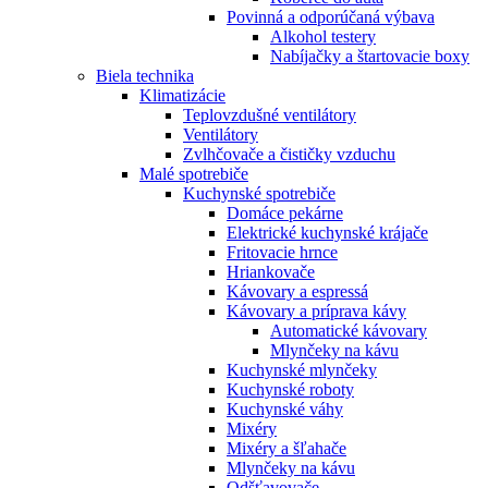
Povinná a odporúčaná výbava
Alkohol testery
Nabíjačky a štartovacie boxy
Biela technika
Klimatizácie
Teplovzdušné ventilátory
Ventilátory
Zvlhčovače a čističky vzduchu
Malé spotrebiče
Kuchynské spotrebiče
Domáce pekárne
Elektrické kuchynské krájače
Fritovacie hrnce
Hriankovače
Kávovary a espressá
Kávovary a príprava kávy
Automatické kávovary
Mlynčeky na kávu
Kuchynské mlynčeky
Kuchynské roboty
Kuchynské váhy
Mixéry
Mixéry a šľahače
Mlynčeky na kávu
Odšťavovače