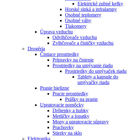
Elektrické zubné kefky
Horské slnká a infralampy
Osobné teplomery
Osobné váhy
Tlakomery
Úprava vzduchu
Odvlhčovače vzduchu
Zvlhčovače a čističky vzduchu
Drogéria
Čistiace prostriedky
Prípravky na čistenie
Prostriedky na umývanie riadu
Prostriedky do umývaček riadu
Tablety a kapsule do
umývačky riadu
Pranie bielizne
Pracie prostriedky
Prášky na pranie
Upratovacie pomôcky
Drôtenky a hubky
Metličky a lopatky
Mopy a upratovacie súpravy
Prachovky
Stierky na sklo
Elektronika