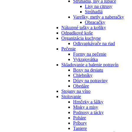
Strúhadlá, lisy a lúpače
Lisy na citrusy
Strúhadlá
Varešky, metly a naberačky
Obracačky
Nákupné tašky a košíky
Odpadkové koše
Organizácia kuchyne
Odkvapkávače na riad
Pečenie
Formy na pečenie
Vykrajovátka
Skladovanie a balenie potravín
Boxy na desiatu
Chlebníky
Dózy na potraviny
Obedáre
Stojany na víno
Stolovanie
Hrnčeky a šálky
Misky a misy
Podnosy a tácky
Poháre
Príbory
Taniere