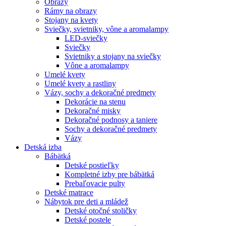
Obrazy
Rámy na obrazy
Stojany na kvety
Sviečky, svietniky, vône a aromalampy
LED-sviečky
Sviečky
Svietniky a stojany na sviečky
Vône a aromalampy
Umelé kvety
Umelé kvety a rastliny
Vázy, sochy a dekoračné predmety
Dekorácie na stenu
Dekoračné misky
Dekoračné podnosy a taniere
Sochy a dekoračné predmety
Vázy
Detská izba
Bábätká
Detské postieľky
Kompletné izby pre bábätká
Prebaľovacie pulty
Detské matrace
Nábytok pre deti a mládež
Detské otočné stoličky
Detské postele