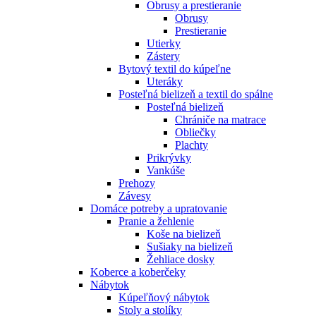
Obrusy a prestieranie
Obrusy
Prestieranie
Utierky
Zástery
Bytový textil do kúpeľne
Uteráky
Posteľná bielizeň a textil do spálne
Posteľná bielizeň
Chrániče na matrace
Obliečky
Plachty
Prikrývky
Vankúše
Prehozy
Závesy
Domáce potreby a upratovanie
Pranie a žehlenie
Koše na bielizeň
Sušiaky na bielizeň
Žehliace dosky
Koberce a koberčeky
Nábytok
Kúpeľňový nábytok
Stoly a stolíky