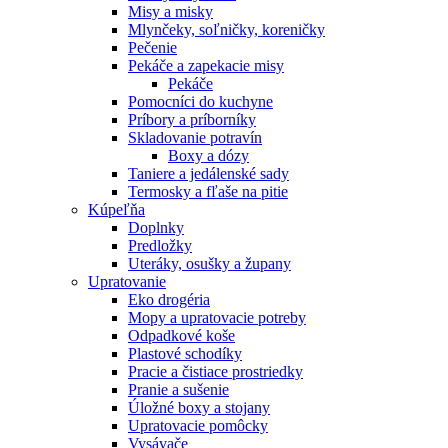
Misy a misky
Mlynčeky, soľničky, koreničky
Pečenie
Pekáče a zapekacie misy
Pekáče
Pomocníci do kuchyne
Príbory a príborníky
Skladovanie potravín
Boxy a dózy
Taniere a jedálenské sady
Termosky a fľaše na pitie
Kúpeľňa
Doplnky
Predložky
Uteráky, osušky a župany
Upratovanie
Eko drogéria
Mopy a upratovacie potreby
Odpadkové koše
Plastové schodíky
Pracie a čistiace prostriedky
Pranie a sušenie
Úložné boxy a stojany
Upratovacie pomôcky
Vysávače