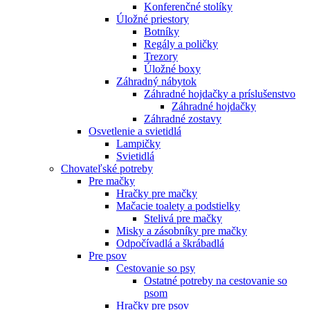
Konferenčné stolíky
Úložné priestory
Botníky
Regály a poličky
Trezory
Úložné boxy
Záhradný nábytok
Záhradné hojdačky a príslušenstvo
Záhradné hojdačky
Záhradné zostavy
Osvetlenie a svietidlá
Lampičky
Svietidlá
Chovateľské potreby
Pre mačky
Hračky pre mačky
Mačacie toalety a podstielky
Stelivá pre mačky
Misky a zásobníky pre mačky
Odpočívadlá a škrábadlá
Pre psov
Cestovanie so psy
Ostatné potreby na cestovanie so
psom
Hračky pre psov