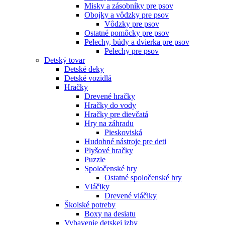
Misky a zásobníky pre psov
Obojky a vôdzky pre psov
Vôdzky pre psov
Ostatné pomôcky pre psov
Pelechy, búdy a dvierka pre psov
Pelechy pre psov
Detský tovar
Detské deky
Detské vozidlá
Hračky
Drevené hračky
Hračky do vody
Hračky pre dievčatá
Hry na záhradu
Pieskoviská
Hudobné nástroje pre deti
Plyšové hračky
Puzzle
Spoločenské hry
Ostatné spoločenské hry
Vláčiky
Drevené vláčiky
Školské potreby
Boxy na desiatu
Vybavenie detskej izby