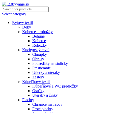
Select category
Bytový textil
Deky
Koberce a rohožky
Behúne
Koberce
Rohožky
Kuchynský textil
Chňapky
Obrusy
Podsedáky na stoličky
Prestieranie
Utierky a uteráky
Zástery
Kúpeľňový textil
Kúpeľňové a WC predložky
Osušky
Uteráky a žinky
Plachty
Chrániče matracov
Froté plachty