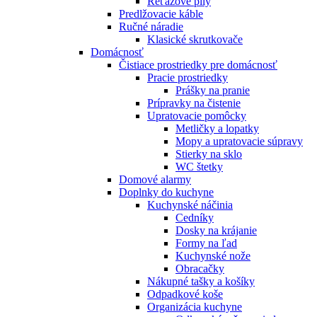
Reťazové píly
Predlžovacie káble
Ručné náradie
Klasické skrutkovače
Domácnosť
Čistiace prostriedky pre domácnosť
Pracie prostriedky
Prášky na pranie
Prípravky na čistenie
Upratovacie pomôcky
Metličky a lopatky
Mopy a upratovacie súpravy
Stierky na sklo
WC štetky
Domové alarmy
Doplnky do kuchyne
Kuchynské náčinia
Cedníky
Dosky na krájanie
Formy na ľad
Kuchynské nože
Obracačky
Nákupné tašky a košíky
Odpadkové koše
Organizácia kuchyne