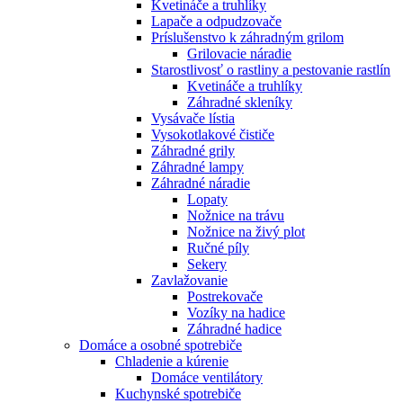
Kvetináče a truhlíky
Lapače a odpudzovače
Príslušenstvo k záhradným grilom
Grilovacie náradie
Starostlivosť o rastliny a pestovanie rastlín
Kvetináče a truhlíky
Záhradné skleníky
Vysávače lístia
Vysokotlakové čističe
Záhradné grily
Záhradné lampy
Záhradné náradie
Lopaty
Nožnice na trávu
Nožnice na živý plot
Ručné píly
Sekery
Zavlažovanie
Postrekovače
Vozíky na hadice
Záhradné hadice
Domáce a osobné spotrebiče
Chladenie a kúrenie
Domáce ventilátory
Kuchynské spotrebiče