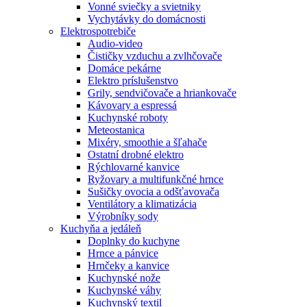
Vonné sviečky a svietniky
Vychytávky do domácnosti
Elektrospotrebiče
Audio-video
Čističky vzduchu a zvlhčovače
Domáce pekárne
Elektro príslušenstvo
Grily, sendvičovače a hriankovače
Kávovary a espressá
Kuchynské roboty
Meteostanica
Mixéry, smoothie a šľahače
Ostatní drobné elektro
Rýchlovarné kanvice
Ryžovary a multifunkčné hrnce
Sušičky ovocia a odšťavovača
Ventilátory a klimatizácia
Výrobníky sody
Kuchyňa a jedáleň
Doplnky do kuchyne
Hrnce a pánvice
Hrnčeky a kanvice
Kuchynské nože
Kuchynské váhy
Kuchynský textil