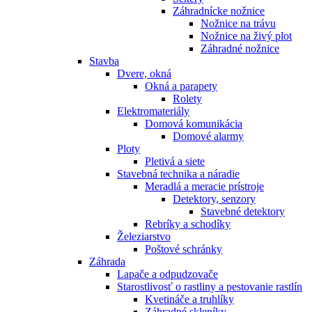
Záhradnícke nožnice
Nožnice na trávu
Nožnice na živý plot
Záhradné nožnice
Stavba
Dvere, okná
Okná a parapety
Rolety
Elektromateriály
Domová komunikácia
Domové alarmy
Ploty
Pletivá a siete
Stavebná technika a náradie
Meradlá a meracie prístroje
Detektory, senzory
Stavebné detektory
Rebríky a schodíky
Železiarstvo
Poštové schránky
Záhrada
Lapače a odpudzovače
Starostlivosť o rastliny a pestovanie rastlín
Kvetináče a truhlíky
Záhradné skleníky