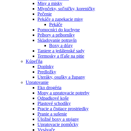
Misy a misky
Mlynčeky, soľničky, koreničky
Pečenie
Pekáče a zapekacie misy
Pekáče
Pomocníci do kuchyne
Príbory a príborníky
Skladovanie potravín
Boxy a dózy
Taniere a jedálenské sady
Termosky a fľaše na pitie
Kúpeľňa
Doplnky
Predložky
Uteráky, osušky a župany
Upratovanie
Eko drogéria
Mopy a upratovacie potreby
Odpadkové koše
Plastové schodíky
Pracie a čistiace prostriedky
Pranie a sušenie
Úložné boxy a stojany
Upratovacie pomôcky
Vysávače