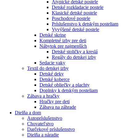
Atypické detské postele
Detské rozkladacie postele
Klasické detské postele
Poschodové postele
Príslušenstvo k detským posteliam
Vyvýšené detské postele
Detské skrine
Kompletné izby pre deti
Nábytok pre najmenších
Detské stoličky a kreslá
Regály do detskej izby
Sedacie vaky
Textil do detskej izby
Detské deky
Detské koberce
Detské obliečky a plachty
Doplnky k detským posteliam
Zábava a hračky
Hračky pre deti
Zábava na záhrade
Dielňa a dom
Autopríslušenstvo
Chovateľstvo
Darčekové príslušenstvo
Dielňa a náradie