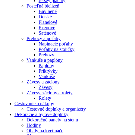
Jersey plachty
Posteľná bielizeň
Bavlnené
Detské
Flanelové
Krepové
Saténové
Prehozy a poťahy
Napínacie poťahy
Poťahy na stoličky
Prehozy
Vankúše a paplóny
Paplóny
Prikrývky
Vankúše
Závesy a záclony
Závesy
Závesy, záclony a rolety
Rolety
Cestovanie a nákupy
Cestovné doplnky a organizéry
Dekorácie a bytové doplnky
Dekoračné panely na stenu
Hodiny
Obaly na kvetináče