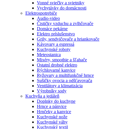
Vonné sviečky a svietniky
Vychytávky do domácnosti
Elektrospotrebiče
Audio-video
Čističky vzduchu a zvlhčovače
Domáce pekárne
Elektro príslušenstvo
Grily, sendvičovače a hriankovače
Kávovary a espressá
Kuchynské roboty
Meteostanica
Mixéry, smoothie a šľahače
Ostatní drobné elektro
Rýchlovarné kanvice
Ryžovary a multifunkčné hrnce
Sušičky ovocia a odšťavovača
Ventilátory a klimatizácia
Výrobníky sody
Kuchyňa a jedáleň
Doplnky do kuchyne
Hrnce a pánvice
Hrnčeky a kanvice
Kuchynské nože
Kuchynské váhy
Kuchynský textil