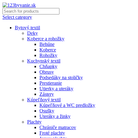
Select category
Bytový textil
Deky
Koberce a rohožky
Behúne
Koberce
Rohožky
Kuchynský textil
Chňapky
Obrusy
Podsedáky na stoličky
Prestieranie
Utierky a uteráky
Zástery
Kúpeľňový textil
Kúpeľňové a WC predložky
Osušky
Uteráky a žinky
Plachty
Chrániče matracov
Froté plachty