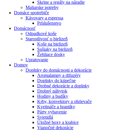
Skrine a regály na náradie
Maliarske potreby
Domáce spotrebiče
Kávovary a espressa
Príslušenstvo
Domácnosť
Odpadkové koše
Starostlivosť o bielizeň
Koše na bielizeň
Sušiaky na bielizeň
Žehliace dosky
Upratovanie
Domov
Doplnky do domácnosti a dekorácie
Aromalampy a difuzéry
Doplnky do kúpeľne
Drobné dekorácie a doplnky
Drobný nábytok
Hodiny a budíky
Krby, konvektory a ohrievače
Kvetináče a hrantíky
Párty vybavenie
Svietidlá
Úložné boxy a krabice
Vianočné dekorácie