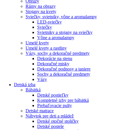
Obrazy
Rámy na obrazy
Stojany na kvety
Sviečky, svietniky, vône a aromalampy
LED-sviečky
Sviečky
Svietniky a stojany na sviečky
Vône a aromalampy
Umelé kvety
Umelé kvety a rastliny
Vázy, sochy a dekoračné predmety
Dekorácie na stenu
Dekoračné misky
Dekoračné podnosy a taniere
Sochy a dekoračné predmety
Vázy
Detská izba
Bábätká
Detské postieľky
Kompletné izby pre bábätká
Prebaľovacie pulty
Detské matrace
Nábytok pre deti a mládež
Detské otočné stoličky
Detské postele