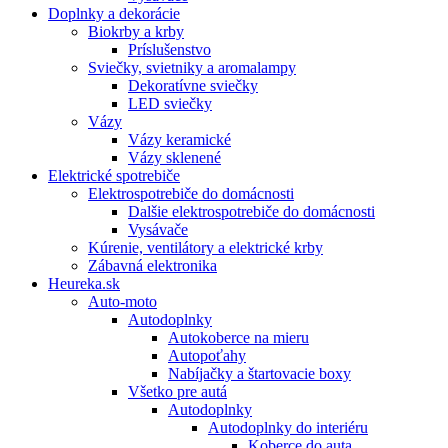
Doplnky a dekorácie
Biokrby a krby
Príslušenstvo
Sviečky, svietniky a aromalampy
Dekoratívne sviečky
LED sviečky
Vázy
Vázy keramické
Vázy sklenené
Elektrické spotrebiče
Elektrospotrebiče do domácnosti
Dalšie elektrospotrebiče do domácnosti
Vysávače
Kúrenie, ventilátory a elektrické krby
Zábavná elektronika
Heureka.sk
Auto-moto
Autodoplnky
Autokoberce na mieru
Autopoťahy
Nabíjačky a štartovacie boxy
Všetko pre autá
Autodoplnky
Autodoplnky do interiéru
Koberce do auta