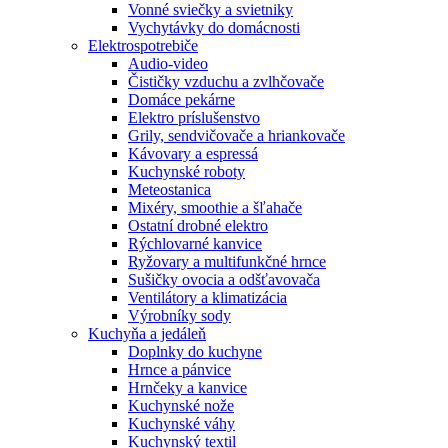
Vonné sviečky a svietniky
Vychytávky do domácnosti
Elektrospotrebiče
Audio-video
Čističky vzduchu a zvlhčovače
Domáce pekárne
Elektro príslušenstvo
Grily, sendvičovače a hriankovače
Kávovary a espressá
Kuchynské roboty
Meteostanica
Mixéry, smoothie a šľahače
Ostatní drobné elektro
Rýchlovarné kanvice
Ryžovary a multifunkčné hrnce
Sušičky ovocia a odšťavovača
Ventilátory a klimatizácia
Výrobníky sody
Kuchyňa a jedáleň
Doplnky do kuchyne
Hrnce a pánvice
Hrnčeky a kanvice
Kuchynské nože
Kuchynské váhy
Kuchynský textil