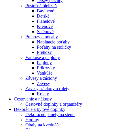
Jersey plachty
Posteľná bielizeň
Bavlnené
Detské
Flanelové
Krepové
Saténové
Prehozy a poťahy
Napínacie poťahy
Poťahy na stoličky
Prehozy
Vankúše a paplóny
Paplóny
Prikrývky
Vankúše
Závesy a záclony
Závesy
Závesy, záclony a rolety
Rolety
Cestovanie a nákupy
Cestovné doplnky a organizéry
Dekorácie a bytové doplnky
Dekoračné panely na stenu
Hodiny
Obaly na kvetináče