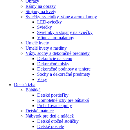
Obrazy
Rámy na obrazy
Stojany na kvety
Sviečky, svietniky, vône a aromalampy
LED-sviečky
Sviečky
Svietniky a stojany na sviečky
Vône a aromalampy
Umelé kvety
Umelé kvety a rastliny
Vázy, sochy a dekoračné predmety
Dekorácie na stenu
Dekoračné misky
Dekoračné podnosy a taniere
Sochy a dekoračné predmety
Vázy
Detská izba
Bábätká
Detské postieľky
Kompletné izby pre bábätká
Prebaľovacie pulty
Detské matrace
Nábytok pre deti a mládež
Detské otočné stoličky
Detské postele