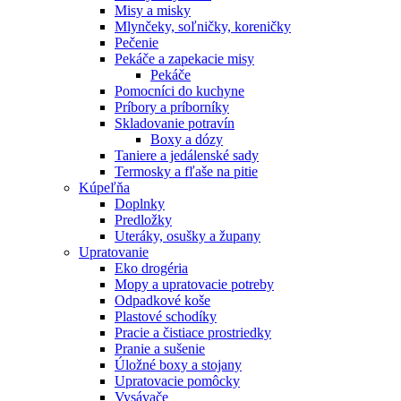
Misy a misky
Mlynčeky, soľničky, koreničky
Pečenie
Pekáče a zapekacie misy
Pekáče
Pomocníci do kuchyne
Príbory a príborníky
Skladovanie potravín
Boxy a dózy
Taniere a jedálenské sady
Termosky a fľaše na pitie
Kúpeľňa
Doplnky
Predložky
Uteráky, osušky a župany
Upratovanie
Eko drogéria
Mopy a upratovacie potreby
Odpadkové koše
Plastové schodíky
Pracie a čistiace prostriedky
Pranie a sušenie
Úložné boxy a stojany
Upratovacie pomôcky
Vysávače