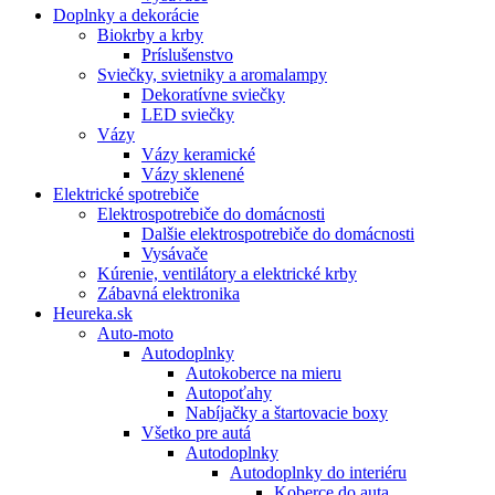
Doplnky a dekorácie
Biokrby a krby
Príslušenstvo
Sviečky, svietniky a aromalampy
Dekoratívne sviečky
LED sviečky
Vázy
Vázy keramické
Vázy sklenené
Elektrické spotrebiče
Elektrospotrebiče do domácnosti
Dalšie elektrospotrebiče do domácnosti
Vysávače
Kúrenie, ventilátory a elektrické krby
Zábavná elektronika
Heureka.sk
Auto-moto
Autodoplnky
Autokoberce na mieru
Autopoťahy
Nabíjačky a štartovacie boxy
Všetko pre autá
Autodoplnky
Autodoplnky do interiéru
Koberce do auta