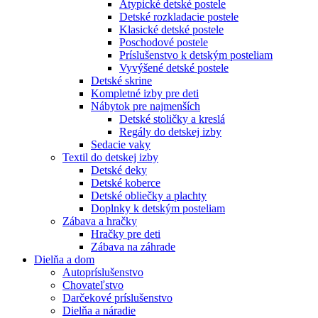
Atypické detské postele
Detské rozkladacie postele
Klasické detské postele
Poschodové postele
Príslušenstvo k detským posteliam
Vyvýšené detské postele
Detské skrine
Kompletné izby pre deti
Nábytok pre najmenších
Detské stoličky a kreslá
Regály do detskej izby
Sedacie vaky
Textil do detskej izby
Detské deky
Detské koberce
Detské obliečky a plachty
Doplnky k detským posteliam
Zábava a hračky
Hračky pre deti
Zábava na záhrade
Dielňa a dom
Autopríslušenstvo
Chovateľstvo
Darčekové príslušenstvo
Dielňa a náradie