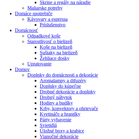
Skrine a regály na náradie
Maliarske potreby
Domáce spotrebiče
Kávovary a espressa
Príslušenstvo
Domácnosť
Odpadkové koše
Starostlivosť o bielizeň
Koše na bielizeň
Sušiaky na bielizeň
Žehliace dosky
Upratovanie
Domov
Doplnky do domácnosti a dekorácie
Aromalampy a difuzéry
Doplnky do kúpeľne
Drobné dekorácie a doplnky
Drobný nábytok
Hodiny a budíky
Krby, konvektory a ohrievače
Kvetináče a hrantíky
Párty vybavenie
Svietidlá
Úložné boxy a krabice
Vianočné dekorácie