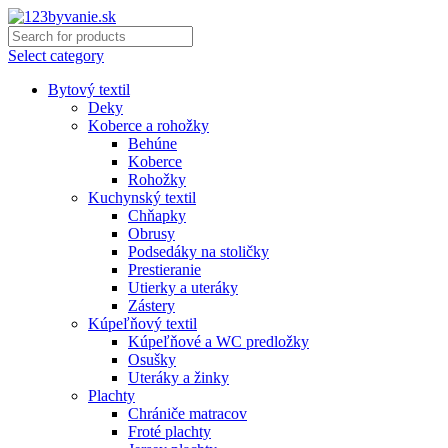
Select category
Bytový textil
Deky
Koberce a rohožky
Behúne
Koberce
Rohožky
Kuchynský textil
Chňapky
Obrusy
Podsedáky na stoličky
Prestieranie
Utierky a uteráky
Zástery
Kúpeľňový textil
Kúpeľňové a WC predložky
Osušky
Uteráky a žinky
Plachty
Chrániče matracov
Froté plachty