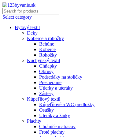
Select category
Bytový textil
Deky
Koberce a rohožky
Behúne
Koberce
Rohožky
Kuchynský textil
Chňapky
Obrusy
Podsedáky na stoličky
Prestieranie
Utierky a uteráky
Zástery
Kúpeľňový textil
Kúpeľňové a WC predložky
Osušky
Uteráky a žinky
Plachty
Chrániče matracov
Froté plachty