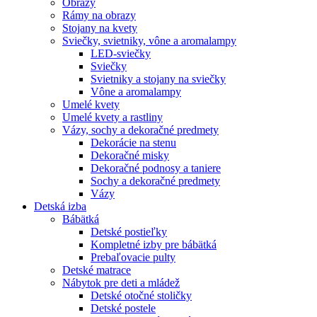
Obrazy
Rámy na obrazy
Stojany na kvety
Sviečky, svietniky, vône a aromalampy
LED-sviečky
Sviečky
Svietniky a stojany na sviečky
Vône a aromalampy
Umelé kvety
Umelé kvety a rastliny
Vázy, sochy a dekoračné predmety
Dekorácie na stenu
Dekoračné misky
Dekoračné podnosy a taniere
Sochy a dekoračné predmety
Vázy
Detská izba
Bábätká
Detské postieľky
Kompletné izby pre bábätká
Prebaľovacie pulty
Detské matrace
Nábytok pre deti a mládež
Detské otočné stoličky
Detské postele