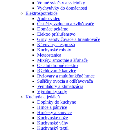
Vonné sviečky a svietniky
Vychytávky do domácnosti
Elektrospotrebiče
Audio-video
Čističky vzduchu a zvlhčovače
Domáce pekárne
Elektro príslušenstvo
Grily, sendvičovače a hriankovače
Kávovary a espressá
Kuchynské roboty
Meteostanica
Mixéry, smoothie a šľahače
Ostatní drobné elektro
Rýchlovarné kanvice
Ryžovary a multifunkčné hrnce
Sušičky ovocia a odšťavovača
Ventilátory a klimatizácia
Výrobníky sody
Kuchyňa a jedáleň
Doplnky do kuchyne
Hrnce a pánvice
Hrnčeky a kanvice
Kuchynské nože
Kuchynské váhy
Kuchynský textil