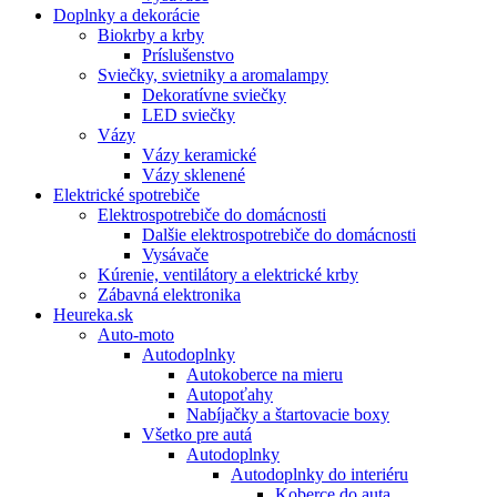
Doplnky a dekorácie
Biokrby a krby
Príslušenstvo
Sviečky, svietniky a aromalampy
Dekoratívne sviečky
LED sviečky
Vázy
Vázy keramické
Vázy sklenené
Elektrické spotrebiče
Elektrospotrebiče do domácnosti
Dalšie elektrospotrebiče do domácnosti
Vysávače
Kúrenie, ventilátory a elektrické krby
Zábavná elektronika
Heureka.sk
Auto-moto
Autodoplnky
Autokoberce na mieru
Autopoťahy
Nabíjačky a štartovacie boxy
Všetko pre autá
Autodoplnky
Autodoplnky do interiéru
Koberce do auta