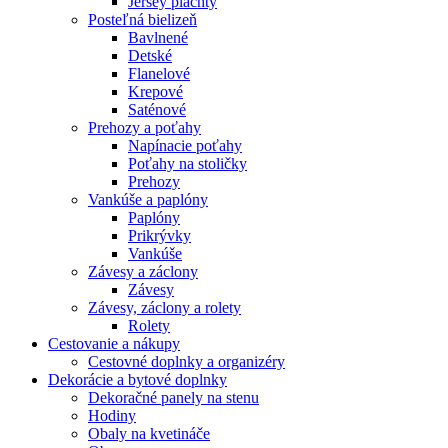
Jersey plachty
Posteľná bielizeň
Bavlnené
Detské
Flanelové
Krepové
Saténové
Prehozy a poťahy
Napínacie poťahy
Poťahy na stoličky
Prehozy
Vankúše a paplóny
Paplóny
Prikrývky
Vankúše
Závesy a záclony
Závesy
Závesy, záclony a rolety
Rolety
Cestovanie a nákupy
Cestovné doplnky a organizéry
Dekorácie a bytové doplnky
Dekoračné panely na stenu
Hodiny
Obaly na kvetináče