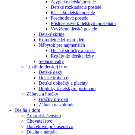
Atypické detské postele
Detské rozkladacie postele
Klasické detské postele
Poschodové postele
Príslušenstvo k detským posteliam
Vyvýšené detské postele
Detské skrine
Kompletné izby pre deti
Nábytok pre najmenších
Detské stoličky a kreslá
Regály do detskej izby
Sedacie vaky
Textil do detskej izby
Detské deky
Detské koberce
Detské obliečky a plachty
Doplnky k detským posteliam
Zábava a hračky
Hračky pre deti
Zábava na záhrade
Dielňa a dom
Autopríslušenstvo
Chovateľstvo
Darčekové príslušenstvo
Dielňa a náradie