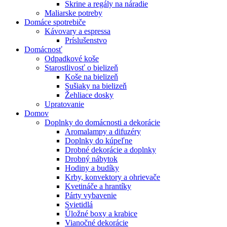
Skrine a regály na náradie
Maliarske potreby
Domáce spotrebiče
Kávovary a espressa
Príslušenstvo
Domácnosť
Odpadkové koše
Starostlivosť o bielizeň
Koše na bielizeň
Sušiaky na bielizeň
Žehliace dosky
Upratovanie
Domov
Doplnky do domácnosti a dekorácie
Aromalampy a difuzéry
Doplnky do kúpeľne
Drobné dekorácie a doplnky
Drobný nábytok
Hodiny a budíky
Krby, konvektory a ohrievače
Kvetináče a hrantíky
Párty vybavenie
Svietidlá
Úložné boxy a krabice
Vianočné dekorácie