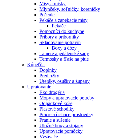
Misy a misky
Mlynčeky, soľničky, koreničky
Pečenie
Pekáče a zapekacie misy
Pekáče
Pomocníci do kuchyne
Príbory a príborníky
Skladovanie potravín
Boxy a dózy
Taniere a jedálenské sady
Termosky a fľaše na pitie
Kúpeľňa
Doplnky
Predložky
Uteráky, osušky a župany
Upratovanie
Eko drogéria
Mopy a upratovacie potreby
Odpadkové koše
Plastové schodíky
Pracie a čistiace prostriedky
Pranie a sušenie
Úložné boxy a stojany
Upratovacie pomôcky
Vysávače