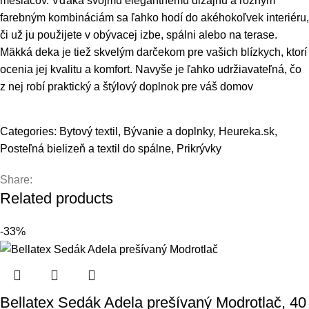
mesiacov. Vďaka svojmu elegantnému dizajnu a rôznym
farebným kombináciám sa ľahko hodí do akéhokoľvek interiéru,
či už ju použijete v obývacej izbe, spálni alebo na terase.
Mäkká deka je tiež skvelým darčekom pre vašich blízkych, ktorí
ocenia jej kvalitu a komfort. Navyše je ľahko udržiavateľná, čo
z nej robí praktický a štýlový doplnok pre váš domov
Categories:
Bytový textil
,
Bývanie a doplnky
,
Heureka.sk
,
Posteľná bielizeň a textil do spálne
,
Prikrývky
Share:
Related products
-33%
Bellatex Sedák Adela prešívaný Modrotlač, 40