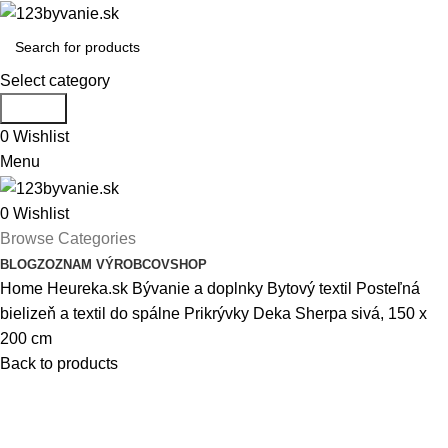
Select category
Search
0
Wishlist
Menu
0
Wishlist
Browse Categories
BLOG
ZOZNAM VÝROBCOV
SHOP
Home
Heureka.sk
Bývanie a doplnky
Bytový textil
Posteľná
bielizeň a textil do spálne
Prikrývky
Deka Sherpa sivá, 150 x
200 cm
Back to products
-33%
Click to enlarge