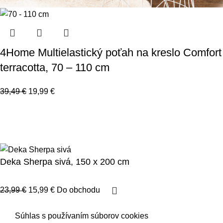
4Home Multielastický poťah na kreslo Comfort
terracotta, 70 – 110 cm
39,49
€
19,99
€
123byvanie.sk
2023.
Všetky práva vyhradené.
Spravovať súhlas
Prehlásenie o cookies
Deka Sherpa sivá, 150 x 200 cm
23,99
€
15,99
€
Do obchodu
Súhlas s používaním súborov cookies