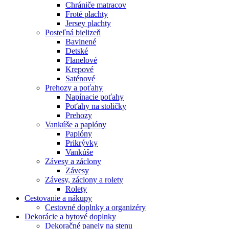
Chrániče matracov
Froté plachty
Jersey plachty
Posteľná bielizeň
Bavlnené
Detské
Flanelové
Krepové
Saténové
Prehozy a poťahy
Napínacie poťahy
Poťahy na stoličky
Prehozy
Vankúše a paplóny
Paplóny
Prikrývky
Vankúše
Závesy a záclony
Závesy
Závesy, záclony a rolety
Rolety
Cestovanie a nákupy
Cestovné doplnky a organizéry
Dekorácie a bytové doplnky
Dekoračné panely na stenu