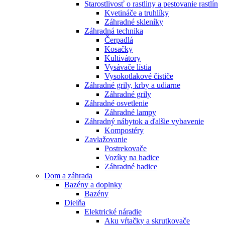
Starostlivosť o rastliny a pestovanie rastlín
Kvetináče a truhlíky
Záhradné skleníky
Záhradná technika
Čerpadlá
Kosačky
Kultivátory
Vysávače lístia
Vysokotlakové čističe
Záhradné grily, krby a udiarne
Záhradné grily
Záhradné osvetlenie
Záhradné lampy
Záhradný nábytok a ďalšie vybavenie
Kompostéry
Zavlažovanie
Postrekovače
Vozíky na hadice
Záhradné hadice
Dom a záhrada
Bazény a doplnky
Bazény
Dielňa
Elektrické náradie
Aku vŕtačky a skrutkovače