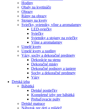
Hodiny
Obaly na kvetináče
Obrazy
Rámy na obrazy
Stojany na kvety
Sviečky, svietniky, vône a aromalampy
LED-sviečky
Sviečky
Svietniky a stojany na sviečky
Vône a aromalampy
Umelé kvety
Umelé kvety a rastliny
Vázy, sochy a dekoračné predmety
Dekorácie na stenu
Dekoračné misky
Dekoračné podnosy a taniere
Sochy a dekoračné predmety
Vázy
Detská izba
Bábätká
Detské postieľky
Kompletné izby pre bábätká
Prebaľovacie pulty
Detské matrace
Nábytok pre deti a mládež