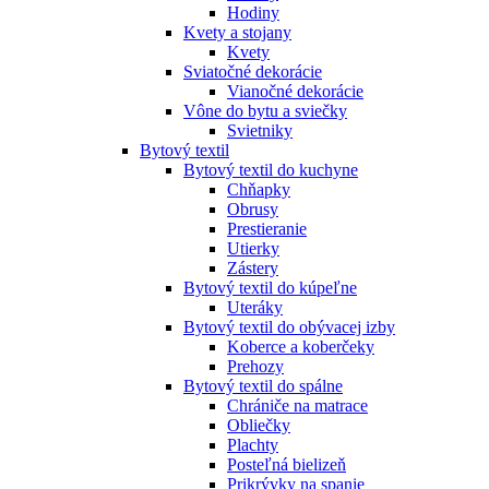
Hodiny
Kvety a stojany
Kvety
Sviatočné dekorácie
Vianočné dekorácie
Vône do bytu a sviečky
Svietniky
Bytový textil
Bytový textil do kuchyne
Chňapky
Obrusy
Prestieranie
Utierky
Zástery
Bytový textil do kúpeľne
Uteráky
Bytový textil do obývacej izby
Koberce a koberčeky
Prehozy
Bytový textil do spálne
Chrániče na matrace
Obliečky
Plachty
Posteľná bielizeň
Prikrývky na spanie