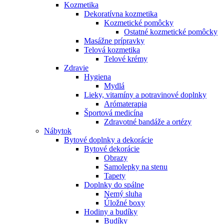
Kozmetika
Dekoratívna kozmetika
Kozmetické pomôcky
Ostatné kozmetické pomôcky
Masážne prípravky
Telová kozmetika
Telové krémy
Zdravie
Hygiena
Mydlá
Lieky, vitamíny a potravinové doplnky
Arómaterapia
Športová medicína
Zdravotné bandáže a ortézy
Nábytok
Bytové doplnky a dekorácie
Bytové dekorácie
Obrazy
Samolepky na stenu
Tapety
Doplnky do spálne
Nemý sluha
Úložné boxy
Hodiny a budíky
Budíky