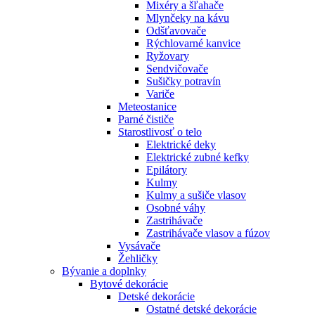
Mixéry a šľahače
Mlynčeky na kávu
Odšťavovače
Rýchlovarné kanvice
Ryžovary
Sendvičovače
Sušičky potravín
Variče
Meteostanice
Parné čističe
Starostlivosť o telo
Elektrické deky
Elektrické zubné kefky
Epilátory
Kulmy
Kulmy a sušiče vlasov
Osobné váhy
Zastrihávače
Zastrihávače vlasov a fúzov
Vysávače
Žehličky
Bývanie a doplnky
Bytové dekorácie
Detské dekorácie
Ostatné detské dekorácie