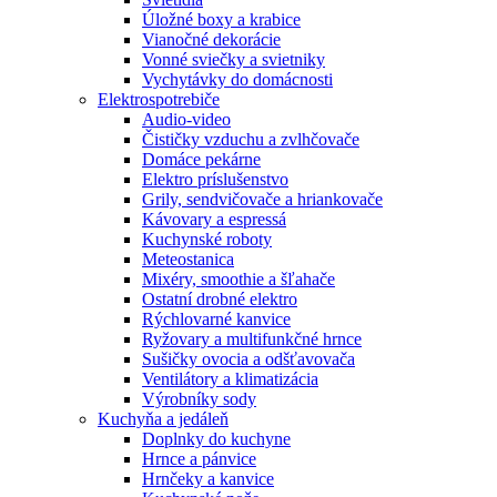
Úložné boxy a krabice
Vianočné dekorácie
Vonné sviečky a svietniky
Vychytávky do domácnosti
Elektrospotrebiče
Audio-video
Čističky vzduchu a zvlhčovače
Domáce pekárne
Elektro príslušenstvo
Grily, sendvičovače a hriankovače
Kávovary a espressá
Kuchynské roboty
Meteostanica
Mixéry, smoothie a šľahače
Ostatní drobné elektro
Rýchlovarné kanvice
Ryžovary a multifunkčné hrnce
Sušičky ovocia a odšťavovača
Ventilátory a klimatizácia
Výrobníky sody
Kuchyňa a jedáleň
Doplnky do kuchyne
Hrnce a pánvice
Hrnčeky a kanvice