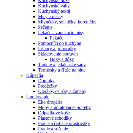
Kuchynské nože
Kuchynské váhy
Kuchynský textil
Misy a misky
Mlynčeky, soľničky, koreničky
Pečenie
Pekáče a zapekacie misy
Pekáče
Pomocníci do kuchyne
Príbory a príborníky
Skladovanie potravín
Boxy a dózy
Taniere a jedálenské sady
Termosky a fľaše na pitie
Kúpeľňa
Doplnky
Predložky
Uteráky, osušky a župany
Upratovanie
Eko drogéria
Mopy a upratovacie potreby
Odpadkové koše
Plastové schodíky
Pracie a čistiace prostriedky
Pranie a sušenie