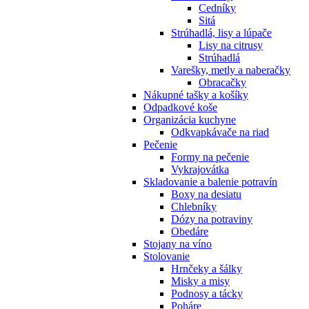
Cedníky
Sitá
Strúhadlá, lisy a lúpače
Lisy na citrusy
Strúhadlá
Varešky, metly a naberačky
Obracačky
Nákupné tašky a košíky
Odpadkové koše
Organizácia kuchyne
Odkvapkávače na riad
Pečenie
Formy na pečenie
Vykrajovátka
Skladovanie a balenie potravín
Boxy na desiatu
Chlebníky
Dózy na potraviny
Obedáre
Stojany na víno
Stolovanie
Hrnčeky a šálky
Misky a misy
Podnosy a tácky
Poháre