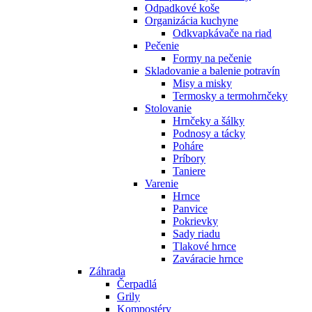
Odpadkové koše
Organizácia kuchyne
Odkvapkávače na riad
Pečenie
Formy na pečenie
Skladovanie a balenie potravín
Misy a misky
Termosky a termohrnčeky
Stolovanie
Hrnčeky a šálky
Podnosy a tácky
Poháre
Príbory
Taniere
Varenie
Hrnce
Panvice
Pokrievky
Sady riadu
Tlakové hrnce
Zaváracie hrnce
Záhrada
Čerpadlá
Grily
Kompostéry