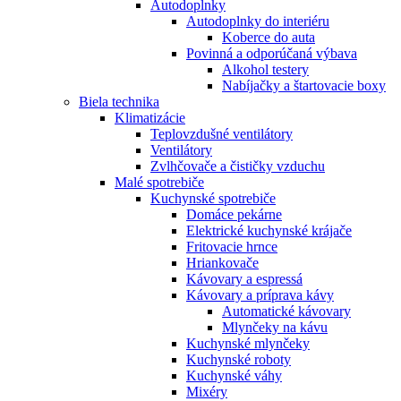
Autodoplnky
Autodoplnky do interiéru
Koberce do auta
Povinná a odporúčaná výbava
Alkohol testery
Nabíjačky a štartovacie boxy
Biela technika
Klimatizácie
Teplovzdušné ventilátory
Ventilátory
Zvlhčovače a čističky vzduchu
Malé spotrebiče
Kuchynské spotrebiče
Domáce pekárne
Elektrické kuchynské krájače
Fritovacie hrnce
Hriankovače
Kávovary a espressá
Kávovary a príprava kávy
Automatické kávovary
Mlynčeky na kávu
Kuchynské mlynčeky
Kuchynské roboty
Kuchynské váhy
Mixéry