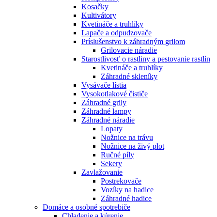
Kosačky
Kultivátory
Kvetináče a truhlíky
Lapače a odpudzovače
Príslušenstvo k záhradným grilom
Grilovacie náradie
Starostlivosť o rastliny a pestovanie rastlín
Kvetináče a truhlíky
Záhradné skleníky
Vysávače lístia
Vysokotlakové čističe
Záhradné grily
Záhradné lampy
Záhradné náradie
Lopaty
Nožnice na trávu
Nožnice na živý plot
Ručné píly
Sekery
Zavlažovanie
Postrekovače
Vozíky na hadice
Záhradné hadice
Domáce a osobné spotrebiče
Chladenie a kúrenie