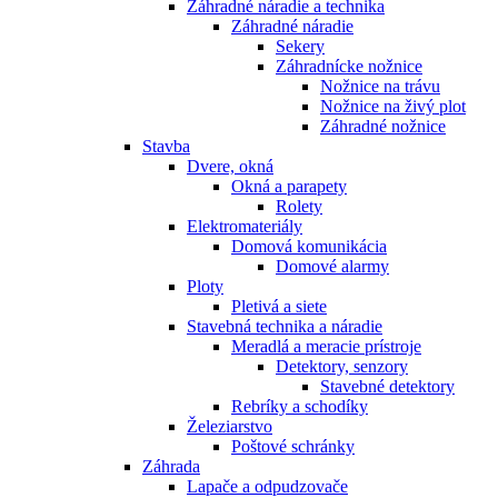
Záhradné náradie a technika
Záhradné náradie
Sekery
Záhradnícke nožnice
Nožnice na trávu
Nožnice na živý plot
Záhradné nožnice
Stavba
Dvere, okná
Okná a parapety
Rolety
Elektromateriály
Domová komunikácia
Domové alarmy
Ploty
Pletivá a siete
Stavebná technika a náradie
Meradlá a meracie prístroje
Detektory, senzory
Stavebné detektory
Rebríky a schodíky
Železiarstvo
Poštové schránky
Záhrada
Lapače a odpudzovače