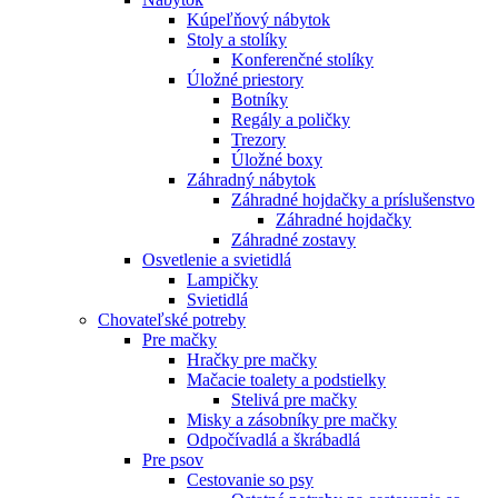
Kúpeľňový nábytok
Stoly a stolíky
Konferenčné stolíky
Úložné priestory
Botníky
Regály a poličky
Trezory
Úložné boxy
Záhradný nábytok
Záhradné hojdačky a príslušenstvo
Záhradné hojdačky
Záhradné zostavy
Osvetlenie a svietidlá
Lampičky
Svietidlá
Chovateľské potreby
Pre mačky
Hračky pre mačky
Mačacie toalety a podstielky
Stelivá pre mačky
Misky a zásobníky pre mačky
Odpočívadlá a škrábadlá
Pre psov
Cestovanie so psy