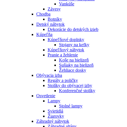
Vankúše
Závesy
Chodba
Botníky
Detský nábytok
Dekorácie do detských izieb
Kúpeľňa
Kúpeľňové doplnky
Stojany na kefky
Kúpeľňový nábytok
Pranie a žehlenie
Koše na bielizeň
Sušiaky na bielizeň
Žehliace dosky
Obývacia izba
Regály a poličky
Stolíky do obývacej izby
Konferenčné stolíky
Osvetlenie
Lampy
Stolné lampy
Svietidlá
Žiarovky
Záhradný nábytok
Záhradné altány