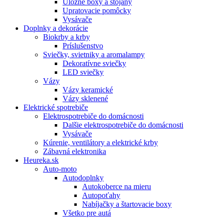
Úložné boxy a stojany
Upratovacie pomôcky
Vysávače
Doplnky a dekorácie
Biokrby a krby
Príslušenstvo
Sviečky, svietniky a aromalampy
Dekoratívne sviečky
LED sviečky
Vázy
Vázy keramické
Vázy sklenené
Elektrické spotrebiče
Elektrospotrebiče do domácnosti
Dalšie elektrospotrebiče do domácnosti
Vysávače
Kúrenie, ventilátory a elektrické krby
Zábavná elektronika
Heureka.sk
Auto-moto
Autodoplnky
Autokoberce na mieru
Autopoťahy
Nabíjačky a štartovacie boxy
Všetko pre autá