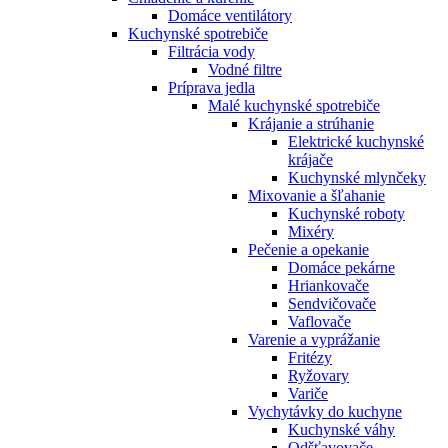
Domáce ventilátory
Kuchynské spotrebiče
Filtrácia vody
Vodné filtre
Príprava jedla
Malé kuchynské spotrebiče
Krájanie a strúhanie
Elektrické kuchynské
krájače
Kuchynské mlynčeky
Mixovanie a šľahanie
Kuchynské roboty
Mixéry
Pečenie a opekanie
Domáce pekárne
Hriankovače
Sendvičovače
Vaflovače
Varenie a vyprážanie
Fritézy
Ryžovary
Variče
Vychytávky do kuchyne
Kuchynské váhy
Odšťavovače