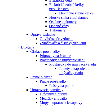
Elektrické deky
Elektrické zubné kefky a
príslušenstvo
Elektrické zubné kefky
Horské slnká a infralampy
Osobné teplomery
Osobné váhy
Tlakomery
Úprava vzduchu
Odvlhčovače vzduchu
Zvlhčovače a čističky vzduchu
Drogéria
Čistiace prostriedky
Prípravky na čistenie
Prostriedky na umývanie riadu
Prostriedky do umývaček riadu
Tablety a kapsule do
umývačky riadu
Pranie bielizne
Pracie prostriedky
Prášky na pranie
Upratovacie pomôcky
Drôtenky a hubky
Metličky a lopatky
Mopy a upratovacie súpravy