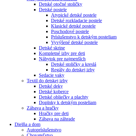
Detské otočné stoličky
Detské postele
Atypické detské postele
Detské rozkladacie postele
Klasické detské postele
Poschodové postele
Príslušenstvo k detským posteliam
Vyvýšené detské postele
Detské skrine
Kompletné izby pre deti
Nábytok pre najmenších
Detské stoličky a kreslá
Regály do detskej izby
Sedacie vaky
Textil do detskej izby
Detské deky
Detské koberce
Detské obliečky a plachty
Doplnky k detským posteliam
Zábava a hračky
Hračky pre deti
Zábava na záhrade
Dielňa a dom
Autopríslušenstvo
Chovateľstvo