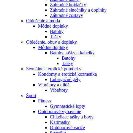
Záhradné hojdačky
Záhradné slnečníky a doplnky
Záhradné zostavy
Oblečenie a móda
Módne doplnky
Batohy
Tašky
Oblečenie, obuv a doplnky
Módne doplnky
Batohy, tašky a kabelky
Batohy
Tašky
Sexuálne a erotické pomôcky
Kondomy a erotická kozmetika
Lubrigačné gély
Vibrátory a dildá
Vibrátory
Šport
Fitness
Gymnastické lopty
Outdoorové vybavenie
Chladiace tašky a boxy
Karimatky
Outdoorové variče
Spacáky