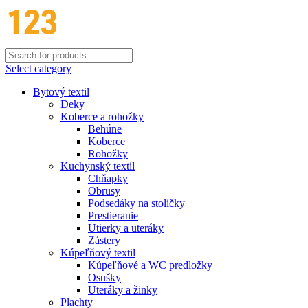
Select category
Bytový textil
Deky
Koberce a rohožky
Behúne
Koberce
Rohožky
Kuchynský textil
Chňapky
Obrusy
Podsedáky na stoličky
Prestieranie
Utierky a uteráky
Zástery
Kúpeľňový textil
Kúpeľňové a WC predložky
Osušky
Uteráky a žinky
Plachty