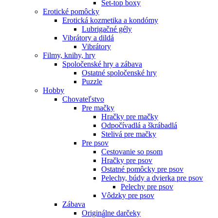
Set-top boxy
Erotické pomôcky
Erotická kozmetika a kondómy
Lubrigačné gély
Vibrátory a dildá
Vibrátory
Filmy, knihy, hry
Spoločenské hry a zábava
Ostatné spoločenské hry
Puzzle
Hobby
Chovateľstvo
Pre mačky
Hračky pre mačky
Odpočívadlá a škrábadlá
Stelivá pre mačky
Pre psov
Cestovanie so psom
Hračky pre psov
Ostatné pomôcky pre psov
Pelechy, búdy a dvierka pre psov
Pelechy pre psov
Vôdzky pre psov
Zábava
Originálne darčeky