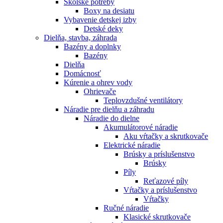
Školské potreby
Boxy na desiatu
Vybavenie detskej izby
Detské deky
Dielňa, stavba, záhrada
Bazény a doplnky
Bazény
Dielňa
Domácnosť
Kúrenie a ohrev vody
Ohrievače
Teplovzdušné ventilátory
Náradie pre dielňu a záhradu
Náradie do dielne
Akumulátorové náradie
Aku vŕtačky a skrutkovače
Elektrické náradie
Brúsky a príslušenstvo
Brúsky
Píly
Reťazové píly
Vŕtačky a príslušenstvo
Vŕtačky
Ručné náradie
Klasické skrutkovače