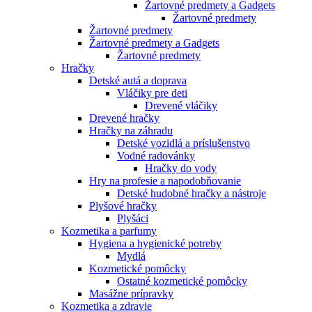
Žartovné predmety a Gadgets
Žartovné predmety
Žartovné predmety
Žartovné predmety a Gadgets
Žartovné predmety
Hračky
Detské autá a doprava
Vláčiky pre deti
Drevené vláčiky
Drevené hračky
Hračky na záhradu
Detské vozidlá a príslušenstvo
Vodné radovánky
Hračky do vody
Hry na profesie a napodobňovanie
Detské hudobné hračky a nástroje
Plyšové hračky
Plyšáci
Kozmetika a parfumy
Hygiena a hygienické potreby
Mydlá
Kozmetické pomôcky
Ostatné kozmetické pomôcky
Masážne prípravky
Kozmetika a zdravie