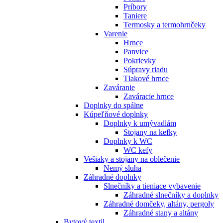
Príbory
Taniere
Termosky a termohrnčeky
Varenie
Hrnce
Panvice
Pokrievky
Súpravy riadu
Tlakové hrnce
Zaváranie
Zaváracie hrnce
Doplnky do spálne
Kúpeľňové doplnky
Doplnky k umývadlám
Stojany na kefky
Doplnky k WC
WC kefy
Vešiaky a stojany na oblečenie
Nemý sluha
Záhradné doplnky
Slnečníky a tieniace vybavenie
Záhradné slnečníky a doplnky
Záhradné domčeky, altány, pergoly
Záhradné stany a altány
Bytový textil