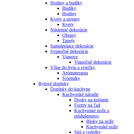
Hodiny a budíky
Budíky
Hodiny
Kvety a stojany
Kvety
Nástenné dekorácie
Obrazy
Tapety
Samolepiace dekorácie
Sviatočné dekorácie
Vianoce
Vianočné dekorácie
Vône do bytu a sviečky
Arómaterapia
Svietniky
Bytové doplnky
Doplnky do kuchyne
Kuchynské náradie
Dosky na krájanie
Formy na ľad
Kuchynské nože a
príslušenstvo
Bloky na nože
Kuchynské nože
Sitá a cedníky