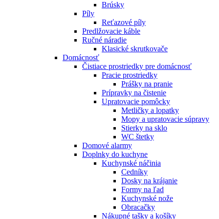
Brúsky
Píly
Reťazové píly
Predlžovacie káble
Ručné náradie
Klasické skrutkovače
Domácnosť
Čistiace prostriedky pre domácnosť
Pracie prostriedky
Prášky na pranie
Prípravky na čistenie
Upratovacie pomôcky
Metličky a lopatky
Mopy a upratovacie súpravy
Stierky na sklo
WC štetky
Domové alarmy
Doplnky do kuchyne
Kuchynské náčinia
Cedníky
Dosky na krájanie
Formy na ľad
Kuchynské nože
Obracačky
Nákupné tašky a košíky