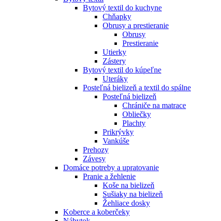
Bytový textil do kuchyne
Chňapky
Obrusy a prestieranie
Obrusy
Prestieranie
Utierky
Zástery
Bytový textil do kúpeľne
Uteráky
Posteľná bielizeň a textil do spálne
Posteľná bielizeň
Chrániče na matrace
Obliečky
Plachty
Prikrývky
Vankúše
Prehozy
Závesy
Domáce potreby a upratovanie
Pranie a žehlenie
Koše na bielizeň
Sušiaky na bielizeň
Žehliace dosky
Koberce a koberčeky
Nábytok