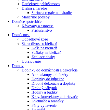
Darčekové príslušenstvo
Dielňa a náradie
Skrine a regály na náradie
Maliarske potreby
Domáce spotrebiče
Kávovary a espressa
Príslušenstvo
Domácnosť
Odpadkové koše
Starostlivosť o bielizeň
Koše na bielizeň
Sušiaky na bielizeň
Žehliace dosky
Upratovanie
Domov
Doplnky do domácnosti a dekorácie
Aromalampy a difuzéry
Doplnky do kúpeľne
Drobné dekorácie a doplnky
Drobný nábytok
Hodiny a budíky
Krby, konvektory a ohrievače
Kvetináče a hrantíky
Párty vybavenie
Svietidlá