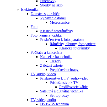
Prachovky
Stierky na sklo
Elektronika
Domáce spotrebiče
Vybavenie domu
Meteostanice
Foto
Klasické fotorámčeky
Foto, kamery, optika
Príslušenstvo k fotoaparátom
Rámčeky, albumy, fotopapiere
Klasické fotorámiky
Počítače a kancelária
Kancelárska technika
Trezory
Záložné zdroje
Prepäťové ochrany
TV, audio, video
Príslušenstvo k TV, audio-video
Príslušenstvo k TV
Predlžovacie káble
Satelitná a digitálna technika
Set-top boxy
TV, video, audio
DVB-T/S technika