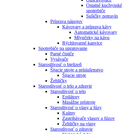
Ostatné kuchynské
spotrebiče
Sušičky potravín
Príprava nápojov
Kávovary a príprava kávy
Automatické kávovary
Mlynčeky na kávu
Rýchlovarné kanvice
Spotrebiče na upratovanie
Parné čističe
Vysávače
Starostlivosť o bielizeň
Šijacie stroje a príslušenstvo
Šijacie stroje
Žehličky
Starostlivosť o telo a zdravie
Starostlivosť o telo
Epilátory
Masážne prístroje
Starostlivosť o vlasy a fúzy
Kulmy
Zastrihávače vlasov a fúzov
Žehličky na vlasy
Starostlivosť o zdravie