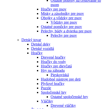
Ostatné potreby na cestovanie so
psom
Hračky pre psov
Misky a zásobníky pre psov
Obojky a vôdzky pre psov
Vôdzky pre psov
Ostatné pomôcky pre psov
Pelechy, búdy a dvierka pre psov
Pelechy pre psov
Detský tovar
Detské deky
Detské vozidlá
Hračky
Drevené hračky
Hračky do vody
Hračky pre dievčatá
Hry na záhradu
Pieskoviská
Hudobné nástroje pre deti
Plyšové hračky
Puzzle
Spoločenské hry
Ostatné spoločenské hry
Vláčiky
Drevené vláčiky