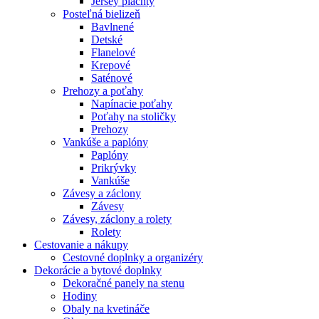
Jersey plachty
Posteľná bielizeň
Bavlnené
Detské
Flanelové
Krepové
Saténové
Prehozy a poťahy
Napínacie poťahy
Poťahy na stoličky
Prehozy
Vankúše a paplóny
Paplóny
Prikrývky
Vankúše
Závesy a záclony
Závesy
Závesy, záclony a rolety
Rolety
Cestovanie a nákupy
Cestovné doplnky a organizéry
Dekorácie a bytové doplnky
Dekoračné panely na stenu
Hodiny
Obaly na kvetináče