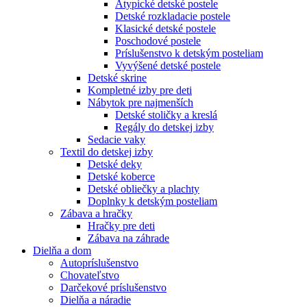
Atypické detské postele
Detské rozkladacie postele
Klasické detské postele
Poschodové postele
Príslušenstvo k detským posteliam
Vyvýšené detské postele
Detské skrine
Kompletné izby pre deti
Nábytok pre najmenších
Detské stoličky a kreslá
Regály do detskej izby
Sedacie vaky
Textil do detskej izby
Detské deky
Detské koberce
Detské obliečky a plachty
Doplnky k detským posteliam
Zábava a hračky
Hračky pre deti
Zábava na záhrade
Dielňa a dom
Autopríslušenstvo
Chovateľstvo
Darčekové príslušenstvo
Dielňa a náradie