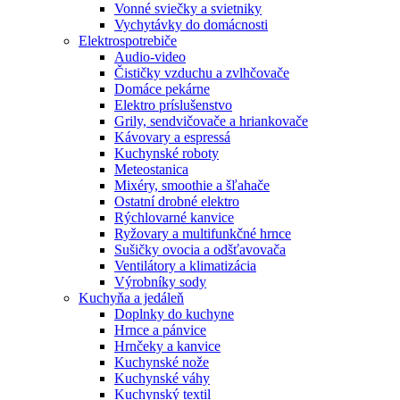
Vonné sviečky a svietniky
Vychytávky do domácnosti
Elektrospotrebiče
Audio-video
Čističky vzduchu a zvlhčovače
Domáce pekárne
Elektro príslušenstvo
Grily, sendvičovače a hriankovače
Kávovary a espressá
Kuchynské roboty
Meteostanica
Mixéry, smoothie a šľahače
Ostatní drobné elektro
Rýchlovarné kanvice
Ryžovary a multifunkčné hrnce
Sušičky ovocia a odšťavovača
Ventilátory a klimatizácia
Výrobníky sody
Kuchyňa a jedáleň
Doplnky do kuchyne
Hrnce a pánvice
Hrnčeky a kanvice
Kuchynské nože
Kuchynské váhy
Kuchynský textil