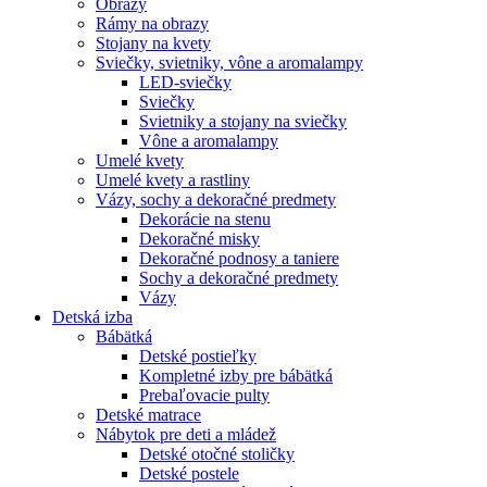
Obrazy
Rámy na obrazy
Stojany na kvety
Sviečky, svietniky, vône a aromalampy
LED-sviečky
Sviečky
Svietniky a stojany na sviečky
Vône a aromalampy
Umelé kvety
Umelé kvety a rastliny
Vázy, sochy a dekoračné predmety
Dekorácie na stenu
Dekoračné misky
Dekoračné podnosy a taniere
Sochy a dekoračné predmety
Vázy
Detská izba
Bábätká
Detské postieľky
Kompletné izby pre bábätká
Prebaľovacie pulty
Detské matrace
Nábytok pre deti a mládež
Detské otočné stoličky
Detské postele