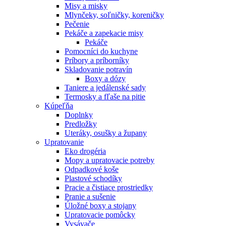
Misy a misky
Mlynčeky, soľničky, koreničky
Pečenie
Pekáče a zapekacie misy
Pekáče
Pomocníci do kuchyne
Príbory a príborníky
Skladovanie potravín
Boxy a dózy
Taniere a jedálenské sady
Termosky a fľaše na pitie
Kúpeľňa
Doplnky
Predložky
Uteráky, osušky a župany
Upratovanie
Eko drogéria
Mopy a upratovacie potreby
Odpadkové koše
Plastové schodíky
Pracie a čistiace prostriedky
Pranie a sušenie
Úložné boxy a stojany
Upratovacie pomôcky
Vysávače