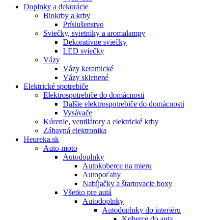
Doplnky a dekorácie
Biokrby a krby
Príslušenstvo
Sviečky, svietniky a aromalampy
Dekoratívne sviečky
LED sviečky
Vázy
Vázy keramické
Vázy sklenené
Elektrické spotrebiče
Elektrospotrebiče do domácnosti
Dalšie elektrospotrebiče do domácnosti
Vysávače
Kúrenie, ventilátory a elektrické krby
Zábavná elektronika
Heureka.sk
Auto-moto
Autodoplnky
Autokoberce na mieru
Autopoťahy
Nabíjačky a štartovacie boxy
Všetko pre autá
Autodoplnky
Autodoplnky do interiéru
Koberce do auta