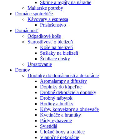
Skrine a regály na náradie
Maliarske potreby
Domáce spotrebiče
Kávovary a espressa
Príslušenstvo
Domácnosť
Odpadkové koše
Starostlivosť o bielizeň
Koše na bielizeň
Sušiaky na bielizeň
Žehliace dosky
Upratovanie
Domov
Doplnky do domácnosti a dekorácie
Aromalampy a difuzéry
Doplnky do kúpeľne
Drobné dekorácie a doplnky
Drobný nábytok
Hodiny a budíky
Krby, konvektory a ohrievače
Kvetináče a hrantíky
Párty vybavenie
Svietidlá
Úložné boxy a krabice
Vianočné dekorácie