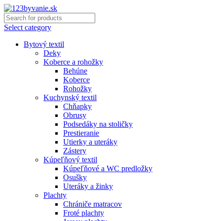
Select category
Bytový textil
Deky
Koberce a rohožky
Behúne
Koberce
Rohožky
Kuchynský textil
Chňapky
Obrusy
Podsedáky na stoličky
Prestieranie
Utierky a uteráky
Zástery
Kúpeľňový textil
Kúpeľňové a WC predložky
Osušky
Uteráky a žinky
Plachty
Chrániče matracov
Froté plachty