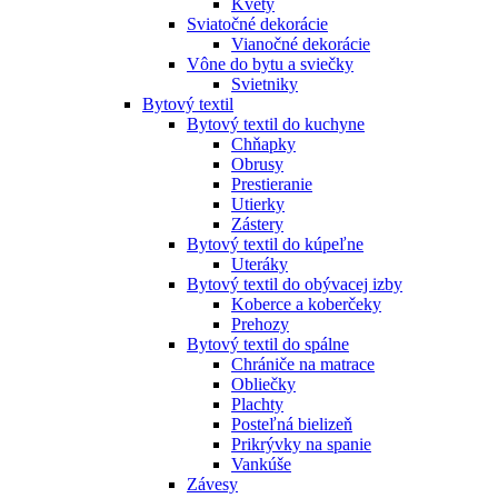
Kvety
Sviatočné dekorácie
Vianočné dekorácie
Vône do bytu a sviečky
Svietniky
Bytový textil
Bytový textil do kuchyne
Chňapky
Obrusy
Prestieranie
Utierky
Zástery
Bytový textil do kúpeľne
Uteráky
Bytový textil do obývacej izby
Koberce a koberčeky
Prehozy
Bytový textil do spálne
Chrániče na matrace
Obliečky
Plachty
Posteľná bielizeň
Prikrývky na spanie
Vankúše
Závesy