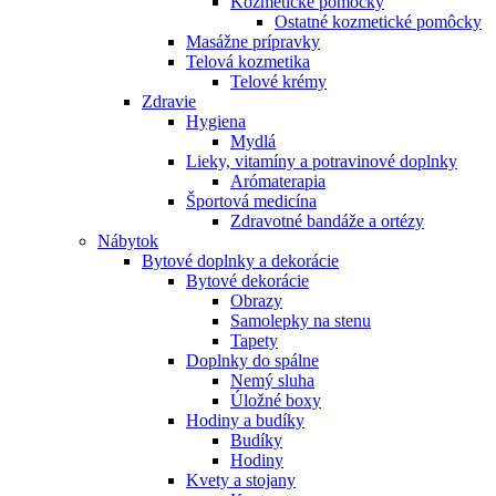
Kozmetické pomôcky
Ostatné kozmetické pomôcky
Masážne prípravky
Telová kozmetika
Telové krémy
Zdravie
Hygiena
Mydlá
Lieky, vitamíny a potravinové doplnky
Arómaterapia
Športová medicína
Zdravotné bandáže a ortézy
Nábytok
Bytové doplnky a dekorácie
Bytové dekorácie
Obrazy
Samolepky na stenu
Tapety
Doplnky do spálne
Nemý sluha
Úložné boxy
Hodiny a budíky
Budíky
Hodiny
Kvety a stojany