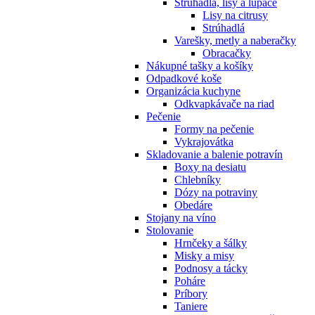
Strúhadlá, lisy a lúpače
Lisy na citrusy
Strúhadlá
Varešky, metly a naberačky
Obracačky
Nákupné tašky a košíky
Odpadkové koše
Organizácia kuchyne
Odkvapkávače na riad
Pečenie
Formy na pečenie
Vykrajovátka
Skladovanie a balenie potravín
Boxy na desiatu
Chlebníky
Dózy na potraviny
Obedáre
Stojany na víno
Stolovanie
Hrnčeky a šálky
Misky a misy
Podnosy a tácky
Poháre
Príbory
Taniere