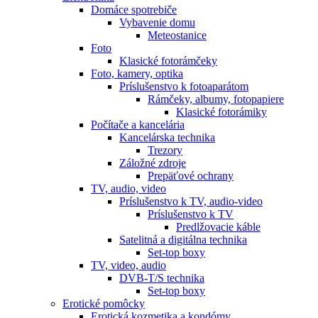
Domáce spotrebiče
Vybavenie domu
Meteostanice
Foto
Klasické fotorámčeky
Foto, kamery, optika
Príslušenstvo k fotoaparátom
Rámčeky, albumy, fotopapiere
Klasické fotorámiky
Počítače a kancelária
Kancelárska technika
Trezory
Záložné zdroje
Prepäťové ochrany
TV, audio, video
Príslušenstvo k TV, audio-video
Príslušenstvo k TV
Predlžovacie káble
Satelitná a digitálna technika
Set-top boxy
TV, video, audio
DVB-T/S technika
Set-top boxy
Erotické pomôcky
Erotická kozmetika a kondómy