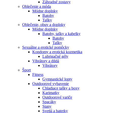
Záhradné zostavy
Oblečenie a móda
Módne doplnky
Batohy
Tašky
Oblečenie, obuv a doplnky
Módne doplnky
Batohy, tašky a kabelky
Batohy
Tašky
Sexuálne a erotické pomôcky
Kondomy a erotická kozmetika
Lubrigačné gély
Vibrátory a dildá
Vibrátory
Šport
Fitness
Gymnastické lopty
Outdoorové vybavenie
Chladiace tašky a boxy
Karimatky
Outdoorové variče
Spacáky
Stany
Svetlá a baterky