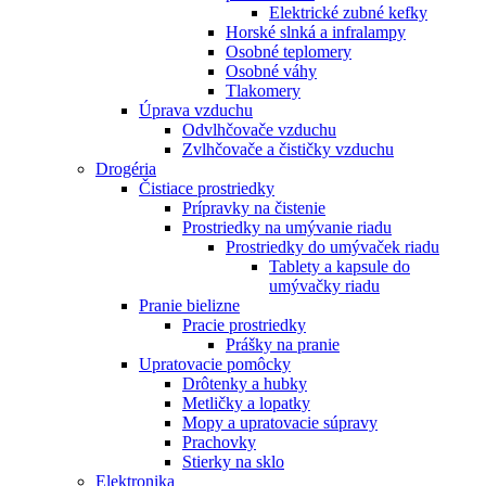
Elektrické zubné kefky
Horské slnká a infralampy
Osobné teplomery
Osobné váhy
Tlakomery
Úprava vzduchu
Odvlhčovače vzduchu
Zvlhčovače a čističky vzduchu
Drogéria
Čistiace prostriedky
Prípravky na čistenie
Prostriedky na umývanie riadu
Prostriedky do umývaček riadu
Tablety a kapsule do
umývačky riadu
Pranie bielizne
Pracie prostriedky
Prášky na pranie
Upratovacie pomôcky
Drôtenky a hubky
Metličky a lopatky
Mopy a upratovacie súpravy
Prachovky
Stierky na sklo
Elektronika