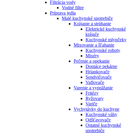
Filtrácia vody
Vodné filtre
Príprava jedla
Malé kuchynské spotrebiče
Krájanie a strúhanie
Elektrické kuchynské
krájače
Kuchynské mlynčeky
Mixovanie a šľahanie
Kuchynské roboty
Mixéry
Pečenie a opekanie
Domáce pekárne
Hriankovače
Sendvičovače
Vaflovače
Varenie a vyprážanie
Fritézy
Ryžovary
Variče
Vychytávky do kuchyne
Kuchynské váhy
Odšťavovače
Ostatné kuchynské
spotrebiče