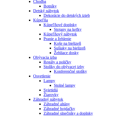
Chodba
Botníky
Detský nábytok
Dekorácie do detských izieb
Kúpeľňa
Kúpeľňové doplnky
Stojany na kefky
Kúpeľňový nábytok
Pranie a žehlenie
Koše na bielizeň
Sušiaky na bielizeň
Žehliace dosky
Obývacia izba
Regály a poličky
Stolíky do obývacej izby
Konferenčné stolíky
Osvetlenie
Lampy
Stolné lampy
Svietidlá
Žiarovky
Záhradný nábytok
Záhradné altány
Záhradné hojdačky
Záhradné slnečníky a doplnky