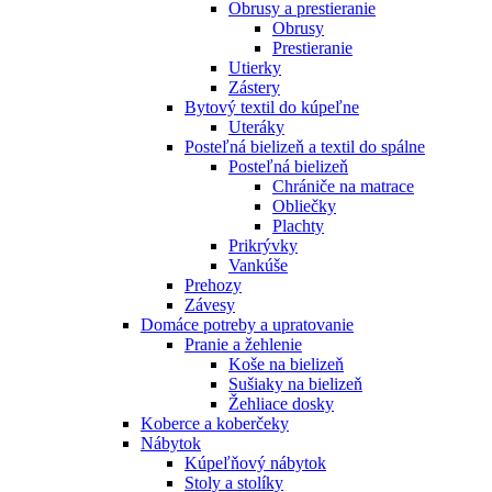
Obrusy a prestieranie
Obrusy
Prestieranie
Utierky
Zástery
Bytový textil do kúpeľne
Uteráky
Posteľná bielizeň a textil do spálne
Posteľná bielizeň
Chrániče na matrace
Obliečky
Plachty
Prikrývky
Vankúše
Prehozy
Závesy
Domáce potreby a upratovanie
Pranie a žehlenie
Koše na bielizeň
Sušiaky na bielizeň
Žehliace dosky
Koberce a koberčeky
Nábytok
Kúpeľňový nábytok
Stoly a stolíky