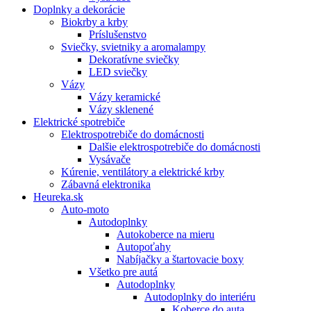
Doplnky a dekorácie
Biokrby a krby
Príslušenstvo
Sviečky, svietniky a aromalampy
Dekoratívne sviečky
LED sviečky
Vázy
Vázy keramické
Vázy sklenené
Elektrické spotrebiče
Elektrospotrebiče do domácnosti
Dalšie elektrospotrebiče do domácnosti
Vysávače
Kúrenie, ventilátory a elektrické krby
Zábavná elektronika
Heureka.sk
Auto-moto
Autodoplnky
Autokoberce na mieru
Autopoťahy
Nabíjačky a štartovacie boxy
Všetko pre autá
Autodoplnky
Autodoplnky do interiéru
Koberce do auta