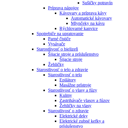
Sušičky potravín
Príprava nápojov
Kávovary a príprava kávy
Automatické kávovary
Mlynčeky na kávu
Rýchlovarné kanvice
Spotrebiče na upratovanie
Parné čističe
Vysávače
Starostlivosť o bielizeň
Šijacie stroje a príslušenstvo
Šijacie stroje
Žehličky
Starostlivosť o telo a zdravie
Starostlivosť o telo
Epilátory
Masážne prístroje
Starostlivosť o vlasy a fúzy
Kulmy
Zastrihávače vlasov a fúzov
Žehličky na vlasy
Starostlivosť o zdravie
Elektrické deky
Elektrické zubné kefky a
príslušenstvo