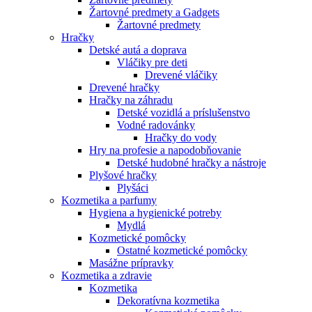
Žartovné predmety a Gadgets
Žartovné predmety
Hračky
Detské autá a doprava
Vláčiky pre deti
Drevené vláčiky
Drevené hračky
Hračky na záhradu
Detské vozidlá a príslušenstvo
Vodné radovánky
Hračky do vody
Hry na profesie a napodobňovanie
Detské hudobné hračky a nástroje
Plyšové hračky
Plyšáci
Kozmetika a parfumy
Hygiena a hygienické potreby
Mydlá
Kozmetické pomôcky
Ostatné kozmetické pomôcky
Masážne prípravky
Kozmetika a zdravie
Kozmetika
Dekoratívna kozmetika