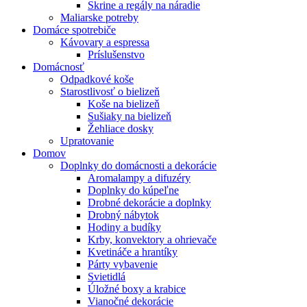
Skrine a regály na náradie
Maliarske potreby
Domáce spotrebiče
Kávovary a espressa
Príslušenstvo
Domácnosť
Odpadkové koše
Starostlivosť o bielizeň
Koše na bielizeň
Sušiaky na bielizeň
Žehliace dosky
Upratovanie
Domov
Doplnky do domácnosti a dekorácie
Aromalampy a difuzéry
Doplnky do kúpeľne
Drobné dekorácie a doplnky
Drobný nábytok
Hodiny a budíky
Krby, konvektory a ohrievače
Kvetináče a hrantíky
Párty vybavenie
Svietidlá
Úložné boxy a krabice
Vianočné dekorácie