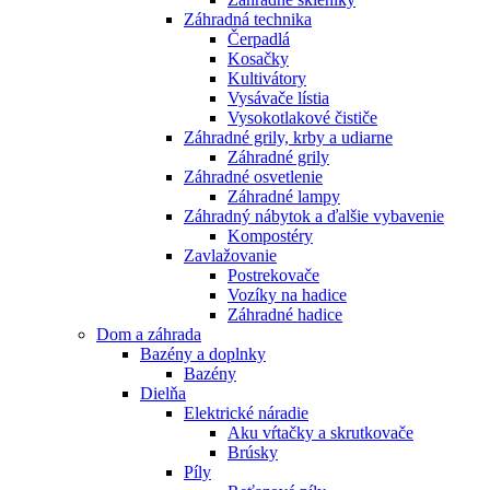
Záhradná technika
Čerpadlá
Kosačky
Kultivátory
Vysávače lístia
Vysokotlakové čističe
Záhradné grily, krby a udiarne
Záhradné grily
Záhradné osvetlenie
Záhradné lampy
Záhradný nábytok a ďalšie vybavenie
Kompostéry
Zavlažovanie
Postrekovače
Vozíky na hadice
Záhradné hadice
Dom a záhrada
Bazény a doplnky
Bazény
Dielňa
Elektrické náradie
Aku vŕtačky a skrutkovače
Brúsky
Píly