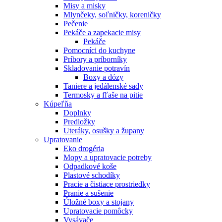
Misy a misky
Mlynčeky, soľničky, koreničky
Pečenie
Pekáče a zapekacie misy
Pekáče
Pomocníci do kuchyne
Príbory a príborníky
Skladovanie potravín
Boxy a dózy
Taniere a jedálenské sady
Termosky a fľaše na pitie
Kúpeľňa
Doplnky
Predložky
Uteráky, osušky a župany
Upratovanie
Eko drogéria
Mopy a upratovacie potreby
Odpadkové koše
Plastové schodíky
Pracie a čistiace prostriedky
Pranie a sušenie
Úložné boxy a stojany
Upratovacie pomôcky
Vysávače