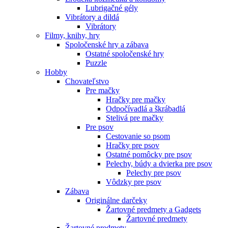
Lubrigačné gély
Vibrátory a dildá
Vibrátory
Filmy, knihy, hry
Spoločenské hry a zábava
Ostatné spoločenské hry
Puzzle
Hobby
Chovateľstvo
Pre mačky
Hračky pre mačky
Odpočívadlá a škrábadlá
Stelivá pre mačky
Pre psov
Cestovanie so psom
Hračky pre psov
Ostatné pomôcky pre psov
Pelechy, búdy a dvierka pre psov
Pelechy pre psov
Vôdzky pre psov
Zábava
Originálne darčeky
Žartovné predmety a Gadgets
Žartovné predmety
Žartovné predmety