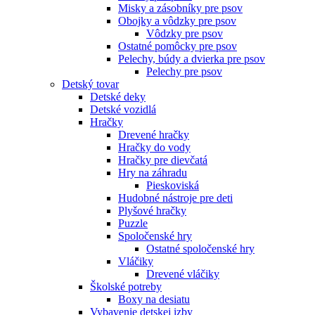
Misky a zásobníky pre psov
Obojky a vôdzky pre psov
Vôdzky pre psov
Ostatné pomôcky pre psov
Pelechy, búdy a dvierka pre psov
Pelechy pre psov
Detský tovar
Detské deky
Detské vozidlá
Hračky
Drevené hračky
Hračky do vody
Hračky pre dievčatá
Hry na záhradu
Pieskoviská
Hudobné nástroje pre deti
Plyšové hračky
Puzzle
Spoločenské hry
Ostatné spoločenské hry
Vláčiky
Drevené vláčiky
Školské potreby
Boxy na desiatu
Vybavenie detskej izby