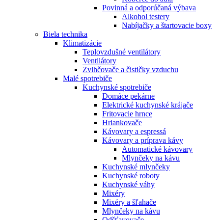
Povinná a odporúčaná výbava
Alkohol testery
Nabíjačky a štartovacie boxy
Biela technika
Klimatizácie
Teplovzdušné ventilátory
Ventilátory
Zvlhčovače a čističky vzduchu
Malé spotrebiče
Kuchynské spotrebiče
Domáce pekárne
Elektrické kuchynské krájače
Fritovacie hrnce
Hriankovače
Kávovary a espressá
Kávovary a príprava kávy
Automatické kávovary
Mlynčeky na kávu
Kuchynské mlynčeky
Kuchynské roboty
Kuchynské váhy
Mixéry
Mixéry a šľahače
Mlynčeky na kávu
Odšťavovače