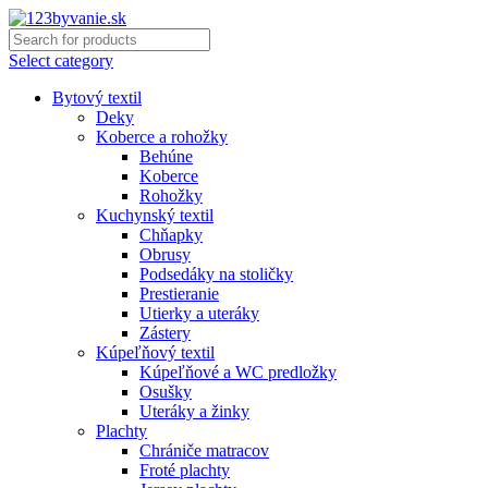
Select category
Bytový textil
Deky
Koberce a rohožky
Behúne
Koberce
Rohožky
Kuchynský textil
Chňapky
Obrusy
Podsedáky na stoličky
Prestieranie
Utierky a uteráky
Zástery
Kúpeľňový textil
Kúpeľňové a WC predložky
Osušky
Uteráky a žinky
Plachty
Chrániče matracov
Froté plachty