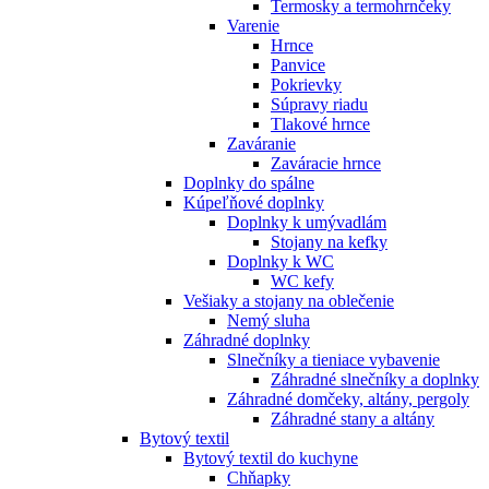
Termosky a termohrnčeky
Varenie
Hrnce
Panvice
Pokrievky
Súpravy riadu
Tlakové hrnce
Zaváranie
Zaváracie hrnce
Doplnky do spálne
Kúpeľňové doplnky
Doplnky k umývadlám
Stojany na kefky
Doplnky k WC
WC kefy
Vešiaky a stojany na oblečenie
Nemý sluha
Záhradné doplnky
Slnečníky a tieniace vybavenie
Záhradné slnečníky a doplnky
Záhradné domčeky, altány, pergoly
Záhradné stany a altány
Bytový textil
Bytový textil do kuchyne
Chňapky