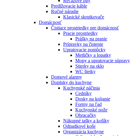
Reťazové píly
Predlžovacie káble
Ručné náradie
Klasické skrutkovače
Domácnosť
Čistiace prostriedky pre domácnosť
Pracie prostriedky
Prášky na pranie
Prípravky na čistenie
Upratovacie pomôcky
Metličky a lopatky
Mopy a upratovacie súpravy
Stierky na sklo
WC štetky
Domové alarmy
Doplnky do kuchyne
Kuchynské náčinia
Cedníky
Dosky na krájanie
Formy na ľad
Kuchynské nože
Obracačky
Nákupné tašky a košíky
Odpadkové koše
Organizácia kuchyne