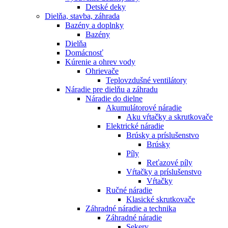
Detské deky
Dielňa, stavba, záhrada
Bazény a doplnky
Bazény
Dielňa
Domácnosť
Kúrenie a ohrev vody
Ohrievače
Teplovzdušné ventilátory
Náradie pre dielňu a záhradu
Náradie do dielne
Akumulátorové náradie
Aku vŕtačky a skrutkovače
Elektrické náradie
Brúsky a príslušenstvo
Brúsky
Píly
Reťazové píly
Vŕtačky a príslušenstvo
Vŕtačky
Ručné náradie
Klasické skrutkovače
Záhradné náradie a technika
Záhradné náradie
Sekery