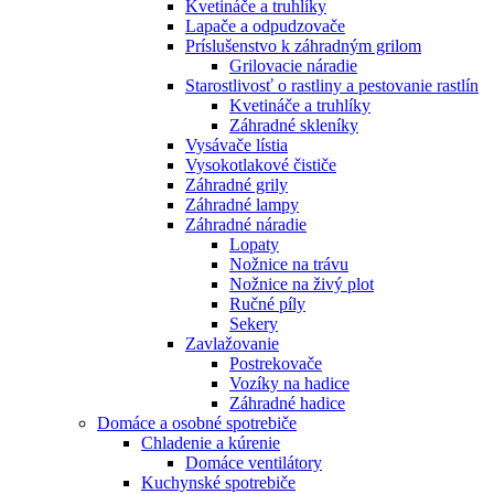
Kvetináče a truhlíky
Lapače a odpudzovače
Príslušenstvo k záhradným grilom
Grilovacie náradie
Starostlivosť o rastliny a pestovanie rastlín
Kvetináče a truhlíky
Záhradné skleníky
Vysávače lístia
Vysokotlakové čističe
Záhradné grily
Záhradné lampy
Záhradné náradie
Lopaty
Nožnice na trávu
Nožnice na živý plot
Ručné píly
Sekery
Zavlažovanie
Postrekovače
Vozíky na hadice
Záhradné hadice
Domáce a osobné spotrebiče
Chladenie a kúrenie
Domáce ventilátory
Kuchynské spotrebiče