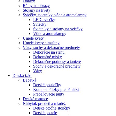
Obrazy
Rámy na obrazy
Stojany na kvety
Sviečky, svietniky, vône a aromalampy
LED-sviečky
Sviečky
Svietniky a stojany na sviečky
Vône a aromalampy
Umelé kvety
Umelé kvety a rastliny
Vázy, sochy a dekoračné predmety
Dekorácie na stenu
Dekoračné misky
Dekoračné podnosy a taniere
Sochy a dekoračné predmety
Vázy
Detská izba
Bábätká
Detské postieľky
Kompletné izby pre bábätká
Prebaľovacie pulty
Detské matrace
Nábytok pre deti a mládež
Detské otočné stoličky
Detské postele