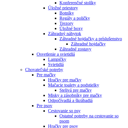
Konferenčné stolíky
Úložné priestory
Botníky
Regály a poličky
Trezory
Úložné boxy
Záhradný nábytok
Záhradné hojdačky a príslušenstvo
Záhradné hojdačky
Záhradné zostavy
Osvetlenie a svietidlá
Lampičky
Svietidlá
Chovateľské potreby
Pre mačky
Hračky pre mačky
Mačacie toalety a podstielky
Stelivá pre mačky
Misky a zásobníky pre mačky
Odpočívadlá a škrábadlá
Pre psov
Cestovanie so psy
Ostatné potreby na cestovanie so
psom
Hračky pre psov