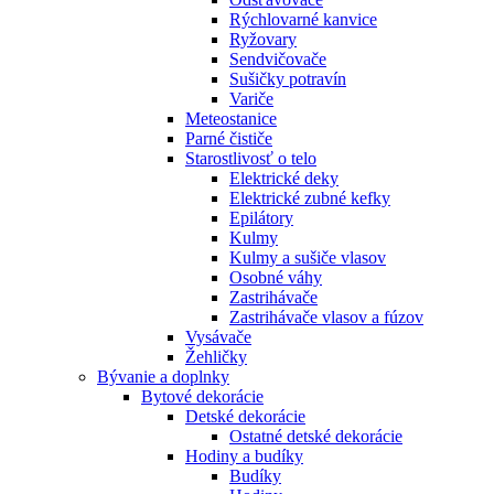
Rýchlovarné kanvice
Ryžovary
Sendvičovače
Sušičky potravín
Variče
Meteostanice
Parné čističe
Starostlivosť o telo
Elektrické deky
Elektrické zubné kefky
Epilátory
Kulmy
Kulmy a sušiče vlasov
Osobné váhy
Zastrihávače
Zastrihávače vlasov a fúzov
Vysávače
Žehličky
Bývanie a doplnky
Bytové dekorácie
Detské dekorácie
Ostatné detské dekorácie
Hodiny a budíky
Budíky