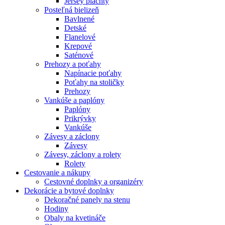
Jersey plachty
Posteľná bielizeň
Bavlnené
Detské
Flanelové
Krepové
Saténové
Prehozy a poťahy
Napínacie poťahy
Poťahy na stoličky
Prehozy
Vankúše a paplóny
Paplóny
Prikrývky
Vankúše
Závesy a záclony
Závesy
Závesy, záclony a rolety
Rolety
Cestovanie a nákupy
Cestovné doplnky a organizéry
Dekorácie a bytové doplnky
Dekoračné panely na stenu
Hodiny
Obaly na kvetináče