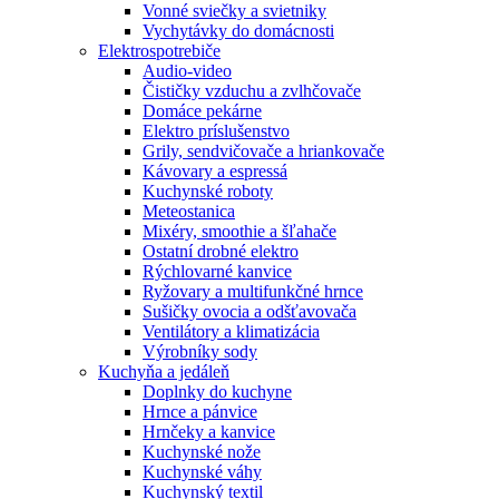
Vonné sviečky a svietniky
Vychytávky do domácnosti
Elektrospotrebiče
Audio-video
Čističky vzduchu a zvlhčovače
Domáce pekárne
Elektro príslušenstvo
Grily, sendvičovače a hriankovače
Kávovary a espressá
Kuchynské roboty
Meteostanica
Mixéry, smoothie a šľahače
Ostatní drobné elektro
Rýchlovarné kanvice
Ryžovary a multifunkčné hrnce
Sušičky ovocia a odšťavovača
Ventilátory a klimatizácia
Výrobníky sody
Kuchyňa a jedáleň
Doplnky do kuchyne
Hrnce a pánvice
Hrnčeky a kanvice
Kuchynské nože
Kuchynské váhy
Kuchynský textil