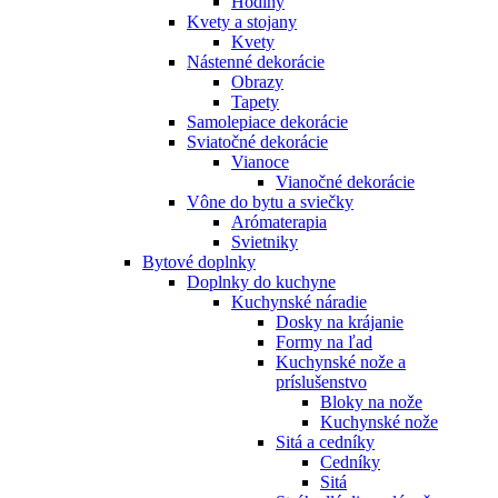
Hodiny
Kvety a stojany
Kvety
Nástenné dekorácie
Obrazy
Tapety
Samolepiace dekorácie
Sviatočné dekorácie
Vianoce
Vianočné dekorácie
Vône do bytu a sviečky
Arómaterapia
Svietniky
Bytové doplnky
Doplnky do kuchyne
Kuchynské náradie
Dosky na krájanie
Formy na ľad
Kuchynské nože a
príslušenstvo
Bloky na nože
Kuchynské nože
Sitá a cedníky
Cedníky
Sitá