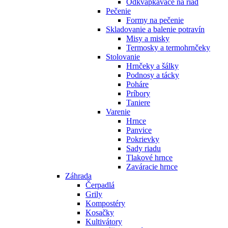
Odkvapkávače na riad
Pečenie
Formy na pečenie
Skladovanie a balenie potravín
Misy a misky
Termosky a termohrnčeky
Stolovanie
Hrnčeky a šálky
Podnosy a tácky
Poháre
Príbory
Taniere
Varenie
Hrnce
Panvice
Pokrievky
Sady riadu
Tlakové hrnce
Zaváracie hrnce
Záhrada
Čerpadlá
Grily
Kompostéry
Kosačky
Kultivátory