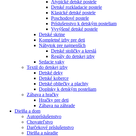
Atypické detské postele
Detské rozkladacie postele
Klasické detské postele
Poschodové postele
Príslušenstvo k detským posteliam
Vyvýšené detské postele
Detské skrine
Kompletné izby pre deti
Nábytok pre najmenších
Detské stoličky a kreslá
Regály do detskej izby
Sedacie vaky
Textil do detskej izby
Detské deky
Detské koberce
Detské obliečky a plachty
Doplnky k detským posteliam
Zábava a hračky
Hračky pre deti
Zábava na záhrade
Dielňa a dom
Autopríslušenstvo
Chovateľstvo
Darčekové príslušenstvo
Dielňa a náradie