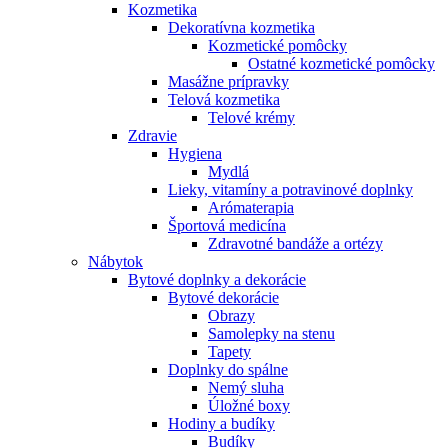
Kozmetika
Dekoratívna kozmetika
Kozmetické pomôcky
Ostatné kozmetické pomôcky
Masážne prípravky
Telová kozmetika
Telové krémy
Zdravie
Hygiena
Mydlá
Lieky, vitamíny a potravinové doplnky
Arómaterapia
Športová medicína
Zdravotné bandáže a ortézy
Nábytok
Bytové doplnky a dekorácie
Bytové dekorácie
Obrazy
Samolepky na stenu
Tapety
Doplnky do spálne
Nemý sluha
Úložné boxy
Hodiny a budíky
Budíky