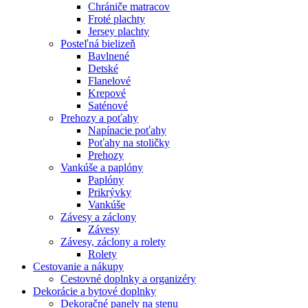
Chrániče matracov
Froté plachty
Jersey plachty
Posteľná bielizeň
Bavlnené
Detské
Flanelové
Krepové
Saténové
Prehozy a poťahy
Napínacie poťahy
Poťahy na stoličky
Prehozy
Vankúše a paplóny
Paplóny
Prikrývky
Vankúše
Závesy a záclony
Závesy
Závesy, záclony a rolety
Rolety
Cestovanie a nákupy
Cestovné doplnky a organizéry
Dekorácie a bytové doplnky
Dekoračné panely na stenu