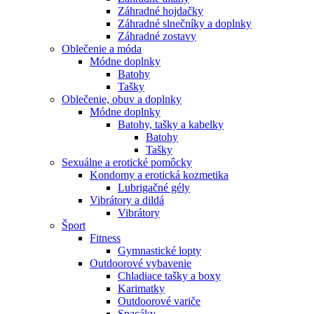
Záhradné hojdačky
Záhradné slnečníky a doplnky
Záhradné zostavy
Oblečenie a móda
Módne doplnky
Batohy
Tašky
Oblečenie, obuv a doplnky
Módne doplnky
Batohy, tašky a kabelky
Batohy
Tašky
Sexuálne a erotické pomôcky
Kondomy a erotická kozmetika
Lubrigačné gély
Vibrátory a dildá
Vibrátory
Šport
Fitness
Gymnastické lopty
Outdoorové vybavenie
Chladiace tašky a boxy
Karimatky
Outdoorové variče
Spacáky