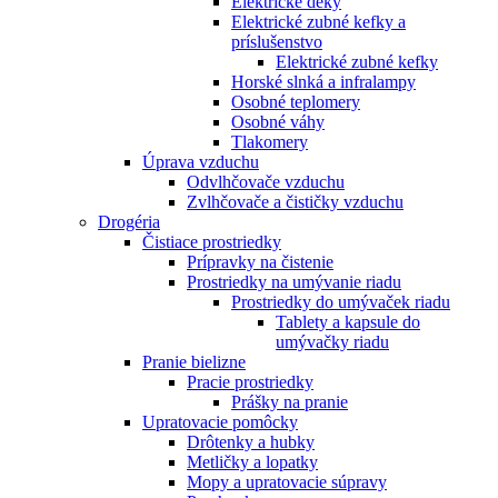
Elektrické deky
Elektrické zubné kefky a
príslušenstvo
Elektrické zubné kefky
Horské slnká a infralampy
Osobné teplomery
Osobné váhy
Tlakomery
Úprava vzduchu
Odvlhčovače vzduchu
Zvlhčovače a čističky vzduchu
Drogéria
Čistiace prostriedky
Prípravky na čistenie
Prostriedky na umývanie riadu
Prostriedky do umývaček riadu
Tablety a kapsule do
umývačky riadu
Pranie bielizne
Pracie prostriedky
Prášky na pranie
Upratovacie pomôcky
Drôtenky a hubky
Metličky a lopatky
Mopy a upratovacie súpravy