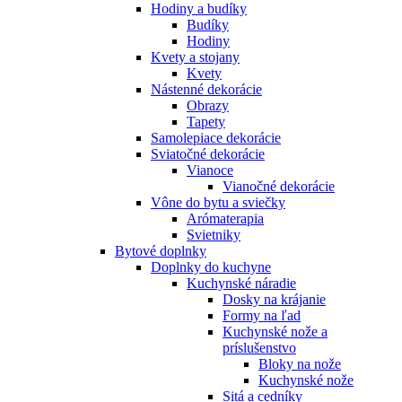
Hodiny a budíky
Budíky
Hodiny
Kvety a stojany
Kvety
Nástenné dekorácie
Obrazy
Tapety
Samolepiace dekorácie
Sviatočné dekorácie
Vianoce
Vianočné dekorácie
Vône do bytu a sviečky
Arómaterapia
Svietniky
Bytové doplnky
Doplnky do kuchyne
Kuchynské náradie
Dosky na krájanie
Formy na ľad
Kuchynské nože a
príslušenstvo
Bloky na nože
Kuchynské nože
Sitá a cedníky