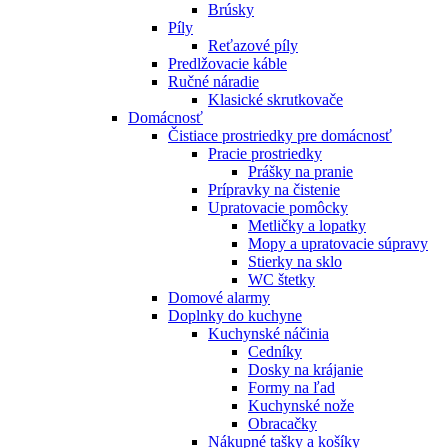
Brúsky
Píly
Reťazové píly
Predlžovacie káble
Ručné náradie
Klasické skrutkovače
Domácnosť
Čistiace prostriedky pre domácnosť
Pracie prostriedky
Prášky na pranie
Prípravky na čistenie
Upratovacie pomôcky
Metličky a lopatky
Mopy a upratovacie súpravy
Stierky na sklo
WC štetky
Domové alarmy
Doplnky do kuchyne
Kuchynské náčinia
Cedníky
Dosky na krájanie
Formy na ľad
Kuchynské nože
Obracačky
Nákupné tašky a košíky