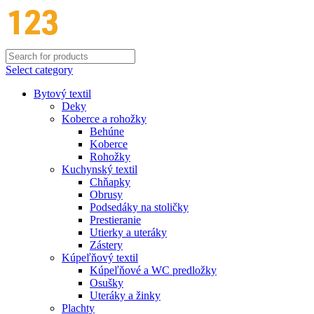
Select category
Bytový textil
Deky
Koberce a rohožky
Behúne
Koberce
Rohožky
Kuchynský textil
Chňapky
Obrusy
Podsedáky na stoličky
Prestieranie
Utierky a uteráky
Zástery
Kúpeľňový textil
Kúpeľňové a WC predložky
Osušky
Uteráky a žinky
Plachty