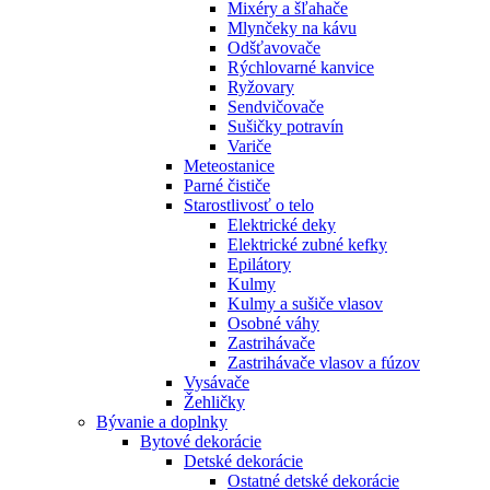
Mixéry a šľahače
Mlynčeky na kávu
Odšťavovače
Rýchlovarné kanvice
Ryžovary
Sendvičovače
Sušičky potravín
Variče
Meteostanice
Parné čističe
Starostlivosť o telo
Elektrické deky
Elektrické zubné kefky
Epilátory
Kulmy
Kulmy a sušiče vlasov
Osobné váhy
Zastrihávače
Zastrihávače vlasov a fúzov
Vysávače
Žehličky
Bývanie a doplnky
Bytové dekorácie
Detské dekorácie
Ostatné detské dekorácie