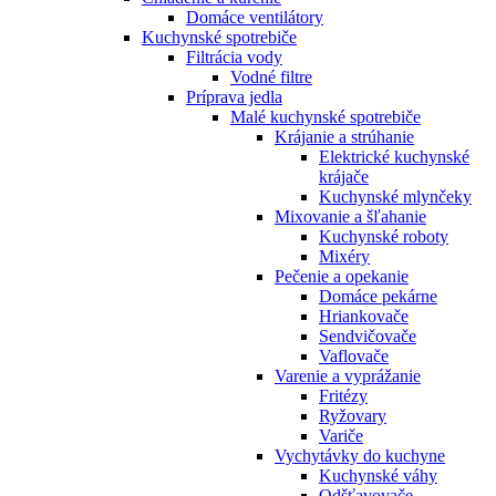
Domáce ventilátory
Kuchynské spotrebiče
Filtrácia vody
Vodné filtre
Príprava jedla
Malé kuchynské spotrebiče
Krájanie a strúhanie
Elektrické kuchynské
krájače
Kuchynské mlynčeky
Mixovanie a šľahanie
Kuchynské roboty
Mixéry
Pečenie a opekanie
Domáce pekárne
Hriankovače
Sendvičovače
Vaflovače
Varenie a vyprážanie
Fritézy
Ryžovary
Variče
Vychytávky do kuchyne
Kuchynské váhy
Odšťavovače