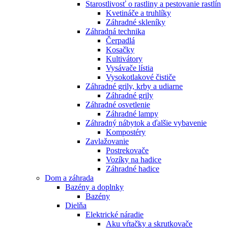
Starostlivosť o rastliny a pestovanie rastlín
Kvetináče a truhlíky
Záhradné skleníky
Záhradná technika
Čerpadlá
Kosačky
Kultivátory
Vysávače lístia
Vysokotlakové čističe
Záhradné grily, krby a udiarne
Záhradné grily
Záhradné osvetlenie
Záhradné lampy
Záhradný nábytok a ďalšie vybavenie
Kompostéry
Zavlažovanie
Postrekovače
Vozíky na hadice
Záhradné hadice
Dom a záhrada
Bazény a doplnky
Bazény
Dielňa
Elektrické náradie
Aku vŕtačky a skrutkovače