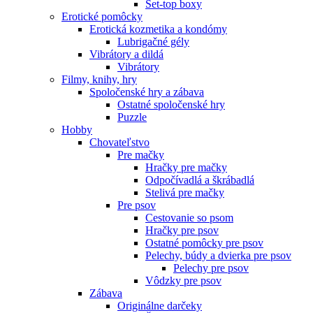
Set-top boxy
Erotické pomôcky
Erotická kozmetika a kondómy
Lubrigačné gély
Vibrátory a dildá
Vibrátory
Filmy, knihy, hry
Spoločenské hry a zábava
Ostatné spoločenské hry
Puzzle
Hobby
Chovateľstvo
Pre mačky
Hračky pre mačky
Odpočívadlá a škrábadlá
Stelivá pre mačky
Pre psov
Cestovanie so psom
Hračky pre psov
Ostatné pomôcky pre psov
Pelechy, búdy a dvierka pre psov
Pelechy pre psov
Vôdzky pre psov
Zábava
Originálne darčeky