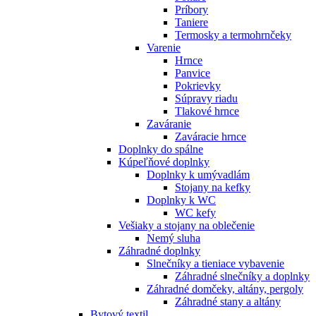
Príbory
Taniere
Termosky a termohrnčeky
Varenie
Hrnce
Panvice
Pokrievky
Súpravy riadu
Tlakové hrnce
Zaváranie
Zaváracie hrnce
Doplnky do spálne
Kúpeľňové doplnky
Doplnky k umývadlám
Stojany na kefky
Doplnky k WC
WC kefy
Vešiaky a stojany na oblečenie
Nemý sluha
Záhradné doplnky
Slnečníky a tieniace vybavenie
Záhradné slnečníky a doplnky
Záhradné domčeky, altány, pergoly
Záhradné stany a altány
Bytový textil