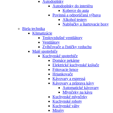
Autodoplnky
Autodoplnky do interiéru
Koberce do auta
Povinná a odporúčaná výbava
Alkohol testery
Nabíjačky a štartovacie boxy
Biela technika
Klimatizácie
Teplovzdušné ventilátory
Ventilátory
Zvlhčovače a čističky vzduchu
Malé spotrebiče
Kuchynské spotrebiče
Domáce pekárne
Elektrické kuchynské krájače
Fritovacie hrnce
Hriankovače
Kávovary a espressá
Kávovary a príprava kávy
Automatické kávovary
Mlynčeky na kávu
Kuchynské mlynčeky
Kuchynské roboty
Kuchynské váhy
Mixéry