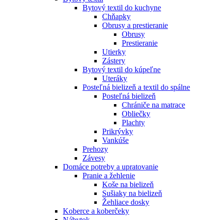
Bytový textil do kuchyne
Chňapky
Obrusy a prestieranie
Obrusy
Prestieranie
Utierky
Zástery
Bytový textil do kúpeľne
Uteráky
Posteľná bielizeň a textil do spálne
Posteľná bielizeň
Chrániče na matrace
Obliečky
Plachty
Prikrývky
Vankúše
Prehozy
Závesy
Domáce potreby a upratovanie
Pranie a žehlenie
Koše na bielizeň
Sušiaky na bielizeň
Žehliace dosky
Koberce a koberčeky
Nábytok