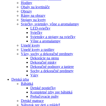
Hodiny
Obaly na kvetináče
Obrazy
Rámy na obrazy
Stojany na kvety
Sviečky, svietniky, vône a aromalampy
LED-sviečky
Sviečky
Svietniky a stojany na sviečky
Vône a aromalampy
Umelé kvety
Umelé kvety a rastliny
Vázy, sochy a dekoračné predmety
Dekorácie na stenu
Dekoračné misky
Dekoračné podnosy a taniere
Sochy a dekoračné predmety
Vázy
Detská izba
Bábätká
Detské postieľky
Kompletné izby pre bábätká
Prebaľovacie pulty
Detské matrace
Nábytok pre deti a mládež