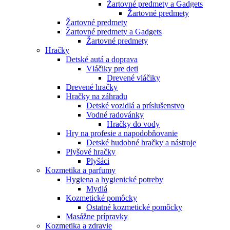
Žartovné predmety a Gadgets
Žartovné predmety
Žartovné predmety
Žartovné predmety a Gadgets
Žartovné predmety
Hračky
Detské autá a doprava
Vláčiky pre deti
Drevené vláčiky
Drevené hračky
Hračky na záhradu
Detské vozidlá a príslušenstvo
Vodné radovánky
Hračky do vody
Hry na profesie a napodobňovanie
Detské hudobné hračky a nástroje
Plyšové hračky
Plyšáci
Kozmetika a parfumy
Hygiena a hygienické potreby
Mydlá
Kozmetické pomôcky
Ostatné kozmetické pomôcky
Masážne prípravky
Kozmetika a zdravie