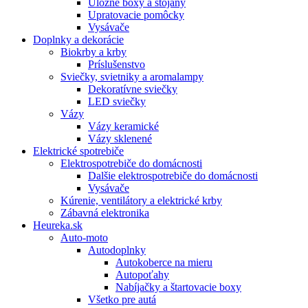
Úložné boxy a stojany
Upratovacie pomôcky
Vysávače
Doplnky a dekorácie
Biokrby a krby
Príslušenstvo
Sviečky, svietniky a aromalampy
Dekoratívne sviečky
LED sviečky
Vázy
Vázy keramické
Vázy sklenené
Elektrické spotrebiče
Elektrospotrebiče do domácnosti
Dalšie elektrospotrebiče do domácnosti
Vysávače
Kúrenie, ventilátory a elektrické krby
Zábavná elektronika
Heureka.sk
Auto-moto
Autodoplnky
Autokoberce na mieru
Autopoťahy
Nabíjačky a štartovacie boxy
Všetko pre autá