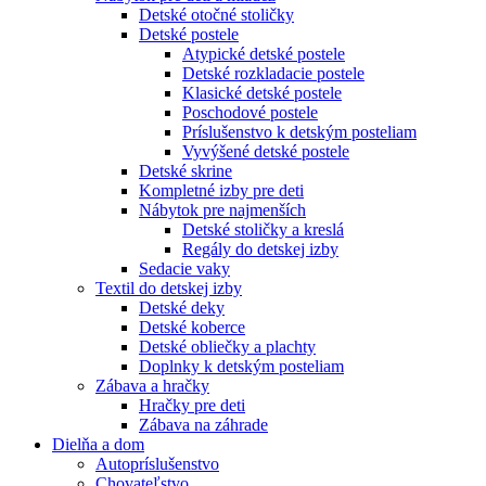
Detské otočné stoličky
Detské postele
Atypické detské postele
Detské rozkladacie postele
Klasické detské postele
Poschodové postele
Príslušenstvo k detským posteliam
Vyvýšené detské postele
Detské skrine
Kompletné izby pre deti
Nábytok pre najmenších
Detské stoličky a kreslá
Regály do detskej izby
Sedacie vaky
Textil do detskej izby
Detské deky
Detské koberce
Detské obliečky a plachty
Doplnky k detským posteliam
Zábava a hračky
Hračky pre deti
Zábava na záhrade
Dielňa a dom
Autopríslušenstvo
Chovateľstvo