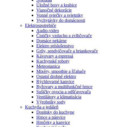
Úložné boxy a krabice
Vianočné dekorácie
Vonné sviečky a svietniky
Vychytávky do domácnosti
Elektrospotrebiče
Audio-video
Čističky vzduchu a zvlhčovače
Domáce pekárne
Elektro príslušenstvo
Grily, sendvičovače a hriankovače
Kávovary a espressá
Kuchynské roboty
Meteostanica
Mixéry, smoothie a šľahače
Ostatní drobné elektro
Rýchlovarné kanvice
Ryžovary a multifunkčné hrnce
Sušičky ovocia a odšťavovača
Ventilátory a klimatizácia
Výrobníky sody
Kuchyňa a jedáleň
Doplnky do kuchyne
Hrnce a pánvice
Hrnčeky a kanvice