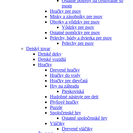
Ostatné potreby na cestovanie so
psom
Hračky pre psov
Misky a zásobníky pre psov
Obojky a vôdzky pre psov
Vôdzky pre psov
Ostatné pomôcky pre psov
Pelechy, búdy a dvierka pre psov
Pelechy pre psov
Detský tovar
Detské deky
Detské vozidlá
Hračky
Drevené hračky
Hračky do vody
Hračky pre dievčatá
Hry na záhradu
Pieskoviská
Hudobné nástroje pre deti
Plyšové hračky
Puzzle
Spoločenské hry
Ostatné spoločenské hry
Vláčiky
Drevené vláčiky