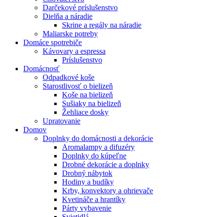
Darčekové príslušenstvo
Dielňa a náradie
Skrine a regály na náradie
Maliarske potreby
Domáce spotrebiče
Kávovary a espressa
Príslušenstvo
Domácnosť
Odpadkové koše
Starostlivosť o bielizeň
Koše na bielizeň
Sušiaky na bielizeň
Žehliace dosky
Upratovanie
Domov
Doplnky do domácnosti a dekorácie
Aromalampy a difuzéry
Doplnky do kúpeľne
Drobné dekorácie a doplnky
Drobný nábytok
Hodiny a budíky
Krby, konvektory a ohrievače
Kvetináče a hrantíky
Párty vybavenie
Svietidlá