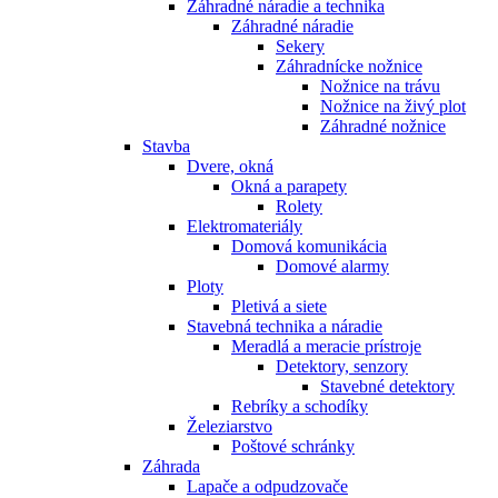
Záhradné náradie a technika
Záhradné náradie
Sekery
Záhradnícke nožnice
Nožnice na trávu
Nožnice na živý plot
Záhradné nožnice
Stavba
Dvere, okná
Okná a parapety
Rolety
Elektromateriály
Domová komunikácia
Domové alarmy
Ploty
Pletivá a siete
Stavebná technika a náradie
Meradlá a meracie prístroje
Detektory, senzory
Stavebné detektory
Rebríky a schodíky
Železiarstvo
Poštové schránky
Záhrada
Lapače a odpudzovače