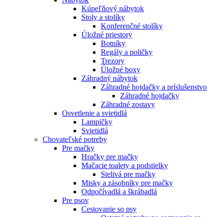
Kúpeľňový nábytok
Stoly a stolíky
Konferenčné stolíky
Úložné priestory
Botníky
Regály a poličky
Trezory
Úložné boxy
Záhradný nábytok
Záhradné hojdačky a príslušenstvo
Záhradné hojdačky
Záhradné zostavy
Osvetlenie a svietidlá
Lampičky
Svietidlá
Chovateľské potreby
Pre mačky
Hračky pre mačky
Mačacie toalety a podstielky
Stelivá pre mačky
Misky a zásobníky pre mačky
Odpočívadlá a škrábadlá
Pre psov
Cestovanie so psy