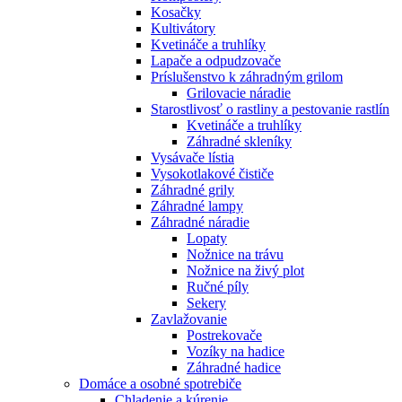
Kosačky
Kultivátory
Kvetináče a truhlíky
Lapače a odpudzovače
Príslušenstvo k záhradným grilom
Grilovacie náradie
Starostlivosť o rastliny a pestovanie rastlín
Kvetináče a truhlíky
Záhradné skleníky
Vysávače lístia
Vysokotlakové čističe
Záhradné grily
Záhradné lampy
Záhradné náradie
Lopaty
Nožnice na trávu
Nožnice na živý plot
Ručné píly
Sekery
Zavlažovanie
Postrekovače
Vozíky na hadice
Záhradné hadice
Domáce a osobné spotrebiče
Chladenie a kúrenie