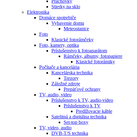
Prachovky
Stierky na sklo
Elektronika
Domáce spotrebiče
Vybavenie domu
Meteostanice
Foto
Klasické fotorámčeky
Foto, kamery, optika
Príslušenstvo k fotoaparátom
Rámčeky, albumy, fotopapiere
Klasické fotorámiky
Počítače a kancelária
Kancelárska technika
Trezory
Záložné zdroje
Prepäťové ochrany
TV, audio, video
Príslušenstvo k TV, audio-video
Príslušenstvo k TV
Predlžovacie káble
Satelitná a digitálna technika
Set-top boxy
TV, video, audio
DVB-T/S technika