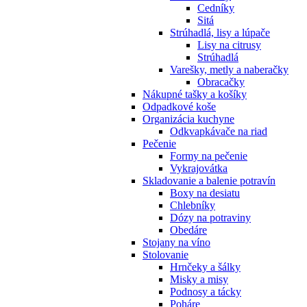
Cedníky
Sitá
Strúhadlá, lisy a lúpače
Lisy na citrusy
Strúhadlá
Varešky, metly a naberačky
Obracačky
Nákupné tašky a košíky
Odpadkové koše
Organizácia kuchyne
Odkvapkávače na riad
Pečenie
Formy na pečenie
Vykrajovátka
Skladovanie a balenie potravín
Boxy na desiatu
Chlebníky
Dózy na potraviny
Obedáre
Stojany na víno
Stolovanie
Hrnčeky a šálky
Misky a misy
Podnosy a tácky
Poháre