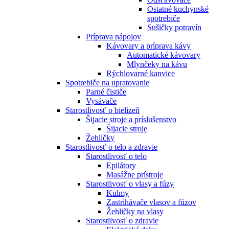
Ostatné kuchynské
spotrebiče
Sušičky potravín
Príprava nápojov
Kávovary a príprava kávy
Automatické kávovary
Mlynčeky na kávu
Rýchlovarné kanvice
Spotrebiče na upratovanie
Parné čističe
Vysávače
Starostlivosť o bielizeň
Šijacie stroje a príslušenstvo
Šijacie stroje
Žehličky
Starostlivosť o telo a zdravie
Starostlivosť o telo
Epilátory
Masážne prístroje
Starostlivosť o vlasy a fúzy
Kulmy
Zastrihávače vlasov a fúzov
Žehličky na vlasy
Starostlivosť o zdravie