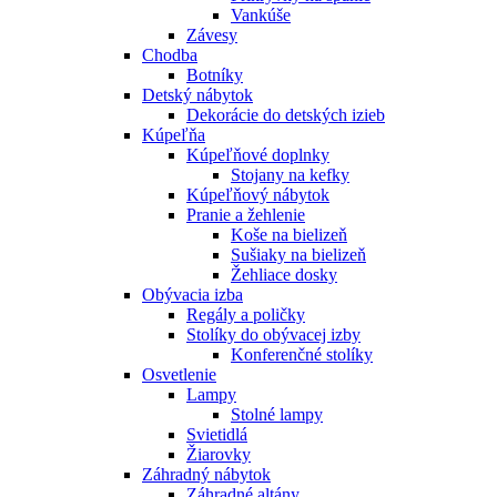
Vankúše
Závesy
Chodba
Botníky
Detský nábytok
Dekorácie do detských izieb
Kúpeľňa
Kúpeľňové doplnky
Stojany na kefky
Kúpeľňový nábytok
Pranie a žehlenie
Koše na bielizeň
Sušiaky na bielizeň
Žehliace dosky
Obývacia izba
Regály a poličky
Stolíky do obývacej izby
Konferenčné stolíky
Osvetlenie
Lampy
Stolné lampy
Svietidlá
Žiarovky
Záhradný nábytok
Záhradné altány