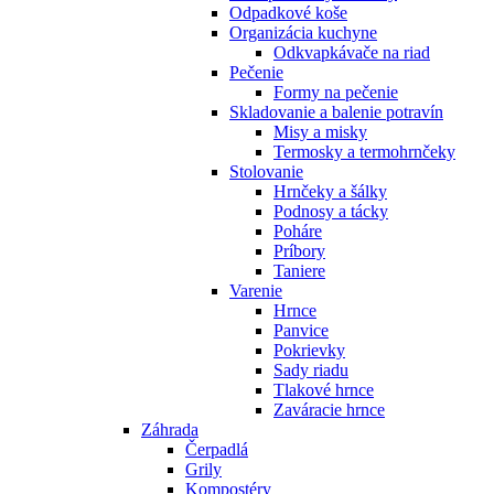
Odpadkové koše
Organizácia kuchyne
Odkvapkávače na riad
Pečenie
Formy na pečenie
Skladovanie a balenie potravín
Misy a misky
Termosky a termohrnčeky
Stolovanie
Hrnčeky a šálky
Podnosy a tácky
Poháre
Príbory
Taniere
Varenie
Hrnce
Panvice
Pokrievky
Sady riadu
Tlakové hrnce
Zaváracie hrnce
Záhrada
Čerpadlá
Grily
Kompostéry