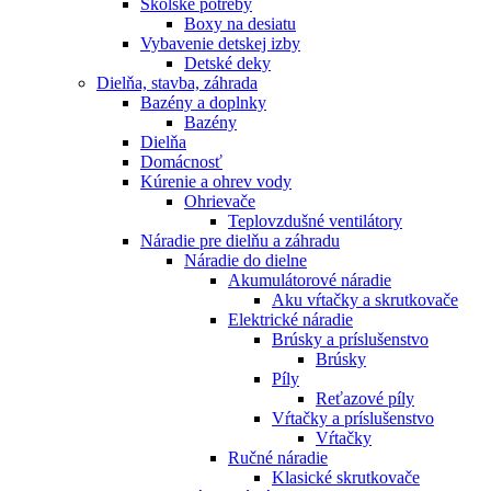
Školské potreby
Boxy na desiatu
Vybavenie detskej izby
Detské deky
Dielňa, stavba, záhrada
Bazény a doplnky
Bazény
Dielňa
Domácnosť
Kúrenie a ohrev vody
Ohrievače
Teplovzdušné ventilátory
Náradie pre dielňu a záhradu
Náradie do dielne
Akumulátorové náradie
Aku vŕtačky a skrutkovače
Elektrické náradie
Brúsky a príslušenstvo
Brúsky
Píly
Reťazové píly
Vŕtačky a príslušenstvo
Vŕtačky
Ručné náradie
Klasické skrutkovače