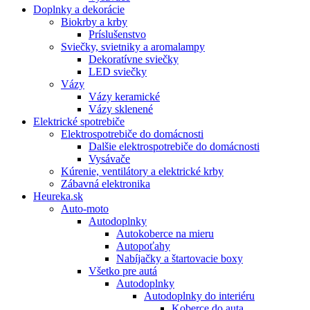
Doplnky a dekorácie
Biokrby a krby
Príslušenstvo
Sviečky, svietniky a aromalampy
Dekoratívne sviečky
LED sviečky
Vázy
Vázy keramické
Vázy sklenené
Elektrické spotrebiče
Elektrospotrebiče do domácnosti
Dalšie elektrospotrebiče do domácnosti
Vysávače
Kúrenie, ventilátory a elektrické krby
Zábavná elektronika
Heureka.sk
Auto-moto
Autodoplnky
Autokoberce na mieru
Autopoťahy
Nabíjačky a štartovacie boxy
Všetko pre autá
Autodoplnky
Autodoplnky do interiéru
Koberce do auta