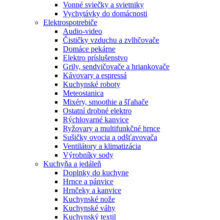
Vonné sviečky a svietniky
Vychytávky do domácnosti
Elektrospotrebiče
Audio-video
Čističky vzduchu a zvlhčovače
Domáce pekárne
Elektro príslušenstvo
Grily, sendvičovače a hriankovače
Kávovary a espressá
Kuchynské roboty
Meteostanica
Mixéry, smoothie a šľahače
Ostatní drobné elektro
Rýchlovarné kanvice
Ryžovary a multifunkčné hrnce
Sušičky ovocia a odšťavovača
Ventilátory a klimatizácia
Výrobníky sody
Kuchyňa a jedáleň
Doplnky do kuchyne
Hrnce a pánvice
Hrnčeky a kanvice
Kuchynské nože
Kuchynské váhy
Kuchynský textil