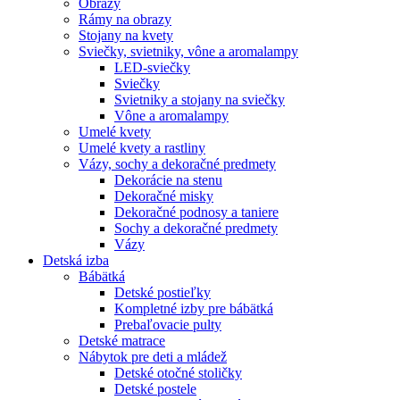
Obrazy
Rámy na obrazy
Stojany na kvety
Sviečky, svietniky, vône a aromalampy
LED-sviečky
Sviečky
Svietniky a stojany na sviečky
Vône a aromalampy
Umelé kvety
Umelé kvety a rastliny
Vázy, sochy a dekoračné predmety
Dekorácie na stenu
Dekoračné misky
Dekoračné podnosy a taniere
Sochy a dekoračné predmety
Vázy
Detská izba
Bábätká
Detské postieľky
Kompletné izby pre bábätká
Prebaľovacie pulty
Detské matrace
Nábytok pre deti a mládež
Detské otočné stoličky
Detské postele