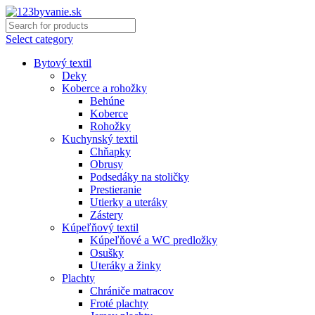
Select category
Bytový textil
Deky
Koberce a rohožky
Behúne
Koberce
Rohožky
Kuchynský textil
Chňapky
Obrusy
Podsedáky na stoličky
Prestieranie
Utierky a uteráky
Zástery
Kúpeľňový textil
Kúpeľňové a WC predložky
Osušky
Uteráky a žinky
Plachty
Chrániče matracov
Froté plachty