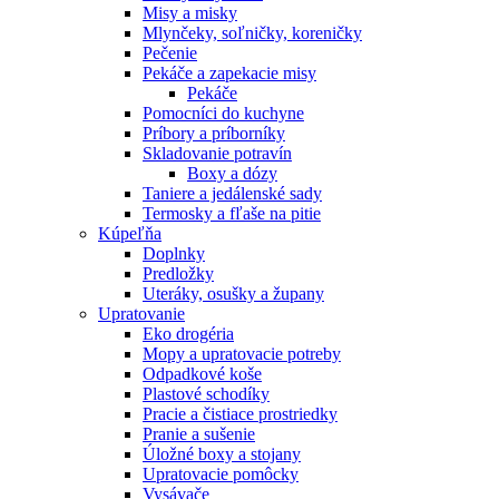
Misy a misky
Mlynčeky, soľničky, koreničky
Pečenie
Pekáče a zapekacie misy
Pekáče
Pomocníci do kuchyne
Príbory a príborníky
Skladovanie potravín
Boxy a dózy
Taniere a jedálenské sady
Termosky a fľaše na pitie
Kúpeľňa
Doplnky
Predložky
Uteráky, osušky a župany
Upratovanie
Eko drogéria
Mopy a upratovacie potreby
Odpadkové koše
Plastové schodíky
Pracie a čistiace prostriedky
Pranie a sušenie
Úložné boxy a stojany
Upratovacie pomôcky
Vysávače