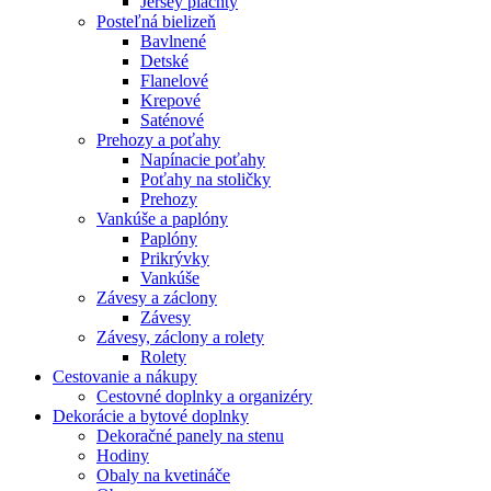
Jersey plachty
Posteľná bielizeň
Bavlnené
Detské
Flanelové
Krepové
Saténové
Prehozy a poťahy
Napínacie poťahy
Poťahy na stoličky
Prehozy
Vankúše a paplóny
Paplóny
Prikrývky
Vankúše
Závesy a záclony
Závesy
Závesy, záclony a rolety
Rolety
Cestovanie a nákupy
Cestovné doplnky a organizéry
Dekorácie a bytové doplnky
Dekoračné panely na stenu
Hodiny
Obaly na kvetináče