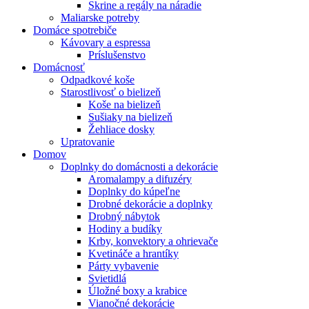
Skrine a regály na náradie
Maliarske potreby
Domáce spotrebiče
Kávovary a espressa
Príslušenstvo
Domácnosť
Odpadkové koše
Starostlivosť o bielizeň
Koše na bielizeň
Sušiaky na bielizeň
Žehliace dosky
Upratovanie
Domov
Doplnky do domácnosti a dekorácie
Aromalampy a difuzéry
Doplnky do kúpeľne
Drobné dekorácie a doplnky
Drobný nábytok
Hodiny a budíky
Krby, konvektory a ohrievače
Kvetináče a hrantíky
Párty vybavenie
Svietidlá
Úložné boxy a krabice
Vianočné dekorácie