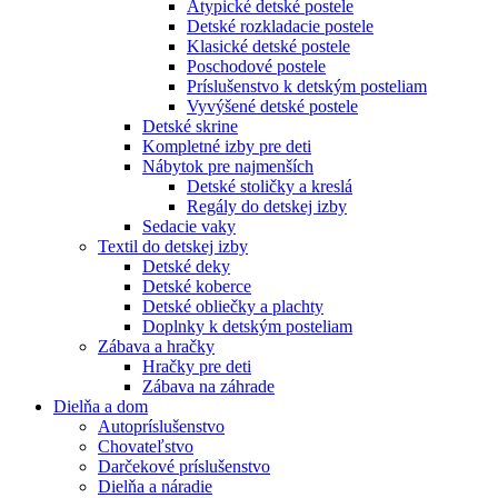
Atypické detské postele
Detské rozkladacie postele
Klasické detské postele
Poschodové postele
Príslušenstvo k detským posteliam
Vyvýšené detské postele
Detské skrine
Kompletné izby pre deti
Nábytok pre najmenších
Detské stoličky a kreslá
Regály do detskej izby
Sedacie vaky
Textil do detskej izby
Detské deky
Detské koberce
Detské obliečky a plachty
Doplnky k detským posteliam
Zábava a hračky
Hračky pre deti
Zábava na záhrade
Dielňa a dom
Autopríslušenstvo
Chovateľstvo
Darčekové príslušenstvo
Dielňa a náradie