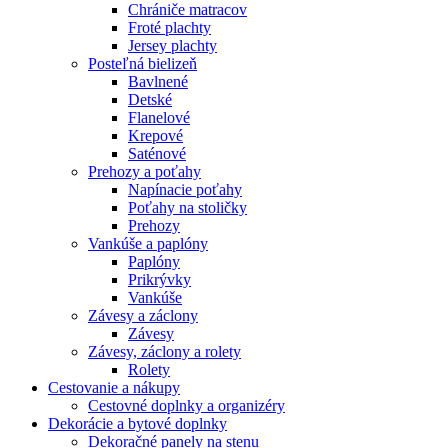
Chrániče matracov
Froté plachty
Jersey plachty
Posteľná bielizeň
Bavlnené
Detské
Flanelové
Krepové
Saténové
Prehozy a poťahy
Napínacie poťahy
Poťahy na stoličky
Prehozy
Vankúše a paplóny
Paplóny
Prikrývky
Vankúše
Závesy a záclony
Závesy
Závesy, záclony a rolety
Rolety
Cestovanie a nákupy
Cestovné doplnky a organizéry
Dekorácie a bytové doplnky
Dekoračné panely na stenu