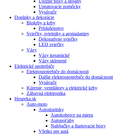
Úložné boxy a stojany
Upratovacie pomôcky
Vysávače
Doplnky a dekorácie
Biokrby a krby
Príslušenstvo
Sviečky, svietniky a aromalampy
Dekoratívne sviečky
LED sviečky
Vázy
Vázy keramické
Vázy sklenené
Elektrické spotrebiče
Elektrospotrebiče do domácnosti
Dalšie elektrospotrebiče do domácnosti
Vysávače
Kúrenie, ventilátory a elektrické krby
Zábavná elektronika
Heureka.sk
Auto-moto
Autodoplnky
Autokoberce na mieru
Autopoťahy
Nabíjačky a štartovacie boxy
Všetko pre autá