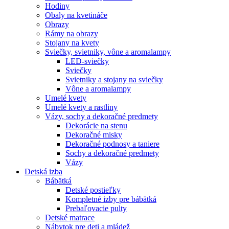
Hodiny
Obaly na kvetináče
Obrazy
Rámy na obrazy
Stojany na kvety
Sviečky, svietniky, vône a aromalampy
LED-sviečky
Sviečky
Svietniky a stojany na sviečky
Vône a aromalampy
Umelé kvety
Umelé kvety a rastliny
Vázy, sochy a dekoračné predmety
Dekorácie na stenu
Dekoračné misky
Dekoračné podnosy a taniere
Sochy a dekoračné predmety
Vázy
Detská izba
Bábätká
Detské postieľky
Kompletné izby pre bábätká
Prebaľovacie pulty
Detské matrace
Nábytok pre deti a mládež