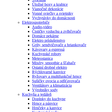
Úložné boxy a krabice
Vianočné dekorácie
Vonné sviečky a svietniky
Vychytávky do domácnosti
Elektrospotrebiče
Audio-video
Čističky vzduchu a zvlhčovače
Domáce pekárne
Elektro príslušenstvo
Grily, sendvičovače a hriankovače
Kávovary a espressá
Kuchynské roboty
Meteostanica
Mixéry, smoothie a šľahače
Ostatní drobné elektro
Rýchlovarné kanvice
Ryžovary a multifunkčné hrnce
Sušičky ovocia a odšťavovača
Ventilátory a klimatizácia
Výrobníky sody
Kuchyňa a jedáleň
Doplnky do kuchyne
Hrnce a pánvice
Hrnčeky a kanvice