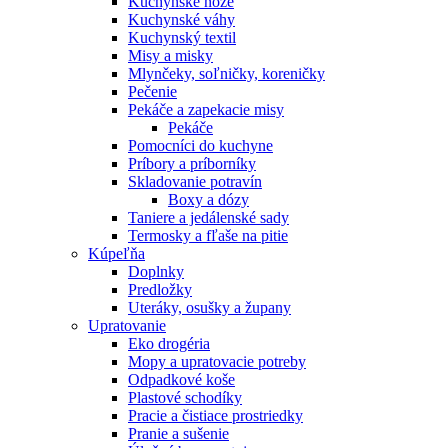
Kuchynské nože
Kuchynské váhy
Kuchynský textil
Misy a misky
Mlynčeky, soľničky, koreničky
Pečenie
Pekáče a zapekacie misy
Pekáče
Pomocníci do kuchyne
Príbory a príborníky
Skladovanie potravín
Boxy a dózy
Taniere a jedálenské sady
Termosky a fľaše na pitie
Kúpeľňa
Doplnky
Predložky
Uteráky, osušky a župany
Upratovanie
Eko drogéria
Mopy a upratovacie potreby
Odpadkové koše
Plastové schodíky
Pracie a čistiace prostriedky
Pranie a sušenie