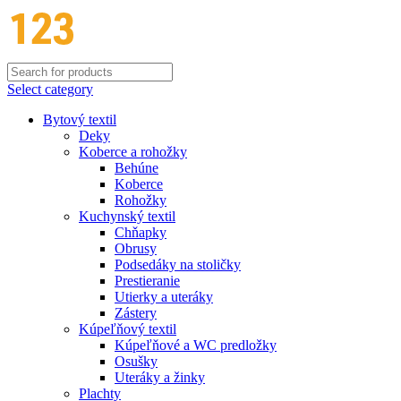
Select category
Bytový textil
Deky
Koberce a rohožky
Behúne
Koberce
Rohožky
Kuchynský textil
Chňapky
Obrusy
Podsedáky na stoličky
Prestieranie
Utierky a uteráky
Zástery
Kúpeľňový textil
Kúpeľňové a WC predložky
Osušky
Uteráky a žinky
Plachty