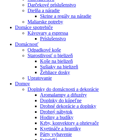
Darčekové príslušenstvo
Dielňa a náradie
Skrine a regály na náradie
Maliarske potreby
Domáce spotrebiče
Kávovary a espressa
Príslušenstvo
Domácnosť
Odpadkové koše
Starostlivosť o bielizeň
Koše na bielizeň
Sušiaky na bielizeň
Žehliace dosky
Upratovanie
Domov
Doplnky do domácnosti a dekorácie
Aromalampy a difuzéry
Doplnky do kúpeľne
Drobné dekorácie a doplnky
Drobný nábytok
Hodiny a budíky
Krby, konvektory a ohrievače
Kvetináče a hrantíky
Párty vybavenie
Svietidlá