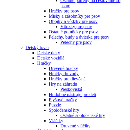
Ostatné potreby na cestovanie so
psom
Hračky pre psov
Misky a zásobníky pre psov
Obojky a vôdzky pre psov
Vôdzky pre psov
Ostatné pomôcky pre psov
Pelechy, búdy a dvierka pre psov
Pelechy pre psov
Detský tovar
Detské deky
Detské vozidlá
Hračky
Drevené hračky
Hračky do vody
Hračky pre dievčatá
Hry na záhradu
Pieskoviská
Hudobné nástroje pre deti
Plyšové hračky
Puzzle
Spoločenské hry
Ostatné spoločenské hry
Vláčiky
Drevené vláčiky