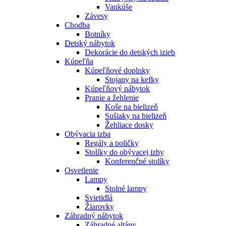
Vankúše
Závesy
Chodba
Botníky
Detský nábytok
Dekorácie do detských izieb
Kúpeľňa
Kúpeľňové doplnky
Stojany na kefky
Kúpeľňový nábytok
Pranie a žehlenie
Koše na bielizeň
Sušiaky na bielizeň
Žehliace dosky
Obývacia izba
Regály a poličky
Stolíky do obývacej izby
Konferenčné stolíky
Osvetlenie
Lampy
Stolné lampy
Svietidlá
Žiarovky
Záhradný nábytok
Záhradné altány