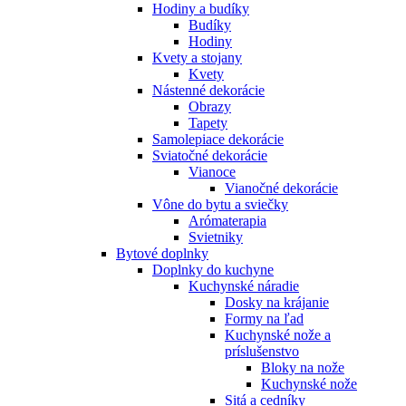
Hodiny a budíky
Budíky
Hodiny
Kvety a stojany
Kvety
Nástenné dekorácie
Obrazy
Tapety
Samolepiace dekorácie
Sviatočné dekorácie
Vianoce
Vianočné dekorácie
Vône do bytu a sviečky
Arómaterapia
Svietniky
Bytové doplnky
Doplnky do kuchyne
Kuchynské náradie
Dosky na krájanie
Formy na ľad
Kuchynské nože a
príslušenstvo
Bloky na nože
Kuchynské nože
Sitá a cedníky