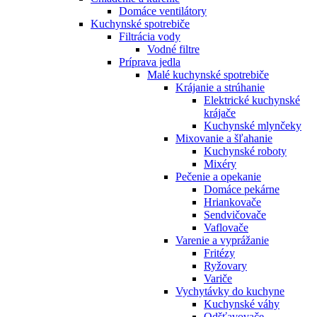
Domáce ventilátory
Kuchynské spotrebiče
Filtrácia vody
Vodné filtre
Príprava jedla
Malé kuchynské spotrebiče
Krájanie a strúhanie
Elektrické kuchynské
krájače
Kuchynské mlynčeky
Mixovanie a šľahanie
Kuchynské roboty
Mixéry
Pečenie a opekanie
Domáce pekárne
Hriankovače
Sendvičovače
Vaflovače
Varenie a vyprážanie
Fritézy
Ryžovary
Variče
Vychytávky do kuchyne
Kuchynské váhy
Odšťavovače