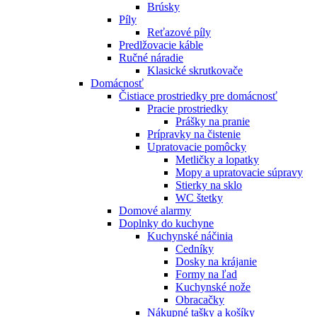
Brúsky
Píly
Reťazové píly
Predlžovacie káble
Ručné náradie
Klasické skrutkovače
Domácnosť
Čistiace prostriedky pre domácnosť
Pracie prostriedky
Prášky na pranie
Prípravky na čistenie
Upratovacie pomôcky
Metličky a lopatky
Mopy a upratovacie súpravy
Stierky na sklo
WC štetky
Domové alarmy
Doplnky do kuchyne
Kuchynské náčinia
Cedníky
Dosky na krájanie
Formy na ľad
Kuchynské nože
Obracačky
Nákupné tašky a košíky