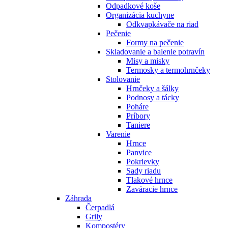
Odpadkové koše
Organizácia kuchyne
Odkvapkávače na riad
Pečenie
Formy na pečenie
Skladovanie a balenie potravín
Misy a misky
Termosky a termohrnčeky
Stolovanie
Hrnčeky a šálky
Podnosy a tácky
Poháre
Príbory
Taniere
Varenie
Hrnce
Panvice
Pokrievky
Sady riadu
Tlakové hrnce
Zaváracie hrnce
Záhrada
Čerpadlá
Grily
Kompostéry