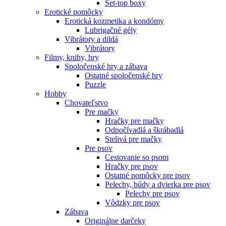
Set-top boxy
Erotické pomôcky
Erotická kozmetika a kondómy
Lubrigačné gély
Vibrátory a dildá
Vibrátory
Filmy, knihy, hry
Spoločenské hry a zábava
Ostatné spoločenské hry
Puzzle
Hobby
Chovateľstvo
Pre mačky
Hračky pre mačky
Odpočívadlá a škrábadlá
Stelivá pre mačky
Pre psov
Cestovanie so psom
Hračky pre psov
Ostatné pomôcky pre psov
Pelechy, búdy a dvierka pre psov
Pelechy pre psov
Vôdzky pre psov
Zábava
Originálne darčeky