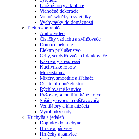
Úložné boxy a krabice
Vianočné dekorácie
Vonné sviečky a svietniky
Vychytávky do domácnosti
Elektrospotrebiče
Audio-video
Čističky vzduchu a zvlhčovače
Domáce pekárne
Elektro príslušenstvo
Grily, sendvičovače a hriankovače
Kávovary a espressá
Kuchynské roboty
Meteostanica
Mixéry, smoothie a šľahače
Ostatní drobné elektro
Rýchlovarné kanvice
Ryžovary a multifunkčné hrnce
Sušičky ovocia a odšťavovača
Ventilátory a klimatizácia
Výrobníky sody
Kuchyňa a jedáleň
Doplnky do kuchyne
Hrnce a pánvice
Hrnčeky a kanvice