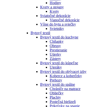
Hodiny
Kvety a stojany
Kvety
Sviatočné dekorácie
Vianočné dekorácie
Vône do bytu a sviečky
Svietniky
Bytový textil
Bytový textil do kuchyne
Chňapky
Obrusy
Prestieranie
Utierky
Zástery
Bytový textil do kúpeľne
Uteráky
Bytový textil do obývacej izby
Koberce a koberčeky
Prehozy
Bytový textil do spálne
Chrániče na matrace
Obliečky
Plachty
Posteľná bielizeň
Prikrývky na spanie