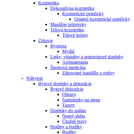
Kozmetika
Dekoratívna kozmetika
Kozmetické pomôcky
Ostatné kozmetické pomôcky
Masážne prípravky
Telová kozmetika
Telové krémy
Zdravie
Hygiena
Mydlá
Lieky, vitamíny a potravinové doplnky
Arómaterapia
Športová medicína
Zdravotné bandáže a ortézy
Nábytok
Bytové doplnky a dekorácie
Bytové dekorácie
Obrazy
Samolepky na stenu
Tapety
Doplnky do spálne
Nemý sluha
Úložné boxy
Hodiny a budíky
Budíky