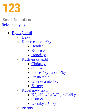
Select category
Bytový textil
Deky
Koberce a rohožky
Behúne
Koberce
Rohožky
Kuchynský textil
Chňapky
Obrusy
Podsedáky na stoličky
Prestieranie
Utierky a uteráky
Zástery
Kúpeľňový textil
Kúpeľňové a WC predložky
Osušky
Uteráky a žinky
Plachty