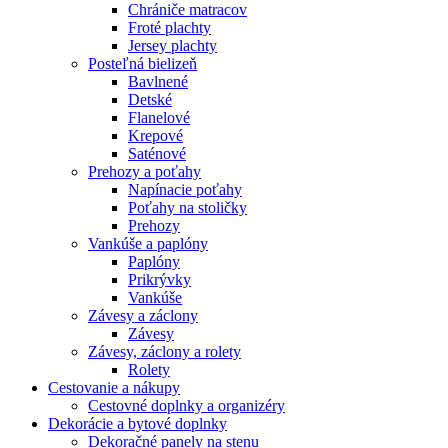
Chrániče matracov
Froté plachty
Jersey plachty
Posteľná bielizeň
Bavlnené
Detské
Flanelové
Krepové
Saténové
Prehozy a poťahy
Napínacie poťahy
Poťahy na stoličky
Prehozy
Vankúše a paplóny
Paplóny
Prikrývky
Vankúše
Závesy a záclony
Závesy
Závesy, záclony a rolety
Rolety
Cestovanie a nákupy
Cestovné doplnky a organizéry
Dekorácie a bytové doplnky
Dekoračné panely na stenu