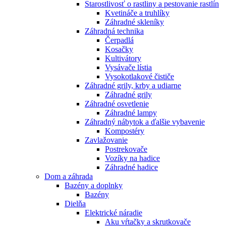
Starostlivosť o rastliny a pestovanie rastlín
Kvetináče a truhlíky
Záhradné skleníky
Záhradná technika
Čerpadlá
Kosačky
Kultivátory
Vysávače lístia
Vysokotlakové čističe
Záhradné grily, krby a udiarne
Záhradné grily
Záhradné osvetlenie
Záhradné lampy
Záhradný nábytok a ďalšie vybavenie
Kompostéry
Zavlažovanie
Postrekovače
Vozíky na hadice
Záhradné hadice
Dom a záhrada
Bazény a doplnky
Bazény
Dielňa
Elektrické náradie
Aku vŕtačky a skrutkovače