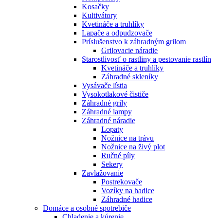
Kosačky
Kultivátory
Kvetináče a truhlíky
Lapače a odpudzovače
Príslušenstvo k záhradným grilom
Grilovacie náradie
Starostlivosť o rastliny a pestovanie rastlín
Kvetináče a truhlíky
Záhradné skleníky
Vysávače lístia
Vysokotlakové čističe
Záhradné grily
Záhradné lampy
Záhradné náradie
Lopaty
Nožnice na trávu
Nožnice na živý plot
Ručné píly
Sekery
Zavlažovanie
Postrekovače
Vozíky na hadice
Záhradné hadice
Domáce a osobné spotrebiče
Chladenie a kúrenie