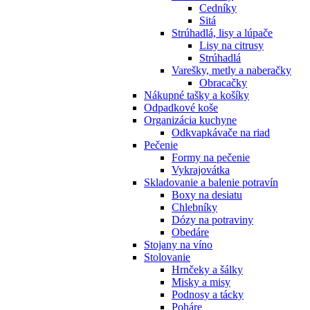
Cedníky
Sitá
Strúhadlá, lisy a lúpače
Lisy na citrusy
Strúhadlá
Varešky, metly a naberačky
Obracačky
Nákupné tašky a košíky
Odpadkové koše
Organizácia kuchyne
Odkvapkávače na riad
Pečenie
Formy na pečenie
Vykrajovátka
Skladovanie a balenie potravín
Boxy na desiatu
Chlebníky
Dózy na potraviny
Obedáre
Stojany na víno
Stolovanie
Hrnčeky a šálky
Misky a misy
Podnosy a tácky
Poháre