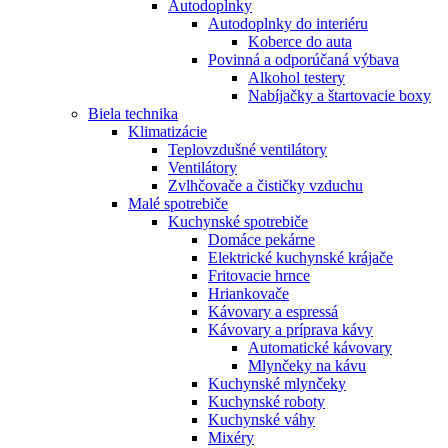
Autodoplnky
Autodoplnky do interiéru
Koberce do auta
Povinná a odporúčaná výbava
Alkohol testery
Nabíjačky a štartovacie boxy
Biela technika
Klimatizácie
Teplovzdušné ventilátory
Ventilátory
Zvlhčovače a čističky vzduchu
Malé spotrebiče
Kuchynské spotrebiče
Domáce pekárne
Elektrické kuchynské krájače
Fritovacie hrnce
Hriankovače
Kávovary a espressá
Kávovary a príprava kávy
Automatické kávovary
Mlynčeky na kávu
Kuchynské mlynčeky
Kuchynské roboty
Kuchynské váhy
Mixéry