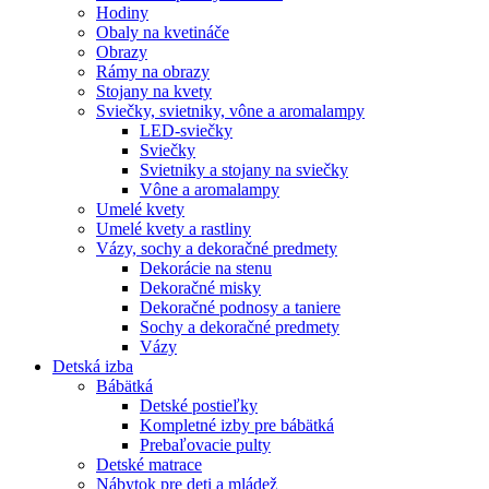
Hodiny
Obaly na kvetináče
Obrazy
Rámy na obrazy
Stojany na kvety
Sviečky, svietniky, vône a aromalampy
LED-sviečky
Sviečky
Svietniky a stojany na sviečky
Vône a aromalampy
Umelé kvety
Umelé kvety a rastliny
Vázy, sochy a dekoračné predmety
Dekorácie na stenu
Dekoračné misky
Dekoračné podnosy a taniere
Sochy a dekoračné predmety
Vázy
Detská izba
Bábätká
Detské postieľky
Kompletné izby pre bábätká
Prebaľovacie pulty
Detské matrace
Nábytok pre deti a mládež