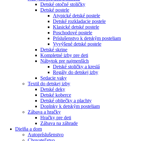
Detské otočné stoličky
Detské postele
Atypické detské postele
Detské rozkladacie postele
Klasické detské postele
Poschodové postele
Príslušenstvo k detským posteliam
Vyvýšené detské postele
Detské skrine
Kompletné izby pre deti
Nábytok pre najmenších
Detské stoličky a kreslá
Regály do detskej izby
Sedacie vaky
Textil do detskej izby
Detské deky
Detské koberce
Detské obliečky a plachty
Doplnky k detským posteliam
Zábava a hračky
Hračky pre deti
Zábava na záhrade
Dielňa a dom
Autopríslušenstvo
Chovateľstvo