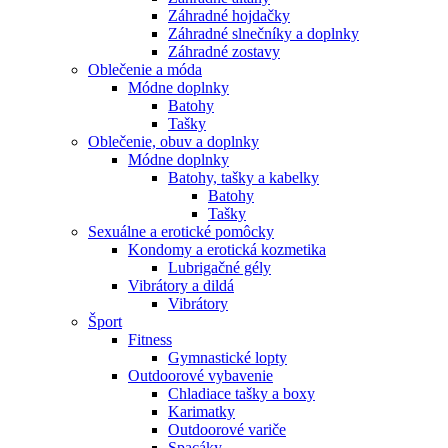
Záhradné hojdačky
Záhradné slnečníky a doplnky
Záhradné zostavy
Oblečenie a móda
Módne doplnky
Batohy
Tašky
Oblečenie, obuv a doplnky
Módne doplnky
Batohy, tašky a kabelky
Batohy
Tašky
Sexuálne a erotické pomôcky
Kondomy a erotická kozmetika
Lubrigačné gély
Vibrátory a dildá
Vibrátory
Šport
Fitness
Gymnastické lopty
Outdoorové vybavenie
Chladiace tašky a boxy
Karimatky
Outdoorové variče
Spacáky