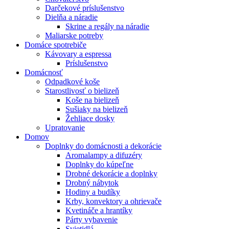
Darčekové príslušenstvo
Dielňa a náradie
Skrine a regály na náradie
Maliarske potreby
Domáce spotrebiče
Kávovary a espressa
Príslušenstvo
Domácnosť
Odpadkové koše
Starostlivosť o bielizeň
Koše na bielizeň
Sušiaky na bielizeň
Žehliace dosky
Upratovanie
Domov
Doplnky do domácnosti a dekorácie
Aromalampy a difuzéry
Doplnky do kúpeľne
Drobné dekorácie a doplnky
Drobný nábytok
Hodiny a budíky
Krby, konvektory a ohrievače
Kvetináče a hrantíky
Párty vybavenie
Svietidlá