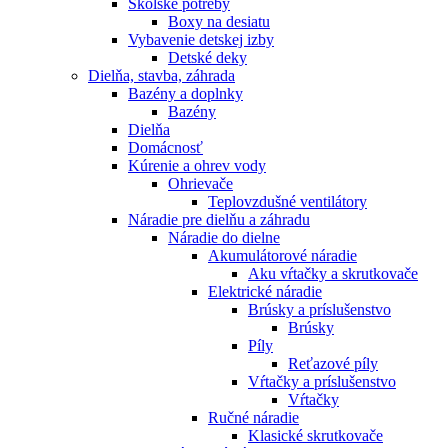
Školské potreby
Boxy na desiatu
Vybavenie detskej izby
Detské deky
Dielňa, stavba, záhrada
Bazény a doplnky
Bazény
Dielňa
Domácnosť
Kúrenie a ohrev vody
Ohrievače
Teplovzdušné ventilátory
Náradie pre dielňu a záhradu
Náradie do dielne
Akumulátorové náradie
Aku vŕtačky a skrutkovače
Elektrické náradie
Brúsky a príslušenstvo
Brúsky
Píly
Reťazové píly
Vŕtačky a príslušenstvo
Vŕtačky
Ručné náradie
Klasické skrutkovače