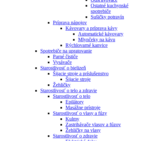
Ostatné kuchynské
spotrebiče
Sušičky potravín
Príprava nápojov
Kávovary a príprava kávy
Automatické kávovary
Mlynčeky na kávu
Rýchlovarné kanvice
Spotrebiče na upratovanie
Parné čističe
Vysávače
Starostlivosť o bielizeň
Šijacie stroje a príslušenstvo
Šijacie stroje
Žehličky
Starostlivosť o telo a zdravie
Starostlivosť o telo
Epilátory
Masážne prístroje
Starostlivosť o vlasy a fúzy
Kulmy
Zastrihávače vlasov a fúzov
Žehličky na vlasy
Starostlivosť o zdravie