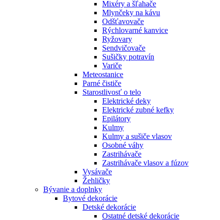
Mixéry a šľahače
Mlynčeky na kávu
Odšťavovače
Rýchlovarné kanvice
Ryžovary
Sendvičovače
Sušičky potravín
Variče
Meteostanice
Parné čističe
Starostlivosť o telo
Elektrické deky
Elektrické zubné kefky
Epilátory
Kulmy
Kulmy a sušiče vlasov
Osobné váhy
Zastrihávače
Zastrihávače vlasov a fúzov
Vysávače
Žehličky
Bývanie a doplnky
Bytové dekorácie
Detské dekorácie
Ostatné detské dekorácie