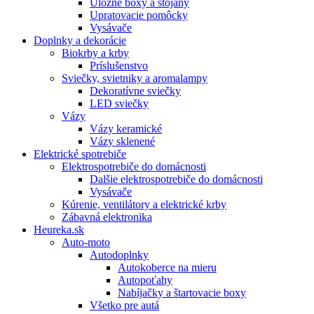
Úložné boxy a stojany
Upratovacie pomôcky
Vysávače
Doplnky a dekorácie
Biokrby a krby
Príslušenstvo
Sviečky, svietniky a aromalampy
Dekoratívne sviečky
LED sviečky
Vázy
Vázy keramické
Vázy sklenené
Elektrické spotrebiče
Elektrospotrebiče do domácnosti
Dalšie elektrospotrebiče do domácnosti
Vysávače
Kúrenie, ventilátory a elektrické krby
Zábavná elektronika
Heureka.sk
Auto-moto
Autodoplnky
Autokoberce na mieru
Autopoťahy
Nabíjačky a štartovacie boxy
Všetko pre autá