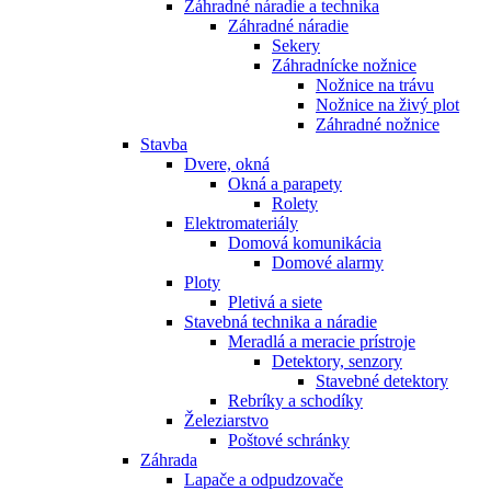
Záhradné náradie a technika
Záhradné náradie
Sekery
Záhradnícke nožnice
Nožnice na trávu
Nožnice na živý plot
Záhradné nožnice
Stavba
Dvere, okná
Okná a parapety
Rolety
Elektromateriály
Domová komunikácia
Domové alarmy
Ploty
Pletivá a siete
Stavebná technika a náradie
Meradlá a meracie prístroje
Detektory, senzory
Stavebné detektory
Rebríky a schodíky
Železiarstvo
Poštové schránky
Záhrada
Lapače a odpudzovače