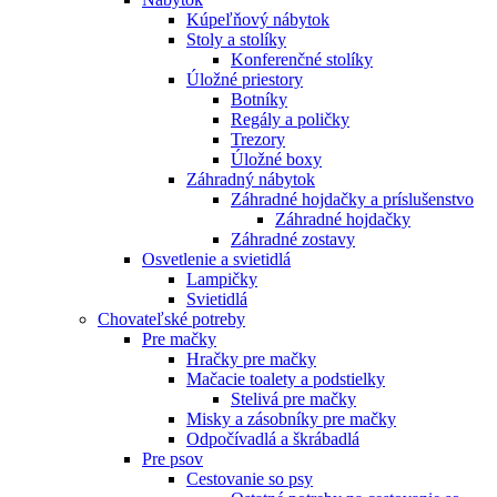
Kúpeľňový nábytok
Stoly a stolíky
Konferenčné stolíky
Úložné priestory
Botníky
Regály a poličky
Trezory
Úložné boxy
Záhradný nábytok
Záhradné hojdačky a príslušenstvo
Záhradné hojdačky
Záhradné zostavy
Osvetlenie a svietidlá
Lampičky
Svietidlá
Chovateľské potreby
Pre mačky
Hračky pre mačky
Mačacie toalety a podstielky
Stelivá pre mačky
Misky a zásobníky pre mačky
Odpočívadlá a škrábadlá
Pre psov
Cestovanie so psy