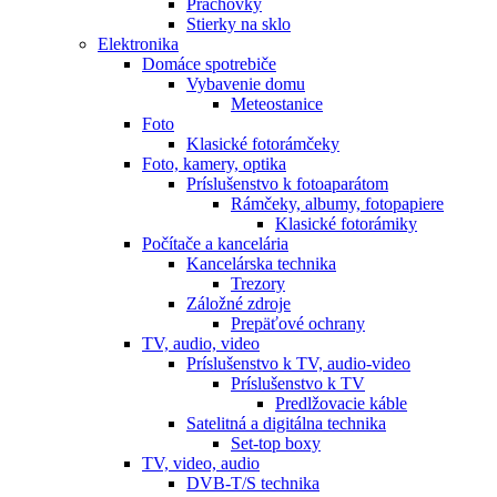
Prachovky
Stierky na sklo
Elektronika
Domáce spotrebiče
Vybavenie domu
Meteostanice
Foto
Klasické fotorámčeky
Foto, kamery, optika
Príslušenstvo k fotoaparátom
Rámčeky, albumy, fotopapiere
Klasické fotorámiky
Počítače a kancelária
Kancelárska technika
Trezory
Záložné zdroje
Prepäťové ochrany
TV, audio, video
Príslušenstvo k TV, audio-video
Príslušenstvo k TV
Predlžovacie káble
Satelitná a digitálna technika
Set-top boxy
TV, video, audio
DVB-T/S technika