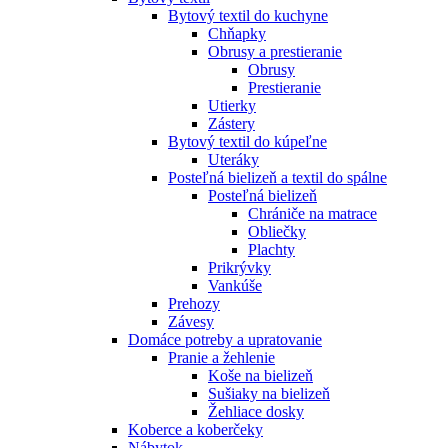
Bytový textil do kuchyne
Chňapky
Obrusy a prestieranie
Obrusy
Prestieranie
Utierky
Zástery
Bytový textil do kúpeľne
Uteráky
Posteľná bielizeň a textil do spálne
Posteľná bielizeň
Chrániče na matrace
Obliečky
Plachty
Prikrývky
Vankúše
Prehozy
Závesy
Domáce potreby a upratovanie
Pranie a žehlenie
Koše na bielizeň
Sušiaky na bielizeň
Žehliace dosky
Koberce a koberčeky
Nábytok