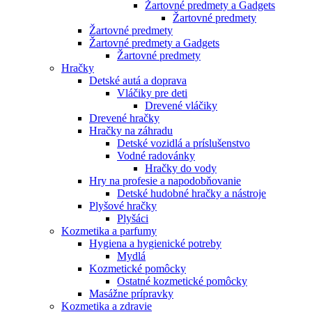
Žartovné predmety a Gadgets
Žartovné predmety
Žartovné predmety
Žartovné predmety a Gadgets
Žartovné predmety
Hračky
Detské autá a doprava
Vláčiky pre deti
Drevené vláčiky
Drevené hračky
Hračky na záhradu
Detské vozidlá a príslušenstvo
Vodné radovánky
Hračky do vody
Hry na profesie a napodobňovanie
Detské hudobné hračky a nástroje
Plyšové hračky
Plyšáci
Kozmetika a parfumy
Hygiena a hygienické potreby
Mydlá
Kozmetické pomôcky
Ostatné kozmetické pomôcky
Masážne prípravky
Kozmetika a zdravie