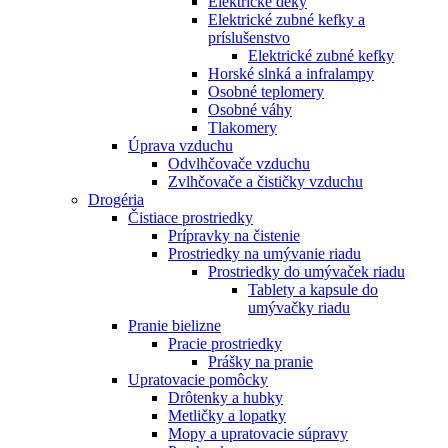
Elektrické deky
Elektrické zubné kefky a
príslušenstvo
Elektrické zubné kefky
Horské slnká a infralampy
Osobné teplomery
Osobné váhy
Tlakomery
Úprava vzduchu
Odvlhčovače vzduchu
Zvlhčovače a čističky vzduchu
Drogéria
Čistiace prostriedky
Prípravky na čistenie
Prostriedky na umývanie riadu
Prostriedky do umývaček riadu
Tablety a kapsule do
umývačky riadu
Pranie bielizne
Pracie prostriedky
Prášky na pranie
Upratovacie pomôcky
Drôtenky a hubky
Metličky a lopatky
Mopy a upratovacie súpravy