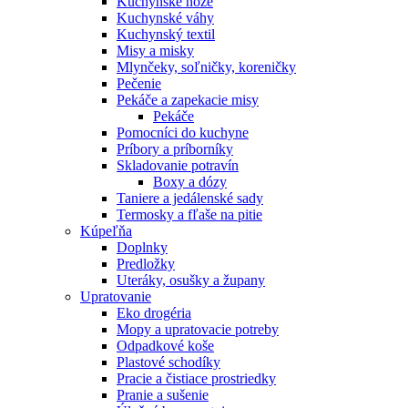
Kuchynské nože
Kuchynské váhy
Kuchynský textil
Misy a misky
Mlynčeky, soľničky, koreničky
Pečenie
Pekáče a zapekacie misy
Pekáče
Pomocníci do kuchyne
Príbory a príborníky
Skladovanie potravín
Boxy a dózy
Taniere a jedálenské sady
Termosky a fľaše na pitie
Kúpeľňa
Doplnky
Predložky
Uteráky, osušky a župany
Upratovanie
Eko drogéria
Mopy a upratovacie potreby
Odpadkové koše
Plastové schodíky
Pracie a čistiace prostriedky
Pranie a sušenie