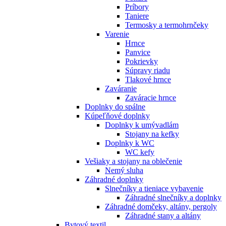
Príbory
Taniere
Termosky a termohrnčeky
Varenie
Hrnce
Panvice
Pokrievky
Súpravy riadu
Tlakové hrnce
Zaváranie
Zaváracie hrnce
Doplnky do spálne
Kúpeľňové doplnky
Doplnky k umývadlám
Stojany na kefky
Doplnky k WC
WC kefy
Vešiaky a stojany na oblečenie
Nemý sluha
Záhradné doplnky
Slnečníky a tieniace vybavenie
Záhradné slnečníky a doplnky
Záhradné domčeky, altány, pergoly
Záhradné stany a altány
Bytový textil