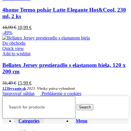
4home Termo pohár Latte Elegante Hot&Cool, 230
ml, 2 ks
16,99
€
10,99
€
-49%
Do obchodu
Quick view
Add to wishlist
Bellatex Jersey prestieradlo s elastanom biela, 120 x
200 cm
31,49
€
15,99
€
123byvanie.sk
2023.
Všetky práva vyhradené.
Spravovať súhlas
Prehlásenie o cookies
Search
Categories
Menu