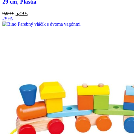
29 cm, Plastia
9,90
€
5,49
€
-39%