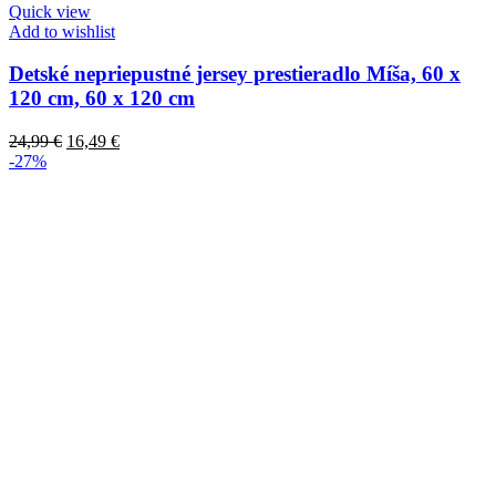
Quick view
Add to wishlist
Detské nepriepustné jersey prestieradlo Míša, 60 x
120 cm, 60 x 120 cm
24,99
€
16,49
€
-27%