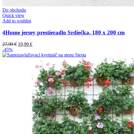
Do obchodu
Quick view
Add to wishlist
4Home jersey prestieradlo Srdiečka, 180 x 200 cm
27,99
€
19,99
€
-45%