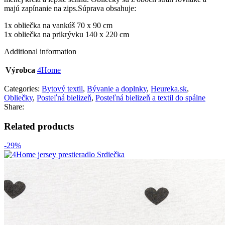
majú zapínanie na zips.Súprava obsahuje:
1x obliečka na vankúš 70 x 90 cm
1x obliečka na prikrývku 140 x 220 cm
Additional information
Výrobca
4Home
Categories:
Bytový textil
,
Bývanie a doplnky
,
Heureka.sk
,
Obliečky
,
Posteľná bielizeň
,
Posteľná bielizeň a textil do spálne
Share:
Related products
-29%