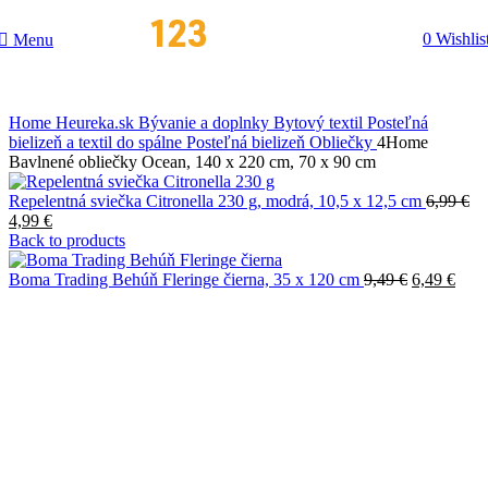
0
Wishlis
Menu
Home
Heureka.sk
Bývanie a doplnky
Bytový textil
Posteľná
bielizeň a textil do spálne
Posteľná bielizeň
Obliečky
4Home
Bavlnené obliečky Ocean, 140 x 220 cm, 70 x 90 cm
Repelentná sviečka Citronella 230 g, modrá, 10,5 x 12,5 cm
6,99
€
4,99
€
Back to products
Boma Trading Behúň Fleringe čierna, 35 х 120 cm
9,49
€
6,49
€
-31%