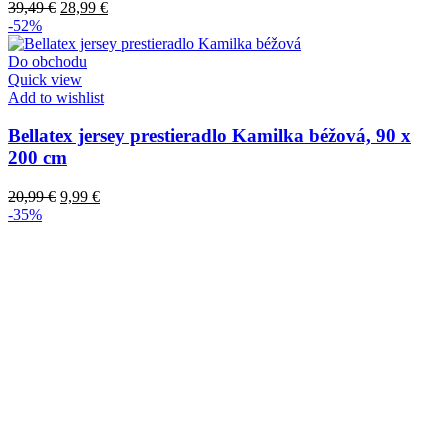
39,49
€
28,99
€
-52%
Do obchodu
Quick view
Add to wishlist
Bellatex jersey prestieradlo Kamilka béžová, 90 x
200 cm
20,99
€
9,99
€
-35%