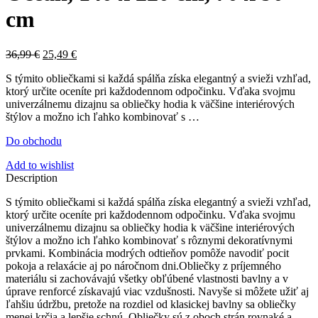
cm
36,99
€
25,49
€
S týmito obliečkami si každá spálňa získa elegantný a svieži vzhľad,
ktorý určite oceníte pri každodennom odpočinku. Vďaka svojmu
univerzálnemu dizajnu sa obliečky hodia k väčšine interiérových
štýlov a možno ich ľahko kombinovať s …
Do obchodu
Add to wishlist
Description
S týmito obliečkami si každá spálňa získa elegantný a svieži vzhľad,
ktorý určite oceníte pri každodennom odpočinku. Vďaka svojmu
univerzálnemu dizajnu sa obliečky hodia k väčšine interiérových
štýlov a možno ich ľahko kombinovať s rôznymi dekoratívnymi
prvkami. Kombinácia modrých odtieňov pomôže navodiť pocit
pokoja a relaxácie aj po náročnom dni.Obliečky z príjemného
materiálu si zachovávajú všetky obľúbené vlastnosti bavlny a v
úprave renforcé získavajú viac vzdušnosti. Navyše si môžete užiť aj
ľahšiu údržbu, pretože na rozdiel od klasickej bavlny sa obliečky
menej krčia a lepšie schnú. Obliečky sú z oboch strán rovnaké a