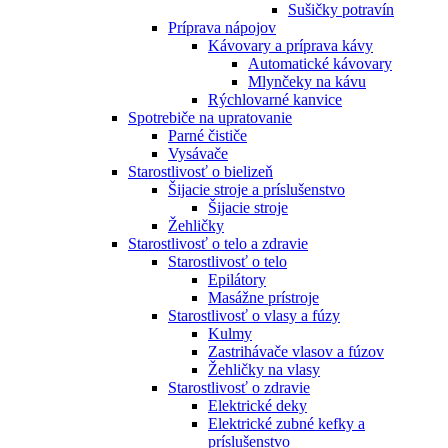
Sušičky potravín
Príprava nápojov
Kávovary a príprava kávy
Automatické kávovary
Mlynčeky na kávu
Rýchlovarné kanvice
Spotrebiče na upratovanie
Parné čističe
Vysávače
Starostlivosť o bielizeň
Šijacie stroje a príslušenstvo
Šijacie stroje
Žehličky
Starostlivosť o telo a zdravie
Starostlivosť o telo
Epilátory
Masážne prístroje
Starostlivosť o vlasy a fúzy
Kulmy
Zastrihávače vlasov a fúzov
Žehličky na vlasy
Starostlivosť o zdravie
Elektrické deky
Elektrické zubné kefky a
príslušenstvo