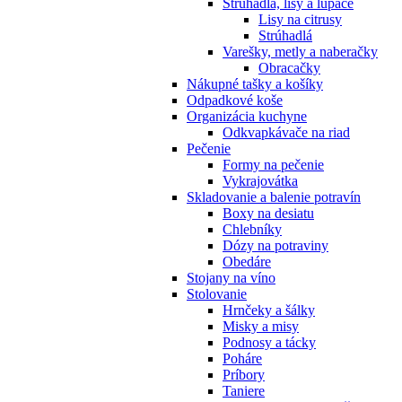
Strúhadlá, lisy a lúpače
Lisy na citrusy
Strúhadlá
Varešky, metly a naberačky
Obracačky
Nákupné tašky a košíky
Odpadkové koše
Organizácia kuchyne
Odkvapkávače na riad
Pečenie
Formy na pečenie
Vykrajovátka
Skladovanie a balenie potravín
Boxy na desiatu
Chlebníky
Dózy na potraviny
Obedáre
Stojany na víno
Stolovanie
Hrnčeky a šálky
Misky a misy
Podnosy a tácky
Poháre
Príbory
Taniere