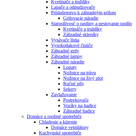
Kvetináče a truhlíky
Lapače a odpudzovače
Príslušenstvo k záhradným grilom
Grilovacie náradie
Starostlivosť o rastliny a pestovanie rastlín
Kvetináče a truhlíky
Záhradné skleníky
Vysávače lístia
Vysokotlakové čističe
Záhradné grily
Záhradné lampy
Záhradné náradie
Lopaty
Nožnice na trávu
Nožnice na živý plot
Ručné píly
Sekery
Zavlažovanie
Postrekovače
Vozíky na hadice
Záhradné hadice
Domáce a osobné spotrebiče
Chladenie a kúrenie
Domáce ventilátory
Kuchynské spotrebiče