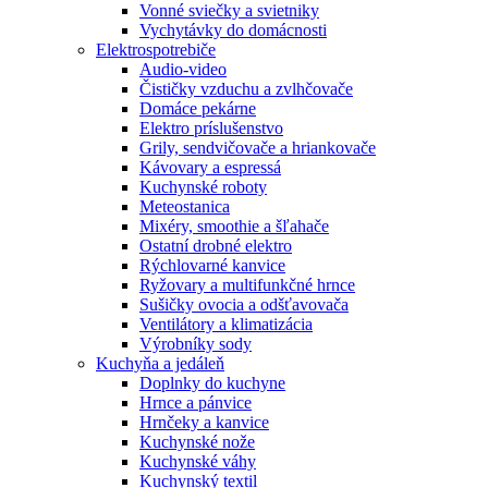
Vonné sviečky a svietniky
Vychytávky do domácnosti
Elektrospotrebiče
Audio-video
Čističky vzduchu a zvlhčovače
Domáce pekárne
Elektro príslušenstvo
Grily, sendvičovače a hriankovače
Kávovary a espressá
Kuchynské roboty
Meteostanica
Mixéry, smoothie a šľahače
Ostatní drobné elektro
Rýchlovarné kanvice
Ryžovary a multifunkčné hrnce
Sušičky ovocia a odšťavovača
Ventilátory a klimatizácia
Výrobníky sody
Kuchyňa a jedáleň
Doplnky do kuchyne
Hrnce a pánvice
Hrnčeky a kanvice
Kuchynské nože
Kuchynské váhy
Kuchynský textil