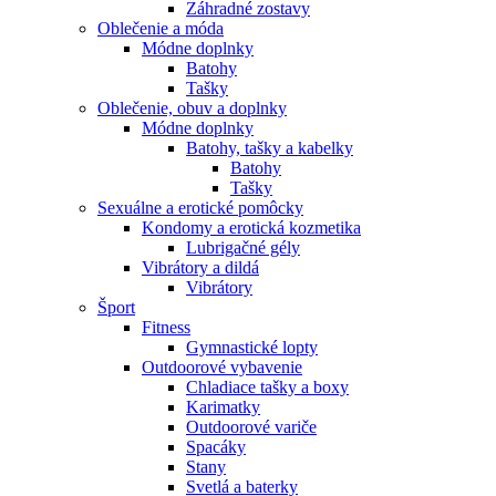
Záhradné zostavy
Oblečenie a móda
Módne doplnky
Batohy
Tašky
Oblečenie, obuv a doplnky
Módne doplnky
Batohy, tašky a kabelky
Batohy
Tašky
Sexuálne a erotické pomôcky
Kondomy a erotická kozmetika
Lubrigačné gély
Vibrátory a dildá
Vibrátory
Šport
Fitness
Gymnastické lopty
Outdoorové vybavenie
Chladiace tašky a boxy
Karimatky
Outdoorové variče
Spacáky
Stany
Svetlá a baterky