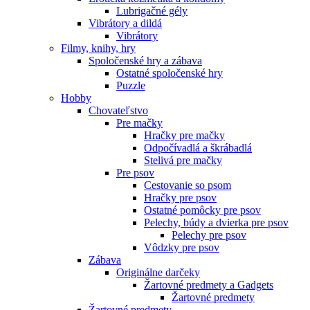
Lubrigačné gély
Vibrátory a dildá
Vibrátory
Filmy, knihy, hry
Spoločenské hry a zábava
Ostatné spoločenské hry
Puzzle
Hobby
Chovateľstvo
Pre mačky
Hračky pre mačky
Odpočívadlá a škrábadlá
Stelivá pre mačky
Pre psov
Cestovanie so psom
Hračky pre psov
Ostatné pomôcky pre psov
Pelechy, búdy a dvierka pre psov
Pelechy pre psov
Vôdzky pre psov
Zábava
Originálne darčeky
Žartovné predmety a Gadgets
Žartovné predmety
Žartovné predmety