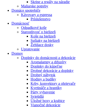
Skrine a regály na náradie
Maliarske potreby
Domáce spotrebiče
Kávovary a espressa
Príslušenstvo
Domácnosť
Odpadkové koše
Starostlivosť o bielizeň
Koše na bielizeň
Sušiaky na bielizeň
Žehliace dosky
Upratovanie
Domov
Doplnky do domácnosti a dekorácie
Aromalampy a difuzéry
Doplnky do kúpeľne
Drobné dekorácie a doplnky
Drobný nábytok
Hodiny a budíky
Krby, konvektory a ohrievače
Kvetináče a hrantíky
Párty vybavenie
Svietidlá
Úložné boxy a krabice
Vianočné dekorácie