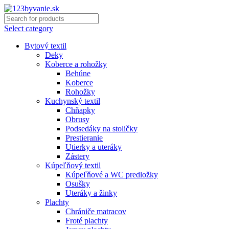
Select category
Bytový textil
Deky
Koberce a rohožky
Behúne
Koberce
Rohožky
Kuchynský textil
Chňapky
Obrusy
Podsedáky na stoličky
Prestieranie
Utierky a uteráky
Zástery
Kúpeľňový textil
Kúpeľňové a WC predložky
Osušky
Uteráky a žinky
Plachty
Chrániče matracov
Froté plachty