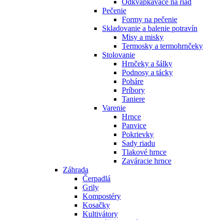
Odkvapkávače na riad
Pečenie
Formy na pečenie
Skladovanie a balenie potravín
Misy a misky
Termosky a termohrnčeky
Stolovanie
Hrnčeky a šálky
Podnosy a tácky
Poháre
Príbory
Taniere
Varenie
Hrnce
Panvice
Pokrievky
Sady riadu
Tlakové hrnce
Zaváracie hrnce
Záhrada
Čerpadlá
Grily
Kompostéry
Kosačky
Kultivátory