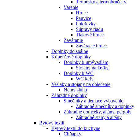
Termosky a termohrnčeky
Varenie
Hrnce
Panvice
Pokrievky
Súpravy riadu
Tlakové hrnce
Zaváranie
Zaváracie hrnce
Doplnky do spálne
Kúpeľňové doplnky
Doplnky k umývadlám
Stojany na kefky
Doplnky k WC
WC kefy
Vešiaky a stojany na oblečenie
Nemý sluha
Záhradné doplnky
Slnečníky a tieniace vybavenie
Záhradné slnečníky a doplnky
Záhradné domčeky, altány, pergoly
Záhradné stany a altány
Bytový textil
Bytový textil do kuchyne
Chňapky