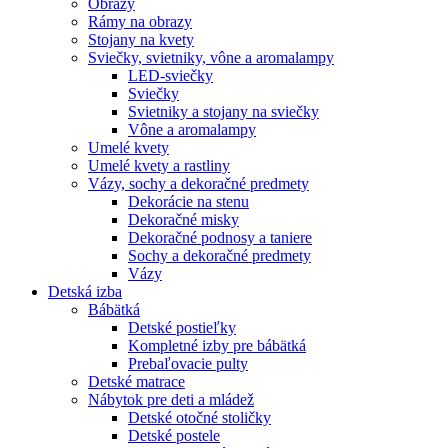
Obrazy
Rámy na obrazy
Stojany na kvety
Sviečky, svietniky, vône a aromalampy
LED-sviečky
Sviečky
Svietniky a stojany na sviečky
Vône a aromalampy
Umelé kvety
Umelé kvety a rastliny
Vázy, sochy a dekoračné predmety
Dekorácie na stenu
Dekoračné misky
Dekoračné podnosy a taniere
Sochy a dekoračné predmety
Vázy
Detská izba
Bábätká
Detské postieľky
Kompletné izby pre bábätká
Prebaľovacie pulty
Detské matrace
Nábytok pre deti a mládež
Detské otočné stoličky
Detské postele