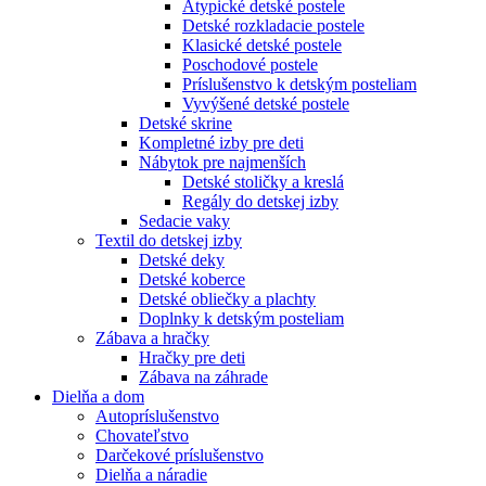
Atypické detské postele
Detské rozkladacie postele
Klasické detské postele
Poschodové postele
Príslušenstvo k detským posteliam
Vyvýšené detské postele
Detské skrine
Kompletné izby pre deti
Nábytok pre najmenších
Detské stoličky a kreslá
Regály do detskej izby
Sedacie vaky
Textil do detskej izby
Detské deky
Detské koberce
Detské obliečky a plachty
Doplnky k detským posteliam
Zábava a hračky
Hračky pre deti
Zábava na záhrade
Dielňa a dom
Autopríslušenstvo
Chovateľstvo
Darčekové príslušenstvo
Dielňa a náradie