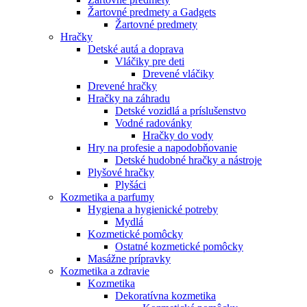
Žartovné predmety a Gadgets
Žartovné predmety
Hračky
Detské autá a doprava
Vláčiky pre deti
Drevené vláčiky
Drevené hračky
Hračky na záhradu
Detské vozidlá a príslušenstvo
Vodné radovánky
Hračky do vody
Hry na profesie a napodobňovanie
Detské hudobné hračky a nástroje
Plyšové hračky
Plyšáci
Kozmetika a parfumy
Hygiena a hygienické potreby
Mydlá
Kozmetické pomôcky
Ostatné kozmetické pomôcky
Masážne prípravky
Kozmetika a zdravie
Kozmetika
Dekoratívna kozmetika