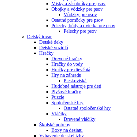
Misky a zásobníky pre psov
Obojky a vôdzky pre psov
Vôdzky pre psov
Ostatné pomôcky pre psov
Pelechy, búdy a dvierka pre psov
Pelechy pre psov
Detský tovar
Detské deky
Detské vozidlá
Hračky
Drevené hračky
Hračky do vody
Hračky pre dievčatá
Hry na záhradu
Pieskoviská
Hudobné nástroje pre deti
Plyšové hračky
Puzzle
Spoločenské hry
Ostatné spoločenské hry
Vláčiky
Drevené vláčiky
Školské potreby
Boxy na desiatu
Vybavenie detskej izby