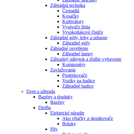
Záhradná technika
Čerpadlá
Kosačky
Kultivátory
Vysávače lístia
Vysokotlakové čističe
Záhradné grily, krby a udiarne
Záhradné grily
Záhradné osvetlenie
Záhradné lampy
Záhradný nábytok a ďalšie vybavenie
Kompostéry
Zavlažovanie
Postrekovače
Vozíky na hadice
Záhradné hadice
Dom a záhrada
Bazény a doplnky
Bazény
Dielňa
Elektrické náradie
Aku vŕtačky a skrutkovače
Brúsky
Píly