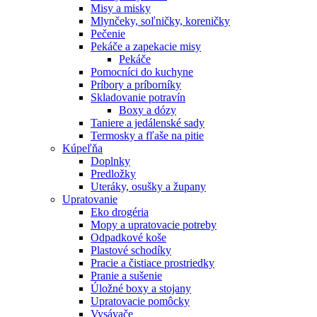
Misy a misky
Mlynčeky, soľničky, koreničky
Pečenie
Pekáče a zapekacie misy
Pekáče
Pomocníci do kuchyne
Príbory a príborníky
Skladovanie potravín
Boxy a dózy
Taniere a jedálenské sady
Termosky a fľaše na pitie
Kúpeľňa
Doplnky
Predložky
Uteráky, osušky a župany
Upratovanie
Eko drogéria
Mopy a upratovacie potreby
Odpadkové koše
Plastové schodíky
Pracie a čistiace prostriedky
Pranie a sušenie
Úložné boxy a stojany
Upratovacie pomôcky
Vysávače