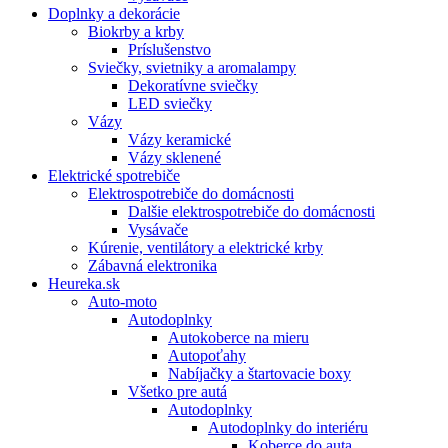
Doplnky a dekorácie
Biokrby a krby
Príslušenstvo
Sviečky, svietniky a aromalampy
Dekoratívne sviečky
LED sviečky
Vázy
Vázy keramické
Vázy sklenené
Elektrické spotrebiče
Elektrospotrebiče do domácnosti
Dalšie elektrospotrebiče do domácnosti
Vysávače
Kúrenie, ventilátory a elektrické krby
Zábavná elektronika
Heureka.sk
Auto-moto
Autodoplnky
Autokoberce na mieru
Autopoťahy
Nabíjačky a štartovacie boxy
Všetko pre autá
Autodoplnky
Autodoplnky do interiéru
Koberce do auta