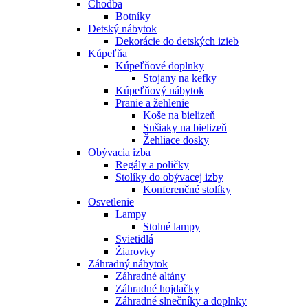
Chodba
Botníky
Detský nábytok
Dekorácie do detských izieb
Kúpeľňa
Kúpeľňové doplnky
Stojany na kefky
Kúpeľňový nábytok
Pranie a žehlenie
Koše na bielizeň
Sušiaky na bielizeň
Žehliace dosky
Obývacia izba
Regály a poličky
Stolíky do obývacej izby
Konferenčné stolíky
Osvetlenie
Lampy
Stolné lampy
Svietidlá
Žiarovky
Záhradný nábytok
Záhradné altány
Záhradné hojdačky
Záhradné slnečníky a doplnky