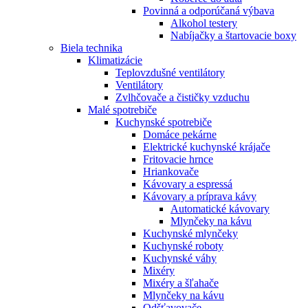
Povinná a odporúčaná výbava
Alkohol testery
Nabíjačky a štartovacie boxy
Biela technika
Klimatizácie
Teplovzdušné ventilátory
Ventilátory
Zvlhčovače a čističky vzduchu
Malé spotrebiče
Kuchynské spotrebiče
Domáce pekárne
Elektrické kuchynské krájače
Fritovacie hrnce
Hriankovače
Kávovary a espressá
Kávovary a príprava kávy
Automatické kávovary
Mlynčeky na kávu
Kuchynské mlynčeky
Kuchynské roboty
Kuchynské váhy
Mixéry
Mixéry a šľahače
Mlynčeky na kávu
Odšťavovače