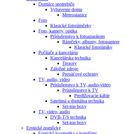
Domáce spotrebiče
Vybavenie domu
Meteostanice
Foto
Klasické fotorámčeky
Foto, kamery, optika
Príslušenstvo k fotoaparátom
Rámčeky, albumy, fotopapiere
Klasické fotorámiky
Počítače a kancelária
Kancelárska technika
Trezory
Záložné zdroje
Prepäťové ochrany
TV, audio, video
Príslušenstvo k TV, audio-video
Príslušenstvo k TV
Predlžovacie káble
Satelitná a digitálna technika
Set-top boxy
TV, video, audio
DVB-T/S technika
Set-top boxy
Erotické pomôcky
Erotická kozmetika a kondómy