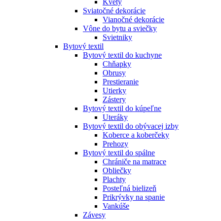
Kvety
Sviatočné dekorácie
Vianočné dekorácie
Vône do bytu a sviečky
Svietniky
Bytový textil
Bytový textil do kuchyne
Chňapky
Obrusy
Prestieranie
Utierky
Zástery
Bytový textil do kúpeľne
Uteráky
Bytový textil do obývacej izby
Koberce a koberčeky
Prehozy
Bytový textil do spálne
Chrániče na matrace
Obliečky
Plachty
Posteľná bielizeň
Prikrývky na spanie
Vankúše
Závesy