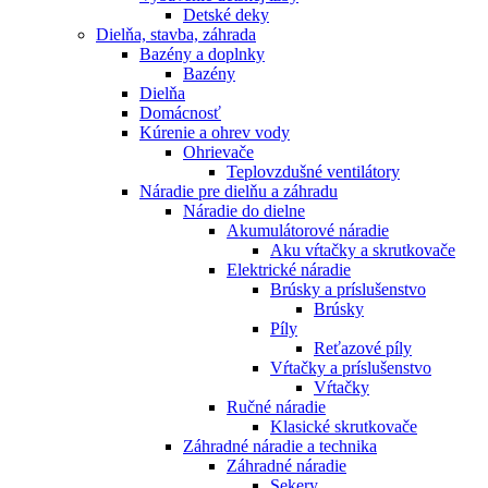
Detské deky
Dielňa, stavba, záhrada
Bazény a doplnky
Bazény
Dielňa
Domácnosť
Kúrenie a ohrev vody
Ohrievače
Teplovzdušné ventilátory
Náradie pre dielňu a záhradu
Náradie do dielne
Akumulátorové náradie
Aku vŕtačky a skrutkovače
Elektrické náradie
Brúsky a príslušenstvo
Brúsky
Píly
Reťazové píly
Vŕtačky a príslušenstvo
Vŕtačky
Ručné náradie
Klasické skrutkovače
Záhradné náradie a technika
Záhradné náradie
Sekery