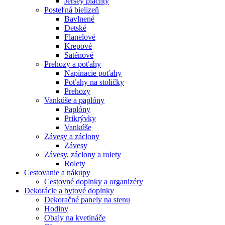
Jersey plachty
Posteľná bielizeň
Bavlnené
Detské
Flanelové
Krepové
Saténové
Prehozy a poťahy
Napínacie poťahy
Poťahy na stoličky
Prehozy
Vankúše a paplóny
Paplóny
Prikrývky
Vankúše
Závesy a záclony
Závesy
Závesy, záclony a rolety
Rolety
Cestovanie a nákupy
Cestovné doplnky a organizéry
Dekorácie a bytové doplnky
Dekoračné panely na stenu
Hodiny
Obaly na kvetináče