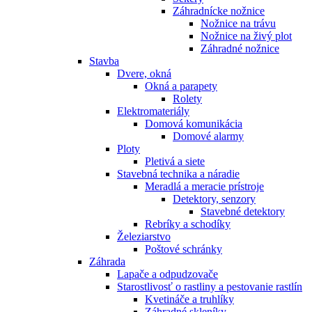
Záhradnícke nožnice
Nožnice na trávu
Nožnice na živý plot
Záhradné nožnice
Stavba
Dvere, okná
Okná a parapety
Rolety
Elektromateriály
Domová komunikácia
Domové alarmy
Ploty
Pletivá a siete
Stavebná technika a náradie
Meradlá a meracie prístroje
Detektory, senzory
Stavebné detektory
Rebríky a schodíky
Železiarstvo
Poštové schránky
Záhrada
Lapače a odpudzovače
Starostlivosť o rastliny a pestovanie rastlín
Kvetináče a truhlíky
Záhradné skleníky