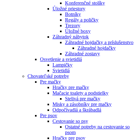
Konferenčné stolíky
Úložné priestory
Botníky
Regály a poličky
Trezory
Úložné boxy
Záhradný nábytok
Záhradné hojdačky a príslušenstvo
Záhradné hojdačky
Záhradné zostavy
Osvetlenie a svietidlá
Lampičky
Svietidlá
Chovateľské potreby
Pre mačky
Hračky pre mačky
Mačacie toalety a podstielky
Stelivá pre mačky
Misky a zásobníky pre mačky
Odpočívadlá a škrábadlá
Pre psov
Cestovanie so psy
Ostatné potreby na cestovanie so
psom
Hračky pre psov