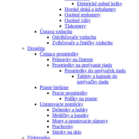
Elektrické zubné kefky
Horské slnká a infralampy
Osobné teplomery
Osobné váhy
Tlakomery
Úprava vzduchu
Odvlhčovače vzduchu
Zvlhčovače a čističky vzduchu
Drogéria
Čistiace prostriedky
Prípravky na čistenie
Prostriedky na umývanie riadu
Prostriedky do umývaček riadu
Tablety a kapsule do
umývačky riadu
Pranie bielizne
Pracie prostriedky
Prášky na pranie
Upratovacie pomôcky
Drôtenky a hubky
Metličky a lopatky
Mopy a upratovacie súpravy
Prachovky
Stierky na sklo
Elektronika