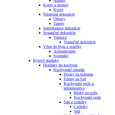
Hodiny
Kvety a stojany
Kvety
Nástenné dekorácie
Obrazy
Tapety
Samolepiace dekorácie
Sviatočné dekorácie
Vianoce
Vianočné dekorácie
Vône do bytu a sviečky
Arómaterapia
Svietniky
Bytové doplnky
Doplnky do kuchyne
Kuchynské náradie
Dosky na krájanie
Formy na ľad
Kuchynské nože a
príslušenstvo
Bloky na nože
Kuchynské nože
Sitá a cedníky
Cedníky
Sitá