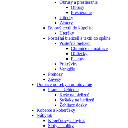
Obrusy a prestieranie
Obrusy
Prestieranie
Utierky
Zástery
Bytový textil do kúpeľne
Uteráky
Posteľná bielizeň a textil do spálne
Posteľná bielizeň
Chrániče na matrace
Obliečky
Plachty
Prikrývky
Vankúše
Prehozy
Závesy
Domáce potreby a upratovanie
Pranie a žehlenie
Koše na bielizeň
Sušiaky na bielizeň
Žehliace dosky
Koberce a koberčeky
Nábytok
Kúpeľňový nábytok
Stoly a stolíky