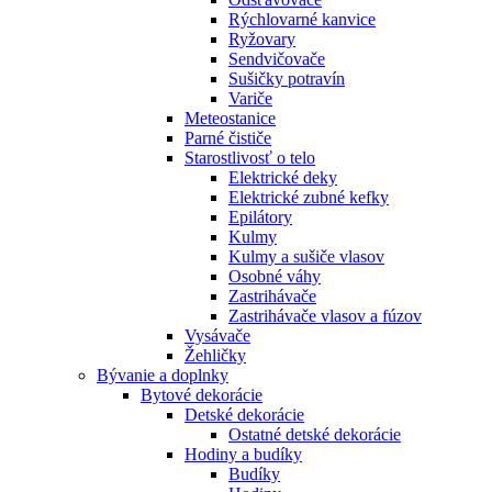
Rýchlovarné kanvice
Ryžovary
Sendvičovače
Sušičky potravín
Variče
Meteostanice
Parné čističe
Starostlivosť o telo
Elektrické deky
Elektrické zubné kefky
Epilátory
Kulmy
Kulmy a sušiče vlasov
Osobné váhy
Zastrihávače
Zastrihávače vlasov a fúzov
Vysávače
Žehličky
Bývanie a doplnky
Bytové dekorácie
Detské dekorácie
Ostatné detské dekorácie
Hodiny a budíky
Budíky