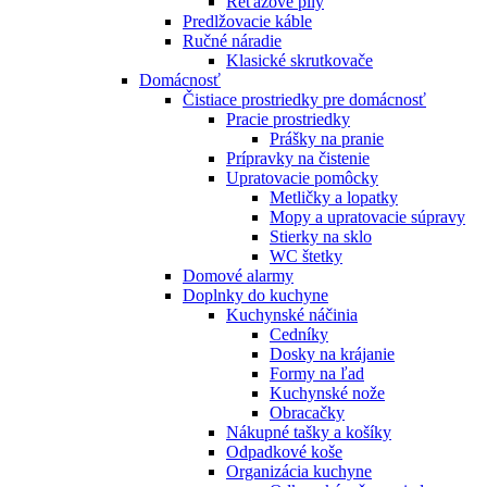
Reťazové píly
Predlžovacie káble
Ručné náradie
Klasické skrutkovače
Domácnosť
Čistiace prostriedky pre domácnosť
Pracie prostriedky
Prášky na pranie
Prípravky na čistenie
Upratovacie pomôcky
Metličky a lopatky
Mopy a upratovacie súpravy
Stierky na sklo
WC štetky
Domové alarmy
Doplnky do kuchyne
Kuchynské náčinia
Cedníky
Dosky na krájanie
Formy na ľad
Kuchynské nože
Obracačky
Nákupné tašky a košíky
Odpadkové koše
Organizácia kuchyne