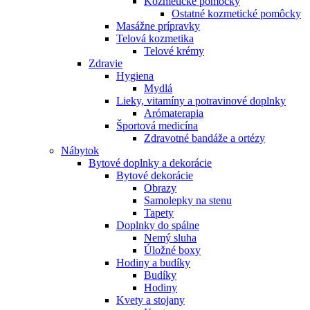
Kozmetické pomôcky
Ostatné kozmetické pomôcky
Masážne prípravky
Telová kozmetika
Telové krémy
Zdravie
Hygiena
Mydlá
Lieky, vitamíny a potravinové doplnky
Arómaterapia
Športová medicína
Zdravotné bandáže a ortézy
Nábytok
Bytové doplnky a dekorácie
Bytové dekorácie
Obrazy
Samolepky na stenu
Tapety
Doplnky do spálne
Nemý sluha
Úložné boxy
Hodiny a budíky
Budíky
Hodiny
Kvety a stojany