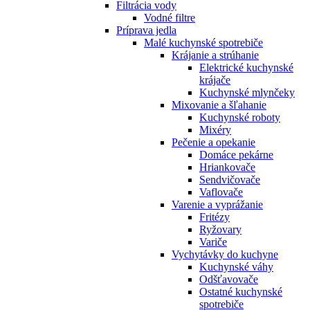
Filtrácia vody
Vodné filtre
Príprava jedla
Malé kuchynské spotrebiče
Krájanie a strúhanie
Elektrické kuchynské
krájače
Kuchynské mlynčeky
Mixovanie a šľahanie
Kuchynské roboty
Mixéry
Pečenie a opekanie
Domáce pekárne
Hriankovače
Sendvičovače
Vaflovače
Varenie a vyprážanie
Fritézy
Ryžovary
Variče
Vychytávky do kuchyne
Kuchynské váhy
Odšťavovače
Ostatné kuchynské
spotrebiče