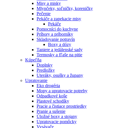
Misy a misky
Mlynčeky, soľničky, koreničky
Pečenie
Pekáče a zapekacie misy
Pekáče
Pomocníci do kuchyne
Príbory a príborníky
Skladovanie potravín
Boxy a dózy
Taniere a jedálenské sady
Termosky a fľaše na pitie
Kúpeľňa
Doplnky
Predložky
Uteráky, osušky a župany
Upratovanie
Eko drogéria
Mopy a upratovacie potreby
Odpadkové koše
Plastové schodíky
Pracie a čistiace prostriedky
Pranie a sušenie
Úložné boxy a stojany
Upratovacie pomôcky
Vysávače