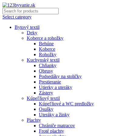
Select category
Bytový textil
Deky
Koberce a rohožky
Behúne
Koberce
Rohožky
Kuchynský textil
Chňapky
Obrusy
Podsedáky na stoličky
Prestieranie
Utierky a uteráky
Zástery
Kúpeľňový textil
Kúpeľňové a WC predložky
Osušky
Uteráky a žinky
Plachty
Chrániče matracov
Froté plachty