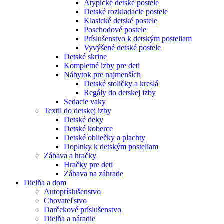
Atypické detské postele
Detské rozkladacie postele
Klasické detské postele
Poschodové postele
Príslušenstvo k detským posteliam
Vyvýšené detské postele
Detské skrine
Kompletné izby pre deti
Nábytok pre najmenších
Detské stoličky a kreslá
Regály do detskej izby
Sedacie vaky
Textil do detskej izby
Detské deky
Detské koberce
Detské obliečky a plachty
Doplnky k detským posteliam
Zábava a hračky
Hračky pre deti
Zábava na záhrade
Dielňa a dom
Autopríslušenstvo
Chovateľstvo
Darčekové príslušenstvo
Dielňa a náradie