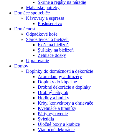
Skrine a regály na náradie
Maliarske potreby
Domáce spotrebiče
Kávovary a espressa
Príslušenstvo
Domácnosť
Odpadkové koše
Starostlivosť o bielizeň
Koše na bielizeň
Sušiaky na bielizeň
Žehliace dosky
Upratovanie
Domov
Doplnky do domácnosti a dekorácie
Aromalampy a difuzéry
Doplnky do kúpeľne
Drobné dekorácie a doplnky
Drobný nábytok
Hodiny a budíky
Krby, konvektory a ohrievače
Kvetináče a hrantíky
Párty vybavenie
Svietidlá
Úložné boxy a krabice
Vianočné dekorácie