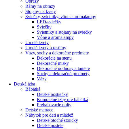
Obrazy
Rámy na obrazy
Stojany na kvety
Sviečky, svietniky, vône a aromalampy
LED-sviečky
Sviečky
Svietniky a stojany na sviečky
Vône a aromalampy
Umelé kvety
Umelé kvety a rastliny
Vázy, sochy a dekoračné predmety
Dekorácie na stenu
Dekoračné misky
Dekoračné podnosy a taniere
Sochy a dekoračné predmety
Vázy
Detská izba
Bábätká
Detské postieľky
Kompletné izby pre bábätká
Prebaľovacie pulty
Detské matrace
Nábytok pre deti a mládež
Detské otočné stoličky
Detské postele