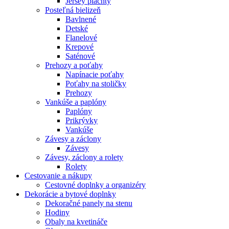
Jersey plachty
Posteľná bielizeň
Bavlnené
Detské
Flanelové
Krepové
Saténové
Prehozy a poťahy
Napínacie poťahy
Poťahy na stoličky
Prehozy
Vankúše a paplóny
Paplóny
Prikrývky
Vankúše
Závesy a záclony
Závesy
Závesy, záclony a rolety
Rolety
Cestovanie a nákupy
Cestovné doplnky a organizéry
Dekorácie a bytové doplnky
Dekoračné panely na stenu
Hodiny
Obaly na kvetináče