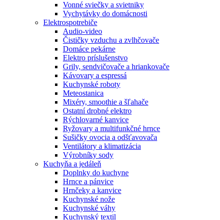
Vonné sviečky a svietniky
Vychytávky do domácnosti
Elektrospotrebiče
Audio-video
Čističky vzduchu a zvlhčovače
Domáce pekárne
Elektro príslušenstvo
Grily, sendvičovače a hriankovače
Kávovary a espressá
Kuchynské roboty
Meteostanica
Mixéry, smoothie a šľahače
Ostatní drobné elektro
Rýchlovarné kanvice
Ryžovary a multifunkčné hrnce
Sušičky ovocia a odšťavovača
Ventilátory a klimatizácia
Výrobníky sody
Kuchyňa a jedáleň
Doplnky do kuchyne
Hrnce a pánvice
Hrnčeky a kanvice
Kuchynské nože
Kuchynské váhy
Kuchynský textil