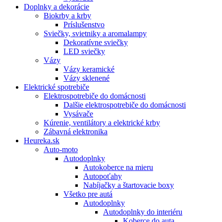
Doplnky a dekorácie
Biokrby a krby
Príslušenstvo
Sviečky, svietniky a aromalampy
Dekoratívne sviečky
LED sviečky
Vázy
Vázy keramické
Vázy sklenené
Elektrické spotrebiče
Elektrospotrebiče do domácnosti
Dalšie elektrospotrebiče do domácnosti
Vysávače
Kúrenie, ventilátory a elektrické krby
Zábavná elektronika
Heureka.sk
Auto-moto
Autodoplnky
Autokoberce na mieru
Autopoťahy
Nabíjačky a štartovacie boxy
Všetko pre autá
Autodoplnky
Autodoplnky do interiéru
Koberce do auta