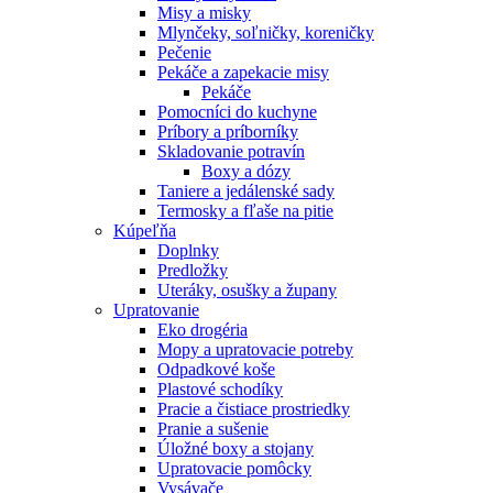
Misy a misky
Mlynčeky, soľničky, koreničky
Pečenie
Pekáče a zapekacie misy
Pekáče
Pomocníci do kuchyne
Príbory a príborníky
Skladovanie potravín
Boxy a dózy
Taniere a jedálenské sady
Termosky a fľaše na pitie
Kúpeľňa
Doplnky
Predložky
Uteráky, osušky a župany
Upratovanie
Eko drogéria
Mopy a upratovacie potreby
Odpadkové koše
Plastové schodíky
Pracie a čistiace prostriedky
Pranie a sušenie
Úložné boxy a stojany
Upratovacie pomôcky
Vysávače