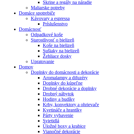
Skrine a regály na náradie
Maliarske potreby
Domáce spotrebiče
Kávovary a espressa
Príslušenstvo
Domácnosť
Odpadkové koše
Starostlivosť o bielizeň
Koše na bielizeň
Sušiaky na bielizeň
Žehliace dosky
Upratovanie
Domov
Doplnky do domácnosti a dekorácie
Aromalampy a difuzéry
Doplnky do kúpeľne
Drobné dekorácie a doplnky
Drobný nábytok
Hodiny a budíky
Krby, konvektory a ohrievače
Kvetináče a hrantíky
Párty vybavenie
Svietidlá
Úložné boxy a krabice
Vianočné dekorácie