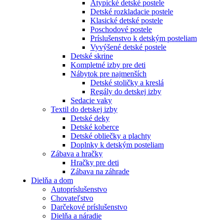
Atypické detské postele
Detské rozkladacie postele
Klasické detské postele
Poschodové postele
Príslušenstvo k detským posteliam
Vyvýšené detské postele
Detské skrine
Kompletné izby pre deti
Nábytok pre najmenších
Detské stoličky a kreslá
Regály do detskej izby
Sedacie vaky
Textil do detskej izby
Detské deky
Detské koberce
Detské obliečky a plachty
Doplnky k detským posteliam
Zábava a hračky
Hračky pre deti
Zábava na záhrade
Dielňa a dom
Autopríslušenstvo
Chovateľstvo
Darčekové príslušenstvo
Dielňa a náradie