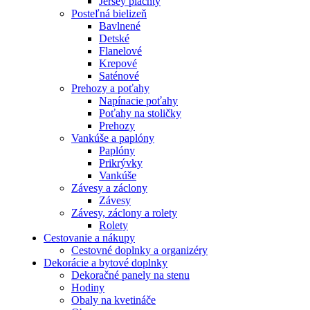
Jersey plachty
Posteľná bielizeň
Bavlnené
Detské
Flanelové
Krepové
Saténové
Prehozy a poťahy
Napínacie poťahy
Poťahy na stoličky
Prehozy
Vankúše a paplóny
Paplóny
Prikrývky
Vankúše
Závesy a záclony
Závesy
Závesy, záclony a rolety
Rolety
Cestovanie a nákupy
Cestovné doplnky a organizéry
Dekorácie a bytové doplnky
Dekoračné panely na stenu
Hodiny
Obaly na kvetináče