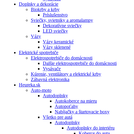
Doplnky a dekorácie
Biokrby a krby
Príslušenstvo
Sviečky, svietniky a aromalampy
Dekoratívne sviečky
LED sviečky
Vázy
Vázy keramické
Vázy sklenené
Elektrické spotrebiče
Elektrospotrebiče do domácnosti
Dalšie elektrospotrebiče do domácnosti
Vysávače
Kúrenie, ventilátory a elektrické krby
Zábavná elektronika
Heureka.sk
Auto-moto
Autodoplnky
Autokoberce na mieru
Autopoťahy
Nabíjačky a štartovacie boxy
Všetko pre autá
Autodoplnky
Autodoplnky do interiéru
Koberce do auta