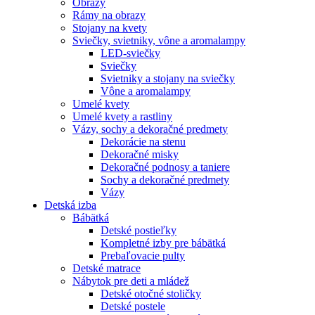
Obrazy
Rámy na obrazy
Stojany na kvety
Sviečky, svietniky, vône a aromalampy
LED-sviečky
Sviečky
Svietniky a stojany na sviečky
Vône a aromalampy
Umelé kvety
Umelé kvety a rastliny
Vázy, sochy a dekoračné predmety
Dekorácie na stenu
Dekoračné misky
Dekoračné podnosy a taniere
Sochy a dekoračné predmety
Vázy
Detská izba
Bábätká
Detské postieľky
Kompletné izby pre bábätká
Prebaľovacie pulty
Detské matrace
Nábytok pre deti a mládež
Detské otočné stoličky
Detské postele