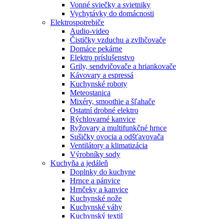
Vonné sviečky a svietniky
Vychytávky do domácnosti
Elektrospotrebiče
Audio-video
Čističky vzduchu a zvlhčovače
Domáce pekárne
Elektro príslušenstvo
Grily, sendvičovače a hriankovače
Kávovary a espressá
Kuchynské roboty
Meteostanica
Mixéry, smoothie a šľahače
Ostatní drobné elektro
Rýchlovarné kanvice
Ryžovary a multifunkčné hrnce
Sušičky ovocia a odšťavovača
Ventilátory a klimatizácia
Výrobníky sody
Kuchyňa a jedáleň
Doplnky do kuchyne
Hrnce a pánvice
Hrnčeky a kanvice
Kuchynské nože
Kuchynské váhy
Kuchynský textil