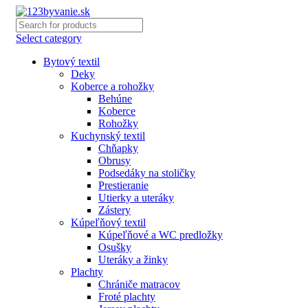
Select category
Bytový textil
Deky
Koberce a rohožky
Behúne
Koberce
Rohožky
Kuchynský textil
Chňapky
Obrusy
Podsedáky na stoličky
Prestieranie
Utierky a uteráky
Zástery
Kúpeľňový textil
Kúpeľňové a WC predložky
Osušky
Uteráky a žinky
Plachty
Chrániče matracov
Froté plachty