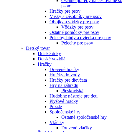
Ostatné potreby na cestovanie so
psom
Hračky pre psov
Misky a zásobníky pre psov
Obojky a vôdzky pre psov
Vôdzky pre psov
Ostatné pomôcky pre psov
Pelechy, búdy a dvierka pre psov
Pelechy pre psov
Detský tovar
Detské deky
Detské vozidlá
Hračky
Drevené hračky
Hračky do vody
Hračky pre dievčatá
Hry na záhradu
Pieskoviská
Hudobné nástroje pre deti
Plyšové hračky
Puzzle
Spoločenské hry
Ostatné spoločenské hry
Vláčiky
Drevené vláčiky