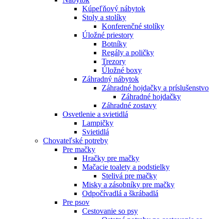
Kúpeľňový nábytok
Stoly a stolíky
Konferenčné stolíky
Úložné priestory
Botníky
Regály a poličky
Trezory
Úložné boxy
Záhradný nábytok
Záhradné hojdačky a príslušenstvo
Záhradné hojdačky
Záhradné zostavy
Osvetlenie a svietidlá
Lampičky
Svietidlá
Chovateľské potreby
Pre mačky
Hračky pre mačky
Mačacie toalety a podstielky
Stelivá pre mačky
Misky a zásobníky pre mačky
Odpočívadlá a škrábadlá
Pre psov
Cestovanie so psy