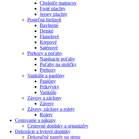
Chrániče matracov
Froté plachty
Jersey plachty
Posteľná bielizeň
Bavlnené
Detské
Flanelové
Krepové
Saténové
Prehozy a poťahy
Napínacie poťahy
Poťahy na stoličky
Prehozy
Vankúše a paplóny
Paplóny
Prikrývky
Vankúše
Závesy a záclony
Závesy
Závesy, záclony a rolety
Rolety
Cestovanie a nákupy
Cestovné doplnky a organizéry
Dekorácie a bytové doplnky
Dekoračné panely na stenu