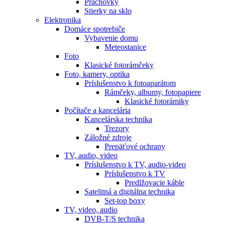
Prachovky
Stierky na sklo
Elektronika
Domáce spotrebiče
Vybavenie domu
Meteostanice
Foto
Klasické fotorámčeky
Foto, kamery, optika
Príslušenstvo k fotoaparátom
Rámčeky, albumy, fotopapiere
Klasické fotorámiky
Počítače a kancelária
Kancelárska technika
Trezory
Záložné zdroje
Prepäťové ochrany
TV, audio, video
Príslušenstvo k TV, audio-video
Príslušenstvo k TV
Predlžovacie káble
Satelitná a digitálna technika
Set-top boxy
TV, video, audio
DVB-T/S technika