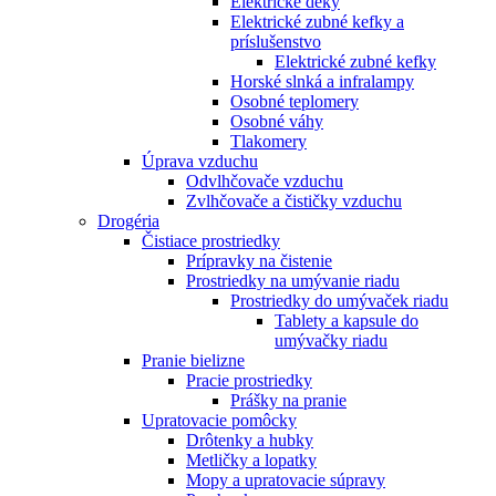
Elektrické deky
Elektrické zubné kefky a
príslušenstvo
Elektrické zubné kefky
Horské slnká a infralampy
Osobné teplomery
Osobné váhy
Tlakomery
Úprava vzduchu
Odvlhčovače vzduchu
Zvlhčovače a čističky vzduchu
Drogéria
Čistiace prostriedky
Prípravky na čistenie
Prostriedky na umývanie riadu
Prostriedky do umývaček riadu
Tablety a kapsule do
umývačky riadu
Pranie bielizne
Pracie prostriedky
Prášky na pranie
Upratovacie pomôcky
Drôtenky a hubky
Metličky a lopatky
Mopy a upratovacie súpravy