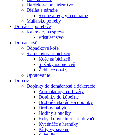
Darčekové príslušenstvo
Dielňa a náradie
Skrine a regály na náradie
Maliarske potreby
Domáce spotrebiče
Kávovary a espressa
Príslušenstvo
Domácnosť
Odpadkové koše
Starostlivosť o bielizeň
Koše na bielizeň
Sušiaky na bielizeň
Žehliace dosky
Upratovanie
Domov
Doplnky do domácnosti a dekorácie
Aromalampy a difuzéry
Doplnky do kúpeľne
Drobné dekorácie a doplnky
Drobný nábytok
Hodiny a budíky
Krby, konvektory a ohrievače
Kvetináče a hrantíky
Párty vybavenie
Svietidlá