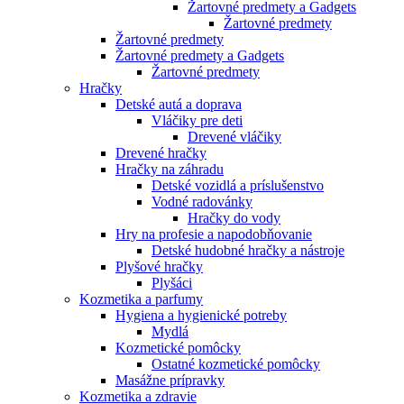
Žartovné predmety a Gadgets
Žartovné predmety
Žartovné predmety
Žartovné predmety a Gadgets
Žartovné predmety
Hračky
Detské autá a doprava
Vláčiky pre deti
Drevené vláčiky
Drevené hračky
Hračky na záhradu
Detské vozidlá a príslušenstvo
Vodné radovánky
Hračky do vody
Hry na profesie a napodobňovanie
Detské hudobné hračky a nástroje
Plyšové hračky
Plyšáci
Kozmetika a parfumy
Hygiena a hygienické potreby
Mydlá
Kozmetické pomôcky
Ostatné kozmetické pomôcky
Masážne prípravky
Kozmetika a zdravie