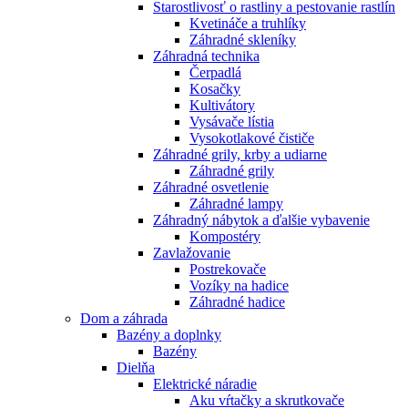
Starostlivosť o rastliny a pestovanie rastlín
Kvetináče a truhlíky
Záhradné skleníky
Záhradná technika
Čerpadlá
Kosačky
Kultivátory
Vysávače lístia
Vysokotlakové čističe
Záhradné grily, krby a udiarne
Záhradné grily
Záhradné osvetlenie
Záhradné lampy
Záhradný nábytok a ďalšie vybavenie
Kompostéry
Zavlažovanie
Postrekovače
Vozíky na hadice
Záhradné hadice
Dom a záhrada
Bazény a doplnky
Bazény
Dielňa
Elektrické náradie
Aku vŕtačky a skrutkovače