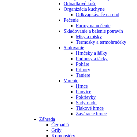
Odpadkové koše
Organizácia kuchyne
Odkvapkávače na riad
Pečenie
Formy na pečenie
Skladovanie a balenie potravín
Misy a misky
Termosky a termohrnčeky
Stolovanie
Hrnčeky a šálky
Podnosy a tácky
Poháre
Príbory
Taniere
Varenie
Hrnce
Panvice
Pokrievky
Sady riadu
Tlakové hrnce
Zaváracie hrnce
Záhrada
Čerpadlá
Grily
Kompostéry