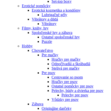
Set-top boxy
Erotické pomôcky
Erotická kozmetika a kondómy
Lubrigačné gély
Vibrátory a dildá
Vibrátory
Filmy, knihy, hry
Spoločenské hry a zábava
Ostatné spoločenské hry
Puzzle
Hobby
Chovateľstvo
Pre mačky
Hračky pre mačky
Odpočívadlá a škrábadlá
Stelivá pre mačky
Pre psov
Cestovanie so psom
Hračky pre psov
Ostatné pomôcky pre psov
Pelechy, búdy a dvierka pre psov
Pelechy pre psov
Vôdzky pre psov
Zábava
Originálne darčeky