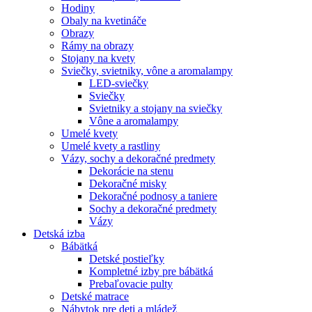
Hodiny
Obaly na kvetináče
Obrazy
Rámy na obrazy
Stojany na kvety
Sviečky, svietniky, vône a aromalampy
LED-sviečky
Sviečky
Svietniky a stojany na sviečky
Vône a aromalampy
Umelé kvety
Umelé kvety a rastliny
Vázy, sochy a dekoračné predmety
Dekorácie na stenu
Dekoračné misky
Dekoračné podnosy a taniere
Sochy a dekoračné predmety
Vázy
Detská izba
Bábätká
Detské postieľky
Kompletné izby pre bábätká
Prebaľovacie pulty
Detské matrace
Nábytok pre deti a mládež