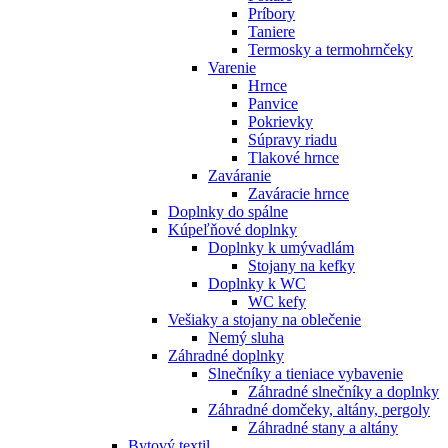
Príbory
Taniere
Termosky a termohrnčeky
Varenie
Hrnce
Panvice
Pokrievky
Súpravy riadu
Tlakové hrnce
Zaváranie
Zaváracie hrnce
Doplnky do spálne
Kúpeľňové doplnky
Doplnky k umývadlám
Stojany na kefky
Doplnky k WC
WC kefy
Vešiaky a stojany na oblečenie
Nemý sluha
Záhradné doplnky
Slnečníky a tieniace vybavenie
Záhradné slnečníky a doplnky
Záhradné domčeky, altány, pergoly
Záhradné stany a altány
Bytový textil