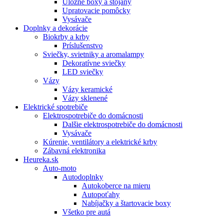
Úložné boxy a stojany
Upratovacie pomôcky
Vysávače
Doplnky a dekorácie
Biokrby a krby
Príslušenstvo
Sviečky, svietniky a aromalampy
Dekoratívne sviečky
LED sviečky
Vázy
Vázy keramické
Vázy sklenené
Elektrické spotrebiče
Elektrospotrebiče do domácnosti
Dalšie elektrospotrebiče do domácnosti
Vysávače
Kúrenie, ventilátory a elektrické krby
Zábavná elektronika
Heureka.sk
Auto-moto
Autodoplnky
Autokoberce na mieru
Autopoťahy
Nabíjačky a štartovacie boxy
Všetko pre autá