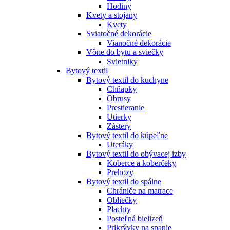
Hodiny
Kvety a stojany
Kvety
Sviatočné dekorácie
Vianočné dekorácie
Vône do bytu a sviečky
Svietniky
Bytový textil
Bytový textil do kuchyne
Chňapky
Obrusy
Prestieranie
Utierky
Zástery
Bytový textil do kúpeľne
Uteráky
Bytový textil do obývacej izby
Koberce a koberčeky
Prehozy
Bytový textil do spálne
Chrániče na matrace
Obliečky
Plachty
Posteľná bielizeň
Prikrývky na spanie