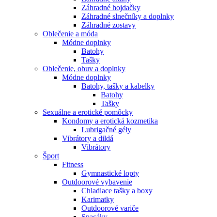
Záhradné hojdačky
Záhradné slnečníky a doplnky
Záhradné zostavy
Oblečenie a móda
Módne doplnky
Batohy
Tašky
Oblečenie, obuv a doplnky
Módne doplnky
Batohy, tašky a kabelky
Batohy
Tašky
Sexuálne a erotické pomôcky
Kondomy a erotická kozmetika
Lubrigačné gély
Vibrátory a dildá
Vibrátory
Šport
Fitness
Gymnastické lopty
Outdoorové vybavenie
Chladiace tašky a boxy
Karimatky
Outdoorové variče
Spacáky