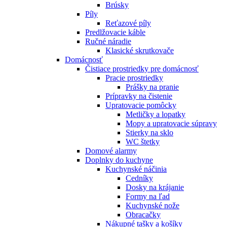
Brúsky
Píly
Reťazové píly
Predlžovacie káble
Ručné náradie
Klasické skrutkovače
Domácnosť
Čistiace prostriedky pre domácnosť
Pracie prostriedky
Prášky na pranie
Prípravky na čistenie
Upratovacie pomôcky
Metličky a lopatky
Mopy a upratovacie súpravy
Stierky na sklo
WC štetky
Domové alarmy
Doplnky do kuchyne
Kuchynské náčinia
Cedníky
Dosky na krájanie
Formy na ľad
Kuchynské nože
Obracačky
Nákupné tašky a košíky