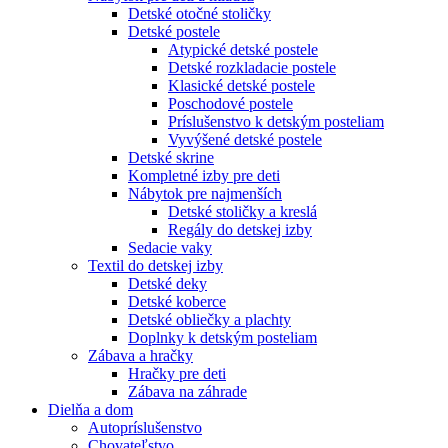
Detské otočné stoličky
Detské postele
Atypické detské postele
Detské rozkladacie postele
Klasické detské postele
Poschodové postele
Príslušenstvo k detským posteliam
Vyvýšené detské postele
Detské skrine
Kompletné izby pre deti
Nábytok pre najmenších
Detské stoličky a kreslá
Regály do detskej izby
Sedacie vaky
Textil do detskej izby
Detské deky
Detské koberce
Detské obliečky a plachty
Doplnky k detským posteliam
Zábava a hračky
Hračky pre deti
Zábava na záhrade
Dielňa a dom
Autopríslušenstvo
Chovateľstvo