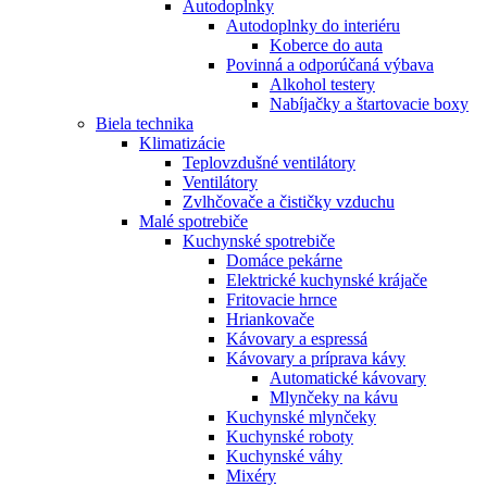
Autodoplnky
Autodoplnky do interiéru
Koberce do auta
Povinná a odporúčaná výbava
Alkohol testery
Nabíjačky a štartovacie boxy
Biela technika
Klimatizácie
Teplovzdušné ventilátory
Ventilátory
Zvlhčovače a čističky vzduchu
Malé spotrebiče
Kuchynské spotrebiče
Domáce pekárne
Elektrické kuchynské krájače
Fritovacie hrnce
Hriankovače
Kávovary a espressá
Kávovary a príprava kávy
Automatické kávovary
Mlynčeky na kávu
Kuchynské mlynčeky
Kuchynské roboty
Kuchynské váhy
Mixéry