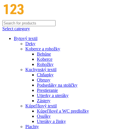
Select category
Bytový textil
Deky
Koberce a rohožky
Behúne
Koberce
Rohožky
Kuchynský textil
Chňapky
Obrusy
Podsedáky na stoličky
Prestieranie
Utierky a uteráky
Zástery
Kúpeľňový textil
Kúpeľňové a WC predložky
Osušky
Uteráky a žinky
Plachty