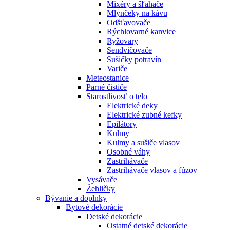
Mixéry a šľahače
Mlynčeky na kávu
Odšťavovače
Rýchlovarné kanvice
Ryžovary
Sendvičovače
Sušičky potravín
Variče
Meteostanice
Parné čističe
Starostlivosť o telo
Elektrické deky
Elektrické zubné kefky
Epilátory
Kulmy
Kulmy a sušiče vlasov
Osobné váhy
Zastrihávače
Zastrihávače vlasov a fúzov
Vysávače
Žehličky
Bývanie a doplnky
Bytové dekorácie
Detské dekorácie
Ostatné detské dekorácie