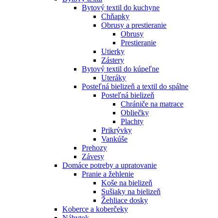
Bytový textil do kuchyne
Chňapky
Obrusy a prestieranie
Obrusy
Prestieranie
Utierky
Zástery
Bytový textil do kúpeľne
Uteráky
Posteľná bielizeň a textil do spálne
Posteľná bielizeň
Chrániče na matrace
Obliečky
Plachty
Prikrývky
Vankúše
Prehozy
Závesy
Domáce potreby a upratovanie
Pranie a žehlenie
Koše na bielizeň
Sušiaky na bielizeň
Žehliace dosky
Koberce a koberčeky
Nábytok