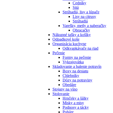
Cedníky
Sitá
Strúhadlá, lisy a lúpače
Lisy na citrusy
Strúhadlá
Varešky, metly a naberačky
Obracačky
Nákupné tašky a košíky
Odpadkové koše
Organizácia kuchyne
Odkvapkávače na riad
Pečenie
Formy na pečenie
Vykrajovátka
Skladovanie a balenie potravín
Boxy na desiatu
Chlebníky
Dózy na potraviny
Obedáre
Stojany na víno
Stolovanie
Hrnčeky a šálky
Misky a misy
Podnosy a tácky
Poháre