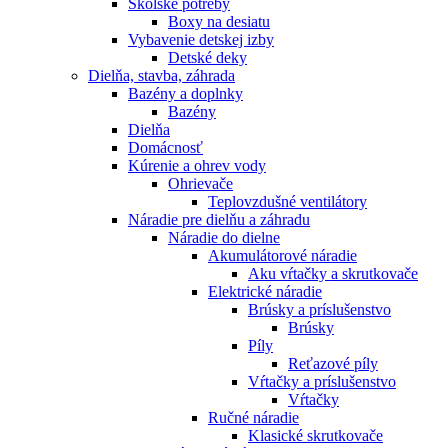
Školské potreby
Boxy na desiatu
Vybavenie detskej izby
Detské deky
Dielňa, stavba, záhrada
Bazény a doplnky
Bazény
Dielňa
Domácnosť
Kúrenie a ohrev vody
Ohrievače
Teplovzdušné ventilátory
Náradie pre dielňu a záhradu
Náradie do dielne
Akumulátorové náradie
Aku vŕtačky a skrutkovače
Elektrické náradie
Brúsky a príslušenstvo
Brúsky
Píly
Reťazové píly
Vŕtačky a príslušenstvo
Vŕtačky
Ručné náradie
Klasické skrutkovače