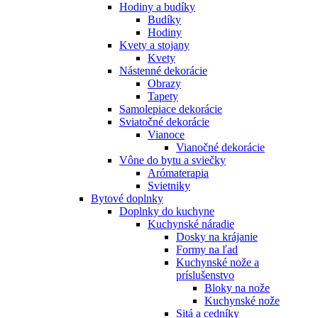
Hodiny a budíky
Budíky
Hodiny
Kvety a stojany
Kvety
Nástenné dekorácie
Obrazy
Tapety
Samolepiace dekorácie
Sviatočné dekorácie
Vianoce
Vianočné dekorácie
Vône do bytu a sviečky
Arómaterapia
Svietniky
Bytové doplnky
Doplnky do kuchyne
Kuchynské náradie
Dosky na krájanie
Formy na ľad
Kuchynské nože a
príslušenstvo
Bloky na nože
Kuchynské nože
Sitá a cedníky