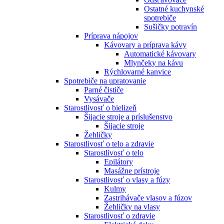
Ostatné kuchynské
spotrebiče
Sušičky potravín
Príprava nápojov
Kávovary a príprava kávy
Automatické kávovary
Mlynčeky na kávu
Rýchlovarné kanvice
Spotrebiče na upratovanie
Parné čističe
Vysávače
Starostlivosť o bielizeň
Šijacie stroje a príslušenstvo
Šijacie stroje
Žehličky
Starostlivosť o telo a zdravie
Starostlivosť o telo
Epilátory
Masážne prístroje
Starostlivosť o vlasy a fúzy
Kulmy
Zastrihávače vlasov a fúzov
Žehličky na vlasy
Starostlivosť o zdravie