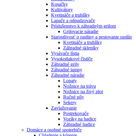
Kosačky
Kultivátory
Kvetináče a truhlíky
Lapače a odpudzovače
Príslušenstvo k záhradným grilom
Grilovacie náradie
Starostlivosť o rastliny a pestovanie rastlín
Kvetináče a truhlíky
Záhradné skleníky
Vysávače lístia
Vysokotlakové čističe
Záhradné grily
Záhradné lampy
Záhradné náradie
Lopaty
Nožnice na trávu
Nožnice na živý plot
Ručné píly
Sekery
Zavlažovanie
Postrekovače
Vozíky na hadice
Záhradné hadice
Domáce a osobné spotrebiče
Chladenie a kúrenie