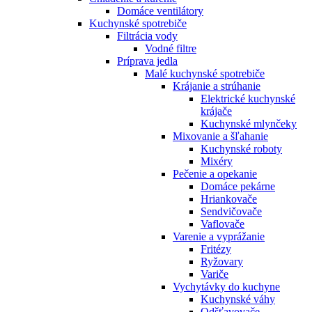
Domáce ventilátory
Kuchynské spotrebiče
Filtrácia vody
Vodné filtre
Príprava jedla
Malé kuchynské spotrebiče
Krájanie a strúhanie
Elektrické kuchynské
krájače
Kuchynské mlynčeky
Mixovanie a šľahanie
Kuchynské roboty
Mixéry
Pečenie a opekanie
Domáce pekárne
Hriankovače
Sendvičovače
Vaflovače
Varenie a vyprážanie
Fritézy
Ryžovary
Variče
Vychytávky do kuchyne
Kuchynské váhy
Odšťavovače