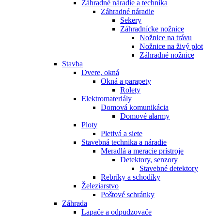
Záhradné náradie a technika
Záhradné náradie
Sekery
Záhradnícke nožnice
Nožnice na trávu
Nožnice na živý plot
Záhradné nožnice
Stavba
Dvere, okná
Okná a parapety
Rolety
Elektromateriály
Domová komunikácia
Domové alarmy
Ploty
Pletivá a siete
Stavebná technika a náradie
Meradlá a meracie prístroje
Detektory, senzory
Stavebné detektory
Rebríky a schodíky
Železiarstvo
Poštové schránky
Záhrada
Lapače a odpudzovače