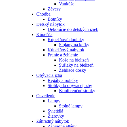
Vankúše
Závesy
Chodba
Botníky
Detský nábytok
Dekorácie do detských izieb
Kúpeľňa
Kúpeľňové doplnky
Stojany na kefky
Kúpeľňový nábytok
Pranie a žehlenie
Koše na bielizeň
Sušiaky na bielizeň
Žehliace dosky
Obývacia izba
Regály a poličky
Stolíky do obývacej izby
Konferenčné stolíky
Osvetlenie
Lampy
Stolné lampy
Svietidlá
Žiarovky
Záhradný nábytok
Záhradné altány