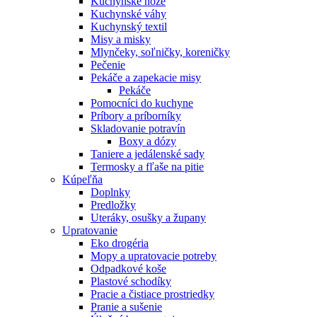
Kuchynské nože
Kuchynské váhy
Kuchynský textil
Misy a misky
Mlynčeky, soľničky, koreničky
Pečenie
Pekáče a zapekacie misy
Pekáče
Pomocníci do kuchyne
Príbory a príborníky
Skladovanie potravín
Boxy a dózy
Taniere a jedálenské sady
Termosky a fľaše na pitie
Kúpeľňa
Doplnky
Predložky
Uteráky, osušky a župany
Upratovanie
Eko drogéria
Mopy a upratovacie potreby
Odpadkové koše
Plastové schodíky
Pracie a čistiace prostriedky
Pranie a sušenie