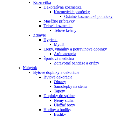
Kozmetika
Dekoratívna kozmetika
Kozmetické pomôcky
Ostatné kozmetické pomôcky
Masážne prípravky
Telová kozmetika
Telové krémy
Zdravie
Hygiena
Mydlá
Lieky, vitamíny a potravinové doplnky
Arómaterapia
Športová medicína
Zdravotné bandáže a ortézy
Nábytok
Bytové doplnky a dekorácie
Bytové dekorácie
Obrazy
Samolepky na stenu
Tapety
Doplnky do spálne
Nemý sluha
Úložné boxy
Hodiny a budíky
Budíky