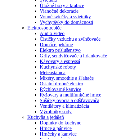
Úložné boxy a krabice
Vianočné dekorácie
Vonné sviečky a svietniky
Vychytávky do domácnosti
Elektrospotrebiče
Audio-video
Čističky vzduchu a zvlhčovače
Domáce pekárne
Elektro príslušenstvo
Grily, sendvičovače a hriankovače
Kávovary a espressá
Kuchynské roboty
Meteostanica
Mixéry, smoothie a šľahače
Ostatní drobné elektro
Rýchlovarné kanvice
Ryžovary a multifunkčné hrnce
Sušičky ovocia a odšťavovača
Ventilátory a klimatizácia
Výrobníky sody
Kuchyňa a jedáleň
Doplnky do kuchyne
Hrnce a pánvice
Hrnčeky a kanvice