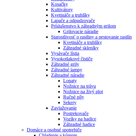
Kosačky
Kultivátory
Kvetináče a truhlíky
Lapače a odpudzovače
Príslušenstvo k záhradným grilom
Grilovacie náradie
Starostlivosť o rastliny a pestovanie rastlín
Kvetináče a truhlíky
Záhradné skleníky
Vysávače lístia
Vysokotlakové čističe
Záhradné grily
Záhradné lampy
Záhradné náradie
Lopaty
Nožnice na trávu
Nožnice na živý plot
Ručné píly
Sekery
Zavlažovanie
Postrekovače
Vozíky na hadice
Záhradné hadice
Domáce a osobné spotrebiče
Chladenie a kúrenie