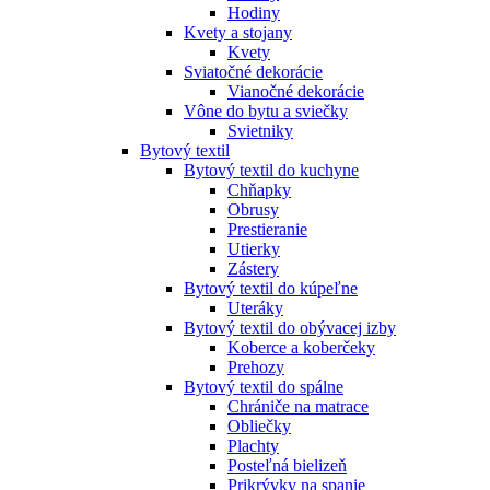
Hodiny
Kvety a stojany
Kvety
Sviatočné dekorácie
Vianočné dekorácie
Vône do bytu a sviečky
Svietniky
Bytový textil
Bytový textil do kuchyne
Chňapky
Obrusy
Prestieranie
Utierky
Zástery
Bytový textil do kúpeľne
Uteráky
Bytový textil do obývacej izby
Koberce a koberčeky
Prehozy
Bytový textil do spálne
Chrániče na matrace
Obliečky
Plachty
Posteľná bielizeň
Prikrývky na spanie