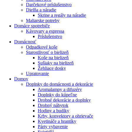
Darčekové príslušenstvo
Dielňa a náradie
Skrine a regály na náradie
Maliarske potreby
Domáce spotrebiče
Kávovary a espressa
Príslušenstvo
Domácnosť
Odpadkové koše
Starostlivosť o bielizeň
Koše na bielizeň
Sušiaky na bielizeň
Žehliace dosky
Upratovanie
Domov
Doplnky do domácnosti a dekorácie
Aromalampy a difuzéry
Doplnky do kúpeľne
Drobné dekorácie a doplnky
Drobný nábytok
Hodiny a budíky
Krby, konvektory a ohrievače
Kvetináče a hrantíky
Párty vybavenie
Svietidlá