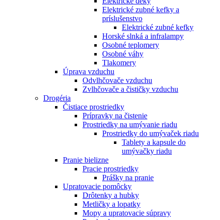
Elektrické deky
Elektrické zubné kefky a
príslušenstvo
Elektrické zubné kefky
Horské slnká a infralampy
Osobné teplomery
Osobné váhy
Tlakomery
Úprava vzduchu
Odvlhčovače vzduchu
Zvlhčovače a čističky vzduchu
Drogéria
Čistiace prostriedky
Prípravky na čistenie
Prostriedky na umývanie riadu
Prostriedky do umývaček riadu
Tablety a kapsule do
umývačky riadu
Pranie bielizne
Pracie prostriedky
Prášky na pranie
Upratovacie pomôcky
Drôtenky a hubky
Metličky a lopatky
Mopy a upratovacie súpravy