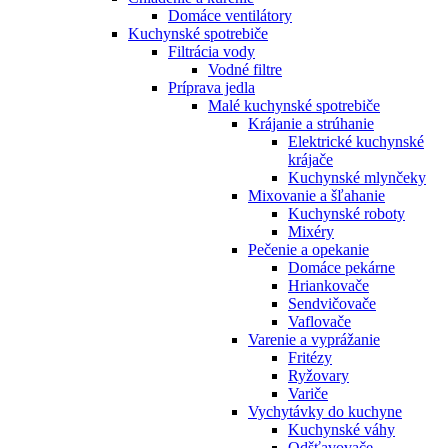
Domáce ventilátory
Kuchynské spotrebiče
Filtrácia vody
Vodné filtre
Príprava jedla
Malé kuchynské spotrebiče
Krájanie a strúhanie
Elektrické kuchynské
krájače
Kuchynské mlynčeky
Mixovanie a šľahanie
Kuchynské roboty
Mixéry
Pečenie a opekanie
Domáce pekárne
Hriankovače
Sendvičovače
Vaflovače
Varenie a vyprážanie
Fritézy
Ryžovary
Variče
Vychytávky do kuchyne
Kuchynské váhy
Odšťavovače