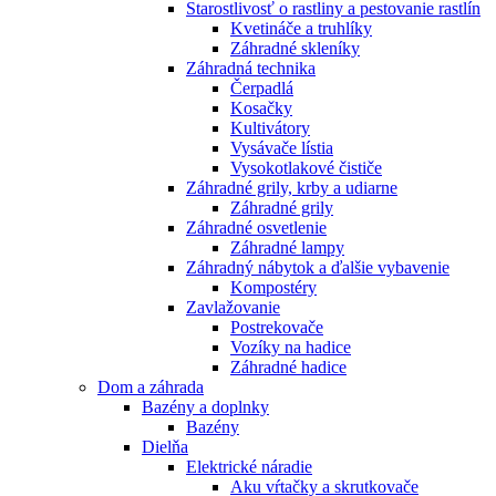
Starostlivosť o rastliny a pestovanie rastlín
Kvetináče a truhlíky
Záhradné skleníky
Záhradná technika
Čerpadlá
Kosačky
Kultivátory
Vysávače lístia
Vysokotlakové čističe
Záhradné grily, krby a udiarne
Záhradné grily
Záhradné osvetlenie
Záhradné lampy
Záhradný nábytok a ďalšie vybavenie
Kompostéry
Zavlažovanie
Postrekovače
Vozíky na hadice
Záhradné hadice
Dom a záhrada
Bazény a doplnky
Bazény
Dielňa
Elektrické náradie
Aku vŕtačky a skrutkovače