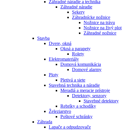
Záhradné náradie a technika
Záhradné náradie
Sekery
Záhradnícke nožnice
Nožnice na trávu
Nožnice na živý plot
Záhradné nožnice
Stavba
Dvere, okná
Okná a parapety
Rolety
Elektromateriály
Domová komunikácia
Domové alarmy
Ploty
Pletivá a siete
Stavebná technika a náradie
Meradlá a meracie prístroje
Detektory, senzory
Stavebné detektory
Rebríky a schodíky
Železiarstvo
Poštové schránky
Záhrada
Lapače a odpudzovače