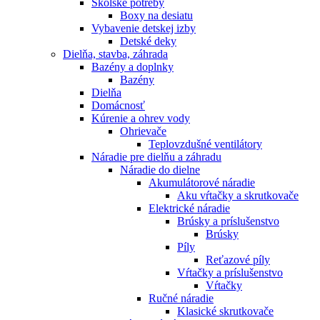
Školské potreby
Boxy na desiatu
Vybavenie detskej izby
Detské deky
Dielňa, stavba, záhrada
Bazény a doplnky
Bazény
Dielňa
Domácnosť
Kúrenie a ohrev vody
Ohrievače
Teplovzdušné ventilátory
Náradie pre dielňu a záhradu
Náradie do dielne
Akumulátorové náradie
Aku vŕtačky a skrutkovače
Elektrické náradie
Brúsky a príslušenstvo
Brúsky
Píly
Reťazové píly
Vŕtačky a príslušenstvo
Vŕtačky
Ručné náradie
Klasické skrutkovače