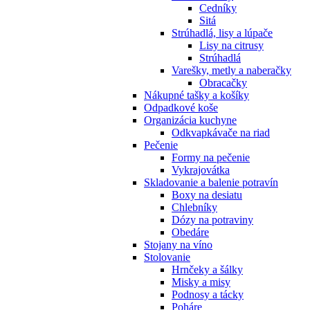
Cedníky
Sitá
Strúhadlá, lisy a lúpače
Lisy na citrusy
Strúhadlá
Varešky, metly a naberačky
Obracačky
Nákupné tašky a košíky
Odpadkové koše
Organizácia kuchyne
Odkvapkávače na riad
Pečenie
Formy na pečenie
Vykrajovátka
Skladovanie a balenie potravín
Boxy na desiatu
Chlebníky
Dózy na potraviny
Obedáre
Stojany na víno
Stolovanie
Hrnčeky a šálky
Misky a misy
Podnosy a tácky
Poháre