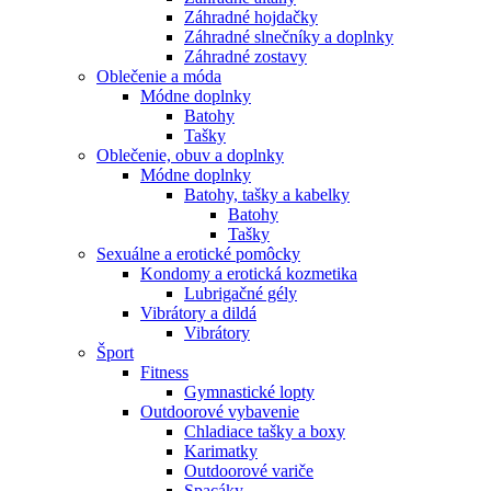
Záhradné hojdačky
Záhradné slnečníky a doplnky
Záhradné zostavy
Oblečenie a móda
Módne doplnky
Batohy
Tašky
Oblečenie, obuv a doplnky
Módne doplnky
Batohy, tašky a kabelky
Batohy
Tašky
Sexuálne a erotické pomôcky
Kondomy a erotická kozmetika
Lubrigačné gély
Vibrátory a dildá
Vibrátory
Šport
Fitness
Gymnastické lopty
Outdoorové vybavenie
Chladiace tašky a boxy
Karimatky
Outdoorové variče
Spacáky