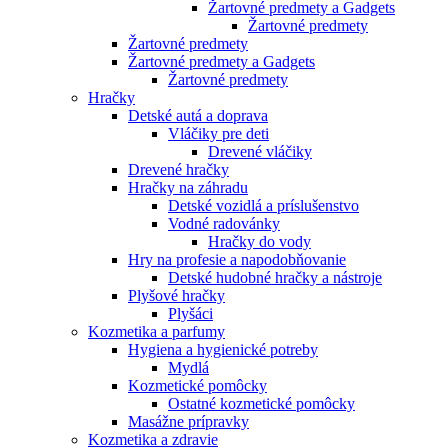
Žartovné predmety a Gadgets
Žartovné predmety
Žartovné predmety
Žartovné predmety a Gadgets
Žartovné predmety
Hračky
Detské autá a doprava
Vláčiky pre deti
Drevené vláčiky
Drevené hračky
Hračky na záhradu
Detské vozidlá a príslušenstvo
Vodné radovánky
Hračky do vody
Hry na profesie a napodobňovanie
Detské hudobné hračky a nástroje
Plyšové hračky
Plyšáci
Kozmetika a parfumy
Hygiena a hygienické potreby
Mydlá
Kozmetické pomôcky
Ostatné kozmetické pomôcky
Masážne prípravky
Kozmetika a zdravie