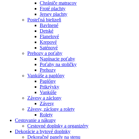
Chrániče matracov
Froté plachty
Jersey plachty
Posteľná bielizeň
Bavlnené
Detské
Flanelové
Krepové
Saténové
Prehozy a poťahy
Napínacie poťahy
Poťahy na stoličky
Prehozy
Vankúše a paplóny
Paplóny
Prikrývky
Vankúše
Závesy a záclony
Závesy
Závesy, záclony a rolety
Rolety
Cestovanie a nákupy
Cestovné doplnky a organizéry
Dekorácie a bytové doplnky
Dekoračné panely na stenu