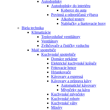
Autodoplnky
Autodoplnky do interiéru
Koberce do auta
Povinná a odporúčaná výbava
Alkohol testery
Nabíjačky a štartovacie boxy
Biela technika
Klimatizácie
Teplovzdušné ventilátory
Ventilátory
Zvlhčovače a čističky vzduchu
Malé spotrebiče
Kuchynské spotrebiče
Domáce pekárne
Elektrické kuchynské krájače
Fritovacie hrnce
Hriankovače
Kávovary a espressá
Kávovary a príprava kávy
Automatické kávovary
Mlynčeky na kávu
Kuchynské mlynčeky
Kuchynské roboty
Kuchynské váhy
Mixéry