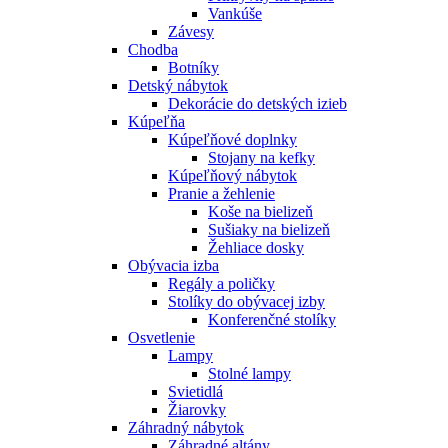
Vankúše
Závesy
Chodba
Botníky
Detský nábytok
Dekorácie do detských izieb
Kúpeľňa
Kúpeľňové doplnky
Stojany na kefky
Kúpeľňový nábytok
Pranie a žehlenie
Koše na bielizeň
Sušiaky na bielizeň
Žehliace dosky
Obývacia izba
Regály a poličky
Stolíky do obývacej izby
Konferenčné stolíky
Osvetlenie
Lampy
Stolné lampy
Svietidlá
Žiarovky
Záhradný nábytok
Záhradné altány