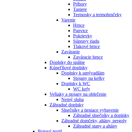
Príbory
Taniere
Termosky a termohrnčeky
Varenie
Hrnce
Panvice
Pokrievky
Súpravy riadu
Tlakové hrnce
Zaváranie
Zaváracie hrnce
Doplnky do spálne
Kúpeľňové doplnky
Doplnky k umývadlám
Stojany na kefky
Doplnky k WC
WC kefy
Vešiaky a stojany na oblečenie
Nemý sluha
Záhradné doplnky
Slnečníky a tieniace vybavenie
Záhradné slnečníky a doplnky
Záhradné domčeky, altány, pergoly
Záhradné stany a altány
Bytový textil