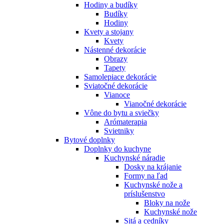
Hodiny a budíky
Budíky
Hodiny
Kvety a stojany
Kvety
Nástenné dekorácie
Obrazy
Tapety
Samolepiace dekorácie
Sviatočné dekorácie
Vianoce
Vianočné dekorácie
Vône do bytu a sviečky
Arómaterapia
Svietniky
Bytové doplnky
Doplnky do kuchyne
Kuchynské náradie
Dosky na krájanie
Formy na ľad
Kuchynské nože a
príslušenstvo
Bloky na nože
Kuchynské nože
Sitá a cedníky