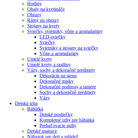
Hodiny
Obaly na kvetináče
Obrazy
Rámy na obrazy
Stojany na kvety
Sviečky, svietniky, vône a aromalampy
LED-sviečky
Sviečky
Svietniky a stojany na sviečky
Vône a aromalampy
Umelé kvety
Umelé kvety a rastliny
Vázy, sochy a dekoračné predmety
Dekorácie na stenu
Dekoračné misky
Dekoračné podnosy a taniere
Sochy a dekoračné predmety
Vázy
Detská izba
Bábätká
Detské postieľky
Kompletné izby pre bábätká
Prebaľovacie pulty
Detské matrace
Nábytok pre deti a mládež