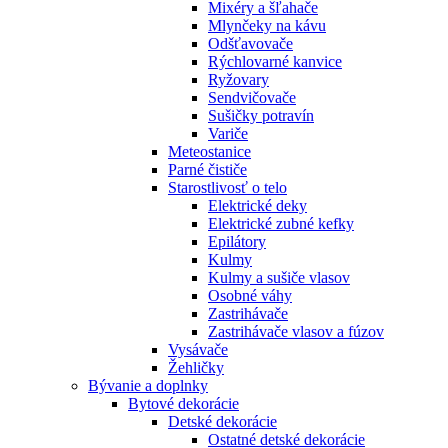
Mixéry a šľahače
Mlynčeky na kávu
Odšťavovače
Rýchlovarné kanvice
Ryžovary
Sendvičovače
Sušičky potravín
Variče
Meteostanice
Parné čističe
Starostlivosť o telo
Elektrické deky
Elektrické zubné kefky
Epilátory
Kulmy
Kulmy a sušiče vlasov
Osobné váhy
Zastrihávače
Zastrihávače vlasov a fúzov
Vysávače
Žehličky
Bývanie a doplnky
Bytové dekorácie
Detské dekorácie
Ostatné detské dekorácie