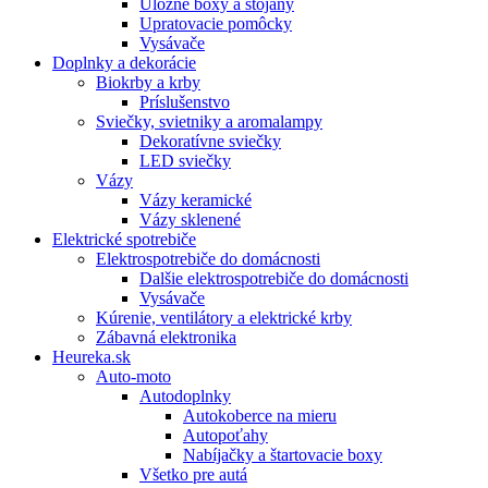
Úložné boxy a stojany
Upratovacie pomôcky
Vysávače
Doplnky a dekorácie
Biokrby a krby
Príslušenstvo
Sviečky, svietniky a aromalampy
Dekoratívne sviečky
LED sviečky
Vázy
Vázy keramické
Vázy sklenené
Elektrické spotrebiče
Elektrospotrebiče do domácnosti
Dalšie elektrospotrebiče do domácnosti
Vysávače
Kúrenie, ventilátory a elektrické krby
Zábavná elektronika
Heureka.sk
Auto-moto
Autodoplnky
Autokoberce na mieru
Autopoťahy
Nabíjačky a štartovacie boxy
Všetko pre autá