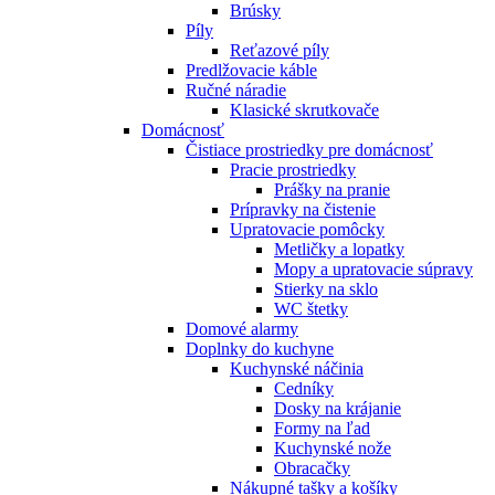
Brúsky
Píly
Reťazové píly
Predlžovacie káble
Ručné náradie
Klasické skrutkovače
Domácnosť
Čistiace prostriedky pre domácnosť
Pracie prostriedky
Prášky na pranie
Prípravky na čistenie
Upratovacie pomôcky
Metličky a lopatky
Mopy a upratovacie súpravy
Stierky na sklo
WC štetky
Domové alarmy
Doplnky do kuchyne
Kuchynské náčinia
Cedníky
Dosky na krájanie
Formy na ľad
Kuchynské nože
Obracačky
Nákupné tašky a košíky