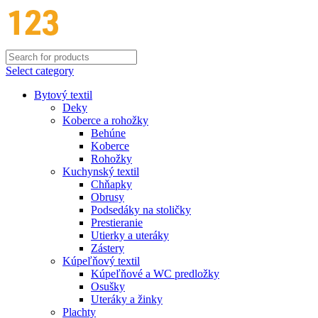
Select category
Bytový textil
Deky
Koberce a rohožky
Behúne
Koberce
Rohožky
Kuchynský textil
Chňapky
Obrusy
Podsedáky na stoličky
Prestieranie
Utierky a uteráky
Zástery
Kúpeľňový textil
Kúpeľňové a WC predložky
Osušky
Uteráky a žinky
Plachty