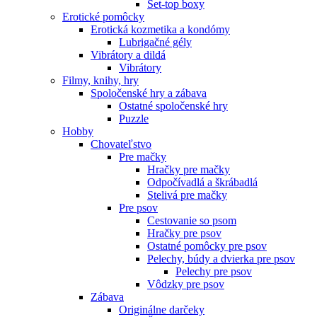
Set-top boxy
Erotické pomôcky
Erotická kozmetika a kondómy
Lubrigačné gély
Vibrátory a dildá
Vibrátory
Filmy, knihy, hry
Spoločenské hry a zábava
Ostatné spoločenské hry
Puzzle
Hobby
Chovateľstvo
Pre mačky
Hračky pre mačky
Odpočívadlá a škrábadlá
Stelivá pre mačky
Pre psov
Cestovanie so psom
Hračky pre psov
Ostatné pomôcky pre psov
Pelechy, búdy a dvierka pre psov
Pelechy pre psov
Vôdzky pre psov
Zábava
Originálne darčeky