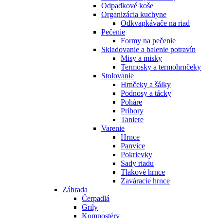
Odpadkové koše
Organizácia kuchyne
Odkvapkávače na riad
Pečenie
Formy na pečenie
Skladovanie a balenie potravín
Misy a misky
Termosky a termohrnčeky
Stolovanie
Hrnčeky a šálky
Podnosy a tácky
Poháre
Príbory
Taniere
Varenie
Hrnce
Panvice
Pokrievky
Sady riadu
Tlakové hrnce
Zaváracie hrnce
Záhrada
Čerpadlá
Grily
Kompostéry