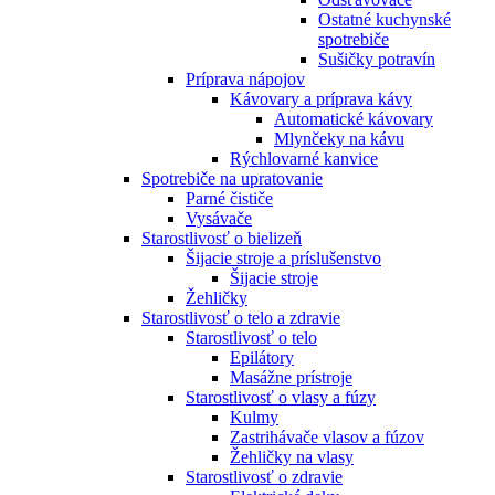
Ostatné kuchynské
spotrebiče
Sušičky potravín
Príprava nápojov
Kávovary a príprava kávy
Automatické kávovary
Mlynčeky na kávu
Rýchlovarné kanvice
Spotrebiče na upratovanie
Parné čističe
Vysávače
Starostlivosť o bielizeň
Šijacie stroje a príslušenstvo
Šijacie stroje
Žehličky
Starostlivosť o telo a zdravie
Starostlivosť o telo
Epilátory
Masážne prístroje
Starostlivosť o vlasy a fúzy
Kulmy
Zastrihávače vlasov a fúzov
Žehličky na vlasy
Starostlivosť o zdravie