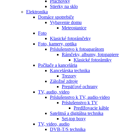
Prachovky
Stierky na sklo
Elektronika
Domáce spotrebiče
Vybavenie domu
Meteostanice
Foto
Klasické fotorámčeky
Foto, kamery, optika
Príslušenstvo k fotoaparátom
Rámčeky, albumy, fotopapiere
Klasické fotorámiky
Počítače a kancelária
Kancelárska technika
Trezory
Záložné zdroje
Prepäťové ochrany
TV, audio, video
Príslušenstvo k TV, audio-video
Príslušenstvo k TV
Predlžovacie káble
Satelitná a digitálna technika
Set-top boxy
TV, video, audio
DVB-T/S technika