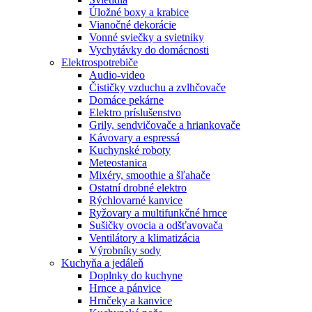
Úložné boxy a krabice
Vianočné dekorácie
Vonné sviečky a svietniky
Vychytávky do domácnosti
Elektrospotrebiče
Audio-video
Čističky vzduchu a zvlhčovače
Domáce pekárne
Elektro príslušenstvo
Grily, sendvičovače a hriankovače
Kávovary a espressá
Kuchynské roboty
Meteostanica
Mixéry, smoothie a šľahače
Ostatní drobné elektro
Rýchlovarné kanvice
Ryžovary a multifunkčné hrnce
Sušičky ovocia a odšťavovača
Ventilátory a klimatizácia
Výrobníky sody
Kuchyňa a jedáleň
Doplnky do kuchyne
Hrnce a pánvice
Hrnčeky a kanvice