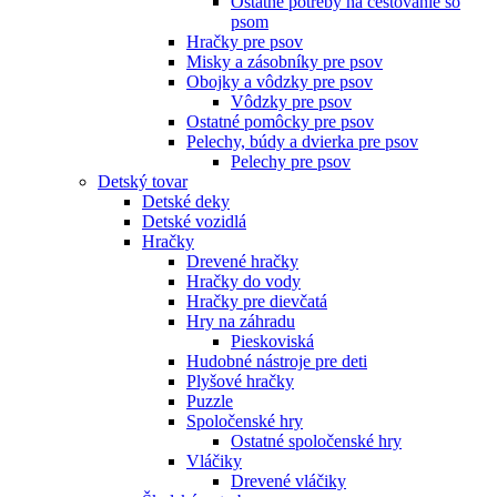
Ostatné potreby na cestovanie so
psom
Hračky pre psov
Misky a zásobníky pre psov
Obojky a vôdzky pre psov
Vôdzky pre psov
Ostatné pomôcky pre psov
Pelechy, búdy a dvierka pre psov
Pelechy pre psov
Detský tovar
Detské deky
Detské vozidlá
Hračky
Drevené hračky
Hračky do vody
Hračky pre dievčatá
Hry na záhradu
Pieskoviská
Hudobné nástroje pre deti
Plyšové hračky
Puzzle
Spoločenské hry
Ostatné spoločenské hry
Vláčiky
Drevené vláčiky