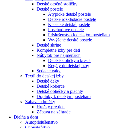
Detské otočné stoličky
Detské postele
Atypické detské postele
Detské rozkladacie postele
Klasické detské postele
Poschodové postele
Príslušenstvo k detským posteliam
Vyvýšené detské postele
Detské skrine
Kompletné izby pre deti
Nábytok pre najmenších
Detské stoličky a kreslá
Regály do detskej izby
Sedacie vaky
Textil do detskej izby
Detské deky
Detské koberce
Detské obliečky a plachty
Doplnky k detským posteliam
Zábava a hračky
Hračky pre deti
Zábava na záhrade
Dielňa a dom
Autopríslušenstvo
Chovateľstvo