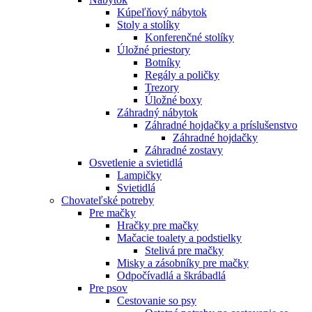
Kúpeľňový nábytok
Stoly a stolíky
Konferenčné stolíky
Úložné priestory
Botníky
Regály a poličky
Trezory
Úložné boxy
Záhradný nábytok
Záhradné hojdačky a príslušenstvo
Záhradné hojdačky
Záhradné zostavy
Osvetlenie a svietidlá
Lampičky
Svietidlá
Chovateľské potreby
Pre mačky
Hračky pre mačky
Mačacie toalety a podstielky
Stelivá pre mačky
Misky a zásobníky pre mačky
Odpočívadlá a škrábadlá
Pre psov
Cestovanie so psy