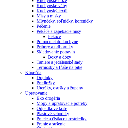
Kuchynské nože
Kuchynské váhy
Kuchynský textil
Misy a misky
Mlynčeky, soľničky, koreničky
Pečenie
Pekáče a zapekacie misy
Pekáče
Pomocníci do kuchyne
Príbory a príborníky
Skladovanie potravín
Boxy a dózy
Taniere a jedálenské sady
Termosky a fľaše na pitie
Kúpeľňa
Doplnky
Predložky
Uteráky, osušky a župany
Upratovanie
Eko drogéria
Mopy a upratovacie potreby
Odpadkové koše
Plastové schodíky
Pracie a čistiace prostriedky
Pranie a sušenie