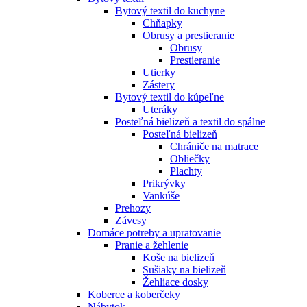
Bytový textil do kuchyne
Chňapky
Obrusy a prestieranie
Obrusy
Prestieranie
Utierky
Zástery
Bytový textil do kúpeľne
Uteráky
Posteľná bielizeň a textil do spálne
Posteľná bielizeň
Chrániče na matrace
Obliečky
Plachty
Prikrývky
Vankúše
Prehozy
Závesy
Domáce potreby a upratovanie
Pranie a žehlenie
Koše na bielizeň
Sušiaky na bielizeň
Žehliace dosky
Koberce a koberčeky
Nábytok