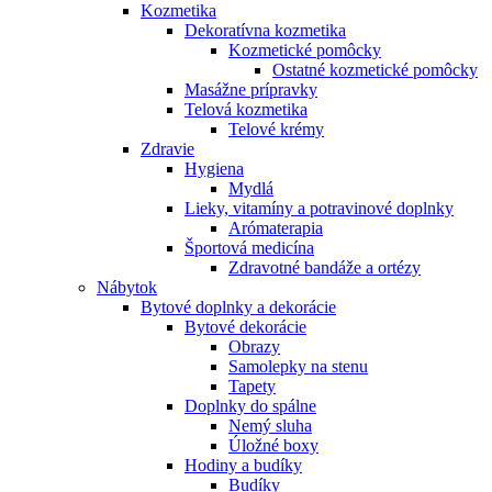
Kozmetika
Dekoratívna kozmetika
Kozmetické pomôcky
Ostatné kozmetické pomôcky
Masážne prípravky
Telová kozmetika
Telové krémy
Zdravie
Hygiena
Mydlá
Lieky, vitamíny a potravinové doplnky
Arómaterapia
Športová medicína
Zdravotné bandáže a ortézy
Nábytok
Bytové doplnky a dekorácie
Bytové dekorácie
Obrazy
Samolepky na stenu
Tapety
Doplnky do spálne
Nemý sluha
Úložné boxy
Hodiny a budíky
Budíky