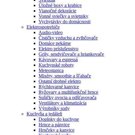
Úložné boxy a krabice
Vianočné dekorácie
Vonné sviečky a svietniky
Vychytávky do domácnosti
Elektrospotrebiče
Audio-video
Čističky vzduchu a zvlhčovače
Domáce pekárne
Elektro príslušenstvo
Grily, sendvičovače a hriankovače
Kávovary a espressá
Kuchynské roboty
Meteostanica
Mixéry, smoothie a šľahače
Ostatní drobné elektro
Rýchlovarné kanvice
Ryžovary a multifunkčné hrnce
Sušičky ovocia a odšťavovača
Ventilátory a klimatizácia
Výrobníky sody
Kuchyňa a jedáleň
Doplnky do kuchyne
Hrnce a pánvice
Hrnčeky a kanvice