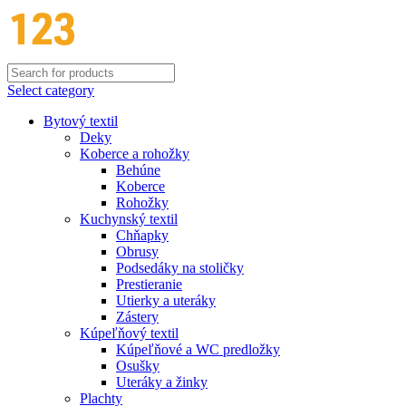
Select category
Bytový textil
Deky
Koberce a rohožky
Behúne
Koberce
Rohožky
Kuchynský textil
Chňapky
Obrusy
Podsedáky na stoličky
Prestieranie
Utierky a uteráky
Zástery
Kúpeľňový textil
Kúpeľňové a WC predložky
Osušky
Uteráky a žinky
Plachty