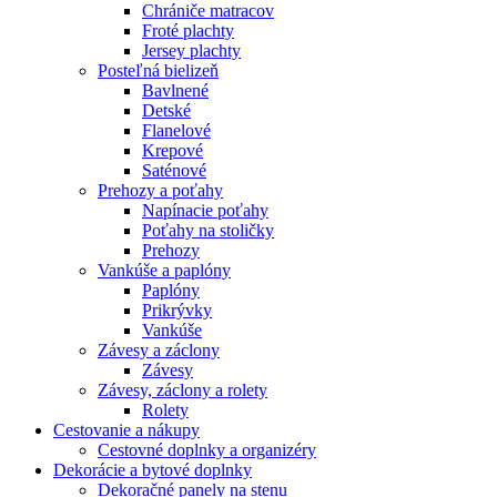
Chrániče matracov
Froté plachty
Jersey plachty
Posteľná bielizeň
Bavlnené
Detské
Flanelové
Krepové
Saténové
Prehozy a poťahy
Napínacie poťahy
Poťahy na stoličky
Prehozy
Vankúše a paplóny
Paplóny
Prikrývky
Vankúše
Závesy a záclony
Závesy
Závesy, záclony a rolety
Rolety
Cestovanie a nákupy
Cestovné doplnky a organizéry
Dekorácie a bytové doplnky
Dekoračné panely na stenu