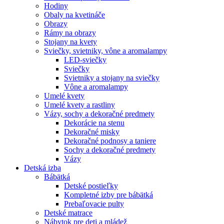
Hodiny
Obaly na kvetináče
Obrazy
Rámy na obrazy
Stojany na kvety
Sviečky, svietniky, vône a aromalampy
LED-sviečky
Sviečky
Svietniky a stojany na sviečky
Vône a aromalampy
Umelé kvety
Umelé kvety a rastliny
Vázy, sochy a dekoračné predmety
Dekorácie na stenu
Dekoračné misky
Dekoračné podnosy a taniere
Sochy a dekoračné predmety
Vázy
Detská izba
Bábätká
Detské postieľky
Kompletné izby pre bábätká
Prebaľovacie pulty
Detské matrace
Nábytok pre deti a mládež