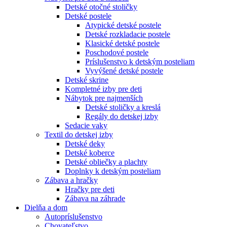
Detské otočné stoličky
Detské postele
Atypické detské postele
Detské rozkladacie postele
Klasické detské postele
Poschodové postele
Príslušenstvo k detským posteliam
Vyvýšené detské postele
Detské skrine
Kompletné izby pre deti
Nábytok pre najmenších
Detské stoličky a kreslá
Regály do detskej izby
Sedacie vaky
Textil do detskej izby
Detské deky
Detské koberce
Detské obliečky a plachty
Doplnky k detským posteliam
Zábava a hračky
Hračky pre deti
Zábava na záhrade
Dielňa a dom
Autopríslušenstvo
Chovateľstvo