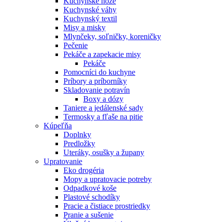
Kuchynské nože
Kuchynské váhy
Kuchynský textil
Misy a misky
Mlynčeky, soľničky, koreničky
Pečenie
Pekáče a zapekacie misy
Pekáče
Pomocníci do kuchyne
Príbory a príborníky
Skladovanie potravín
Boxy a dózy
Taniere a jedálenské sady
Termosky a fľaše na pitie
Kúpeľňa
Doplnky
Predložky
Uteráky, osušky a župany
Upratovanie
Eko drogéria
Mopy a upratovacie potreby
Odpadkové koše
Plastové schodíky
Pracie a čistiace prostriedky
Pranie a sušenie