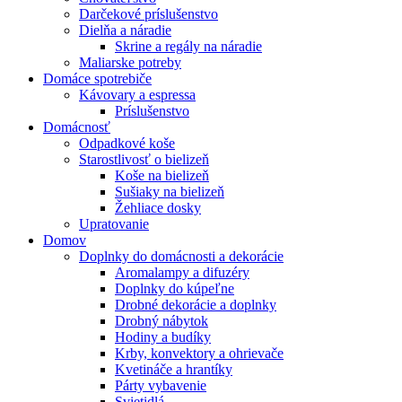
Darčekové príslušenstvo
Dielňa a náradie
Skrine a regály na náradie
Maliarske potreby
Domáce spotrebiče
Kávovary a espressa
Príslušenstvo
Domácnosť
Odpadkové koše
Starostlivosť o bielizeň
Koše na bielizeň
Sušiaky na bielizeň
Žehliace dosky
Upratovanie
Domov
Doplnky do domácnosti a dekorácie
Aromalampy a difuzéry
Doplnky do kúpeľne
Drobné dekorácie a doplnky
Drobný nábytok
Hodiny a budíky
Krby, konvektory a ohrievače
Kvetináče a hrantíky
Párty vybavenie
Svietidlá