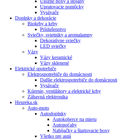
Úložné boxy a stojany
Upratovacie pomôcky
Vysávače
Doplnky a dekorácie
Biokrby a krby
Príslušenstvo
Sviečky, svietniky a aromalampy
Dekoratívne sviečky
LED sviečky
Vázy
Vázy keramické
Vázy sklenené
Elektrické spotrebiče
Elektrospotrebiče do domácnosti
Dalšie elektrospotrebiče do domácnosti
Vysávače
Kúrenie, ventilátory a elektrické krby
Zábavná elektronika
Heureka.sk
Auto-moto
Autodoplnky
Autokoberce na mieru
Autopoťahy
Nabíjačky a štartovacie boxy
Všetko pre autá