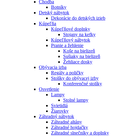
Chodba
Botníky
Detský nábytok
Dekorácie do detských izieb
Kúpeľňa
Kúpeľňové doplnky
Stojany na kefky
Kúpeľňový nábytok
Pranie a žehlenie
Koše na bielizeň
Sušiaky na bielizeň
Žehliace dosky
Obývacia izba
Regály a poličky
Stolíky do obývacej izby
Konferenčné stolíky
Osvetlenie
Lampy
Stolné lampy
Svietidlá
Žiarovky
Záhradný nábytok
Záhradné altány
Záhradné hojdačky
Záhradné slnečníky a doplnky