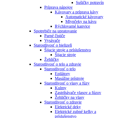
Sušičky potravín
Príprava nápojov
Kávovary a príprava kávy
Automatické kávovary
Mlynčeky na kávu
Rýchlovarné kanvice
Spotrebiče na upratovanie
Parné čističe
Vysávače
Starostlivosť o bielizeň
Šijacie stroje a príslušenstvo
Šijacie stroje
Žehličky
Starostlivosť o telo a zdravie
Starostlivosť o telo
Epilátory
Masážne prístroje
Starostlivosť o vlasy a fúzy
Kulmy
Zastrihávače vlasov a fúzov
Žehličky na vlasy
Starostlivosť o zdravie
Elektrické deky
Elektrické zubné kefky a
príslušenstvo