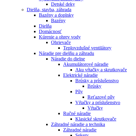
Detské deky
Dielňa, stavba, záhrada
Bazény a doplnky
Bazény
Dielňa
Domácnosť
Kúrenie a ohrev vody
Ohrievače
Teplovzdušné ventilátory
Náradie pre dielňu a záhradu
Náradie do dielne
Akumulátorové náradie
Aku vŕtačky a skrutkovače
Elektrické náradie
Brúsky a príslušenstvo
Brúsky
Píly
Reťazové píly
Vŕtačky a príslušenstvo
Vŕtačky
Ručné náradie
Klasické skrutkovače
Záhradné náradie a technika
Záhradné náradie
Sekery