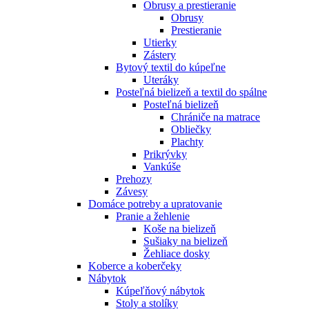
Obrusy a prestieranie
Obrusy
Prestieranie
Utierky
Zástery
Bytový textil do kúpeľne
Uteráky
Posteľná bielizeň a textil do spálne
Posteľná bielizeň
Chrániče na matrace
Obliečky
Plachty
Prikrývky
Vankúše
Prehozy
Závesy
Domáce potreby a upratovanie
Pranie a žehlenie
Koše na bielizeň
Sušiaky na bielizeň
Žehliace dosky
Koberce a koberčeky
Nábytok
Kúpeľňový nábytok
Stoly a stolíky