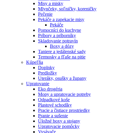
Misy a misky
Mlynčeky, soľničky, koreničky
Pečenie
Pekáče a zapekacie misy
Pekáče
Pomocníci do kuchyne
Príbory a príborníky
Skladovanie potravín
Boxy a dózy
Taniere a jedálenské sady
Termosky a fľaše na pitie
Kúpeľňa
Doplnky
Predložky
Uteráky, osušky a župany
Upratovanie
Eko drogéria
Mopy a upratovacie potreby
Odpadkové koše
Plastové schodíky
Pracie a čistiace prostriedky
Pranie a sušenie
Úložné boxy a stojany
Upratovacie pomôcky
Vysávače