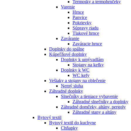
Termosky a termohrnčeky
Varenie
Hrnce
Panvice
Pokrievky
Súpravy riadu
Tlakové hrnce
Zaváranie
Zaváracie hrnce
Doplnky do spálne
Kúpeľňové doplnky
Doplnky k umývadlám
Stojany na kefky
Doplnky k WC
WC kefy
Vešiaky a stojany na oblečenie
Nemý sluha
Záhradné doplnky
Slnečníky a tieniace vybavenie
Záhradné slnečníky a doplnky
Záhradné domčeky, altány, pergoly
Záhradné stany a altány
Bytový textil
Bytový textil do kuchyne
Chňapky