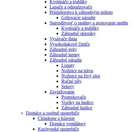
Kvetináče a truhlíky
Lapače a odpudzovače
Príslušenstvo k záhradným grilom
Grilovacie náradie
Starostlivosť o rastliny a pestovanie rastlín
Kvetináče a truhlíky
Záhradné skleníky
Vysávače lístia
Vysokotlakové čističe
Záhradné grily
Záhradné lampy
Záhradné náradie
Lopaty
Nožnice na trávu
Nožnice na živý plot
Ručné píly
Sekery
Zavlažovanie
Postrekovače
Vozíky na hadice
Záhradné hadice
Domáce a osobné spotrebiče
Chladenie a kúrenie
Domáce ventilátory
Kuchynské spotrebiče