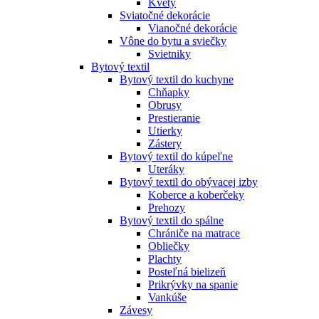
Kvety
Sviatočné dekorácie
Vianočné dekorácie
Vône do bytu a sviečky
Svietniky
Bytový textil
Bytový textil do kuchyne
Chňapky
Obrusy
Prestieranie
Utierky
Zástery
Bytový textil do kúpeľne
Uteráky
Bytový textil do obývacej izby
Koberce a koberčeky
Prehozy
Bytový textil do spálne
Chrániče na matrace
Obliečky
Plachty
Posteľná bielizeň
Prikrývky na spanie
Vankúše
Závesy