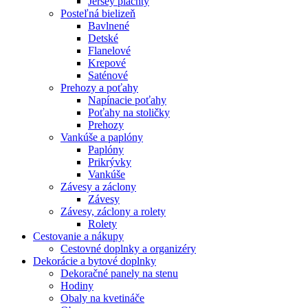
Jersey plachty
Posteľná bielizeň
Bavlnené
Detské
Flanelové
Krepové
Saténové
Prehozy a poťahy
Napínacie poťahy
Poťahy na stoličky
Prehozy
Vankúše a paplóny
Paplóny
Prikrývky
Vankúše
Závesy a záclony
Závesy
Závesy, záclony a rolety
Rolety
Cestovanie a nákupy
Cestovné doplnky a organizéry
Dekorácie a bytové doplnky
Dekoračné panely na stenu
Hodiny
Obaly na kvetináče