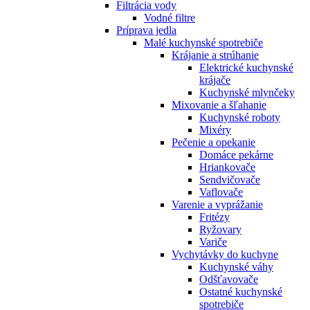
Filtrácia vody
Vodné filtre
Príprava jedla
Malé kuchynské spotrebiče
Krájanie a strúhanie
Elektrické kuchynské
krájače
Kuchynské mlynčeky
Mixovanie a šľahanie
Kuchynské roboty
Mixéry
Pečenie a opekanie
Domáce pekárne
Hriankovače
Sendvičovače
Vaflovače
Varenie a vyprážanie
Fritézy
Ryžovary
Variče
Vychytávky do kuchyne
Kuchynské váhy
Odšťavovače
Ostatné kuchynské
spotrebiče