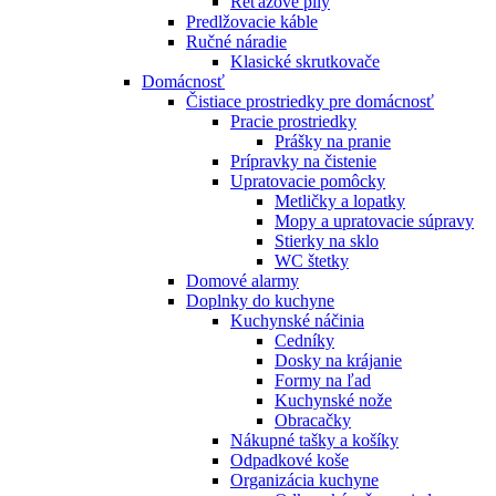
Reťazové píly
Predlžovacie káble
Ručné náradie
Klasické skrutkovače
Domácnosť
Čistiace prostriedky pre domácnosť
Pracie prostriedky
Prášky na pranie
Prípravky na čistenie
Upratovacie pomôcky
Metličky a lopatky
Mopy a upratovacie súpravy
Stierky na sklo
WC štetky
Domové alarmy
Doplnky do kuchyne
Kuchynské náčinia
Cedníky
Dosky na krájanie
Formy na ľad
Kuchynské nože
Obracačky
Nákupné tašky a košíky
Odpadkové koše
Organizácia kuchyne