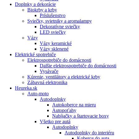
Doplnky a dekorácie
Biokrby a krby
Príslušenstvo
Sviečky, svietniky a aromalampy
Dekoratívne sviečky
LED sviečky
Vázy
Vázy keramické
Vázy sklenené
Elektrické spotrebiče
Elektrospotrebiče do domácnosti
Dalšie elektrospotrebiče do domácnosti
Vysávače
Kúrenie, ventilátory a elektrické krby
Zábavná elektronika
Heureka.sk
Auto-moto
Autodoplnky
Autokoberce na mieru
Autopoťahy
Nabíjačky a štartovacie boxy
Všetko pre autá
Autodoplnky
Autodoplnky do interiéru
Koberce do auta