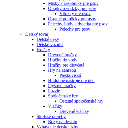
Misky a zásobníky pre psov
Obojky a vôdzky pre psov
Vôdzky pre psov
Ostatné pomôcky pre psov
Pelechy, búdy a dvierka pre psov
Pelechy pre psov
Detský tovar
Detské deky
Detské vozidlá
Hračky
Drevené hračky
Hračky do vody
Hračky pre dievčatá
Hry na záhradu
Pieskoviská
Hudobné nástroje pre deti
Plyšové hračky
Puzzle
Spoločenské hry
Ostatné spoločenské hry
Vláčiky
Drevené vláčiky
Školské potreby
Boxy na desiatu
Vybavenie detskej izby