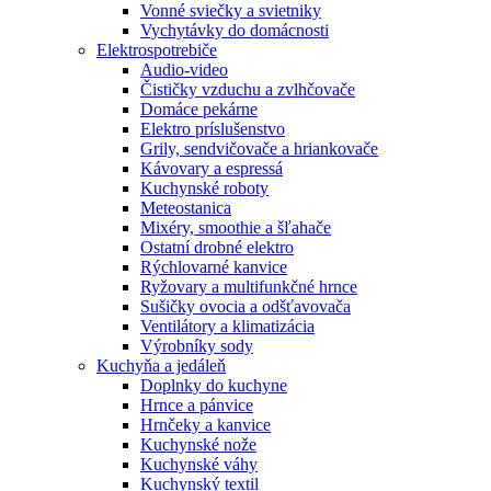
Vonné sviečky a svietniky
Vychytávky do domácnosti
Elektrospotrebiče
Audio-video
Čističky vzduchu a zvlhčovače
Domáce pekárne
Elektro príslušenstvo
Grily, sendvičovače a hriankovače
Kávovary a espressá
Kuchynské roboty
Meteostanica
Mixéry, smoothie a šľahače
Ostatní drobné elektro
Rýchlovarné kanvice
Ryžovary a multifunkčné hrnce
Sušičky ovocia a odšťavovača
Ventilátory a klimatizácia
Výrobníky sody
Kuchyňa a jedáleň
Doplnky do kuchyne
Hrnce a pánvice
Hrnčeky a kanvice
Kuchynské nože
Kuchynské váhy
Kuchynský textil