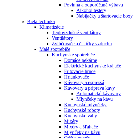
Povinná a odporúčaná výbava
Alkohol testery
Nabíjačky a štartovacie boxy
Biela technika
Klimatizácie
Teplovzdušné ventilátory
Ventilátory
Zvlhčovače a čističky vzduchu
Malé spotrebiče
Kuchynské spotrebiče
Domáce pekárne
Elektrické kuchynské krájače
Fritovacie hrnce
Hriankovače
Kávovary a espressá
Kávovary a príprava kávy
Automatické kávovary
Mlynčeky na kávu
Kuchynské mlynčeky
Kuchynské roboty
Kuchynské váhy
Mixéry
Mixéry a šľahače
Mlynčeky na kávu
Odšťavovače