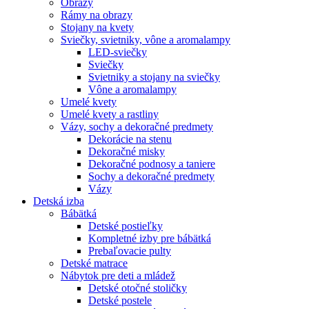
Obrazy
Rámy na obrazy
Stojany na kvety
Sviečky, svietniky, vône a aromalampy
LED-sviečky
Sviečky
Svietniky a stojany na sviečky
Vône a aromalampy
Umelé kvety
Umelé kvety a rastliny
Vázy, sochy a dekoračné predmety
Dekorácie na stenu
Dekoračné misky
Dekoračné podnosy a taniere
Sochy a dekoračné predmety
Vázy
Detská izba
Bábätká
Detské postieľky
Kompletné izby pre bábätká
Prebaľovacie pulty
Detské matrace
Nábytok pre deti a mládež
Detské otočné stoličky
Detské postele