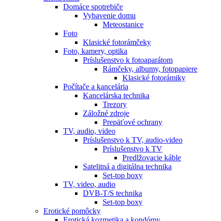
Domáce spotrebiče
Vybavenie domu
Meteostanice
Foto
Klasické fotorámčeky
Foto, kamery, optika
Príslušenstvo k fotoaparátom
Rámčeky, albumy, fotopapiere
Klasické fotorámiky
Počítače a kancelária
Kancelárska technika
Trezory
Záložné zdroje
Prepäťové ochrany
TV, audio, video
Príslušenstvo k TV, audio-video
Príslušenstvo k TV
Predlžovacie káble
Satelitná a digitálna technika
Set-top boxy
TV, video, audio
DVB-T/S technika
Set-top boxy
Erotické pomôcky
Erotická kozmetika a kondómy