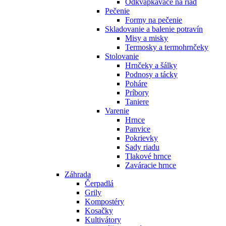
Odkvapkávače na riad
Pečenie
Formy na pečenie
Skladovanie a balenie potravín
Misy a misky
Termosky a termohrnčeky
Stolovanie
Hrnčeky a šálky
Podnosy a tácky
Poháre
Príbory
Taniere
Varenie
Hrnce
Panvice
Pokrievky
Sady riadu
Tlakové hrnce
Zaváracie hrnce
Záhrada
Čerpadlá
Grily
Kompostéry
Kosačky
Kultivátory