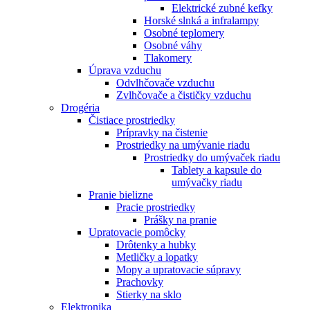
Elektrické zubné kefky
Horské slnká a infralampy
Osobné teplomery
Osobné váhy
Tlakomery
Úprava vzduchu
Odvlhčovače vzduchu
Zvlhčovače a čističky vzduchu
Drogéria
Čistiace prostriedky
Prípravky na čistenie
Prostriedky na umývanie riadu
Prostriedky do umývaček riadu
Tablety a kapsule do
umývačky riadu
Pranie bielizne
Pracie prostriedky
Prášky na pranie
Upratovacie pomôcky
Drôtenky a hubky
Metličky a lopatky
Mopy a upratovacie súpravy
Prachovky
Stierky na sklo
Elektronika