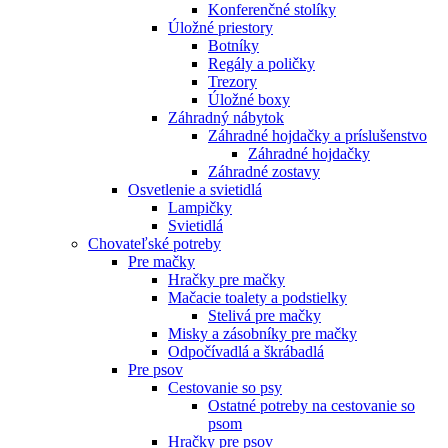
Konferenčné stolíky
Úložné priestory
Botníky
Regály a poličky
Trezory
Úložné boxy
Záhradný nábytok
Záhradné hojdačky a príslušenstvo
Záhradné hojdačky
Záhradné zostavy
Osvetlenie a svietidlá
Lampičky
Svietidlá
Chovateľské potreby
Pre mačky
Hračky pre mačky
Mačacie toalety a podstielky
Stelivá pre mačky
Misky a zásobníky pre mačky
Odpočívadlá a škrábadlá
Pre psov
Cestovanie so psy
Ostatné potreby na cestovanie so
psom
Hračky pre psov