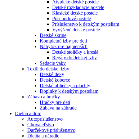
Atypické detské postele
Detské rozkladacie postele
Klasické detské postele
Poschodové postele
Príslušenstvo k detským posteliam
Vyvýšené detské postele
Detské skrine
Kompletné izby pre deti
Nábytok pre najmenších
Detské stoličky a kreslá
Regály do detskej izby
Sedacie vaky
Textil do detskej izby
Detské deky
Detské koberce
Detské obliečky a plachty
Doplnky k detským posteliam
Zábava a hračky
Hračky pre deti
Zábava na záhrade
Dielňa a dom
Autopríslušenstvo
Chovateľstvo
Darčekové príslušenstvo
Dielňa a náradie