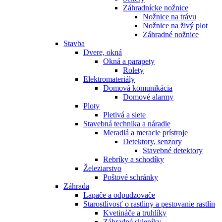
Záhradnícke nožnice
Nožnice na trávu
Nožnice na živý plot
Záhradné nožnice
Stavba
Dvere, okná
Okná a parapety
Rolety
Elektromateriály
Domová komunikácia
Domové alarmy
Ploty
Pletivá a siete
Stavebná technika a náradie
Meradlá a meracie prístroje
Detektory, senzory
Stavebné detektory
Rebríky a schodíky
Železiarstvo
Poštové schránky
Záhrada
Lapače a odpudzovače
Starostlivosť o rastliny a pestovanie rastlín
Kvetináče a truhlíky
Záhradné skleníky