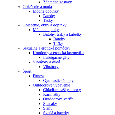
Záhradné zostavy
Oblečenie a móda
Módne doplnky
Batohy
Tašky
Oblečenie, obuv a doplnky
Módne doplnky
Batohy, tašky a kabelky
Batohy
Tašky
Sexuálne a erotické pomôcky
Kondomy a erotická kozmetika
Lubrigačné gély
Vibrátory a dildá
Vibrátory
Šport
Fitness
Gymnastické lopty
Outdoorové vybavenie
Chladiace tašky a boxy
Karimatky
Outdoorové variče
Spacáky
Stany
Svetlá a baterky