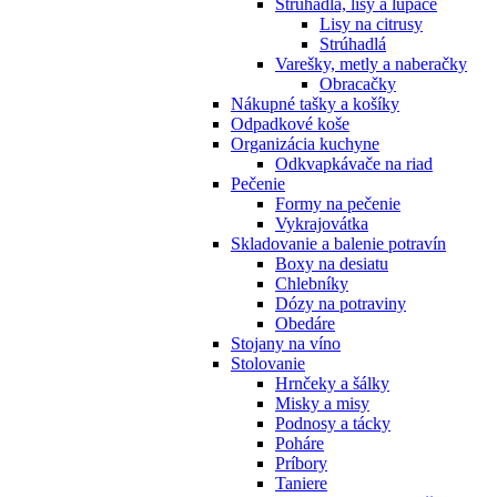
Strúhadlá, lisy a lúpače
Lisy na citrusy
Strúhadlá
Varešky, metly a naberačky
Obracačky
Nákupné tašky a košíky
Odpadkové koše
Organizácia kuchyne
Odkvapkávače na riad
Pečenie
Formy na pečenie
Vykrajovátka
Skladovanie a balenie potravín
Boxy na desiatu
Chlebníky
Dózy na potraviny
Obedáre
Stojany na víno
Stolovanie
Hrnčeky a šálky
Misky a misy
Podnosy a tácky
Poháre
Príbory
Taniere