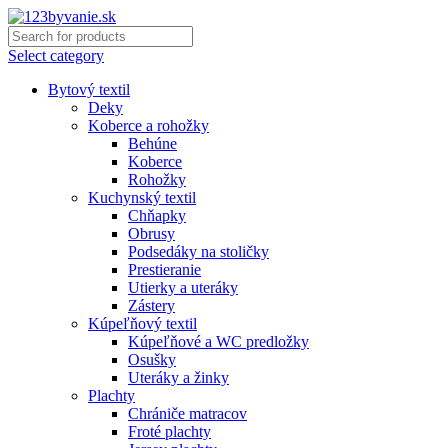
Select category
Bytový textil
Deky
Koberce a rohožky
Behúne
Koberce
Rohožky
Kuchynský textil
Chňapky
Obrusy
Podsedáky na stoličky
Prestieranie
Utierky a uteráky
Zástery
Kúpeľňový textil
Kúpeľňové a WC predložky
Osušky
Uteráky a žinky
Plachty
Chrániče matracov
Froté plachty