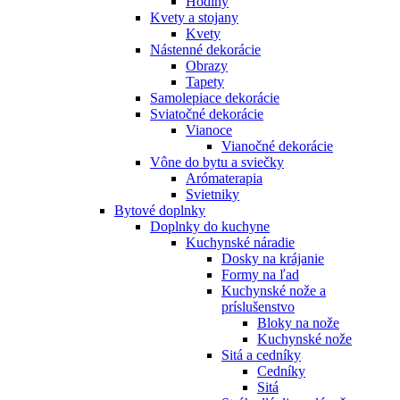
Hodiny
Kvety a stojany
Kvety
Nástenné dekorácie
Obrazy
Tapety
Samolepiace dekorácie
Sviatočné dekorácie
Vianoce
Vianočné dekorácie
Vône do bytu a sviečky
Arómaterapia
Svietniky
Bytové doplnky
Doplnky do kuchyne
Kuchynské náradie
Dosky na krájanie
Formy na ľad
Kuchynské nože a
príslušenstvo
Bloky na nože
Kuchynské nože
Sitá a cedníky
Cedníky
Sitá