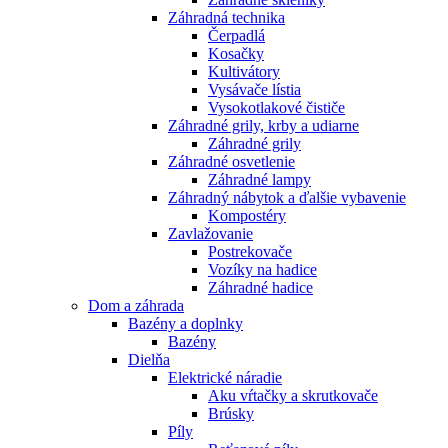
Záhradná technika
Čerpadlá
Kosačky
Kultivátory
Vysávače lístia
Vysokotlakové čističe
Záhradné grily, krby a udiarne
Záhradné grily
Záhradné osvetlenie
Záhradné lampy
Záhradný nábytok a ďalšie vybavenie
Kompostéry
Zavlažovanie
Postrekovače
Vozíky na hadice
Záhradné hadice
Dom a záhrada
Bazény a doplnky
Bazény
Dielňa
Elektrické náradie
Aku vŕtačky a skrutkovače
Brúsky
Píly