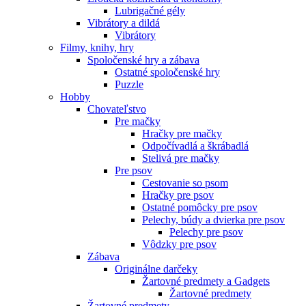
Lubrigačné gély
Vibrátory a dildá
Vibrátory
Filmy, knihy, hry
Spoločenské hry a zábava
Ostatné spoločenské hry
Puzzle
Hobby
Chovateľstvo
Pre mačky
Hračky pre mačky
Odpočívadlá a škrábadlá
Stelivá pre mačky
Pre psov
Cestovanie so psom
Hračky pre psov
Ostatné pomôcky pre psov
Pelechy, búdy a dvierka pre psov
Pelechy pre psov
Vôdzky pre psov
Zábava
Originálne darčeky
Žartovné predmety a Gadgets
Žartovné predmety
Žartovné predmety