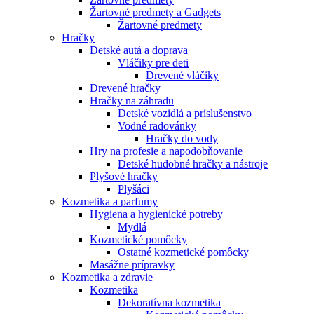
Žartovné predmety a Gadgets
Žartovné predmety
Hračky
Detské autá a doprava
Vláčiky pre deti
Drevené vláčiky
Drevené hračky
Hračky na záhradu
Detské vozidlá a príslušenstvo
Vodné radovánky
Hračky do vody
Hry na profesie a napodobňovanie
Detské hudobné hračky a nástroje
Plyšové hračky
Plyšáci
Kozmetika a parfumy
Hygiena a hygienické potreby
Mydlá
Kozmetické pomôcky
Ostatné kozmetické pomôcky
Masážne prípravky
Kozmetika a zdravie
Kozmetika
Dekoratívna kozmetika