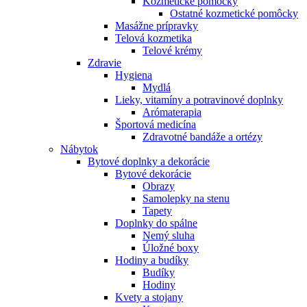
Kozmetické pomôcky
Ostatné kozmetické pomôcky
Masážne prípravky
Telová kozmetika
Telové krémy
Zdravie
Hygiena
Mydlá
Lieky, vitamíny a potravinové doplnky
Arómaterapia
Športová medicína
Zdravotné bandáže a ortézy
Nábytok
Bytové doplnky a dekorácie
Bytové dekorácie
Obrazy
Samolepky na stenu
Tapety
Doplnky do spálne
Nemý sluha
Úložné boxy
Hodiny a budíky
Budíky
Hodiny
Kvety a stojany