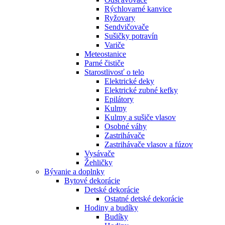
Rýchlovarné kanvice
Ryžovary
Sendvičovače
Sušičky potravín
Variče
Meteostanice
Parné čističe
Starostlivosť o telo
Elektrické deky
Elektrické zubné kefky
Epilátory
Kulmy
Kulmy a sušiče vlasov
Osobné váhy
Zastrihávače
Zastrihávače vlasov a fúzov
Vysávače
Žehličky
Bývanie a doplnky
Bytové dekorácie
Detské dekorácie
Ostatné detské dekorácie
Hodiny a budíky
Budíky