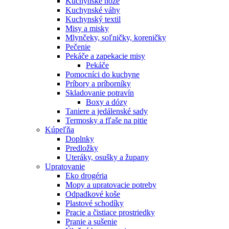
Kuchynské nože
Kuchynské váhy
Kuchynský textil
Misy a misky
Mlynčeky, soľničky, koreničky
Pečenie
Pekáče a zapekacie misy
Pekáče
Pomocníci do kuchyne
Príbory a príborníky
Skladovanie potravín
Boxy a dózy
Taniere a jedálenské sady
Termosky a fľaše na pitie
Kúpeľňa
Doplnky
Predložky
Uteráky, osušky a župany
Upratovanie
Eko drogéria
Mopy a upratovacie potreby
Odpadkové koše
Plastové schodíky
Pracie a čistiace prostriedky
Pranie a sušenie