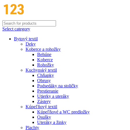
Select category
Bytový textil
Deky
Koberce a rohožky
Behúne
Koberce
Rohožky
Kuchynský textil
Chňapky
Obrusy
Podsedáky na stoličky
Prestieranie
Utierky a uteráky
Zástery
Kúpeľňový textil
Kúpeľňové a WC predložky
Osušky
Uteráky a žinky
Plachty