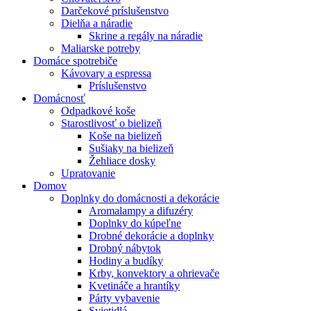
Darčekové príslušenstvo
Dielňa a náradie
Skrine a regály na náradie
Maliarske potreby
Domáce spotrebiče
Kávovary a espressa
Príslušenstvo
Domácnosť
Odpadkové koše
Starostlivosť o bielizeň
Koše na bielizeň
Sušiaky na bielizeň
Žehliace dosky
Upratovanie
Domov
Doplnky do domácnosti a dekorácie
Aromalampy a difuzéry
Doplnky do kúpeľne
Drobné dekorácie a doplnky
Drobný nábytok
Hodiny a budíky
Krby, konvektory a ohrievače
Kvetináče a hrantíky
Párty vybavenie
Svietidlá