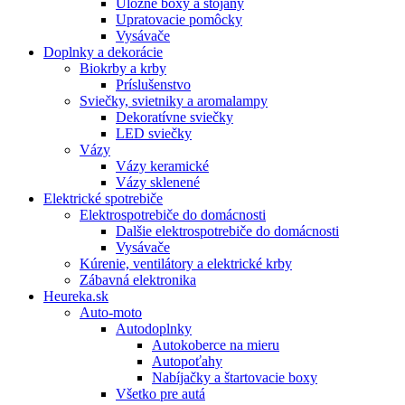
Úložné boxy a stojany
Upratovacie pomôcky
Vysávače
Doplnky a dekorácie
Biokrby a krby
Príslušenstvo
Sviečky, svietniky a aromalampy
Dekoratívne sviečky
LED sviečky
Vázy
Vázy keramické
Vázy sklenené
Elektrické spotrebiče
Elektrospotrebiče do domácnosti
Dalšie elektrospotrebiče do domácnosti
Vysávače
Kúrenie, ventilátory a elektrické krby
Zábavná elektronika
Heureka.sk
Auto-moto
Autodoplnky
Autokoberce na mieru
Autopoťahy
Nabíjačky a štartovacie boxy
Všetko pre autá