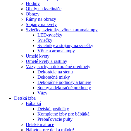
Hodiny
Obaly na kvetináče
Obrazy
Rámy na obrazy
Stojany na kvety
Sviečky, svietniky, vône a aromalampy
LED-sviečky
Sviečky
Svietniky a stojany na sviečky
Vône a aromalampy
Umelé kvety
Umelé kvety a rastliny
Vázy, sochy a dekoračné predmety
Dekorácie na stenu
Dekoračné misky
Dekoračné podnosy a taniere
Sochy a dekoračné predmety
Vázy
Detská izba
Bábätká
Detské postieľky
Kompletné izby pre bábätká
Prebaľovacie pulty
Detské matrace
Nábytok pre deti a mládež