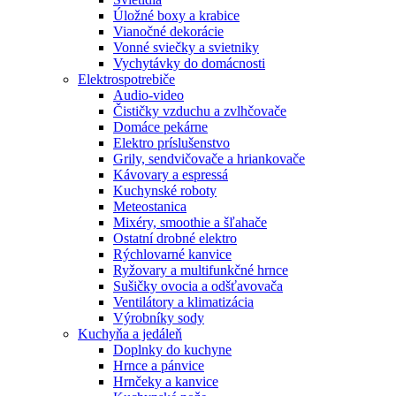
Úložné boxy a krabice
Vianočné dekorácie
Vonné sviečky a svietniky
Vychytávky do domácnosti
Elektrospotrebiče
Audio-video
Čističky vzduchu a zvlhčovače
Domáce pekárne
Elektro príslušenstvo
Grily, sendvičovače a hriankovače
Kávovary a espressá
Kuchynské roboty
Meteostanica
Mixéry, smoothie a šľahače
Ostatní drobné elektro
Rýchlovarné kanvice
Ryžovary a multifunkčné hrnce
Sušičky ovocia a odšťavovača
Ventilátory a klimatizácia
Výrobníky sody
Kuchyňa a jedáleň
Doplnky do kuchyne
Hrnce a pánvice
Hrnčeky a kanvice