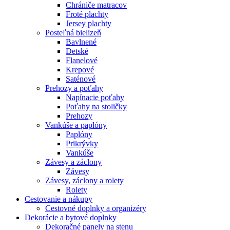
Chrániče matracov
Froté plachty
Jersey plachty
Posteľná bielizeň
Bavlnené
Detské
Flanelové
Krepové
Saténové
Prehozy a poťahy
Napínacie poťahy
Poťahy na stoličky
Prehozy
Vankúše a paplóny
Paplóny
Prikrývky
Vankúše
Závesy a záclony
Závesy
Závesy, záclony a rolety
Rolety
Cestovanie a nákupy
Cestovné doplnky a organizéry
Dekorácie a bytové doplnky
Dekoračné panely na stenu