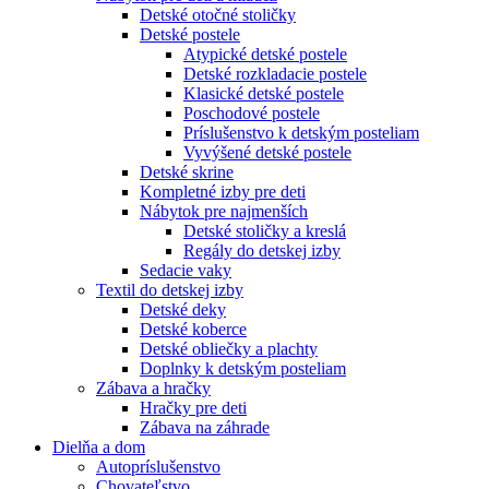
Detské otočné stoličky
Detské postele
Atypické detské postele
Detské rozkladacie postele
Klasické detské postele
Poschodové postele
Príslušenstvo k detským posteliam
Vyvýšené detské postele
Detské skrine
Kompletné izby pre deti
Nábytok pre najmenších
Detské stoličky a kreslá
Regály do detskej izby
Sedacie vaky
Textil do detskej izby
Detské deky
Detské koberce
Detské obliečky a plachty
Doplnky k detským posteliam
Zábava a hračky
Hračky pre deti
Zábava na záhrade
Dielňa a dom
Autopríslušenstvo
Chovateľstvo