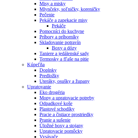
Misy a misky
Mlynčeky, soľničky, koreničky
Pečenie
Pekáče a zapekacie misy
Pekáče
Pomocníci do kuchyne
Príbory a príborníky
Skladovanie potravín
Boxy a dózy
Taniere a jedálenské sady
Termosky a fľaše na pitie
Kúpeľňa
Doplnky
Predložky
Uteráky, osušky a župany
Upratovanie
Eko drogéria
Mopy a upratovacie potreby
Odpadkové koše
Plastové schodíky
Pracie a čistiace prostriedky
Pranie a sušenie
Úložné boxy a stojany
Upratovacie pomôcky
Vysávače