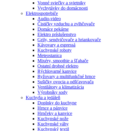
Vonné sviečky a svietniky
Vychytávky do domácnosti
Elektrospotrebiče
Audio-video
Čističky vzduchu a zvlhčovače
Domáce pekárne
Elektro príslušenstvo
Grily, sendvičovače a hriankovače
Kávovary a espressá
Kuchynské roboty
Meteostanica
Mixéry, smoothie a šľahače
Ostatní drobné elektro
Rýchlovarné kanvice
Ryžovary a multifunkčné hrnce
Sušičky ovocia a odšťavovača
Ventilátory a klimatizácia
Výrobníky sody
Kuchyňa a jedáleň
Doplnky do kuchyne
Hrnce a pánvice
Hrnčeky a kanvice
Kuchynské nože
Kuchynské váhy
Kuchynský textil