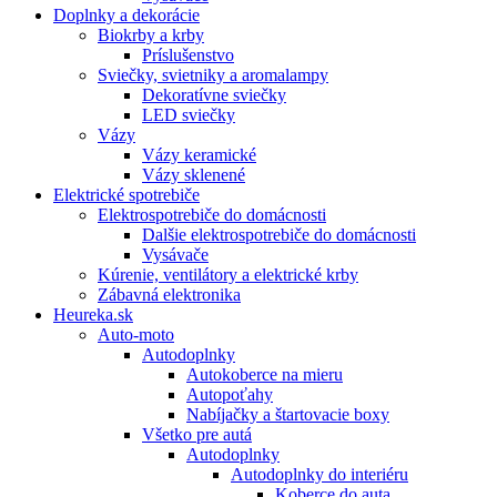
Doplnky a dekorácie
Biokrby a krby
Príslušenstvo
Sviečky, svietniky a aromalampy
Dekoratívne sviečky
LED sviečky
Vázy
Vázy keramické
Vázy sklenené
Elektrické spotrebiče
Elektrospotrebiče do domácnosti
Dalšie elektrospotrebiče do domácnosti
Vysávače
Kúrenie, ventilátory a elektrické krby
Zábavná elektronika
Heureka.sk
Auto-moto
Autodoplnky
Autokoberce na mieru
Autopoťahy
Nabíjačky a štartovacie boxy
Všetko pre autá
Autodoplnky
Autodoplnky do interiéru
Koberce do auta