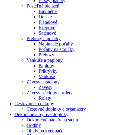
Jersey plachty
Posteľná bielizeň
Bavlnené
Detské
Flanelové
Krepové
Saténové
Prehozy a poťahy
Napínacie poťahy
Poťahy na stoličky
Prehozy
Vankúše a paplóny
Paplóny
Prikrývky
Vankúše
Závesy a záclony
Závesy
Závesy, záclony a rolety
Rolety
Cestovanie a nákupy
Cestovné doplnky a organizéry
Dekorácie a bytové doplnky
Dekoračné panely na stenu
Hodiny
Obaly na kvetináče