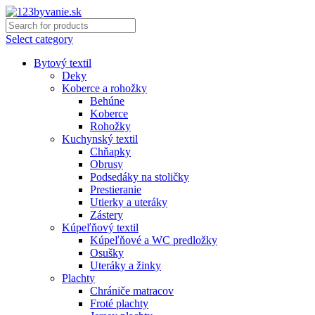
Select category
Bytový textil
Deky
Koberce a rohožky
Behúne
Koberce
Rohožky
Kuchynský textil
Chňapky
Obrusy
Podsedáky na stoličky
Prestieranie
Utierky a uteráky
Zástery
Kúpeľňový textil
Kúpeľňové a WC predložky
Osušky
Uteráky a žinky
Plachty
Chrániče matracov
Froté plachty