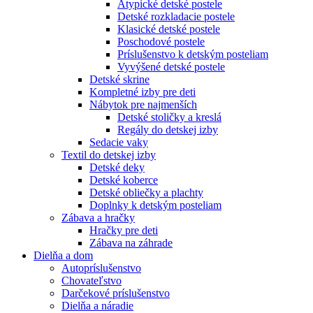
Atypické detské postele
Detské rozkladacie postele
Klasické detské postele
Poschodové postele
Príslušenstvo k detským posteliam
Vyvýšené detské postele
Detské skrine
Kompletné izby pre deti
Nábytok pre najmenších
Detské stoličky a kreslá
Regály do detskej izby
Sedacie vaky
Textil do detskej izby
Detské deky
Detské koberce
Detské obliečky a plachty
Doplnky k detským posteliam
Zábava a hračky
Hračky pre deti
Zábava na záhrade
Dielňa a dom
Autopríslušenstvo
Chovateľstvo
Darčekové príslušenstvo
Dielňa a náradie