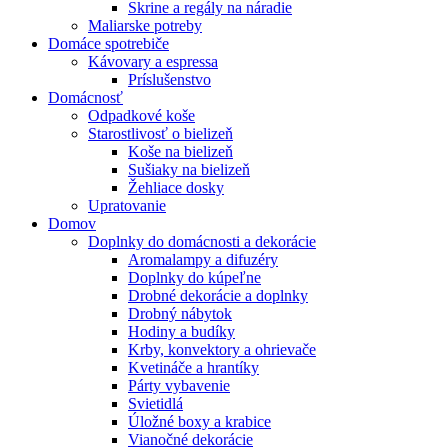
Skrine a regály na náradie
Maliarske potreby
Domáce spotrebiče
Kávovary a espressa
Príslušenstvo
Domácnosť
Odpadkové koše
Starostlivosť o bielizeň
Koše na bielizeň
Sušiaky na bielizeň
Žehliace dosky
Upratovanie
Domov
Doplnky do domácnosti a dekorácie
Aromalampy a difuzéry
Doplnky do kúpeľne
Drobné dekorácie a doplnky
Drobný nábytok
Hodiny a budíky
Krby, konvektory a ohrievače
Kvetináče a hrantíky
Párty vybavenie
Svietidlá
Úložné boxy a krabice
Vianočné dekorácie