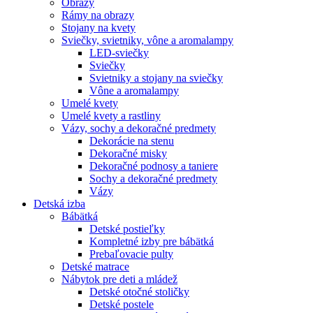
Obrazy
Rámy na obrazy
Stojany na kvety
Sviečky, svietniky, vône a aromalampy
LED-sviečky
Sviečky
Svietniky a stojany na sviečky
Vône a aromalampy
Umelé kvety
Umelé kvety a rastliny
Vázy, sochy a dekoračné predmety
Dekorácie na stenu
Dekoračné misky
Dekoračné podnosy a taniere
Sochy a dekoračné predmety
Vázy
Detská izba
Bábätká
Detské postieľky
Kompletné izby pre bábätká
Prebaľovacie pulty
Detské matrace
Nábytok pre deti a mládež
Detské otočné stoličky
Detské postele