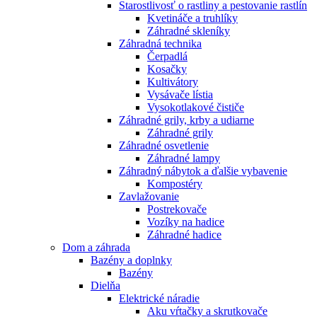
Starostlivosť o rastliny a pestovanie rastlín
Kvetináče a truhlíky
Záhradné skleníky
Záhradná technika
Čerpadlá
Kosačky
Kultivátory
Vysávače lístia
Vysokotlakové čističe
Záhradné grily, krby a udiarne
Záhradné grily
Záhradné osvetlenie
Záhradné lampy
Záhradný nábytok a ďalšie vybavenie
Kompostéry
Zavlažovanie
Postrekovače
Vozíky na hadice
Záhradné hadice
Dom a záhrada
Bazény a doplnky
Bazény
Dielňa
Elektrické náradie
Aku vŕtačky a skrutkovače