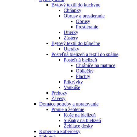
Bytový textil do kuchyne
Chňapky
Obrusy a prestieranie
Obrusy
Prestieranie
Utierky
Zástery
Bytový textil do kúpeľne
Uteráky
Posteľná bielizeň a textil do spálne
Posteľná bielizeň
Chrániče na matrace
Obliečky
Plachty
Prikrývky
Vankúše
Prehozy
Závesy
Domáce potreby a upratovanie
Pranie a žehlenie
Koše na bielizeň
Sušiaky na bielizeň
Žehliace dosky
Koberce a koberčeky
Nábytok