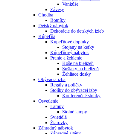
Vankúše
Závesy
Chodba
Botníky
Detský nábytok
Dekorácie do detských izieb
Kúpeľňa
Kúpeľňové doplnky
Stojany na kefky
Kúpeľňový nábytok
Pranie a žehlenie
Koše na bielizeň
Sušiaky na bielizeň
Žehliace dosky
Obývacia izba
Regály a poličky
Stolíky do obývacej izby
Konferenčné stolíky
Osvetlenie
Lampy
Stolné lampy
Svietidlá
Žiarovky
Záhradný nábytok
Záhradné altány