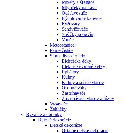
Mixéry a šľahače
Mlynčeky na kávu
Odšťavovače
Rýchlovarné kanvice
Ryžovary
Sendvičovače
Sušičky potravín
Variče
Meteostanice
Parné čističe
Starostlivosť o telo
Elektrické deky
Elektrické zubné kefky
Epilátory
Kulmy
Kulmy a sušiče vlasov
Osobné váhy
Zastrihávače
Zastrihávače vlasov a fúzov
Vysávače
Žehličky
Bývanie a doplnky
Bytové dekorácie
Detské dekorácie
Ostatné detské dekorácie