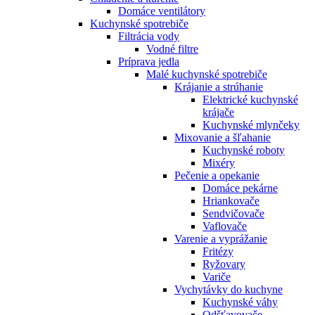
Domáce ventilátory
Kuchynské spotrebiče
Filtrácia vody
Vodné filtre
Príprava jedla
Malé kuchynské spotrebiče
Krájanie a strúhanie
Elektrické kuchynské
krájače
Kuchynské mlynčeky
Mixovanie a šľahanie
Kuchynské roboty
Mixéry
Pečenie a opekanie
Domáce pekárne
Hriankovače
Sendvičovače
Vaflovače
Varenie a vyprážanie
Fritézy
Ryžovary
Variče
Vychytávky do kuchyne
Kuchynské váhy
Odšťavovače