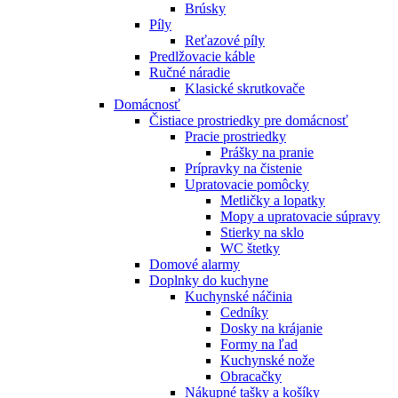
Brúsky
Píly
Reťazové píly
Predlžovacie káble
Ručné náradie
Klasické skrutkovače
Domácnosť
Čistiace prostriedky pre domácnosť
Pracie prostriedky
Prášky na pranie
Prípravky na čistenie
Upratovacie pomôcky
Metličky a lopatky
Mopy a upratovacie súpravy
Stierky na sklo
WC štetky
Domové alarmy
Doplnky do kuchyne
Kuchynské náčinia
Cedníky
Dosky na krájanie
Formy na ľad
Kuchynské nože
Obracačky
Nákupné tašky a košíky