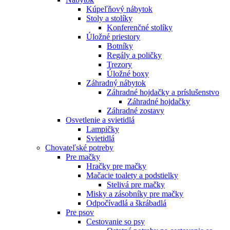
Kúpeľňový nábytok
Stoly a stolíky
Konferenčné stolíky
Úložné priestory
Botníky
Regály a poličky
Trezory
Úložné boxy
Záhradný nábytok
Záhradné hojdačky a príslušenstvo
Záhradné hojdačky
Záhradné zostavy
Osvetlenie a svietidlá
Lampičky
Svietidlá
Chovateľské potreby
Pre mačky
Hračky pre mačky
Mačacie toalety a podstielky
Stelivá pre mačky
Misky a zásobníky pre mačky
Odpočívadlá a škrábadlá
Pre psov
Cestovanie so psy