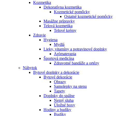
Kozmetika
Dekoratívna kozmetika
Kozmetické pomôcky
Ostatné kozmetické pomôcky
Masážne prípravky
Telová kozmetika
Telové krémy
Zdravie
Hygiena
Mydlá
Lieky, vitamíny a potravinové doplnky
Arómaterapia
Športová medicína
Zdravotné bandáže a ortézy
Nábytok
Bytové doplnky a dekorácie
Bytové dekorácie
Obrazy
Samolepky na stenu
Tapety
Doplnky do spálne
Nemý sluha
Úložné boxy
Hodiny a budíky
Budíky