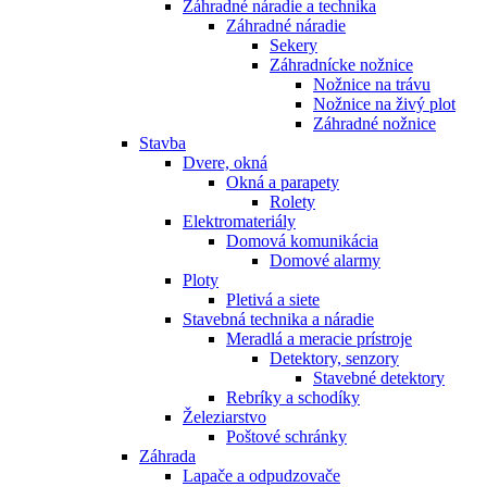
Záhradné náradie a technika
Záhradné náradie
Sekery
Záhradnícke nožnice
Nožnice na trávu
Nožnice na živý plot
Záhradné nožnice
Stavba
Dvere, okná
Okná a parapety
Rolety
Elektromateriály
Domová komunikácia
Domové alarmy
Ploty
Pletivá a siete
Stavebná technika a náradie
Meradlá a meracie prístroje
Detektory, senzory
Stavebné detektory
Rebríky a schodíky
Železiarstvo
Poštové schránky
Záhrada
Lapače a odpudzovače