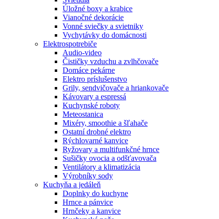
Úložné boxy a krabice
Vianočné dekorácie
Vonné sviečky a svietniky
Vychytávky do domácnosti
Elektrospotrebiče
Audio-video
Čističky vzduchu a zvlhčovače
Domáce pekárne
Elektro príslušenstvo
Grily, sendvičovače a hriankovače
Kávovary a espressá
Kuchynské roboty
Meteostanica
Mixéry, smoothie a šľahače
Ostatní drobné elektro
Rýchlovarné kanvice
Ryžovary a multifunkčné hrnce
Sušičky ovocia a odšťavovača
Ventilátory a klimatizácia
Výrobníky sody
Kuchyňa a jedáleň
Doplnky do kuchyne
Hrnce a pánvice
Hrnčeky a kanvice