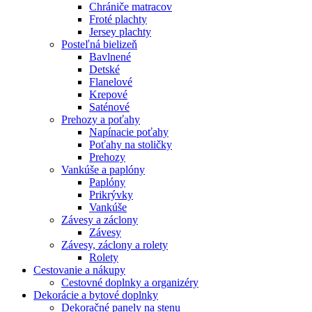
Chrániče matracov
Froté plachty
Jersey plachty
Posteľná bielizeň
Bavlnené
Detské
Flanelové
Krepové
Saténové
Prehozy a poťahy
Napínacie poťahy
Poťahy na stoličky
Prehozy
Vankúše a paplóny
Paplóny
Prikrývky
Vankúše
Závesy a záclony
Závesy
Závesy, záclony a rolety
Rolety
Cestovanie a nákupy
Cestovné doplnky a organizéry
Dekorácie a bytové doplnky
Dekoračné panely na stenu