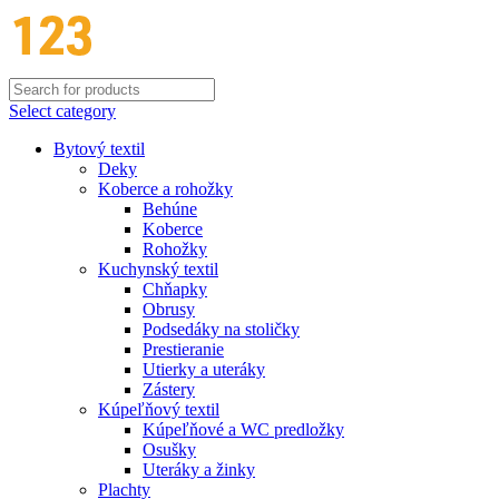
Select category
Bytový textil
Deky
Koberce a rohožky
Behúne
Koberce
Rohožky
Kuchynský textil
Chňapky
Obrusy
Podsedáky na stoličky
Prestieranie
Utierky a uteráky
Zástery
Kúpeľňový textil
Kúpeľňové a WC predložky
Osušky
Uteráky a žinky
Plachty