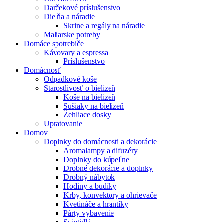
Darčekové príslušenstvo
Dielňa a náradie
Skrine a regály na náradie
Maliarske potreby
Domáce spotrebiče
Kávovary a espressa
Príslušenstvo
Domácnosť
Odpadkové koše
Starostlivosť o bielizeň
Koše na bielizeň
Sušiaky na bielizeň
Žehliace dosky
Upratovanie
Domov
Doplnky do domácnosti a dekorácie
Aromalampy a difuzéry
Doplnky do kúpeľne
Drobné dekorácie a doplnky
Drobný nábytok
Hodiny a budíky
Krby, konvektory a ohrievače
Kvetináče a hrantíky
Párty vybavenie
Svietidlá