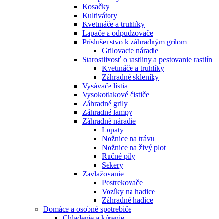
Kosačky
Kultivátory
Kvetináče a truhlíky
Lapače a odpudzovače
Príslušenstvo k záhradným grilom
Grilovacie náradie
Starostlivosť o rastliny a pestovanie rastlín
Kvetináče a truhlíky
Záhradné skleníky
Vysávače lístia
Vysokotlakové čističe
Záhradné grily
Záhradné lampy
Záhradné náradie
Lopaty
Nožnice na trávu
Nožnice na živý plot
Ručné píly
Sekery
Zavlažovanie
Postrekovače
Vozíky na hadice
Záhradné hadice
Domáce a osobné spotrebiče
Chladenie a kúrenie