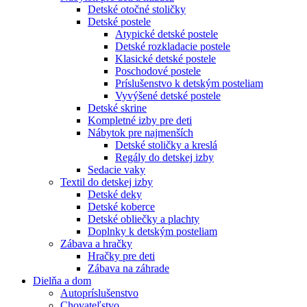
Detské otočné stoličky
Detské postele
Atypické detské postele
Detské rozkladacie postele
Klasické detské postele
Poschodové postele
Príslušenstvo k detským posteliam
Vyvýšené detské postele
Detské skrine
Kompletné izby pre deti
Nábytok pre najmenších
Detské stoličky a kreslá
Regály do detskej izby
Sedacie vaky
Textil do detskej izby
Detské deky
Detské koberce
Detské obliečky a plachty
Doplnky k detským posteliam
Zábava a hračky
Hračky pre deti
Zábava na záhrade
Dielňa a dom
Autopríslušenstvo
Chovateľstvo