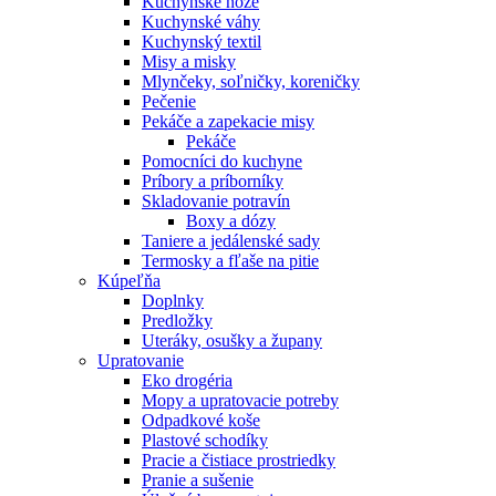
Kuchynské nože
Kuchynské váhy
Kuchynský textil
Misy a misky
Mlynčeky, soľničky, koreničky
Pečenie
Pekáče a zapekacie misy
Pekáče
Pomocníci do kuchyne
Príbory a príborníky
Skladovanie potravín
Boxy a dózy
Taniere a jedálenské sady
Termosky a fľaše na pitie
Kúpeľňa
Doplnky
Predložky
Uteráky, osušky a župany
Upratovanie
Eko drogéria
Mopy a upratovacie potreby
Odpadkové koše
Plastové schodíky
Pracie a čistiace prostriedky
Pranie a sušenie