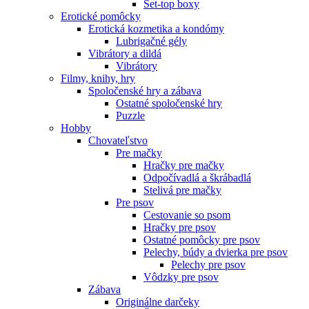
Set-top boxy
Erotické pomôcky
Erotická kozmetika a kondómy
Lubrigačné gély
Vibrátory a dildá
Vibrátory
Filmy, knihy, hry
Spoločenské hry a zábava
Ostatné spoločenské hry
Puzzle
Hobby
Chovateľstvo
Pre mačky
Hračky pre mačky
Odpočívadlá a škrábadlá
Stelivá pre mačky
Pre psov
Cestovanie so psom
Hračky pre psov
Ostatné pomôcky pre psov
Pelechy, búdy a dvierka pre psov
Pelechy pre psov
Vôdzky pre psov
Zábava
Originálne darčeky