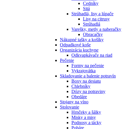
Cedníky
Sitá
Strúhadlá, lisy a lúpače
Lisy na citrusy
Strúhadlá
Varešky, metly a naberačky
Obracačky
Nákupné tašky a košíky
Odpadkové koše
Organizácia kuchyne
Odkvapkávače na riad
Pečenie
Formy na pečenie
Vykrajovátka
Skladovanie a balenie potravín
Boxy na desiatu
Chlebníky
Dózy na potraviny
Obedáre
Stojany na víno
Stolovanie
Hrnčeky a šálky
Misky a misy
Podnosy a tácky
Poháre