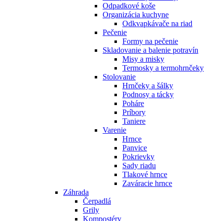
Odpadkové koše
Organizácia kuchyne
Odkvapkávače na riad
Pečenie
Formy na pečenie
Skladovanie a balenie potravín
Misy a misky
Termosky a termohrnčeky
Stolovanie
Hrnčeky a šálky
Podnosy a tácky
Poháre
Príbory
Taniere
Varenie
Hrnce
Panvice
Pokrievky
Sady riadu
Tlakové hrnce
Zaváracie hrnce
Záhrada
Čerpadlá
Grily
Kompostéry