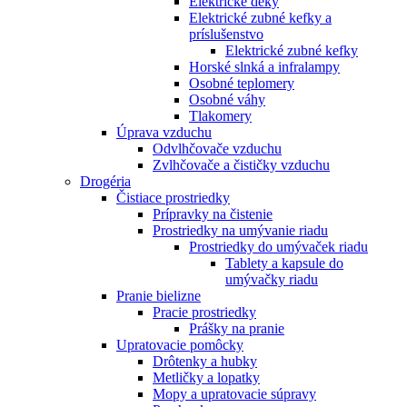
Elektrické deky
Elektrické zubné kefky a
príslušenstvo
Elektrické zubné kefky
Horské slnká a infralampy
Osobné teplomery
Osobné váhy
Tlakomery
Úprava vzduchu
Odvlhčovače vzduchu
Zvlhčovače a čističky vzduchu
Drogéria
Čistiace prostriedky
Prípravky na čistenie
Prostriedky na umývanie riadu
Prostriedky do umývaček riadu
Tablety a kapsule do
umývačky riadu
Pranie bielizne
Pracie prostriedky
Prášky na pranie
Upratovacie pomôcky
Drôtenky a hubky
Metličky a lopatky
Mopy a upratovacie súpravy