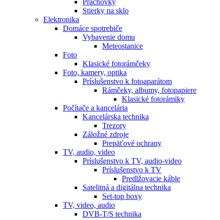
Prachovky
Stierky na sklo
Elektronika
Domáce spotrebiče
Vybavenie domu
Meteostanice
Foto
Klasické fotorámčeky
Foto, kamery, optika
Príslušenstvo k fotoaparátom
Rámčeky, albumy, fotopapiere
Klasické fotorámiky
Počítače a kancelária
Kancelárska technika
Trezory
Záložné zdroje
Prepäťové ochrany
TV, audio, video
Príslušenstvo k TV, audio-video
Príslušenstvo k TV
Predlžovacie káble
Satelitná a digitálna technika
Set-top boxy
TV, video, audio
DVB-T/S technika