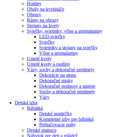
Hodiny
Obaly na kvetináče
Obrazy
Rámy na obrazy
Stojany na kvety
Sviečky, svietniky, vône a aromalampy
LED-sviečky
Sviečky
Svietniky a stojany na sviečky
Vône a aromalampy
Umelé kvety
Umelé kvety a rastliny
Vázy, sochy a dekoračné predmety
Dekorácie na stenu
Dekoračné misky
Dekoračné podnosy a taniere
Sochy a dekoračné predmety
Vázy
Detská izba
Bábätká
Detské postieľky
Kompletné izby pre bábätká
Prebaľovacie pulty
Detské matrace
Nábytok pre deti a mládež