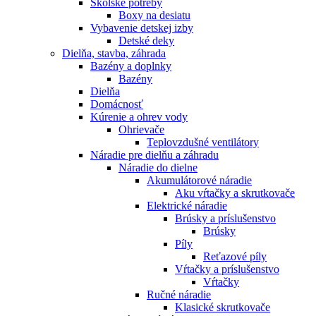
Školské potreby
Boxy na desiatu
Vybavenie detskej izby
Detské deky
Dielňa, stavba, záhrada
Bazény a doplnky
Bazény
Dielňa
Domácnosť
Kúrenie a ohrev vody
Ohrievače
Teplovzdušné ventilátory
Náradie pre dielňu a záhradu
Náradie do dielne
Akumulátorové náradie
Aku vŕtačky a skrutkovače
Elektrické náradie
Brúsky a príslušenstvo
Brúsky
Píly
Reťazové píly
Vŕtačky a príslušenstvo
Vŕtačky
Ručné náradie
Klasické skrutkovače