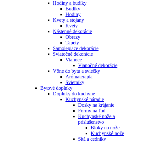
Hodiny a budíky
Budíky
Hodiny
Kvety a stojany
Kvety
Nástenné dekorácie
Obrazy
Tapety
Samolepiace dekorácie
Sviatočné dekorácie
Vianoce
Vianočné dekorácie
Vône do bytu a sviečky
Arómaterapia
Svietniky
Bytové doplnky
Doplnky do kuchyne
Kuchynské náradie
Dosky na krájanie
Formy na ľad
Kuchynské nože a
príslušenstvo
Bloky na nože
Kuchynské nože
Sitá a cedníky