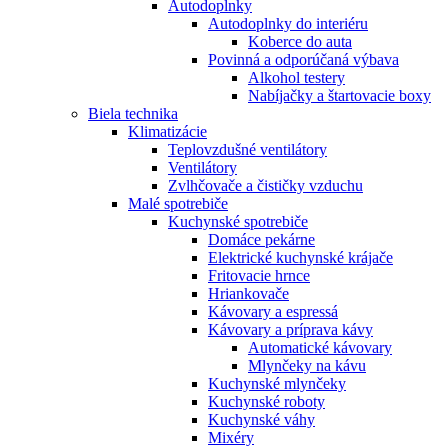
Autodoplnky
Autodoplnky do interiéru
Koberce do auta
Povinná a odporúčaná výbava
Alkohol testery
Nabíjačky a štartovacie boxy
Biela technika
Klimatizácie
Teplovzdušné ventilátory
Ventilátory
Zvlhčovače a čističky vzduchu
Malé spotrebiče
Kuchynské spotrebiče
Domáce pekárne
Elektrické kuchynské krájače
Fritovacie hrnce
Hriankovače
Kávovary a espressá
Kávovary a príprava kávy
Automatické kávovary
Mlynčeky na kávu
Kuchynské mlynčeky
Kuchynské roboty
Kuchynské váhy
Mixéry