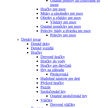
Ostatné potreby na cestovanie so
psom
Hračky pre psov
Misky a zásobníky pre psov
Obojky a vôdzky pre psov
Vôdzky pre psov
Ostatné pomôcky pre psov
Pelechy, búdy a dvierka pre psov
Pelechy pre psov
Detský tovar
Detské deky
Detské vozidlá
Hračky
Drevené hračky
Hračky do vody
Hračky pre dievčatá
Hry na záhradu
Pieskoviská
Hudobné nástroje pre deti
Plyšové hračky
Puzzle
Spoločenské hry
Ostatné spoločenské hry
Vláčiky
Drevené vláčiky