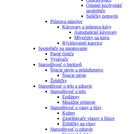
Ostatné kuchynské
spotrebiče
Sušičky potravín
Príprava nápojov
Kávovary a príprava kávy
Automatické kávovary
Mlynčeky na kávu
Rýchlovarné kanvice
Spotrebiče na upratovanie
Parné čističe
Vysávače
Starostlivosť o bielizeň
Šijacie stroje a príslušenstvo
Šijacie stroje
Žehličky
Starostlivosť o telo a zdravie
Starostlivosť o telo
Epilátory
Masážne prístroje
Starostlivosť o vlasy a fúzy
Kulmy
Zastrihávače vlasov a fúzov
Žehličky na vlasy
Starostlivosť o zdravie