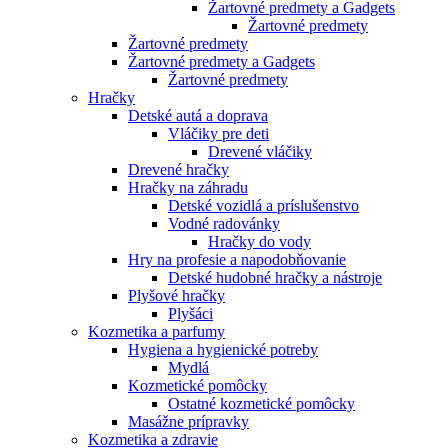
Žartovné predmety a Gadgets
Žartovné predmety
Žartovné predmety
Žartovné predmety a Gadgets
Žartovné predmety
Hračky
Detské autá a doprava
Vláčiky pre deti
Drevené vláčiky
Drevené hračky
Hračky na záhradu
Detské vozidlá a príslušenstvo
Vodné radovánky
Hračky do vody
Hry na profesie a napodobňovanie
Detské hudobné hračky a nástroje
Plyšové hračky
Plyšáci
Kozmetika a parfumy
Hygiena a hygienické potreby
Mydlá
Kozmetické pomôcky
Ostatné kozmetické pomôcky
Masážne prípravky
Kozmetika a zdravie