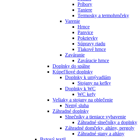
Príbory
Taniere
Termosky a termohrnčeky
Varenie
Hrnce
Panvice
Pokrievky
Súpravy riadu
Tlakové hrnce
Zaváranie
Zaváracie hrnce
Doplnky do spálne
Kúpeľňové doplnky
Doplnky k umývadlám
Stojany na kefky
Doplnky k WC
WC kefy
Vešiaky a stojany na oblečenie
Nemý sluha
Záhradné doplnky
Slnečníky a tieniace vybavenie
Záhradné slnečníky a doplnky
Záhradné domčeky, altány, pergoly
Záhradné stany a altány
Bytový textil