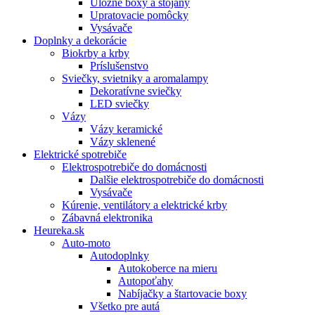
Úložné boxy a stojany
Upratovacie pomôcky
Vysávače
Doplnky a dekorácie
Biokrby a krby
Príslušenstvo
Sviečky, svietniky a aromalampy
Dekoratívne sviečky
LED sviečky
Vázy
Vázy keramické
Vázy sklenené
Elektrické spotrebiče
Elektrospotrebiče do domácnosti
Dalšie elektrospotrebiče do domácnosti
Vysávače
Kúrenie, ventilátory a elektrické krby
Zábavná elektronika
Heureka.sk
Auto-moto
Autodoplnky
Autokoberce na mieru
Autopoťahy
Nabíjačky a štartovacie boxy
Všetko pre autá