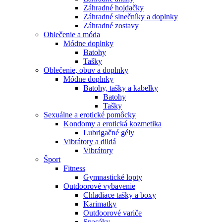
Záhradné hojdačky
Záhradné slnečníky a doplnky
Záhradné zostavy
Oblečenie a móda
Módne doplnky
Batohy
Tašky
Oblečenie, obuv a doplnky
Módne doplnky
Batohy, tašky a kabelky
Batohy
Tašky
Sexuálne a erotické pomôcky
Kondomy a erotická kozmetika
Lubrigačné gély
Vibrátory a dildá
Vibrátory
Šport
Fitness
Gymnastické lopty
Outdoorové vybavenie
Chladiace tašky a boxy
Karimatky
Outdoorové variče
Spacáky