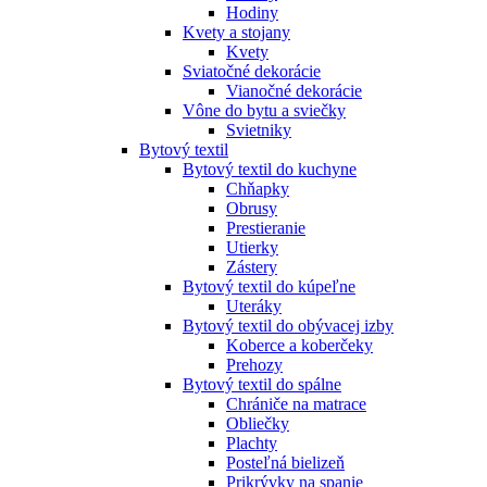
Hodiny
Kvety a stojany
Kvety
Sviatočné dekorácie
Vianočné dekorácie
Vône do bytu a sviečky
Svietniky
Bytový textil
Bytový textil do kuchyne
Chňapky
Obrusy
Prestieranie
Utierky
Zástery
Bytový textil do kúpeľne
Uteráky
Bytový textil do obývacej izby
Koberce a koberčeky
Prehozy
Bytový textil do spálne
Chrániče na matrace
Obliečky
Plachty
Posteľná bielizeň
Prikrývky na spanie