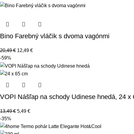
Bino Farebný vláčik s dvoma vagónmi
20,49
€
12,49
€
-59%
VOPI Nášľap na schody Udinese hnedá, 24 x
13,49
€
5,49
€
-35%