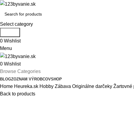
Select category
Search
0
Wishlist
Menu
0
Wishlist
Browse Categories
BLOG
ZOZNAM VÝROBCOV
SHOP
Home
Heureka.sk
Hobby
Zábava
Originálne darčeky
Žartovné
Back to products
-27%
Click to enlarge