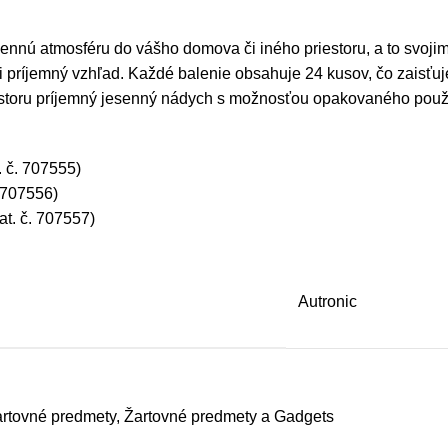
ennú atmosféru do vášho domova či iného priestoru, a to svojim
príjemný vzhľad. Každé balenie obsahuje 24 kusov, čo zaisťuje
toru príjemný jesenný nádych s možnosťou opakovaného použitia,
. č. 707555)
. 707556)
at. č. 707557)
Autronic
rtovné predmety
,
Žartovné predmety a Gadgets