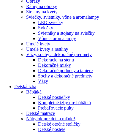
Obrazy
Rámy na obrazy
Stojany na kvety
Sviečky, svietniky, vône a aromalampy
LED-sviečky
Sviečky
Svietniky a stojany na sviečky
Vône a aromalampy
Umelé kvety
Umelé kvety a rastliny
Vázy, sochy a dekoračné predmety
Dekorácie na stenu
Dekoračné misky
Dekoračné podnosy a taniere
Sochy a dekoračné predmety
Vázy
Detská izba
Bábätká
Detské postieľky
Kompletné izby pre bábätká
Prebaľovacie pulty
Detské matrace
Nábytok pre deti a mládež
Detské otočné stoličky
Detské postele