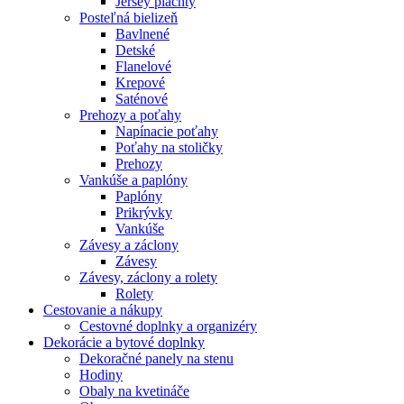
Jersey plachty
Posteľná bielizeň
Bavlnené
Detské
Flanelové
Krepové
Saténové
Prehozy a poťahy
Napínacie poťahy
Poťahy na stoličky
Prehozy
Vankúše a paplóny
Paplóny
Prikrývky
Vankúše
Závesy a záclony
Závesy
Závesy, záclony a rolety
Rolety
Cestovanie a nákupy
Cestovné doplnky a organizéry
Dekorácie a bytové doplnky
Dekoračné panely na stenu
Hodiny
Obaly na kvetináče