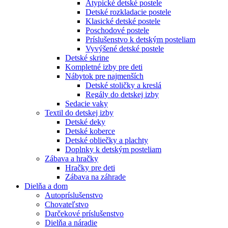
Atypické detské postele
Detské rozkladacie postele
Klasické detské postele
Poschodové postele
Príslušenstvo k detským posteliam
Vyvýšené detské postele
Detské skrine
Kompletné izby pre deti
Nábytok pre najmenších
Detské stoličky a kreslá
Regály do detskej izby
Sedacie vaky
Textil do detskej izby
Detské deky
Detské koberce
Detské obliečky a plachty
Doplnky k detským posteliam
Zábava a hračky
Hračky pre deti
Zábava na záhrade
Dielňa a dom
Autopríslušenstvo
Chovateľstvo
Darčekové príslušenstvo
Dielňa a náradie