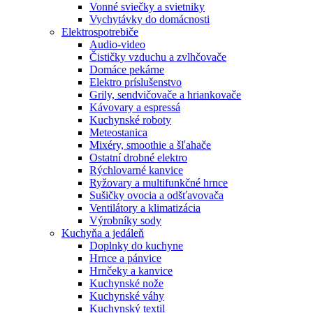
Vonné sviečky a svietniky
Vychytávky do domácnosti
Elektrospotrebiče
Audio-video
Čističky vzduchu a zvlhčovače
Domáce pekárne
Elektro príslušenstvo
Grily, sendvičovače a hriankovače
Kávovary a espressá
Kuchynské roboty
Meteostanica
Mixéry, smoothie a šľahače
Ostatní drobné elektro
Rýchlovarné kanvice
Ryžovary a multifunkčné hrnce
Sušičky ovocia a odšťavovača
Ventilátory a klimatizácia
Výrobníky sody
Kuchyňa a jedáleň
Doplnky do kuchyne
Hrnce a pánvice
Hrnčeky a kanvice
Kuchynské nože
Kuchynské váhy
Kuchynský textil