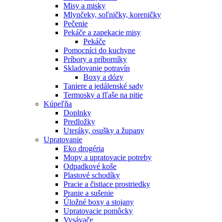
Misy a misky
Mlynčeky, soľničky, koreničky
Pečenie
Pekáče a zapekacie misy
Pekáče
Pomocníci do kuchyne
Príbory a príborníky
Skladovanie potravín
Boxy a dózy
Taniere a jedálenské sady
Termosky a fľaše na pitie
Kúpeľňa
Doplnky
Predložky
Uteráky, osušky a župany
Upratovanie
Eko drogéria
Mopy a upratovacie potreby
Odpadkové koše
Plastové schodíky
Pracie a čistiace prostriedky
Pranie a sušenie
Úložné boxy a stojany
Upratovacie pomôcky
Vysávače