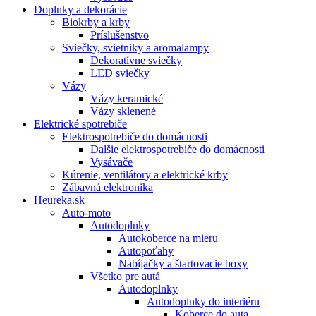
Doplnky a dekorácie
Biokrby a krby
Príslušenstvo
Sviečky, svietniky a aromalampy
Dekoratívne sviečky
LED sviečky
Vázy
Vázy keramické
Vázy sklenené
Elektrické spotrebiče
Elektrospotrebiče do domácnosti
Dalšie elektrospotrebiče do domácnosti
Vysávače
Kúrenie, ventilátory a elektrické krby
Zábavná elektronika
Heureka.sk
Auto-moto
Autodoplnky
Autokoberce na mieru
Autopoťahy
Nabíjačky a štartovacie boxy
Všetko pre autá
Autodoplnky
Autodoplnky do interiéru
Koberce do auta