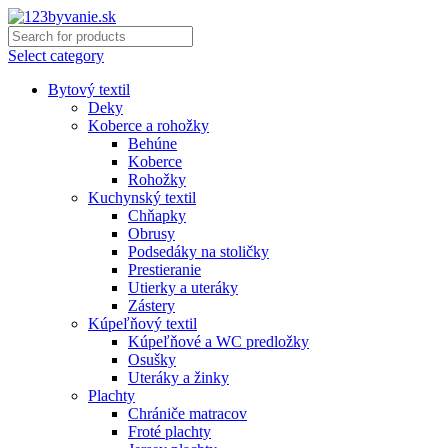
Select category
Bytový textil
Deky
Koberce a rohožky
Behúne
Koberce
Rohožky
Kuchynský textil
Chňapky
Obrusy
Podsedáky na stoličky
Prestieranie
Utierky a uteráky
Zástery
Kúpeľňový textil
Kúpeľňové a WC predložky
Osušky
Uteráky a žinky
Plachty
Chrániče matracov
Froté plachty