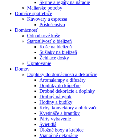
Skrine a regály na náradie
Maliarske potreby
Domáce spotrebiče
Kávovary a espressa
Príslušenstvo
Domácnosť
Odpadkové koše
Starostlivosť o bielizeň
Koše na bielizeň
Sušiaky na bielizeň
Žehliace dosky
Upratovanie
Domov
Doplnky do domácnosti a dekorácie
Aromalampy a difuzéry
Doplnky do kúpeľne
Drobné dekorácie a doplnky
Drobný nábytok
Hodiny a budíky
Krby, konvektory a ohrievače
Kvetináče a hrantíky
Párty vybavenie
Svietidlá
Úložné boxy a krabice
Vianočné dekorácie