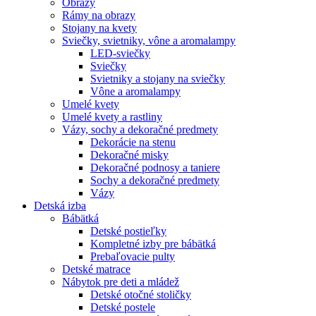
Obrazy
Rámy na obrazy
Stojany na kvety
Sviečky, svietniky, vône a aromalampy
LED-sviečky
Sviečky
Svietniky a stojany na sviečky
Vône a aromalampy
Umelé kvety
Umelé kvety a rastliny
Vázy, sochy a dekoračné predmety
Dekorácie na stenu
Dekoračné misky
Dekoračné podnosy a taniere
Sochy a dekoračné predmety
Vázy
Detská izba
Bábätká
Detské postieľky
Kompletné izby pre bábätká
Prebaľovacie pulty
Detské matrace
Nábytok pre deti a mládež
Detské otočné stoličky
Detské postele