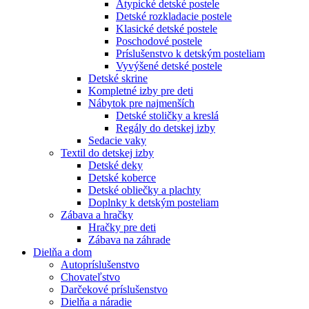
Atypické detské postele
Detské rozkladacie postele
Klasické detské postele
Poschodové postele
Príslušenstvo k detským posteliam
Vyvýšené detské postele
Detské skrine
Kompletné izby pre deti
Nábytok pre najmenších
Detské stoličky a kreslá
Regály do detskej izby
Sedacie vaky
Textil do detskej izby
Detské deky
Detské koberce
Detské obliečky a plachty
Doplnky k detským posteliam
Zábava a hračky
Hračky pre deti
Zábava na záhrade
Dielňa a dom
Autopríslušenstvo
Chovateľstvo
Darčekové príslušenstvo
Dielňa a náradie