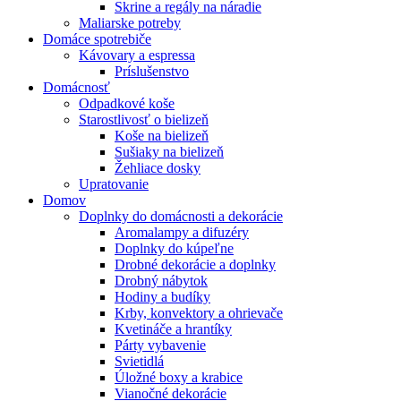
Skrine a regály na náradie
Maliarske potreby
Domáce spotrebiče
Kávovary a espressa
Príslušenstvo
Domácnosť
Odpadkové koše
Starostlivosť o bielizeň
Koše na bielizeň
Sušiaky na bielizeň
Žehliace dosky
Upratovanie
Domov
Doplnky do domácnosti a dekorácie
Aromalampy a difuzéry
Doplnky do kúpeľne
Drobné dekorácie a doplnky
Drobný nábytok
Hodiny a budíky
Krby, konvektory a ohrievače
Kvetináče a hrantíky
Párty vybavenie
Svietidlá
Úložné boxy a krabice
Vianočné dekorácie