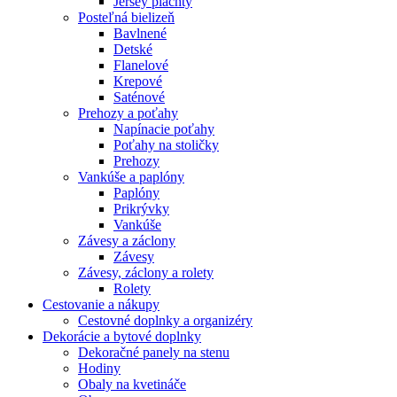
Jersey plachty
Posteľná bielizeň
Bavlnené
Detské
Flanelové
Krepové
Saténové
Prehozy a poťahy
Napínacie poťahy
Poťahy na stoličky
Prehozy
Vankúše a paplóny
Paplóny
Prikrývky
Vankúše
Závesy a záclony
Závesy
Závesy, záclony a rolety
Rolety
Cestovanie a nákupy
Cestovné doplnky a organizéry
Dekorácie a bytové doplnky
Dekoračné panely na stenu
Hodiny
Obaly na kvetináče