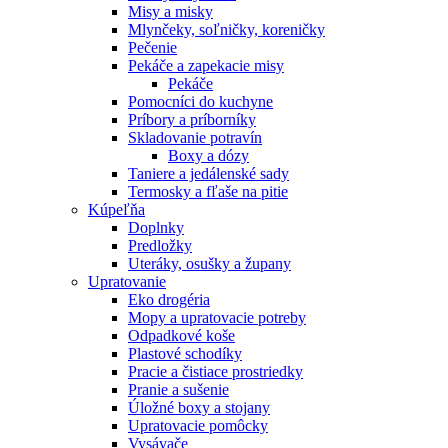
Misy a misky
Mlynčeky, soľničky, koreničky
Pečenie
Pekáče a zapekacie misy
Pekáče
Pomocníci do kuchyne
Príbory a príborníky
Skladovanie potravín
Boxy a dózy
Taniere a jedálenské sady
Termosky a fľaše na pitie
Kúpeľňa
Doplnky
Predložky
Uteráky, osušky a župany
Upratovanie
Eko drogéria
Mopy a upratovacie potreby
Odpadkové koše
Plastové schodíky
Pracie a čistiace prostriedky
Pranie a sušenie
Úložné boxy a stojany
Upratovacie pomôcky
Vysávače