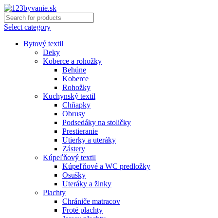
Select category
Bytový textil
Deky
Koberce a rohožky
Behúne
Koberce
Rohožky
Kuchynský textil
Chňapky
Obrusy
Podsedáky na stoličky
Prestieranie
Utierky a uteráky
Zástery
Kúpeľňový textil
Kúpeľňové a WC predložky
Osušky
Uteráky a žinky
Plachty
Chrániče matracov
Froté plachty