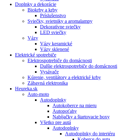
Doplnky a dekorácie
Biokrby a krby
Príslušenstvo
Sviečky, svietniky a aromalampy
Dekoratívne sviečky
LED sviečky
Vázy
Vázy keramické
Vázy sklenené
Elektrické spotrebiče
Elektrospotrebiče do domácnosti
Dalšie elektrospotrebiče do domácnosti
Vysávače
Kúrenie, ventilátory a elektrické krby
Zábavná elektronika
Heureka.sk
Auto-moto
Autodoplnky
Autokoberce na mieru
Autopoťahy
Nabíjačky a štartovacie boxy
Všetko pre autá
Autodoplnky
Autodoplnky do interiéru
Koberce do auta