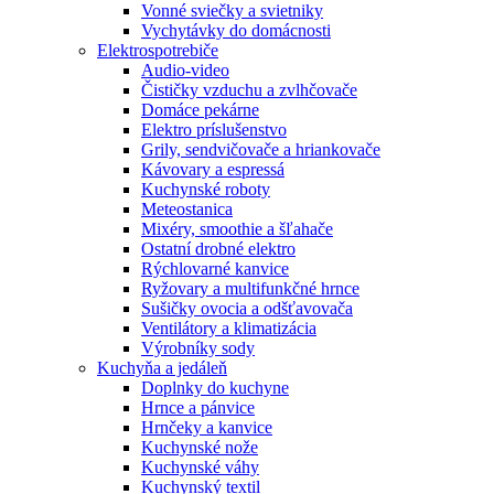
Vonné sviečky a svietniky
Vychytávky do domácnosti
Elektrospotrebiče
Audio-video
Čističky vzduchu a zvlhčovače
Domáce pekárne
Elektro príslušenstvo
Grily, sendvičovače a hriankovače
Kávovary a espressá
Kuchynské roboty
Meteostanica
Mixéry, smoothie a šľahače
Ostatní drobné elektro
Rýchlovarné kanvice
Ryžovary a multifunkčné hrnce
Sušičky ovocia a odšťavovača
Ventilátory a klimatizácia
Výrobníky sody
Kuchyňa a jedáleň
Doplnky do kuchyne
Hrnce a pánvice
Hrnčeky a kanvice
Kuchynské nože
Kuchynské váhy
Kuchynský textil