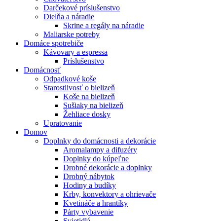
Darčekové príslušenstvo
Dielňa a náradie
Skrine a regály na náradie
Maliarske potreby
Domáce spotrebiče
Kávovary a espressa
Príslušenstvo
Domácnosť
Odpadkové koše
Starostlivosť o bielizeň
Koše na bielizeň
Sušiaky na bielizeň
Žehliace dosky
Upratovanie
Domov
Doplnky do domácnosti a dekorácie
Aromalampy a difuzéry
Doplnky do kúpeľne
Drobné dekorácie a doplnky
Drobný nábytok
Hodiny a budíky
Krby, konvektory a ohrievače
Kvetináče a hrantíky
Párty vybavenie
Svietidlá