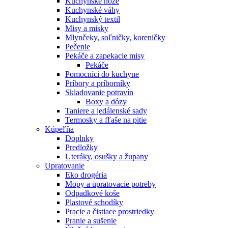
Kuchynské nože
Kuchynské váhy
Kuchynský textil
Misy a misky
Mlynčeky, soľničky, koreničky
Pečenie
Pekáče a zapekacie misy
Pekáče
Pomocníci do kuchyne
Príbory a príborníky
Skladovanie potravín
Boxy a dózy
Taniere a jedálenské sady
Termosky a fľaše na pitie
Kúpeľňa
Doplnky
Predložky
Uteráky, osušky a župany
Upratovanie
Eko drogéria
Mopy a upratovacie potreby
Odpadkové koše
Plastové schodíky
Pracie a čistiace prostriedky
Pranie a sušenie