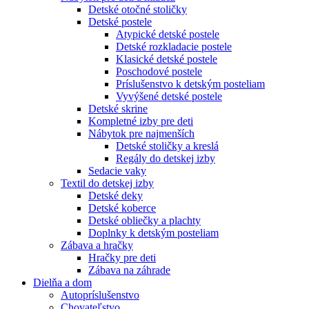
Detské otočné stoličky
Detské postele
Atypické detské postele
Detské rozkladacie postele
Klasické detské postele
Poschodové postele
Príslušenstvo k detským posteliam
Vyvýšené detské postele
Detské skrine
Kompletné izby pre deti
Nábytok pre najmenších
Detské stoličky a kreslá
Regály do detskej izby
Sedacie vaky
Textil do detskej izby
Detské deky
Detské koberce
Detské obliečky a plachty
Doplnky k detským posteliam
Zábava a hračky
Hračky pre deti
Zábava na záhrade
Dielňa a dom
Autopríslušenstvo
Chovateľstvo