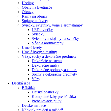
Hodiny
Obaly na kvetináče
Obrazy
Rámy na obrazy
Stojany na kvety
Sviečky, svietniky, vône a aromalampy
LED-sviečky
Sviečky
Svietniky a stojany na sviečky
Vône a aromalampy
Umelé kvety
Umelé kvety a rastliny
Vázy, sochy a dekoračné predmety
Dekorácie na stenu
Dekoračné misky
Dekoračné podnosy a taniere
Sochy a dekoračné predmety
Vázy
Detská izba
Bábätká
Detské postieľky
Kompletné izby pre bábätká
Prebaľovacie pulty
Detské matrace
Nábytok pre deti a mládež