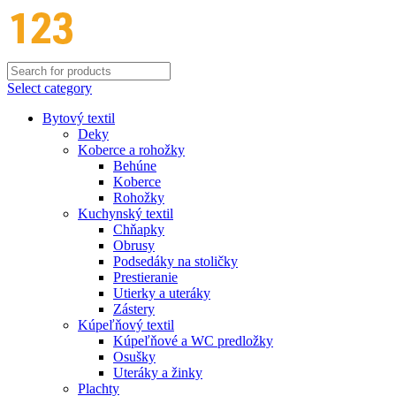
Select category
Bytový textil
Deky
Koberce a rohožky
Behúne
Koberce
Rohožky
Kuchynský textil
Chňapky
Obrusy
Podsedáky na stoličky
Prestieranie
Utierky a uteráky
Zástery
Kúpeľňový textil
Kúpeľňové a WC predložky
Osušky
Uteráky a žinky
Plachty