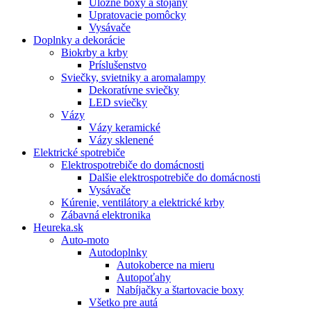
Úložné boxy a stojany
Upratovacie pomôcky
Vysávače
Doplnky a dekorácie
Biokrby a krby
Príslušenstvo
Sviečky, svietniky a aromalampy
Dekoratívne sviečky
LED sviečky
Vázy
Vázy keramické
Vázy sklenené
Elektrické spotrebiče
Elektrospotrebiče do domácnosti
Dalšie elektrospotrebiče do domácnosti
Vysávače
Kúrenie, ventilátory a elektrické krby
Zábavná elektronika
Heureka.sk
Auto-moto
Autodoplnky
Autokoberce na mieru
Autopoťahy
Nabíjačky a štartovacie boxy
Všetko pre autá