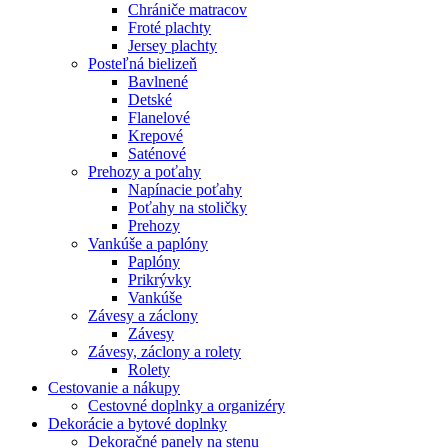
Chrániče matracov
Froté plachty
Jersey plachty
Posteľná bielizeň
Bavlnené
Detské
Flanelové
Krepové
Saténové
Prehozy a poťahy
Napínacie poťahy
Poťahy na stoličky
Prehozy
Vankúše a paplóny
Paplóny
Prikrývky
Vankúše
Závesy a záclony
Závesy
Závesy, záclony a rolety
Rolety
Cestovanie a nákupy
Cestovné doplnky a organizéry
Dekorácie a bytové doplnky
Dekoračné panely na stenu