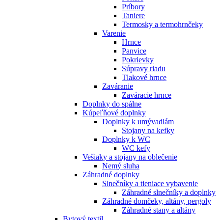
Príbory
Taniere
Termosky a termohrnčeky
Varenie
Hrnce
Panvice
Pokrievky
Súpravy riadu
Tlakové hrnce
Zaváranie
Zaváracie hrnce
Doplnky do spálne
Kúpeľňové doplnky
Doplnky k umývadlám
Stojany na kefky
Doplnky k WC
WC kefy
Vešiaky a stojany na oblečenie
Nemý sluha
Záhradné doplnky
Slnečníky a tieniace vybavenie
Záhradné slnečníky a doplnky
Záhradné domčeky, altány, pergoly
Záhradné stany a altány
Bytový textil