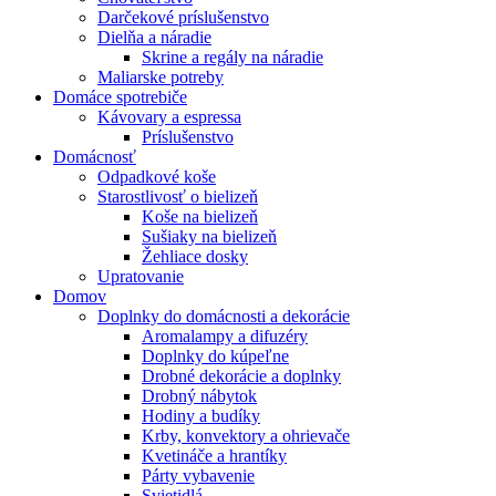
Darčekové príslušenstvo
Dielňa a náradie
Skrine a regály na náradie
Maliarske potreby
Domáce spotrebiče
Kávovary a espressa
Príslušenstvo
Domácnosť
Odpadkové koše
Starostlivosť o bielizeň
Koše na bielizeň
Sušiaky na bielizeň
Žehliace dosky
Upratovanie
Domov
Doplnky do domácnosti a dekorácie
Aromalampy a difuzéry
Doplnky do kúpeľne
Drobné dekorácie a doplnky
Drobný nábytok
Hodiny a budíky
Krby, konvektory a ohrievače
Kvetináče a hrantíky
Párty vybavenie
Svietidlá