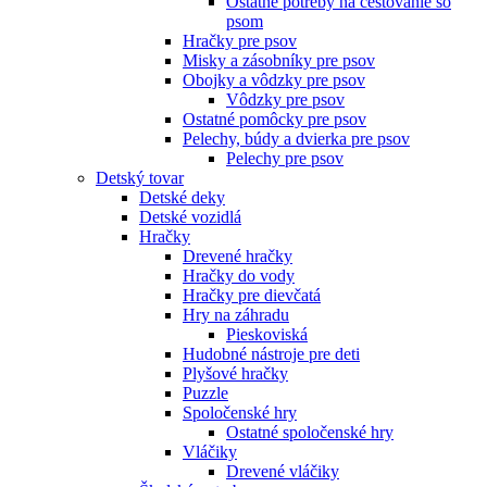
Ostatné potreby na cestovanie so
psom
Hračky pre psov
Misky a zásobníky pre psov
Obojky a vôdzky pre psov
Vôdzky pre psov
Ostatné pomôcky pre psov
Pelechy, búdy a dvierka pre psov
Pelechy pre psov
Detský tovar
Detské deky
Detské vozidlá
Hračky
Drevené hračky
Hračky do vody
Hračky pre dievčatá
Hry na záhradu
Pieskoviská
Hudobné nástroje pre deti
Plyšové hračky
Puzzle
Spoločenské hry
Ostatné spoločenské hry
Vláčiky
Drevené vláčiky