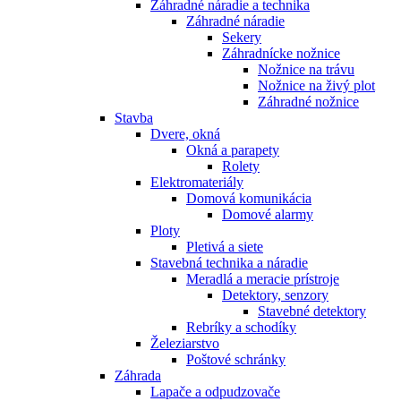
Záhradné náradie a technika
Záhradné náradie
Sekery
Záhradnícke nožnice
Nožnice na trávu
Nožnice na živý plot
Záhradné nožnice
Stavba
Dvere, okná
Okná a parapety
Rolety
Elektromateriály
Domová komunikácia
Domové alarmy
Ploty
Pletivá a siete
Stavebná technika a náradie
Meradlá a meracie prístroje
Detektory, senzory
Stavebné detektory
Rebríky a schodíky
Železiarstvo
Poštové schránky
Záhrada
Lapače a odpudzovače