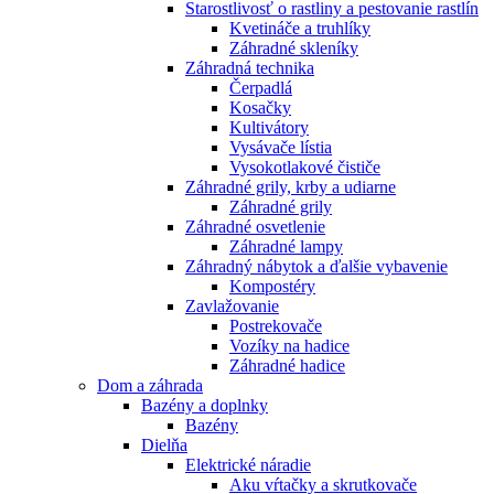
Starostlivosť o rastliny a pestovanie rastlín
Kvetináče a truhlíky
Záhradné skleníky
Záhradná technika
Čerpadlá
Kosačky
Kultivátory
Vysávače lístia
Vysokotlakové čističe
Záhradné grily, krby a udiarne
Záhradné grily
Záhradné osvetlenie
Záhradné lampy
Záhradný nábytok a ďalšie vybavenie
Kompostéry
Zavlažovanie
Postrekovače
Vozíky na hadice
Záhradné hadice
Dom a záhrada
Bazény a doplnky
Bazény
Dielňa
Elektrické náradie
Aku vŕtačky a skrutkovače