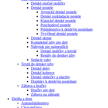
Detské otočné stoličky
Detské postele
Atypické detské postele
Detské rozkladacie postele
Klasické detské postele
Poschodové postele
Príslušenstvo k detským posteliam
Vyvýšené detské postele
Detské skrine
Kompletné izby pre deti
Nábytok pre najmenších
Detské stoličky a kreslá
Regály do detskej izby
Sedacie vaky
Textil do detskej izby
Detské deky
Detské koberce
Detské obliečky a plachty
Doplnky k detským posteliam
Zábava a hračky
Hračky pre deti
Zábava na záhrade
Dielňa a dom
Autopríslušenstvo
Chovateľstvo