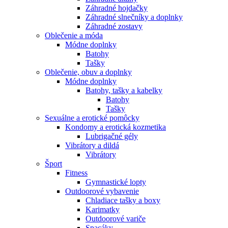
Záhradné hojdačky
Záhradné slnečníky a doplnky
Záhradné zostavy
Oblečenie a móda
Módne doplnky
Batohy
Tašky
Oblečenie, obuv a doplnky
Módne doplnky
Batohy, tašky a kabelky
Batohy
Tašky
Sexuálne a erotické pomôcky
Kondomy a erotická kozmetika
Lubrigačné gély
Vibrátory a dildá
Vibrátory
Šport
Fitness
Gymnastické lopty
Outdoorové vybavenie
Chladiace tašky a boxy
Karimatky
Outdoorové variče
Spacáky