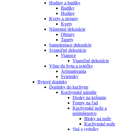
Hodiny a budíky
Budíky
Hodiny
Kvety a stojany
Kvety
Nástenné dekorácie
Obrazy
Tapety
Samolepiace dekorácie
Sviatočné dekorácie
Vianoce
Vianočné dekorácie
Vône do bytu a sviečky
Arómaterapia
Svietniky
Bytové doplnky
Doplnky do kuchyne
Kuchynské náradie
Dosky na krájanie
Formy na ľad
Kuchynské nože a
príslušenstvo
Bloky na nože
Kuchynské nože
Sitá a cedníky