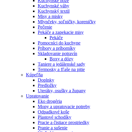
Kuchynské nože
Kuchynské váhy
Kuchynský textil
Misy a misky
Mlynčeky, soľničky, koreničky
Pečenie
Pekáče a zapekacie misy
Pekáče
Pomocníci do kuchyne
Príbory a príborníky
Skladovanie potravín
Boxy a dózy
Taniere a jedálenské sady
Termosky a fľaše na pitie
Kúpeľňa
Doplnky
Predložky
Uteráky, osušky a župany
Upratovanie
Eko drogéria
Mopy a upratovacie potreby
Odpadkové koše
Plastové schodíky
Pracie a čistiace prostriedky
Pranie a sušenie