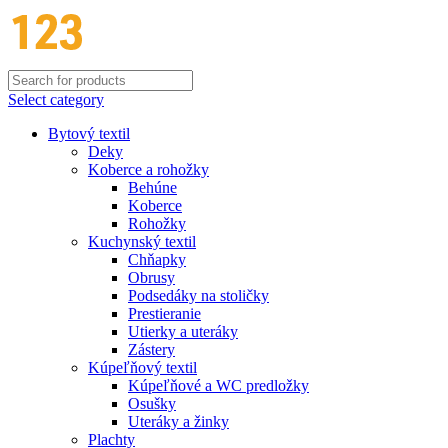
Select category
Bytový textil
Deky
Koberce a rohožky
Behúne
Koberce
Rohožky
Kuchynský textil
Chňapky
Obrusy
Podsedáky na stoličky
Prestieranie
Utierky a uteráky
Zástery
Kúpeľňový textil
Kúpeľňové a WC predložky
Osušky
Uteráky a žinky
Plachty