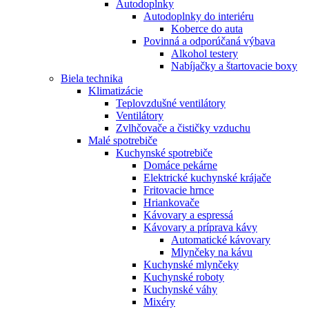
Autodoplnky
Autodoplnky do interiéru
Koberce do auta
Povinná a odporúčaná výbava
Alkohol testery
Nabíjačky a štartovacie boxy
Biela technika
Klimatizácie
Teplovzdušné ventilátory
Ventilátory
Zvlhčovače a čističky vzduchu
Malé spotrebiče
Kuchynské spotrebiče
Domáce pekárne
Elektrické kuchynské krájače
Fritovacie hrnce
Hriankovače
Kávovary a espressá
Kávovary a príprava kávy
Automatické kávovary
Mlynčeky na kávu
Kuchynské mlynčeky
Kuchynské roboty
Kuchynské váhy
Mixéry