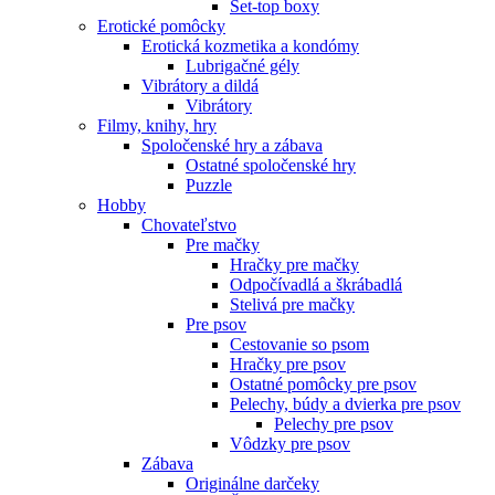
Set-top boxy
Erotické pomôcky
Erotická kozmetika a kondómy
Lubrigačné gély
Vibrátory a dildá
Vibrátory
Filmy, knihy, hry
Spoločenské hry a zábava
Ostatné spoločenské hry
Puzzle
Hobby
Chovateľstvo
Pre mačky
Hračky pre mačky
Odpočívadlá a škrábadlá
Stelivá pre mačky
Pre psov
Cestovanie so psom
Hračky pre psov
Ostatné pomôcky pre psov
Pelechy, búdy a dvierka pre psov
Pelechy pre psov
Vôdzky pre psov
Zábava
Originálne darčeky