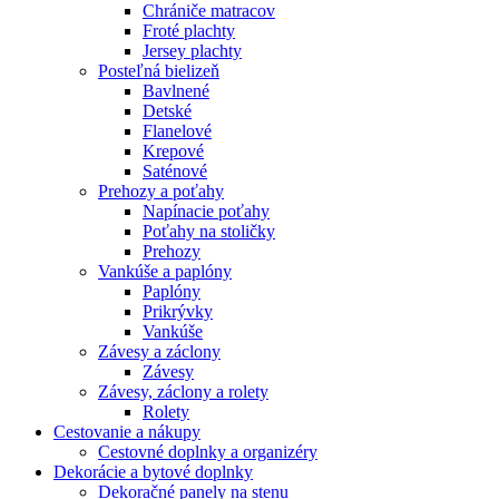
Chrániče matracov
Froté plachty
Jersey plachty
Posteľná bielizeň
Bavlnené
Detské
Flanelové
Krepové
Saténové
Prehozy a poťahy
Napínacie poťahy
Poťahy na stoličky
Prehozy
Vankúše a paplóny
Paplóny
Prikrývky
Vankúše
Závesy a záclony
Závesy
Závesy, záclony a rolety
Rolety
Cestovanie a nákupy
Cestovné doplnky a organizéry
Dekorácie a bytové doplnky
Dekoračné panely na stenu