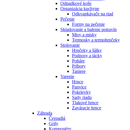
Odpadkové koše
Organizácia kuchyne
Odkvapkávače na riad
Pečenie
Formy na pečenie
Skladovanie a balenie potravín
Misy a misky
Termosky a termohrnčeky
Stolovanie
Hrnčeky a šálky
Podnosy a tácky
Poháre
Príbory
Taniere
Varenie
Hrnce
Panvice
Pokrievky
Sady riadu
Tlakové hrnce
Zaváracie hrnce
Záhrada
Čerpadlá
Grily
Kompostéry