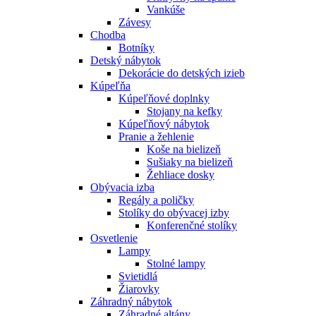
Vankúše
Závesy
Chodba
Botníky
Detský nábytok
Dekorácie do detských izieb
Kúpeľňa
Kúpeľňové doplnky
Stojany na kefky
Kúpeľňový nábytok
Pranie a žehlenie
Koše na bielizeň
Sušiaky na bielizeň
Žehliace dosky
Obývacia izba
Regály a poličky
Stolíky do obývacej izby
Konferenčné stolíky
Osvetlenie
Lampy
Stolné lampy
Svietidlá
Žiarovky
Záhradný nábytok
Záhradné altány