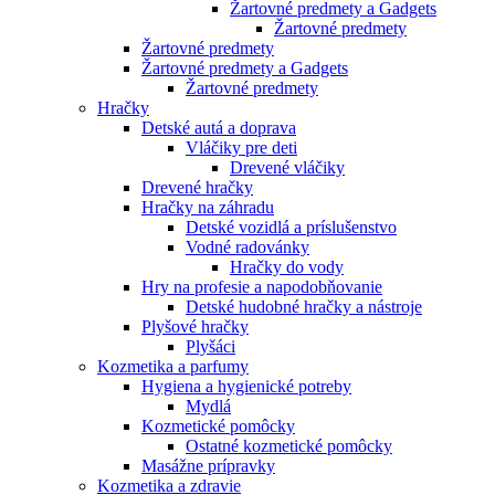
Žartovné predmety a Gadgets
Žartovné predmety
Žartovné predmety
Žartovné predmety a Gadgets
Žartovné predmety
Hračky
Detské autá a doprava
Vláčiky pre deti
Drevené vláčiky
Drevené hračky
Hračky na záhradu
Detské vozidlá a príslušenstvo
Vodné radovánky
Hračky do vody
Hry na profesie a napodobňovanie
Detské hudobné hračky a nástroje
Plyšové hračky
Plyšáci
Kozmetika a parfumy
Hygiena a hygienické potreby
Mydlá
Kozmetické pomôcky
Ostatné kozmetické pomôcky
Masážne prípravky
Kozmetika a zdravie