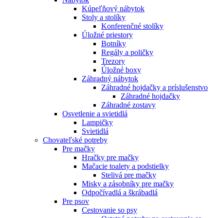
Kúpeľňový nábytok
Stoly a stolíky
Konferenčné stolíky
Úložné priestory
Botníky
Regály a poličky
Trezory
Úložné boxy
Záhradný nábytok
Záhradné hojdačky a príslušenstvo
Záhradné hojdačky
Záhradné zostavy
Osvetlenie a svietidlá
Lampičky
Svietidlá
Chovateľské potreby
Pre mačky
Hračky pre mačky
Mačacie toalety a podstielky
Stelivá pre mačky
Misky a zásobníky pre mačky
Odpočívadlá a škrábadlá
Pre psov
Cestovanie so psy