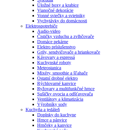
Úložné boxy a krabice
Vianočné dekorácie
Vonné sviečky a svietniky
Vychytávky do domácnosti
Elektrospotrebiče
Audio-video
Čističky vzduchu a zvlhčovače
Domáce pekárne
Elektro príslušenstvo
Grily, sendvičovače a hriankovače
Kávovary a espressá
Kuchynské roboty
Meteostanica
Mixéry, smoothie a šľahače
Ostatní drobné elektro
Rýchlovarné kanvice
Ryžovary a multifunkčné hrnce
Sušičky ovocia a odšťavovača
Ventilátory a klimatizácia
Výrobníky sody
Kuchyňa a jedáleň
Doplnky do kuchyne
Hrnce a pánvice
Hrnčeky a kanvice