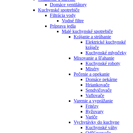
Domáce ventilátory
Kuchynské spotrebiče
Filtrácia vody
Vodné filtre
Príprava jedla
Malé kuchynské spotrebiče
Krájanie a strúhanie
Elektrické kuchynské
krájače
Kuchynské mlynčeky
Mixovanie a šľahanie
Kuchynské roboty
Mixéry
Pečenie a opekanie
Domáce pekárne
Hriankovače
Sendvičovače
Vaflovače
Varenie a vyprážanie
Fritézy
Ryžovary
Variče
Vychytávky do kuchyne
Kuchynské váhy
Odšťavovače