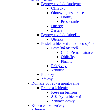
Bytový textil do kuchyne
Chňapky
Obrusy a prestieranie
Obrusy
Prestieranie
Utierky
Zástery
Bytový textil do kúpeľne
Uteráky
Posteľná bielizeň a textil do spálne
Posteľná bielizeň
Chrániče na matrace
Obliečky
Plachty
Prikrývky
Vankúše
Prehozy
Závesy
Domáce potreby a upratovanie
Pranie a žehlenie
Koše na bielizeň
Sušiaky na bielizeň
Žehliace dosky
Koberce a koberčeky
Nábytok