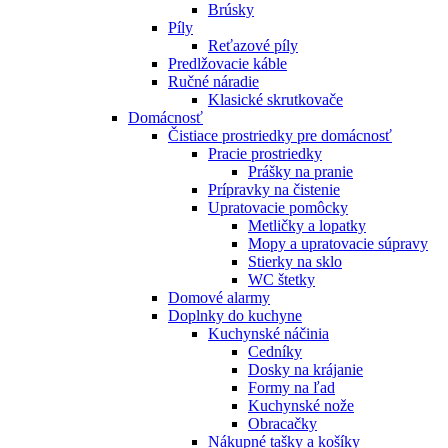
Brúsky
Píly
Reťazové píly
Predlžovacie káble
Ručné náradie
Klasické skrutkovače
Domácnosť
Čistiace prostriedky pre domácnosť
Pracie prostriedky
Prášky na pranie
Prípravky na čistenie
Upratovacie pomôcky
Metličky a lopatky
Mopy a upratovacie súpravy
Stierky na sklo
WC štetky
Domové alarmy
Doplnky do kuchyne
Kuchynské náčinia
Cedníky
Dosky na krájanie
Formy na ľad
Kuchynské nože
Obracačky
Nákupné tašky a košíky