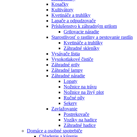
Kosačky
Kultivátory
Kvetináče a truhlíky
Lapače a odpudzovače
Príslušenstvo k záhradným grilom
Grilovacie náradie
Starostlivosť o rastliny a pestovanie rastlín
Kvetináče a truhlíky
Záhradné skleníky
Vysávače lístia
Vysokotlakové čističe
Záhradné grily
Záhradné lampy
Záhradné náradie
Lopaty
Nožnice na trávu
Nožnice na živý plot
Ručné píly
Sekery
Zavlažovanie
Postrekovače
Vozíky na hadice
Záhradné hadice
Domáce a osobné spotrebiče
Chladenie a kúrenie