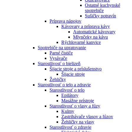
Ostatné kuchynské
spotrebiče
Sušičky potravín
Príprava nápojov
Kávovary a príprava kávy
Automatické kávovary
Mlynčeky na kávu
Rýchlovarné kanvice
Spotrebiče na upratovanie
Parné čističe
Vysávače
Starostlivosť o bielizeň
Šijacie stroje a príslušenstvo
Šijacie stroje
Žehličky
Starostlivosť o telo a zdravie
Starostlivosť o telo
Epilátory
Masážne prístroje
Starostlivosť o vlasy a fúzy
Kulmy
Zastrihávače vlasov a fúzov
Žehličky na vlasy
Starostlivosť o zdravie