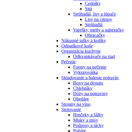
Cedníky
Sitá
Strúhadlá, lisy a lúpače
Lisy na citrusy
Strúhadlá
Varešky, metly a naberačky
Obracačky
Nákupné tašky a košíky
Odpadkové koše
Organizácia kuchyne
Odkvapkávače na riad
Pečenie
Formy na pečenie
Vykrajovátka
Skladovanie a balenie potravín
Boxy na desiatu
Chlebníky
Dózy na potraviny
Obedáre
Stojany na víno
Stolovanie
Hrnčeky a šálky
Misky a misy
Podnosy a tácky
Poháre