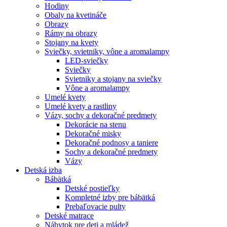
Hodiny
Obaly na kvetináče
Obrazy
Rámy na obrazy
Stojany na kvety
Sviečky, svietniky, vône a aromalampy
LED-sviečky
Sviečky
Svietniky a stojany na sviečky
Vône a aromalampy
Umelé kvety
Umelé kvety a rastliny
Vázy, sochy a dekoračné predmety
Dekorácie na stenu
Dekoračné misky
Dekoračné podnosy a taniere
Sochy a dekoračné predmety
Vázy
Detská izba
Bábätká
Detské postieľky
Kompletné izby pre bábätká
Prebaľovacie pulty
Detské matrace
Nábytok pre deti a mládež