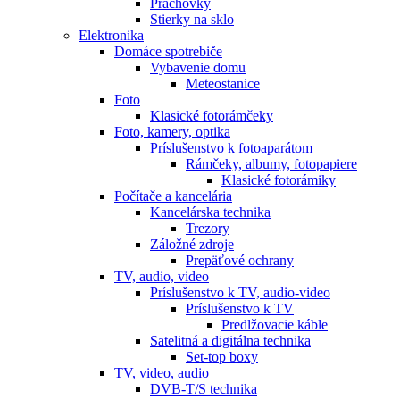
Prachovky
Stierky na sklo
Elektronika
Domáce spotrebiče
Vybavenie domu
Meteostanice
Foto
Klasické fotorámčeky
Foto, kamery, optika
Príslušenstvo k fotoaparátom
Rámčeky, albumy, fotopapiere
Klasické fotorámiky
Počítače a kancelária
Kancelárska technika
Trezory
Záložné zdroje
Prepäťové ochrany
TV, audio, video
Príslušenstvo k TV, audio-video
Príslušenstvo k TV
Predlžovacie káble
Satelitná a digitálna technika
Set-top boxy
TV, video, audio
DVB-T/S technika