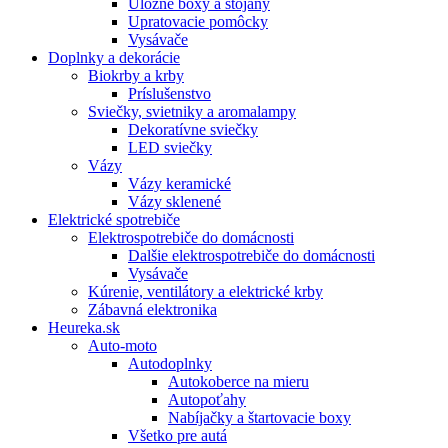
Úložné boxy a stojany
Upratovacie pomôcky
Vysávače
Doplnky a dekorácie
Biokrby a krby
Príslušenstvo
Sviečky, svietniky a aromalampy
Dekoratívne sviečky
LED sviečky
Vázy
Vázy keramické
Vázy sklenené
Elektrické spotrebiče
Elektrospotrebiče do domácnosti
Dalšie elektrospotrebiče do domácnosti
Vysávače
Kúrenie, ventilátory a elektrické krby
Zábavná elektronika
Heureka.sk
Auto-moto
Autodoplnky
Autokoberce na mieru
Autopoťahy
Nabíjačky a štartovacie boxy
Všetko pre autá