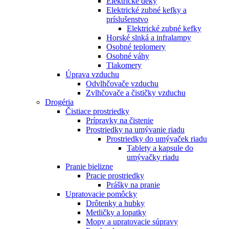
Elektrické deky
Elektrické zubné kefky a
príslušenstvo
Elektrické zubné kefky
Horské slnká a infralampy
Osobné teplomery
Osobné váhy
Tlakomery
Úprava vzduchu
Odvlhčovače vzduchu
Zvlhčovače a čističky vzduchu
Drogéria
Čistiace prostriedky
Prípravky na čistenie
Prostriedky na umývanie riadu
Prostriedky do umývaček riadu
Tablety a kapsule do
umývačky riadu
Pranie bielizne
Pracie prostriedky
Prášky na pranie
Upratovacie pomôcky
Drôtenky a hubky
Metličky a lopatky
Mopy a upratovacie súpravy