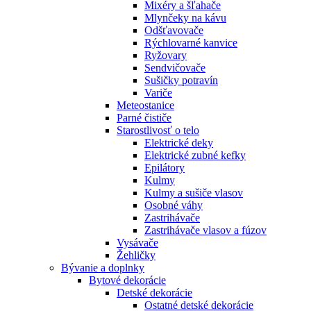
Mixéry a šľahače
Mlynčeky na kávu
Odšťavovače
Rýchlovarné kanvice
Ryžovary
Sendvičovače
Sušičky potravín
Variče
Meteostanice
Parné čističe
Starostlivosť o telo
Elektrické deky
Elektrické zubné kefky
Epilátory
Kulmy
Kulmy a sušiče vlasov
Osobné váhy
Zastrihávače
Zastrihávače vlasov a fúzov
Vysávače
Žehličky
Bývanie a doplnky
Bytové dekorácie
Detské dekorácie
Ostatné detské dekorácie