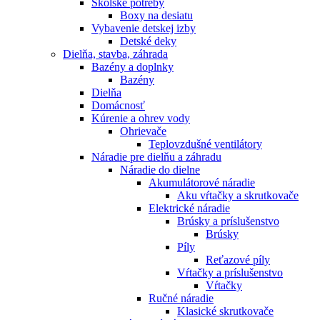
Školské potreby
Boxy na desiatu
Vybavenie detskej izby
Detské deky
Dielňa, stavba, záhrada
Bazény a doplnky
Bazény
Dielňa
Domácnosť
Kúrenie a ohrev vody
Ohrievače
Teplovzdušné ventilátory
Náradie pre dielňu a záhradu
Náradie do dielne
Akumulátorové náradie
Aku vŕtačky a skrutkovače
Elektrické náradie
Brúsky a príslušenstvo
Brúsky
Píly
Reťazové píly
Vŕtačky a príslušenstvo
Vŕtačky
Ručné náradie
Klasické skrutkovače