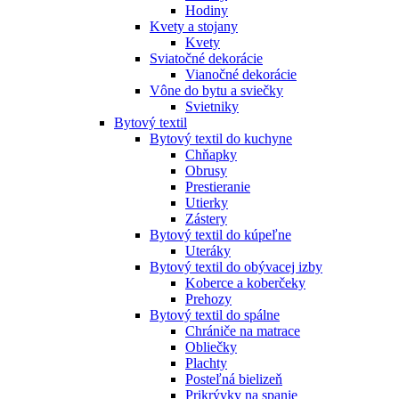
Hodiny
Kvety a stojany
Kvety
Sviatočné dekorácie
Vianočné dekorácie
Vône do bytu a sviečky
Svietniky
Bytový textil
Bytový textil do kuchyne
Chňapky
Obrusy
Prestieranie
Utierky
Zástery
Bytový textil do kúpeľne
Uteráky
Bytový textil do obývacej izby
Koberce a koberčeky
Prehozy
Bytový textil do spálne
Chrániče na matrace
Obliečky
Plachty
Posteľná bielizeň
Prikrývky na spanie