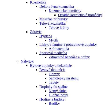
Kozmetika
Dekoratívna kozmetika
Kozmetické pomôcky
Ostatné kozmetické pomôcky
Masážne prípravky
Telová kozmetika
Telové krémy
Zdravie
Hygiena
Mydlá
Lieky, vitamíny a potravinové doplnky
Arómaterapia
Športová medicína
Zdravotné bandáže a ortézy
Nábytok
Bytové doplnky a dekorácie
Bytové dekorácie
Obrazy
Samolepky na stenu
Tapety
Doplnky do spálne
Nemý sluha
Úložné boxy
Hodiny a budíky
Budíky