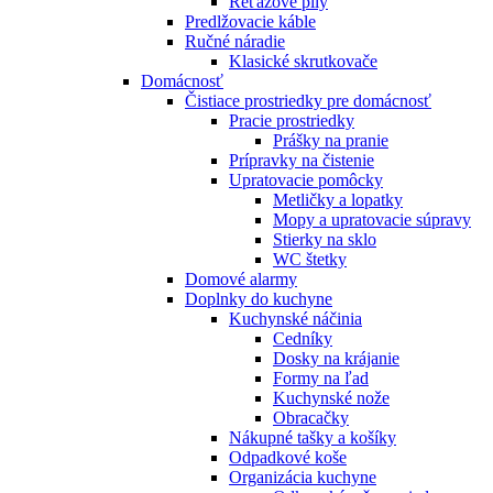
Reťazové píly
Predlžovacie káble
Ručné náradie
Klasické skrutkovače
Domácnosť
Čistiace prostriedky pre domácnosť
Pracie prostriedky
Prášky na pranie
Prípravky na čistenie
Upratovacie pomôcky
Metličky a lopatky
Mopy a upratovacie súpravy
Stierky na sklo
WC štetky
Domové alarmy
Doplnky do kuchyne
Kuchynské náčinia
Cedníky
Dosky na krájanie
Formy na ľad
Kuchynské nože
Obracačky
Nákupné tašky a košíky
Odpadkové koše
Organizácia kuchyne