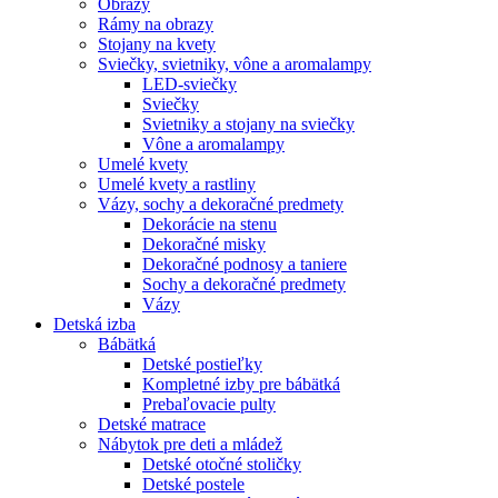
Obrazy
Rámy na obrazy
Stojany na kvety
Sviečky, svietniky, vône a aromalampy
LED-sviečky
Sviečky
Svietniky a stojany na sviečky
Vône a aromalampy
Umelé kvety
Umelé kvety a rastliny
Vázy, sochy a dekoračné predmety
Dekorácie na stenu
Dekoračné misky
Dekoračné podnosy a taniere
Sochy a dekoračné predmety
Vázy
Detská izba
Bábätká
Detské postieľky
Kompletné izby pre bábätká
Prebaľovacie pulty
Detské matrace
Nábytok pre deti a mládež
Detské otočné stoličky
Detské postele