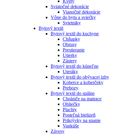
Kvety
Sviatočné dekorácie
Vianočné dekorácie
Vône do bytu a sviečky
Svietniky
Bytový textil
Bytový textil do kuchyne
Chňapky
Obrusy
Prestieranie
Utierky
Zástery
Bytový textil do kúpeľne
Uteráky
Bytový textil do obývacej izby
Koberce a koberčeky
Prehozy
Bytový textil do spálne
Chrániče na matrace
Obliečky
Plachty
Posteľná bielizeň
Prikrývky na spanie
Vankúše
Závesy