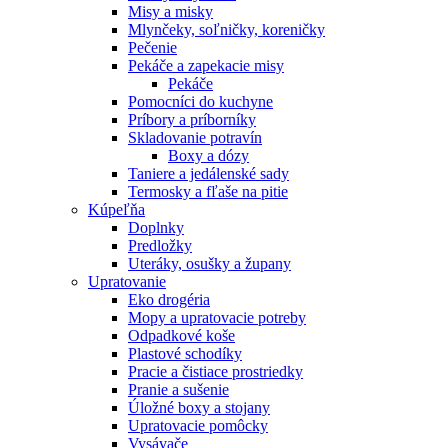
Misy a misky
Mlynčeky, soľničky, koreničky
Pečenie
Pekáče a zapekacie misy
Pekáče
Pomocníci do kuchyne
Príbory a príborníky
Skladovanie potravín
Boxy a dózy
Taniere a jedálenské sady
Termosky a fľaše na pitie
Kúpeľňa
Doplnky
Predložky
Uteráky, osušky a župany
Upratovanie
Eko drogéria
Mopy a upratovacie potreby
Odpadkové koše
Plastové schodíky
Pracie a čistiace prostriedky
Pranie a sušenie
Úložné boxy a stojany
Upratovacie pomôcky
Vysávače