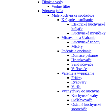
Filtrácia vody
Vodné filtre
Príprava jedla
Malé kuchynské spotrebiče
Krájanie a strúhanie
Elektrické kuchynské
krájače
Kuchynské mlynčeky
Mixovanie a šľahanie
Kuchynské roboty
Mixéry
Pečenie a opekanie
Domáce pekárne
Hriankovače
Sendvičovače
Vaflovače
Varenie a vyprážanie
Fritézy
Ryžovary
Variče
Vychytávky do kuchyne
Kuchynské váhy
Odšťavovače
Ostatné kuchynské
spotrebiče