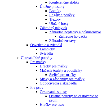
Konferenčné stolíky
Úložné priestory
Botníky
Regály a poličky
Trezory
Úložné boxy
Záhradný nábytok
Záhradné hojdačky a príslušenstvo
Záhradné hojdačky
Záhradné zostavy
Osvetlenie a svietidlá
Lampičky
Svietidlá
Chovateľské potreby
Pre mačky
Hračky pre mačky
Mačacie toalety a podstielky
Stelivá pre mačky
Misky a zásobníky pre mačky
Odpočívadlá a škrábadlá
Pre psov
Cestovanie so psy
Ostatné potreby na cestovanie so
psom
Hračky pre psov