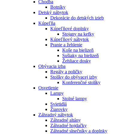
Chodba
Botníky
Detský nábytok
Dekorácie do detských izieb
Kúpeľňa
Kúpeľňové doplnky
Stojany na kefky
Kúpeľňový nábytok
Pranie a žehlenie
Koše na bielizeň
Sušiaky na bielizeň
Žehliace dosky
Obývacia izba
Regály a poličky
Stolíky do obývacej izby
Konferenčné stolíky
Osvetlenie
Lampy
Stolné lampy
Svietidlá
Žiarovky
Záhradný nábytok
Záhradné altány
Záhradné hojdačky
Záhradné slnečníky a doplnky