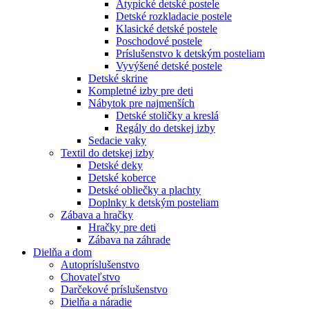
Atypické detské postele
Detské rozkladacie postele
Klasické detské postele
Poschodové postele
Príslušenstvo k detským posteliam
Vyvýšené detské postele
Detské skrine
Kompletné izby pre deti
Nábytok pre najmenších
Detské stoličky a kreslá
Regály do detskej izby
Sedacie vaky
Textil do detskej izby
Detské deky
Detské koberce
Detské obliečky a plachty
Doplnky k detským posteliam
Zábava a hračky
Hračky pre deti
Zábava na záhrade
Dielňa a dom
Autopríslušenstvo
Chovateľstvo
Darčekové príslušenstvo
Dielňa a náradie