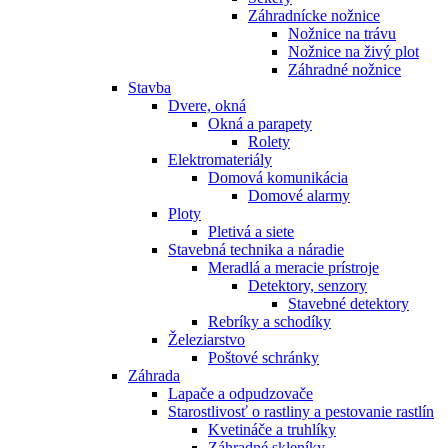
Záhradnícke nožnice
Nožnice na trávu
Nožnice na živý plot
Záhradné nožnice
Stavba
Dvere, okná
Okná a parapety
Rolety
Elektromateriály
Domová komunikácia
Domové alarmy
Ploty
Pletivá a siete
Stavebná technika a náradie
Meradlá a meracie prístroje
Detektory, senzory
Stavebné detektory
Rebríky a schodíky
Železiarstvo
Poštové schránky
Záhrada
Lapače a odpudzovače
Starostlivosť o rastliny a pestovanie rastlín
Kvetináče a truhlíky
Záhradné skleníky