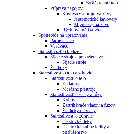
Sušičky potravín
Príprava nápojov
Kávovary a príprava kávy
Automatické kávovary
Mlynčeky na kávu
Rýchlovarné kanvice
Spotrebiče na upratovanie
Parné čističe
Vysávače
Starostlivosť o bielizeň
Šijacie stroje a príslušenstvo
Šijacie stroje
Žehličky
Starostlivosť o telo a zdravie
Starostlivosť o telo
Epilátory
Masážne prístroje
Starostlivosť o vlasy a fúzy
Kulmy
Zastrihávače vlasov a fúzov
Žehličky na vlasy
Starostlivosť o zdravie
Elektrické deky
Elektrické zubné kefky a
príslušenstvo