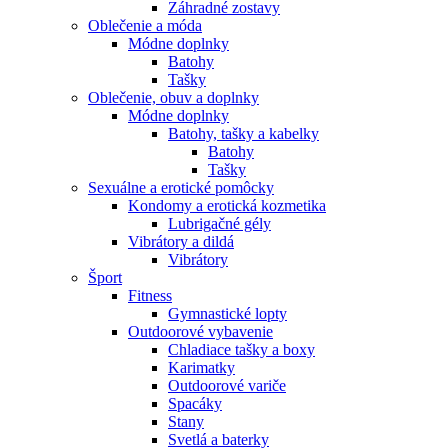
Záhradné zostavy
Oblečenie a móda
Módne doplnky
Batohy
Tašky
Oblečenie, obuv a doplnky
Módne doplnky
Batohy, tašky a kabelky
Batohy
Tašky
Sexuálne a erotické pomôcky
Kondomy a erotická kozmetika
Lubrigačné gély
Vibrátory a dildá
Vibrátory
Šport
Fitness
Gymnastické lopty
Outdoorové vybavenie
Chladiace tašky a boxy
Karimatky
Outdoorové variče
Spacáky
Stany
Svetlá a baterky