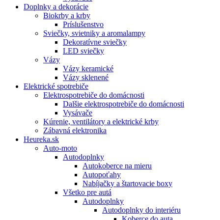
Doplnky a dekorácie
Biokrby a krby
Príslušenstvo
Sviečky, svietniky a aromalampy
Dekoratívne sviečky
LED sviečky
Vázy
Vázy keramické
Vázy sklenené
Elektrické spotrebiče
Elektrospotrebiče do domácnosti
Dalšie elektrospotrebiče do domácnosti
Vysávače
Kúrenie, ventilátory a elektrické krby
Zábavná elektronika
Heureka.sk
Auto-moto
Autodoplnky
Autokoberce na mieru
Autopoťahy
Nabíjačky a štartovacie boxy
Všetko pre autá
Autodoplnky
Autodoplnky do interiéru
Koberce do auta