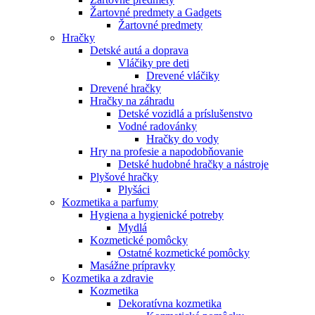
Žartovné predmety a Gadgets
Žartovné predmety
Hračky
Detské autá a doprava
Vláčiky pre deti
Drevené vláčiky
Drevené hračky
Hračky na záhradu
Detské vozidlá a príslušenstvo
Vodné radovánky
Hračky do vody
Hry na profesie a napodobňovanie
Detské hudobné hračky a nástroje
Plyšové hračky
Plyšáci
Kozmetika a parfumy
Hygiena a hygienické potreby
Mydlá
Kozmetické pomôcky
Ostatné kozmetické pomôcky
Masážne prípravky
Kozmetika a zdravie
Kozmetika
Dekoratívna kozmetika