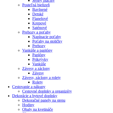
Jersey plachty
Posteľná bielizeň
Bavlnené
Detské
Flanelové
Krepové
Saténové
Prehozy a poťahy
Napínacie poťahy
Poťahy na stoličky
Prehozy
Vankúše a paplóny
Paplóny
Prikrývky
Vankúše
Závesy a záclony
Závesy
Závesy, záclony a rolety
Rolety
Cestovanie a nákupy
Cestovné doplnky a organizéry
Dekorácie a bytové doplnky
Dekoračné panely na stenu
Hodiny
Obaly na kvetináče