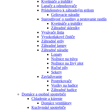
Kvetináče a truhlíky
Lapače a odpudzovače
Príslušenstvo k záhradným grilom
Grilovacie náradie
Starostlivosť o rastliny a pestovanie rastlín
Kvetináče a truhlíky
Záhradné skleníky
Vysávače lístia
Vysokotlakové čističe
Záhradné grily
Záhradné lampy
Záhradné náradie
Lopaty
Nožnice na trávu
Nožnice na živý plot
Ručné píly
Sekery
Zavlažovanie
Postrekovače
Vozíky na hadice
Záhradné hadice
Domáce a osobné spotrebiče
Chladenie a kúrenie
Domáce ventilátory
Kuchynské spotrebiče