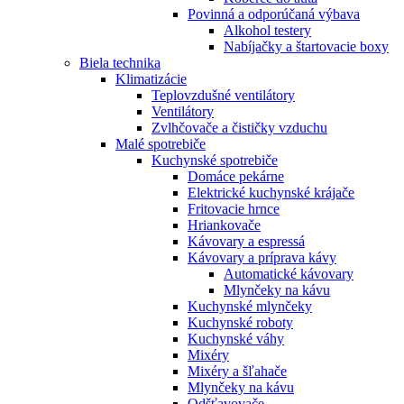
Povinná a odporúčaná výbava
Alkohol testery
Nabíjačky a štartovacie boxy
Biela technika
Klimatizácie
Teplovzdušné ventilátory
Ventilátory
Zvlhčovače a čističky vzduchu
Malé spotrebiče
Kuchynské spotrebiče
Domáce pekárne
Elektrické kuchynské krájače
Fritovacie hrnce
Hriankovače
Kávovary a espressá
Kávovary a príprava kávy
Automatické kávovary
Mlynčeky na kávu
Kuchynské mlynčeky
Kuchynské roboty
Kuchynské váhy
Mixéry
Mixéry a šľahače
Mlynčeky na kávu
Odšťavovače