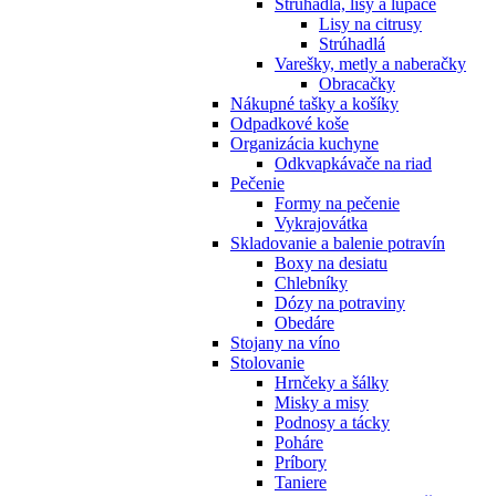
Strúhadlá, lisy a lúpače
Lisy na citrusy
Strúhadlá
Varešky, metly a naberačky
Obracačky
Nákupné tašky a košíky
Odpadkové koše
Organizácia kuchyne
Odkvapkávače na riad
Pečenie
Formy na pečenie
Vykrajovátka
Skladovanie a balenie potravín
Boxy na desiatu
Chlebníky
Dózy na potraviny
Obedáre
Stojany na víno
Stolovanie
Hrnčeky a šálky
Misky a misy
Podnosy a tácky
Poháre
Príbory
Taniere