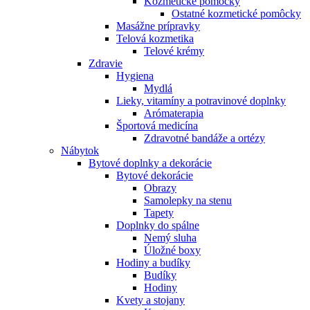
Kozmetické pomôcky
Ostatné kozmetické pomôcky
Masážne prípravky
Telová kozmetika
Telové krémy
Zdravie
Hygiena
Mydlá
Lieky, vitamíny a potravinové doplnky
Arómaterapia
Športová medicína
Zdravotné bandáže a ortézy
Nábytok
Bytové doplnky a dekorácie
Bytové dekorácie
Obrazy
Samolepky na stenu
Tapety
Doplnky do spálne
Nemý sluha
Úložné boxy
Hodiny a budíky
Budíky
Hodiny
Kvety a stojany