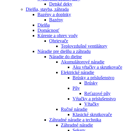
Detské deky
Dielňa, stavba, záhrada
Bazény a doplnky
Bazény
Dielňa
Domácnosť
Kúrenie a ohrev vody
Ohrievače
Teplovzdušné ventilátory
Náradie pre dielňu a záhradu
Náradie do dielne
Akumulátorové náradie
Aku vŕtačky a skrutkovače
Elektrické náradie
Brúsky a príslušenstvo
Brúsky
Píly
Reťazové píly
Vŕtačky a príslušenstvo
Vŕtačky
Ručné náradie
Klasické skrutkovače
Záhradné náradie a technika
Záhradné náradie
Sekery