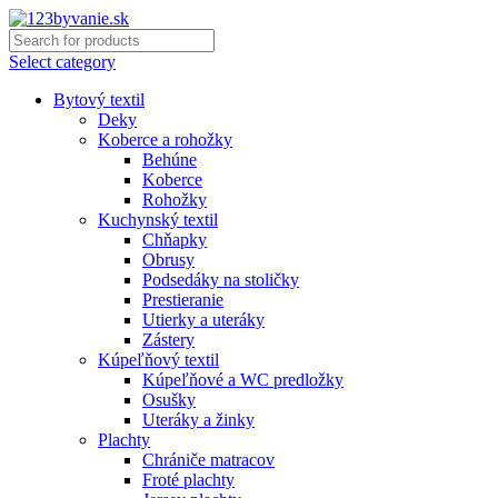
Select category
Bytový textil
Deky
Koberce a rohožky
Behúne
Koberce
Rohožky
Kuchynský textil
Chňapky
Obrusy
Podsedáky na stoličky
Prestieranie
Utierky a uteráky
Zástery
Kúpeľňový textil
Kúpeľňové a WC predložky
Osušky
Uteráky a žinky
Plachty
Chrániče matracov
Froté plachty