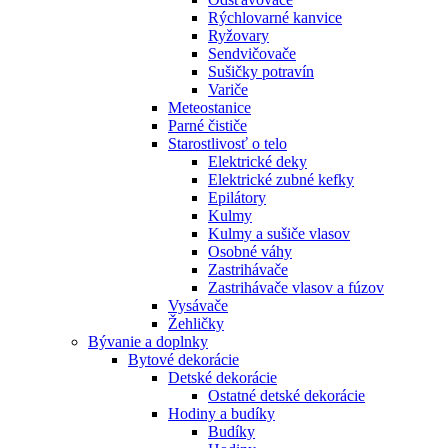
Rýchlovarné kanvice
Ryžovary
Sendvičovače
Sušičky potravín
Variče
Meteostanice
Parné čističe
Starostlivosť o telo
Elektrické deky
Elektrické zubné kefky
Epilátory
Kulmy
Kulmy a sušiče vlasov
Osobné váhy
Zastrihávače
Zastrihávače vlasov a fúzov
Vysávače
Žehličky
Bývanie a doplnky
Bytové dekorácie
Detské dekorácie
Ostatné detské dekorácie
Hodiny a budíky
Budíky