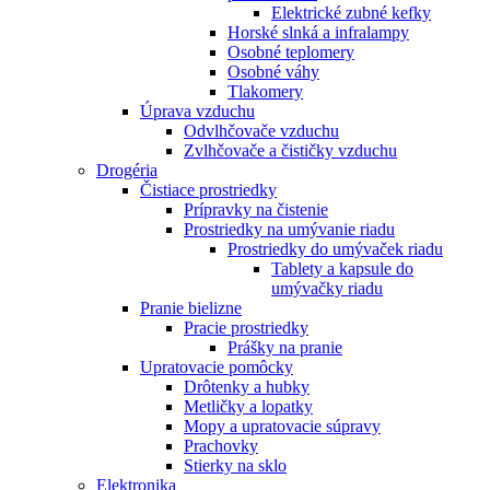
Elektrické zubné kefky
Horské slnká a infralampy
Osobné teplomery
Osobné váhy
Tlakomery
Úprava vzduchu
Odvlhčovače vzduchu
Zvlhčovače a čističky vzduchu
Drogéria
Čistiace prostriedky
Prípravky na čistenie
Prostriedky na umývanie riadu
Prostriedky do umývaček riadu
Tablety a kapsule do
umývačky riadu
Pranie bielizne
Pracie prostriedky
Prášky na pranie
Upratovacie pomôcky
Drôtenky a hubky
Metličky a lopatky
Mopy a upratovacie súpravy
Prachovky
Stierky na sklo
Elektronika