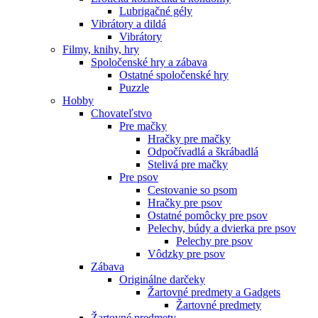
Lubrigačné gély
Vibrátory a dildá
Vibrátory
Filmy, knihy, hry
Spoločenské hry a zábava
Ostatné spoločenské hry
Puzzle
Hobby
Chovateľstvo
Pre mačky
Hračky pre mačky
Odpočívadlá a škrábadlá
Stelivá pre mačky
Pre psov
Cestovanie so psom
Hračky pre psov
Ostatné pomôcky pre psov
Pelechy, búdy a dvierka pre psov
Pelechy pre psov
Vôdzky pre psov
Zábava
Originálne darčeky
Žartovné predmety a Gadgets
Žartovné predmety
Žartovné predmety