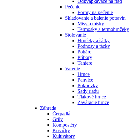
Odkvapkávače na riad
Pečenie
Formy na pečenie
Skladovanie a balenie potravín
Misy a misky
Termosky a termohrnčeky
Stolovanie
Hrnčeky a šálky
Podnosy a tácky
Poháre
Príbory
Taniere
Varenie
Hrnce
Panvice
Pokrievky
Sady riadu
Tlakové hrnce
Zaváracie hrnce
Záhrada
Čerpadlá
Grily
Kompostéry
Kosačky
Kultivátory