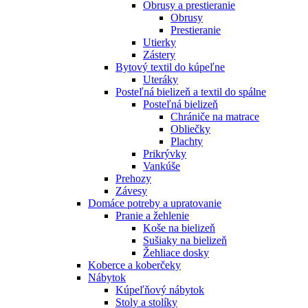
Obrusy a prestieranie
Obrusy
Prestieranie
Utierky
Zástery
Bytový textil do kúpeľne
Uteráky
Posteľná bielizeň a textil do spálne
Posteľná bielizeň
Chrániče na matrace
Obliečky
Plachty
Prikrývky
Vankúše
Prehozy
Závesy
Domáce potreby a upratovanie
Pranie a žehlenie
Koše na bielizeň
Sušiaky na bielizeň
Žehliace dosky
Koberce a koberčeky
Nábytok
Kúpeľňový nábytok
Stoly a stolíky