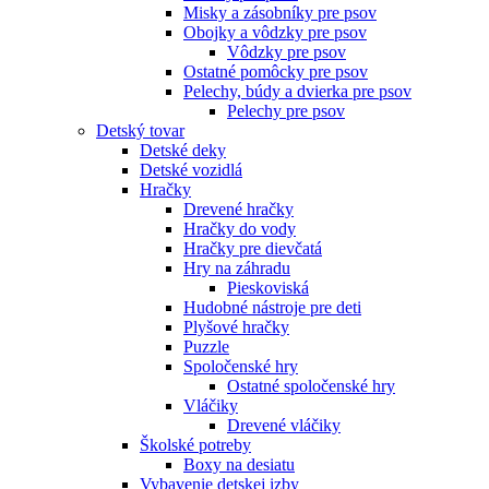
Misky a zásobníky pre psov
Obojky a vôdzky pre psov
Vôdzky pre psov
Ostatné pomôcky pre psov
Pelechy, búdy a dvierka pre psov
Pelechy pre psov
Detský tovar
Detské deky
Detské vozidlá
Hračky
Drevené hračky
Hračky do vody
Hračky pre dievčatá
Hry na záhradu
Pieskoviská
Hudobné nástroje pre deti
Plyšové hračky
Puzzle
Spoločenské hry
Ostatné spoločenské hry
Vláčiky
Drevené vláčiky
Školské potreby
Boxy na desiatu
Vybavenie detskej izby