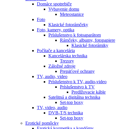
Domáce spotrebiče
Vybavenie domu
Meteostanice
Foto
Klasické fotorámčeky
Foto, kamery, optika
Príslušenstvo k fotoaparátom
Rámčeky, albumy, fotopapiere
Klasické fotorámiky
Počítače a kancelária
Kancelárska technika
Trezory
Záložné zdroje
Prepäťové ochrany
TV, audio, video
Príslušenstvo k TV, audio-video
Príslušenstvo k TV
Predlžovacie káble
Satelitná a digitálna technika
Set-top boxy
TV, video, audio
DVB-T/S technika
Set-top boxy
Erotické pomôcky
Erotická kozmetika a kondómy