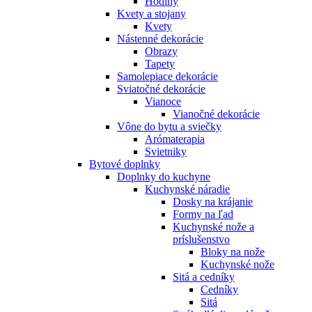
Hodiny
Kvety a stojany
Kvety
Nástenné dekorácie
Obrazy
Tapety
Samolepiace dekorácie
Sviatočné dekorácie
Vianoce
Vianočné dekorácie
Vône do bytu a sviečky
Arómaterapia
Svietniky
Bytové doplnky
Doplnky do kuchyne
Kuchynské náradie
Dosky na krájanie
Formy na ľad
Kuchynské nože a
príslušenstvo
Bloky na nože
Kuchynské nože
Sitá a cedníky
Cedníky
Sitá