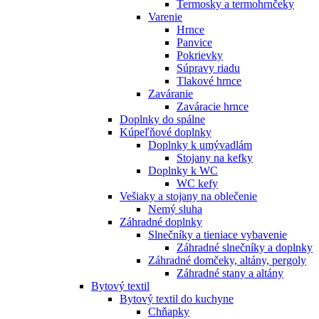
Termosky a termohrnčeky
Varenie
Hrnce
Panvice
Pokrievky
Súpravy riadu
Tlakové hrnce
Zaváranie
Zaváracie hrnce
Doplnky do spálne
Kúpeľňové doplnky
Doplnky k umývadlám
Stojany na kefky
Doplnky k WC
WC kefy
Vešiaky a stojany na oblečenie
Nemý sluha
Záhradné doplnky
Slnečníky a tieniace vybavenie
Záhradné slnečníky a doplnky
Záhradné domčeky, altány, pergoly
Záhradné stany a altány
Bytový textil
Bytový textil do kuchyne
Chňapky