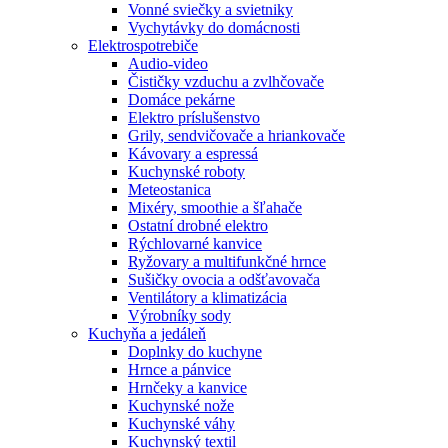
Vonné sviečky a svietniky
Vychytávky do domácnosti
Elektrospotrebiče
Audio-video
Čističky vzduchu a zvlhčovače
Domáce pekárne
Elektro príslušenstvo
Grily, sendvičovače a hriankovače
Kávovary a espressá
Kuchynské roboty
Meteostanica
Mixéry, smoothie a šľahače
Ostatní drobné elektro
Rýchlovarné kanvice
Ryžovary a multifunkčné hrnce
Sušičky ovocia a odšťavovača
Ventilátory a klimatizácia
Výrobníky sody
Kuchyňa a jedáleň
Doplnky do kuchyne
Hrnce a pánvice
Hrnčeky a kanvice
Kuchynské nože
Kuchynské váhy
Kuchynský textil