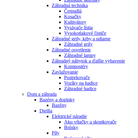
Záhradná technika
Čerpadlá
Kosačky
Kultivátory
Vysávače lístia
Vysokotlakové čističe
Záhradné grily, krby a udiarne
Záhradné grily
Záhradné osvetlenie
Záhradné lampy
Záhradný nábytok a ďalšie vybavenie
Kompostéry
Zavlažovanie
Postrekovače
Vozíky na hadice
Záhradné hadice
Dom a záhrada
Bazény a doplnky
Bazény
Dielňa
Elektrické náradie
Aku vŕtačky a skrutkovače
Brúsky
Píly