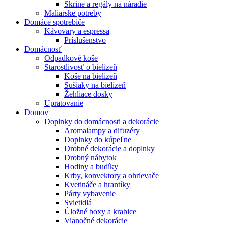
Skrine a regály na náradie
Maliarske potreby
Domáce spotrebiče
Kávovary a espressa
Príslušenstvo
Domácnosť
Odpadkové koše
Starostlivosť o bielizeň
Koše na bielizeň
Sušiaky na bielizeň
Žehliace dosky
Upratovanie
Domov
Doplnky do domácnosti a dekorácie
Aromalampy a difuzéry
Doplnky do kúpeľne
Drobné dekorácie a doplnky
Drobný nábytok
Hodiny a budíky
Krby, konvektory a ohrievače
Kvetináče a hrantíky
Párty vybavenie
Svietidlá
Úložné boxy a krabice
Vianočné dekorácie